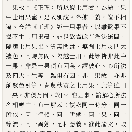
。《
》
，
一果故
正理
所以說士用者
為攝一
果
，
。
，
中士用果盡
是故別說
各據一義
竝不
相
。
《
》
，
違
今詳
正理
說士用果者
以離繫果
不
，
、
攝不生士用果盡
非是欲攝餘有為法
無間
。
、
隔越士用果也
等無間緣
無間
士
用及
四大
，
、
，
造色
同時無間
隔越
士
用
此等皆非此
中
，
。
、
一果
非是一果俱有因義
謂彼心
心所
法
、
，
，
。
及四大
生等
雖俱有因
非一果故
亦
非
，
。
前聚色
引
等
春農秋實之士用果
此等
雖同
，
。
，
一果
非俱有因
故
[＊]
准五事
論解心
所法
，
：
、
名相應中
有一解云
復次同一時分
同一
、
、
、
、
所依
同一行相
同一所緣
同一果
同一
、
，
。
，
等流
同一異熟
是相應義
准此論文
取