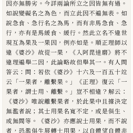
。
。
因
亦
無勝劣
今詳兩論所立
之因皆無有過
，
。
如說變礙名之為色
而
立此因不遍無表
如
、
，
、
說
急
食
急行名之
為馬
而有非馬急食
急
，
、
。
行
亦
有
是馬緩
食
緩行
然此立名不違世
，
。
現
互為
果
及一
果因
例亦如是
順正理師以
《
》
，《
》
違
婆沙
故從
一果
入阿毘達磨
將不
，
。
違理
遍
舉二因
此
論略故但舉其一
有人問
：
：
《
》
答云
問
若依
婆
沙
十六及一百五
十
竝
「
，
。」
《
》
「
云
一果者
離繫果
正理
復云
一
，
、
。」
？
：
果者
謂士用
離繫
豈不相違
解云
《
》
，
婆沙
唯說離繫果者
於此果中且據
決定
；
，
、
無濫者說
其士用果名寬不定
或是俱
生
。《
》
，
或無間等
婆沙
亦應說士用果
而不說
，
，
者
恐濫俱生展轉士用果
以自體望自體
非