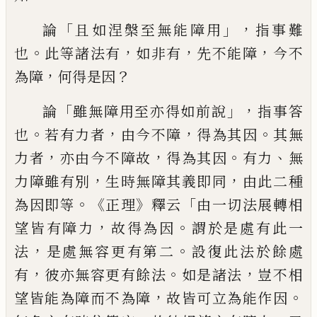
「
」，
論
且如涅槃至無能障用
指
事
難
。
，
，
，
也
此等諸法有
如非有
先不能障
今不
，
？
為障
何得是因
「
」，
論
雖無障用至
亦得如前說
指事答
。
，
，
。
也
若有力者
由今不
障
得為其因
其
無
，
，
。
、
力者
亦由今不障故
得為其因
有力
無
，
，
力障雖有別
生時無障
其義即同
由此二種
。《
》
「
為因即等
正理
釋云
由一切法展轉相
，
。
望皆有障力
故得為因
謂於是處有此一
，
。
法
是處無容更有第二
設復此法於餘處
，
。
，
有
彼亦無容更有餘法
如是諸法
豈不相
，
。
望皆能為障
而不為
障
故
皆
可立為能作因