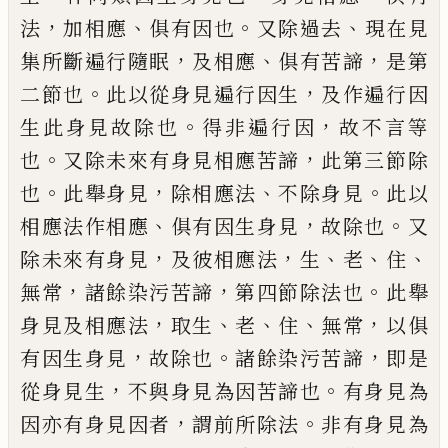
，
、
。
、
法
加
相應
俱有因也
又除過去
現在見
，
、
，
集
所斷遍行隨眠
及相應
俱有苦諦
是第
。
，
二
節也
此以從身見遍行因生
及
作
遍行
因
。
，
生此身見故除也
得非遍行因
故
不言
等
。
，
也
又除未來有身
見
相應苦諦
此第三
節除
。
，
、
。
也
此舉身見
除相應法
不除身見
此
以
、
，
。
相應法作
相應
俱有因生身見
故除
也
又
，
，
、
、
、
除未來有身見
及彼相應法
生
老
住
，
，
。
無常
諸餘染污苦諦
第四節除
法
也
此舉
，
、
、
、
，
身
見及相應法
取生
老
住
無常
以
俱
，
。
，
有
因生身見
故
除
也
諸餘染污
苦諦
即是
，
。
從身見生
不與身見為因苦諦也
有身見
為
，
。
因亦有身見因者
謂
前所除法
非有身
見為