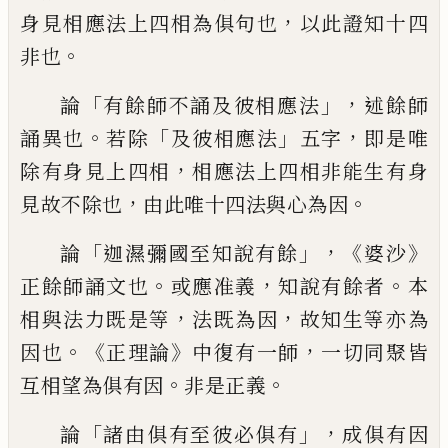
，
身見相應法上
四相為俱句也
以此證知十四
。
非也
「
」，
論
有餘師不誦及彼相應法
述餘師
。
「
」
，
誦異
也
若除
及彼相應法
五字
即是唯
，
除有身見
上四相
相應法上四相非能生有身
，
。
見故不
除也
由此唯十四法與心為因
「
」，《
》
論
迦
濕彌國至知說有餘
婆沙
。
，
。
正餘師誦文也
或應准義
知說有餘者
本
，
，
相與法力既是等
法既為因
故知生等亦為
。《
》
，
因也
正理論
中
復
有一師
一切同聚皆
。
。
互相望為俱有因
非是正義
「
」，
論
諸由俱
有
至彼必
俱
有
成俱有因