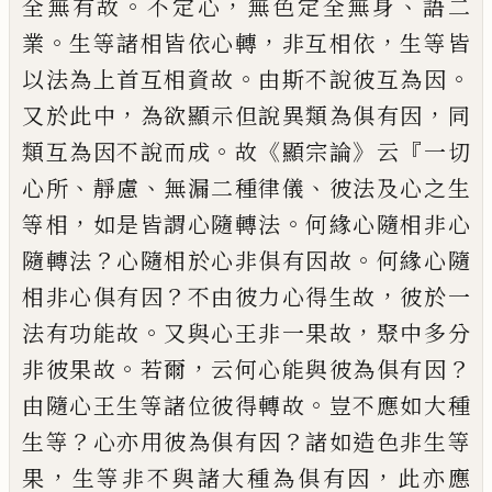
。
，
、
全無有故
不定心
無色定全無身
語
二
。
，
，
業
生等諸相皆依心轉
非互相依
生等
皆
。
。
以法為上首互相資故
由斯不說彼互
為因
，
，
又於此中
為欲顯示但說異類為
俱有因
同
。
《
》
『
類互為因不說而成
故
顯宗論
云
一切
、
、
、
心所
靜慮
無漏二種律儀
彼法及
心之生
，
。
等相
如是皆謂心隨轉法
何緣心隨
相非心
？
。
隨轉法
心隨相於心非俱有因故
何緣心隨
？
，
相非心俱有因
不由彼力心得
生故
彼於一
。
，
法有功能故
又與心王非
一果故
聚中多分
。
，
？
非彼果故
若爾
云何心
能與彼為俱有因
。
由隨心王生等諸位彼
得轉故
豈不應如大種
？
？
生等
心亦用彼為
俱有因
諸如造色非生等
，
，
果
生等非不與
諸大種為俱有因
此亦應