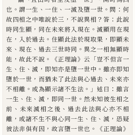
。
、
、
。
：
也
謂一生
一住
一滅及墮一世
問
何
，
？
：
故
四相之中唯說於三
不說異相
答
此
說
，
。
時同
生顯
同
在未來將入現在
滅顯
用
在現
，
。
，
在
入於過去
住顯此法於現取
果
即顯未
、
、
。
來
現在
過去三世時同
異之
一
相無顯時
，
。《
》
「
能
故此不說
正理論
云
豈不
但言一
、
、
，
。
生
住
滅
即知亦是墮一世中
雖
亦
即知
，
、
墮於一世
而猶未了此法與心過
去
未來亦
。
。」
：
不相離
或為顯示諸不生法
述曰
雖言
、
、
，
。
一生
住
滅
即同一世
然未知彼
生相之
、
、
前
未來滅相之後
過去此法與心亦
不相
，
、
、
，
離
或諸不生不與心同一生
住
滅
恐
疑
，
。《
》
彼
法
非俱有因
故言墮一世也
正理
論