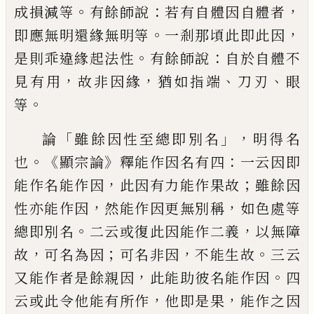
。
：
，
成
損
減
等
有餘師說
若有自體因自體者
。
，
即
應無明還緣無明
等
一剎那頃此即此因
。
：
是則乖違緣起法性
有餘師說
自於自體
不
，
，
、
、
見有用
故非因緣
猶如指端
刀刃
眼
。
等
「
」，
論
雖餘因性至總即別名
明得名
。《
》
：
也
顯宗論
釋能作因名有四
一云因即
，
；
能
作名能作因
此因有力能作果故
雖餘因
，
，
性亦能作因
然能作因更無別稱
如色處等
。
，
總即別名
二云或復此因能作二義
以無
障
，
；
，
。
故
可名為因
可名非因
不能生故
三
云
，
。
又
能作者是餘親因
此能助
彼
名能作
因
四
，
，
云或此令他能有所作
他即是果
能
作之因