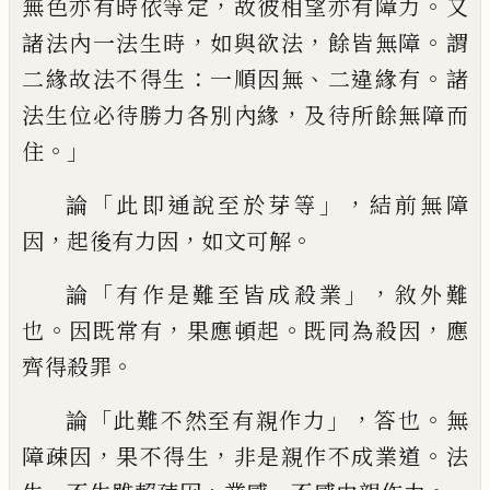
，
。
無色亦有時依等
定
故彼相望亦有障力
又
，
，
。
諸法內一法生
時
如與欲法
餘皆無障
謂
：
、
。
二緣故法不得
生
一順因無
二違緣有
諸
，
法生位必待勝
力各別
內
緣
及待所餘無障而
。」
住
「
」，
論
此即通說至於
芽
等
結前無
障
，
，
。
因
起後有
力因
如文可解
「
」，
論
有作是難至皆成殺
業
敘外難
。
，
。
，
也
因既常有
果應頓起
既同
為殺因
應
。
齊得殺罪
「
」，
。
論
此難不然至
有親作力
答也
無
，
，
。
障疎因
果不得生
非是
親作不成業道
法