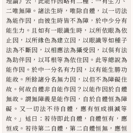
》
「
：
、
理論
云
此能作因略有二種
一
有生力
。
，
，
二唯無障
諸法生時
唯除自體
以
一切法
，
，
為能作因
由彼生時皆不為障
於
中
少
分有
。
，
能生力
且如有一眼識生時
以所依眼為依
，
，
止因
以所緣色為建立因
以眼識等如種子
，
，
法為不斷因
以相應法
為攝受因
以俱有法
，
。
為助伴因
以耳根等
為依住因
此等總說為
。
，
能作因
於中一分
名有力因
以有能生勝功
。
，
能故
所餘諸分
名無力因
以但不為障礙住
。
？
故
何故自體
非
自
能作因
以能作因於自體
。
，
無故
謂
無障義是能作因
自於自體恒為障
。
，
礙
又一
切法不待自體
應有恒成損
減
等
。」
：
，
，
故
述曰
若待即此自體
自體恒有
應
。
，
，
恒成
若
待第二自體
第二自體恒無
應恒