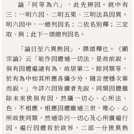
「
」，
。
論
何
等為六
此先辨因
就中有
：
、
、
。
三
一明六因
二明五果
三明法具因異
，
；
；
明六因中
一
總
列
因名
二依名別釋
三定
、
；
。
取
與
此下一
頌總
列
因名
「
」，
。《
論曰至六異熟因
牒頌
釋也
顯
》
「
，
。
宗論
云
能作因體通一切法
是故
前說
，
。
，
俱有因體遍諸有為
故居第二
餘同
類等
，
於有為中如其所應各攝少分
隨言
便穩次第
。」
。
而說
今詳六因皆廣者先說
同
類因體
雖
，
、
、
除未來狹俱有因
然攝一切
心
心所法
、
。
，
、
色
不相應
相應因體
雖
通三
世
唯心
心
，
所故狹同類
然通染污一切心及
心所廣遍行
。
，
因
遍行因體若於欲界
二
部一分狹異熟