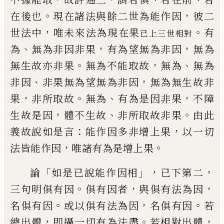
。
，
在後也
現在諸
法與餘二世為能作因
彼二
，
。
世法中
唯未來
法為現在果
有
已上三世相對
、
，
，
為
無為非因非果
有為望無為非因
無為
。
，
、
無生故亦非果
無為不能取故
無為
無為
、
，
非因
非果
無為
望
無為非因
無為無生故非
，
。
、
，
果
非
所取故
無為
有為是因非果
不障
，
、
。
生
故是因
體不生故
非所取故非果
由此
：
，
義故說如是言
能作因多非增上果
以一
切
，
。
法皆能作因
唯諸有為是增上果
「
」，
，
論
如是已說能作因相
已
下第二
。
，
，
三句明俱
有因
俱有因者
與俱有法為因
。
，
。
名俱有
因
或以俱有法為因
名俱有因
若
，
。
，
總出體
即攝一切有為法盡
若相對出體