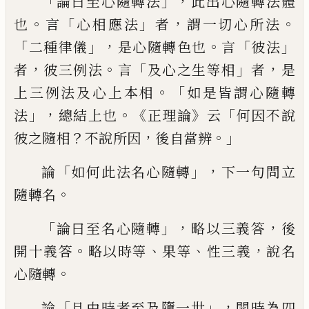
「
」，
論曰至心隨轉法
此出
心隨轉
法
體
。
「
」
，
。
也
言
心相應法
者
謂一切心
所
法
「
」，
。
「
」
二種律儀
是心隨轉色也
言
彼
法
，
。
「
」
，
者
彼三例法
言
及心之生等相
者
是
。「
上
三例法及
心
上本相
如是皆謂心隨轉
」，
。《
》
「
法
總結上也
正理論
云
何因不說
？
，
。」
彼
之
隨相
不說所因
後自當辨
「
」，
論
如何此法名心隨轉
下一句問立
。
隨轉
名
「
」，
，
論曰至名心隨轉
略以三義答
後
。
、
、
，
開十義答
略以時等
果
等
性三義
說名
。
心隨轉
「
」，
論
且由時者至及墮一世
開時
為四