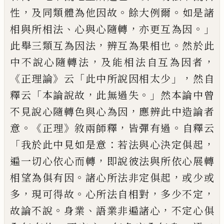
，
。
。
性
及同
類體為他
因
故
餘大例爾
如是諸
、
，
。」
相與
所
相
法
心與心隨轉
亦更互為因
，
。
此舉三
類互為因法
辨互為果相也
然
於
此
，
，
中
不說
心
隨轉法
及能相法自互為因
者
《
》
「
」，
正
理論
云
此中所說因相太少
然自
「
，
。」
釋云
本論說故
此無過失
然本論中曾
，
不見說心
隨轉色與心為因
應辨此中造論者
。
《
》
，
。
意
正
理
敘兩師釋
皆彈有過
自釋云
「
：
，
我於
此中見如是意
若法與心決定俱起
，
遍一
切心依心而轉
即說彼法與所依心展轉
。
，
相望為俱有因
諸心所法非定俱起
或少或
，
。
，
，
多
現可得故
心所法自相對
多少不定
。
、
，
故論不說
身業
語業非遍諸心
不定心
俱