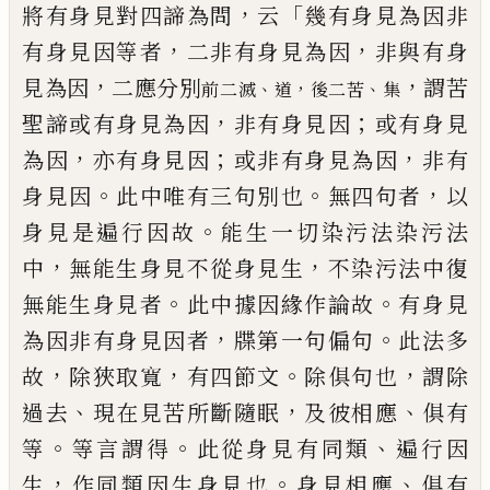
，
「
將有身見
對四諦為問
云
幾有身見為因非
，
，
有身見
因等者
二
非有身見為因
非與有身
，
，
見
為因
二應分別
謂苦
、
，
、
前二滅
道
後二苦
集
，
；
聖諦或有身
見為因
非有身見因
或有身見
，
；
，
為因
亦有身
見因
或非有身見為因
非有
。
。
，
身見
因
此
中唯有三句別也
無四句者
以
。
身見是遍
行因故
能生一切染污
法
染污法
，
，
中
無能
生身見不從身見
生
不染污法中
復
。
。
無
能生身見者
此中據因緣作論故
有身見
，
。
為因非有身見因者
牒第一句偏句
此法
多
，
，
。
，
故
除狹取寬
有四節文
除俱句也
謂
除
、
，
、
過去
現在見
苦
所斷隨眠
及彼相應
俱
有
。
。
、
等
等言謂得
此從身見有同類
遍行因
，
。
、
生
作
同類因生身見也
身見相應
俱有