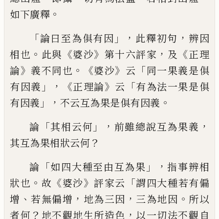
。
如下廣
釋
「
」，
，
論曰至為俱有因
此
釋
初句
辨因
。
《
》
，
《
相也
此與
婆沙
第十六評家
及
正理
》
。《
》
「
論
義
不同也
婆沙
云
同一果義是俱
」，《
》
「
有因義
正
理論
云
有為法一果是俱
」，
。
有因義
不云互
為果是俱有因義
「
」，
，
論
其相云何
前雖
總說互為果義
？
其互為果相狀云何
「
」，
論
如四大種至由互為果
指事辨相
。
《
》
「
狀也
故
婆沙
評家云
謂四大種
若
有偏
、
，
，
。
增
若無偏
增
地為三因
三為地因
所以
？
，
者何
地不觀
地生所造色
以一切法不
觀
自