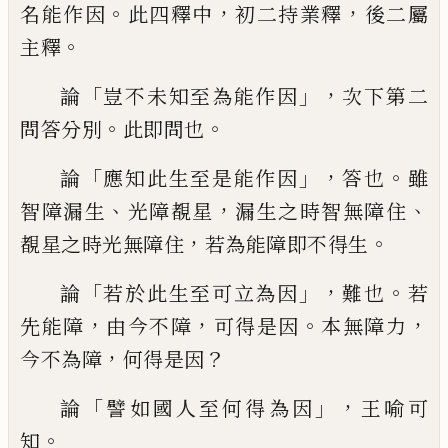
。
，
，
名能作因
此四釋中
初二持業
釋
後二屬
。
主釋
「
」，
論
豈不未知至為能作因
次下第二
。
。
問答分別
此即問也
「
」，
。
論
應知
此
生
至是能作因
答也
雖
、
，
、
智障漏生
光
障
覩
星
漏生之時
智
無障住
，
。
覩星之時
光無障住
若為
能
障即不得生
「
」，
。
論
若於此生至可立為因
難也
若
，
，
。
，
先能障
由今
不障
可得是因
本無障力
，
？
今不為障
何
得是因
「
」，
論
譬如國人至何得為因
王
喻可
。
知