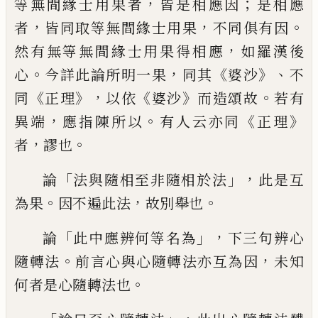
，
；
等無間緣士用果者
皆是相應因
是相應
，
，
。
者
皆同取
等
無間
緣
士用果
不同俱有因
，
然有無等無間緣士用果得
相
應
如羅漢
後
。
，
《
》、
心
今詳此論所明一果
同其
婆沙
不
《
》，
《
》
。
同
正理
以依
婆沙
而造頌故
若有
，
。
《
》
異端
應指陳所以
有人云亦同
正理
，
。
者
謬也
「
」，
論
法與隨相至非隨相於法
此是互
。
，
。
為果
因不遍此法
故別舉也
「
」，
論
此中應辨何等名為
下三句辨心
。
，
隨轉法
前言心與心隨轉法亦互為因
未知
。
何者
是心隨轉法也