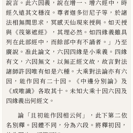
。
，
、
，
說言
此六因義
說在增一
增六經
中
時
。
，
經久遠其文穩沒
尊者迦多衍尼子
等
於諸
，
。
法相無間思求
冥感天仙現來
授
與
如天授
《
》，
。
與
筏第遮經
其理必然
如四緣
義雖具
，
。」
列在此部經中
而餘部中有不誦
者
乃至
。
，
。
廣說
准此論文
六因四緣是小乘
義
四緣
，
，
，
有文
六因無文
以無正經文故
故
言對法
。
諸師許因唯有如是六種
大乘對
法論亦有六
，
。《
》
因
能作因有
二
十因
中邊
分別論
及
《
》
。
成唯識
各取其十
未知大乘十因
六因及
。
四緣義出何經文
「
」，
論
且初能作因相云何
此下第二依
。
，
。
，
名別釋
因體不同
分為六段
將釋初因