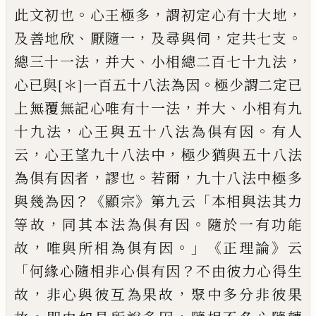
。
，
，
此文初也
心王極多
謂初定心有十大地
、
，
，
。
及善地欣
厭隨一
及尋
與伺
定共七支
，
、
，
總三十一法
并大
小相總
二百七十九法
。
心
已
與
[＊]
一百五十八法為
因
極少謂二定已
，
、
上無覆無記心唯有十
一法
并大
小相有九
，
。
十九法
心王與五十
八法為俱有因
有人
，
，
云
心王望九十八
法中
極少
猶
與五十八法
，
。
，
為俱有因者
謬
也
若爾
九十八法中極多
？《
》
「
與幾為因
顯宗
第
九云
本相與法其力
，
。
等故
同其本法為
俱有因
隨
於一有功能
，
。」《
》
故
唯與所相為
俱有因
正理論
云
「
？
何緣心隨相非心俱有因
不由彼力心得生
，
，
故
非心與彼互為果
故
聚中多分非彼果