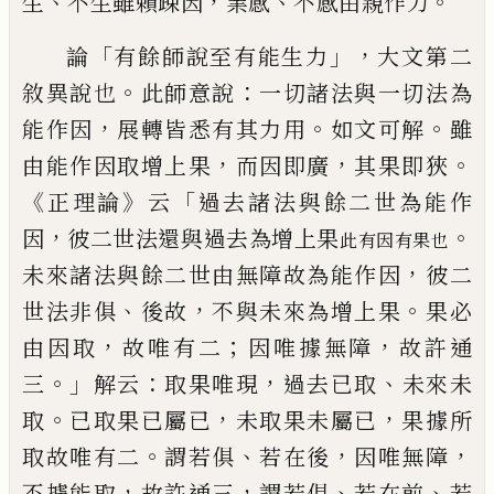
、
，
、
。
生
不生雖賴疎因
業
感
不感由親作力
「
」，
論
有餘師說至有
能生力
大文第二
。
：
敘異說也
此師意說
一
切諸法與一切法為
，
。
。
能作因
展轉皆悉有
其力用
如文可解
雖
，
，
。
由能作因取增上
果
而因即廣
其果
即
狹
《
》
「
正理
論
云
過去
諸法與餘二世為能作
，
。
因
彼二世法還與
過去為增上果
此
有因有果也
，
未來諸法與餘二世
由無障故為能作因
彼二
、
，
。
世法非俱
後故
不與未來為增上果
果必
，
；
，
由因取
故唯有
二
因唯據無障
故許通
。」
：
，
、
三
解云
取
果唯現
過去已取
未來未
。
，
，
取
已取果已屬
已
未取果未屬已
果據所
。
、
，
，
取故唯有二
謂若俱
若在後
因唯無障
，
，
、
、
不據能
取
故許
通三
謂若俱
若在前
若