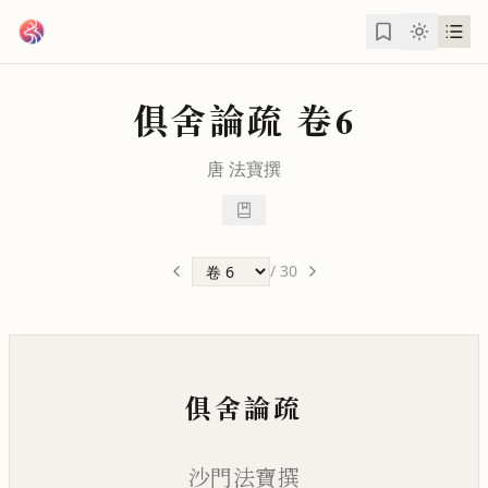
跳到主要內容
俱舍論疏
卷6
唐
法寶
撰
/
30
俱舍論疏
沙門法寶撰