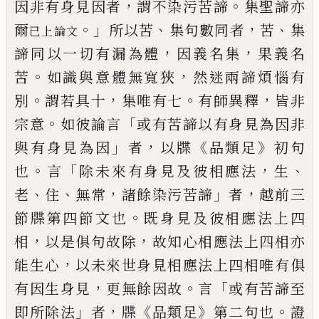
，
。
因非有身見因者
謂不染污苦諦
集
聖諦亦
。」
、
，
、
爾
所以苦
集句數同者
苦
集
已上論文
，
，
諦同以一切有漏為體
因義名集
果義
名
。
，
苦
如識與意體無寬狹
然迷兩諦煩惱
有
。
，
。
，
別
謂若具十
集唯有七
有師異釋
皆非
。
「
宗意
如彼論言
或有苦諦以有身見為因非
」
，
《
》
與有身見為因
者
以牒
品類足
初句
。
「
，
、
也
言
除未來有身
見
及彼相應法
生
、
、
，
」
，
老
住
無常
諸
餘染污苦諦
者
越前三
。
節牒第四節文也
既身見及彼相應法上四
，
，
相
以是俱句故除
故知心相應法上四相亦
，
能生心
以未來世
身見相應法上四相唯有俱
，
。
「
有因生身見
更無餘因故
言
或有苦諦至
」
，
《
》
。
即所
除
法
者
牒
品類足
第二句也
證