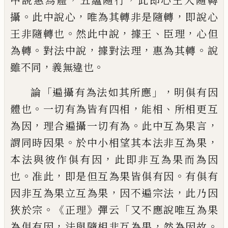
中說惠為體
五蘊隨
行
此即心王入隨轉
。
，
，
攝
此中說心
唯為其
轉非是隨轉
即說心
。
，
、
，
王非隨轉也
然此中
說
據王
臣理
心但
。
，
，
。
為轉
對法中說
據對法
理
惠為其轉
說
，
。
雖不同
義無違也
「
」，
論
遍攝有為法如其所應
明俱有因
。
，
、
體也
一切
有為皆有四相
能相
所相更互
，
。
，
為因
理合
遍攝一切有為
此中互為果言
。
，
謂同時因果
於中
小
相望其本法非互為果
，
本法與彼
作俱有因
此即非互為果而為因
。
，
。
也
准此
即是
但互為果皆俱有因
有俱有
，
，
因非互為
果立互為果
因不遍宗法
此乃因
。
《
》
「
狹於宗
正理
彈云
又不應說唯互為果
，
，
。
為俱有因
法與隨相非互為果
然為因故