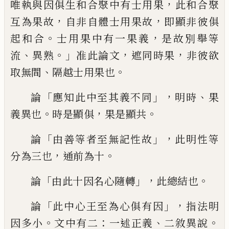
，
唯
執與因俱生和合聚中有士用果
此和合聚
，
，
互為果故
自非自體士用果故
即顯非彼
俱
。
，
起和合
士用果中有一果義
是故別舉等
、
。」
，
，
流
異熟
准此論文
遮同時果
非彼欲
、
。
取
無間
隔越士用果也
「
」，
、
論
應知此中至其
義不同
明時
果
。
，
。
義異也
時是顯俱
果是
顯共
「
」，
論
由善等者至無記性故
此明
性等
，
。
分為三也
通前為十
「
」，
。
論
由此十
因名心隨轉
此總結也
「
」，
論
此中心王至
為心俱有因
指法明
。
：
、
。
因多小
文中有二
一
述正義
二敘異說