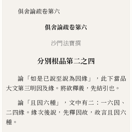
俱舍論疏卷第六
俱舍論疏卷第六
沙門
法
寶撰
分別根品第二之四
「
」，
論
如是已說至說為因緣
此下當品
。
，
。
大文第
三明因及緣
將欲釋義
先結引也
「
」，
：
、
論
且因
六
種
文中有二
一六因
。
，
，
二四緣
緣次
後說
先釋因故
故言且因六
。
種