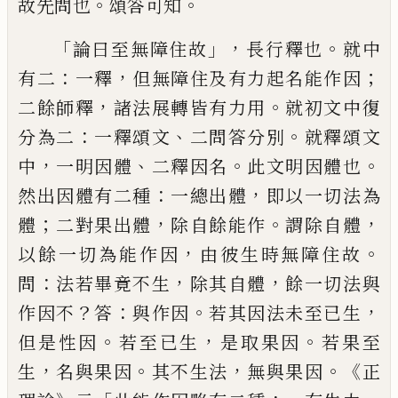
。
。
故先問也
頌答可知
「
」，
。
論曰至無障住故
長行釋也
就中
：
，
；
有二
一釋
但無障住及有力起名
能作因
，
。
二餘師釋
諸法展轉皆有力用
就
初文中復
：
、
。
分為二
一釋頌文
二問答分別
就釋頌文
，
、
。
。
中
一明因體
二釋因名
此文
明因體也
：
，
然出因體有二種
一總出體
即以一切法為
；
，
。
，
體
二對果出體
除自餘能
作
謂除自體
，
。
以餘一切為能作因
由彼生
時無障住故
：
，
，
問
法若畢竟不生
除
其
自
體
餘一切法與
？
：
。
，
作因不
答
與作因
若其因
法未至已生
。
，
。
但是
性
因
若至已生
是取
果因
若果至
，
。
，
。《
生
名與果因
其不生法
無與
果因
正