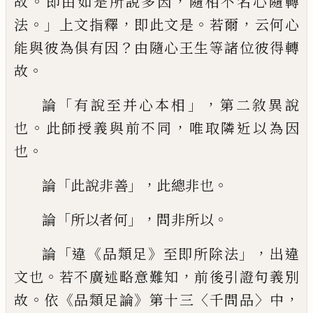
。
，
故
即由如是所說多
因
隨相不名心隨轉
。」
，
。
，
法
上文指釋
即此文
是
若爾
云
何心
？
能與彼為俱有因
由隨
心王生等諸位彼得轉
。
故
「
」，
論
有說至
并心本相
第二敘異說
。
，
也
此師
授
義與前
不同
唯取隣近以為因
。
也
「
」，
。
論
此說非
善
此總非也
「
」，
。
論
所以者何
問非所
以
「
《
》
」，
論
違
品類
足
至即所除法
出違
。
，
文也
若不廣述略意難知
前後引證句義別
。
《
》
〈
〉
，
故
依
品類足論
第十三
千
問品
中