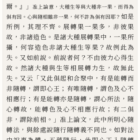
。』」
爾
，
，
准上
論
意
大種
生
等與大
種非一果
而得為
如是
。
，
？
俱有因
心與
隨
相雖非一果
何不許為俱有因耶
，
。
，
所例
其理
不齊
展轉果一果多
非彼果
，
。
，
故
非諸造色
是諸大種展轉果中
一果所
，
？
攝
何容造色非
諸大種生等果
故例此為
。
。
？
失
又如前說
前
說者何
不由彼力心得生
。
，
故
然諸大種與
生等相展轉力生
故無此
。
「
，
失
又云
又此
俱起和合聚中
有是能轉而
，
；
，
非隨轉
謂即心
王
有唯隨轉
謂色及心不
；
，
，
相應行
有是能
轉亦是隨轉
謂心所法
隨
，
；
心轉故
能轉色及
心不相應行故
有二俱
，
。」
，
非
謂除前相
准上
論文
此中所明心隨
，
。
轉法
與餘處說隨行隨
轉義不同也
如對法
，
，