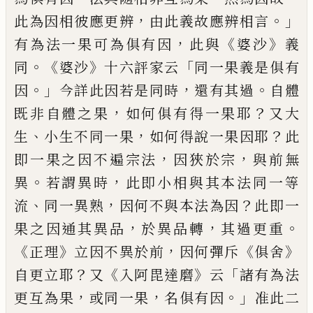
，
。」
此為因相
彼應更辨
由此義故應辨相言
，
《
》
有為法一
果可為俱有因
此與
婆沙
義
。《
》
「
同
婆沙
十
六評家云
同一果義是俱有
。」
，
。
因
今詳此因
若是同時
還有其過
自體
，
？
既非自體之果
如何俱有得一果耶
又大
、
，
？
生
小
生不同一
果
如何得說一果
因
耶
此
，
，
即一果之因不
遍宗法
因狹於宗
與前無
。
，
異
若謂異時
此即小相與其本法同一等
、
，
？
流
同一異熟
因
何不與本法為因
此即一
，
，
。
果之因通其異
品
於異品轉
其過更重
《
》
，
《
》
正理
立因不異於
前
因何彈斥
俱舍
？
《
》
「
自更立耶
又
入阿毘達
磨
云
諸有為法
，
，
。」
更互為果
或同一果
名俱有
因
准此二