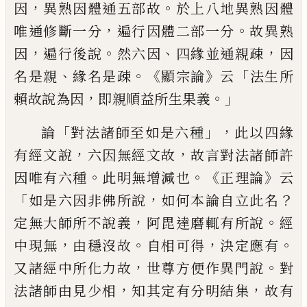
，
。
因
異熟因體通五部故
於上八地異熟因體
，
。
唯通修斷一分
遍行因
體二部一分
故異熟
，
。
、
，
因
遍行後說
然六因
四緣
並
通親疎
因
、
。《
》
「
名是親
緣名是疎
顯
宗論
云
法生所
，
。」
賴故說為因
即親順益所
生果義
「
」，
論
對法諸師至如是六種
此以
四緣
，
，
有經文說
六因無經文故
故言對法
諸師許
。
。《
》
因唯有六種
此明無增減也
正
理論
云
「
，
？
如是六因非佛所說
如何本論自
立此名
，
。
定無大師所不說義
阿毘達磨輒
有所說
經
，
。
，
。
中現無
由穩沒故
自相可得
決
定應有
，
。
又諸經中所化力故
世尊方便作異
門說
對
，
，
法諸師由見少相
知其定有分明
結集
故有