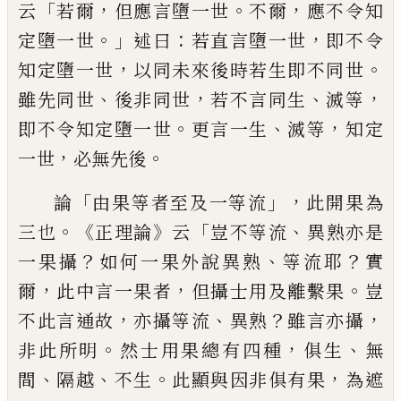
「
，
。
，
云
若爾
但應言墮一世
不爾
應不令
知
。」
：
，
定墮一世
述曰
若直言墮一世
即不
令
，
。
知定墮一世
以同未
來
後時若生即不
同世
、
，
、
，
雖先同世
後非同世
若不言同生
滅
等
。
、
，
即不令知定墮一世
更言一生
滅等
知
定
，
。
一世
必無先後
「
」，
論
由果等者至及一等
流
此開果為
。《
》
「
、
三也
正理論
云
豈不等流
異
熟亦是
？
、
？
一果攝
如何一果外說
異熟
等流
耶
實
，
，
。
爾
此中言一果者
但攝士用及離繫果
豈
，
、
？
，
不此言通故
亦攝等流
異熟
雖言亦攝
。
，
、
非此所明
然士用果總有四種
俱生
無
、
、
。
，
間
隔越
不生
此顯與因非俱有果
為遮