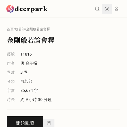
跳到主要內容
deerpark
首頁
/
般若部
/
金剛般若論會釋
金剛般若論會釋
經號
T1816
作者
唐
窺基
撰
卷數
3
卷
分類
般若部
字數
85,674
字
時長
約 9 小時 30 分鐘
開始閱讀