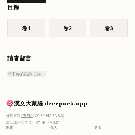
目錄
卷
1
卷
2
卷
3
讀者留言
寫下你的讀經心得 →
漢文大藏經 deerpark.app
佛經來源
CBETA
(CC BY-NC-SA 3.0)
本站其它文章
(CC BY-NC-SA 4.0)
瀏覽
個人
更多