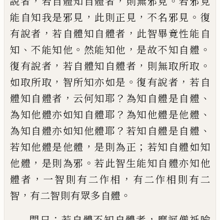
，
，
。
說者
若自體知自
體者
則無邪見
若邪見
，
，
。
能自知我是邪見
此
則正見
不名邪見
復
，
，
有說者
若自體知自體
者
此智畢竟性能自
、
。
，
。
知
不能知他
然能知他
是故不知自體
，
，
。
復有說者
若自體知自體者
則無取所取
，
。
，
如取所取
智所知亦如是
復有
說者
若自
，
？
、
體知自體者
云何知耶
為知自體
是自體
？
、
為知他體亦如知自體耶
為知他體
是他體
？
、
為知自體亦如知他體耶
若知自體
是自
體
，
；
若知他體是他體
是則為正
若知
自體如知
，
。
他體
是則為邪
若此智生能知自
體亦知他
，
，
體者
一智則有二作相
有二作相
則有二
，
。
智
有二智則有眾多自體
：
，
問曰
若自
體不知自體者
摩訶僧祇喻