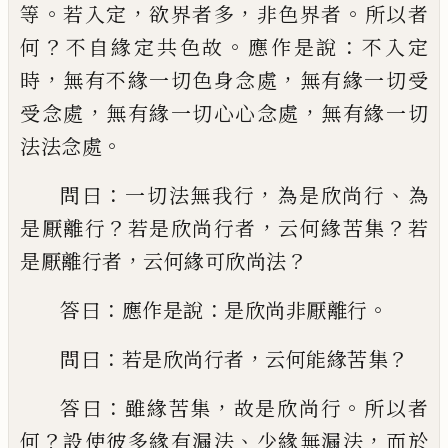
。
，
，
。
等
若入定
欲界者多
非色界者
所以者
？
。
：
何
不自緣定共
色故
應作是說
不入定
，
，
時
無有不緣一切色
身念處
無有緣一切受
，
，
受念處
無有緣一切
心心念處
無有緣一切
。
法法念處
：
，
、
問曰
一切法無我行
為是欣尚行
為
？
，
？
是厭離
行
若是欣尚行者
云何緣苦集
若
，
？
是厭離行
者
云何緣可欣尚法
：
：
。
答曰
應作是說
是欣
尚
非厭離行
：
，
？
問曰
若是欣尚行者
云何能
緣苦集
：
，
。
答曰
雖緣苦集
故是欣尚行
所以者
？
、
，
何
設使彼多緣有漏法
少緣無漏法
而於