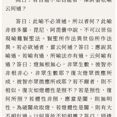
？
云何通
：
。
？
答曰
此
喻不必須通
所以者何
此喻
、
、
，
非修多羅
毘尼
阿毘曇中說
不可以世俗
。
現喻難賢聖法
賢
聖所作法異世俗所作法
。
，
？
：
異
若必欲通者
當
云何通
答曰
應說其
。
，
。
喻過
若喻有過
所喻法
亦有過
云何喻有
？
：
，
。
過
答曰
燈無根無心
非眾
生數
彼智亦
，
？
非根非心
非眾生數耶
復次
燈眾微塵所
，
？
，
成
彼智亦眾微塵所成耶
若不
爾者
則不
。
？
，
相似
復次如燈體性是照不
若是
照性
復
？
，
，
何所照
若體性非照
應當是闇
則無
明
。
，
，
性
為破闇故取燈
若燈體性是闇
則有大
。
？
：
不相似過
以何等故不知相應
答曰
同緣