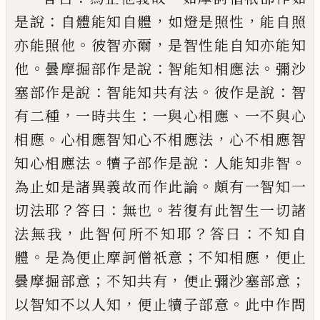
：
，
，
是說
自
體能知自體
如燈是照性
能自照
。
，
亦能照他
彼智亦爾
是智性能自知亦能知
。
：
。
他
曇摩掘
部作是說
智能知相應法
彌沙
：
。
：
塞部作是
說
智能知共有法
彼作是說
智
，
：
、
有二種
一時
共生
一與心相應
一不與心
。
，
相應
心相應智
知心不相應法
心不相應智
。
：
。
知心相應法
犢
子部作是說
人能知非智
。
為止如是諸異義
故而作此論
頗有一智知一
？
：
。
切法耶
答曰
無
也
若復有此智生一切諸
，
？
：
法無我
此智何所
不知耶
答曰
不知自
。
；
，
體
是為便止摩訶僧祇
意
不知相應
便止
；
，
；
曇摩掘部意
不知共有
便
止彌沙塞部意
，
。
以智知不以人知
便止犢子
部意
此中作問