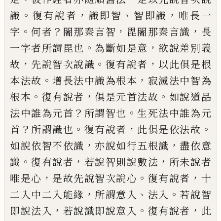
。
，
、
，
識
復有說者
識
即智
智即識
唯長一
。
？
，
，
字
何者
闍那秦言智
毘
闍那秦言識
長
。
，
一字者所謂毘也
為斷如是意
欲說差別義
，
。
，
故
先說智次說識
復有說者
以
此俱是根
。
，
本法故
增長法中識為根本
寂滅
法中智為
。
，
。
根本
復有說者
俱是元首法故
如
說道品
？
。
法中誰為元首
所謂智也
生死法中
誰為元
？
。
，
。
首
所謂識也
復有說者
此俱是依法
故
，
，
如說依智不依識
亦說如行五根識
盡依
意
。
，
，
識
復有說者
若說智則說數法
所未說者
，
。
，
唯是心
是故先說智次說心
復有說者
十
，
、
。
二
入中二入能緣
所謂意入
法入
若說智
，
。
，
即說
法入
若說識即說意入
復有說者
此