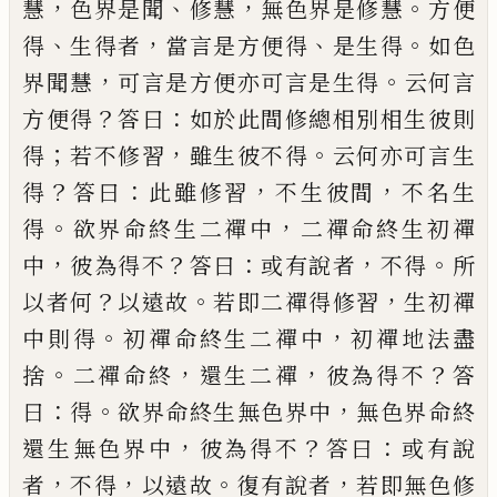
，
、
，
。
慧
色界是聞
修慧
無色界是修慧
方便
、
，
、
。
得
生得者
當言是方便
得
是生得
如色
，
。
界聞慧
可言是方
便
亦可言
是生得
云何言
？
：
方便得
答曰
如於此間修總
相別相生彼則
；
，
。
得
若不修習
雖生彼不得
云
何亦可言生
？
：
，
，
得
答曰
此雖修習
不生彼間
不
名生
。
，
得
欲界命終生二禪中
二禪命終生初
禪
，
？
：
，
。
中
彼為得不
答曰
或有說者
不得
所
？
。
，
以
者何
以遠故
若即二禪得修習
生初禪
。
，
中則
得
初禪命終生二禪中
初禪地法盡
。
，
，
？
捨
二禪
命終
還生二禪
彼為得不
答
：
。
，
曰
得
欲界命終
生無色界中
無色界命終
，
？
：
還生無色界中
彼
為得不
答曰
或有說
，
，
。
，
者
不得
以遠故
復有說
者
若即無色修