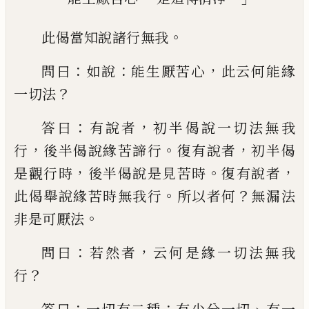
。
此偈當知說諸行無我
：
：
，
問曰
如說
能生厭苦
心
此云何能緣
？
一切法
：
，
答曰
有說者
初半偈
說一切法無我
，
。
，
行
後半偈說緣苦諦行
復有
說者
初半偈
，
。
，
是觀行時
後半偈說
是
見
苦
時
復有說者
。
？
此偈舉說緣苦時無我行
所以
者何
無漏法
。
非是可厭法
：
，
問曰
若然者
云何
是緣一切法無我
？
行
：
：
、