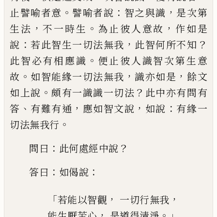
。
：
，
止譬喻者意
譬喻者說
智之與識
是
次第
，
。
，
生法
不一時生
為止彼人意故
作如是
：
，
？
說
若此智生一切法無我
此智何所不知
。
此
智必有相應識
便止彼人識智次第生意
。
，
，
故
如智能緣一切法無我
識亦如是
餘文
。
？
如上
說
頗有一識識一切法
此中亦有問有
、
，
，
：
答
有
難有通
應如智文說
如說
有緣一
。
切法無我
行
：
？
問曰
此何處經中說
：
：
答曰
如偈說
「
，
，
若能以智觀
一切行無我
，
。」
能生厭苦心
是道
得
清淨