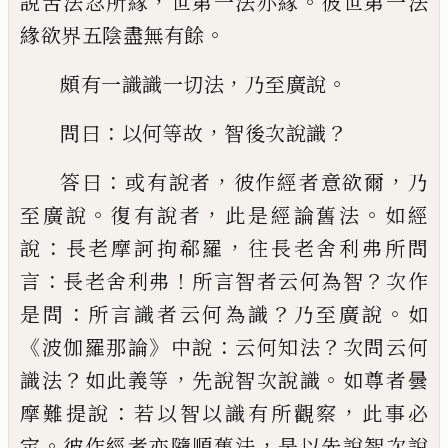
，
。
說苦法忍所緣
世第一法
亦緣
彼世第一法
。
緣欲界五陰盡無有餘
，
。
頗有一識識一切法
乃至廣說
：
，
？
問曰
以何等
故
智後次說識
：
，
，
答曰
或有說者
彼作經者意
欲爾
乃
。
，
。
至廣說
復有說者
此是經論舊法
如
經
：
，
說
長老摩訶拘
郗
羅
往長老舍利弗所問
：
！
？
言
長老舍利弗
所言智者云何為智
次作
：
？
。
是
問
所言識者云何為識
乃至廣說
如
《
》
：
？
波伽羅
那論
中說
云何
知
法
次問云何
？
，
。
識法
如此
義等
先說智次說識
如尊者曇
：
，
摩難提說
若
以智以識有所觀察
此事必
。
，
定
彼作經者亦
隨順舊法
是以先說智次說