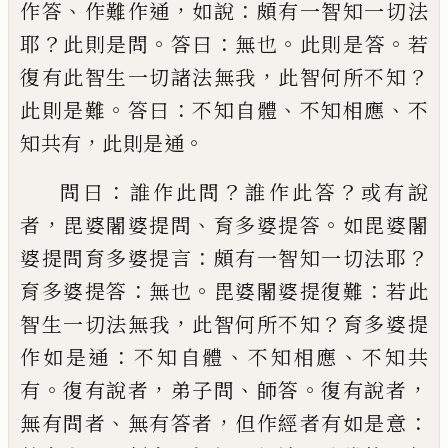
、
，
：
作答
作難作通
如說
頗有一
智知一切法
？
。
：
。
。
耶
此則是問
答曰
無也
此則是
答
若
，
？
復有此智生一切諸法無我
此
智
何所
不知
。
：
、
、
此則是難
答曰
不知自體
不知相應
不
，
。
知共有
此則是通
：
？
？
問曰
誰作此問
誰作此答
或有說
，
、
。
者
毘婆闍婆提問
育多婆提答
如毘
婆闍
：
？
婆提問育多婆提言
頗有一智知一切
法耶
：
。
：
育多婆提答
無也
毘婆闍婆提復難
若
此
，
？
智生一切法無我
此智何所不知
育多婆
提
：
、
、
作如是通
不知自體
不知相應
不知共
。
，
、
。
，
有
復有說者
弟子問
師答
復有說者
、
，
：
無有問者
無有答者
但作經者有如是意