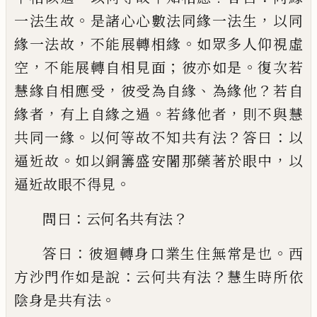
。
，
一
法生故
是諸心心數法同緣一法生
以同
，
。
緣
一法故
不能展轉相緣
如眾多人仰視虛
，
；
。
空
不能展轉自相見面
彼亦如是
復次若
，
、
？
慧緣
自相應受
彼受為自緣
為緣他
若自
，
。
，
緣者
有
上自緣之過
若緣他者
則不與慧
。
？
：
共同一緣
以何等故不知共有法
答曰
以
。
，
逼近故
如以
銅籌盛安闍那藥著於眼中
以
。
逼近故眼不
得見
：
？
問曰
云何名共有法
：
。
答曰
彼迴轉身口
業生住無常是也
西
：
？
方沙門作如是說
云何
共有法
慧生時所依
。
陰身是共有法