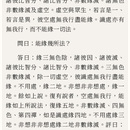
、
、
。
諸彼比智分
諸比智分
非數緣滅
諸無色
。
，
、
非數緣滅及虛空
虛空與
眾生
若言是一
，
。
若言是異
彼空處無我行盡
能緣
識處亦有
，
。
無我行
而不能緣一切法
：
？
問
曰
能緣幾所法
：
，
、
、
答曰
緣三無色陰
諸彼因
諸彼滅
、
、
。
諸彼比智分
諸比智分
非數緣滅
三
無色
，
，
非數緣滅
除一切虛空
彼識處無我行
盡能
。
，
。
，
緣
不用處
緣二地
非想非非想處
緣一
。
。
，
，
地
餘如上說
復有說者
空處無我行
能
，
。
、
緣如
上所說法
復緣五地
非數緣滅
四無
、
，
。
色
第四
禪
如是識處緣四地
不用處緣三
。
。
：
地
非想非
非想處緣二地非數緣滅
評曰