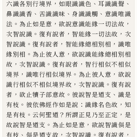
，
、
、
六識各
別行境界
如眼識識色
耳識識聲
、
、
、
鼻識識香
舌識識味
身識識觸
意識唯識
。
，
，
法
為止如是
意
欲說意識能緣一切法故
。
，
，
次智說識
復有
說者
智能緣一切法故
次
。
，
，
智說識
復有說者
智能緣總相別相
識唯
。
，
緣別相
為止彼人意
欲說識能緣總相別相
，
。
，
故
次智說識
復有說
者
智行相似不相似
，
。
，
境界
識唯行相似境界
為止彼人意
欲說
，
。
識行相似不相似境界故
次
智說識
復有說
，
。
、
者
欲止犢子部意故
彼說智
是道支
識是
。
：
，
有
枝
彼依佛經作如是說
識
緣名色故
知
。
？
，
是有
枝
云何聖道
所謂正見
乃至正定
是
。
，
故說智是道支
為止如是意
欲
說智識俱是
、
，
。
，
有
枝
俱是道支故
次智說識
復
有說者