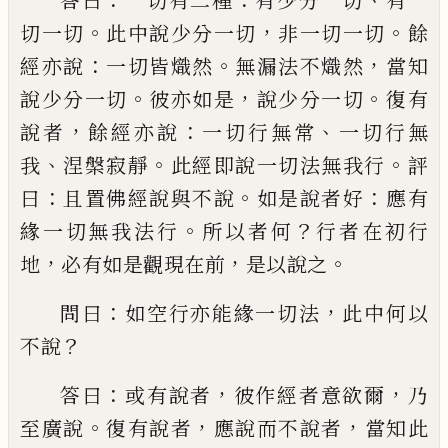
答曰
一切有二種
有少
分一切
有一
。
，
。
切一切
此中說少分一切
非一
切一切
餘
：
。
，
經亦說
一切皆熾然
無漏法不熾
然
當知
。
，
。
說少分一切
彼亦如是
說少分一切
復有
，
：
、
說者
餘經亦說
一切行無常
一切行無
、
。
。
我
涅槃寂靜
此經即說一切法無我行
評
：
。
：
曰
且置佛經說與不說
如是說者好
應有
。
？
緣一
切
無我法
行
所以者何
行者在初行
，
，
。
地
必
有如是觀現在前
是以說之
：
，
問曰
如空行亦
能緣一切法
此中何以
？
不說
：
，
，
答曰
或有說者
彼作經者意欲爾
乃
。
，
，
至廣說
復有說者
應說
而不說者
當知此