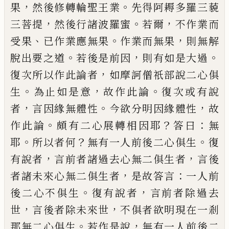
，
。
果
然後修轉輪聖王業
先得阿
耨多羅三藐
，
。
，
三菩提
然後行諸波羅蜜
若爾
不作業而
、
。
，
受果
已作業應無果
作業而無果
則無解
。
，
。
脫出要之道
若後是前因
則有如是
大過
，
復次所以作此論者
如摩訶僧祇部說
二心俱
。
，
。
生
為止如是意
故作此論
復次或有
說
，
。
，
者
言因緣無體性
今欲分明因緣體性
故
。
？
：
作此論
頗有二心展轉相因耶
答曰
無
。
？
。
耶
所以者何
無有一人前後二心俱生
復
，
，
有說
者
言前者諸過去心無二俱生者
言後
，
：
者諸
未來心無二俱生者
是故答言
一人前
。
，
後二心
不俱生
復有說者
言前者除過去
，
，
世
言後者
除未來世
不俱者欲明現在一剎
。
，
那無二心俱
生
若作是說
無有一人前後二