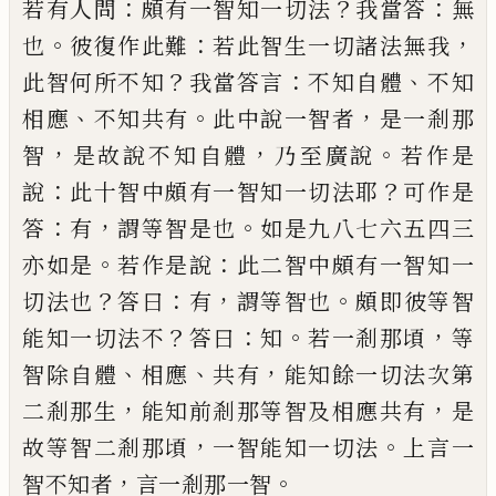
：
？
：
若有人問
頗
有一智知一切
法
我當答
無
。
：
，
也
彼復作此
難
若
此智生一切諸法無我
？
：
、
此智何所不知
我當答言
不知自體
不知
、
。
，
相應
不知共有
此中
說一智者
是一剎那
，
，
。
智
是故說不知自體
乃
至廣說
若作是
：
？
說
此十智中頗有一智知一
切法耶
可作是
：
，
。
答
有
謂等智是也
如是九八
七六五四三
。
：
亦如是
若作是說
此二智中頗
有一智知一
？
：
，
。
切法
也
答曰
有
謂等智也
頗即
彼等智
？
：
。
，
能知一切法不
答曰
知
若一剎那頃
等
、
、
，
智除自體
相應
共有
能知餘一切法次第
，
，
二剎那生
能知前剎那等智及相應共有
是
，
。
故等智二剎那頃
一智能知一切法
上言一
，
。
智不知者
言一剎那一智