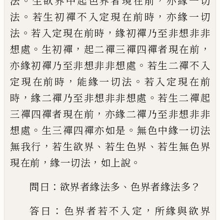
。
，
法
生欲界中
起色界者現在前
亦緣一切
。
，
法
若生初禪不
入定現在前時
亦緣一切
。
，
法
若入定現在前
時
緣初禪乃至非想非非
。
，
，
想處
生初禪
起二
禪三禪四禪者現在前
。
亦緣初禪乃至非想
非非想處
若生二禪不入
，
。
定現在前時
能緣
一切法
若入定現在前
，
。
時
緣二禪乃至非想
非非想處
若生二禪起
，
三禪四禪者現在前
亦緣二禪乃至非想非非
。
。
想處
生三禪四禪
亦如是
無色中緣一切法
，
、
、
無我行
若生欲界
若生色界
若生無色界
，
，
。
現在前
緣一切法
如
上說
：
、
？
問曰
欲界者緣法多
色界者緣法多
：
，
答
曰
色界者若不入定
所緣與欲界