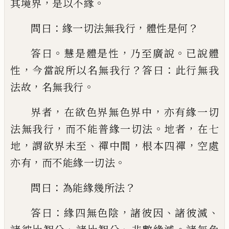
，
。
其境界
是以不緣
：
，
？
問曰
緣一切法無我行
體性是何
。
，
。
答曰
慧是體是性
乃至廣說
已說體
，
？
：
性
今當
說所以名無我行
答曰
此行無我
，
。
法故
名無
我行
，
，
界者
在欲色界無色界中
亦有緣一切
，
。
，
法無
我行
而不能普緣一切法
地者
在七
，
、
，
，
地
謂欲
界未至
禪中間
根本四禪
空處
，
。
亦有
而不能
緣一切法
：
？
問曰
為能緣幾所法
：
，
、
、
答曰
緣四無
色陰
諸彼因
諸彼滅