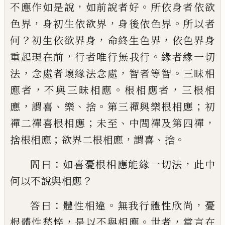
，
。
不應作如是
說
如前說者好
所依身者依欲
，
，
。
色界
身初生
依欲界
身後依色界
所以者
？
，
，
何
初生依欲界
身
命終生色界
依色界身
，
。
重起現在前
行者
唯行無我行
緣者緣一切
，
，
。
法
念處者
壞
緣
法念處
智者等智
三昧相
，
。
，
應者
不與三昧相
應
根相應者
三根相
，
、
、
。
；
應
謂喜
樂
捨
第三禪與
樂根相應
初
；
、
，
禪二禪喜根相應
未至
中間禪
及第四禪
；
，
、
。
捨根相應
欲界二根相應
謂喜
捨
：
，
問曰
如
喜
憂根相應能緣一切法
此中
？
何以
不說與相應
：
。
，
答曰
體性相違
無我行體性欣
尚
憂
，
。
，
根
體性愁悴
是以不與相應
世者
當
言在