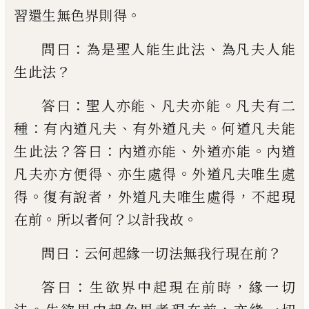
。
習還生無色界則得
：
、
問曰
為
是聖人能生此法
為凡夫人能
？
生此法
：
、
。
答曰
聖人亦能
凡夫亦能
凡夫有二
：
、
。
種
有內道凡夫
有外道凡夫
何道凡夫能
？
：
、
。
生此法
答曰
內道
亦能
外道亦能
內道
、
。
凡夫亦方便得
亦生處
得
外道凡夫唯生處
。
，
，
得
復有說者
外道凡夫
唯生處得
不起現
。
？
。
在前
所以者何
以計我故
：
？
問曰
云何起緣一切法無我行現在前
：
，
答曰
生欲界中起現在前時
緣一切