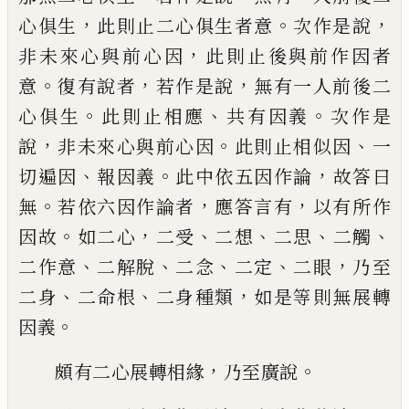
，
。
，
心俱生
此則
止二心俱生者意
次作是說
，
非未來心與前
心因
此則止後與前作因者
。
，
，
意
復有說者
若
作是說
無有一人前後二
。
、
。
心俱生
此則止相
應
共有因義
次作是
，
。
、
說
非未來心與前心因
此則止相似因
一
、
。
，
切遍因
報因義
此中依五
因作論
故答曰
。
，
，
無
若依六因作論者
應答言
有
以有所作
。
，
、
、
、
、
因故
如二心
二受
二想
二思
二
觸
、
、
、
、
，
二作意
二解脫
二念
二定
二眼
乃至
、
、
，
二身
二命根
二身種類
如是等則無展轉
。
因義
，
。
頗有二心展轉相緣
乃至廣說