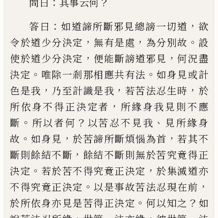
：
？
問曰
其事云何
：
，
答曰
如道諦所斷邪見總謗一切道
欲
，
，
。
令於道少
分決定
無有是處
為分別故
設
，
，
使於道少分
決定
便能斷謗道邪見
何況盡
。
。
決定
唯
除
一剎那相應共有法
如身見或計
，
，
，
色是我
乃至
計識是我
若苦法忍生時
於
，
所依身不得正
決定者
所緣身我見則不應
。
？
、
斷
所以者何
以
苦忍不見我
見所緣身
。
，
，
故
如身見
於苦諦所斷
煩惱為首
若其不
，
斷則餘結不斷
餘結不斷
則無於苦究竟得正
。
，
決定
若於苦不得究竟正
決定
於集滅道亦
。
，
不得究竟正決定
以是事
故苦法忍現在前
。
？
於所依身亦見是苦得正
決定
何以知之
如