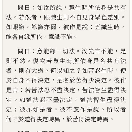
：
，
問曰
如
汝所說
慧生時所依身是共有
。
，
。
法
若然者
眼
識
生
則不自見身眾色差別
，
。
：
，
如眼識
餘識亦
爾
彼作是說
五識生時
，
。
能各自緣所依
意識
不能
：
。
，
問曰
意能緣一切法
汝先言不能
是
。
則
不然
復次若慧生時所依身是名共有法
，
。
？
，
者
則有大過
何以知之
如苦忍生時
便
，
。
於自身
不得決定
是名於苦得少決定
彼作
：
，
是言
若
苦法忍不盡決定
苦法智生盡得決
。
，
定
如道
法忍不盡決定
道法智生盡得決
；
。
。
定
彼亦如
是者
彼不應作是說
所以者
？
，
。
何
於道得決定
時異
於苦得決定時異