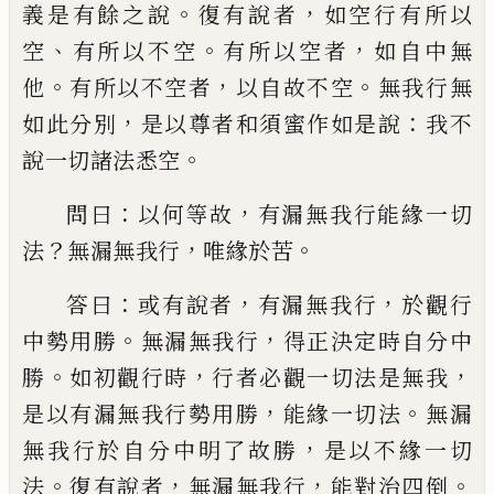
。
，
義是有餘之說
復有說者
如空行有所以
、
。
，
空
有所以不空
有所以空者
如自中無
。
，
。
他
有所以不空者
以自故不空
無
我行無
，
：
如此分別
是以尊者和須蜜作如是
說
我不
。
說一切諸法悉空
：
，
問曰
以何等故
有
漏無我行能緣一切
？
，
。
法
無漏無我行
唯緣於
苦
：
，
，
答曰
或有說者
有漏無我行
於觀行
。
，
中勢
用勝
無漏無我行
得正決定時自分中
。
，
，
勝
如
初觀行時
行者必觀一切法是無我
，
。
是以有
漏無我行勢用勝
能緣一切法
無漏
，
無我行
於自分中明了故勝
是以不緣一切
。
，
，
。
法
復有
說者
無漏無我行
能對治四倒