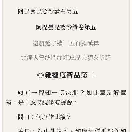
阿毘曇毘婆沙論卷第五
阿毘曇毘婆沙論
卷第五
迦旃延子造 五百羅漢釋
北涼天竺沙門浮陀跋摩
共道泰等譯
◎
雜
犍
度智品第
二
？
頗有一智知一切法耶
如此章及解章
，
。
義
是
中應廣說優
波
提舍
：
？
問曰
何以作此論
：
。
答
曰
為止他義故
如摩訶僧祇部作如