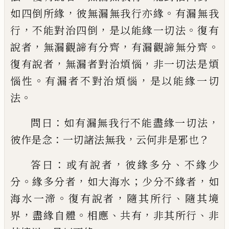
，
。
如四倒所緣
彼無漏無我行亦緣
有漏無我
，
，
。
行
不能對治
四倒
是以能緣一切法
復有
，
，
。
說者
無漏觀諦
有分齊
有漏觀諦無分齊
，
，
復有說者
無漏者
對治煩惱
非一切法是煩
。
，
惱性
有漏者不對
治煩惱
是以能緣一切
。
法
：
，
問曰
如有漏無我
行不能盡緣一切法
：
，
？
彼作是念
一切諸法無
我
云何非是邪也
：
，
、
答曰
或有說者
彼緣多分
不緣少
。
，
；
，
分
緣多分者
如大海水
少分不緣者
如
。
，
、
海水一
渧
復有說者
隨其所行
隨其境
，
。
、
，
、
界
盡緣自體
相應
共有
非其所行
非