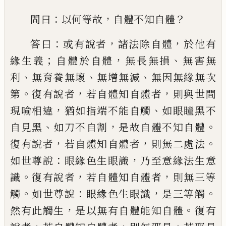
：
，
？
問曰
以何等故
自
體不知自體
：
，
，
答曰
或有說者
諸法除自體
於
他有
；
，
、
緣生義
自體於自體
無長無損
無害無
、
、
、
利
無育養無壞
無增無減
無因無緣無次
。
，
，
第
復有說者
若自體知自體者
則與世間
，
、
現喻
相違
猶如指端不能自觸
如眼瞳黑不
、
，
。
自見
黑
如刀不自割
是故自體不知自體
，
，
。
復有說
者
若自體知自體者
則無二處法
：
，
如世尊說
眼緣色生眼識
乃至意緣法生意
。
，
，
識
復有說
者
若自體知自體者
則無三等
。
：
，
。
觸
如世尊說
眼緣色生眼識
是三等觸
，
。
然有此觸生
是以
無有自體能知自體
復有