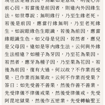
現在法是
過
去
因
為斷如是意故
明後心非
。
，
前心因
若當後是前因者
則違內外因緣生
。
：
，
。
法
如世
尊說
無明緣行
乃至生緣老死
，
，
若後是前因
應當行緣無明
乃至老死緣
。
，
，
生
如說眼緣色
生眼識
若後為前因
應當
。
，
，
緣眼識生色
如父
母是兒因
若然者
應兒
。
。
是父母因
違如是等
內緣生法
云何與外緣
？
，
。
生法相違
如種子為
牙
因
乃至花為果因
，
，
。
若然者
應
牙
為種子
因
乃至果為花因
若
，
。
？
後為前因
復有大過
何
以故
不作業而受
、
。
？
果
已作業而無果故
云何
不作業而受果
：
，
。
答曰
如先受善不善果
然後
作善不善業
，
。
先受律儀不律儀戒果
然後受
律儀戒
先受
，
。
阿毘地獄果
然後作五逆業
先
受轉輪聖王