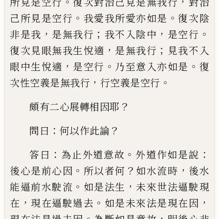
。
，
所見是空行
復次對
治己見是無我行
對治
。
。
己所見是空行
我愛
我所愛亦如是
復次陰
，
；
，
。
非是我
是無我行
我
不入陰中
是空行
，
；
復次見眼無我生悅適
是
無我行
見我不入
，
。
。
眼中生悅適
是空行
乃至
意入亦如是
復
，
。
次性空義是無我行
行空義
是空行
？
頗有二心展轉相因耶
：
？
問曰
何以作此論
：
。
：
答
曰
為止外道意故
外道作如是說
。
？
，
後心是前
心因
所以者何
如水流時
後水
。
，
能逼前水
駛
流
如是法生
未來世法逼
駛
現
，
。
，
在
現在
逼
駛
過去
如是未來法是現在因
。
，