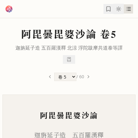
跳到主要內容
阿毘曇毘婆沙論
卷5
迦旃延子造 五百羅漢釋 北涼
浮陀跋摩
共
道泰
等譯
/
60
阿毘曇毘婆沙論
迦旃延子造 五百羅漢釋