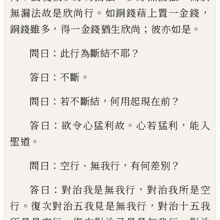
。
，
無
漏法故是欣尚行
如銅錢
𧂐
上置一金錢
，
；
。
銅
錢雖多
得一金錢猶生欣尚
彼亦如是
：
？
問曰
此行為斷結不
耶
：
。
答曰
不斷
：
，
？
問曰
若不斷
結
何用起現在前
：
。
，
答曰
欲令心猛利故
心若
猛利
能入
。
聖道
：
、
，
？
問曰
空行
無我行
有何差別
：
，
答曰
對治我是
無我行
對治我所是空
。
，
行
復次對治五我見
是無我行
對治十五我