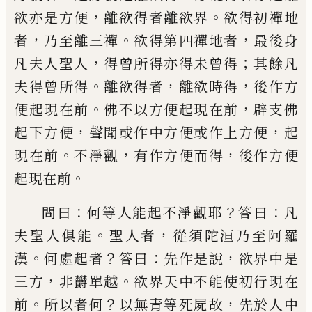
，
。
欲亦是方便
離欲得者離欲界
欲得初禪地
，
。
，
者
乃至離三禪
欲得第四禪地
者
最後身
，
；
凡夫人聖人
得曾所得亦得未曾
得
其餘凡
。
，
，
夫得曾所得
離欲得者
離欲時得
後作方
。
，
便起現在前
佛不以方便起現在前
辟支佛
，
，
起下方便
聲聞或作中方便或作上
方便
起
。
，
，
現在前
不淨觀
有作方便而得
後作
方便
。
起現在前
：
？
：
問曰
何等人能起不淨觀耶
答曰
凡
。
，
夫聖人俱能
聖人者
從須陀洹乃
至阿羅
。
？
：
，
漢
何處起者
答曰
先作是說
欲界中
是
，
。
三方
非欝單越
欲界天中不能使初行現
在
。
？
，
前
所以者何
以無青等死屍故
先於人中