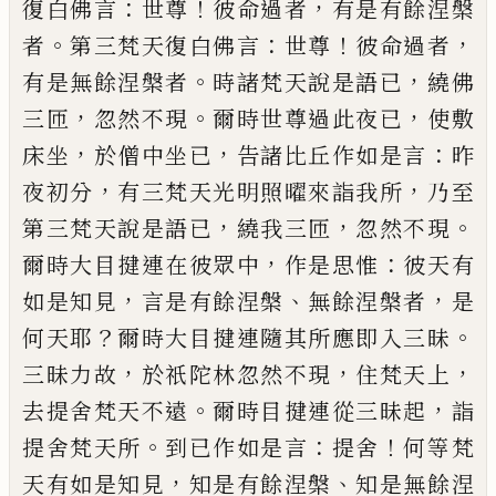
：
！
，
復白佛言
世
尊
彼命過者
有是有餘涅槃
。
：
！
，
者
第三梵天復
白佛言
世尊
彼命過者
。
，
有是無餘涅槃者
時
諸梵天說是語已
繞佛
，
。
，
三匝
忽然不現
爾時
世尊過此夜已
使敷
，
，
：
床坐
於僧中坐已
告諸
比丘作如是言
昨
，
，
夜初分
有三梵天光明照
曜來詣我所
乃至
，
，
。
第三梵天說是語已
繞我
三匝
忽然不現
，
：
爾時大目揵連在彼眾中
作
是思惟
彼天有
，
、
，
如是知見
言是有餘涅槃
無
餘涅槃者
是
？
。
何天耶
爾時大目揵連隨其所
應即入三昧
，
，
，
三昧力故
於祇陀林忽然不現
住梵天上
。
，
去提舍梵天不遠
爾時目揵連從
三昧起
詣
。
：
！
提舍梵天所
到已作如是言
提舍
何等梵
，
、
天有如是知見
知是有餘涅槃
知是
無餘涅