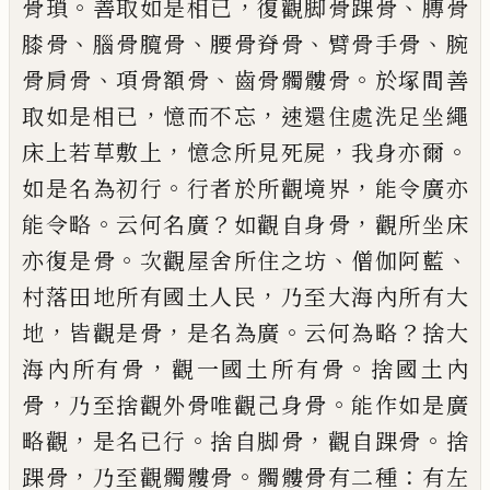
。
，
、
骨
瑣
善取如是相已
復觀脚骨踝骨
膞
骨
、
、
、
、
膝骨
腦
骨臗骨
腰骨脊骨
臂骨手骨
腕
、
、
。
骨肩骨
項骨
額
骨
齒骨髑髏骨
於塚間善
，
，
取
如是相已
憶而不忘
速還住處洗足坐繩
，
，
。
床
上若草敷上
憶念所見死屍
我身亦爾
。
，
如是
名為初行
行者於所觀境界
能令廣亦
。
？
，
能令
略
云何名廣
如觀自身骨
觀所坐床
。
、
、
亦復是
骨
次觀屋舍所住之坊
僧伽阿
藍
，
村落田地
所有國土人民
乃至大海內所有大
，
，
。
？
地
皆觀
是骨
是名為廣
云何為略
捨大
，
。
海內所有骨
觀一國土所有骨
捨國土內
，
。
骨
乃至捨觀
外
骨
唯
觀己身骨
能作如是廣
，
。
，
。
略觀
是名已
行
捨自脚骨
觀自踝骨
捨
，
。
：
踝骨
乃至觀髑髏
骨
髑髏骨有二種
有左