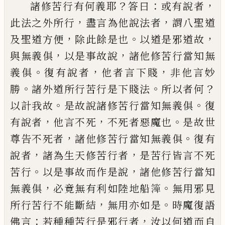
？
：
，
諸修苦行有何義耶
答曰
或有說者
，
，
此法之
外所行
盡言為他說法者
謂八聖道
，
。
，
及聖道
方便
除此餘是
也
以道
是邪道故
，
，
與無義
俱
以是事故說
諸他修苦行當知無
。
，
，
義俱
復
有說者
他者言下賤
非他言妙
。
。
？
勝
諸外道所
行苦行是下賤法
所以者何
。
。
以計我故
是故
說諸修苦行當知無義俱
復
，
，
。
有說者
他言不
死
不死者惡魔也
是故世
，
。
尊告不死
者
諸
他修苦行當知無義俱
復有
，
，
說者
諸為生天
修苦行者
是苦行皆言不死
。
，
苦行
以是事故
而作是說
諸他修苦行當知
，
。
無義俱
必
竟無
有利如陸地船
𥱼
無用邪見
，
。
所行苦行不能
斷結
無用亦如是
時魔復語
：
，
佛言
若種種苦
行是邪行者
汝以何道而自