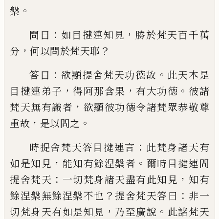
。
槃
：
，
問曰
如目揵連知見
勝於梵天百
千萬
，
？
分
何以問於梵天耶
：
。
答曰
欲顯提舍梵
天功德故
此天本是
，
，
。
目揵連弟子
得阿那含
果
有大功德
彼諸
，
梵天無有識者
欲顯彼功
德令諸梵眾恭敬尊
，
。
重故
是以問之
：
時提舍
梵天答目揵連言
此梵身諸天有
，
。
如是知見
能知有餘涅槃者
爾時目揵連問
：
，
提舍梵天
一切梵身諸天盡有此知見
知有
？
：
餘涅槃無
餘涅槃不
也
提舍梵天答
曰
非一
，
。
切梵身
天有如是知見
乃至廣說
此諸梵天