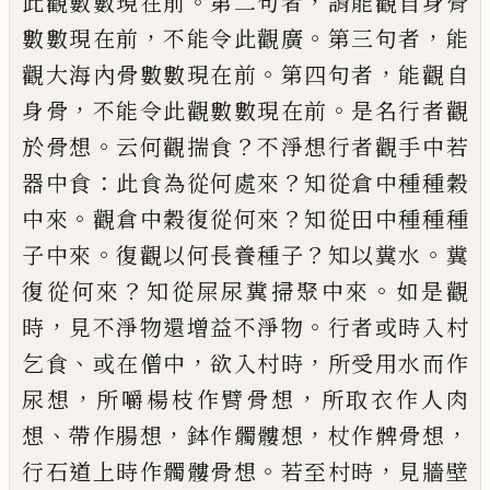
。
，
此觀數數現在前
第二句者
謂
能觀自身骨
，
。
，
數數現在前
不能令此觀廣
第
三
句者
能
。
，
觀大海內骨數數現在前
第四
句者
能觀自
，
。
身骨
不能令此觀數數現在前
是名行者觀
。
？
於骨想
云何觀揣食
不淨想行
者觀手中若
：
？
器中食
此食為從何處來
知從
倉中種種穀
。
？
中來
觀倉中穀復從何來
知從
田中種種種
。
？
。
子中來
復觀以何長養種子
知
以糞水
糞
？
。
復從何來
知從屎尿糞掃聚中來
如是觀
，
。
時
見不淨物還增益不淨物
行者或
時入村
、
，
，
乞食
或在僧中
欲入村時
所受用水
而作
，
，
尿想
所嚼楊枝作臂骨想
所取衣作人
肉
、
，
，
，
想
帶作腸想
鉢作髑髏想
杖
作髀骨想
。
，
行石道上時作髑髏骨想
若至村時
見牆壁