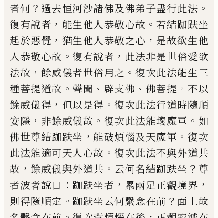
？
。
者何
過去恒河沙諸佛及佛弟子盡
行此法
，
。
復有說者
能生他人恭敬心故
若
結
跏
趺坐
，
，
起於惡覺
猶生他人恭敬之心
是
故欲生他
。
，
人恭敬心故
復有說者
此法非是
世俗愛欲
，
。
法故
餘威儀者世俗用之
復次
此法能生三
。
、
、
，
種菩提道故
聲聞
辟支佛
佛菩
提
不以
，
。
餘威儀得
但以是得
復次此法行道
時隨順
，
。
。
安隱
非餘威儀故
復次此法能壞魔
軍
如
，
。
佛世尊結
跏
趺坐
能破煩惱及天魔軍
復次
。
此法能適可
天
人心故
復次此法不與
外道共
，
。
？
故
餘威儀與外道共
云何名結
跏
趺
坐
尊
：
，
，
者波奢說曰
跏
趺坐者
累兩足正觀
境界
。
？
則得隨順
定
跏
趺坐云何繫念在前
面上故
。
，
名繫念在前
復次背煩惱在後
正觀
寂滅在