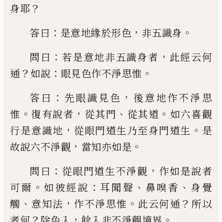
？
身耶
：
，
。
答
曰
是意地緣於形色
非五識身
：
，
問曰
若是意
地非五識身者
此經云何
？
：
。
通
如說
眼見色作
不淨思惟
：
，
答曰
先眼識見色
後意地作不淨
思
。
，
、
。
惟
復有說者
從其門
從其道
如六喜觀
，
。
行
是意識地
從眼門道生乃至身門道生
是
，
。
故
說六不淨觀
當知亦如是
：
，
問曰
從眼門道生
不淨觀
作如是說者
。
：
、
、
可爾
如彼經說
耳聞聲
鼻嗅香
身覺
、
，
。
？
觸
意知法
作不淨思惟
此云何
通
所以
？
，
。
者何
除色入
餘入非不淨觀境界