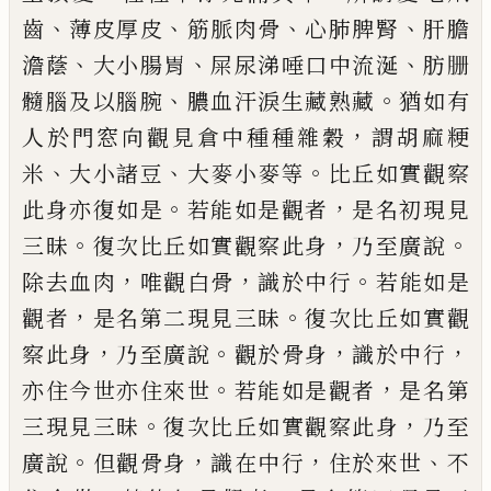
、
、
、
、
齒
薄皮厚皮
筋脈肉骨
心
肺脾腎
肝膽
、
、
、
澹
蔭
大小腸胃
屎尿
涕
唾口
中流涎
肪
𦙽
、
。
髓腦及以腦
腕
膿血汗淚生藏
熟藏
猶如有
，
人於門窓向觀見倉中種種雜
穀
謂胡麻粳
、
、
。
米
大小諸豆
大麥小麥等
比丘
如實觀察
。
，
此身亦復如是
若能如是觀者
是
名初現見
。
，
。
三昧
復次比丘如實觀察此身
乃
至廣說
，
，
。
除去血肉
唯
觀白骨
識於中行
若
能如是
，
。
觀者
是名第二現見三昧
復次比丘
如實觀
，
。
，
，
察此身
乃至廣說
觀
於
骨身
識於中
行
。
，
亦住今世亦住來世
若能如是觀者
是名
第
。
，
三現見三昧
復次比丘如實觀察此身
乃
至
。
，
，
、
廣說
但觀骨身
識在中行
住於來世
不