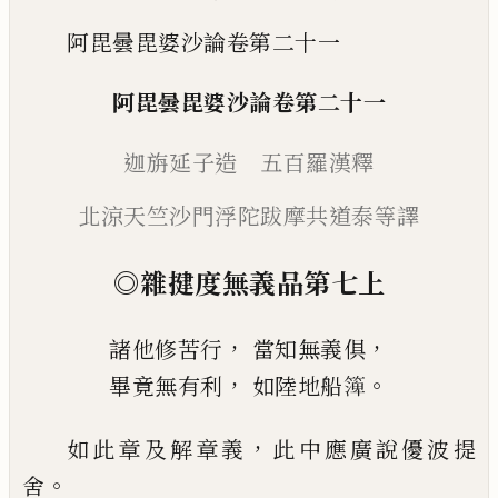
阿毘曇毘婆沙論卷第二十一
阿毘曇毘婆沙論
卷第二十一
迦旃延子造 五百羅漢釋
北涼天竺沙門浮陀跋摩
共道泰等譯
◎
雜
揵
度無義品第七
上
，
，
諸他修苦行
當知無義俱
，
。
畢竟無有利
如陸地船
𥱼
，
如此章及解章義
此中應廣說優波提
。
舍