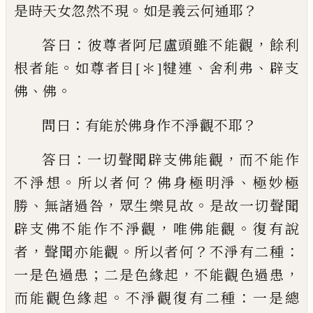
。
？
是時天女忽然
不現
如是義云何通耶
：
，
答曰
彼尊者阿尼盧
頭雖不能觀
餘利
。
、
、
根者能
如尊者目
[＊]
犍連
舍利弗
辟支
、
。
佛
佛
：
？
問曰
有能於佛身作不淨
觀不耶
：
，
答曰
一切聲聞辟支佛能觀
而不能
作
。
？
、
不淨想
所以者何
佛身極明淨
極妙極
、
，
。
勝
無諸過咎
眾生樂見故
是故一切聲聞
，
。
辟支
佛不能作不淨觀
唯
佛能觀
復有說
，
。
？
：
者
聲
聞亦能觀
所以者何
不淨有二種
；
，
，
一是色過
患
二是色緣起
不能觀色過患
。
：
而能觀色緣
起
不淨觀復有二種
一是總