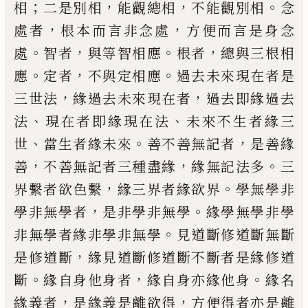
；
，
，
。
相
二是別相
能觀總相
不能觀別相
念
，
，
處者
根本而言非
念處
方便而言是身念
。
，
。
，
處
智者
與等智相應
根者
總與三根相
。
，
。
應
定者
不與定相應
過
去未來現在者是
，
，
三世法
緣過去未來現在
者
過去即緣過去
、
、
法
現在者即緣現在法
未
來不生者緣三
、
。
，
世
當生者緣未來
善不善無
記者
是善緣
，
，
。
善
不善無記者三種盡緣
緣無
記法多
三
，
。
界繫者欲色繫
緣三界者緣欲界
學無學非
，
。
學非無學者
是非學非無學
緣學
無學非學
。
非無學者緣非學非無學
見道斷
修道斷無
斷
，
是修道斷
緣見道斷修道斷不
斷者是緣修道
。
，
。
斷
緣自身他身者
緣自身亦
緣他身
緣名
，
，
緣義者
是緣義是離欲得
方便
得者亦是離