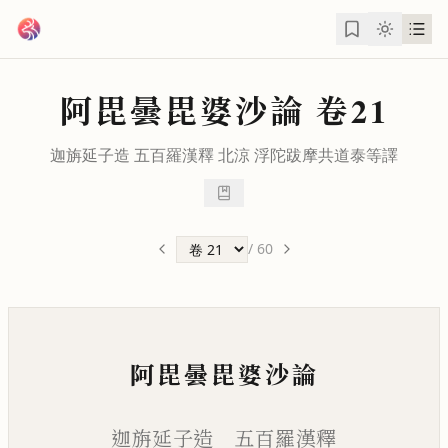
跳到主要內容
阿毘曇毘婆沙論
卷21
迦旃延子造 五百羅漢釋 北涼
浮陀跋摩
共
道泰
等譯
/
60
阿毘曇毘婆沙論
迦旃延子造 五百羅漢釋