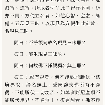
昧
緣無十
想
法故名無相行
緣立名者
如
、
。
？
，
滅智
道智
所以
者何
此二智行不同
緣
。
，
、
、
亦不同
方便立名者
如他心智
空處
識
。
，
，
處
五現見三昧
以現見為
方便生此定故
。
名現見三昧
：
？
問曰
不淨
觀何故名現見三昧耶
：
。
答曰
能生現見三昧
故
：
？
問曰
何故佛不淨觀獨名無上耶
：
，
答曰
或有
說者
佛不淨觀能勝伏一切
，
。
境界故
獨名無
上
聲聞辟支佛所有不淨
，
，
觀
不能勝伏一切
境界
如尊者阿尼盧頭不
，
。
，
能勝伏境界
不名
無上
復有說者
佛不淨