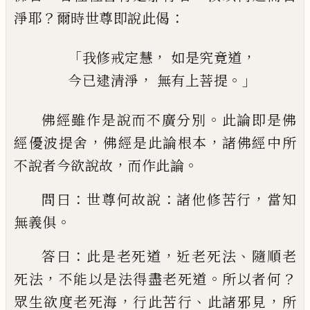
？
：
淨耶
爾時世尊
即說此偈
「
，
，
我修戒定慧
如是究竟道
，
。」
今已逮清淨
無有上菩提
。
佛經雖作是說而不廣分別
此論即是佛
，
，
經
優波提舍
佛經是此論根本
諸佛經中所
，
。
不
說者今欲說故
而作此論
：
：
，
問曰
世尊何故說
諸他修苦行
當知
。
無義俱
：
，
、
答曰
此是老死道
近老死法
隨順老
，
。
？
死法
不
能以是法得盡老死道
所以者何
，
、
，
眾生欲度
老死海
行此苦行
此諸邪見
所