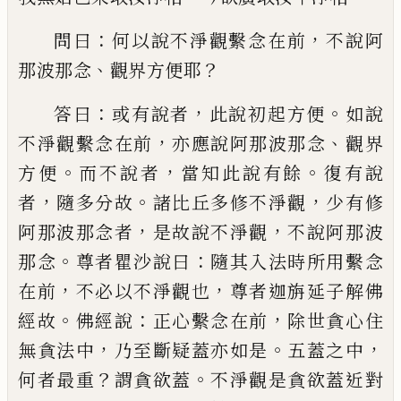
：
，
問曰
何以說不淨觀繫念在前
不說阿
、
？
那波
那念
觀界方便耶
：
，
。
答曰
或有說者
此說初起
方便
如說
，
、
不淨觀繫念在前
亦應說阿那波
那念
觀界
。
，
。
方便
而不說者
當知此說有
餘
復
有說
，
。
，
者
隨多分故
諸比丘多修不淨觀
少有
修
，
，
阿那波那念者
是故說不淨觀
不說阿那
波
。
：
那念
尊者瞿沙說曰
隨其入法時所用繫
念
，
，
在前
不必以不淨觀也
尊者迦旃延子解
佛
。
：
，
經故
佛經說
正心繫念在前
除世貪心住
，
。
，
無貪法中
乃至斷疑蓋亦如是
五蓋之中
？
。
何
者最重
謂貪欲蓋
不淨觀是貪欲蓋近對