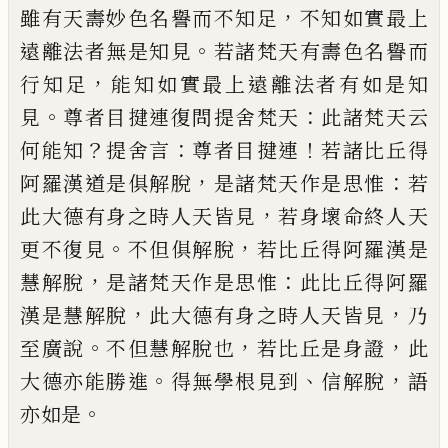
，
雖有天
壽妙色名譽而不知足
不知如實最上
。
遠離
法者無是知見
若諸梵天有壽色名譽而
，
行
知足
能知如實最上遠離法者有如是知
。
：
見
尊者目揵連復問提舍梵天
此諸梵天云
？
：
！
何
能知
提舍
言
尊者目揵連
若諸比丘得
，
：
阿
羅漢道是俱解脫
是諸梵天作是思惟
若
，
此
大德有身之時人天皆見
若身壞命終人天
。
，
更不復見
不但俱解脫
若比丘得阿羅漢是
，
：
慧解脫
是諸梵天作是思惟
此比丘得阿羅
，
，
漢是慧解脫
此大德有身之時人天皆見
乃
。
，
，
至廣說
不但慧解脫也
若比丘是身證
此
。
、
，
大
德亦能勝進
得無學根見到
信解脫
語
。
亦如
是