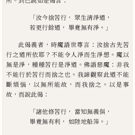
。
：
所
到已說如是偈言
「
，
，
汝今捨苦行
眾生清淨道
，
。」
若更行餘道
畢竟無有淨
，
：
此偈義者
時魔語世尊言
汝捨古
先
苦
？
。
行
之道所依
耶
不能令人淨而生淨想
魔以
，
。
：
無
是淨
種種苦行是淨道
佛語惡魔
非我
。
不能
行於苦行而捨之也
我諦觀察此道不能
，
，
。
斷
煩惱
以無所能故
而我捨之
以是事
，
：
故
而說
此偈
「
，
，
諸他修苦行
當知無義俱
，
。」
畢竟無有利
如陸地船
𥱼