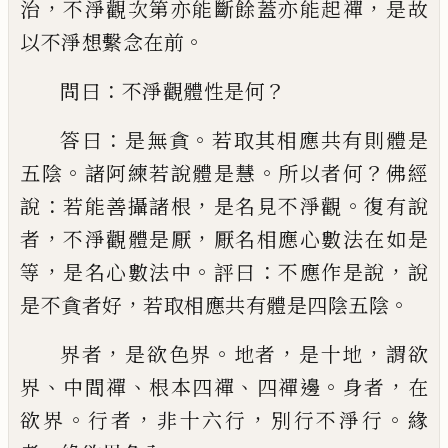
，
，
治
不淨觀次第亦能斷餘蓋亦能起禪
是故
。
以
不淨想繫念在前
：
？
問曰
不淨觀體性是何
：
。
答
曰
是無貪
若取其
相
應共有則體是
。
。
？
五陰
諸阿練若說體是慧
所以者何
佛經
：
，
。
說
若能
善攝諸根
是名見不淨觀
復有說
，
，
者
不淨觀
體是厭
厭名
相
應心數法在如是
，
。
：
，
等
是名
心數法中
評曰
不應作是說
說
，
。
是不貪者好
若取相應共有體是四陰五陰
，
。
，
，
界者
是欲色界
地者
是十地
謂欲
、
、
、
。
，
界
中間禪
根本四禪
四禪邊
身者
在
。
，
，
。
欲界
行者
非十六
行
別行不淨行
緣