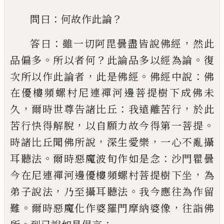
：
？
問
曰
何故作此論
：
，
答曰
雖一切阿毘曇盡皆說
佛經
然此
。
？
。
品偏多
所以者何
此論品多以經
為論
復
，
。
：
次所以作此論者
此是佛經
佛經中
說
佛
在優樓頻螺村尼連禪河邊菩提樹下
成佛未
，
：
，
久
爾時世尊告諸比丘
我遠離苦行
於此
，
。
苦行快得解脫
以自願力故今得第一
菩提
，
，
時諸比丘聞佛所說
深生愛樂
一心不
亂攝
。
：
耳聽法
爾時惡魔波旬作如是念
沙門
瞿曇
，
今在尼連禪河邊優樓頻螺村菩提樹
下坐
為
，
。
弟子說法
乃至攝耳聽法
我今應往
為作留
。
，
難
爾時惡魔化作婆羅門摩納婆像
往詣佛