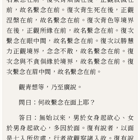
，
。
，
前
故名繫念在前
復次背生死在後
正觀
，
。
涅槃在前
故名繫念在前
復次背色等
境界
，
，
。
在後
正觀所緣在前
故名繫念在前
復
次
，
。
繫念在眼中間
故名繫念在前
復次以勝
慧
，
，
。
力正觀境界
念
念
不散
故名繫念在前
復
，
。
次念與不貪俱緣於境界
故名繫念在前
復
，
。
次繫念在眉中間
故名繫念在前
，
。
觀青想等
乃至廣說
：
？
問曰
何故繫念在面上
耶
：
，
、
答曰
無始以來
男於女身起欲心
女
，
。
，
於男
身起欲心
多因於面
復有說者
以面
，
。
是七入
所依處
行者欲觀察諸入故
復有說