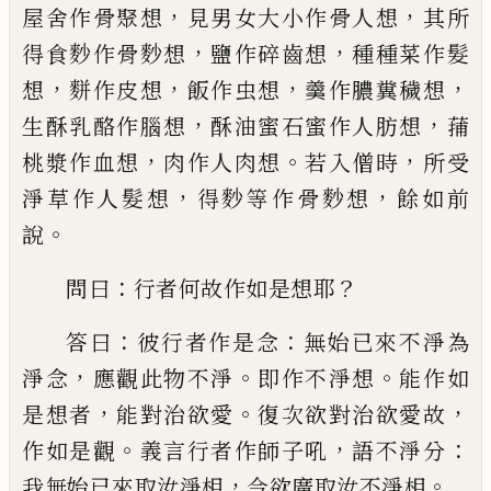
，
，
屋舍作骨聚想
見男女大小作骨人想
其所
，
，
得食
麨
作骨
麨
想
鹽作碎齒想
種種菜作髮
，
，
，
，
想
䴵
作皮想
飯作
虫
想
羹作膿糞穢想
，
，
生
酥
乳酪作腦想
酥
油蜜石蜜作人肪想
蒱
，
。
，
桃
漿作血想
肉作人肉想
若入僧時
所受
，
，
淨草作人髮想
得
麨
等作骨
麨
想
餘如前
。
說
：
？
問曰
行者何故作如是想耶
：
：
答曰
彼行者
作是念
無始已來不淨為
，
。
。
淨
念
應觀此物
不淨
即作不淨想
能作如
，
。
，
是想者
能對治欲
愛
復次欲對治欲愛故
。
，
：
作如是觀
義言行者
作師子吼
語不淨分
，
。
我無始
已
來取汝淨
相
今欲廣取汝不淨相