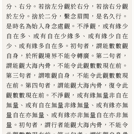
、
。
，
分
右分
若捨左分觀
於右分
若捨右分觀
。
，
，
。
於左分
捨於二分
繫念
眉間
是名久行
。
，
是時名為始入身念處觀
不淨觀
或有緣少
、
、
自在多
或有自在少緣多
或有緣少自在
、
。
，
少
或有緣多自在多
初句者
謂
能數數觀
，
。
，
自身
於所觀境界不能令轉
廣
第二句者
，
。
謂能觀大海內骨
不能令此觀
數數現在前
，
，
第三句者
謂
唯
觀自身
不能
令此觀數數現
。
，
，
在前
第四句者
謂能觀大海
內骨
復令此
。
，
觀數數現在前
不淨觀
或有緣
無量非自在
、
、
無量
或有自在無量非緣無量
或有緣亦無
、
量自在亦無量
或有緣亦非無
量自在亦非無
。
，
，
量
初句者
謂行者能觀大海
內骨
不能令