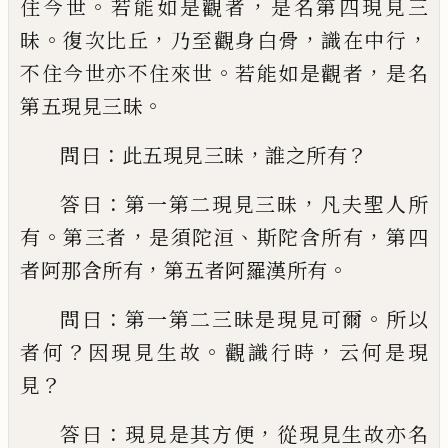
。
，
住
今世
若能如是觀者
是名第四現見三
。
，
，
，
昧
復
次比丘
乃至觀身白骨
識在中行
。
，
不住今世
亦不住來世
若能如是觀者
是名
。
第五現見
三昧
：
，
？
問曰
此五現見三昧
誰之所有
：
，
答曰
第一第二現見三昧
凡夫聖人所
。
，
、
，
有
第三者
是須陀洹
斯陀含所有
第四
，
。
者阿那含所有
第五者阿羅漢所有
：
。
問曰
第一第二三昧是
現見可爾
所以
？
。
，
者何
因現見生故
觀識行時
云何是現
？
見
：
，
答曰
現見是其方便
從現見生
故亦名