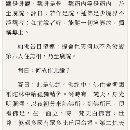
，
，
，
觀是骨觀
觀骨是骨
觀筋肉等是筋肉
乃
。
：
，
至廣說
評曰
若作是說
通佛是少境界不
；
，
，
淨觀者
如前說者好
能勝
一切境界故
獨
。
稱無上
：
如佛告目揵連
提舍梵天何以不為汝說
，
。
第
六人住無相
乃至廣說
：
？
問曰
何故作此論
：
。
，
答
曰
此是佛經
佛經
中
佛住舍衛國
。
，
祇陀林
中給孤獨精舍
爾時有三梵
天
身
光
，
。
，
明照
曜
以夜初分來詣佛所
到佛所已
頂
，
。
：
禮佛足
在一面立
時一梵天白佛言
世
！
。
尊
婆翅多國
有眾多比丘尼命過
第二梵天