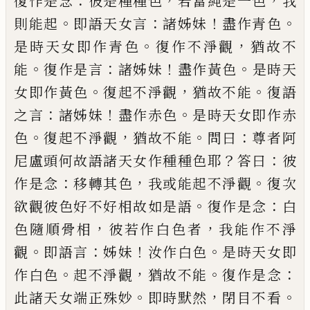
：
，
，
復作是念
彼是種
種色
若當純是一色
我
。
：
！
。
則能起
即語天女言
諸姊妹
盡作青色
。
，
是時天女即作青色
復作
不淨觀
猶故不
。
：
！
。
能
復作是言
諸姊妹
盡作黃
色
是時天
。
，
。
女即作黃色
復起不淨觀
猶故不
能
復語
：
！
。
之言
諸姊妹
盡作赤色
是時天女即
作赤
。
，
。
：
色
復起不淨觀
猶故不能
問曰
尊者阿
？
：
尼盧頭何故語諸天女作種種色耶
答曰
彼
：
，
。
作是念
移轉其色
我或能起不淨觀
復次
。
：
欲
觀彼色好不好相故如是語
復作是念
白
，
，
色
隨順骨相
彼若作白色者
我能作不淨
。
：
！
。
觀
即
語言
姊妹
汝作白色
是時天女即
。
，
。
：
作白色
起不淨觀
猶故不能
復作是念
。
，
。
此諸天女端
正殊妙
即時默然
閉
目不看