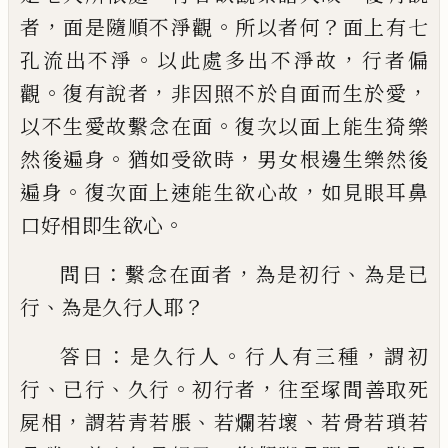
，
。
？
者
面是
隨順不淨觀
所以者何
面上有七
。
，
孔流出不
淨
以此處多出不淨故
行者
偏
。
，
，
觀
復有說
者
非因照不於自面而生於愛
。
以不生愛故
繫念在面
復次以面上能生猗樂
。
，
然後遍身
猶如受欲時
男女根邊生樂然後
。
，
遍身
復
次面上速能生欲心故
如見眼耳鼻
。
口好相
即生欲心
：
，
、
問曰
繫念在面者
為是初行
為
是已
、
？
行
為是久行人耶
：
。
，
答曰
是久行人
行人
有三種
謂初
、
、
。
，
行
已行
久行
初行者
往至塚間
善取死
，
、
、
屍相
謂若青若脹
若爛若壞
若骨若
瑣
若