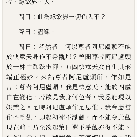
，
。
者
緣欲界色入
：
？
問曰
此為
緣欲界一切色入不
：
。
答曰
盡緣
：
，
問曰
若然者
何以尊者阿尼盧頭不能
？
於快意天身作不
淨觀耶
曾聞尊者阿尼盧頭
，
於一林中跏趺
坐禪
有四快意天女自化其形
，
，
端正極妙
來
詣尊者阿尼盧頭所
作如是
：
！
，
言
尊者阿尼盧
頭
我是快意天
能於四處
。
，
自在變化
若欲見
我身何色者
我悉能現以
。
：
娛樂之
是時阿尼
盧頭作是思惟
我今應當
。
，
作不淨觀
即起初
禪不淨觀
而不能令此觀
，
。
現在前
乃至欲起
第四禪不淨觀亦復不能