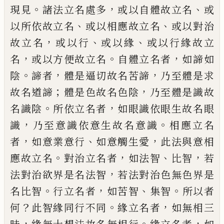
。
，
、
現見
諸法立名處多
或以自體故
立名
或
、
、
以所依故立名
或以相應故立名
或
以對治
，
、
、
故立名
或以行
或以緣
或以行緣故
立
，
。
，
名
或以方便故立名
自體立名者
如諦如
。
，
，
陰
諦者
體是逼切故名苦諦
乃至體是求
；
，
故
名道諦
體是色故名色陰
乃至體是識故
。
，
名
識陰
所依立名者
如眼識依眼生故名眼
，
。
識
乃至意識依意生故名意識
相應立名
，
、
，
者
如
意業意行
如意觸生愛
此法與意相
。
，
、
，
應故立
名
對治立名者
如法智
比智
若
，
法對治欲界
是名法智
若法對治色無色界是
。
，
、
。
名比智
行立名者
如苦智
集智
所以者
？
。
，
何
此智緣同
行不同
緣立名者
如無相三
，
。
，