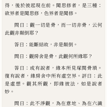
，
。
，
：
得
後於彼起現在前
聞思修者
是三種
，
。
欲界
者是聞思
修
色界者是聞修
：
，
，
問曰
觀一切
是骨
而一切非骨
云何
？
此觀非顛倒耶
：
，
。
答曰
能斷結故
非是顛倒
：
，
？
問曰
觀房舍是骨
此觀
何所緣耶
：
，
。
答曰
或有說者
緣本所見塚間骨
瑣
，
。
：
復有說者
緣房舍中所有虛空界
評曰
此
。
，
，
是虛想
觀其所觀
即緣彼法
如是說者
。
妙
：
，
、
問曰
此不淨觀
為在意地
為在六識