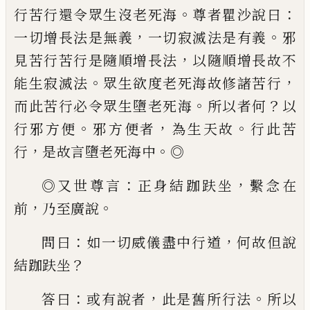
。
：
行苦行還令
眾生沒老死海
尊者瞿沙說曰
，
。
一切增長法
是無義
一切寂滅法是有義
邪
，
見
苦
行苦
行是隨順增長法
以隨順增長故不
。
，
能生寂
滅法
眾生欲度老死海故修諸苦行
。
？
而此苦
行必令眾生墮老死海
所以者何
以
。
，
。
行邪方
便
邪方便者
為生天故
行此苦
，
。
行
是故言墮
老死海中
◎
：
，
◎
又世尊言
正身結
跏
趺坐
繫念在
，
。
前
乃
至廣說
：
，
問曰
如一切威儀盡中行道
何故但
說
？
結
跏
趺坐
：
，
。
答曰
或有說者
此是舊所行
法
所以