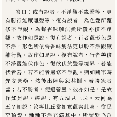
：
，
，
答
曰
或有說者
不淨觀不緣聲等
更
。
，
有勝行能
厭離聲等
復有說者
為色愛所覆
，
修不淨觀
為聲香味觸法愛所覆亦修不淨
，
。
，
觀
故作如
是說
復有說者
行者觀形色是
，
不淨
形色所
依聲香味觸法更以勝不淨觀厭
，
。
，
離行觀
故
作如是說
復有說者
行者善修
，
。
不淨觀能伏
作色
復欲伏於聲等境界
若能
，
。
伏者善
若不
能者還修不淨觀
猶如鬪軍時
，
。
先安營壘
然
後出陣與怨共鬪
若勝怨者
；
，
。
，
善
若不勝者
便
還營壘
彼亦如是
是故
。
：
。
作如是說
經說
有
五現見三昧
云何為
？
：
，
五
如說
汝等比丘當
如實觀察此身
從足
，
，
至頂髮
種種不淨充滿
其中
所謂髮毛爪