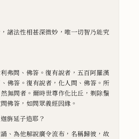
，
，
者
諸法性相甚深微
妙
唯
一切智乃能究
、
。
，
舍利弗問
佛答
復有說者
五百阿羅漢
、
。
，
、
。
問
佛答
復有說者
化人問
佛答
所
，
。
，
然無問者
爾時世尊
作化
比丘
剃除鬚
，
。
彼問佛答
如
問眾義經因緣
？
言迦旃
延子造耶
、
，
，
讀誦
為他
解說廣令流布
名稱歸彼
故