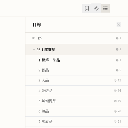
目錄
序
01
卷 1
1 雜犍度
02
卷 1
1 世第一法品
卷 1
2 智品
卷 5
3 人品
卷 13
4 愛敬品
卷 16
5 無慚愧品
卷 19
6 色品
卷 20
7 無義品
卷 21