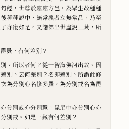
，
，
法句經
世尊
於處處方邑
為眾生故種種
，
，
滅後種種說中
無常義者立無常
品
乃至
。
，
延子亦
復如是
又諸佛出世盡說三藏
所
，
？
阿毘曇
有何差別
。
？
、
差別
所以者何
從一智海佛河
出故
因
。
？
。
有差別
云
何差別
名即差別
所謂此修
，
復次為分別心名修多羅
為分別戒
名為毘
，
中亦分別戒亦分別慧
毘尼中亦分
別心亦
。
？
亦分
別戒
如是三藏有何差別