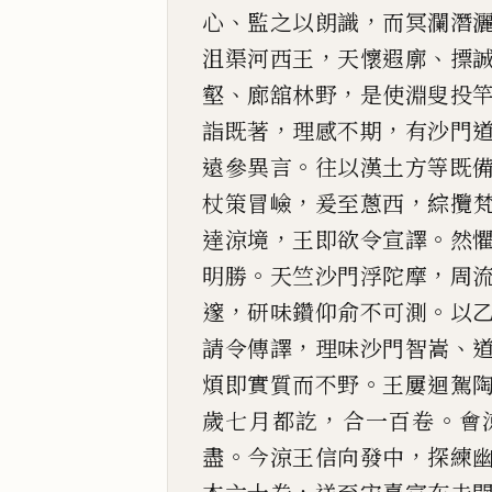
、
，
心
監
之以朗識
而冥瀾潛
，
、
沮渠河西王
天懷遐廓
摽
、
，
壑
廊
舘
林野
是使淵叟投
，
，
詣既著
理感不期
有
沙門
。
遠
參異言
往以漢土方等既
，
，
杖策
冒
嶮
爰至蔥西
綜
攬
，
。
達涼境
王即欲令宣譯
然
。
，
明勝
天竺沙
門浮
陀
摩
周
，
。
邃
研味鑽仰
俞
不可測
以
，
、
請令
傳譯
理味沙門智嵩
。
煩即實質而不野
王屢
迴駕
，
。
歲七月都訖
合一百卷
會
。
，
盡
今涼王信向發
中
探練