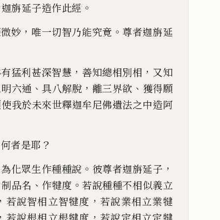
。
者迦旃延子造作此經
，
。
深微妙
唯一切智乃能究
竟
尊
者迦旃延
，
，
亦有猛利甚深智慧
善知總相別相
又知
、
，
、
三明六通
具八解
脫
離三界欲
獲得願
願使我於未來世釋迦牟尼佛遺法之中
造阿
？
曇何者是
耶
，
。
，
為化眾生作種種
說
彼尊者迦旃延子
、
、
。
制品名
作
犍度
若說種種不相似義
立
，
，
若說智相立
智犍度
若說業相立業犍
，
，
若說根相立根犍度
若說定相立
定犍