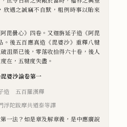
，
，
聞
庶令日新
之美敞於當時
福祚之興垂
，
，
欣遇之誠竊不自默
粗
例
時
事以貽來
《
》
。
《
阿毘曇心
四卷
又迦
旃延子造
阿毘
。
《
》
品
後
五百應真造
毘婆沙
重釋八犍
，
，
武破沮渠已後
零落收拾得六
十卷
後人
，
。
犍度
在
五犍度
失
盡
曇毘婆沙論
卷第一
子造
五百羅漢釋
門浮陀跋摩
共道泰
等
譯
？
，
世第一法
如是章及
解章義
是中應廣說