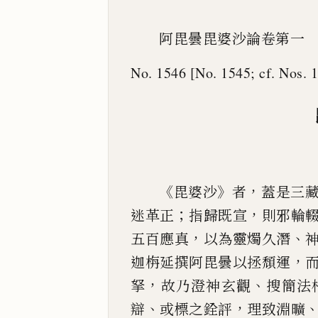
阿毘曇毘婆沙論卷第一
No. 1546 [No. 1545; cf. Nos. 
《
》
，
毘婆沙
者
蓋是三
；
，
迷革正
指歸既宣
則邪
輪
，
、
五
百應真
以為靈燭久潛
，
迦栴延撰阿毘曇以拯頹
運
，
、
拏
故乃澄神玄觀
搜簡法
、
，
辯
或標之銓評
理致淵曠