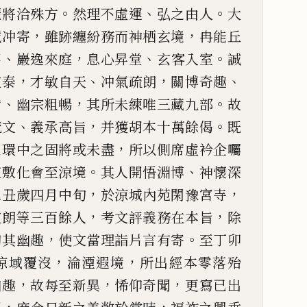
。
、
。
灑將洽殊方
然理
不虛運
弘之由人
大
，
，
誠冲寄
雖跡纏紛務而神栖玄境
冉能丘
、
，
、
。
竿
巖逸來庭
息
心昇堂
玄
客
入室
誠
，
、
，
、
道泰
才敏自天
冲氣疏朗
關博奇趣
、
，
。
備
幽宗粗暢
其所
未練
唯
三藏九部
故
、
，
。
梵文
義承高旨
并獲
胡
本十萬餘偈
既
，
懼環中之固將
或未盡
所以側席虛衿企
囑
。
、
流敷化會至涼境
其人開悟
淵博
神懷深
，
，
乙
丑歲四月中旬
於涼城內苑閑豫宮寺
，
，
道朗等三百餘人
考文
評
義務在本旨
除
，
。
陶其幽趣
使文當理詣片言有寄
至丁
卯
，
，
涼
域
覆沒
淪
湮遐境
所出經本零落殆
，
，
，
幽趣
故每至新異
悕仰奇聞
更寫已
出