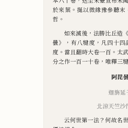
，
本六十卷
送至宋臺宣布未
。
於來葉
挻以微
緣豫參聽末
。
哲
，
如來滅後
法勝比丘造
》，
，
曇
有八犍度
凡四十四
。
。
度
當且
翻
時
大卷一百
太
，
分之作一百一十卷
唯
釋
三
阿毘
迦旃延
北涼
天竺
沙
？
云何世第一法
何故名