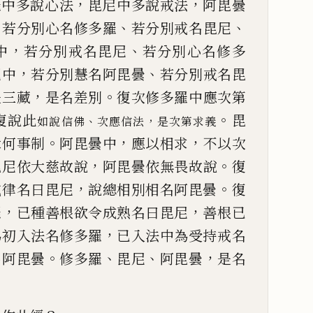
，
，
羅中多說心法
毘尼中多說戒法
阿毘
曇
，
、
、
若分別心
名修多羅
若分別戒名毘尼
，
、
中
若分別戒名毘尼
若分別心
名修多
，
、
尼中
若分
別慧名阿毘曇
若分別戒名毘
，
。
是三藏
是名差別
復次修多羅
中應次第
。
復說此
毘
、
，
如說信佛
次應信法
是次第求義
。
，
，
緣何事制
阿毘曇中
應以相求
不以次
，
。
毘尼依大慈故說
阿毘
曇依無畏故說
復
，
。
戒律名曰毘尼
說總相別相名阿毘曇
復
，
，
羅
已種善根
欲令成熟名曰毘尼
善根已
，
為初入法名修多羅
已入法中
為受持戒名
。
、
、
，
名
阿毘曇
修多羅
毘尼
阿毘曇
是名