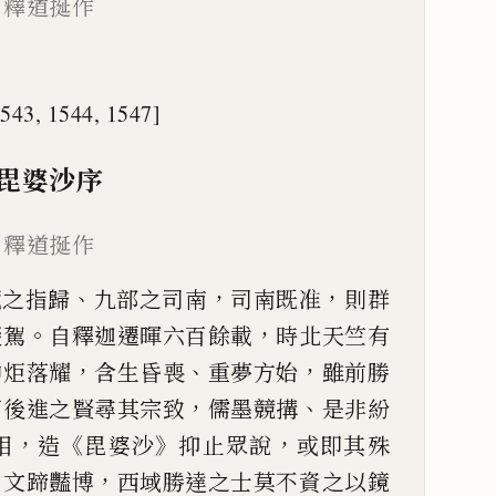
釋道挻作
1543, 1544,
1547]
毘
婆
沙
序
釋道挻
作
、
，
，
藏之指歸
九部之
司
南
司
南既准
則群
。
，
輟駕
自釋迦遷暉六百餘載
時北天竺有
，
、
，
神炬落耀
含生昏喪
重
夢
方始
雖前勝
，
、
而後進之賢尋其宗致
儒
墨
競
搆
是非紛
，
《
》
，
相
造
毘婆沙
抑
止眾說
或即其殊
、
，
文
蹄
豔博
西域勝達之士莫不資之以鏡