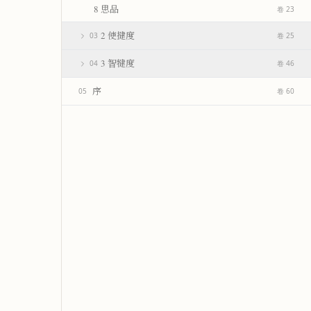
8 思品
卷 23
2 使揵度
03
卷 25
3 智犍度
04
卷 46
序
05
卷 60