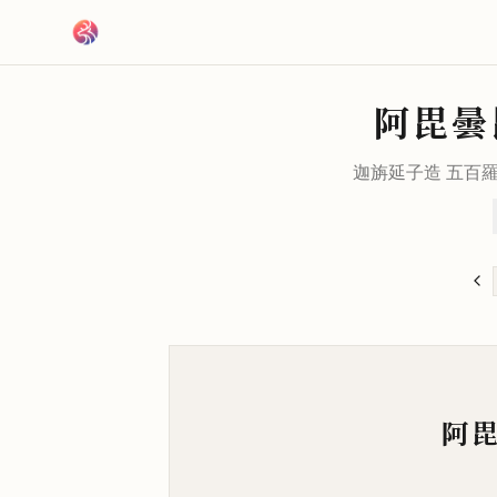
跳到主要內容
阿毘曇
迦旃延子造 五百
阿