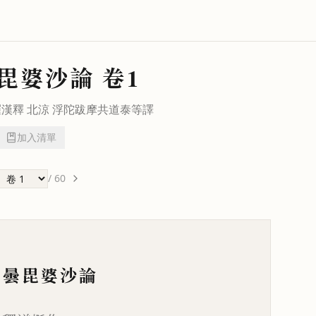
毘婆沙論
卷1
羅漢釋 北涼
浮陀跋摩
共
道泰
等譯
加入清單
/
60
毘曇毘婆沙論