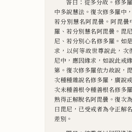
：
。
答曰
從多分故
修多
。
中多說慧法
復次修多羅中
。
若分別慧名阿
毘曇
阿毘曇
、
。
羅
若分別慧名阿毘曇
毘
、
。
尼
若分別心
名修多羅
如
，
，
求
以何等故世尊說此
次
，
，
尼中
應因緣求
如說此戒
。
，
第
復
次修多羅依力故說
，
次種種雜說名修多羅
廣
說
次未種善根令種善根名修多
。
熟得正解脫名
阿毘曇
復次
，
曰毘尼
已受戒者為令正解
。
差別