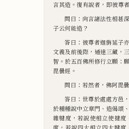
。
，
言其造
復有說
者
即彼尊
：
問曰
向言
諸法性相甚
？
子云何能造
：
答曰
彼尊者迦旃延
子
，
，
文義及前後際
通達三藏
。
：
智
於五百佛所修行立
願
。
毘曇經
：
，
問曰
若然者
佛阿毘
：
答曰
世尊於處處方邑
、
於種種說中立章
門
造偈頌
，
雜犍度
若說使相立使
揵
度
，
度
若說四大相立
四大犍度