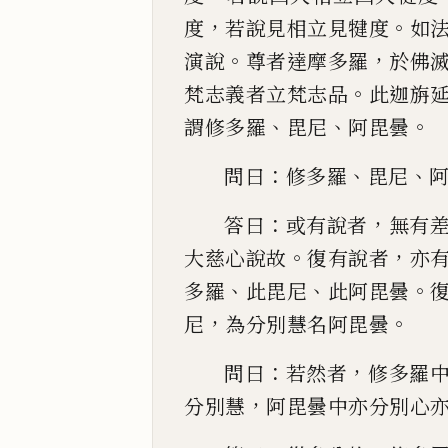
，
。
度
若說見相立見犍度
如
。
，
演說
尊者達摩
多羅
於佛
。
梵志義者立梵志品
此迦旃
、
、
。
謂修多羅
毘尼
阿毘曇
：
、
、
問曰
修多羅
毘尼
：
，
答曰
或
有說者
無有
。
，
大慈心說故
復有說者
亦
、
、
。
多羅
此毘尼
此
阿毘曇
，
。
尼
為分別慧名阿毘曇
：
，
問曰
若然者
修多羅
，
分別慧
阿毘曇中亦分別心