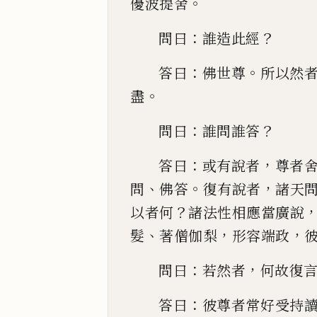
。
優波提舍
：
？
問曰
誰造此
經
：
。
答曰
佛世尊
所以然
。
盡
：
？
問曰
誰問誰答
：
，
答
曰
或有說者
尊者
、
。
，
問
佛答
復有說者
諸天
？
以者何
諸法性相
應當廣說
、
，
，
髮
著僧伽梨
形容端政
：
，
問曰
若然者
何故復
：
答曰
彼尊者常好受持