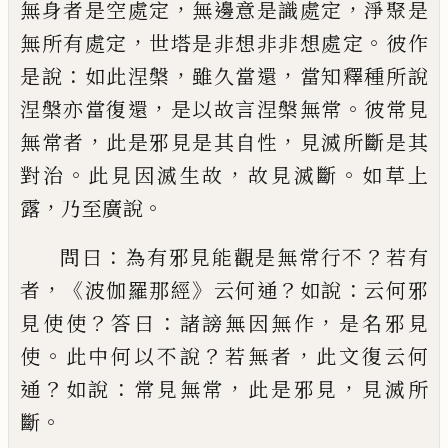
，
，
無身者是空處定
無邊意是識處定
淨聚是
，
。
無所有處定
世塔
是非想非非想處定
彼作
：
，
，
是說
如此涅槃
雖
久當還
當知釋種所說
，
。
涅槃亦當復還
是以
故言涅槃無常
彼常見
，
，
無常者
此是邪見是
其自性
見滅所斷是其
。
，
。
對治
此見因滅生故
故見滅斷
如草上
，
。
露
乃至廣說
：
？
問曰
為有邪
見能觀是無常行不
若有
，《
》
？
：
者
波伽羅那經
云
何通
如說
云何邪
？
：
，
見使使
答曰
諸謗無因無
作
是名邪見
。
？
，
使
此中何以不說
若無者
此文
復云何
？
：
，
，
通
如說
常見無常
此是邪見
見滅所
。
斷