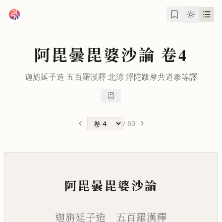
跳到主要內容
阿毘曇毘婆沙論
卷4
迦旃延子造 五百羅漢釋 北涼
浮陀跋摩
共
道泰
等譯
/
60
阿毘曇毘婆沙論
迦旃延子造 五百羅漢釋