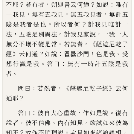
？
，
？
：
不耶
若有者
朔迦書云何通
如說
唯有
，
。
，
一
我見
無有五我見
無五我見者
無計五
。
？
陰是
我者是也
所以者何
計我見唯計一
，
。
，
法
五陰
是別異法
計我見家說
一我一人
。
，《
無分不壞
不變是常
若無者
薩遮尼乾子
》
？
：
！
、
經
云何通
如
說
瞿曇沙門
色是我
受
。
：
想行識是我
答曰
無
有一時計五陰是我
。
者
：
，《
》
問曰
若然者
薩遮尼
乾子經
云何
？
通耶
：
，
。
答曰
彼自大心重故
作如
是說
復有
，
、
，
說者
彼不信佛
內有知見
欲試如
來彼為
？
。
，
知不
故作不順理說
次見如來諸論
議相