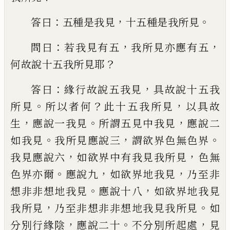
：
，
。
答曰
五種是
我見
十五種是我所見
：
，
，
問曰
若我見有五
我
所見亦應有五
？
何故說十五我所見耶
：
，
答曰
緣行故說五我見
具故說十五我
。
？
，
所見
所以
者何
此十五我所見
以具故
，
。
，
生
應說一我見
所謂五見中我見
應說二
。
，
。
如我見
我所見應
說三
謂欲界色無色界
，
，
我見應說六
如欲界
中有我見我所見
色無
。
，
，
色界亦爾
應說九
如
欲界地我見
乃至非
。
，
想非非想地我見
應說
十八
如欲界地我見
，
。
我所見
乃至非想非非
想地我見我所見
如
，
。
，
分別行緣陰
應說二十
不分別所起處
見