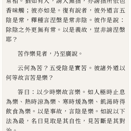
。
，
，
常相
猶如有人
謗人無
指
亦謗指所依色
；
。
，
香味觸
彼亦如是
復有說
者
彼外道言五
，
。
：
陰是常
釋種言涅槃是常非
陰
彼作是說
。
，
除陰之外更無有常
以是義
故
豈非謗涅槃
？
耶
，
。
苦作樂見者
乃至廣說
？
。
云何為苦
五
受
陰
是實苦
彼諸外道以
？
何等故言苦是樂
：
。
答
曰
以少時樂故言樂
如人極時止息
、
、
、
為樂
熱
時涼為樂
寒時煖為樂
飢渴時得
。
，
。
飲食為樂
以是事故
言陰是樂
如說以下
，
，
法為最
名曰
見取是其自性
見苦斷是其對
。
治