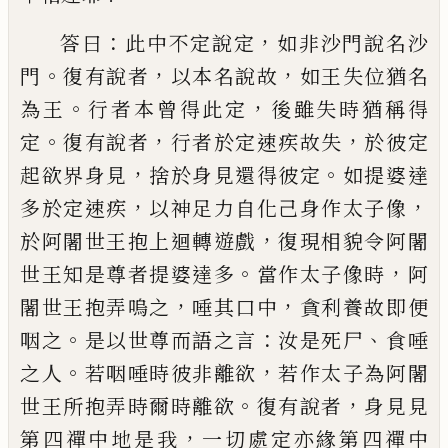
：
，
答曰
此中不定說定
如非沙門說名
沙
。
，
，
門
復有說者
以本名說故
如王失位猶名
。
，
為王
行者本曾得此定
後雖失時猶稱得
。
，
，
定
復有說者
行者於定速疾故失
於彼定
，
。
起欲
界身見
捨於身見還得彼定
如提婆達
，
，
多於
定速疾
以神足力自化己身作太子像
，
於阿
闍世王抱上迴轉遊戲
復現相貌令阿闍
。
，
世
王知是尊者提婆達多
當作太子像時
阿
，
，
闍
世王抱弄嗚之
唾其口中
貪利養故即便
。
：
、
咽
之
是以世尊而語之言
汝是死尸
食唾
。
，
之人
若
咽
唾時彼非離欲
若作太子為阿闍
。
，
世王
所抱弄時爾時離欲
復有說者
身見見
，
第四
禪中地是我
一切處定亦緣第四禪中