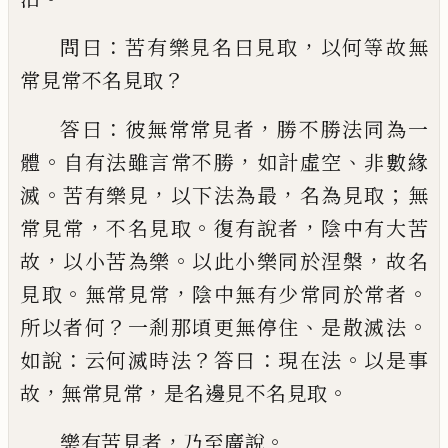
：
，
問曰
苦有
樂見名曰見取
以何等故無
？
常見常不名見
取
：
，
答曰
彼無常
常見
者
勝不勝法同為一
。
，
、
體
自有法雖言常不勝
如計虛空
非數緣
。
，
，
；
滅
苦有樂見
以下法為最
名為見取
無
，
。
，
常見常
不名見取
復有說者
陰中有大苦
，
。
，
故
以小苦
為樂
以此小樂同於涅槃
故名
。
，
。
見取
無常見
常
陰中無有少常同於常者
？
、
。
所以者何
一剎
那頃更無停住
是散滅法
：
？
：
。
如說
云何滅時法
答曰
現在法
以是事
，
，
。
故
無常見常
是名邊
見不名見取
，
。
樂有苦見者
乃至廣說