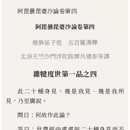
阿毘曇毘婆沙論卷第四
阿毘曇毘婆沙論
卷第四
迦旃延子造 五百羅漢釋
北涼天竺沙門浮陀跋摩
共道泰等譯
雜犍度世第一品之四
，
、
此二十種身見
幾是我見
幾是我所
，
。
見
乃
至廣說
：
？
問曰
何故作此論
：
答曰
世尊經中
處處說二十種身見而不