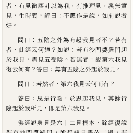
，
，
，
者
有見
微塵計以為我
有推理見
義無實
，
。
：
，
見
生時義
評曰
不應作是說
如前說者
。
好
：
？
問曰
五陰之外為有起我見者不
若有
，
？
：
者
此
經云何通
如說
若有沙門婆羅門起
，
。
，
於我見
盡見五受陰
若無者
說第六我見
？
：
。
復云何有
答曰
無有五陰之外起於我見
：
，
？
問曰
若然者
第六我見云何而有
：
，
，
答曰
思是行陰
於思
起我見
其餘行
，
。
陰起於我所見
即是第六我
見
，
佛經說身見是六十二見根本
餘經復說
，
，
若有沙門婆羅門
所起諸見盡依二邊
若