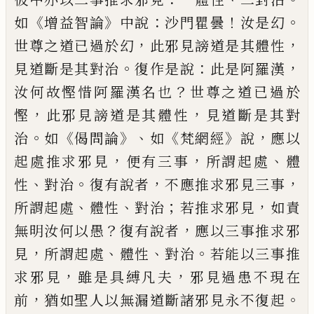
《
》
：
！
。
如
增益智論
中說
沙門
瞿曇
汝是幻
，
，
世尊之道已過於幻
此邪見謗
道是其體性
。
：
，
見道斷是其對治
復作是說
此
是阿羅漢
？
汝何故慳惜阿羅漢名也
世尊之
道已過於
，
，
慳
此邪見謗道是其體性
見道斷
是其對
。
《
》、
《
》
，
治
如
偈問論
如
梵網經
說
應以
，
，
、
起處
推求邪見
便有三事
所謂起處
體
、
。
，
，
性
對治
復
有說者
不應推求邪見三事
、
、
；
，
所謂起處
體性
對治
若推求邪見
如責
？
，
無明汝何以愚
復有
說者
應以三事推求邪
，
、
、
。
見
所謂起處
體性
對
治
若能以三事推
，
，
求邪見
雖是具縛凡夫
邪
見過患不現在
，
。
前
猶如聖人以無漏道斷諸邪
見永不復起