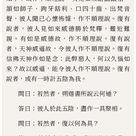
、
、
、
頷
如師子
鉤牙銛利
口四十齒
出梵
音
，
，
。
聲
彼人聞已心懷怖懅
作不順理說
復有
，
，
說者
彼人見如來威德勝於梵釋
難近難
。
，
。
親
有如是威德故
作不順理說
復有說
，
，
。
者
天神
威逼故
令彼人作不順理說
復有
：
，
信佛天神
作如是念
此弊惡人
何以久惱如
？
，
。
來
故以威
逼
能令彼人作不順理說
復有
，
。
說者
或有一
時計五陰為我
：
，
？
問曰
若然者
朔迦書所說云
何通
：
，
。
答曰
彼人於此五陰
盡作一具聚相
：
，
？
問
曰
若然者
復以何為具