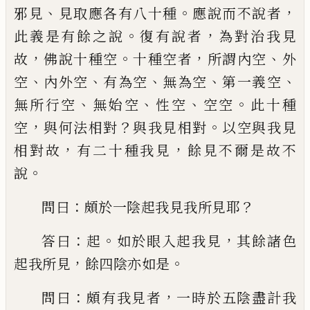
、
。
，
邪見
見取應各有八十種
應說而不說者
。
，
此義是
有餘之說
復有說者
為對治我見
，
。
，
、
故
佛說十
種空
十種空者
所謂內空
外
、
、
、
、
、
空
內外空
有
為空
無為空
第一義空
、
、
、
。
無所行空
無始空
性空
空空
此十種
，
？
。
空
與何法相對
與我見相
對
以空與我見
，
，
相對故
有二十種我見
餘見
不爾是故不
。
說
：
？
問曰
頗於一陰起我見我所見耶
：
。
，
答曰
起
如
於眼入起我見
其餘諸色
，
。
起我所見
餘四陰
亦如是
：
，
問曰
頗有我見者
一時於五陰盡計
我