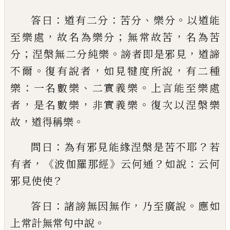
：
：
、
。
答曰
道有二分
苦分
樂分
以道能
，
；
，
至樂
處
故名為樂分
無常故苦
名為苦
；
。
，
分
涅槃無
二分純樂
謗者即是邪見
道諦
。
，
，
不爾
復有說
者
如見犍度所說
有二種
：
、
。
樂
一名數樂
二實
義樂
上言能至樂處
，
，
。
者
是名數樂
非實義樂
復次以涅槃樂
，
。
故
道得稱樂
：
？
問曰
為有邪見
能緣涅槃是苦不耶
若
，《
》
？
：
有者
波伽羅那經
云
何通
如說
云何
？
邪見使使
：
，
。
答曰
諸謗無因無
作
乃至廣說
應如
。
上常計無常句中說