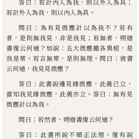
：
，
；
答曰
若計內入為我
則以外入為具
，
。
若計外入為我
則以內入為
具
：
？
問曰
為有見微塵計以為我不
若有
，
，
；
，
者
是
則無我見
非是我見
若無者
朔迦
？
：
，
書復云何
通
如說
五大微塵雖各異相
是
。
，
。
：
我是常
若言
無常
是則無理
問曰
彼書
，
？
云何通
我見見微
塵
：
，
，
答曰
此書說邊見緣微塵
此義已立
，
。
：
當知
我見緣微塵
此義亦立
答曰
無有見
。
微塵計
以為我
：
，
？
問曰
若然者
朔迦書復云何通
：
。
答
曰
此書所說不順正
法
理
復有說