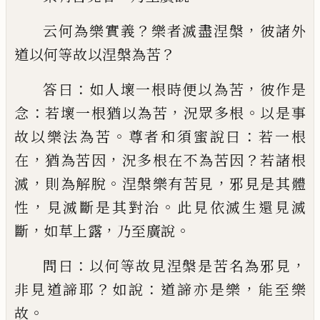
？
，
云何為樂實義
樂者
滅盡涅槃
彼諸外
？
道以何等故以涅槃為苦
：
，
答曰
如人壞一根時便以為苦
彼作是
：
，
。
念
若
壞一根猶以為苦
況眾多根
以是事
。
：
故以樂
法為苦
尊者和須蜜說曰
若一根
，
，
？
在
猶為苦
因
況多根在不為苦因
若諸根
，
。
，
滅
則為解
脫
涅槃樂有苦見
邪
見是其體
，
。
性
見滅斷
是其對治
此見依滅生還見滅
，
，
。
斷
如草上
露
乃至廣說
：
，
問曰
以何等故見涅槃是苦名
為邪見
？
：
，
非見道諦耶
如說
道諦亦是樂
能至
樂
。
故