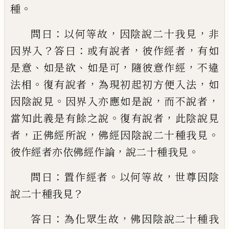
。
種
：
，
，
問曰
以何等故
因陰說二十我見
非
？
：
，
，
因界入
答曰
或有說者
彼作經者
有如
、
、
，
，
是意
如是欲
如是可
隨彼意作經
不違
。
，
，
法相
復有說者
為
現初起初方便入法
如
。
，
，
因陰說見
因界入亦
應如是說
而不說者
。
，
當知此義是有餘之說
復有說者
此陰說見
，
，
。
者
正佛經所說
佛經因
陰說二十種我見
，
。
彼作經者亦依佛經作論
說二十種我見
：
。
，
問曰
置作經者
以何等故
世
尊因陰
？
說二十種我見
：
，
答曰
為化眾生故
佛
因陰說二十種我