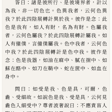
：
、
，
答曰
諸是彼所行
是彼境界者
計以
，
。
，
為我
非
一切色也
色異我者
云何色異
？
。
：
我
於此四陰
展轉計異於我
彼作是念
此
，
，
。
色是我有
如人
有財
名為有財
色屬我
，
？
。
者
云何色屬我
於此
四陰展轉計屬我
如
，
。
，
人有僮僕
言僮僕屬我
色中我者
云何色
？
。
中我
於此四陰展轉計是
色中我
彼作是
：
，
、
、
念
色是我器
如油在麻中
膩
在揣中
如
、
、
、
蘇
在酪中
如刀在鞘中
蛇在篋
中
如血在
。
身中
：
、
，
，
問曰
如受是我
色是具
可
爾
色
、
。
、
，
麁
受細故
如說色是我
受是具
云何見
？
：
麁色入細受中
尊者波奢說曰
不應責盲人