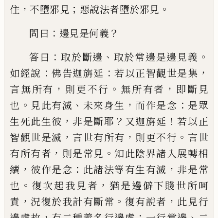
，
；
。
住
不墮邪見
惡說
法者墮於邪見
：
？
問曰
邊見是何義
：
、
。
答曰
取
於斷邊
取於常邊是邊見義
：
：
，
如經說
佛告迦
旃延
若以正智觀世是集
，
。
，
言無所有
則更不
行
無所有者
即斷見
。
、
，
：
也
見此有滅
未來身生
而作是念
是眾
，
？
！
生死此生彼
非是斷
耶
又
迦旃延
若以正
，
，
。
智觀世是滅
言世有所有
則
更不行
言世
，
。
有所有者
則是常見
知此陰界
諸入展轉相
，
：
，
續
彼作是念
此諸法等有生有
滅
非是常
。
，
也
復次起我見者
猶是邊僻下賤
世所呵
，
。
，
責
況復於我計有斷常
復有說者
此
見行
，
：
、
邊處故
有二種義名行邊處
一行常邊
二