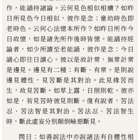
，
。
？
作
能誦持
諸
論
云何見色相似相續
如昨
，
：
日所見色今日相
似
彼作是念
童幼時色即
。
？
老時色
云何心法
憶本所作
如昨日所作今
，
。
日故憶
如是諸先
所作後時皆憶
能誦持經
，
，
：
論者
如少所讀至
老能誦
彼作是念
今日
。
，
誦心即往日讀心
彼
以是故計常
無常計常
。
：
、
。
是邊見
邊見有二種
有斷
有常
是則說
，
。
邊見體性
見苦斷是其對
治
此見緣苦而
，
。
，
。
生
故見苦斷
如草上露
日照
則乾
彼亦
，
。
，
如是
若見苦時彼見則斷
復有說
者
苦法
、
。
、
忍
苦法智是其對治
苦
法忍
苦法
智生
，
。
時
斷此虛妄分別顛倒嶮惡斷見
：
問曰
如善說法中亦說諸法有自體性相