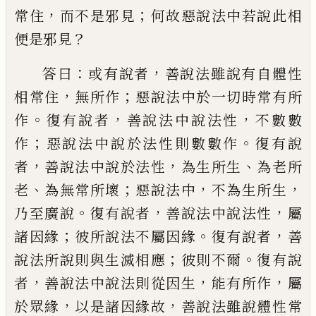
，
；
常住
而
不是邪見
何故惡說法中若說此相
？
便是邪
見
：
，
答曰
或有說者
善說法雖說有自體性
，
；
相
常
住
無所作
惡說法中於一切時常有所
。
，
，
作
復有說者
善說法中說法性
不數數
；
。
作
惡說法中說於法性則數數作
復有說
，
，
、
者
善
說法中說於法性
為生所生
為老所
、
；
，
，
老
為無
常所壞
惡說法中
不為生所生
。
，
，
乃至廣說
復
有說者
善說法中說法性
屬
；
。
，
諸因緣
彼所說
法不屬因緣
復有說者
善
；
。
說法所說則與
生滅相應
彼則不爾
復有說
，
，
，
者
善說法中說
法則從因生
能有所作
屬
，
，
於眾緣
以是諸因
緣故
善說法雖說體性常