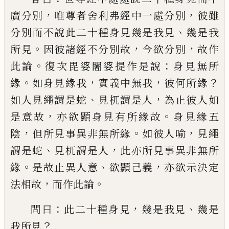
，
，
廣分別
唯
尊者舍
利弗經中一處分別
彼雖
、
分別而不說此二
十種身見幾是我見
幾是我
。
，
，
所見
因彼諸經
不分別故
今欲分別
故作
。
：
此論
復次毘婆闍
婆提作是說
身見無所
。
，
，
？
緣
如身見緣我
實義
中無我
彼何所緣
、
，
如人見繩謂是蛇
見杌謂
是人
為止彼人如
，
。
是意故
亦欲顯身見有所
緣故
身見緣五
，
。
，
陰
但所見事異非無所緣
如
彼人喻
見繩
、
，
謂是蛇
見杌謂是人
此亦所見
事異非無所
。
、
，
緣
是故
止
異人意
欲顯己義
亦欲示決定
，
。
法相故
而作此論
：
，
、
問曰
此二十
種身見
幾是我見
幾是
？
我所見