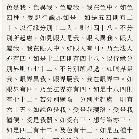
、
、
、
。
色是我
色異我
色屬我
我
在色中
如色
，
，
四種
受想行識亦如是
如是五
四則有二
。
，
。
十
以行緣分別十二入
則有四十
八
不分
，
、
、
別所起處
如見眼入是我
眼入異我
眼入
、
。
，
屬我
我在眼入中
如眼入有四
乃至法
入
，
。
亦有四
如是十二四則有四十八
以行緣
分
。
，
別界則有七十二
不分別所起處
如眼界
是
、
、
、
。
我
眼界異我
眼界屬我
我在眼界中
如
，
，
眼
界有四
乃至法界亦有四
如是十八四則
。
、
，
有
七十二
若分別緣陰
分別所起處
則有
。
，
、
六十
五
如說色是我
受是我瓔珞
受是我
、
。
，
，
僮僕
受
是我器
如受有三
想行識亦三
。
，
如是四三有
十二
及色有十三
如是五種十