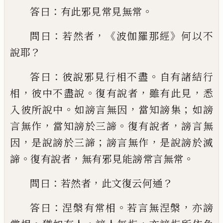
：
。
答曰
有此邪見常見無常
：
，《
》
問曰
若然者
波
伽羅那經
何以不
？
說耶
：
。
答曰
彼說邪見行相
不盡
自有諸結行
，
。
，
，
相
彼中不盡說
復有說者
雖有此見
悉
。
，
；
入彼所說中
如謗言無因
當知
謗集
如謗
，
。
，
言無作
當知謗於三諦
復有說者
謗言無
，
；
，
因
是說謗於三諦
謗言無作
是說謗
於滅
。
，
。
諦
復有說者
無有邪見能謗常言無常
：
，
？
問曰
若然者
此文復云何通
：
。
，
答曰
涅槃有常
相
若言無涅槃
亦謗