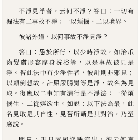
，
？
：
不淨見淨者
云何不淨
答曰
一切有
：
、
。
漏法有
二事故不淨
一以煩惱
二以境界
，
？
彼諸外道
以何事故不淨見淨
：
，
，
答曰
愚於所行
以少時
淨故
如治爪
，
齒髮膚形容摩身洗浴等
以是
事故彼見是
。
，
；
淨
若此法中有少淨性者
彼計
則非邪見
，
，
以顛倒想故
計屎尿腸胃等是淨
故名為見
。
：
取
復應以二事知有漏行是不淨
法
一從煩
、
。
：
，
惱生
二從婬欲生
如說
以下法為
最
此
，
，
名見取是其自性
見苦所斷是其對治
乃至
。
廣說
：
，
問曰
現見屎尿
涕
唾流出
彼云
何言