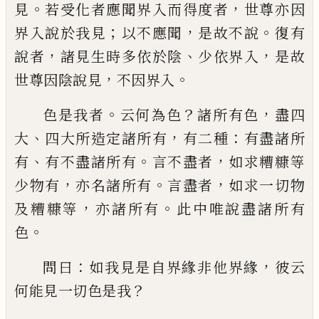
。
，
見
若受化者應聞界入而
得度者
世尊亦因
；
，
。
界入說於我見
以不應聞
是故不說
復有
，
、
，
說者
諸見生時多依於陰
少
依界入
是故
，
。
世尊因陰說見
不因界入
。
？
，
色是我者
云何為色
諸所有色
盡四
、
，
：
大
四大
所造定諸所有
有二種
有盡諸所
、
。
，
有
有不盡
諸所有
言不盡者
如求糟糠等
，
。
，
少物有
亦名
諸所有
言盡者
如求一切物
，
。
及糟糠等
亦諸
所有
此中唯說盡諸所有
。
色
：
，
問曰
如我見是
自界緣非他界緣
彼云
？
何能見一切色是我