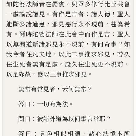
，
如陀婆法師昔在罽賓
與眾多
修行比丘共會
。
：
！
一處論說諸見
有作是言者
諸大德
聖人
，
，
能斷多諸過患
邪見惡行永不
現前
甚為希
。
：
有
爾時陀婆法師在此會中而
作是言
聖人
，
？
以無漏道斷諸邪見永不現前
有何奇事
如
，
，
我今者住凡夫地
以此二事推
求邪見
若久
。
，
住生死者無有是處
設久住生
死更不現前
，
。
以是緣故
應以三事推求邪見
，
？
無常有常見者
云何無常
：
。
答曰
一切有為法
：
？
問曰
彼諸外道為以何事言常耶
：
，
答曰
見色
相似相續
諸心法憶本所