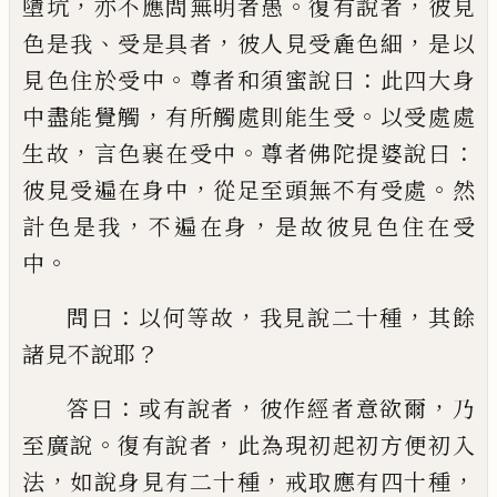
，
。
，
墮坑
亦不應問無明者愚
復有說者
彼見
、
，
，
色
是我
受是具者
彼人見受麁色細
是以
。
：
見色
住於受中
尊者和須蜜說曰
此四大身
，
。
中盡
能覺觸
有所觸處則能生受
以受處處
，
。
：
生故
言色
裹
在受中
尊者佛陀提婆說曰
，
。
彼見受
遍在身中
從足至頭無不有受處
然
，
，
計色是
我
不遍在身
是故彼見色住在受
。
中
：
，
，
問曰
以何等故
我見說二十種
其餘
？
諸見不
說耶
：
，
，
答曰
或有說者
彼作經者意欲爾
乃
。
，
至
廣說
復有說者
此為現初起初方便初入
，
，
，
法
如說身見有二十種
戒取應有四十種