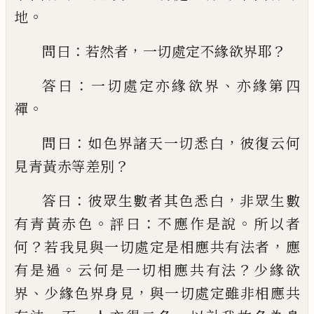
。
地
：
，
？
問
曰
若然者
一切處定不緣欲界耶
：
、
答曰
一
切處定亦緣欲界
亦緣第四
。
禪
：
，
問曰
如色
界諸天一切悉白
彼復云何
？
見青黃赤等差
別
：
，
答曰
彼眾生數者其色悉白
非眾生數
。
：
。
有
青黃赤色
評曰
不應作是說
所以者
？
，
何
若我
見與一切處定是相應共有法者
應
。
？
有是過
云何是一切相應共有法
少緣欲
、
，
界
少緣色
界身見
與一切處定雖非相應共