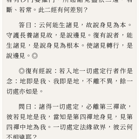
、
。
？
斷
若常
此二經有何差別
：
，
。
答曰
云何
能生諸
見
故說身見為
本
，
。
，
守護長養諸見故
是說
邊見
復有說者
能
，
。
，
生諸見
是說身見為根本
使諸見轉行
是
。
說邊見
◎
：
◎
復有經說
若入地一切處定行者作是
：
、
，
，
念
地即是我
我即是地
不離不異
餘一
。
切處亦
如是
：
，
，
問曰
諸得一切處定
必離第三禪欲
，
，
彼
若見地是我
當知是第四禪地身見
見第
。
，
四
禪中地為我
一切處定法緣欲界
彼云何
？
不
相違耶