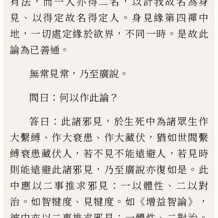
，
，
有法
而一
人亦得二名
以計我故名為身
、
。
見
以得定故
名得定人
身見緣第四禪中
，
，
。
地
一切處定緣
於欲界
不同一時
是故此
。
論為已善通
，
。
無常見常
乃至廣說
：
？
問曰
何以作此論
：
，
答
曰
此諸邪見
於生死中為諸眾生作
、
、
，
大繫縛
作大衰患
作大藏伏
猶如世間繫
，
，
縛衰患藏
伏人
若不見不能遠避人
若見時
，
。
則能遠避
此諸邪見
乃至廣說亦復如是
此
：
、
中應以二
事推求邪見
一以體性
二以對
。
、
。
《
》，
治
如智
犍
度
見犍度
如
增益智論
：
、
。
彼中亦以二事推求
邪見
一體性
二對治