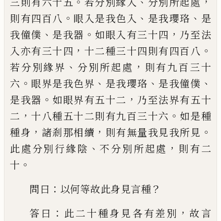
。
、
，
三則有六十
五
若分別緣入
分別所起處
。
、
、
則有四百八
眼
入是我色入
是我瓔珞
是
、
。
，
我僮僕
是我器
如
眼入有三十四
乃至法
，
。
入亦有三十四
十二
種三十四則有四百八
、
，
若分別緣界
分別所
起處
則有九百三十
。
、
、
、
六
眼界是我色界
是我
瓔珞
是我僮僕
。
，
是我器
如眼界有五十二
乃
至法界有五十
，
。
二
十八種五十二則有九百三
十六
如是種
，
，
。
種身
諸剎那相續
則有無量我
見我所見
、
，
此處分別行緣陰
不分別所起處
則有二
。
十
：
？
問曰
以何等故此身見言種
：
，
答曰
此二十種身見各有差別
故言