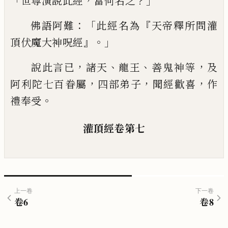
「
，
？」
世尊演說此經
當何名之
：「
『
佛語
阿難
此經名為
天帝釋所問灌
』。」
頂伏魔大神呪
經
，
、
、
，
說
此言已
諸天
龍王
善鬼神等
及
，
，
，
阿利
陀七百眷屬
四部弟子
聞經歡喜
作
。
禮奉受
灌頂
經卷第七
上一卷
下一卷
卷
6
卷
8