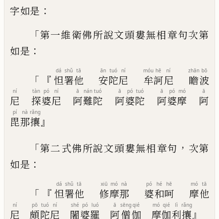
：
字如
是
「
第一維衛佛所說文頭婁無相章句次第
：
如
是
dá
shǔ
tā
ān
tuó
ní
móu
hē
ní
zhān
bō
「『
怛
署
他
安
陀
尼
牟
訶
尼
瞻
波
ní
tàn
pó
ní
ā
nán
tuó
ā
pó
tuó
ā
pó
mó
ā
尼
探
婆
尼
阿
難
陀
阿
婆
陀
阿
婆
摩
阿
pí
nà
rǎng
』
毘
那
攘
「
，
第二
式
佛所說文頭婁無相章句
次第
：
如是
dá
shǔ
tā
xiū
mó
nà
pó
hé
hē
mó
tā
「『
怛
署
他
修
摩
那
婆
和
呵
摩
他
ní
pō
tuó
ní
shé
pó
luó
ā
sēng
qié
mó
qié
lì
rǎng
』
尼
頗
陀
尼
闍
婆
羅
阿
僧
伽
摩
伽
利
攘