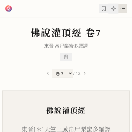
跳到主要內容
佛說灌頂經
卷7
東晉
帛尸梨蜜多羅
譯
/
12
佛說灌頂經
東晉[＊]天竺三藏帛尸梨蜜多羅譯