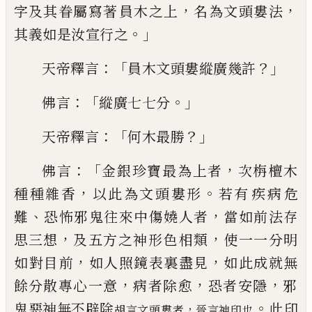
，
，
字及
其眷屬寫著
員
木之上
名為文頭婁法
。」
其
義如是汝宣行之
：「
？」
天帝釋言
員
木文頭婁縱
廣幾
許
：「
。」
佛言
縱廣七七分
：「
？」
天帝釋言
何木最
勝
：「
，
佛言
金銀珍寶最為上者
次栴檀木
，
。
種種
雜香
以此為文頭婁形
若有
疾病
危
、
，
難
恐怖
邪鬼往來中傷嬈人者
當如前法存
，
，
思三想
及五方之神形色
相
類
使一一分明
，
，
如對目
前
如人照鏡表裏盡見
如此成就無
，
，
，
餘分散
專心一意
病者除愈
恐者安隱
邪
。
鬼惡神
無
不辟
除
此
印
，
胡言文頭婁者
晉言神印也