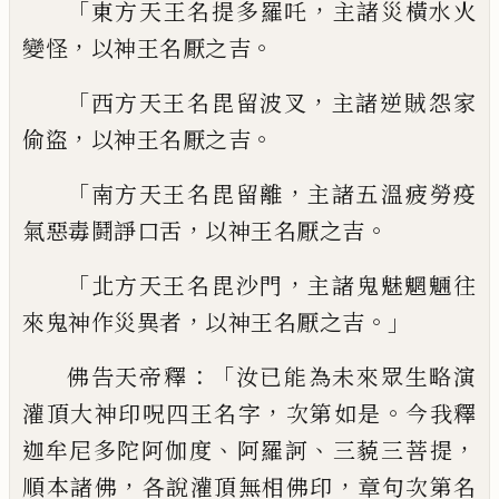
「
，
東方天王名提多羅吒
主諸災橫水火
，
。
變怪
以神王名厭之
吉
「
，
西方天王名
毘留
波叉
主諸逆賊怨家
，
。
偷盜
以神王名厭之
吉
「
，
南方天王名
毘留
離
主諸五
溫
疲勞
疫
，
。
氣
惡毒鬪諍口舌
以神王名厭之
吉
「
，
北方天王名
毘
沙門
主諸
鬼
魅魍魎往
，
。」
來
鬼神作災異者
以神王名厭之
吉
：「
佛告天帝釋
汝已能為未來眾生略演
，
。
灌頂
大神印呪四王名字
次第如是
今我釋
、
、
，
迦牟
尼多陀阿伽度
阿羅訶
三藐三
菩提
，
，
順本諸
佛
各說灌頂無相佛印
章句次第名