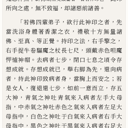
，
，
。
所向之處
無不
致福
却諸惡前諸
善
「
，
，
若佛四輩弟子
欲行此
神印之者
先
，
當洗浴身體著香潔之衣
禮敬
十方無量諸
、
、
。
，
，
佛
至真
等正覺
持印之法
右手
擎之
，
右手捉牛
卷
驅魔之杖長七尺
頭戴
赤色呾魔
。
，
𢘉
𢥈
神帽
去病者七步
閉口七息
之頃令存
。
，
，
想成就
存想成就已
舉右脚為先
還向病
，
，
；
者
持此神印致病者身
當胸上而安
之
若
，
，
，
是女人
復退還七步
如前一意而立
存
五
，
大神
青氣之神吐
青
氣來入病者左手大
母
，
指
中赤氣之神吐赤色之氣來入病者左
足大
，
母指中
白色之神吐于白氣來入病者
右手大
，
母指中
黑色之神吐于黑氣來入病
者右足大