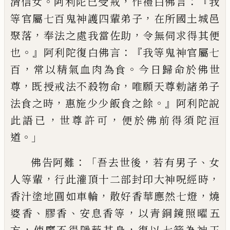
。
，
：『
清信女
阿利陀已受
戒
作禮白佛
言
我
，
等官屬七百鬼神護四輩弟子
在所國
土城邑
，
，
聚落
奉法之處我當佐助
令無伺求
得其便
。』
：『
也
阿利陀復白佛言
我等鬼神官屬
七
，
。
百
常以精氣血肉為食
今日歸命於佛世
，
，
尊
既
授
戒法不殺物命
唯願天尊勅諸弟
子
，
。』
法食之時
惠施少少
飯
食之餘
阿利陀說
，
，
此語已
世尊許可
便於佛前得須陀洹
。」
道
：「
，
、
佛
告阿難
吾去世後
若有男子
女
，
，
人等輩
行此
灌頂十二部封印大神呪經時
，
，
香汁塗地
圓
如車輪
散好香華應然七燈
燒
、
、
，
婆香
膠香
安
息香等
以青銅鏡照曜五
，
，