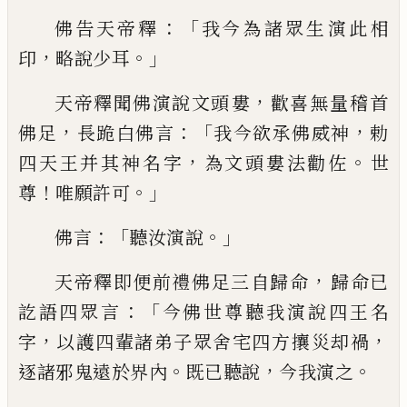
：「
佛告天帝釋
我
今為諸眾生演此相
，
。」
印
略說少耳
，
天帝釋聞
佛演說文頭
婁
歡喜無量稽首
，
：「
，
佛足
長跪白
佛言
我今欲承佛威神
勅
，
。
四天王并其神名
字
為文頭婁法勸佐
世
！
。」
尊
唯願許可
：「
。」
佛言
聽
汝演說
，
天帝釋即便前禮佛足三自歸命
歸
命
已
：「
訖語四眾言
今佛世尊聽我演說四王
名
，
，
字
以護四輩諸弟子眾舍宅四方
攘
災却
禍
。
，
。
逐諸邪鬼遠於界內
既已聽
說
今我演
之