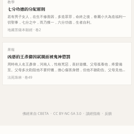
教學
七分功德的分配原則
若有男子女人，在生不修善因，多造眾罪，命終之後，眷屬小大為造福利一
切聖事，七分之中，而乃獲一，六分功德，生者自利。
地藏菩薩本願經
· 卷
2
果報
凶惡的王彥偉因弒親而被鬼神懲罰
周時有人名王彥偉，河南人，性格兇惡，喜好遊獵。父母孤養他，疼愛備
至。父母多次勸阻他不要狩獵，擔心傷害身體，但他不聽勸告。父母見他行
為不改，用杖打他五十下，身上傷…
法苑珠林
· 卷
49
佛經來自 CBETA
·
CC BY-NC-SA 3.0
·
讀經指南
·
反饋