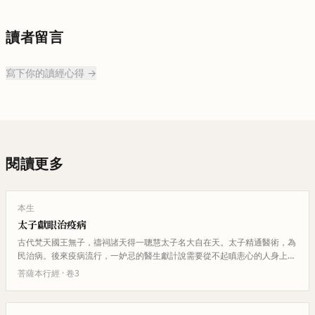
讀者留言
寫下你的讀經心得 →
閱讀更多
本生
太子獻眼治疫病
古代梵天國王無子，禱祠諸天得一聰慧太子名大自在天。太子精通醫術，為
民治病。後來疫病流行，一妒忌的醫生獻計說需要從不起瞋恚心的人身上取
血和眼睛才能治病。太子主動獻…
菩薩本行經
· 卷
3