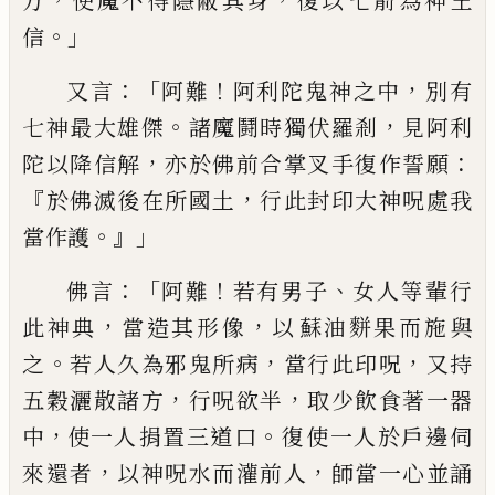
方
使魔不得隱蔽
其身
復以
七
箭為神王
。」
信
：「
！
，
又言
阿難
阿利陀
鬼神之中
別有
。
，
七神最大雄傑
諸魔鬪時獨
伏羅剎
見阿利
，
：
陀以降信解
亦於佛前合掌
叉手復作誓願
『
，
於佛滅後在所國土
行此封
印大神呪處我
。』」
當作護
：「
！
、
佛言
阿難
若有男子
女人等輩行
，
，
此神典
當造其形像
以
蘇
油
䴵
果而施與
。
，
，
之
若人久為邪鬼所病
當行此
印呪
又持
，
，
五穀灑散諸方
行呪欲半
取少飲
食著一器
，
。
中
使一人
捐
置三道口
復
使
一
人於戶邊
伺
，
，
來還者
以神呪水而灌前人
師
當一心並誦