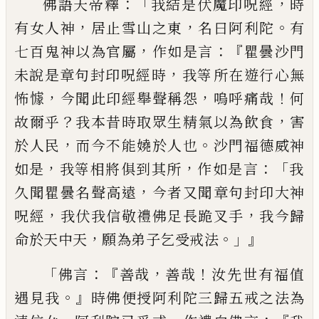
：「
，
佛語天帝釋
我結是伏魔印呪經
時
，
，
。
有女人
神
居止雪山之東
名曰阿利陀
有
，
：『
七百鬼神
以為官屬
作如是言
瞿曇沙門
，
未說是章句
封印呪經時
我等
所在
遊行心無
，
，
！
怖懅
今
聞此印經舉聲稱怨
嗚呼痛哉
何
？
，
故爾乎
我
本昔時取眾生精氣以為飲食
害
，
。
於人民
而
今不能嬈於人也
沙門福德威神
，
，
：「
如是
我等
相將俱到其所
作如是言
我
，
久
聞瞿曇名聲
高遠
今者又聞章句封印大神
，
，
呪經
我伏我
信敬禮佛足長跪叉手
我今歸
，
。」』
命於天中天
願為弟子乞受戒法
「
：『
，
！
佛言
善哉
善哉
汝先世
有福值
。』
遇見我
時佛便授阿利陀三歸五戒
之法為