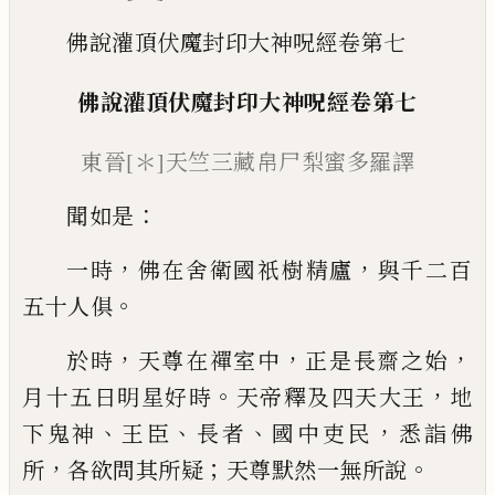
佛說灌頂伏魔封印大神呪經卷第七
佛說
灌頂伏魔封印大
神呪經卷
第七
東晉
[＊]
天竺三藏帛尸梨蜜多羅譯
：
聞如是
，
，
一時
佛在舍衛國祇樹精廬
與千二
百
。
五十人俱
，
，
，
於時
天尊在禪室中
正是長齋
之始
。
，
月十五日明星好時
天帝釋及四天大
王
地
、
、
、
，
下鬼神
王臣
長者
國中吏民
悉詣佛
，
；
。
所
各欲問其所疑
天尊默然一無所說