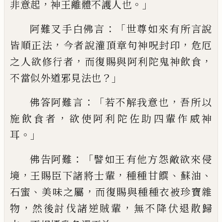
，
。」
非意起
神王離體
不護人也
：「
阿難叉手白佛言
世尊如來有所
言說
，
，
皆順正法
今者說灌頂章句神呪封印
危厄
，
，
之人欲修行者
而復賜與阿利陀鬼神
飲食
？」
不當似外道邪見法也
：「
，
佛答阿難言
若
不解我意也
吾所以
，
施飲食者
欲使阿利陀
佐助四輩作威神
。」
耳
：「
佛告阿難
譬如王
有
他方怨敵欲來侵
，
，
、
、
境
王
賜臣下諸將士輩
種種甘
饌
蘇
油
、
，
石蜜
美
味
之屬
而復賜與種種衣被珍寶雜
，
，
物
然後
討伐諸逆賊輩
無不降伏退散歸