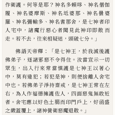
。
？
、
作衛護
何等是
耶
神
名多賴哆
神名僧伽
、
、
、
履
神名婆摩斯
神名坻婆那
神名曇婆
、
、
，
羅
神名彌輸多
神名
耆那舍
是七神
者
印
，
人宅中
諸魔行惡心
者聞見此神印即散
而
。
，
，
。」
走
若不去
往來相
疑
迷
頭破
七
分
：「
，
佛
語
天帝釋
是七神王
於我滅後護
，
。
佛弟子
逐諸邪惡不令得住
汝當宣示一切
，
眾生
出
入行來常
當
慎護是七神王以著心
，
；
，
中
莫有
違犯
若犯是神
則便捨離人舍宅
。
，
中也
若佛
弟子淨持齋戒
是七神王常在左
，
，
右
為人作
福德擁護
佐
人
四面惡鬼無敢近
。
，
者
舍宅
應
以
好色土
臈
而印門戶
上
好函盛
，
。」
之繖
蓋覆上
諸神營衛惡魔退散