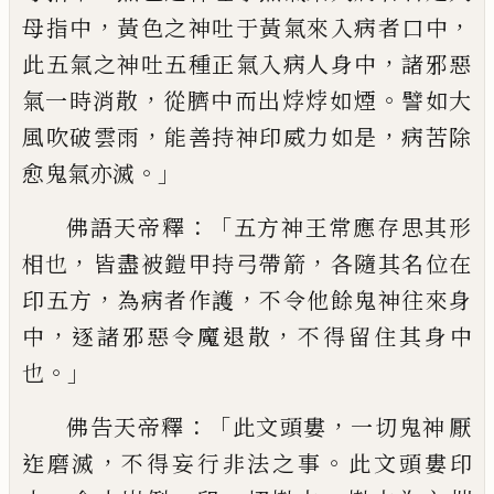
，
，
母指中
黃色之神吐于黃氣來入
病者口中
，
此五氣之神吐五種正氣入病人
身中
諸邪惡
，
。
氣一時消散
從臍中而出㶿
㶿如
煙
譬如大
，
，
風吹破雲雨
能善持神印威
力如是
病苦除
。」
愈鬼氣亦滅
：「
佛語天帝釋
五
方神王常應存思其形
，
，
相也
皆
盡被鎧甲持
弓帶箭
各隨其名位在
，
，
印五方
為病者作護
不令他餘鬼神往來身
，
，
中
逐諸邪惡令魔退
散
不得留住其身中
。」
也
：「
，
佛告天帝釋
此文頭婁
一切鬼神
厭
，
。
迮
磨
滅
不得妄行非法之事
此文頭婁印