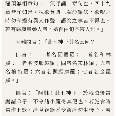
，
，
灌頂無相章句
一氣呼誦一章
句也
四十九
。
，
章皆亦如是
呪欲竟時三說沙
羅佉
欲呪之
，
。
時勿令邊有異人作聲
語笑之
事皆不得也
，
。」
若有惡魔憙嬈人者
遠
百
由
旬不害人也
：「
？」
阿難問言
此七神王其名云何
：「
；
佛言
一者名因臺羅
二者名和林
；
；
；
羅
三者名
波耶越羅
四者名宋林羅
五者
；
；
名檀
特
羅
六者名照頭摩羅
七者名金毘
。」
羅
：「
！
，
佛
言
阿難
此七神王
於我滅後當
，
。
護諸弟子
不令諸小
魔得其便也
若施食時
，
。
當作七聚
淨
草
銅
器悉令潔淨勿生慢心
若