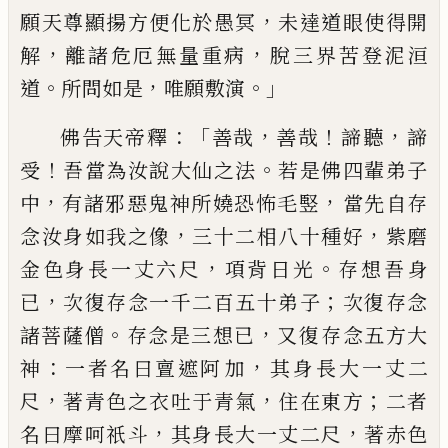
，
願天
尊顯揚方便化於愚冥
未達道眼使得開
，
，
解
離諸危厄無量重病
脫三界苦登泥洹
。
，
。」
道
所
問如是
唯願敷演
：「
，
！
，
佛告天帝釋
善哉
善哉
諦聽
諦
！
。
受
吾當為汝
說大仙之法
若是佛四輩弟子
，
，
中
有諸邪惡
鬼神所嬈恐怖毛竪
當
先自存
，
，
念汝身如我
之像
三十二相八十種好
紫磨
，
。
金色身長一
丈六尺
項背日光
存想吾身
，
；
已
次復存念一
千二百五十弟子
次復存念
。
，
諸菩薩僧
存念
是三想已
又復
存
念五方大
：
，
神
一者名曰
亶遮阿
加
其身長大一丈二
，
，
；
尺
著青色之衣
吐于青氣
住在東方
二者
，
，
名曰摩呵祇斗
其
身長大一丈二尺
著赤色