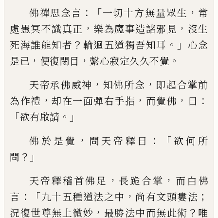
：「
，
佛禪思
念言
一切十方無量眾生
常
，
，
處愚冥不識真
正
樂為魔事造諸邪見
沒生
？
。」
死海誰能知者
輪迴五道獨吾知耳
心念
，
，
。
是已
便復閉目
繫
心寂定久久不覺
，
，
天帝承佛威神
知佛所念
即起合掌前
，
，
，
：
為作禮
却在一面彈右手指
而
覺佛
曰
「
。」
欲有啟請
，
：「
佛於是覺
問天帝釋曰
欲
何所
？」
問
，
，
天帝釋稽首佛足
長跪合掌
而白佛
：「
，
；
言
九十五種道法之中
尚有文頭婁法
，
？
況復
世尊無上微妙
最勝法中而無此術
唯