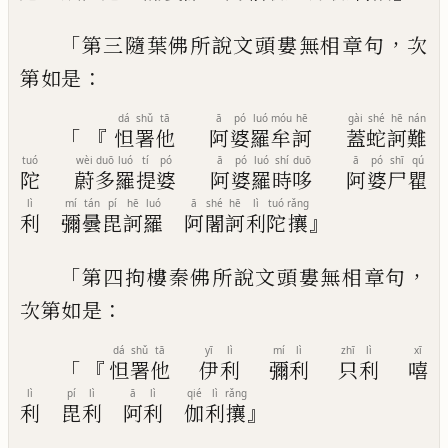
「
，
第三隨葉佛所說文頭婁無相章句
次
：
第如
是
dá
shǔ
tā
ā
pó
luó
móu
hē
gài
shé
hē
nán
「『
怛
署
他
阿
婆
羅
牟
訶
蓋
蛇
訶
難
tuó
wèi
duō
luó
tí
pó
ā
pó
luó
shí
duō
ā
pó
shī
qú
陀
蔚
多
羅
提
婆
阿
婆
羅
時
哆
阿
婆
尸
瞿
lì
mí
tán
pí
hē
luó
ā
shé
hē
lì
tuó
rǎng
』
利
彌
曇
毘
訶
羅
阿
闍
訶
利
陀
攘
「
，
第四拘
樓
秦佛所說文頭婁無相章句
：
次第
如是
dá
shǔ
tā
yī
lì
mí
lì
zhī
lì
xī
「『
怛
署
他
伊
利
彌
利
只
利
嘻
lì
pí
lì
ā
lì
qié
lì
rǎng
』
利
毘
利
阿
利
伽
利
攘