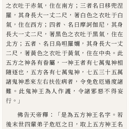
，
；
之衣吐于赤氣
住
在南方
三者名曰移兜涅
，
，
羅
其身長大一丈
二尺
著白色之衣吐于白
，
；
、
，
氣
住在西方
四者
名曰摩訶伽尼
其身
，
，
長大一丈二尺
著黑色
之衣吐于黑氣
住在
；
、
，
北方
五者
名曰烏呾羅
嬭
其身長大一丈
，
，
。
二尺
著黃色之衣吐于黃
氣
住在中央
此
，
五方之神各有眷屬
一神王
者有七萬鬼神相
，
，
隨逐也
五方各有七萬鬼
神
七五三十五萬
，
諸鬼
神
悉來左右扶佐病
者
令免危厄過度
諸
。
，
難
此鬼神王為人作
護
令諸邪惡不得妄
。」
行
：「
。
佛告天帝釋
是為五方神王名字
若
，
後末世
四輩弟子危厄之日
取上五方神王名