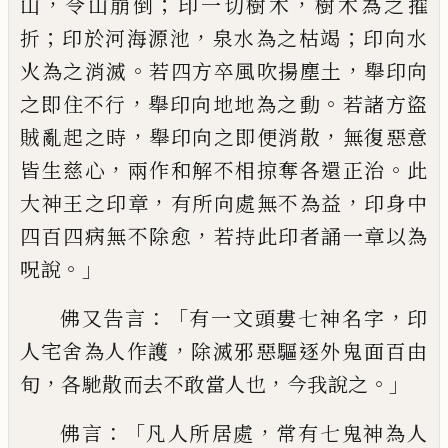
，
；
，
山
令山
崩倒
印一切樹木
樹木為之摧
；
，
；
折
印於河海
源池
泉水為之枯竭
印向水
。
，
火
為之消滅
若
四方卒風吹揚塵土
舉印向
，
。
之即住不行
舉
印向地地為之
動
若諸方盜
，
，
賊亂起之時
舉
印向之即便消散
無復惡意
，
。
皆生慈心
兩作
和解不相掠奪各還正治
此
，
，
大神王之印章
有所向處無不為益
印身中
，
四百四病無不
除愈
若持此印者誦一章以為
。」
呪說
：「
，
佛又告言
有一文頭婁七神名字
印
，
人宅舍
為人作護
除滅邪惡驅逐外鬼
面
百由
，
，
。」
旬
各
馳散而去不敢當人也
今我說之
：「
，
佛言
凡人
所
居
處
常有七鬼神為人