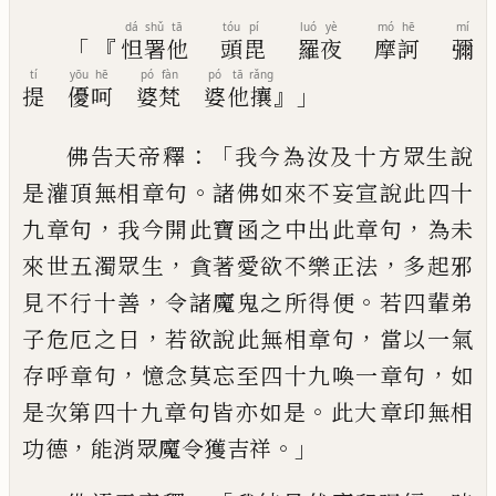
dá
shǔ
tā
tóu
pí
luó
yè
mó
hē
mí
「『
怛
署
他
頭
毘
羅
夜
摩
訶
彌
tí
yōu
hē
pó
fàn
pó
tā
rǎng
』」
提
優
呵
婆
梵
婆
他
攘
：「
佛告天帝釋
我今為汝及十方眾生說
。
是灌
頂無相章句
諸佛如來不妄宣說此四十
，
，
九
章句
我今開此寶函之中出此章句
為未
，
，
來
世五濁眾生
貪著愛欲不樂正法
多起邪
，
。
見
不行十善
令諸魔鬼之所得便
若四輩弟
，
，
子
危厄之日
若欲說此無相章句
當以一氣
，
，
存
呼章句
憶念莫忘至四十九喚一章句
如
。
是
次第四十九章句皆亦如是
此大
章
印無相
，
。」
功德
能消眾魔令獲吉祥