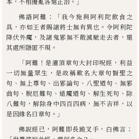
，
。」
本
不相擾
亂各還正治
：「
佛語阿難
我今施與阿利陀飲
食之
，
。
具
亦如王者賜諸將士無有異也
令阿
利陀
，
，
降伏外魔
及諸
鬼邪
無不散滅馳走去
者
還
。
其處所隱匿不現
「
！
，
阿難
是灌頂章句大
封印呪經
利益
，
一切無量眾生
是故稱歎名
大章句賢聖之
、
、
、
、
句
無上尊句
出邪論句
八聖
道句
無邪
、
、
、
、
曲句
脫厄難句
遠魔道句
解
生死
句
除
，
，
，
八難句
解除身中四百四病
無不吉祥
以
。」
是因緣名曰章句
，
，
：
佛說經已
阿難
即
長跪
叉手
白佛言