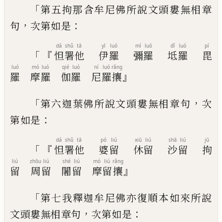
「
第五拘那
含
牟尼佛所說文頭婁無相章
，
：
句
次第如是
dá
shǔ
tā
yī
luó
mí
luó
dǐ
luó
pí
「『
怛
署
他
伊
羅
彌
羅
坻
羅
毘
luó
mó
luó
qié
luó
ní
luó
rǎng
』
羅
摩
羅
伽
羅
尼
羅
攘
「
，
第六迦葉佛所說文頭婁無相章句
次
：
第如
是
dá
shǔ
tā
pó
liú
xiū
liú
shā
liú
jū
「『
怛
署
他
婆
留
休
留
沙
留
拘
liú
zhōu
liú
shé
liú
mó
liú
rǎng
』
留
周
留
闍
留
摩
留
攘
「
第七我釋迦牟尼佛亦復順本如來所說
，
：
文
頭婁無相章句
次第如是