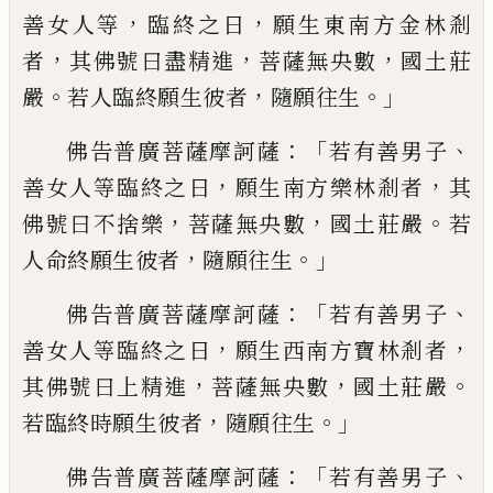
，
，
善女人
等
臨終之日
願生東南方金林剎
，
，
，
者
其佛號
曰盡精進
菩薩無央數
國土莊
。
，
。」
嚴
若人臨
終
願生彼者
隨願往生
：「
、
佛告普廣菩薩摩訶薩
若有善男子
，
，
善女人
等臨終之日
願生南方樂林剎者
其
，
，
。
佛號曰
不捨樂
菩薩無央數
國土莊嚴
若
，
。」
人命終願
生彼者
隨願往生
：「
、
佛告普廣菩薩摩訶薩
若有善男子
，
，
善女人
等臨終之日
願生西南方寶林剎者
，
，
。
其佛號
曰上精進
菩薩無央數
國土莊嚴
，
。」
若
臨終時
願生彼者
隨願往生
：「
、
佛告普廣菩薩摩訶薩
若有善男子