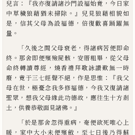
：『
，
兒言
我亦復請諸沙
門設福始竟
今日家
。』
中草穢狼藉猶未掃除
兒見狼藉相貌如
，
，
是
信其父母為設福德
倍
復歡喜踊躍無
。
量
「
，
久後之間父母衰老
得諸
病苦便即命
。
，
，
終
那舍即便殯
殮
屍骸
安厝粗
畢
從父母
，
命終轉讀尊經
燒香禮拜歌詠讚
歎無一時
，
，
：
『
廢
竟于三七經聲不絕
作是思惟
我父
，
，
母在世
極憂念我多修福德
今我又復
請諸
，
，
聖眾
想我父母緣此功德故
應往生十
方剎
，
。』
土
供養恭敬面見諸佛
「
，
於是那舍忽得重病
奄便欲死唯心上
，
，
暖
家
中大小未便殯斂
至七日後乃得蘇