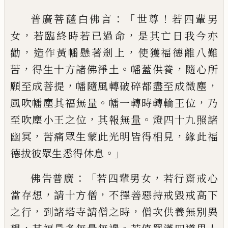
：「
！
普廣菩
薩白佛言
世尊
若四輩男
，
，
女
若臨終時若已
過命
是其亡日我今亦
，
，
勸
造作黃幡懸著剎
上
使獲福德離八難
，
。
，
苦
得生十方諸
佛
淨
土
幡蓋供養
隨心所
，
，
願至成菩提
幡隨風轉
破碎都盡至成微塵
。
，
風吹幡塵其福無量
幡
一轉時轉輪王位
乃
，
。
至吹塵小王之位
其報
無量
燈
四十
九
照諸
，
，
幽冥
苦痛眾生蒙此
光明皆得相見
緣此福
。」
德拔彼眾
生
悉得休
息
：「
，
佛告普廣
若四輩男女
若行齋戒心
，
，
當存想
請十方僧
不擇善惡持戒毀戒高下
，
，
之行
到
諸塔寺請僧之時
僧次
供養無別異