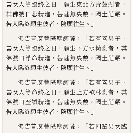
，
，
善女人
等臨終之日
願生東北方青
蓮
剎者
，
，
。
其佛
號曰悲精進
菩薩無央數
國土莊嚴
，
。」
若人臨
終願生彼者
隨願往生
：「
、
佛告普廣菩薩摩訶薩
若有善男子
，
，
善女人
等臨終之日
願生下方水精剎者
其
，
，
。
佛號曰
淨命精進
菩薩無央數
國土莊嚴
，
。」
若人臨終
願生彼者
隨願往生
：「
、
佛告普廣菩薩摩訶薩
若有善男子
，
，
善女人
等
命
終之日
願生上方欲林剎者
其
，
，
。
佛號曰
至誠精進
菩薩無央數
國土莊嚴
，
。」
若人臨終
願生彼者
隨願往生
：「
佛告普廣菩薩摩訶薩
若四
輩
男女臨