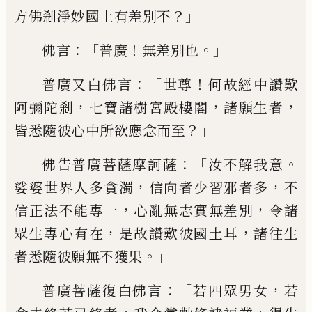
？」
方佛剎淨妙國土有
差別不
：「
！
。」
佛言
普廣
無差別也
：
「
！
普廣又白佛言
世尊
何故經中讚歎
，
，
，
阿彌陀剎
七寶諸樹宮
殿樓閣
諸願生者
？」
皆悉隨彼心中所
欲
應
念而至
：「
。
佛
告
普廣
菩薩摩訶薩
汝不解我意
，
，
娑婆
世界人多貪濁
信向者少習邪者多
不
，
，
信正
法不能專一
心亂無志實無差別
令諸
，
，
眾生
專心有在
是故讚歎彼國土耳
諸往生
。」
者悉
隨彼願無不獲果
：「
，
普廣菩薩復白佛言
若四眾男女
若