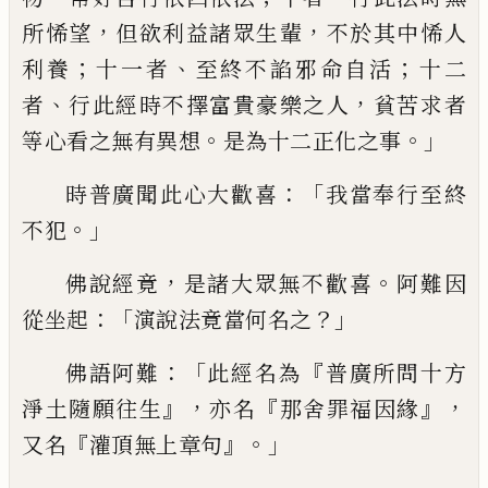
，
，
所悕望
但欲利益諸眾生輩
不於其中悕人
；
、
；
利養
十一者
至終不諂邪命
自活
十二
、
，
者
行此
經
時不擇富貴豪樂之人
貧苦求者
。
。」
等心看之無有異想
是為十二正
化之事
：「
時普廣聞此心大歡喜
我當奉行至
終
。」
不犯
，
。
佛說經竟
是諸大眾無不歡喜
阿難因
：「
？」
從坐
起
演說法竟當何名之
：「
『
佛語阿難
此經名為
普廣所問十方
』，
『
』，
淨土隨願往生
亦名
那舍罪
福因緣
『
』。」
又名
灌頂無上章句