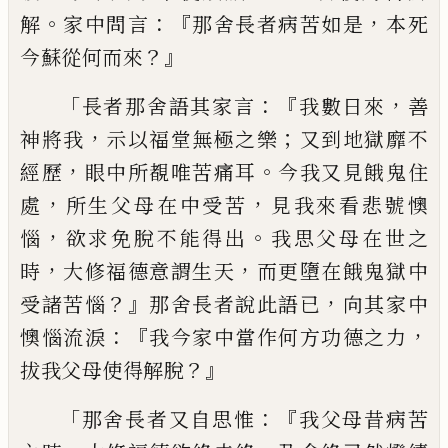
。
：『
，
解
家中
問言
那舍長者病苦如是
本死
？』
今蘇從何而
來
「
：『
，
長者那舍語其家言
我數日
來
善
，
；
神將
我
示以福堂無極之樂
又到地獄靡不
，
。
經歷
眼中所覩唯苦痛耳
今我又見餓鬼住
，
，
處
所
生父母在中受苦
見我來看悲號懊
，
。
惱
欲求
免脫不能得出
我思父母在世之
，
，
時
大修福
德意謂生天
而
更墮在
餓鬼獄中
？』
，
受諸苦惱
那舍長者說此語已
向其家中
：『
，
懊惱流淚
我
今家中當作何方功德之力
？』
拔我父母使得
解脫
「
：『
那舍長者又自思惟
我父母昔病苦