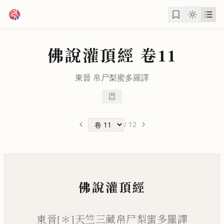
跳到主要內容
佛說灌頂經
卷11
東晉
帛尸梨蜜多羅
譯
/
12
佛說灌頂經
東晉[＊]天竺三藏帛尸梨蜜多羅譯