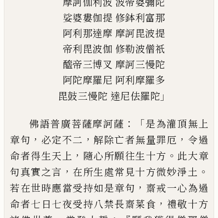
摩訶伽利波
波
帝
婆彌
陀
娑婆婁伽提
修鉢利富那
阿利那達摩
摩訶毘波提
帝利毘波伽
修勒波僧祇
醯帝三博叉
摩訶三
慢
陀
阿陀摩羅尼
阿利摩羅多
」
毘鼓三
慢
陀
達尼佉羅陀
：「
佛語普廣菩薩摩訶
薩
是為灌頂無上
，
，
，
章句
必
定不二
解除
亡
者無量罪厄
令過
，
。
命者
得生天上
隨心所願往生十方
此大章
，
。
句真
實之言
在所生處常見十方微妙淨土
，
若在
世時應當受持如是章句
齋戒一心為過
，
命
者七日七夜受
持
八禁長齋菜食
禮敬十
方