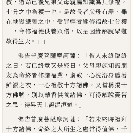
，
，
教
過命已
後兄弟父母親屬知識為其修福
。
，
七分之中
為獲一也
是故長者父母有罪
雖
，
在地獄餓
鬼之中
受罪輕者緣修福故七分獲
，
，
一
今修
福德供養眾僧
以是因緣解脫眾難
。』」
故得生
天
：「
佛告普廣菩薩摩訶
薩
若人未終臨終
，
，
之日
若已終竟又是終日
父母親族知識朋
，
友為
命終者修諸福
業
齋戒一心洗浴身體著
，
，
鮮
潔之衣
一心
禮敬
十方諸佛
又當稱揚十
，
，
方
佛
號
別以華香供養諸佛
可得解脫憂苦
，
。」
之
患
得昇天上
證
泥洹道
：「
佛告普廣菩薩摩訶
薩
若未終時禮拜
，
，
十方
諸佛
命終之人所生之處常得值佛
千