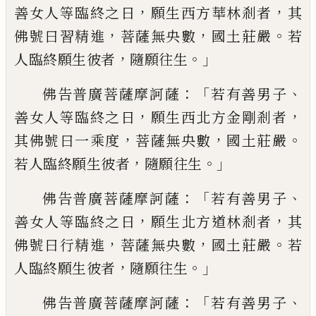
，
，
善女人
等臨終之日
願生西方華林剎者
其
，
，
。
佛號曰
習精進
菩薩無央數
國土莊嚴
若
，
。」
人臨終願
生彼者
隨願往生
：「
、
佛告普廣菩薩摩訶薩
若有善男子
，
，
善女人
等臨終之日
願生西北方金剛剎者
，
，
。
其佛號
曰一乘度
菩薩無央數
國土莊嚴
，
。」
若人臨終
願生彼者
隨願往生
：「
、
佛告普廣菩薩摩訶薩
若有善男子
，
，
善女人
等臨終之日
願生北方道林剎者
其
，
，
。
佛號曰
行精進
菩薩無央數
國土莊嚴
若
，
。」
人臨終願
生彼者
隨願往生
：「
、
佛告普廣菩薩摩訶薩
若有善男子