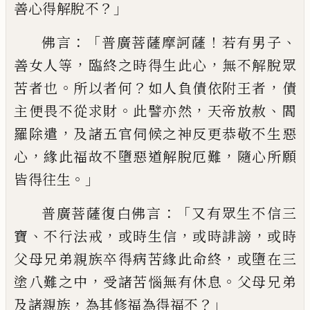
？」
善心得
解脫不
：「
！
、
佛言
普廣
菩薩摩訶薩
若有
男
子
，
，
善女人等
臨終之時得生此心
無不解脫眾
。
？
，
苦者也
所以者何
如人負債依附王者
債
。
，
、
主
便
畏不從求財
此譬亦然
天帝放赦
閻
，
羅除
遣
及諸五官伺候之神反更恭敬不生惡
，
，
心
緣此福故不墮惡道解脫厄難
隨心所願
。」
皆
得往生
：「
普廣菩薩復白佛言
又有眾生不信三
、
，
，
，
寶
不
行法戒
或時生信
或時誹謗
或
時
，
父母兄
弟親族卒得病苦緣此命終
或墮在三
，
。
塗八
難之中
受諸苦惱無有休息
父母兄弟
，
？」
及諸
親族
為其修福為得福不