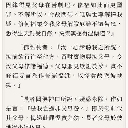
。
因緣得見父母在
苦劇
地
修福如此而更墮
。
，
。
罪
不解所以
今故
問佛
唯願世尊
解釋我
，
，
疑
修何福業令我父
母解脫厄難不遭
苦患
，
？』
悉得生天封受自
然
快樂無極得涅槃道
「
：『
。
佛語長者
汝一心諦聽我之所說
，
，
汝前欲行
往至他方
留財寶物與汝父母
令
。
，
汝父母修
諸福德
父母邪見欺誑於汝
實不
，
修福妄言
為作修諸福緣
以慳貪故墮彼地
。』
獄
「
，
，
長者聞
佛神口所說
疑惑永除
作如
：『
。』
是言
是我之過
非父母咎
即於佛前代
，
，
其父母
悔過此罪慳
貪之殃
長者父母於彼
。
地獄
小
得休息