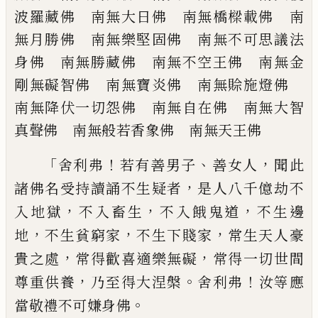
波羅藏佛 南無大日佛 南無橋樑載
佛 南
無月勝佛 南無樂堅固佛 南無不
可思議法
身佛 南無勝藏佛 南無不空王
佛 南無金
剛無礙智佛 南無寶炎佛 南
無賒施燈佛
南無降伏一切怨佛 南無自
在佛 南無大智
真聲佛 南無般若香象佛
南無天王佛
「
！
、
，
舍利弗
若有善男子
善女人
聞此
，
諸佛名受
持讀誦不生疑者
是人八千億劫不
，
，
，
入地獄
不入畜生
不入餓鬼道
不生邊
，
，
，
地
不生貧窮
家
不生下賤家
常生天人豪
，
，
貴之處
常得歡
喜適樂無礙
常得一切世間
，
。
！
尊重供養
乃至
得大涅槃
舍利弗
汝等應
。
當敬禮不可嫌身
佛