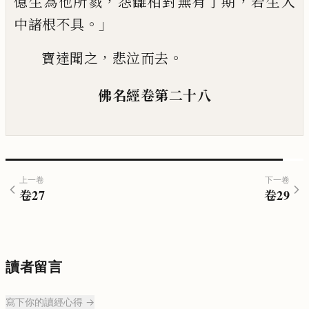
，
，
億生為他所戮
怨讎相對無有了期
若生
人
。」
中諸根不具
，
。
寶達聞之
悲泣而去
佛名經
卷第二十八
上一卷
下一卷
卷
27
卷
29
讀者留言
寫下你的讀經心得 →