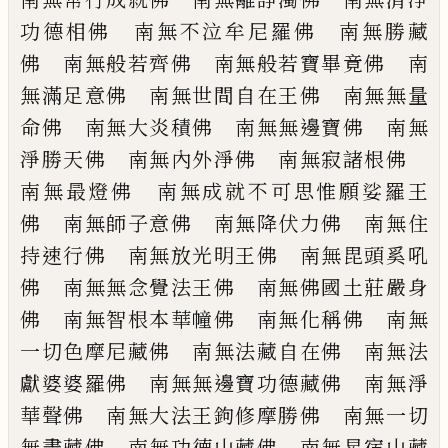
功德相佛 南無不泣牟尼羅
佛 南無勝藏
佛 南無般若齊佛 南無般
若寶畢竟佛 南
無滿足意佛 南無世間自
在王佛 南無無量
命佛 南無大炎積佛
南無無邊寶佛 南無
淨勝天佛 南無內外
淨佛 南無寂諸根佛
南無最燈佛 南無
成就不可思惟願娑羅王
佛 南無師子意佛
南無降伏力佛 南無住
持速行佛 南無放
光明王佛 南無毘頭奚吼
佛 南無無念覺
法王佛 南無佛國土莊嚴身
佛 南無智根
本華幢佛 南無化稱佛 南無
一切色摩尼
藏佛 南無法藏自在佛 南無法
獻婆婆羅
佛 南無無邊寶功德藏佛 南無淨
華聲佛
南無大法王鉤修摩勝佛 南無一切
無盡藏
佛 南無功德山藏佛 南無星宿山藏