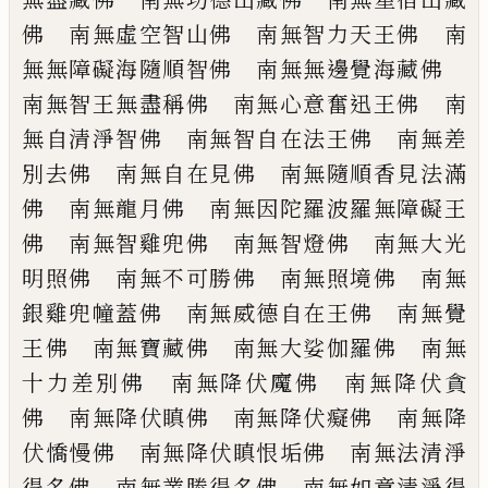
佛
南無虛空智山佛 南無智力天王佛 南
無
無障礙海隨順智佛 南無無邊覺海藏佛
南無智王無盡稱佛 南無心意奮迅王佛
南
無自清淨智佛 南無智自在法王佛 南
無差
別去佛 南無自在見佛 南無隨順香
見法滿
佛 南無龍月佛 南無因陀羅波羅
無障礙王
佛 南無智雞兜佛 南無智燈佛
南無大光
明照佛 南無不可勝佛 南無照
境佛 南無
銀雞兜幢蓋佛 南無威德自在
王佛 南無覺
王佛 南無寶藏佛 南無大
娑伽羅佛 南無
十力差別佛 南無降伏魔
佛 南無降伏貪
佛 南無降伏瞋佛 南無
降伏癡佛 南無降
伏憍慢佛 南無降伏瞋
恨垢佛 南無法清淨
得名佛 南無業勝得
名佛 南無如意清淨得