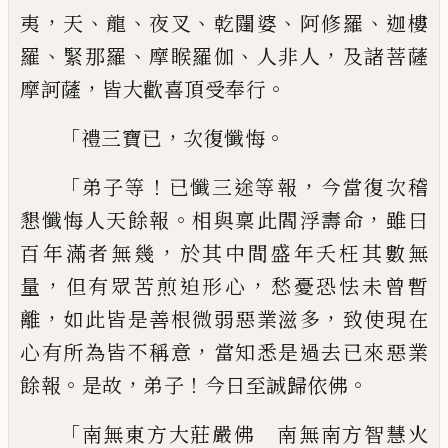
，
、
、
、
、
、
夷
天
龍
夜叉
乾闥婆
阿
修羅
迦樓
、
、
、
，
羅
緊那羅
摩睺羅伽
人非人
及諸
菩薩
，
。
摩訶薩
皆大歡喜頂受奉行
「
，
。
禮三寶已
次復懺悔
「
！
，
弟子等
已懺三途等報
今當復次稽
。
，
懇懺悔
人天餘報
相與稟此閻浮壽命
雖曰
，
百年滿
者無幾
於其中間盛年夭枉其數無
，
，
量
但有
眾苦煎迫形心
愁憂恐怯未曾暫
，
，
離
如此皆
是善根微弱惡業滋多
致使現在
，
心有所為
皆不稱意
當知悉是過去已來惡業
。
，
！
。
餘報
是
故
弟子
今日至誠歸依佛
「
南無東方大莊嚴佛 南無南方智慧火