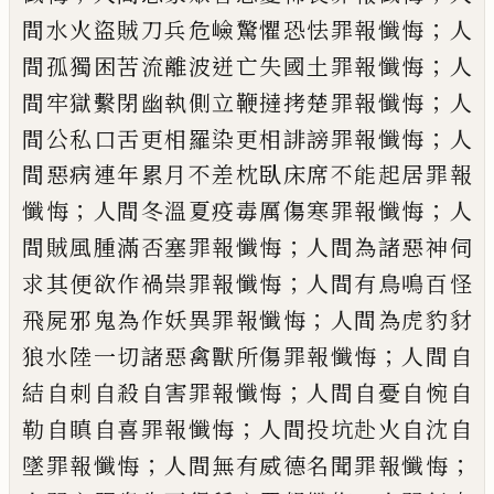
；
間水火盜賊刀兵危嶮驚懼恐怯罪報懺
悔
人
；
間孤獨困苦流離波迸亡失國土罪報
懺悔
人
；
間牢獄繫閉幽執側立鞭撻拷楚罪
報懺悔
人
；
間公私口舌更相羅染更相誹謗
罪報懺悔
人
間惡病連年累月不差枕臥床
席不能起居罪報
；
；
懺悔
人間冬溫夏疫毒厲
傷寒罪報懺悔
人
；
間賊風腫滿否塞罪報懺
悔
人間為諸惡神伺
；
求其便欲作禍祟罪報
懺悔
人間有鳥鳴百怪
；
飛屍邪鬼為作妖異
罪報懺悔
人間為虎豹豺
；
狼水陸一切諸惡
禽獸所傷罪報懺悔
人間自
；
結自刺自殺自
害罪報懺悔
人間自憂自惋自
；
勒自瞋自喜
罪報懺悔
人間投坑赴火自沈自
；
；
墜罪報懺
悔
人間無有威德名聞罪報懺悔