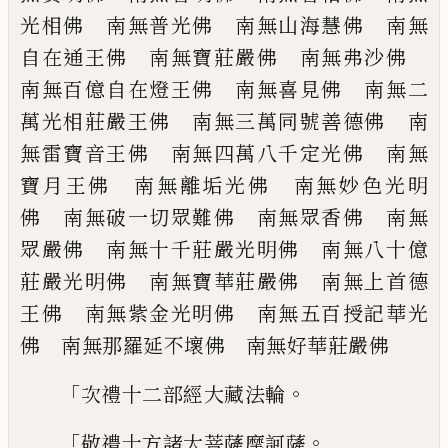
光相佛 南無普光佛 南無山海
慧佛 南無
自在通王佛 南無寶莊嚴佛
南無弗沙佛
南無百億自在燈王佛 南無
喜見佛 南無二
萬光相莊嚴王佛 南無三
萬同號善德佛 南
無雷寶音王佛 南無四
萬八千定光佛 南無
寶月王佛 南無離垢
光佛 南無妙色光明
佛 南無破一切眾難
佛 南無眾香佛 南無
眾嚴佛 南無十千
莊嚴光明佛 南無八十億
莊嚴光明佛 南
無寶華莊嚴佛 南無上首德
王佛 南無紫
金光明佛 南無五百授記華光
佛 南無那
羅延不壞佛 南無好華莊嚴佛
「
。
次禮十二部經大藏法輪
「
。
敬禮十方諸大菩薩摩訶薩