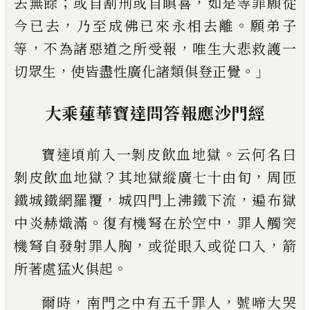
；
，
去無餘
或自割刑或自瞋喜
如是等罪願從
，
。
今已去
乃至成佛已來永相去離
願弟子
，
，
等
不為諸
惡道之所受報
唯生大悲救護一
，
。」
切眾生
使
皆盡性廣化諸類俱登正覺
大乘蓮華寶達問答報應沙門經
。
寶達頃前入一剝皮飲血地獄
云何名曰
？
，
剝
皮飲血地獄
其地獄縱廣七十由旬
周匝
，
，
鐵
城鐵網羅覆
城四門上沸鐵下流
遍布獄
。
，
中
炎赫熾滿
復有機弩在於空中
罪人觸突
，
，
機
弩自發射罪人胸
或從眼入或從口入
箭
。
所
著處猛火俱起
，
，
爾時
南門之中有五千罪人
號啼大哭