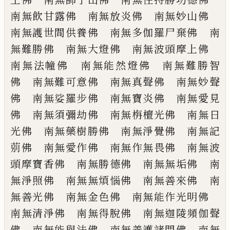
南無飲甘露佛 南無放炎
佛 南無妙山佛
南無護世間供養佛 南
無多伽羅尸棄佛 南
無難勝佛 南無大燈
佛 南無波頭摩上佛
南無法幢佛 南無
能然燈佛 南無難勝智
佛 南無難可意佛
南無真聲佛 南無妙聲
佛 南無娑羅步佛
南無寶炎佛 南無愛見
佛 南無須彌劫佛
南無栴檀光佛 南無日
光佛 南無藥樹勝
佛 南無淨覺佛 南無記
莂佛 南無愛作
佛 南無作無畏佛 南無波
頭摩寶香佛
南無勝德佛 南無無垢佛 南
無淨照佛
南無無煩惱佛 南無善來佛 南
無善光佛
南無金色佛 南無能作光明佛
南無清淨
佛 南無得脫佛 南無迦陵頻伽聲
佛 南無
能與法佛 南無善護諸門佛 南無