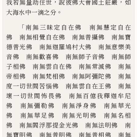
，
，
我若無量
劫住世
說彼佛大會國土莊嚴
如
。
大海水中
一滴之分
「
南無三昧定自在佛 南無慧定自在
佛 南
無相覺自在佛 南無普攝佛 南無寶
德普
光佛 南無迦羅鳩村大佛 南無意樂美
音
佛 南無歡喜佛 南無師子音佛 南無師
子相佛 南無雲自在佛 南無常滅佛 南
無
帝相佛 南無梵相佛 南無阿彌陀佛
南無
度一切世間苦惱佛 南無雲自在王佛
南無
壞一切世間怖畏佛 南無百億我釋迦
牟尼
佛 南無彌勒佛 南無淨身佛 南無
華光
佛 南無華足佛 南無光明佛 南無
名相
佛 南無閻浮那提金光佛 南無法明
佛 南
無寶明佛 南無普明佛 南無普相
佛 南無