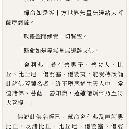
「
歸命如是等十方世界無量無邊諸大菩
。
薩摩
訶薩
「
。
敬禮聲聞緣覺一切賢聖
「
。
歸命如是等無量無邊辟支佛
「
！
、
、
舍利弗
若有善男子
善女人
比
、
、
、
，
丘
比丘尼
優
婆塞
優婆夷
能受持讀誦
，
，
此諸佛菩薩名者
終不墮惡道生天人中
常
、
、
，
值諸佛
菩薩
善知
識
遠離諸煩惱乃至得
。」
大菩提
，
佛說此佛名
經已
慧命舍利弗及摩訶男
，
、
、
、
比丘
及諸比丘
比丘尼
優婆塞
優婆