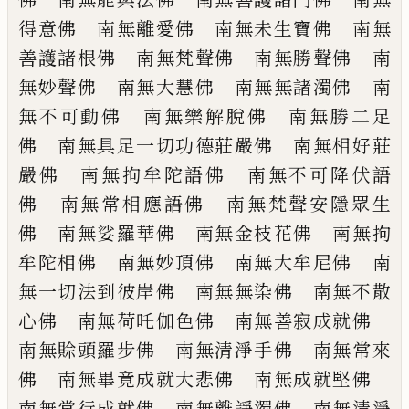
得意佛
南無離愛佛 南無未生寶佛 南無
善護諸
根佛 南無梵聲佛 南無勝聲佛 南
無妙
聲佛 南無大慧佛 南無無諸濁佛 南
無
不可動佛 南無樂解脫佛 南無勝二足
佛
南無具足一切功德莊嚴佛 南無相好莊
嚴
佛 南無拘牟陀語佛 南無不可降伏語
佛
南無常相應語佛 南無梵聲安隱眾生
佛
南無娑羅華佛 南無金枝花佛 南無拘
牟
陀相佛 南無妙頂佛 南無大牟尼佛 南
無一切法到彼岸佛 南無無染佛 南無不
散
心佛 南無荷吒伽色佛 南無善寂成就
佛
南無賒頭羅步佛 南無清淨手佛
南無常來
佛 南無畢竟成就大悲佛 南無
成就堅佛
南無常行成就佛 南無離諍濁
佛 南無清淨