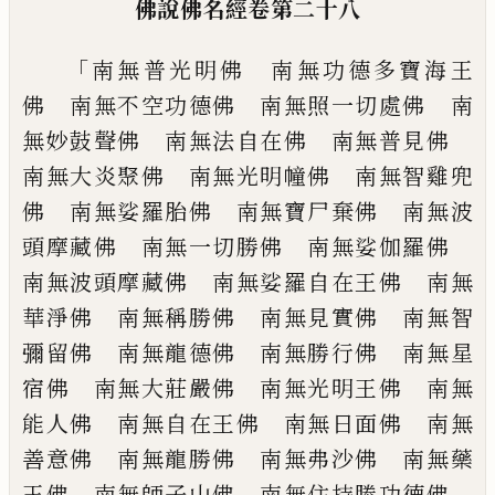
佛說佛名經
卷第二十八
「
南無普光明佛 南無功德多寶海王
佛 南
無不空功德佛 南無照一切處佛 南
無妙
鼓聲佛 南無法自在佛 南無普見佛
南
無大炎聚佛 南無光明幢佛 南無智雞兜
佛 南無娑羅胎佛 南無寶尸棄佛 南無
波
頭摩藏佛 南無一切勝佛 南無娑伽羅
佛
南無波頭摩藏佛 南無娑羅自在王佛
南無
華淨佛 南無稱勝佛 南無見實佛
南無智
彌留佛 南無龍德佛 南無勝行佛
南無星
宿佛 南無大莊嚴佛 南無光明王
佛 南無
能人佛 南無自在王佛 南無日
面佛 南無
善意佛 南無龍勝佛 南無弗
沙佛 南無藥
王佛 南無師子山佛 南無
住持勝功德佛