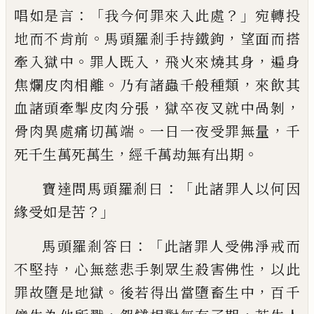
：「
？」
唱如是言
我今何罪來入此處
宛
轉投
。
，
地而不肯前
馬頭羅剎手持鐵鉤
望面
而搭
。
，
，
牽入獄中
罪人既入
飛火來燒其身
遍
身
。
，
焦爛皮肉相離
乃有諸蟲千般種類
來飲
其
，
，
血諸頭牽掣皮肉分張
獄卒夜叉就中咼
剝
。
，
骨肉異處痛切萬端
一日一夜受罪無量
千
，
。
死千生萬死萬生
經千萬劫無有出期
：「
寶達問馬頭羅剎曰
此諸罪人以何因
？」
緣受
如是苦
：「
馬頭羅剎答曰
此諸罪人受佛淨戒
而
，
，
不堅持
心無慈悲手剝眾生殺害佛性
以
此
。
，
罪故墮是地獄
後若得出當墮畜生中
百
千