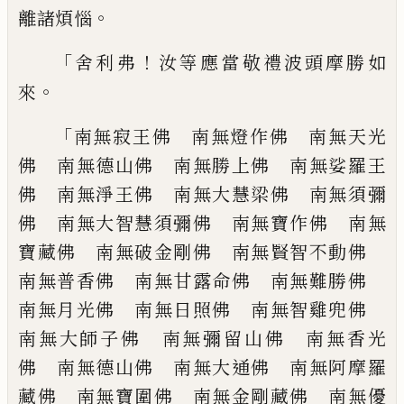
。
離
諸煩惱
「
！
舍利弗
汝等應當敬禮波頭摩勝如
。
來
「
南無寂王佛 南無燈作佛 南無天光
佛
南無德山佛 南無勝上佛 南無娑羅王
佛
南無淨王佛 南無大慧梁佛 南無須彌
佛
南無大智慧須彌佛 南無寶作佛 南無
寶
藏佛 南無破金剛佛 南無賢智不動佛
南無普香佛 南無甘露命佛 南無難勝佛
南無月光佛 南無日照佛 南無智雞兜佛
南無大師子佛 南無彌留山佛 南無香光
佛 南無德山佛 南無大通佛 南無阿摩
羅
藏佛 南無寶圍佛 南無金剛藏佛 南
無優