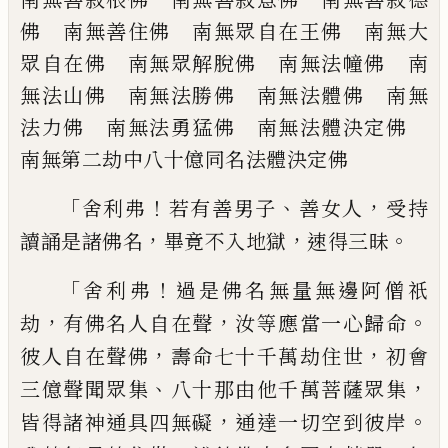
佛 南無善住佛 南無眾自在
王佛 南無大
眾自在佛 南無眾解脫佛
南無法幢佛 南
無法山佛 南無法勝佛
南無法體佛 南無
法力佛 南無法勇猛佛
南無法體決定佛
南無第二劫中八十億同
名法體決定佛
「
！
、
，
舍利弗
若有善男子
善女人
受持
，
，
。
讀誦是諸
佛名
畢竟不入地獄
速得三昧
「
！
舍利弗
過是佛名無量無邊阿僧祇
，
，
。
劫
有佛
名人自在聲
汝等應當一心歸命
，
，
彼人自在
聲佛
壽命七十千萬劫住世
初會
、
，
三億聲聞
眾集
八十那由他千萬菩薩眾集
，
。
皆得諸神
通具四無礙
通達一切空到彼岸