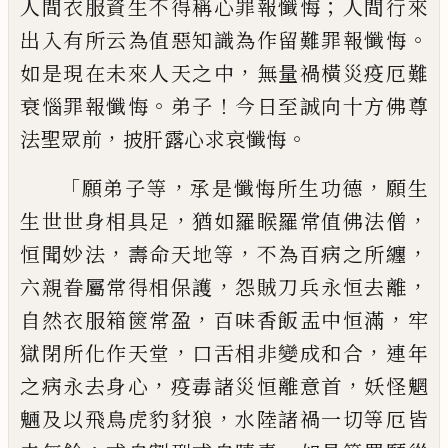
；
人間衣
服資生不得稱心罪報懺悔
人間行來
。
出入
有所云為值惡知識為作留難罪報懺悔
，
如
是現在未來人天之中
無量禍橫災疫厄難
。
！
衰惱罪報懺悔
弟子
今日至誠向十方佛尊
，
。
法聖眾前
披肝露心求哀懺悔
「
，
，
願弟子等
承是懺悔所生功德
願生
，
，
生世世
身相具足
猶如羅睺羅常值佛法僧
，
，
，
恒聞妙
法
壽命天地等
不為百病之所纏
，
，
六親眷屬
常得相保護
怨賊刀兵永恒去離
，
，
自然衣服
箱篋常盈
百味香飯盂中恒滿
牢
，
，
獄閉所化
作天堂
口舌相非變成和合
連年
，
，
之病永去
身心
疫毒諸災恒離意首
妖怪魍
，
魎及以飛
鳥虎豹豺狼
水陸諸禍一切等厄皆