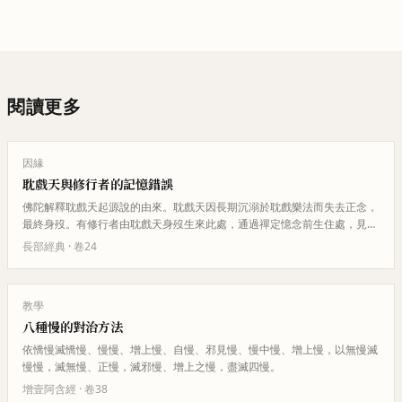
閱讀更多
因緣
耽戲天與修行者的記憶錯誤
佛陀解釋耽戲天起源說的由來。耽戲天因長期沉溺於耽戲樂法而失去正念，
最終身歿。有修行者由耽戲天身歿生來此處，通過禪定憶念前生住處，見到
耽戲天不耽戲時身體不衰，就誤…
長部經典
· 卷
24
教學
八種慢的對治方法
依憍慢滅憍慢、慢慢、增上慢、自慢、邪見慢、慢中慢、增上慢，以無慢滅
慢慢，滅無慢、正慢，滅邪慢、增上之慢，盡滅四慢。
增壹阿含經
· 卷
38