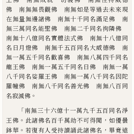
佛 南無無畏觀
佛 南無如是等過去未來現
在無量無邊
諸佛 南無十千同名滿足佛 南
無三萬同
名能聖佛 南無二千同名拘隣佛
南無十
八億同名實體法式佛 南無十八億同
名日
月燈佛 南無千五百同名大威德佛 南
無
一萬五千同名歡喜佛 南無八萬四千同名
龍王佛 南無一萬五千同名日佛 南無一
萬
八千同名娑羅王佛 南無一萬八千同名
因陀
羅幢佛 南無八千同名善光佛 南無
八百同
。
名寂滅佛
「
南無三十六億十一萬九千五百同名淨
。
，
王
佛
此諸佛名百千萬劫不可得聞
如優曇
。
，
鉢
華
若復有人受持讀誦此諸佛名
畢竟遠