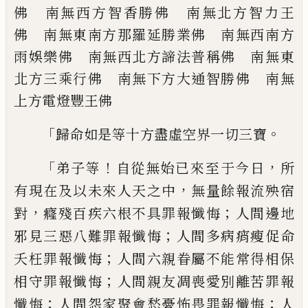
佛
南無西方智香勝佛 南無北方智力王
佛
南無東南方那羅延勝業佛 南無西南方
雨
娛樂佛 南無西北方諦法普稱佛 南無東
北方三乘行佛 南無下方大通智勝佛 南
無
上方電燈豐王佛
「
。
歸命如是等十方盡虛空界一切三寶
「
！
，
弟子等
自從無始已來至于今日
所
，
有現在
及以未來人天之中
無量餘報流殃宿
，
；
對
癃
殘百疾六根不具罪報懺悔
人間邊地
；
邪見
三惡八難罪報懺悔
人間多病痟瘦促命
；
夭
枉罪報懺悔
人間六親眷屬不能常得相保
；
相守罪報懺悔
人間親友凋喪愛別離苦罪
報
；
；
懺悔
人間怨家聚會愁憂怖畏罪報懺悔
人