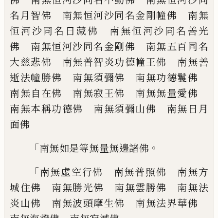
名
月智佛 南無恒河沙同名金剛幢佛 南無
恒河沙同名日藏佛 南無恒河沙同名善光
佛 南無恒河沙同名金剛佛 南無五百同
名
大慈悲佛 南無普智炎功德幢王佛 南
無善
逝法幢勝佛 南無須彌佛 南無功德
鬘佛
南無自在佛 南無寂王佛 南無無
量愛佛
南無本稱功德佛 南無須彌山佛
南無日月
面佛
「
。
南無如是等無量無邊諸佛
「
南無虛空行佛 南無普照佛 南無方
城住
佛 南無勝光佛 南無雲勝佛 南無法
炎
山佛 南無波頭摩生佛 南無法界華佛