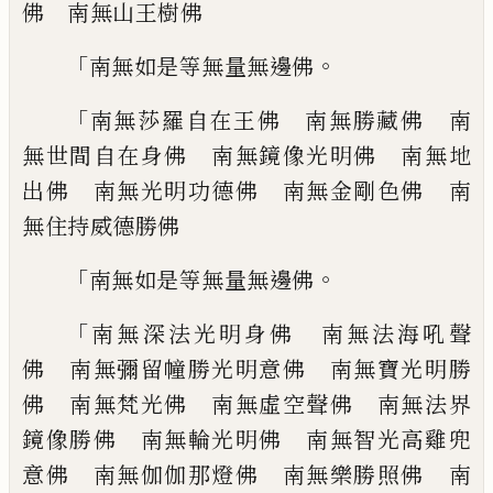
佛
南無山王樹佛
「
。
南無如是等無量無邊佛
「
南無莎羅自在王佛 南無勝藏佛 南
無世
間自在身佛 南無鏡像光明佛 南無地
出
佛 南無光明功德佛 南無金剛色佛 南
無住持威德勝佛
「
。
南無如是等無量無邊佛
「
南無深法光明身佛 南無法海吼聲
佛 南
無彌留幢勝光明意佛 南無寶光明勝
佛
南無梵光佛 南無虛空聲佛 南無法界
鏡
像勝佛 南無輪光明佛 南無智光高雞兜
意佛 南無伽伽那燈佛 南無樂勝照佛
南