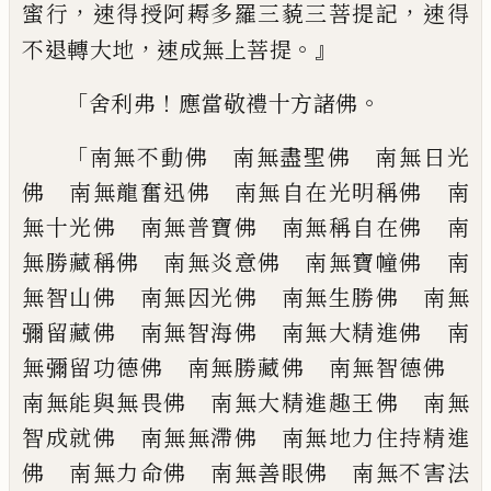
，
，
蜜行
速得授阿耨
多羅三藐三菩提記
速得
，
。』
不退轉大地
速成
無上菩提
「
！
。
舍利弗
應當敬禮十方諸佛
「
南無不動佛 南無盡聖佛 南無日光
佛
南無龍奮迅佛 南無自在光明稱佛 南
無
十光佛 南無普寶佛 南無稱自在佛 南
無勝藏稱佛 南無炎意佛 南無寶幢佛
南
無智山佛 南無因光佛 南無生勝佛
南無
彌留藏佛 南無智海佛 南無大精進
佛 南
無彌留功德佛 南無勝藏佛 南無智
德佛
南無能與無畏佛 南無大精進趣王
佛 南無
智成就佛 南無無滯佛 南無地
力住持精進
佛 南無力命佛 南無善眼佛
南無不害法