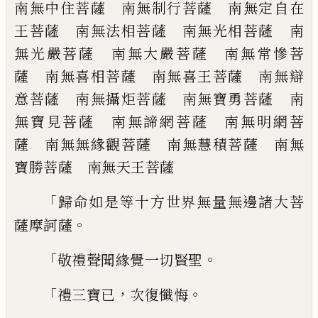
南無中住菩薩 南無制行菩薩 南
無定自在
王菩薩 南無法相菩薩 南無光
相菩薩 南
無光嚴菩薩 南無大嚴菩薩
南無常慘菩
薩 南無喜相菩薩 南無喜王
菩薩 南無辯
意菩薩 南無攝炬菩薩 南
無寶勇菩薩 南
無寶見菩薩 南無諦網菩
薩 南無明網菩
薩 南無無緣觀菩薩 南
無慧積菩薩 南無
寶勝菩薩 南無天王菩
薩
「
歸命如是等十方世界無量無邊諸大菩
。
薩摩
訶薩
「
。
敬禮聲聞緣覺一切賢聖
「
，
。
禮三寶已
次復懺悔