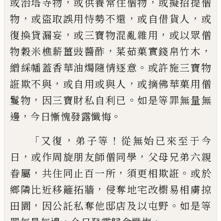
，
，
或治塔
寺物
或供養常住僧物
或擬招提僧
，
，
，
物
或盜
取誤用恃勢不還
或自借貨人
或
，
，
復換貸漏
妄
或三寶物混亂雜用
或以眾僧
，
，
物穀米樵
薪薑豉醬酢
菜茹菓實錢帛竹木
。
繒綵幡蓋
香華油燭隨情逐意
或許施三寶物
，
，
誑欺不
與
或自用或與人
或摘佛華菓用僧
，
。
鬘物
因
三寶財私自利已
如是等罪無量無
，
。
邊
今日
慚愧發露懺悔
「
，
！
又復
弟子等
從無始已來至于今
，
，
日
或作周
旋朋友師僧同學
父母兄弟六親
，
，
。
眷屬
共住
同止百一所
須更相欺誑
或於
，
鄉隣比近移
籬拓牆
侵奪地宅改㯹易相虜掠
，
。
田園
因公
託私奪他邸店及以
屯
野
如是等