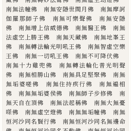
南無法幢佛 南無安隱
世間月佛 南無摩訶
伽羅那師子佛 南無
可樂聲佛 南無安隱
佛 南無增上信威德
佛 南無醫王佛 南無
法虛空上勝王佛
南無天藏佛 南無地峯王
佛 南無轉法輪
光明吼王佛 南無智虛空樂
王佛 南無一
切吼王佛 南無不可降伏佛
南無十力雞
兜佛 南無轉法輪化普光明聲
佛 南無相
勝山佛 南無具足堅聚佛 南無
無垢婆嗟
佛 南無住持疾行佛 南無遍相
佛 南無
無垢婆侯佛 南無師子步修佛 南
無天自
在頂佛 南無法起稱佛 南無大無憂
嗏佛
南無虛空燈佛 南無無垢幢佛 南無
恒河
沙同名賢行佛 南無恒河沙同名無邊命
佛
南無恒河沙同名不動佛 南無恒河沙同