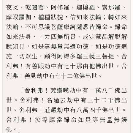
、
、
、
、
、
夜叉
乾闥婆
阿修羅
迦樓羅
緊那羅
，
，
；
摩睺羅伽
種種狀貌
信如來
法輪
轉如來
，
。
法輪
不可思議菩薩摩訶薩悉
皆歸命
歸命
，
、
如來法身
十力四無所畏
戒定
慧品解脫解
，
，
脫知見
如是等無量無邊功德
如是功德迴
，
。
施一切眾生
願得阿耨多羅三
藐三菩提
舍
！
。
利弗
有善眼劫中有七十那由
他佛出世
舍
！
。
利弗
善見劫中有七十二億佛
出世
「
！
舍利弗
梵讚嘆劫中有一萬八千佛出
。
！
世
舍
利弗
名過去劫中有三十二千佛出
。
！
。
世
舍利
弗
莊嚴劫中有八萬四千佛出世
！
舍利弗
汝
等應當歸命如是等無量無邊
。」
佛