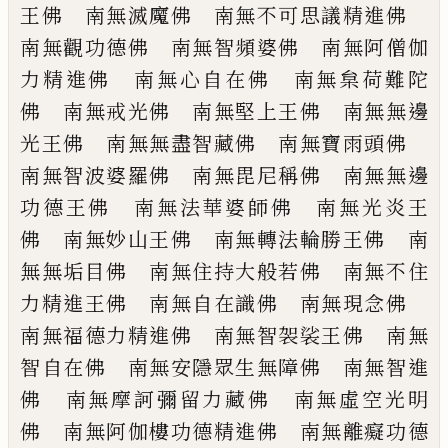
王佛 南無滅魔佛 南無不可
思議精進佛
南無觀功德佛 南無智頻婆
佛 南無阿僧伽
力精進佛 南無心
自
在佛
南無枲荷難陀
佛 南無戒光佛 南無堅上
王佛 南無無邊
光王佛 南無無盡智藏佛
南無寶雨頭佛
南無智波婆羅佛 南無毘
尼稱佛 南無無邊
功德王佛 南無法華婆
師佛 南無光炎王
佛 南無妙山王佛 南
無轉法輪勝王佛 南
無無垢目佛 南無住
持大般若佛 南無不住
力精進王佛 南無
自在識佛 南無現念佛
南無福德力精進
佛 南無智袈
裟
王佛 南無
智自在佛 南無
安隱眾生無障佛 南無智進
佛 南無摩訶
彌留力藏佛 南無虛空光明
佛 南無阿伽
樓功德精進佛 南無離癡功德