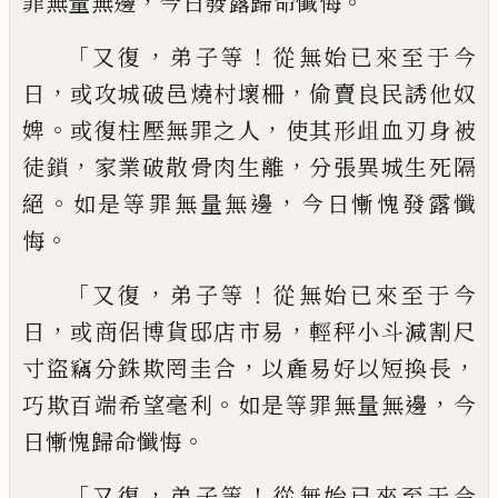
，
。
罪無量無
邊
今日發露歸命懺悔
「
，
！
又復
弟子等
從無始已來至于今
，
，
日
或攻城
破邑燒村壞柵
偷賣良民誘他奴
。
，
婢
或復柱
壓無罪之人
使其形
𭭞
血刃身被
，
，
徒鎖
家業
破散骨肉生離
分張異城生死隔
。
，
絕
如是等
罪無量無邊
今日慚愧發露懺
。
悔
「
，
！
又復
弟子等
從無始已來至于今
，
，
日
或商侶
博貨邸店市易
輕秤小斗減割尺
，
，
寸盜竊分
銖欺罔圭合
以麁易好以短換長
。
，
巧欺百端
希望毫利
如是等罪無量無邊
今
。
日慚愧歸
命懺悔
「
，
！
又復
弟子等
從無始已來至于今