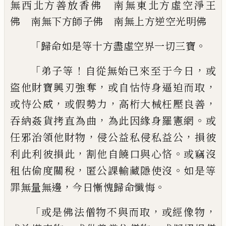
無西北方善放香佛 南無東北方虛空淨王
佛 南無下方師子佛 南無上方逆空光明
佛
「
。
歸命如是等十方盡虛空界一切三寶
「
！
，
弟子
等
自從無始已來至于今日
或
，
，
盜他財寶興
刃強奪
或自怙恃身逼迫而取
，
，
，
或恃公威
或
假勢力
高桁大械枉壓良善
，
。
吞納姦貨拷直
為曲
為此因緣身羅憲網
或
，
，
任邪治
領
他財
物
侵公益私侵私益公
損彼
，
。
利此利彼損此
割他自饒口與心悋
或竊沒
，
。
租估偷度關稅
匿公課輸藏隱使沒
如是等
，
。
罪無量無邊
今
日慚愧歸命懺悔
「
，
，
或是佛法僧物不與而取
或經像物