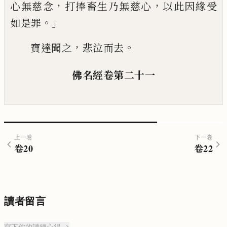
，
，
心無慈念
打捧畜生乃無慈心
以此因緣受
。」
如是罪
，
。
寶達聞之
悲泣而去
佛名經
卷第二十一
上一卷
下一卷
卷
20
卷
22
讀者留言
寫下你的讀經心得 →