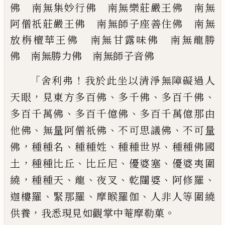
佛 南無集妙行佛 南無
樂莊嚴王佛 南無
阿僧祇莊嚴王佛 南無
師子座善住佛 南無
放栴檀華王佛 南無
甘露味佛 南無龍勝
佛 南無勝力佛 南
無師子音佛
「
！
舍利弗
我於此坐以清淨無障礙過人
，
、
、
、
天眼
見東方多百佛
多千佛
多百千佛
、
、
多百千萬
佛
多百千億佛
多百千萬億那由
、
、
、
他佛
無量
阿僧祇佛
不可思議佛
不可量
，
、
、
、
佛
種種名
種
種姓
種種世界
種種佛國
，
、
、
、
土
種種比丘
比丘
尼
優婆塞
優婆夷圍
，
、
、
、
、
、
繞
種種天
龍
夜叉
乾闥
婆
阿修羅
、
、
、
迦樓羅
緊那羅
摩睺羅伽
人非人等
圍繞
，
。
供養
我悉現見如觀掌中菴摩勒菓