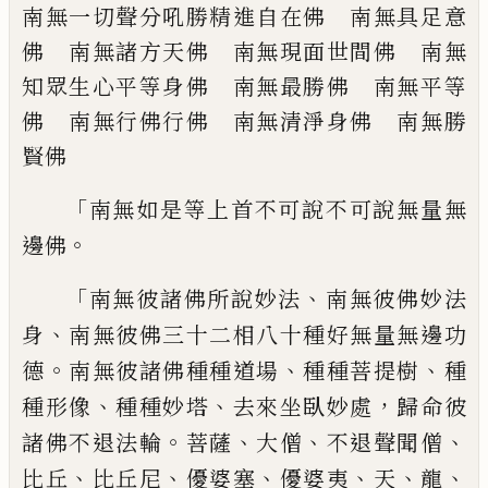
南無一切
聲分吼勝精進自在佛 南無具足意
佛 南
無諸方天佛 南無現面世間佛 南無
知眾
生心平等身佛 南無最勝佛 南無平等
佛
南無行佛行佛 南無清淨身佛 南無勝
賢
佛
「
南無如是等上首不可說不可說無量無
。
邊佛
「
、
南無彼諸佛所說妙法
南無彼佛妙法
、
身
南無彼佛三十二相八十種好無量無邊功
。
、
、
德
南無彼諸佛種種道場
種種菩提樹
種
、
、
，
種
形像
種種妙塔
去來坐臥妙處
歸命彼
。
、
、
、
諸佛
不退法輪
菩薩
大僧
不退聲聞僧
、
、
、
、
、
、
比丘
比丘
尼
優婆塞
優婆夷
天
龍