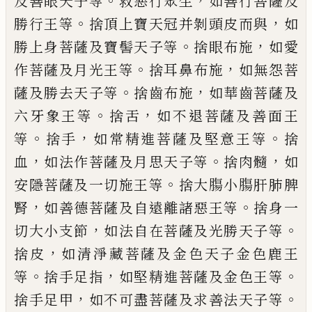
。
，
及善眼天
子等
救惡行眾生
如善行菩薩及
。
，
勝行王等
捨頂上寶天冠并剝頭皮而與
如
。
，
勝上身菩薩
及寶髻天子等
捨眼布施
如愛
。
，
作菩薩及月
光王等
捨耳鼻布施
如無怨菩
。
，
薩及勝去天
子等
捨齒布施
如華齒菩薩及
。
，
六牙象王等
捨舌
如不退菩薩及善面王
。
，
。
等
捨手
如常精
進菩薩及堅意王等
捨
，
。
，
血
如法作菩薩及月
思天子等
捨肉髓
如
。
安隱菩薩及一切施王
等
捨大膓小膓肝肺脾
，
。
腎
如善德菩薩及
自遠離諸惡王等
捨身一
，
。
切大小支節
如法
自在菩薩及光勝天子等
，
捨皮
如清淨藏菩
薩及金色天子金色鹿王
。
，
。
等
捨手足指
如堅
精進菩薩及金色王等
，
。
捨手足甲
如不可盡
菩薩及求善法天子等