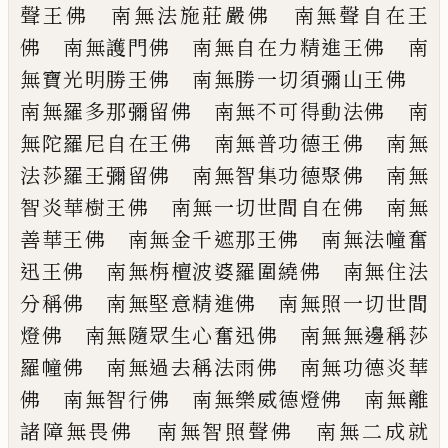
聲王佛 南
無法施莊嚴佛 南無聲自在王
佛 南無護
門佛 南無自在力精進王佛 南
無寶光明
勝王佛 南無勝一切須彌山王佛
南無羅
多那彌留佛 南無不可得動法佛 南
無陀
羅尼自在王佛 南無普功德王佛 南無
法
莎羅王彌留佛 南無智集功德聚佛 南無
智炎華樹王佛 南無一切世間自在佛 南
無
善華王佛 南無金千遮那王佛 南無法
幢奮
迅王佛 南無栴檀波婆羅圍繞佛 南
無住法
分稱佛 南無堅意精進佛 南無照
一切世間
燈佛 南無隨眾生心奮迅佛 南
無無邊稱莎
羅幢佛 南無過去稱法雨佛
南無功德炎華
佛 南無智行佛 南無樂威
德燈佛 南無離
諸障無畏佛 南無智照聲
佛 南無二成就