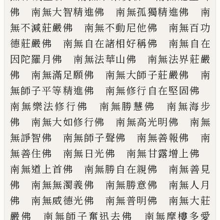
佛
南無大智精進佛 南無孤獨精進佛 南
無
不減莊嚴佛 南無不動尼他佛 南無百功
德莊嚴佛 南無自在諸相好稱佛 南無自
在
因陀羅月佛 南無法華山佛 南無法界
莊嚴
佛 南無滿足願佛 南無大師子莊嚴
佛 南
無師子平等精進佛 南無修行自在
堅固佛
南無樂法修行
佛
南無勝慧佛 南
無海步
佛 南無大如修行佛 南無高光明
佛 南無
無諍智佛 南無師子聲佛 南無
善報佛 南
無善住佛 南無日光佛 南無
甘露增上佛
南無道上首佛 南無勝自在
親佛 南無善見
佛 南無無濁義佛 南無
勝意佛 南無人月
佛 南無威德光佛 南
無普明佛 南無大莊
嚴佛 南無師子奮迅
去佛 南無摩樓多愛