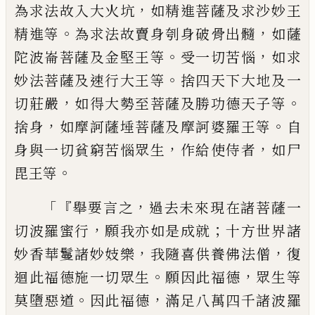
，
為求法故入大火坑
如精進菩薩及求沙
妙
王
。
，
精進等
為求法故
賣身刳身破骨出髓
如薩
。
，
陀波崙菩薩及金
堅王等
受一切苦惱
如求
。
妙法菩薩及速行
大王等
捨四天下大地及一
，
。
切莊嚴
如得大
勢至菩薩及勝功德天子等
，
。
捨身
如摩訶薩
埵菩薩及摩訶婆羅王等
自
，
，
身與一切貧窮
苦惱眾生
作給使侍者
如尸
。
毘王等
「『
，
舉要言
之
過去未來現在諸菩薩一
，
；
切波羅蜜行
願
我亦如是成就
十方世界諸
，
，
妙香華鬘諸妙妓
樂
我隨喜供養佛法僧
復
。
，
迴此福德施一切
眾生
願因此福德
眾生等
。
，
莫墮惡道
因此福
德
滿足八萬四千諸波羅