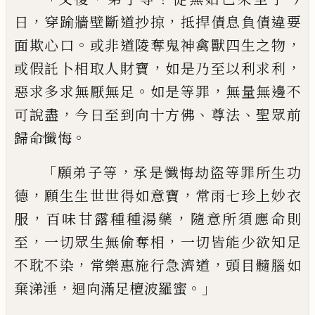
，
，
日
穿踰牆
壁斷道抄掠
抵捍債息負債違要
。
，
面
欺心口
或非道陵奪鬼神禽獸四生之物
，
，
或假託卜
相取人財寶
如是乃至以利求利
。
，
惡求多求
無厭無足
如是等罪
無量無邊不
，
、
、
可說盡
今
日至到向十方佛
尊法
聖眾前
。
歸命懺悔
「
，
願
弟子等
承是懺悔劫盜等罪所生功
，
，
德
願生
生世世得如意寶
常雨七珍上妙衣
，
，
服
百味
甘露種種湯藥
隨意所須應命則
，
，
至
一切眾
生無偷奪相
一切皆能少欲知足
，
，
不耽不染
常樂惠施行急濟道
頭目髓腦如
，
。」
棄涕涶
迴
向滿足檀波羅蜜