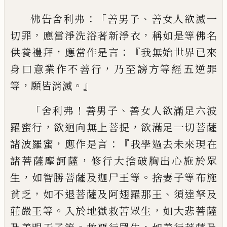
：「
、
佛告舍利弗
善男子
善女人欲滅一
，
，
切罪
應
當淨洗浴著新淨衣
稱如是等佛名
，
：『
供養禮
拜
應當作是言
我無始世界已來
，
身口意業
作不善行
乃至謗方等經五逆罪
，
。』
等
願皆消
滅
「
！
、
舍利弗
善男子
善女人欲滿足六波
，
，
羅蜜行
欲迴向無上菩提
欲滿足一切菩薩
，
：『
諸波羅
蜜
應作是言
我學過去未來現在
，
諸菩薩摩
訶薩
修行大捨破胸出心施於眾
，
。
生
如智勝
菩薩及迦尸王等
捨妻子等布施
，
、
貧乏
如不
退菩薩及阿翅羅那王
須達拏及
。
，
莊嚴王等
入於地獄救苦眾生
如大悲菩薩