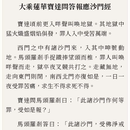
大乘蓮華寶達問答報應沙門經
。
寶達頃前更入咩聲叫喚地獄
其地獄中
，
。
猛
火熾盛烟焰俱發
罪人入中受苦萬端
，
西門
之中有諸沙門來
入其中呻號動
。
，
地
馬頭羅
剎手捉鐵捧望頭而椎
罪人叫喚
，
。
，
咩聲而走
獄卒夜叉競共打之
走藏無地
，
，
走向東門則
閉
南西北門亦復如是
一日一
，
。
夜受罪苦痛
求生不得求死不得
：「
寶達問馬頭羅剎曰
此諸沙門作何等
，
？」
罪
受
如是報
：「
，
馬頭羅剎答曰
此諸沙門
受佛淨戒