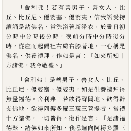
「
！
、
、
舍
利弗
若有善男子
善女人
比
、
、
、
，
丘
比丘尼
優婆
塞
優婆夷
信我語受持
，
，
讀誦是諸佛名
當洗
浴著新淨衣
於晝日初
，
分時中分時後分時
夜前分時中分時後分
，
，
時
從座而起偏袒右
肩右膝著地
一心稱是
，
，
：『
佛名
供養禮拜
作如
是言
如來所知十
，
。』
方諸佛
我今敬禮
「
！
、
、
、
舍利弗
是善男子
善女人
比丘
、
、
，
比丘尼
優婆
塞
優婆夷
如是供養禮拜得
。
！
、
無量福德
舍利
弗
若欲得聲聞地
欲得辟
、
，
支佛地
欲得阿耨
多羅三藐三菩提者
當禮
，
。
：『
十方諸佛
一切皆
得
復作是言
是諸福
，
，
德聚
諸佛如來所知
我
悉迴向阿耨多羅三