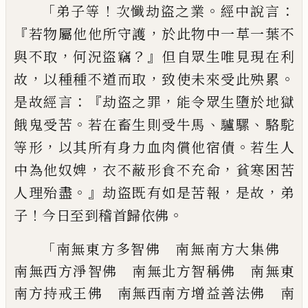
「
！
。
：
弟子等
次懺劫盜之業
經中說言
『
，
若物屬他
他所守護
於此物中一草一葉不
，
？』
與不取
何
況盜竊
但自眾生唯見現在利
，
，
。
故
以種種不
道而取
致使未來受此殃累
：『
，
是故經言
劫盜
之罪
能令眾生墮於地獄
。
、
、
餓鬼受苦
若在畜
生則受牛馬
驢騾
駱駝
，
。
等形
以其所有身力
血肉償他宿債
若生人
，
，
中為他奴婢
衣不蔽
形食不充命
貧寒困苦
。』
，
，
人理殆盡
劫盜既有
如是苦報
是故
弟
！
。
子
今日至到稽首歸依佛
「
南無東方多智佛 南無南方大集佛
南無
西方淨智佛 南無北方智稱佛 南無東
南
方持戒王佛 南無西南方增益善法佛 南