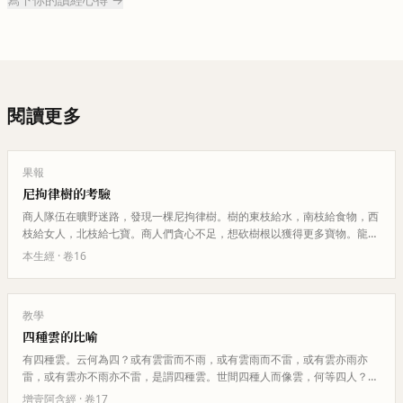
閱讀更多
果報
尼拘律樹的考驗
商人隊伍在曠野迷路，發現一棵尼拘律樹。樹的東枝給水，南枝給食物，西
枝給女人，北枝給七寶。商人們貪心不足，想砍樹根以獲得更多寶物。龍王
為懲罰他們的貪心，除了隊長外…
本生經
· 卷
16
教學
四種雲的比喻
有四種雲。云何為四？或有雲雷而不雨，或有雲雨而不雷，或有雲亦雨亦
雷，或有雲亦不雨亦不雷，是謂四種雲。世間四種人而像雲，何等四人？或
有比丘雷而不雨，或有比丘雨而不…
增壹阿含經
· 卷
17