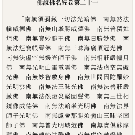
佛說佛名經
卷第二十一
「
南無須彌藏一切法光輪佛 南無然法
輪威
德佛 南無山峯勝威德佛 南無普精進
炬
佛 南無寶妙勝王佛 南無日勝妙佛 南
無法炬寶帳聲佛 南無三昧海廣頂冠光佛
南無法虛空無邊光師子佛 南無相莊嚴幢
月
佛 南無光明山雷電雲佛 南無法虛空
無礙
光佛 南無妙智敷身佛 南無世間因
陀羅妙
光明雲佛 南無法三昧光佛 南無
法善莊嚴
藏佛 南無法然燈炎堅固聲佛
南無三世相
鏡像威德佛 南無法輪峯光明
佛 南無法界
師子光明佛 南無盧舍那勝
須彌山三昧堅固
師子佛 南無普光明城燈
佛 南無寶俱蘇摩
藏佛 南無轉妙法聲佛
南無虛空劫燈佛