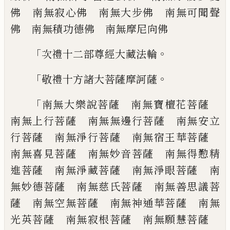
佛 南無寂心佛 南
無大步佛 南無可聞聲
佛 南無積功德佛
南無摩尼向佛
「
。
次禮十二部尊經大藏法輪
「
。
敬禮十方諸大菩薩摩訶薩
「
南無大樂說菩薩 南無寶檀花菩薩
南無
上行菩薩 南無無邊行菩薩 南無安立
行
菩薩 南無淨行菩薩 南無宿王華菩薩
南無喜見菩薩 南無妙音菩薩 南無得懃
精
進菩薩 南無淨藏菩薩 南無淨眼菩薩
南
無妙德菩薩 南無慈氏菩薩 南無善思
議菩
薩 南無空無菩薩 南無神通華菩薩
南無
光英菩薩 南無寂根菩薩 南無願慧
菩薩