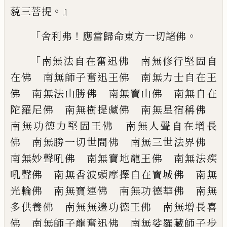
。』
藐三菩提
「
！
。
舍利弗
應當歸命東方一切諸佛
「
南無法自在奮迅佛 南無修行堅固自
在佛
南無師子奮迅王佛 南無力士自在王
佛
南無法山勝佛 南無寶山佛 南無自在
陀
羅尼佛 南無樹提藏佛 南無星宿稱佛
南無功德力堅固王佛 南無人聲自在增長
佛 南無勝一切世間佛 南無三世法界佛
南無妙聲吼佛 南無寶地龍王佛 南無法
疾
吼聲佛 南無香波頭摩擇自在寶城佛
南無
光輪佛 南無寶連佛 南無功德華佛
南無
多供養佛 南無無邊功德王佛 南無
增長喜
佛 南無師子龍奮迅佛 南無娑羅
藏師子步