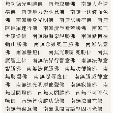
無功德光明勝佛 南無寂勝佛 南無大
悲速
疾佛 南無地力光明意佛 南無一切
修面色
佛 南無勝身光明佛 南無法勝宿
佛 南無
阿尼羅速行佛 南無清淨幢蓋勝
佛 南無三
世鏡像佛 南無願海樂說勝佛
南無慚愧須
彌山勝佛 南無念雞兜王勝佛
南無法意
佛 南無慧燈佛 南無光明雞兜
勝佛 南無
廣智上佛 南無法界行智意佛
南無法海意
智勝佛 南無法寶勝佛 南
無功德輪佛 南
無勝雲佛 南無忍辱燈
佛 南無勝威德意
佛 南無速光明摩他
聲佛 南無寂幢佛 南
無世間燈佛 南
無大願勝佛 南無不可降伏
幢佛 南無智
炎勝功德佛 南無法自在佛
南無無礙意
佛 南無世間言語堅固吼光佛