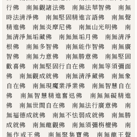
行佛 南無觀諸法佛 南無法華
智佛 南無
時法清淨佛 南無堅固精進言
語佛 南無聲
精進佛 南無炎摩尼佛 南
無山光明佛 南
無清淨無垢藏佛 南無無
垢月佛 南無清淨
根佛 南無多智佛 南
無能作智佛 南無廣
智佛 南無力意佛
南無勝意佛 南無堅固
歡喜佛 南無堅固
行自在佛 南無等須彌面
佛 南無觀成就
佛 南無清淨藏佛 南無象
自在佛 南無
現魔業淨業佛 南無智慧自在
佛 南無智
慧精進奮迅佛 南無無礙精進
佛 南無世
間自在佛 南無法行廣意佛 南
無福德成
就佛 南無不怯弱成就佛 南無勝
成就佛
南無龍觀佛 南無須彌栴檀佛 南
無作
戒王佛 南無聚集寶佛 南無龍王聲