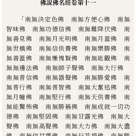
佛說佛名經
卷第十一
「
南無決定色佛 南無方便心佛 南無
智味
佛 南無功德信佛 南無難降伏佛 南
無
善見佛 南無月光明佛 南無月蓋佛 南
無世橋佛 南無信供養佛 南無樂勝佛
南
無善蓋佛 南無慚愧賢佛 南無能觀佛
南
無無邊法佛 南無師子聲佛 南無大行
佛
南無普信佛 南無器聲佛 南無勝愛
佛 南
無普行佛 南無普智佛 南無大奮
迅佛 南
無月幢佛 南無堅行佛 南無天
供養佛 南
無能驚怖佛 南無勝稱佛 南
無成就一切功
德佛 南無堅固佛 南無甘
露光佛 南無大
聲佛 南無高聲佛 南無
大力佛 南無大盡
佛 南無信甘露佛 南
無行菩提佛 南無勝