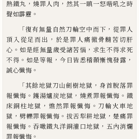
，
，
熱鐵丸
燒罪人肉
然其一瞋一怒喈吼之
時
。
聲如霹靂
「
，
復有無量自然刀輪空中而下
從罪人
，
頂入從足而出
於是罪人
痛
徹骨髓
苦切肝
。
，
心
如是經無量歲受諸苦惱
求生不
得求死
。
，
，
不得
如是等報
今日皆悉稽顙慚愧
發露
。
誠心懺悔
「
，
其餘地獄刀山劍樹地獄
身首脫落罪
。
，
。
報懺
悔
鑊湯爐炭地獄
燒煮罪報懺悔
鐵
，
。
床銅柱
地獄
燋然罪報
懺悔
刀輪火車地
，
。
，
獄
劈轢罪
報懺悔
拔舌犁耕地獄
楚痛罪
。
，
報懺悔
吞噉
鐵丸洋銅灌口地獄
五內消爛
。
罪報懺悔