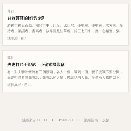
修行
普賢菩薩的修行指導
若後世後五百歲、濁惡世中，比丘、比丘尼、優婆塞、優婆夷，求索者、受
持者、讀誦者、書寫者，欲修習是法華經，於三七日中，應一心精進。滿三
七日已，我當乘六牙白象，與無…
法華經
· 卷
7
其他
夫妻打賭不說話，小偷乘機盜竊
有一對夫妻吃飯時有三個饅頭，各人一個，還剩一個。妻子提議不要分開，
而是打賭看誰先說話，先說話的人輸，後說話的人贏。於是兩人都閉口不
言。到了半夜，小偷進來了，看到…
經律異相
· 卷
44
佛經來自 CBETA
·
CC BY-NC-SA 3.0
·
讀經指南
·
反饋