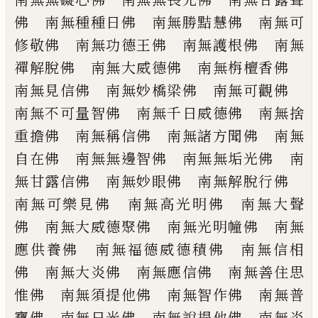
佛 南無種種日佛 南無勝黠慧佛
南無可
修敬佛 南無功德王佛 南無護根
佛 南無
禪解脫佛 南無大威德佛 南無
栴檀香佛
南無見信佛 南無妙橋梁佛
南無可觀佛
南無不可量智佛 南無千日
威德佛 南無捨
重擔佛 南無稱信佛 南
無諸方聞佛 南無
自在佛 南無無邊智佛
南無無垢光佛 南
無甘露信佛 南無妙眼
佛 南無解脫行佛
南無可樂見佛 南無
高光明佛 南無大聲
佛 南無大威德聚佛
南無光明幢佛 南無
應供養佛 南無福德
威德積佛 南無信相
佛 南無大炎佛 南
無應信佛 南無善住思
惟佛 南無須提他
佛 南無智作佛 南無普
寶佛 南無日光
佛 南無說提他佛 南無炎