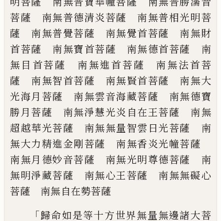
明菩薩 南無普寶華幢菩薩 南無普勝
濡音
菩薩 南無普德清炎菩薩 南無普相
光明菩
薩 南無普覺菩薩 南無覺首菩薩
南無財
首菩薩 南無寶首菩薩 南無德首
菩薩 南
無目首菩薩 南無進首菩薩 南
無法首菩
薩 南無智首菩薩 南無賢首菩
薩 南無大
光海月菩薩 南無雲音海藏菩
薩 南無德寶
勝月菩薩 南無淨慧光炎自
在王菩薩 南無
超越華光菩薩 南無無量
智雲日光菩薩 南
無大力精進金剛菩薩
南無香炎光幢菩薩
南無月德妙音菩薩
南無光明尊德菩薩 南
無明淨藏菩薩 南
無心王菩薩 南無無礙心
菩薩 南無自在
勢菩薩
「
歸命如是等十方世界無量無邊諸大菩