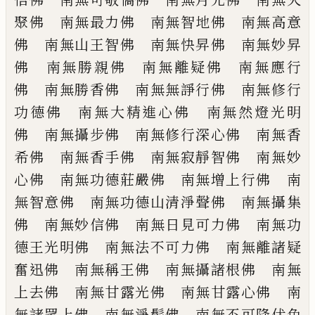
聚佛 南無最
力佛 南無智地佛 南無高意
佛 南無山
王智佛 南無快昇佛 南無妙昇
佛 南無
勝親佛 南無離疑佛 南無應行
佛 南無
勝香佛 南無無諍行佛 南無修行
功德佛
南無大精進心佛 南無然燈光明
佛 南無
攝步佛 南無修行深心佛 南無香
希佛
南無香手佛 南無寂靜智佛 南無妙
心佛
南無功德莊嚴佛 南無增上行佛 南
無智
意佛 南無功德山清淨聲佛 南無攝集
佛
南無妙信佛 南無日見可力佛 南無功
德
王光明佛 南無法不可力佛 南無離諸疑
奮迅佛 南無稱王佛 南無攝諸根佛 南
無
上去佛 南無甘露光佛 南無甘露心佛
南
無諸眾上佛 南無淨髻佛 南無不可降
伏色