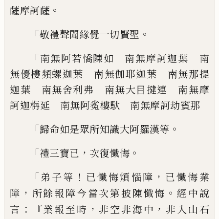
。
薩摩
訶薩
「
。
敬禮聲聞緣覺一切賢聖
「
南無阿若憍陳如 南無摩訶迦葉 南
無優
樓頻螺迦葉 南無伽耶迦葉 南無那提
迦
葉 南無舍利弗 南無大目揵連 南無摩
訶迦栴延 南無阿㝹樓馱 南無摩訶劫賓
那
「
。
歸命如是眾所知識大阿羅漢等
「
，
。
禮三寶已
次復懺悔
「
！
，
弟子等
已懺悔煩惱障
已懺悔業
，
。
障
所餘報
障今當次第披陳懺悔
經中說
：『
，
，
言
業報至時
非空非海中
非入山石