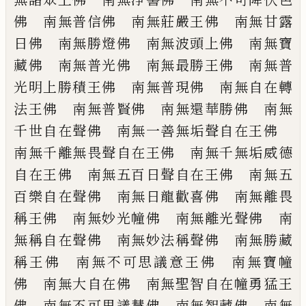
佛 南無普信佛 南無莊嚴王佛 南
無甘露
日佛 南無勝燈佛 南無波頭上佛
南無寶
藏佛 南無普光佛 南無最勝王佛
南無普
光明上勝積王佛 南無普現佛 南
無自在轉
法王佛 南無普賢佛 南無還華
勝佛 南無
千世自在聲佛 南無一善無垢
聲自在王佛
南無千離無畏聲自在王佛
南無千無垢威德
自在王佛 南無五百日聲
自在王佛 南無五
百樂自在聲佛 南無日
龍歡喜佛 南無離畏
稱王佛 南無妙光幢
佛 南無離光聲佛 南
無稱自在聲佛 南
無妙法稱聲佛 南無勝藏
稱王佛 南無不
可思議意王佛 南無寶幢
佛 南無大自在
佛 南無聖智自在幢勇猛王
佛 南無不可
思議慧佛 南無智藏佛 南無