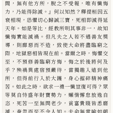
，
，
，
間
無有他方所
脫之
不受報
唯有懺悔
，
。』
？
力
乃能得除滅
何以知然
釋提桓因五
，
，
衰相現
恐懼切心歸誠三寶
死
相即滅得延
。
，
，
天
年
如是等比
經教所明其事
非一
故知
。
懺悔實能滅禍
但凡夫之人若不
遇善友獎
，
，
導
則靡惡而不造
致使大命將盡
臨窮之
，
。
，
際
地獄惡相皆現在前
當爾之時
悔
懼交
，
，
至
不預修善臨窮方悔
悔之於後將何
及
？
，
乎
殃禍異處宿預嚴待
當獨趣入遠到他
，
，
所
但得前行入於大鑊
身心摧碎精神痛
。
，
？
苦
如此之時
欲求一禮一懺豈復可得
眾
，
等莫
自恃盛年財寶勢力
嬾惰懈怠放逸自
，
，
恣
死
苦一至無問老少
貧富貴賤皆悉磨
，
。
滅
奄忽
而至不令人知
夫命無常喻如朝