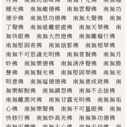
種光佛 南無龍德佛 南
無雲聲佛 南無功
德步佛 南無思功德佛
南無大聲佛 南無
了聲佛 南無遠離惡處
佛 南無天華佛 南
無快眼佛 南無大然
燈佛 南無離癡行佛
南無堅固希佛 南
無捨邪佛 南無相華佛
南無不可思議光
明佛 南無普賢佛 南無月
妙佛 南無樂
德佛 南無清淨聲佛 南無勝
慧佛 南無
賢光佛 南無堅固華佛 南無光
明意佛
南無福德德佛 南無意成就佛 南
無樂解
脫佛 南無調怨佛 南無不去捨佛
南無
離㵱河佛 南無甘露光明佛 南無無垢
心
佛 南無樂聲佛 南無不可量眼佛 南無
快修行佛 南無妙高光佛 南無集功德佛
南無可樂佛 南無大心佛 南無天信佛
南