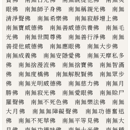
眼佛 南無師
子身佛 南無稱親光佛 南無
清淨聲佛
南無希樂佛 南無寂靜增上佛
南無寶威
德佛 南無善威德供養佛 南無毛
光佛
南無世間尊佛 南無善行淨佛 南無
善提
他威德佛 南無應眼佛 南無大步佛
南
無成義佛 南無安隱愛佛 南無天摩私多
佛 南無捨漫流佛 南無捨寶佛 南無智
滿
佛 南無度橋佛 南無解脫賢佛 南無
眾步
佛 南無光明威德佛 南無慈力佛
南無月
勝佛 南無寂光佛 南無愛眼佛
南無賒尸
羅聲佛 南無不死色佛 南無樂
法佛 南無
大月佛 南無無障礙聲佛 南
無功德奮迅
佛 南無不死華佛 南無平等
見佛 南無大
月佛 南無功德味佛 南無
十光佛 南無種