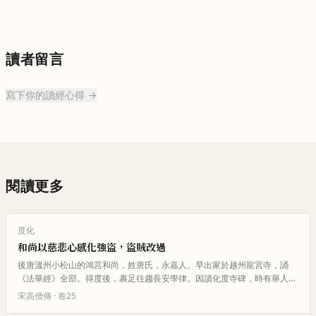
讀者留言
寫下你的讀經心得 →
閱讀更多
度化
和尚以慈悲心感化強盜，盜賊改過
後唐溫州小松山的鴻莒和尚，姓唐氏，永嘉人。早出家於越州龍宮寺，誦
《法華經》全部。得度後，裹足往趨長安學律。因讀化度寺碑，時有舉人旁
聽，見莒目瞻多行，異之，知能背…
宋高僧傳
· 卷
25