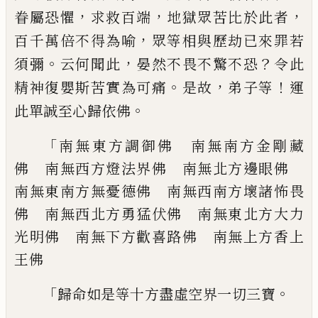
，
，
，
眷屬恐懼
求救百端
地獄眾苦比
於此者
，
百千萬倍不得為喻
眾等相與歷劫
已來罪若
。
，
？
須彌
云何聞此
晏然不畏不驚不
恐
令此
。
，
！
精神復嬰斯苦實為可痛
是故
弟子
等
運
。
此單誠至心歸依佛
「
南無東方調御佛 南無南方金剛藏
佛 南
無西方燈法界佛 南無北方邊眼佛
南無
東南方無憂德佛 南無西南方壞諸怖畏
佛
南無西北方勇猛伏佛 南無東北方大力
光
明佛 南無下方歡喜路佛 南無上方香上
王佛
「
。
歸命如是等十方盡虛空界一切三寶