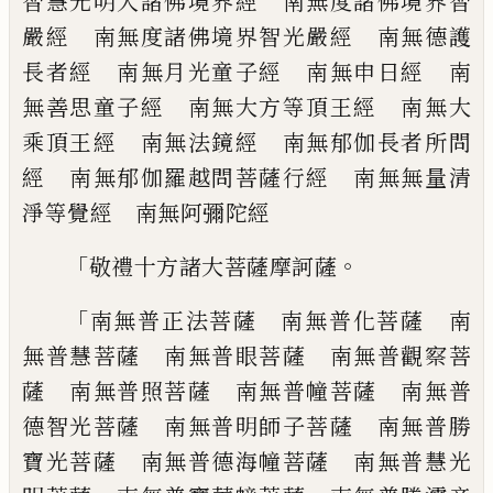
智慧
光明入諸佛境界經 南無度諸佛境界智
嚴
經 南無度諸佛境界智光嚴經 南無德護
長者經 南無月光童子經 南無申日經
南
無善思童子經 南無大方等頂王經 南
無大
乘頂王經 南無法鏡經 南無郁伽長
者所問
經 南無郁伽羅越問菩薩行經 南
無無量清
淨等覺經 南無阿彌陀經
「
。
敬禮十方諸大菩薩摩訶薩
「
南無普正法菩薩 南無普化菩薩 南
無普
慧菩薩 南無普眼菩薩 南無普觀察菩
薩
南無普照菩薩 南無普幢菩薩 南無普
德
智光菩薩 南無普明師子菩薩 南無普勝
寶光菩薩 南無普德海幢菩薩 南無普慧
光