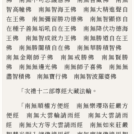
智高幢佛
南無智海王佛 南無大精進聲自
在王佛
南無彌留勝功德佛 南無智顯修自
在種子
善無垢吼自在王佛 南無降伏功德海
王佛
南無智成就力王佛 南無勝道自在王
佛
南無勝闇積自在佛 南無華勝積智佛
南
無金剛師子佛 南無戒勝佛 南無賢勝
佛
南無無邊光佛 南無師子喜佛 南無無
盡
智積佛 南無寶行佛 南無智波羅婆佛
「
。
次禮十二部尊經大藏法輪
「
南無順權方便經 南無樂瓔珞莊嚴方
便經
南無大雲輪請雨經 南無大雲請雨
經 南
無大方等大雲請雨經 南無如來莊嚴