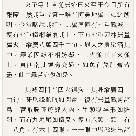
「
！
弟子等
自從無始已來至于今日所有
，
，
報障
然其重者第一唯有阿鼻地獄
如經所
，
。
，
明
今
當略說其相
此獄周匝有七重鐵城
，
復有七
重鐵網羅覆其上
下有七重刀林無量
，
。
猛火
縱廣八萬四千由旬
罪人之身遍滿其
，
，
中
罪
業因緣不相妨礙
上火徹下下火徹
，
，
上
東西
南北通徹交過
如魚在熬脂膏皆
，
。
盡
此中罪
苦亦復如是
「
，
其城四門有四大銅狗
其身縱
廣四十
，
。
由旬
牙爪鋒釯眼如閃電
復有無量
鐵觜諸
，
，
鳥
奮飛騰翔啄罪人肉
牛頭獄卒形
如羅
，
。
，
剎
而有九尾尾如鐵叉
復有八頭
頭上
有
，
，
十八角
有六十四眼
一一眼中皆悉迸出
諸