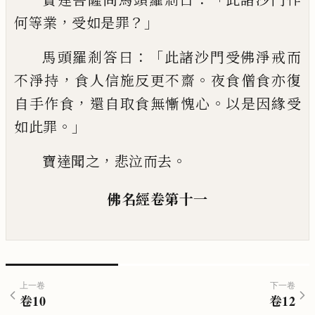
，
？」
何等
業
受如是罪
：「
馬頭羅剎答曰
此諸沙門受佛
淨戒而
，
。
不淨持
食人信施反更不齋
夜食僧
食亦復
，
。
自手作食
還自取食無慚愧心
以是
因緣受
。」
如此罪
，
。
寶達聞之
悲泣而去
佛名經
卷第十一
上一卷
下一卷
卷
10
卷
12