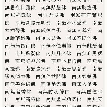
無思惟甘露佛 南無黠慧佛 南無勝
燈佛
南無堅意佛 南無力步佛 南無蓮
華葉眼
佛 南無菩提光明佛 南無妙吼聲
佛 南無
六通聲佛 南無威德力佛 南無
人稱佛 南
無勝華集佛 南無大髻佛 南
無不隨他佛
南無無畏行佛 南無不怯弱
佛 南無離憂闇
佛 南無過潮佛 南無月
光佛 南無心勇猛
佛 南無解脫慧佛 南
無不取捨佛 南無薝
蔔燈佛 南無勝火佛
南無善思意佛 南無
勝威德色佛 南無信
世間佛 南無妙慧佛
南無善喜信佛 南
無華光佛 南無人華佛
南無善香佛 南
無勝功德佛 南無種種華
佛 南無高勝佛
南無虛空功德佛 南無天
信佛 南無可敬
憍佛 南無月光佛 南無火