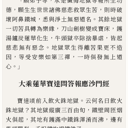
「
，
願弟子等
承是懺悔地獄等報所生功
，
，
德
願
生生世世諸佛慈悲救眾生苦
則時破
，
。
壞阿
鼻鐵城
悉與淨土無惡道名
其餘地獄
，
，
一切
苦具轉為樂緣
刀山劍樹變成寶床
鑊
，
，
湯鑪
炭蓮華化生
牛頭獄卒除捨暴虐
皆起
。
慈悲
無有惡念
地獄眾生得離苦果更不造
，
，
因
等
受安樂如第三禪
一時俱發無上道
。」
心
大乘蓮華寶達問答報應沙門經
。
寶達頃前入飲火銖地獄
云何名曰飲火
？
，
銖
地獄
其地獄縱廣三百由旬
鐵壁周匝烟
，
，
火
俱起
其地有鑊滿中鐵銖渾淆而沸
邊有