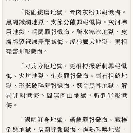
「
，
。
鐵
碓鐵磨地獄
骨肉灰粉罪報懺悔
，
。
黑繩鐵網
地獄
支節分離罪報懺悔
灰河沸
，
。
，
屎地獄
惱
悶罪報懺悔
醎水寒氷地獄
皮
。
，
膚坼裂裸凍
罪報懺悔
虎狼鷹犬地獄
更相
。
殘害罪報懺
悔
「
，
刀兵分距地獄
更相搏撮斫刺罪報懺
。
，
。
悔
火坑地獄
炮炙罪報懺悔
兩石相磕地
，
。
，
獄
形
骸破碎罪報懺悔
聚合黑耳地獄
解
。
，
剔罪報
懺悔
闇冥肉山地獄
斬剉罪報懺
。
悔
「
，
。
鋸解釘
身地獄
斷截罪報懺悔
鐵捧
，
。
，
倒懸地獄
屠割
罪報懺悔
燋熱呌喚地獄