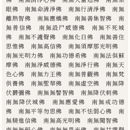
眼佛 南無命清淨
佛 南無行清淨佛 南無
離熱智佛 南無
應橋佛 南無善集智佛 南
無普信佛 南
無設尸威德佛 南無不死城
佛 南無不護
聲佛 南無化日佛 南無善住
思惟佛 南
無高信佛 南無須摩那光明佛
南無光明
力佛 南無功德希佛 南無法俱蘇
摩佛
南無淨威德佛 南無淨行佛 南無天
色心
佛 南無力王佛 南無普觀佛 南無梵
供
養佛 南無聖華佛 南無虛空佛 南無降
伏欝彌佛 南無無譬智佛 南無
降
伏刺佛
南無降伏城佛 南無應愛佛 南無戒功德
佛 南無平等勿思佛 南無不怯弱心佛
南
無精進信佛 南無高光明佛 南無聞智
佛
南無無礙心佛 南無無畏光佛 南無
甘露聲