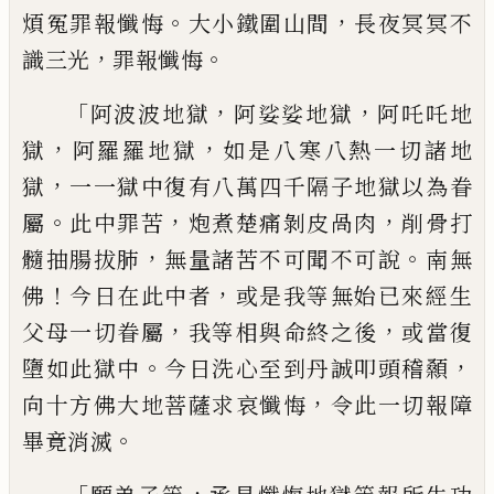
。
，
煩冤罪報懺悔
大
小鐵圍山間
長夜冥冥不
，
。
識三光
罪報懺悔
「
，
，
阿波波地獄
阿娑娑地獄
阿吒吒地
，
，
獄
阿羅
羅地獄
如是八寒八熱一切諸地
，
獄
一一獄
中復有八萬四千隔子地獄以為眷
。
，
，
屬
此中
罪苦
炮煮楚痛剝皮咼肉
削骨打
，
。
髓抽腸拔
肺
無量諸苦不可聞不可說
南無
！
，
佛
今日在
此中者
或是我等無始已來經生
，
，
父母一切
眷屬
我等相與命終之後
或當復
。
，
墮如此獄
中
今日洗心至到丹誠叩頭稽顙
，
向十方佛
大地菩薩求哀懺悔
令此一切報障
。
畢竟消
滅