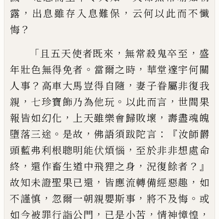
，
，
露
出息雖
存入息難保
云何以此而不懺
？
悔
「
，
，
且五天使
者既來
無常殺鬼卒至
盛
。
，
年
壯
色無得免者
當爾之時
華堂邃宇何關
？
，
人事
高車大馬豈
得自隨
妻子眷屬非復我
，
。
，
親
七珍寶飾乃為
他玩
以此而言
世間果
，
，
報皆如幻化
上天雖
樂會歸敗壞
壽盡魂魄
。
，
：『
墮落三途
是故
佛語
須跋陀言
汝師欝
，
頭藍弗利根聰明能伏煩
惱
至於非非想處命
，
，
？』
終
還作畜生道中飛狸
之身
況復餘者
，
，
故知未證聖果已還
皆應流
轉備經惡趣
如
，
，
。
不謹慎
忽爾一朝親嬰斯事
將不及悔
或
，
，
，
如今被罪行詣公門
已是小苦
情
神慞惶