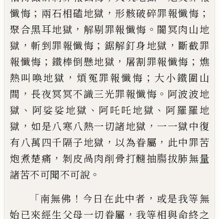
；
，
；
懺悔
兩石相磕地獄
形
骸破碎罪報懺悔
，
。
聚合黑耳地獄
解剔罪報
懺悔
闇冥肉山地
，
；
，
獄
斬剉罪報懺悔
鋸解釘
身地獄
斷截罪
；
，
；
報懺悔
鐵棒倒懸地獄
屠割
罪報懺悔
燋
，
；
熱叫喚地獄
煩冤罪報懺悔
大
小鐵圍山
，
。
間
長夜冥冥不識三光罪報懺悔
阿波波地
、
、
、
獄
阿娑娑地獄
阿吒吒地獄
阿羅
羅地
，
，
獄
如是八寒八熱一切諸地獄
一一獄
中復
，
，
有八萬四千隔子地獄
以為眷屬
此中
罪苦
，
炮煮楚痛
剝皮咼肉削骨打髓抽膓拔
肺無量
。
諸苦不可聞不可說
「
！
，
南無佛
今日在
此中者
或是我等無
，
始已來經生父母一切
眷屬
我等相與命終之