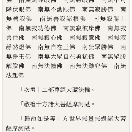
降伏眼佛 南
無不動眼佛 南無寂勝佛 南
無善寂佛
南無善寂諸根佛 南無寂勝上
佛 南無寂
功德佛 南無寂彼岸佛 南無寂
善住佛
南無寂心佛 南無寂意佛 南無寂
靜然燈
佛 南無自在王佛 南無眾勝佛 南
無淨
王佛 南無大眾自在勇猛佛 南無眾勝
解
脫佛 南無法幢佛 南無法雞兜佛 南無
法起佛
「
。
次禮十二部尊經大藏法輪
「
。
敬禮十方
諸大菩薩
摩訶薩
「
歸命如是等十方世界無量無邊諸大菩
。
薩摩
訶薩