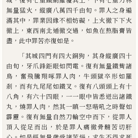
城
復有七
重鐵網羅覆其上
下有七重刀林
，
。
無量猛火
縱廣八萬四千由旬
罪人之身遍
，
，
滿其中
罪
業因緣不相妨礙
上火徹下下火
，
，
徹上
東西
南北通徹交過
如魚在熬脂膏皆
，
。
盡
此中罪
苦亦復如是
「
，
其城四門有四大銅狗
其身縱
廣四十
，
。
由旬
牙爪鋒鉅眼如閃電
復有無量
鐵觜諸
，
，
鳥
奮飛騰翔啄罪人肉
牛頭獄卒形
如羅
，
。
剎
而有九尾尾如鐵叉
復有八頭頭上
有十
，
，
八角
有六十四眼
一一眼中皆悉迸出
諸鐵
，
，
丸
燒罪人肉
然其一瞋一怒喈吼之時
聲如
。
，
霹靂
復有無量自然刀輪空中而下
從
罪人
，
頂入從足而出
於是罪人痛徹骨髓苦
切肝
。
，
心
如是經無量歲受諸苦惱
求生不得
求死