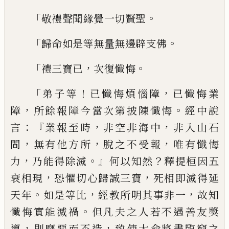
「
。
敬禮聲聞緣覺一切賢聖
「
。
歸命如是等無量無邊辟支佛
「
，
。
禮三寶已
次復懺悔
「
！
，
弟子等
已懺悔煩惱障
已懺悔業
，
。
障
所餘報
障今當次第披陳懺悔
經中說
：『
，
，
言
業報至時
非空非海中
非入山石
，
，
，
間
無有他方所
脫之
不受報
唯有懺悔
，
。』
？
力
乃能得除滅
何以知然
釋提桓因五
，
，
衰相現
恐懼切心歸誠三寶
死
相即滅得延
。
，
，
天年
如是等比
經教所明其事
非一
故知
。
懺悔實能滅禍
但凡夫之人若不
遇善友獎
，
，
導
則靡惡而不造
致使大命將盡
臨窮之