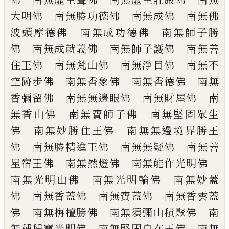
大明佛 南無勝功德佛
南無成佛 南無佛
波頭摩德佛 南無成
功德佛 南無師子勝
佛 南無成就義佛
南無師子護佛 南無善
住王佛 南無
梵山佛 南無淨目佛 南無不
空跡步佛
南無香象佛 南無香德佛 南無
香彌留佛
南無無邊眼佛 南無財屋佛 南
無香山佛
南無寶師子佛 南無堅固眾生
佛 南無妙
勝住王佛 南無無邊境界勝王
佛 南無勝
精進王佛 南無無疑佛 南無善
星
宿王佛
南無然燈佛 南無能作光明佛
南無光明
山佛 南無光明輪佛 南無妙蓋
佛 南無
香蓋佛 南無寶蓋佛 南無香雲蓋
佛 南
無栴檀勝佛 南無須彌山積聚佛 南
無種
種寶光明佛 南無堅固自在王佛 南無