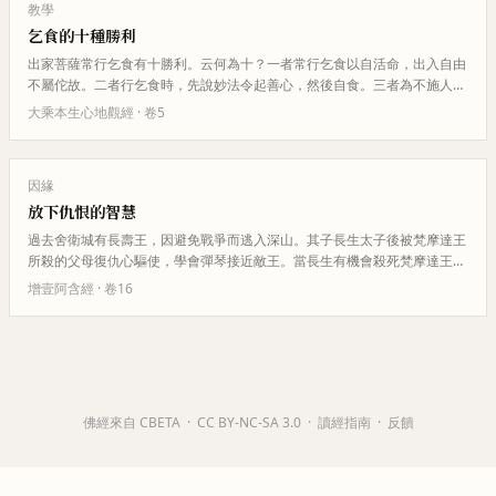
教學
乞食的十種勝利
出家菩薩常行乞食有十勝利。云何為十？一者常行乞食以自活命，出入自由
不屬佗故。二者行乞食時，先說妙法令起善心，然後自食。三者為不施人發
大悲心，為說正法令起捨心而生…
大乘本生心地觀經
· 卷
5
因緣
放下仇恨的智慧
過去舍衛城有長壽王，因避免戰爭而逃入深山。其子長生太子後被梵摩達王
所殺的父母復仇心驅使，學會彈琴接近敵王。當長生有機會殺死梵摩達王
時，卻想起父王臨終教誨「怨怨不…
增壹阿含經
· 卷
16
佛經來自 CBETA
·
CC BY-NC-SA 3.0
·
讀經指南
·
反饋