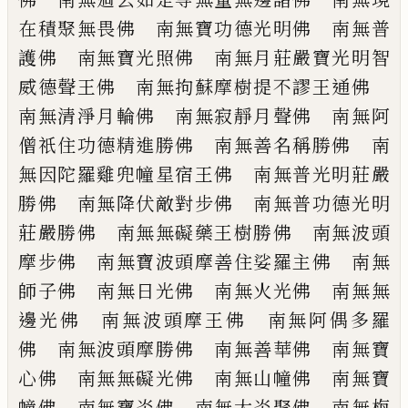
在積聚無畏佛
南無寶功德光明佛 南無普
護佛 南無寶
光照佛 南無月莊嚴寶光明智
威德聲王佛
南無拘蘇摩樹提不謬王通佛
南無清淨月
輪佛 南無寂靜月聲佛 南無阿
僧祇住功
德精進勝佛 南無善名稱勝佛 南
無因陀
羅雞兜幢星宿王佛 南無普光明莊嚴
勝佛
南無降伏敵對步佛 南無普功德光明
莊嚴
勝佛 南無無礙藥王樹勝佛 南無波頭
摩
步佛 南無寶波頭摩善住娑羅主佛 南無
師子佛 南無日光佛 南無火光佛 南無
無
邊光佛 南無波頭摩王佛 南無阿偶多
羅
佛 南無波頭摩勝佛 南無善華佛 南
無寶
心佛 南無無礙光佛 南無山幢佛
南無寶
幢佛 南無寶炎佛 南無大炎聚佛
南無栴