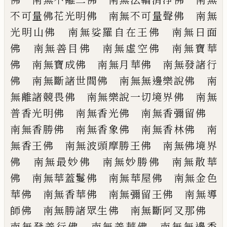
不可量佛花光明佛
南無不可量聲佛 南無
光明山佛 南無娑
羅自在王佛 南無日面
佛 南無善目佛
南無虛空佛 南無寶華
佛 南無寶成佛
南無月華佛 南無發諸行
佛 南無斷諸世
間佛 南無無邊樂說佛 南
無離諸競畏佛
南無樂說一切境界佛 南無
普香光明佛
南無香光佛 南無香彌留佛
南無香勝佛
南無香象佛 南無香林佛 南
無香王佛
南無波頭摩勝王佛 南無佛境界
佛 南無
最妙佛 南無妙勝佛 南無散華
佛 南無
華蓋鬘佛 南無華屋佛 南無金色
華佛
南無香華佛 南無彌留王佛 南無導
師佛
南無勝諸眾生佛 南無斷阿叉那佛
南無
發善行佛 南無善華佛 南無無邊香