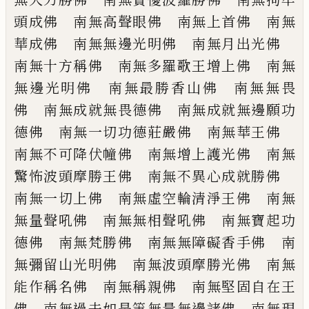
頭成佛 南無高聲眼佛
南無上首佛 南無
華成佛 南無無邊光明
佛 南無月出光佛
南無十方稱佛 南無
多羅歌王增上佛 南無
無邊光明佛 南無
最勝香山佛 南無無畏
佛 南無成就無畏
德佛 南無成就無邊願功
德佛 南無一
切功德莊嚴佛 南無華王佛
南無不可
降伏幢佛 南無增上護光佛 南無
驚怖
波頭摩勝王佛 南無不異心成就勝佛
南無一切上佛 南無虛空輪清淨王佛
南無
無量聲吼佛 南無無相聲吼佛 南
無寶起功
德佛 南無梵勝佛 南無無障
礙香手佛 南
無彌留山光明佛 南無波
頭摩勝光佛 南無
能作稱名佛 南無稱
親佛 南無堅固自在王
佛 南無過去如是
等無量無邊諸佛 南無現