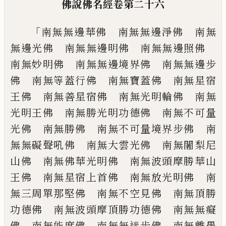
佛說佛名經
卷第二十六
「
南無無邊華佛 南無無邊淨佛 南無
無邊
光佛 南無無邊明佛 南無無邊照佛
南
無妙明佛 南無無邊境界佛 南無無邊步
佛 南無等蓋行佛 南無寶蓋佛 南無星
宿
王佛 南無善星宿佛 南無光明輪佛
南無
光明王佛 南無勝光明功德佛 南無
不可量
光佛 南無勝佛 南無不可量境界
步佛 南
無無礙聲吼佛 南無大雲光佛
南無闍梨尼
山佛 南無佛華光明佛 南無
波頭摩勝華山
王佛 南無星宿上首佛 南
無放光明佛 南
無三周單那堅佛 南無不
空見佛 南無頂勝
功德佛 南無波頭摩頂
勝功德佛 南無無癡
佛 南無能度佛 南
無無迷步佛 南無離愚