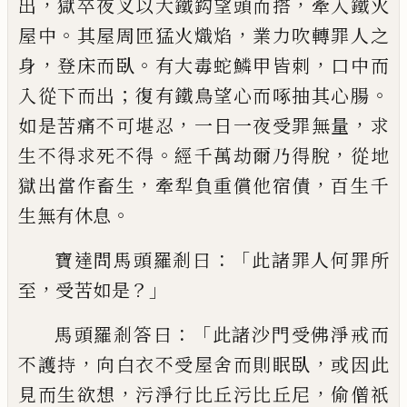
，
，
出
獄卒夜叉以大鐵鈎望頭而搭
牽
入鐵火
。
，
屋中
其屋周匝猛火熾焰
業力吹轉
罪人之
，
。
，
身
登床而臥
有大毒蛇鱗甲皆刺
口
中而
；
。
入從下而出
復有鐵鳥望心而啄抽其
心腸
，
，
如是苦痛不可堪忍
一日一夜受罪無
量
求
。
，
生不得求死不得
經千萬劫爾乃得脫
從地
，
，
獄出當作畜生
牽犁負重償他宿債
百
生千
。
生無有休息
：「
寶達問馬頭羅剎曰
此諸罪人何罪所
，
？」
至
受
苦如是
：「
馬頭羅剎答曰
此諸沙門受佛淨戒
而
，
，
不護持
向白衣不受屋舍而則眠臥
或因
此
，
，
見而生欲想
污淨行比丘污比丘尼
偷僧
祇