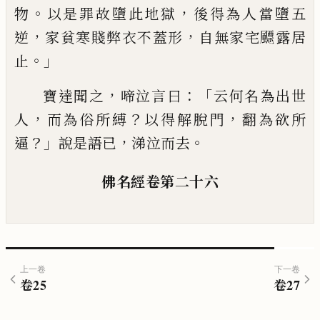
。
，
物
以是罪故墮此地獄
後得為人當墮五
，
，
逆
家貧寒賤弊衣不蓋形
自無家宅飃露居
。」
止
，
：「
寶達聞之
啼泣言曰
云何名為出世
，
？
，
人
而
為俗所縛
以得解脫門
翻為欲所
？」
，
。
逼
說是語
已
涕泣而去
佛名經
卷第二十六
上一卷
下一卷
卷
25
卷
27