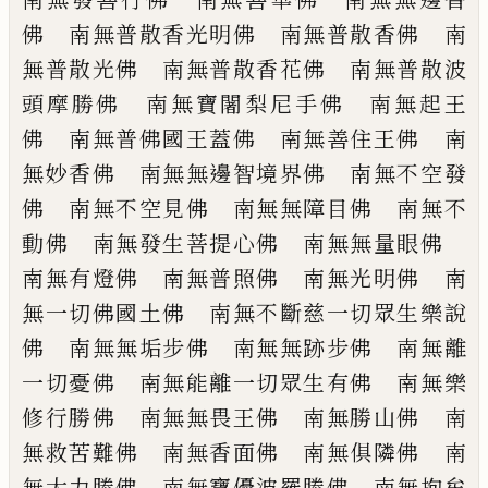
佛
南無普散香光明佛 南無普散香佛 南
無
普散光佛 南無普散香花佛 南無普散波
頭摩勝佛 南無寶闍梨尼手佛 南無起王
佛 南無普佛國王蓋佛 南無善住王佛
南
無妙香佛 南無無邊智境界佛 南無不
空發
佛 南無不空見佛 南無無障目佛
南無不
動佛 南無發生菩提心佛 南無無
量眼佛
南無有燈佛 南無普照佛 南無
光明佛 南
無一切
佛
國土佛 南無不斷慈一
切眾生樂說
佛 南無無垢步佛 南無無跡
步佛 南無離
一切憂佛 南無能離一切眾
生有佛 南無樂
修行勝佛 南無無畏王佛
南無勝山佛 南
無救苦難佛 南無香面佛
南無俱隣佛 南
無大力勝佛 南無寶優波
羅勝佛 南無拘牟