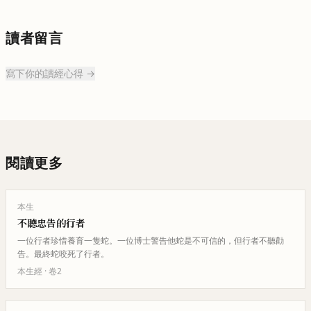
讀者留言
寫下你的讀經心得 →
閱讀更多
本生
不聽忠告的行者
一位行者珍惜養育一隻蛇。一位博士警告他蛇是不可信的，但行者不聽勸
告。最終蛇咬死了行者。
本生經
· 卷
2