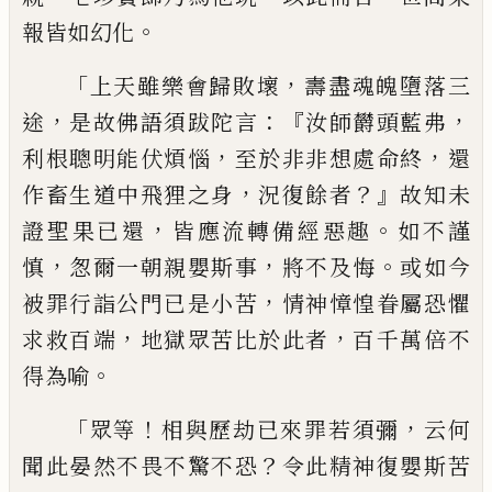
。
報皆如幻化
「
，
上天雖
樂會歸敗壞
壽盡魂魄墮落三
，
：『
，
途
是故佛語
須跋陀言
汝師欝頭藍弗
，
，
利根聰明能伏煩
惱
至於非非想處命終
還
，
？』
作畜生道中飛狸
之身
況復餘者
故知未
，
。
證聖果已還
皆應流
轉備經惡趣
如不謹
，
，
。
慎
怱爾一朝親嬰斯事
將不及悔
或如今
，
被罪行詣公門已是小苦
情
神慞惶眷屬恐懼
，
，
求救百端
地獄眾苦比
於此者
百千萬倍不
。
得為喻
「
！
，
眾等
相與歷劫
已來罪若須彌
云何
？
聞此晏然不畏不驚不
恐
令此精神復嬰斯苦