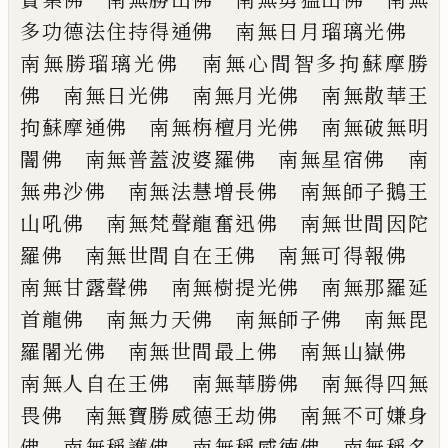
多功德法住持得通佛
南無日月瑠璃光佛
南無勝瑠璃光佛 南
無心間智多拘蘇摩勝
佛 南無日光佛 南
無月光佛 南無散華王
拘蘇摩通佛 南無
栴檀月光佛 南無破無明
闇佛 南無普蓋
波婆羅佛 南無星宿佛 南
無弗沙佛 南
無法慧增長佛 南無師子鵝王
山吼佛 南
無梵聲龍奮迅佛 南無世間因陀
羅佛 南
無世間自在王佛 南無可得報佛
南無甘
露聲佛 南無樹提光佛 南無那羅延
首龍
佛 南無力天佛 南無師子佛 南無毘
羅
闍光佛 南無世間最上佛 南無山嶽佛
南無人自在王佛 南無華勝佛 南無得四
無
畏佛 南無寶勝威德王劫佛 南無不可
嫌身
佛 南無稱護佛 南無稱威德佛 南
無稱名