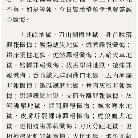
。
，
不得
如是等報
今日皆悉稽顙慚愧發
露誠
。
心懺悔
「
，
，
其餘地獄
刀山劍樹地獄
身首脫落
；
，
；
罪報懺
悔
鑊湯爐炭地獄
燒煮罪報懺悔
，
；
鐵床銅柱
地獄
燋然罪報懺悔
刀輪火車地
，
；
，
獄
劈轢罪
報懺悔
拔舌犁耕地獄
楚痛罪
；
，
報懺悔
吞噉
鐵丸洋銅灌口地獄
五內消爛
；
，
罪報懺悔
鐵
碓鐵磨地獄
骨肉灰粉罪報懺
；
，
。
悔
黑繩鐵網
地獄
支節分離罪報懺悔
灰
，
；
河沸屎地獄
惱
悶罪報懺悔
鹹水寒水地
，
；
獄
皮膚坼裂裸凍
罪報懺悔
虎狼鷹犬地
，
；
，
獄
更
相
殘害罪報懺
悔
刀兵分距地獄
更
；
，
相搏撮斫刺罪報懺悔
火坑地獄
炮炙罪報