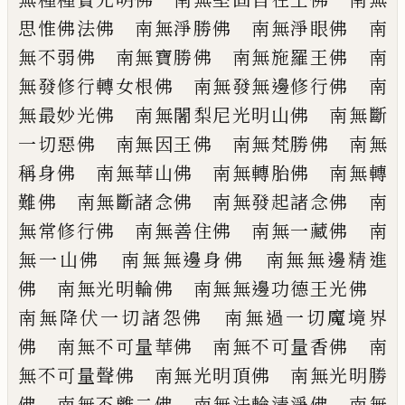
思
惟佛法佛 南無淨勝佛 南無淨眼佛 南
無不弱佛 南無寶勝佛 南無施羅王佛
南
無發修行轉女根佛 南無發無邊修行佛
南
無最妙光佛 南無闍梨尼光明山佛 南
無斷
一切惡佛 南無因王佛 南無梵勝佛
南無
稱身佛 南無華山佛 南無轉胎佛
南無轉
難佛 南無斷諸念佛 南無發起諸
念佛 南
無常修行佛 南無善住佛 南無
一藏佛 南
無一山佛 南無無邊身佛 南
無無邊精進
佛 南無光明輪佛 南無無邊
功德王光佛
南無降伏一切諸怨佛 南無
過一切魔境界
佛 南無不可量華佛 南無
不可量香佛 南
無不可量聲佛 南無光明
頂佛 南無光明勝
佛 南無不離二佛 南
無法輪清淨佛 南無