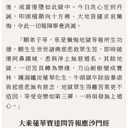
，
。
後
或當復墮如此獄
中
今日洗心至到丹
，
、
誠
叩頭稽顙向十方佛
大地菩薩求哀懺
，
。
悔
令此一切報障畢竟消滅
「
，
願弟子等
承是懺悔地獄等報所生功
，
，
德
願
生生世世諸佛慈悲救眾生苦
即時破
，
。
壞阿
鼻鐵城
悉與淨土無惡道名
其餘地
，
，
獄
一切
苦具轉為樂緣
刀山劍樹變成寶
，
，
林
鑊湯鑪
炭蓮華化生
牛頭獄卒除捨暴虐
，
皆起慈悲
無有惡念
地獄眾生得離苦果更不
，
，
造因
等
受安樂如第三禪
一時俱發無上道
。」
心
大乘蓮華寶達問答報應沙門經