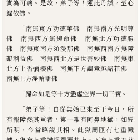
。
，
！
，
實為可痛
是故
弟子
等
運此丹誠
至心
。
歸依佛
「
南無東方功德華佛 南無南方光明尊
佛
南無西方無邊命佛 南無北方功德勝
佛
南無東南方須漫那佛 南無西南方無障
礙
利益佛 南無西北方是世善妙佛 南無東
北方上香彌樓佛 南無下方調意越諸花佛
南無上方淨輪幡佛
「
。
歸命如是等十方盡虛空界一切三寶
「
！
，
弟子等
自從無始已來至于今日
所
，
，
有報障
然其重者
第一唯有阿鼻地獄
如經
，
。
所明
今
當略說其相
此獄周匝有七重鐵
，
，