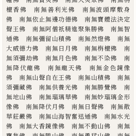
檀香佛 南無善利光佛 南無波頭
摩敷身
佛 南無依止無邊功德佛 南無寶
體法決定
聲王佛 南無阿僧祇精進聚集勝
佛 南無智
通佛 南無彌留山積佛 南無
然燈佛 南無
大威德力佛 南無日月佛
南無栴檀佛 南
無須彌劫佛 南無月色佛
南無不染佛 南
無降伏龍佛 南無龍天佛
南無金色鏡像
佛 南無山聲自在王佛 南
無山積佛 南無
須彌藏佛 南無供養光佛
南無勝覺佛 南
無地山佛 南無瑠璃華佛
南無妙瑠璃金形
像佛 南無降伏月佛 南
無日聲佛 南無散
華莊嚴佛 南無山海智
奮迅通佛 南無水光
佛 南無大香鏡像佛
南無不動山佛 南無
寶集佛 南無勝山佛
南無勇猛山佛 南無