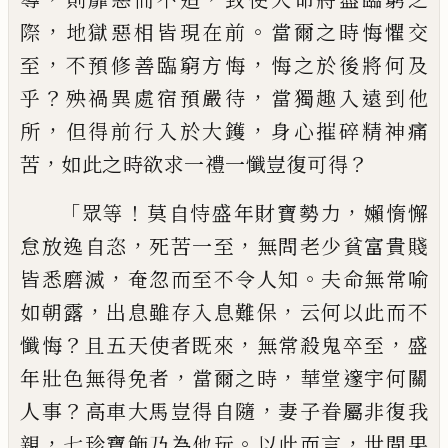
，
。
際
地獄惡相皆現在前
當爾之時悔
懼交
，
，
至
不預修善臨窮方悔
悔之於後將何
及
？
，
乎
殃禍異處宿預嚴待
當獨趣入遠到他
，
，
所
但得前行入於大鑊
身心摧碎精神痛
，
？
苦
如此之時欲求一禮一懺豈復可得
「
！
，
眾等
莫
自恃盛年財寶勢力
嬾惰懈
，
，
怠放逸自恣
死
苦一至
無問老少貧富貴賤
，
。
皆悉磨滅
奄忽
而至不令人知
夫命無常喻
，
，
如朝露
出息雖
存入息難保
云何以此而不
？
，
，
懺悔
且五天使
者既來
無常殺鬼卒至
盛
，
，
年壯色無得免者
當爾之時
華堂邃宇何關
？
，
人事
高車大馬豈
得自隨
妻子眷屬非復我
，
。
，
親
七珍寶飾乃為
他玩
以此而言
世間果