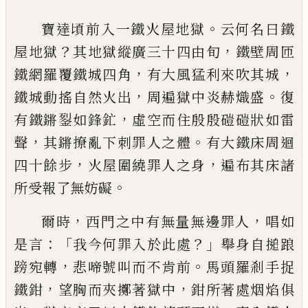
。
寶達頃前入一鐵火屋地獄
云何名曰鐵
？
，
屋
地獄
其地獄縱廣三十四由旬
鐵壁周匝
，
，
鐵
網羅覆鐵城四角
有大風猛利來吹其城
，
。
鐵
城動搖自然火出
周遍獄中炎赫熾盛
復
，
有
鐵鏘銐如鋒釯
虛空而住殷殷磑磑狀如雷
，
。
聲
其鏘撩亂下刺罪人之體
有大鐵床周迴
，
，
四十餘步
火屋圍繞罪人之身
遍布其床諸
。
所受報了無妨礙
，
，
爾時
西門之中有無量無
邊罪人
唱如
：「
？」
是言
我今何罪入於此處
舉身
自搥踉
，
。
䠙宛轉
悲啼號叫而不肯前
馬頭羅
剎手捉
，
，
鐵鉗
望胸而夾擲著獄中
鉗所著處
烟焰俱