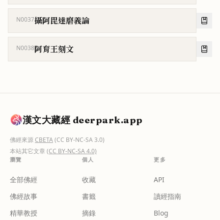
攝阿毘達磨義論
N0037
阿育王刻文
N0038
漢文大藏經 deerpark.app
佛經來源
CBETA
(CC BY-NC-SA 3.0)
本站其它文章
(CC BY-NC-SA 4.0)
瀏覽
個人
更多
全部佛經
收藏
API
佛經故事
書籤
讀經指南
精華教授
摘錄
Blog