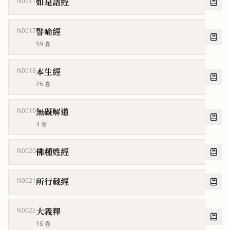
如是語經
N0011
譬喻經
N0017
59
卷
本生經
N0018
26
卷
無礙解道
N0019
4
卷
佛種姓經
N0020
所行藏經
N0021
大義釋
N0022
16
卷