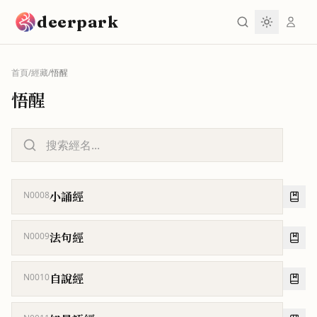
跳到主要內容
deerpark
首頁
/
經藏
/
悟醒
悟醒
小誦經
N0008
法句經
N0009
自說經
N0010