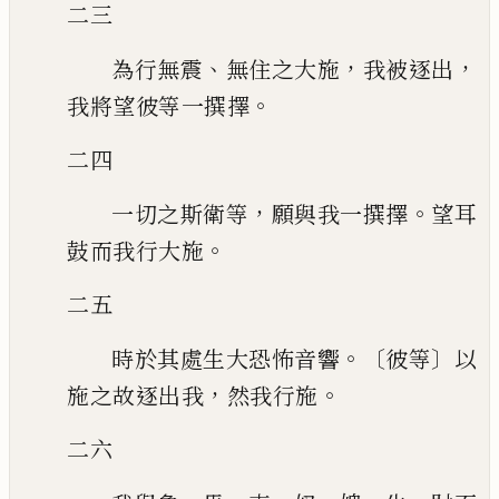
二三
、
，
，
為行無震
無住之大施
我被逐出
。
我將望彼等一撰擇
二四
，
。
一切之斯衛等
願與我一撰擇
望耳
。
鼓而我行大施
二五
。〔
〕
時於其處生大恐怖音響
彼等
以
，
。
施之故逐出我
然我行施
二六