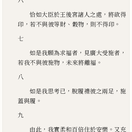
六
，
恰如大臣於王後宮諸人之處
將欲得
，
、
，
。
印
若不與彼等財
穀物
則不得印
七
，
，
如是我願為求福者
見廣大受施者
，
。
若我不與彼施物
未來將離福
八
，
，
如是我思考已
脫履禮彼之兩足
施
。
蓋與履
九
，
。
由此
我實柔和百倍住於安樂
又充