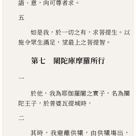
、
，
。
語
意
向可尊者求
五
，
，
。
如是我
於一切之有
求菩提生
以
，
。
施令眾生滿足
望最上之菩提智
第七 闡陀庫摩羅所行
一
，
，
於他
我為耶伽羅闍之實子
名為闡
，
，
陀王子
於普婆瓦提城時
二
，
，
，
其時
我避離供犧
由供犧
塲出