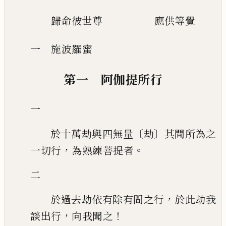
歸命彼世尊
應供等覺
一 施波羅蜜
第一 阿伽提所行
一
〔
〕
於十萬劫與四無量
劫
其間所為之
，
。
一切行
為熟練菩提者
二
，
於過去劫依有除有間之行
於此劫我
，
！
談出行
向我聞之