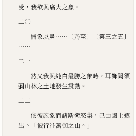
，
。
受
我欲與廣大之象
二〇
……〔
〕〔
〕
捕象以鼻
乃至
第三之五
……
二一
，
然又我與純白最勝之象時
耳飾聞須
。
彌山林之土地發生震動
二二
，
依彼施象而諸斯衛怒集
己由國土逐
。「
。」
出
彼行往萬伽之山