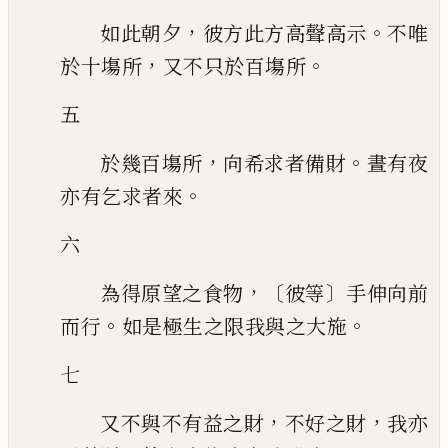
，
。
如此朝夕
彼方此方高聲高示
不唯
，
。
於十塲所
又不只於百塲所
五
，
。
於幾百塲所
向希求者備財
晝有夜
。
亦有乞求者來
六
，〔
〕
為
得原望之食物
彼等
手伸向前
。
。
而行
如是極生之限我與之大施
七
，
，
又不與不有益
之財
不好之財
我亦