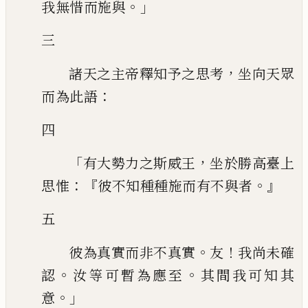
。」
我無惜
而施與
三
，
諸天之主帝釋知予之思考
坐向天眾
：
而為此語
四
「
，
有大勢力之斯威王
坐於勝高臺上
：『
。』
思惟
彼不知種種施而有不與者
五
。
！
彼為真實而非不真實
友
我尚未確
。
。
認
汝等可暫為應至
其間我可知其
。」
意