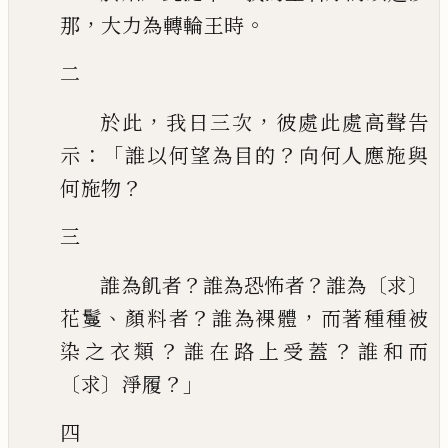
，
。
那
大力為轉輪王時
二
，
，
於此
我日三次
彼處此處高聲告
：「
？
示
誰以何望為目的
向何人應施與
？
何施
物
三
？
？
〔
〕
誰為飢者
誰為恐怖者
誰為
求
、
？
，
花鬘
顏料者
誰為裸體
而著種種被
？
？
染
之衣類
誰
在路上受蓋
誰和而
〔
〕
？」
求
淨履
四