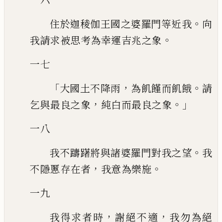
。
住於迦稜伽王國之婆羅門等近我
向
。
我請求被思考為幸運吉兆之象
一七
「
，
。
大國土不降雨
為飢饉而飢餓
請
，
。」
乞與最良之象
純白而最良之象
一八
。
我不躊躇將與諸婆羅門對我之望
我
，
。
不隱慝存在者
我意為樂施
一九
，
，
我得求者時
謝絕不適
我勿為絕