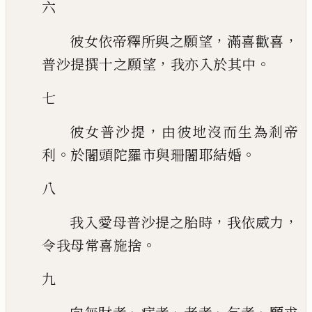
六
，
，
彼女依帝釋所與之願望
滿喜歡喜
，
。
普沙提撰十之願望
我亦入於其中
七
，
彼女普沙提
由彼地沒而生為剎帝
。
。
利
於闍頭陀羅市與珊闍耶結婚
八
，
，
我入愛母普沙提之胎時
我依威力
。
令我母常喜施捨
九