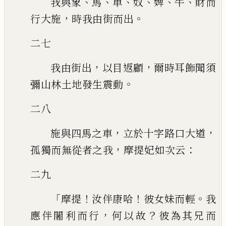
、
、
、
、
、
、
我與象
馬
車
奴
婢
牛
財而
，
。
行大施
時我由街而出
二七
，
，
我由街出
以目返顧
爾時耳飾聞須
。
彌山林土地發生震動
二八
，
，
施與四馬之車
立於十字路口大道
，
：
孤獨而無從者之我
摩提妃如次云
二九
「
！
！
。
摩提
汝伴康哈
彼女妹而輕
我
，
？
應伴闍利而行
何以故
彼為其兄而