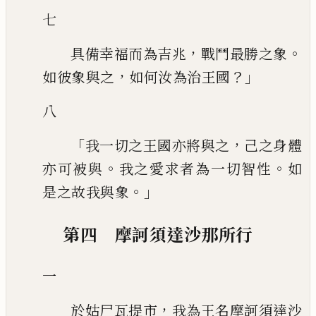
七
，
。
具備幸福而為吉兆
戰鬥最勝之象
，
？」
如彼象與之
如何汝為治王國
八
「
，
我一切之王國亦將與之
己之身體
。
。
亦可被與
我之愛求者為一切智性
如
。」
是之
故我與象
第四 摩訶須達沙那所行
一
，
於姑尸瓦提市
我為王名摩訶須達沙