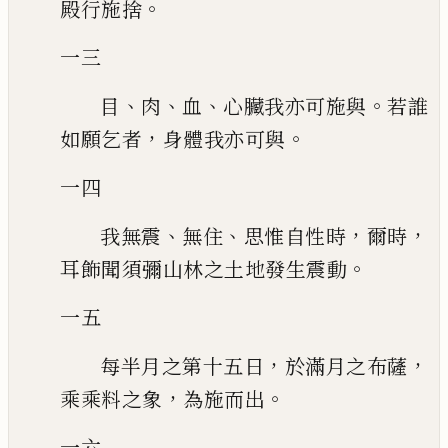
。
殿行施捨
一三
、
、
、
。
目
肉
血
心臟我亦可施與
若誰
，
。
如願乞者
身體我亦可與
一四
、
、
，
，
我無震
無住
思惟自性時
爾時
。
耳飾聞須彌山林之土地發生震動
一五
，
，
每半月之第十五日
於滿月之布薩
，
。
乘乘料之象
為施而出
一六