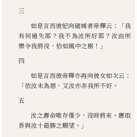
三
：「
如是言而彼妃向破城者帝釋云
我
？
？
有何過失耶
我不為汝所好耶
汝由所
，
！」
樂
令我將沒
恰如風中之樹
四
：
如是言而彼帝釋亦再向彼女如次云
「
，
。
依汝未為惡
又汝亦非我所不好
五
，
。
汝之壽命唯存僅少
沒時將來
應取
。」
吾與汝十最勝之願望