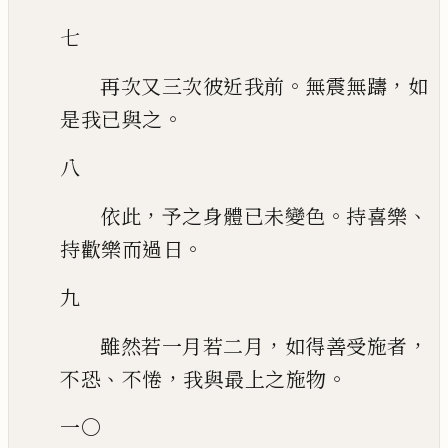
七
。
，
再次又三次彼近我前
無震無躊
如
。
是我已與之
八
，
。
、
依此
予之身體已未變色
持喜樂
。
持歡樂而過日
九
，
，
雖然若一月若二月
如得善受施者
、
，
。
不恐
不惓
我與最上之施物
一〇