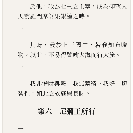
，
，
於他
我為七王之主宰
成為仰望人
。
天婆羅門摩訶果銀達之時
二
，
，
其時
我於七王國中
若我如有贈
，
，
。
物
以此
不易得譬喻大海而行大施
三
，
。
我非憎財與穀
我無蓄積
我好一切
，
。
智性
如此之故施與良財
第六 尼彌王所行
一