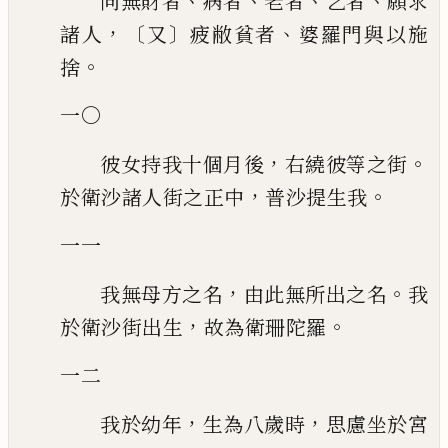
、
、
、
、
向無財者
病者
老者
乞者
願求
，〔
〕
、
諸人
又
疲敝貧者
婆羅門與以施
。
捨
一〇
，
。
彼女持我十個月後
右繞彼等之街
，
。
於衛沙諸人街之正中
普沙提生我
一一
，
。
我無母方之名
由此無所出之名
我
，
。
於衛沙街出生
故為衛珊陀羅
一二
，
，
我於幼年
生為八歲時
思慮坐於宮