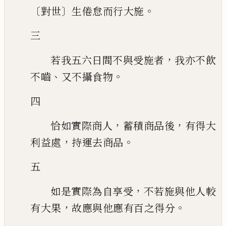
〔
〕
。
對世
生倦怠而行大施
三
，
若我五六日間不與受施者
我亦不飲
、
。
不嚙
又不攝食物
四
，
，
恰如實際商人
蓄積商品後
有得大
，
。
利益處
持運去商品
五
，
如是實際為自享受
不若施與他人較
，
。
有大果
故應與他應有百之得分