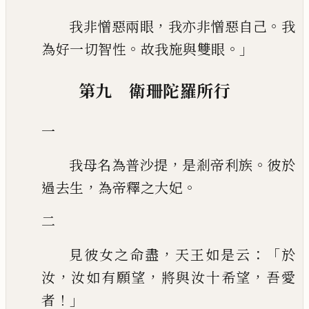
，
。
我非憎惡兩眼
我亦非憎惡自己
我
。
。」
為好一切智性
故我施與雙眼
第九 衛珊陀羅所行
一
，
。
我母名為普沙提
是剎帝利族
彼於
，
。
過去生
為帝釋之大妃
二
，
：「
見彼女之命盡
天王如是云
於
，
，
，
汝
汝如有願望
將與汝十希望
吾愛
！」
者