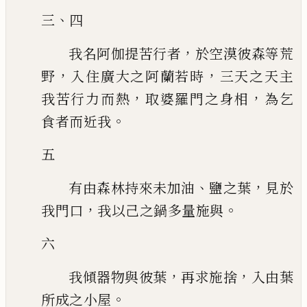
、
三
四
，
我名阿伽提苦行者
於空漠彼森
等荒
，
，
野
入住廣大之阿蘭若時
三天之
天主
，
，
我
苦行力而熱
取婆羅門之身相
為乞
。
食者而近我
五
、
，
有由森林持來未加油
鹽之葉
見於
，
。
我門口
我以己之鍋多量施與
六
，
，
我傾器物與彼葉
再求施捨
入由葉
。
所成之小屋