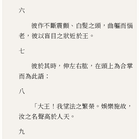
六
、
，
彼作不斷震顫
白髮之頭
曲軀而惱
，
。
老
彼以盲目之狀近於王
七
，
，
彼於其時
伸左右肱
在頭上為合掌
：
而為此語
八
「
！
。
，
大王
我望法之繁榮
娛樂施故
。
汝之名聲高於人天
九