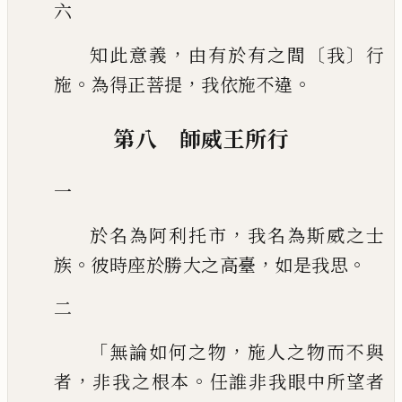
六
，
〔
〕
知此意義
由有於有之間
我
行
。
，
。
施
為得正菩提
我依施不違
第八 師威王所行
一
，
於名為阿利托市
我名為斯威之士
。
，
。
族
彼時座於勝大之高臺
如是我思
二
「
，
無論如何之物
施人之物而不與
，
。
者
非我之根本
任誰非我眼中所望者