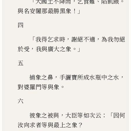
「
，
、
。
大國土不降雨
乞食難
陷飢餓
！」
與名安闍那最勝黑象
四
「
，
，
我
得乞求時
謝絕不適
為我勿絕
，
。」
於受
我與廣大之象
五
，
，
捕象之鼻
手灑寶所成水瓶中之水
。
對婆羅門等與象
六
，
：「
彼象之被與
大臣等如次云
因何
？
汝向求者等與最上之象