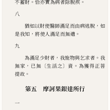
。
。
不蓄財
恰亦實為病者除脫疾
八
，
猶如以財使醫師滿足
而由病逃脫
如
，
。
是我知
將使人滿足而無遺
九
，
。
為滿足少財者
我施物與乞求者
我
，
〔
〕
。
無家
已無
生活之
資
為獲得正菩
。
提故
第五 摩訶果銀達所行
一