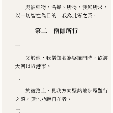
，
、
，
，
與彼施物
名聲
所得
我無所求
，
。
以一切智性為目的
我為此等之業
第二 僧伽所行
一
，
，
又於他
我僧伽名為婆羅門時
欲渡
。
大河以近港市
二
，
於彼路上
見我方向堅熱地步履難行
，
。
之道
無他乃勝自在者
三