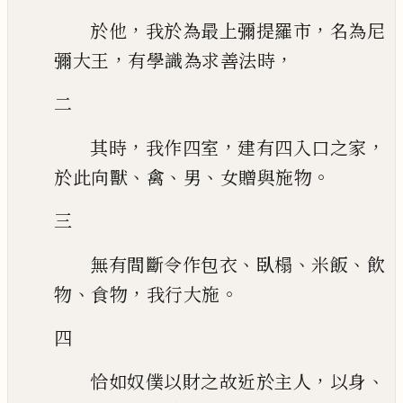
，
，
於他
我於為最上彌提羅市
名為尼
，
，
彌大王
有學識為求善法時
二
，
，
，
其時
我作四室
建有四入口之家
、
、
、
。
於此向獸
禽
男
女贈與施物
三
、
、
、
無有間斷令作包衣
臥榻
米飯
飲
、
，
。
物
食物
我行大施
四
，
、
恰如奴僕以財之故近於主人
以身