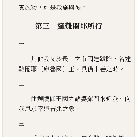
，
。
實施物
如是我施與彼
第三 達難闍耶所行
一
，
其他我又於最上之市因達跋陀
名達
〔
〕
，
。
難闍耶
庫魯國
王
具備十善之時
二
。
住迦陵伽王國之諸婆羅門來近我
向
。
我思求幸運吉兆之象
三