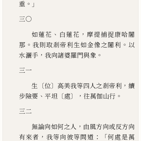
。」
重
三〇
、
，
如蓮花
白蓮花
摩提捕捉康哈闍
。
。
那
我則取剎帝利生如金像之闍利
以
，
。
水
灑手
我向諸婆羅門與象
三一
〔
〕
，
生
位
高美我等四人之剎帝利
續
、
〔
〕，
。
步險要
平坦
處
往萬伽山行
三二
，
無論向如何之人
由風方向或反方向
，
：「
有來者
我等向彼等問道
何處是萬