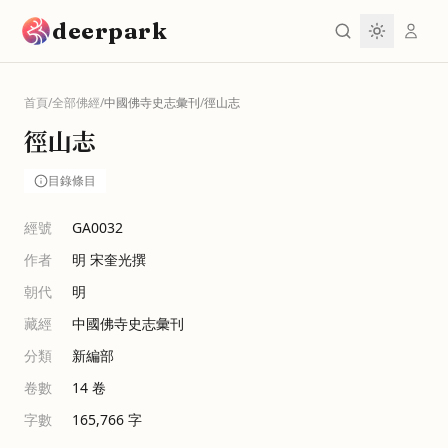
跳到主要內容
deerpark
首頁
/
全部佛經
/
中國佛寺史志彙刊
/
徑山志
徑山志
目錄條目
經號
GA0032
作者
明 宋奎光撰
朝代
明
藏經
中國佛寺史志彙刊
分類
新編部
卷數
14
卷
字數
165,766
字