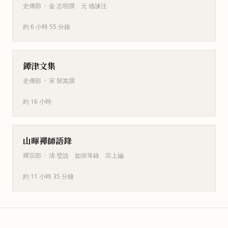
史傳部
·
金 志明撰 元 德諫注
約 6 小時 55 分鐘
鐔津文集
史傳部
·
宋 契嵩撰
約 16 小時
山暉禪師語錄
禪宗部
·
清 璧說 如崇等錄 宗上編
約 11 小時 35 分鐘