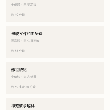
史傳部
·
宋 契嵩撰
約 40 分鐘
楊岐方會和尚語錄
禪宗部
·
宋 仁勇等編
約 55 分鐘
佛祖統紀
史傳部
·
宋 志磐撰
約 50 小時 30 分鐘
禪苑蒙求瑤林