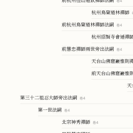
前杭州徑山道欽禪師法嗣
卷
4
杭州鳥窠道林禪師
前杭州鳥窠道林禪師法嗣
卷
4
杭州招賢寺會通禪
前慧忠禪師兩世旁出法嗣
卷
4
天台山佛窟巖惟則
前天台山佛窟巖惟
天
第三十二祖忍大師旁出法嗣
卷
4
第一世法嗣
卷
4
北宗神秀禪師
卷
4