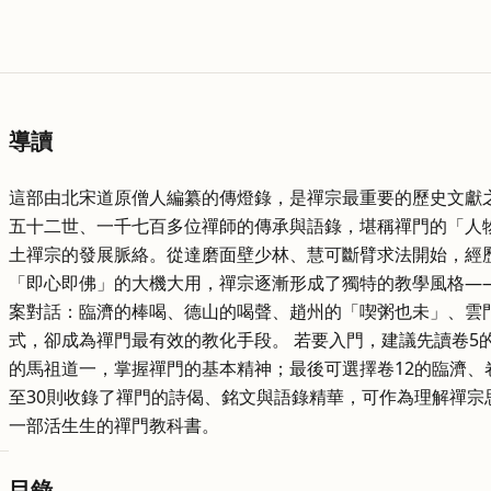
導讀
這部由北宋道原僧人編纂的傳燈錄，是禪宗最重要的歷史文獻
五十二世、一千七百多位禪師的傳承與語錄，堪稱禪門的「人
土禪宗的發展脈絡。從達磨面壁少林、慧可斷臂求法開始，經
「即心即佛」的大機大用，禪宗逐漸形成了獨特的教學風格—
案對話：臨濟的棒喝、德山的喝聲、趙州的「喫粥也未」、雲
式，卻成為禪門最有效的教化手段。 若要入門，建議先讀卷5
的馬祖道一，掌握禪門的基本精神；最後可選擇卷12的臨濟、卷
至30則收錄了禪門的詩偈、銘文與語錄精華，可作為理解禪
一部活生生的禪門教科書。
目錄