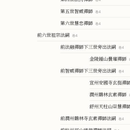
第五世智威禪師
卷
4
第六世慧忠禪師
卷
4
前六世祖宗法嗣
卷
4
前法融禪師下三世旁出法嗣
卷
4
金陵鍾山曇璀禪師
前智威禪師下三世旁出法嗣
卷
4
宣州安國寺玄挺禪
潤州鶴林玄素禪師
舒州天柱山崇慧禪
前潤州鶴林寺玄素禪師法嗣
卷
4