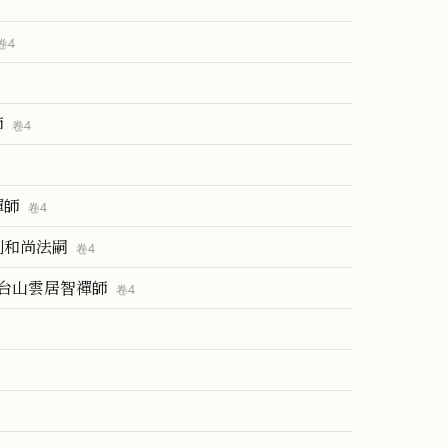
卷
4
師
卷
4
禪師
卷
4
則和尚法嗣
卷
4
台山雲居智禪師
卷
4