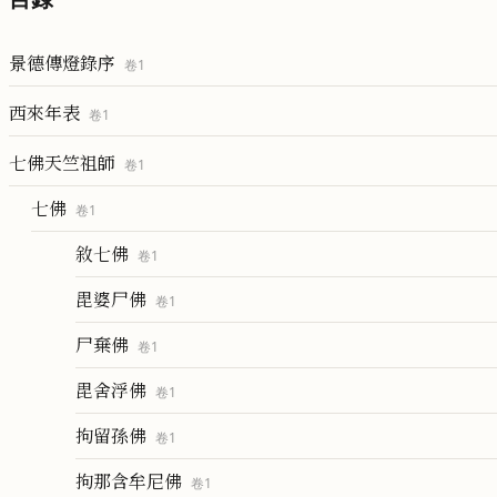
景德傳燈錄序
卷
1
西來年表
卷
1
七佛天竺祖師
卷
1
七佛
卷
1
敘七佛
卷
1
毘婆尸佛
卷
1
尸棄佛
卷
1
毘舍浮佛
卷
1
拘留孫佛
卷
1
拘那含牟尼佛
卷
1