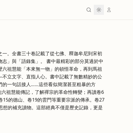
之一。全書三十卷記載了從七佛、釋迦牟尼到宋初
物志」與「語錄集」。 書中最精彩的部分莫過於中
歷六祖慧能「本來無一物」的頓悟革命，再到馬祖
—不立文字、直指人心。書中記載了無數精妙的公
門的一句話接人……這些看似簡潔甚至粗暴的方
的六祖慧能傳記，了解禪宗的革命性轉變；再讀卷6
15的德山、卷19的雲門等重要宗派的傳承。卷27
宗思想的補充讀物。這部經典不僅是歷史記錄，更是