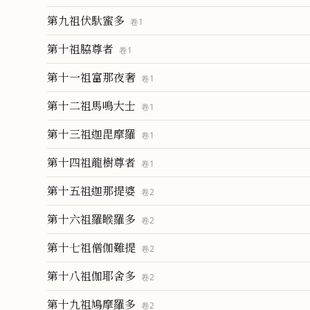
第九祖伏馱蜜多
卷
1
第十祖脇尊者
卷
1
第十一祖富那夜奢
卷
1
第十二祖馬鳴大士
卷
1
第十三祖迦毘摩羅
卷
1
第十四祖龍樹尊者
卷
1
第十五祖迦那提婆
卷
2
第十六祖羅睺羅多
卷
2
第十七祖僧伽難提
卷
2
第十八祖伽耶舍多
卷
2
第十九祖鳩摩羅多
卷
2