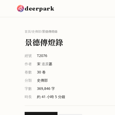
跳到主要內容
deerpark
首頁
/
史傳部
/
景德傳燈錄
景德傳燈錄
經號
T2076
作者
宋
道原
纂
卷數
30
卷
分類
史傳部
字數
369,846
字
時長
約 41 小時 5 分鐘