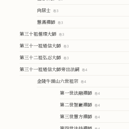
向居士
卷
3
慧滿禪師
卷
3
第三十祖僧璨大師
卷
3
第三十一祖道信大師
卷
3
第三十二祖弘忍大師
卷
3
第三十一祖道信大師旁出法嗣
卷
4
金陵牛頭山六世祖宗
卷
4
第一世法融禪師
卷
4
第二世智巖禪師
卷
4
第三世慧方禪師
卷
4
第四世法持禪師
卷
4