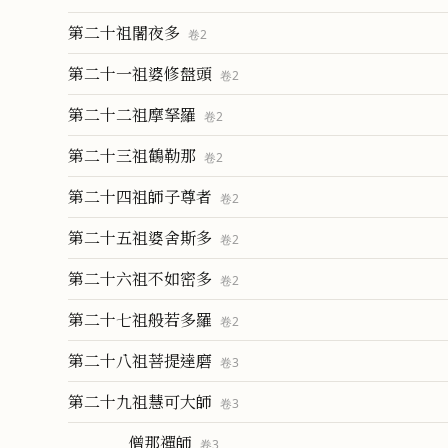
第二十祖闍夜多
卷
2
第二十一祖婆修盤頭
卷
2
第二十二祖摩拏羅
卷
2
第二十三祖鶴勒那
卷
2
第二十四祖師子尊者
卷
2
第二十五祖婆舍斯多
卷
2
第二十六祖不如密多
卷
2
第二十七祖般若多羅
卷
2
第二十八祖菩提達磨
卷
3
第二十九祖慧可大師
卷
3
僧那禪師
卷
3