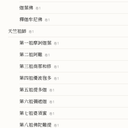
迦葉佛
卷
1
釋迦牟尼佛
卷
1
天竺祖師
卷
1
第一祖摩訶迦葉
卷
1
第二祖阿難
卷
1
第三祖商那和修
卷
1
第四祖優波毱多
卷
1
第五祖提多迦
卷
1
第六祖彌遮迦
卷
1
第七祖婆須蜜
卷
1
第八祖佛陀難提
卷
1