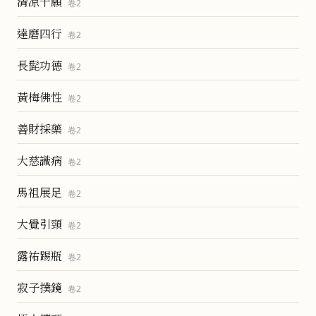
清凉十願
卷
2
達磨四行
卷
2
長髭功德
卷
2
黃梅佛性
卷
2
善財採藥
卷
2
大慈識病
卷
2
馬祖展足
卷
2
大覺引頸
卷
2
露祐踢瓶
卷
2
寂子撲鏡
卷
2