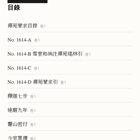
目錄
禪苑蒙求目錄
卷
1
No. 1614-A
卷
1
No. 1614-B 雪堂和尚注禪苑瑤林引
卷
1
No. 1614-C
卷
1
No. 1614-D 禪苑蒙求引
卷
1
釋迦七步
卷
1
達磨九年
卷
1
靈山密付
卷
1
少室單傳
卷
1