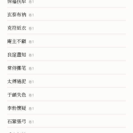
保福扶犁
卷
1
玄泰布衲
卷
1
克符紙衣
卷
1
庵主不顧
卷
1
良䆳盡知
卷
1
常侍擲笔
卷
1
太傅過泥
卷
1
于頔失色
卷
1
李勃懷疑
卷
1
石鞏張弓
卷
1