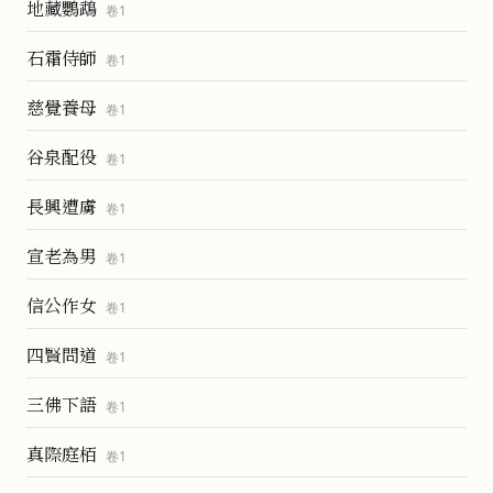
地藏鸚鵡
卷
1
石霜侍師
卷
1
慈覺養母
卷
1
谷泉配役
卷
1
長興遭虜
卷
1
宣老為男
卷
1
信公作女
卷
1
四賢問道
卷
1
三佛下語
卷
1
真際庭栢
卷
1