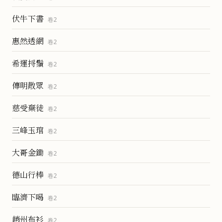
伏牛下書
卷
2
惠然透網
卷
2
希運捋鬚
卷
2
傳明散眾
卷
2
慈受棄徒
卷
2
三峰玉琯
卷
2
大哥金鋤
卷
2
德山行棒
卷
2
臨濟下喝
卷
2
趙州布衫
卷
2