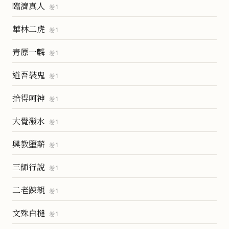
臨濟真人
卷
1
華林二虎
卷
1
青原一麟
卷
1
道吾裝鬼
卷
1
拾得呵神
卷
1
大覺潑水
卷
1
興教墮薪
卷
1
三師行說
卷
1
二老踈親
卷
1
文殊白槌
卷
1