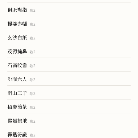
俱胝竪指
卷
2
提婆赤幡
卷
2
玄沙白紙
卷
2
茂源掩鼻
卷
2
石霜咬齒
卷
2
汾陽六人
卷
2
洞山三子
卷
2
招慶煎茶
卷
2
雲岩拂地
卷
2
禪鑑符讖
卷
2