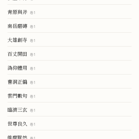
青原與斧
卷
1
南岳磨磚
卷
1
大雄創寺
卷
1
百丈開田
卷
1
溈仰體用
卷
1
曹洞正偏
卷
1
雲門數句
卷
1
臨濟三玄
卷
1
世尊良久
卷
1
維摩默然
卷
1