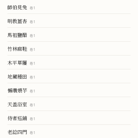
師伯見兔
卷
1
明教薑杏
卷
1
馬祖鹽醋
卷
1
竹林麻鞋
卷
1
木平草屨
卷
1
地藏種田
卷
1
懶瓚煨芋
卷
1
天盖浴室
卷
1
侍者巡鋪
卷
1
老諗四門
卷
1