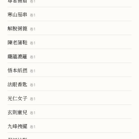
尊者撥眉
卷
1
寒山茄串
卷
1
解脫粥篦
卷
1
陳老蒲鞋
卷
1
龐蘊漉籬
卷
1
悟本紙撚
卷
1
法眼香匙
卷
1
光仁女子
卷
1
玄則童兒
卷
1
九峰拽擺
卷
1