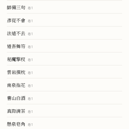
師備三句
卷
1
彥從不會
卷
1
法遠不去
卷
1
道吾舞笏
卷
1
秘魔擎杈
卷
1
雲岩摸枕
卷
1
南泉指花
卷
1
曹山白酒
卷
1
真際清茶
卷
1
懸泉皂角
卷
1