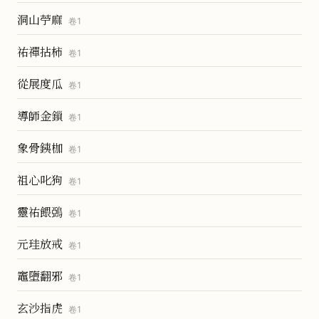
洞山苧麻
卷
1
祐禪拈柿
卷
1
從展度瓜
卷
1
導師金鎻
卷
1
象骨銕枷
卷
1
祖心叱狗
卷
1
靈祐餵鵶
卷
1
元珪放戒
卷
1
竈墮翻邪
卷
1
玄沙指虎
卷
1