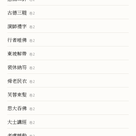
古德三韈
卷
2
演師禮字
卷
2
行者唾佛
卷
2
東坡解帶
卷
2
裴休納笏
卷
2
舜老民衣
卷
2
芙蓉束髮
卷
2
思大吞佛
卷
2
大士講經
卷
2
老盧幡動