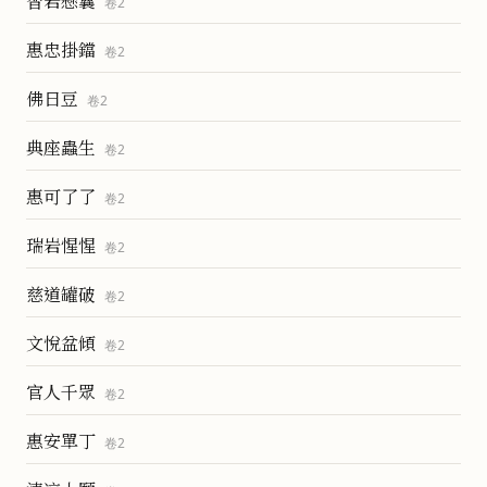
智岩懸囊
卷
2
惠忠掛鐺
卷
2
佛日豆
卷
2
典座蟲生
卷
2
惠可了了
卷
2
瑞岩惺惺
卷
2
慈道罐破
卷
2
文悅盆傾
卷
2
官人千眾
卷
2
惠安單丁
卷
2