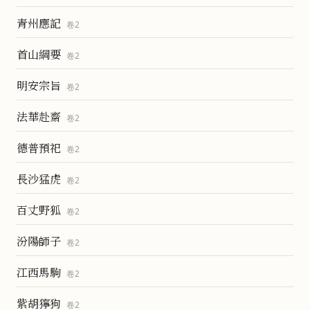
青州應記
卷
2
首山綱要
卷
2
明安宗旨
卷
2
法華赴齋
卷
2
德普預祀
卷
2
長沙猛虎
卷
2
百丈野狐
卷
2
汾陽師子
卷
2
江西馬駒
卷
2
紫胡獰狗
卷
2