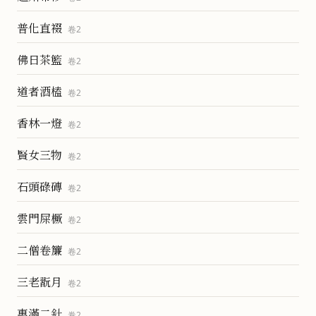
普化直裰
卷
2
佛日茶籃
卷
2
道者酒榼
卷
2
香林一燈
卷
2
賢女三物
卷
2
石頭碌磚
卷
2
雲門屎橛
卷
2
二僧卷簾
卷
2
三老翫月
卷
2
惠滿二針
卷
2