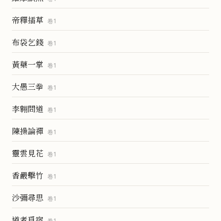
帝釋插草
卷
1
布袋乞錢
卷
1
黃蘗一掌
卷
1
大愚三拳
卷
1
李翱問道
卷
1
陳操論禪
卷
1
靈雲見花
卷
1
香嚴擊竹
卷
1
沙彌尋思
卷
1
道者覓宿
卷
1