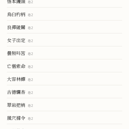
悟本钁頭
卷
2
烏臼杓柄
卷
2
良禪破關
卷
2
女子出定
卷
2
曇照呌苦
卷
2
亡僧索命
卷
2
大容林蟬
卷
2
古德爛杏
卷
2
翠岩把梢
卷
2
風穴據令
卷
2