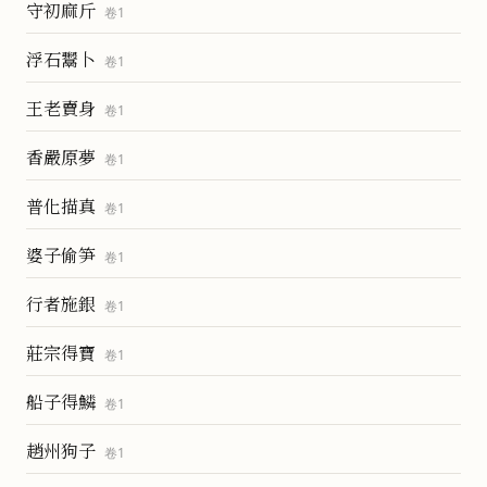
守初麻斤
卷
1
浮石鬻卜
卷
1
王老賣身
卷
1
香嚴原夢
卷
1
普化描真
卷
1
婆子偷笋
卷
1
行者施銀
卷
1
莊宗得寶
卷
1
船子得鱗
卷
1
趙州狗子
卷
1