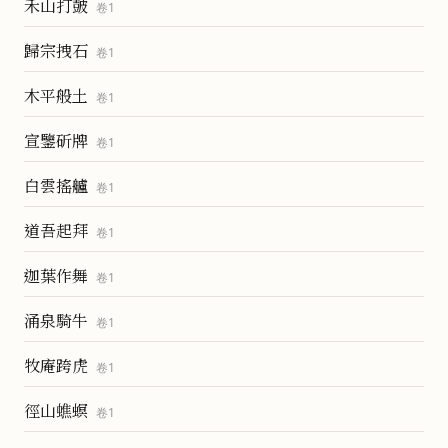
禾山打皷
卷
1
歸宗拽石
卷
1
木平般土
卷
1
宣鑒斫牌
卷
1
白雲搖艫
卷
1
道吾起拜
卷
1
迦葉作舞
卷
1
涌泉騎牛
卷
1
牧庵跨虎
卷
1
徑山蟭螟
卷
1