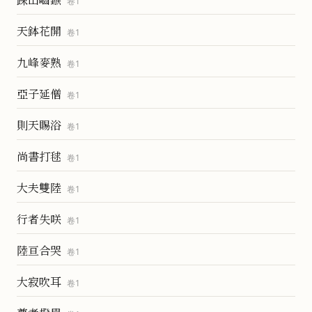
卷
1
天鉢花開
卷
1
九峰麥熟
卷
1
亞子延僧
卷
1
則天賜浴
卷
1
尚書打毬
卷
1
大夫雙陸
卷
1
行者失咲
卷
1
陸亘合哭
卷
1
大寂吹耳
卷
1