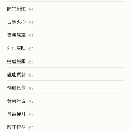
歸宗斬蛇
卷
1
古德火抄
卷
1
靈樹風車
卷
1
能仁雙趺
卷
2
達磨隻履
卷
2
盧能賣薪
卷
2
懶融負米
卷
2
黃蘗吐舌
卷
2
丹霞掩耳
卷
2
龍牙行拳
卷
2