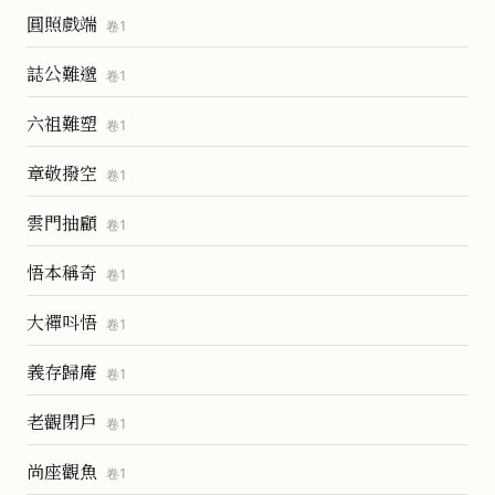
圓照戲端
卷
1
誌公難邈
卷
1
六祖難塑
卷
1
章敬撥空
卷
1
雲門抽顧
卷
1
悟本稱奇
卷
1
大禪呌悟
卷
1
義存歸庵
卷
1
老觀閉戶
卷
1
尚座觀魚
卷
1