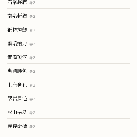
石鞏趂鹿
卷
2
南泉斬猫
卷
2
祇林揮劒
卷
2
藥嶠抽刀
卷
2
實際頂笠
卷
2
惠圓腰包
卷
2
上座鼻孔
卷
2
翠岩眉毛
卷
2
杉山拈尺
卷
2
義存斫槽
卷
2