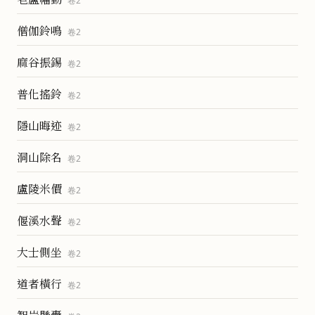
卷
2
僧伽鈴鳴
卷
2
麻谷振錫
卷
2
普化搖鈴
卷
2
隱山晦迹
卷
2
洞山除名
卷
2
盧陵米價
卷
2
偃溪水聲
卷
2
大士側坐
卷
2
道者橫行
卷
2