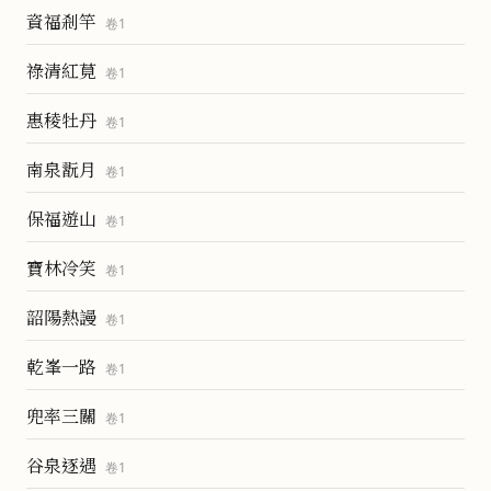
資福剎竿
卷
1
祿清紅莧
卷
1
惠稜牡丹
卷
1
南泉翫月
卷
1
保福遊山
卷
1
寶林冷笑
卷
1
韶陽熱謾
卷
1
乾峯一路
卷
1
兜率三關
卷
1
谷泉逐遇
卷
1