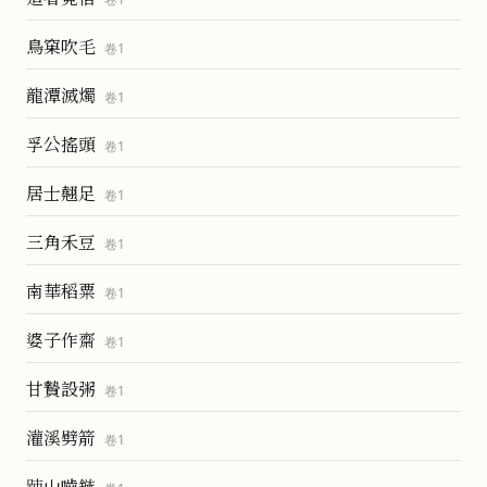
鳥窠吹毛
卷
1
龍潭滅燭
卷
1
孚公搖頭
卷
1
居士翹足
卷
1
三角禾豆
卷
1
南華稻粟
卷
1
婆子作齋
卷
1
甘贄設粥
卷
1
灌溪劈箭
卷
1
踈山嚙鏃