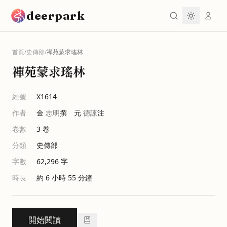
跳到主要內容
deerpark
首頁
/
史傳部
/
禪苑蒙求瑤林
禪苑蒙求瑤林
經號
X1614
作者
金
志明
撰 元
德諫
注
卷數
3
卷
分類
史傳部
字數
62,296
字
時長
約 6 小時 55 分鐘
開始閱讀