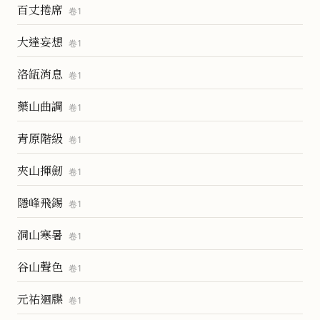
百丈捲席
卷
1
大達妄想
卷
1
洛缻消息
卷
1
藥山曲調
卷
1
青原階級
卷
1
夾山揮劒
卷
1
隱峰飛錫
卷
1
洞山寒暑
卷
1
谷山聲色
卷
1
元祐迴牒
卷
1