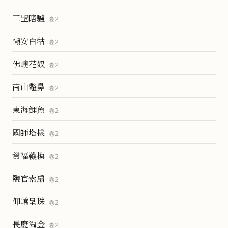
三聖瞎驢
卷
2
懶安白牯
卷
2
佛㠗花奴
卷
2
南山鼈鼻
卷
2
東海鯉魚
卷
2
國師塔樣
卷
2
資福韈模
卷
2
鹽官索扇
卷
2
仰嶠呈珠
卷
2
長慶淘金
卷
2