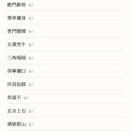
鹿門辭勑
卷
1
華亭藏身
卷
1
雲門聞頞
卷
1
北禪烹牛
卷
1
三角喝賊
卷
1
保寧摑口
卷
1
洪英掐膝
卷
1
恭語不
卷
1
玄言上石
卷
1
滿號銀山
卷
1