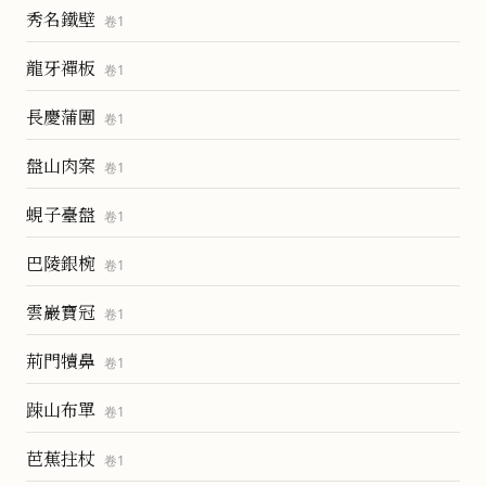
秀名鐵壁
卷
1
龍牙禪板
卷
1
長慶蒲團
卷
1
盤山肉案
卷
1
蜆子臺盤
卷
1
巴陵銀椀
卷
1
雲巖寶冠
卷
1
荊門犢鼻
卷
1
踈山布單
卷
1
芭蕉拄杖
卷
1