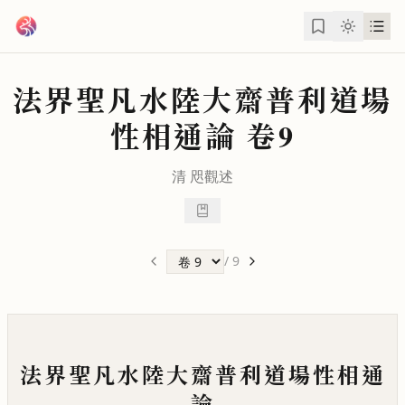
跳到主要內容
法界聖凡水陸大齋普利道場
性相通論
卷9
清
咫觀
述
/
9
法界聖凡水陸大齋普利道場性相通
論