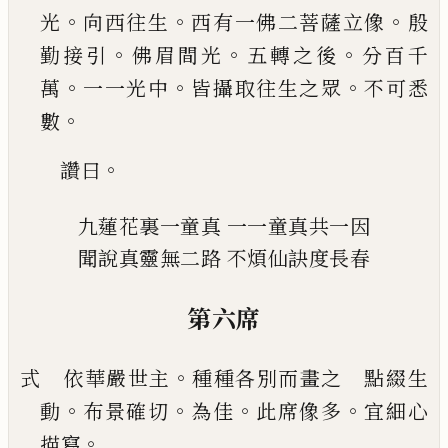
。
。
。
光
向
西往生
西有一佛二菩薩立像
殷
。
。
。
勤接引
佛眉間
光
五轉之後
分百千
。
。
。
萬
一一光中
皆攝取往生之
眾
不可悉
。
數
。
讚曰
九蓮花裏一童真
一一童真共一因
聞說真靈無二路
不煩仙訣度長春
第六席
。
式 依華嚴世主
種種各別而畫之 點綴生
。
。
。
。
動
布
景確切
為佳
此席像多
宜細心
。
描寫