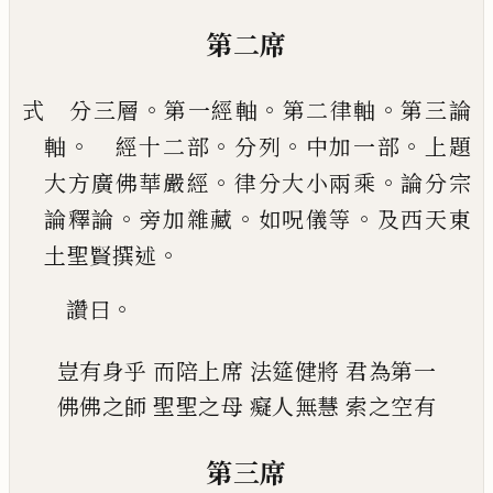
第二席
。
。
。
式 分三層
第一經軸
第二律軸
第三論
。
。
。
。
軸
經十
二部
分列
中加一部
上題
。
。
大方廣佛華嚴經
律分
大小兩乘
論分宗
。
。
。
論釋論
旁加雜藏
如呪儀等
及
西天東
。
土聖賢撰述
。
讚曰
豈有身乎
而陪上席
法筵健將
君為第一
佛佛之師
聖聖之母
癡人無慧
索之空有
第三席