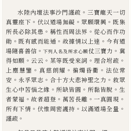
。
水陸內壇法事沙門謹疏
三寶龍天一切
。
。
。
真靈座下
伏以道場無礙
眾願環興
既集
。
。
所長必除其患
稱性
而周法界
從心而作功
。
。
。
勛
既有感而能通
故據情以
上達
今有道
。
。
場隨喜善信
仗三寶力
冀
下列人名及所求心願
。
。
。
。
得如願
云云
某等既受來詞
理合坿疏
。
。
。
上塵慧鑒
真
慈朗耀
徧燭昏衢
法位常
。
。
。
安
永孚眾志
合十方大悲
神聖之力
救眾
。
。
。
生心中苦惱之緣
所缺皆圓
所黏皆
脫
生
。
。
。
。
者蒙福
故者超登
萬苦長離
一真圓現
。
。
。
所有下
情
伏惟周密護持
以滿道場全量
。
謹疏