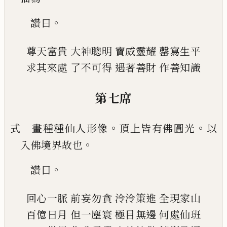
。
讚曰
尊天富貴
大神聰明
寶威靈耀
罄寫生平
求其來處
了不可得
遇著善財
作善知識
第七席
。
。
式 畫種種仙人形像
頂上皆有佛圓光
以
。
入佛境
界故也
。
讚曰
回心一脈
前妄勿貪
泠泠䇿進
全現家山
百億日月
但
一塵寰
極目無邊
何處仙班