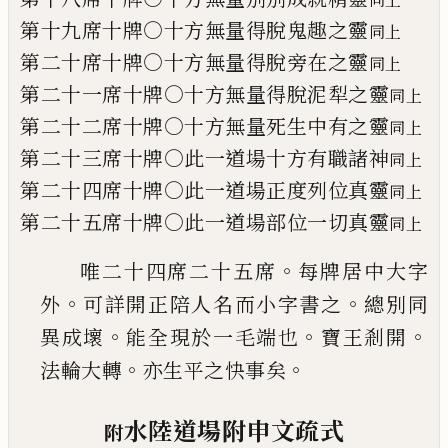
第十九席十牌○十方無量得脫鬼趣之靈
同上
第二十席十牌○十方無量得脫旁在之靈
同上
第二十一席十牌○十方無量得脫泥犁之靈
同上
第二十二席十牌○十方無量死生中有之靈
同上
第二十三席十牌○此一道場十方有職諸神
同上
第二十四席十牌○此一道場正度列位真靈
同上
第二十五席十牌○此一道場部位一切真靈
同上
。
唯二十四席二十五席
每牌居中大字
。
。
外
可詳開
正陪人名而小字書之
總別同
。
。
。
異成壞
能全現於
一毛端也
寶王剎開
。
。
法輪大轉
亦生平之快事矣
水陸道場附申文疏式
附