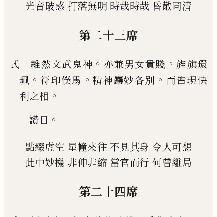
光音破惑
打落無明
時哉時哉
昏散同清
第二十三席
。
。
式 雜然文武鬼神
亦兼男女貴賤
旌旗環
。
。
。
珮
符印
僕馬
精神麤妙各別
而皆現快
。
利之相
。
讚曰
點綴虗空
星幢來往
不見其身
令人可想
此中妙機
非伸非縮
當官而行
何曾離局
第二十四席