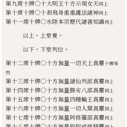
第九席十牌○十大明王十方示現女天
同上
第十席十牌○十剎飛身重重護法諸神
同上
第十一席十牌○水陸本宗歷代諸善知識
同上
。
。
以上
上堂竟
。
。
以下
下堂列位
第十二席十牌○十方無量一切天上真靈
十牌皆
然
第十三席十牌○十方無量諸仙列派真靈
同上
第十四席十牌○十方無量勝劣八部真靈
同上
第十五席十牌○十方無量四種輪王真靈
同上
第十六席十牌○十方無量一切人類真靈
同上
第十七席十牌○十方無量阿修羅部真靈
同上
第十八席十牌○十方無量別別成就精靈
同上