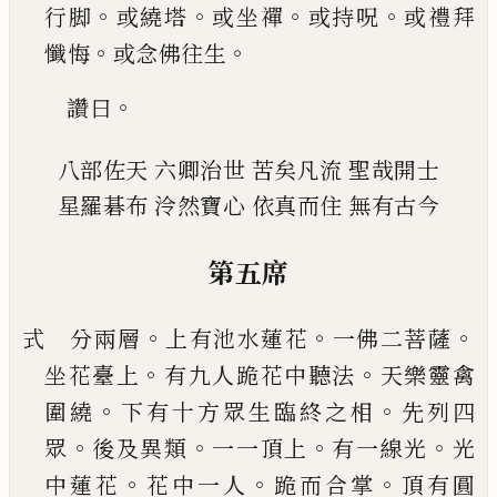
。
。
。
。
行脚
或繞塔
或坐禪
或持呪
或禮
拜
。
。
懺悔
或念佛往生
。
讚曰
八部佐天
六卿治世
苦矣凡流
聖哉開士
星羅碁布
泠然寶心
依真而住
無有古今
第五席
。
。
。
式 分兩層
上有池水蓮花
一佛二菩薩
。
。
坐花臺上
有九人跪花中聽法
天樂靈禽
。
。
圍繞
下有十方眾
生臨終之相
先列四
。
。
。
。
眾
後及異類
一一頂上
有一
線光
光
。
。
。
中蓮花
花中一人
跪而合掌
頂有圓