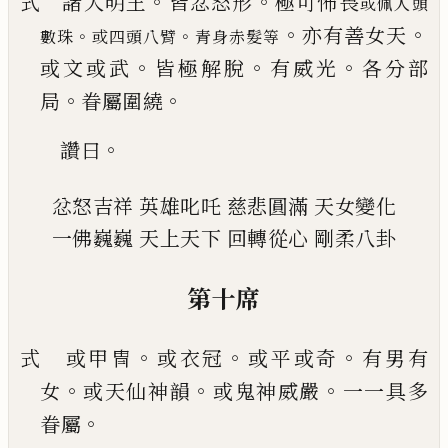
。
。
式 諸大明王
皆忿怒形
極可怖畏
或佩人頭
。
。
亦有善女天
。
。
數珠
或四頭八臂
青
身赤髮等
。
。
。
或文或武
皆極解脫
有威光
各
分部
。
。
局
眷屬圍繞
。
讚曰
忿怒吉祥
英雄叱吒
慈悲圓滿
天女變化
一佛巍巍
天上天下
回轉從心
剛柔八卦
第十席
。
。
。
式 或甲冑
或衣冠
或平或奇
有男有
。
。
。
女
或天仙神
韻
或鬼神威嚴
一一具多
。
眷屬