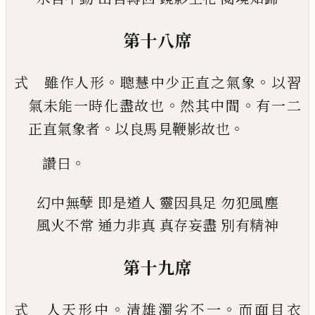
第十八席
。
。
式 雖作人形
聰慧中少正直之氣象
以習
。
。
氣未能
一時化盡故也
然其中間
有一二
。
。
正直氣象者
以
良馬見鞭影故也
。
讚曰
幻中無孽
即是道人
靈因具足
勿犯風塵
風火不常
通力非真
真存妄盡
別有精神
第十九席
。
。
式 人天形中
清雄濁劣不一
而面目衣