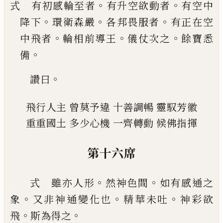
。
。
式 有初感輪至者
有升空欲動者
有空中
。
。
。
降下
環
衛森嚴
各
邦
畏服者
有正在空
。
。
。
中飛者
輪相前導
王
儀仗次之
餘寶悉
。
備
。
讚曰
飛行人主
曾莫予違
十善調暢
靈馭芳徽
重重國土
多少心機
一齊轉動
候佛指揮
第十六席
。
。
式
雖亦人形
然神色間
如有感通之
。
。
。
象
又非神通
變化也
精華未吐
神彩欲
。
。
飛
斯為得之