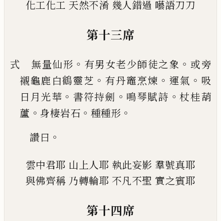
化工化工
天然不淆
幾人錯過
囈語刀刀
第十三席
。
。
式 無量仙形
有男女老少師徒之象
或旁
。
。
。
襯龜鹿
白
鶴
靈芝
有丹竈烹煉
運氣
吸
。
。
。
日月光華
書符持
劍
鳴
琴賦詩
杖桂葫
。
。
。
蘆
身棲岩石
種種形
。
讚曰
雲中君耶
山上人耶
執此妄影
羣號真耶
與佛齊稱
乃轉輪耶
不凡不聖
實之賓耶
第十四席