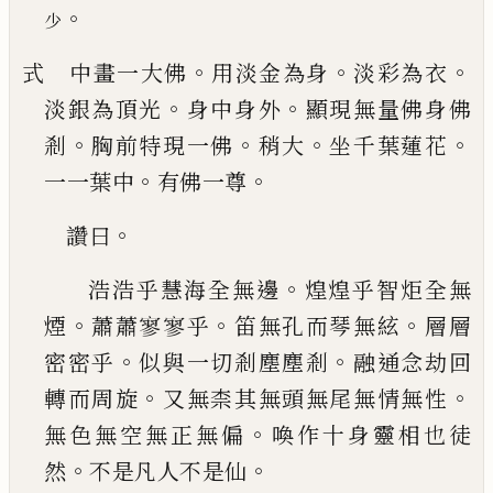
。
少
。
。
。
式 中畫一大佛
用淡金為身
淡彩為衣
。
。
淡銀為頂
光
身中身外
顯現無量佛身佛
。
。
。
。
剎
胸前特現一佛
稍大
坐千葉蓮花
。
。
一一葉中
有佛一尊
。
讚曰
。
浩浩乎慧海全無邊
煌煌乎智炬全無
。
。
。
煙
蕭蕭寥
寥乎
笛無孔而琴無絃
層層
。
。
密密乎
似與一切剎
塵塵剎
融通念劫回
。
。
轉而周旋
又無柰其無頭無
尾無情無性
。
無色無空無正無偏
喚作十身靈相
也徒
。
。
然
不是凡人不是仙