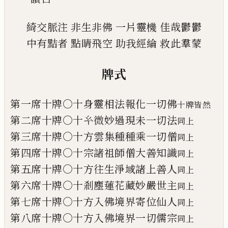
綺交脈注
非生非佛
一片靈機
佳哉
鬱
鬱
中有黠者
點睛飛空
助我經綸
救此羣蒙
牌式
第一席十牌○十身靈相法報化一切佛
十牌皆然
第二席十牌○十
𢆯
微妙過現未一切法
同上
第三席十牌○十方雲集種種乘一切僧
同上
第四席十牌○十宗諸祖師僧大善知識
同上
第五席十牌○十方往生淨域諸上善人
同上
第六席十牌○十剎塵蓮花藏妙嚴世主
同上
第七席十牌○十方入佛境界寄位仙人
同上
第八席十牌○十方入佛境界一切儒宗
同上