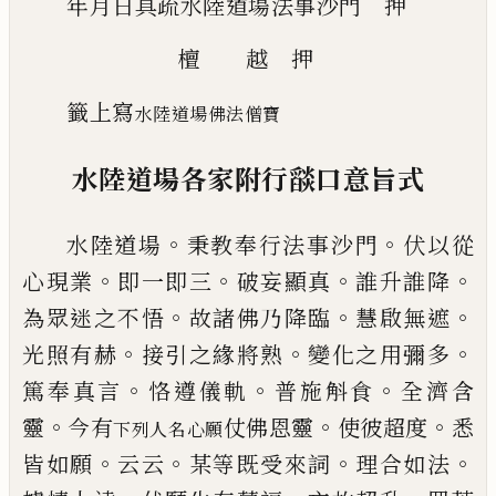
年月日具疏水陸道場法事沙門 押
檀 越 押
籤上寫
水陸道場佛法僧寶
水陸道場各家附行
𦦨
口意旨式
。
。
水陸道場
秉教奉行法事沙門
伏以從
。
。
。
。
心現業
即一
即三
破妄顯真
誰升誰降
。
。
。
為眾迷之不悟
故諸佛乃
降臨
慧啟無遮
。
。
。
光照有赫
接引之緣將熟
變化之用
彌多
。
。
。
篤奉真言
恪遵儀軌
普施斛食
全濟含
。
。
。
靈
今有
仗佛恩靈
使彼超度
悉
下列人名心願
。
。
。
。
皆如願
云云
某等既
受來詞
理合如法