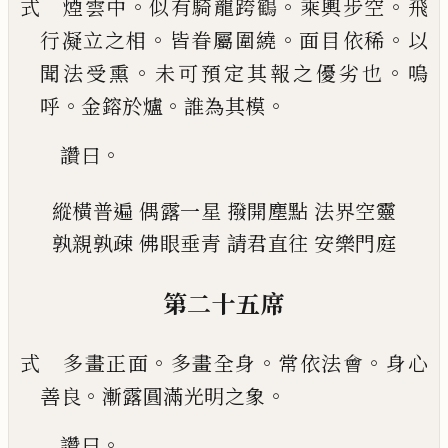
。
。
。
式 煙雲中
似有騎龍跨
鶴
乘輿步空
飛
。
。
。
行凝立之
相
皆眷屬圍繞
面目依稀
以
。
。
聞法受熏
未可預定
其報之優劣也
嗚
。
。
。
呼
金鎔於爐
誰為其模
。
讚曰
縱橫普遍
偶露一星
撥開塵點
法界空靈
孰親孰疎
佛眼垂青
請君直往
安樂門庭
第二十五席
。
。
。
式 多畫正面
多畫全身
常依法會
身心
。
。
善良
漸露
圓滿光明之象
。
讚曰