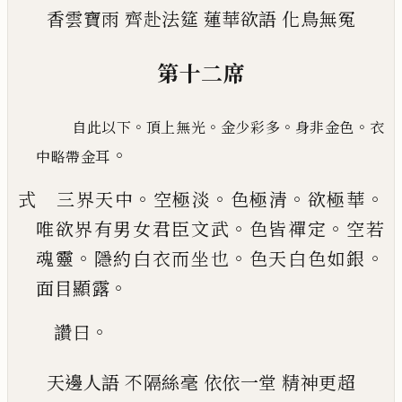
香雲寶雨
齊赴法筵
蓮華欲語
化鳥無冤
第十二席
。
。
。
。
自此以下
頂上無光
金少彩多
身非金色
衣
。
中略帶金耳
。
。
。
。
式 三界天中
空極淡
色極清
欲極華
。
。
唯欲界有男
女君臣文武
色皆禪定
空若
。
。
。
魂靈
隱約白衣而坐
也
色天白色如銀
。
面目顯露
。
讚曰
天邊人語
不隔絲毫
依依一堂
精神更超