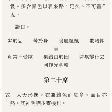
。
。
。
裳
多含青
色以表來路
足矣
不可畫作
。
鬼
。
讚曰
劣於品
苦於身
陰風颯颯
欺我性
真
真常不受欺
果錯由於因
速疾變化去
同作光明輪
第二十席
。
。
式 入天形像
衣兼雜色而紅多
面目亦
。
。
然
其神明
猶少靈機也