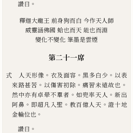
。
讚曰
釋迦大龍王
前身狗而白
今作天人師
威靈涵佛國
蛤也而天
能也而淵
變化不變化
筆墨是雲煙
第二十一席
。
。
。
式 人天形像
衣及面容
黑多白少
以表
。
。
。
來路甚苦
以傷害初除
痛習未遠故也
。
。
然中亦有卓犖不羣
者
如兜率天人
新出
。
。
。
阿鼻
即超凡入聖
教百億人
天
證十地
。
金輪位也
。
讚曰