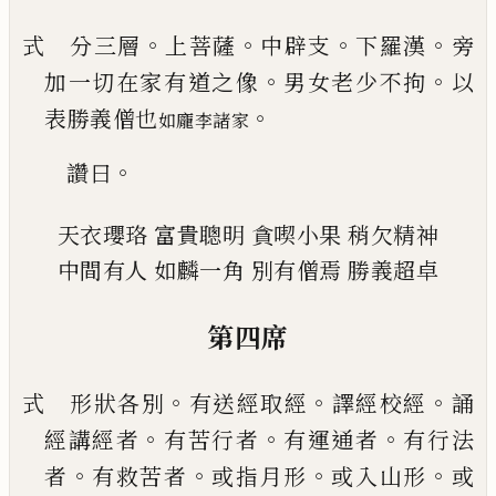
。
。
。
。
式 分三層
上菩薩
中辟支
下羅漢
旁
。
。
加一切在家
有道之像
男女老少不拘
以
。
表勝義僧也
如龐李諸家
。
讚曰
天衣瓔珞
富貴聰明
貪喫小果
稍欠精神
中間有人
如麟一角
別有僧焉
勝義超卓
第四席
。
。
。
式 形狀各別
有送經取經
譯經校經
誦
。
。
。
經講經者
有苦行者
有運通者
有行法
。
。
。
。
者
有救苦者
或指月
形
或入山形
或