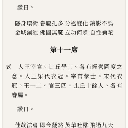
。
讚曰
隱身環衛
眷屬孔多
分途變化
鏡影不譌
金城湯池
佛國無魔
立功何處
自性彌陀
第十一席
。
。
式 人王宰官
比丘學士
各有經營圖度之
。
。
。
意
人王
梁代衣冠
宰官學士
宋代衣
。
。
。
。
冠
王一二
官三四
比
丘十餘人
各有
。
眷屬
。
讚曰
佳哉法會
即今凝然
英華吐露
飛過九天