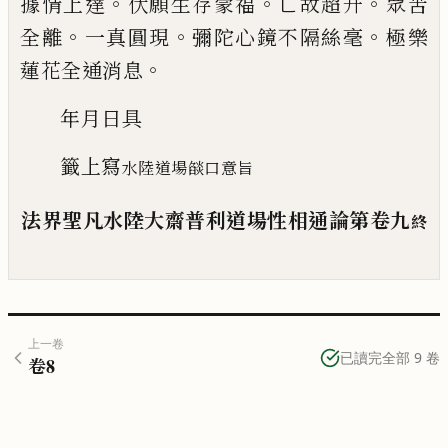
。
。
。
據情上達
伏願生存蒙福
亡故超
升
眾苦
。
。
。
全離
一真圓現
彌陀心鏡不隔絲毫
極樂
。
蓮
花全通消息
年月日具
籤上寫
水陸道場燄口意旨
法界聖凡水陸大齋普利道場性相通論第卷九
終
上一卷
已讀完全部
9
卷
卷
8