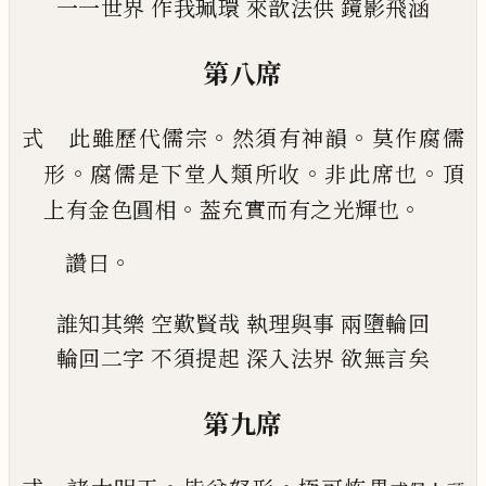
一一世界
作我珮環
來歆法供
鏡影飛涵
第八席
。
。
式 此雖歷代儒宗
然須有神韻
莫作腐儒
。
。
。
形
腐儒
是下堂人類所收
非此席也
頂
。
。
上有金色圓相
葢
充實而有之光輝也
。
讚曰
誰知其樂
空歎賢哉
執理與事
兩墮輪回
輪回二字
不須提起
深入法界
欲無言矣
第九席