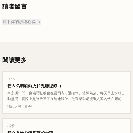
讀者留言
寫下你的讀經心得 →
閱讀更多
度化
僧人弘明感動虎和鬼聽經修行
齊永明年間，會稽釋弘明住在雲門寺，誦法華、禮懺為業。每天早上水瓶自
動盛滿，實際上是諸天童子在給他服侍。他還感動老虎進入室內伏在床前很
久才離開。他還看到小兒來聽經…
法苑珠林
· 卷
94
場景
釋女念佛身體復原的奇蹟