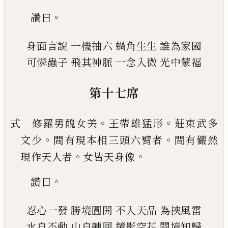
。
讚曰
身面言說
一機抽六
蝸角生生
誰為家國
可憐蟲子
飛其神脈
一念入微
光中蒙福
第十七席
。
。
式 修羅男醜女美
王帶雄猛形
莊束武多
。
。
文少
間
有現本相三頭六臂者
間有儼然
。
。
現作天人者
女
皆天身像
。
讚曰
忍心一發
勝境圓開
不入天品
為挾風雷
水自不動
山自轉回
鏡影空花
閱境知歸