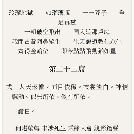
玲瓏地獄
如瑠璃瓶
一一芥子
全
是真靈
一朝破空飛出
同入遮那戶庭
我聞古昔阿鼻眾生
生天證道教化眾生
齊得金輪位
即今點點飛動猶如星
第二十二席
。
。
。
式 人天形像
面目依稀
衣裳淡白
神情
。
。
。
飄動
似無
所依
似有所依
。
讚曰
何堪輪轉
未涉死生
乘緣入會
鏡影鐘聲