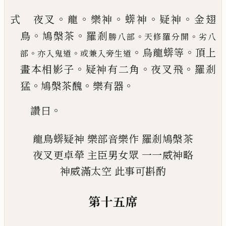
。
。
。
。
。
式 夜叉
龍
樂神
蠎神
疑神
金翅
。
。
鳥
鳩槃茶
羅剎
。
。
勝八
部
天修羅分開
劣八
。
。
烏龍蠎等
頂上
。
。
部
亦入鬼道
或兼入旁生道
。
。
。
畫本相
影子
疑神有二角
夜叉飛
羅剎
。
。
。
猛
鳩槃茶醜
樂有
器
。
讚曰
龍鳥蠎疑神
樂部音樂作
羅剎鳩槃茶
夜叉更卓犖
主臣男女眾
一一威神略
神威滿太空
此事可斟酌
第十五席