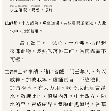
shuǐ
yú
sòng
zhòu
míng
qìng
zhèn
líng
。
。
水
盂
誦
呪
鳴
磬
振
鈴
。
。
。
。
法師想
十方諸佛
環坐道場
共放眉間玉毫光
入此
。
。
水中
以彰勝用
。
。
。
論主頌曰
一念心
十方佛
拈得起
。
。
來即此物
忽然
吹落桃華紅
香雨霏霏不
。
可極
。
。
。
上來奉請
諸佛菩薩
明王尊天
各以
正表云
。
。
。
。
威神
加被
我等
虔誦真言
不違法則
。
。
加持淨水
有大力用
我
今以此真言淨
。
。
。
。
水
散灑此地
道場內外
中土四方
隨
。
。
。
水所至
皆成結界
當願此處道場
香華