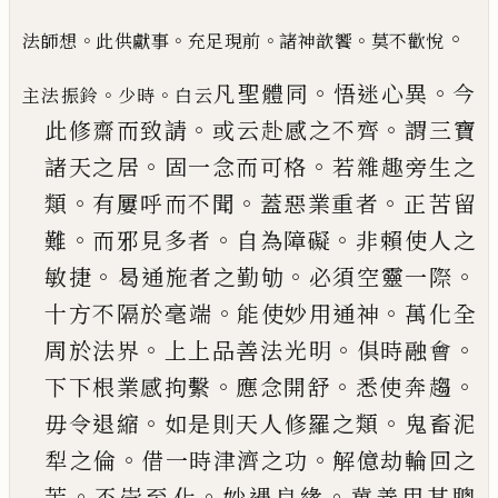
。
。
。
。
。
法師想
此供獻事
充足現前
諸神歆饗
莫不歡悅
。
。
凡聖體同
悟迷心異
今
。
。
主法振鈴
少時
白云
。
。
此修齋而致請
或
云赴感之不齊
謂三寶
。
。
諸天之居
固一念而可格
若雜趣旁生之
。
。
。
類
有屢呼而不聞
蓋惡業重者
正
苦留
。
。
。
難
而邪見多者
自為障礙
非賴使人之
。
。
。
敏捷
曷通施者之勤劬
必須空靈一際
。
。
十方不隔於毫
端
能使妙用通神
萬化全
。
。
。
周於法界
上上品善法
光明
俱時融會
。
。
。
下下根業感拘繫
應念開舒
悉使
奔趨
。
。
毋令退縮
如是則天人修羅之類
鬼畜泥
。
。
犁
之倫
借一時津濟之功
解億劫輪回之
。
。
。
苦
丕崇至
化
妙遇良緣
冀善用其聰