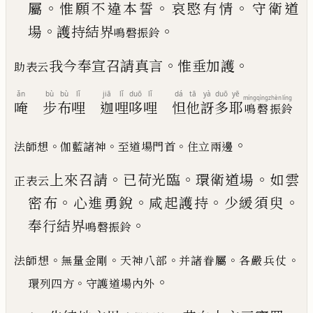
。
。
。
屬
惟願不違本誓
哀愍有情
守衛道
。
。
場
護持結界
鳴磬振鈴
。
。
我今奉宣召請真言
惟垂加護
助表云
ǎn
bù
bù
lǐ
jiā
lǐ
duō
lǐ
dá
tā
yà
duō
yē
míng
qìng
zhèn
líng
唵
步
布
哩
迦
哩
哆
哩
怛
他
訝
多
耶
鳴
磬
振
鈴
。
。
。
。
法師想
伽藍諸神
至道場門首
住立兩邊
。
。
。
上來召請
已
荷光臨
環衛道場
如雲
正表云
。
。
。
。
密布
心進
勇銳
咸起護持
少緩須臾
。
奉行結界
鳴磬振鈴
。
。
。
。
。
法師想
無量金剛
天神八部
并諸眷屬
各嚴兵仗
。
。
環列四方
守護道場內外