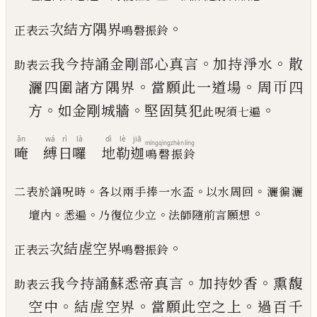
。
次結方隅界
正表云
鳴磬振鈴
。
。
我今持誦金剛部心真言
加持淨水
散
助表云
。
。
灑四圍
諸方隅界
當願此一道場
周帀四
。
。
。
方
如金剛城牆
堅固莫犯
此呪須七遍
ǎn
wá
rì
là
dì
lè
jiā
míng
qìng
zhèn
líng
唵
縛
日
囉
地
勒
迦
鳴
磬
振
鈴
。
。
。
二表於誦呪時
各以兩手捧一水盃
以水周回
灑徧灑
。
。
。
。
壇內
悉遍
乃復位少立
法師隨前言願想
。
次結虗空界
正表云
鳴磬振鈴
。
。
我今持誦蘇悉帝真言
加持妙香
熏馥
助表云
。
。
。
空中
結
虗空界
當願此空之上
過百千