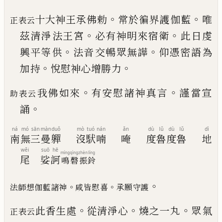
。
。
十大神王承佛勅
常於徧界護伽藍
唯
正表云
。
。
茲清淨
法王宮
必有神明來宿衛
此日虔
。
。
興平等供
法音
交暢眾無譁
仰憑密語為
。
。
加持
悅慰神心增勝力
。
。
我佛如來
有安慰諸神真言
謹當宣
助表云
。
誦
ná
mó
sān
màn
duǒ
mò
tuó
nán
ǎn
dù
lǔ
dù
lǔ
dì
南
無
三
曼
軃
沒
䭾
喃
唵
度
魯
度
魯
地
wěi
suō
hē
míng
qìng
zhèn
líng
尾
娑
訶
鳴
磬
振
鈴
。
。
。
法師想伽藍諸神
咸皆慰喜
承願守護
。
。
。
此香生處
從清淨心
燒之一丸
眾氣
正表云