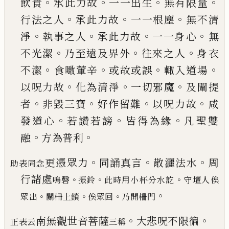
。
。
。
。
飲食
承
此力故
一一出生
無有限量
。
。
。
行法之人
承此力故
一一根塵
無不清
。
。
。
。
淨
執事之人
承此力故
一一身
心
無
。
。
。
不光潔
乃至遠及界外
往來之人
身衣
。
。
。
。
不潔
食噉葷辛
或故或誤
輙入道場
。
。
。
以呪力故
化為清
淨
一切邪魔
及闡提
。
。
。
。
者
非毀三寶
好作留難
以呪
力故
咸
。
。
。
發道心
若讚若謗
皆得為緣
凡聖雙
。
。
融
方
為普利
。
。
。
更憑眾力
同誦真言
散灑法水
周
助表同念
行
諸處
。
。
。
鳴磬
振鈴
此時用小杯分水訖
守壇人俟
。
。
。
。
眾出
關柵上鎖
俟眾回
乃開柵門
。
。
南無觀世音菩薩
大悲呪不限徧
正表云
三稱