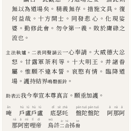
。
。
。
無以為道場矣
精義無存
措施文具
復
。
。
。
何益哉
十方開士
同發悲
心
化現娑
。
。
。
婆
勤修此會
勿令第一義
敗於庸碌之
。
流也
。
一心奉請
大威德大忿
。
主法執爐
二表同聲請云
。
。
。
怒
甘露軍荼利
等
十大明王
并諸眷
。
。
。
屬
惟願不違本誓
哀愍有情
臨降道
。
。
場
護持結界
鳴磬振鈴
。
。
我今奉宣本尊真言
願垂加護
助表云
ǎn
hù
lú
hù
lú
dǐ
sè
zhà
pán
tuó
pán
tuó
ā
nà
ā
唵
戶
盧
戶
盧
底
瑟
吒
盤
陀
盤
陀
阿
那
阿
nà
ā
mì
lǐ
dì
wū
èr
hé
bō
那
阿
密
哩
帝
烏
𤙖
𭠒
二
合
撥