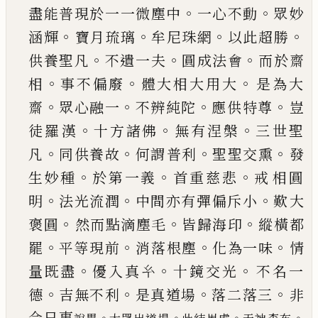
。
。
盡能普現於一一微塵中
一心不動
眾妙
。
。
。
。
涵輝
寶月琉璃
牟尼珠網
以此超勝
。
。
。
供養聖凡
不遺一
夫
圓成法會
而於齋
。
。
。
相
事不偏廢
體大相大用大
是為大
。
。
。
。
齋
眾心融一
不辨純陀
應供特尊
豈
。
。
。
徒羅
漢
十方諸佛
無有涅槃
三世聖
。
。
。
。
凡
同供養故
何謂
普利
聖聖交熏
發
。
。
。
生妙種
於第一義
首重慈悲
戒
相圓
。
。
。
明
法光流潤
中間亦有彈偏斥小
歎大
。
。
。
褒圓
然而點滴塵毛
皆歸海印
縱橫都
。
。
。
。
罷
平等現前
消
落根塵
化為一味
情
。
。
。
量既盡
優入真
𢆯
十鏡交光
不名一
。
。
。
。
德
吉無不利
是真道場
落二落三
非
今日
事