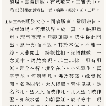
。
。
。
。
道場
茲當開啟
有意敷宣
三寶光中
。
希
垂朗鑒
。
。
。
。
跪讀意旨一遍
鳴磬
振鈴
起
三拜
。
。
。
既發大心
同襄勝事
當明宗旨
主法宣示云
。
。
。
成就道場
何
謂法界
於一真上
映現重
。
。
。
重
理事事理
無礙無礙
眾生從此門
。
。
。
出
歷千劫而不返
其於本位
不離一
。
。
。
。
絲
大悲開士
諦觀性相
深悟離微
一
。
。
。
念光中
炳然
齊現
非生非佛
即有即
。
。
。
。
無
理全在智
境全在心
心
佛眾生
真
。
。
。
平等故
何謂聖凡
佛及菩薩
緣覺聲
。
。
。
。
聞
名為四聖
天人修羅
旁生鬼獄
是
。
。
名六凡
聖入凡
而映作凡
凡入聖而映作
。
。
。
。
聖
如秋水碧
如朝雲紅
於平等中
現