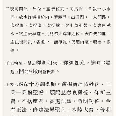
。
。
。
。
二表同問訊
出位
至
佛位前
同拈香
各執一小水
。
。
。
。
。
杯
放少許栴檀於內
隨灑淨
出柵門
一人領路
。
。
。
。
次提燈
次提旛
次提爐
次小
魚引磬
次表白執
。
。
。
。
水
次主法執爐
凡見佛天尊神之位
表白先問訊
。
。
。
。
主法後問訊
各處一一灑淨訖
仍迴
內壇
鳴磬
振
。
鈴
。
。
釋迦如來
釋迦如來
道
場
。
正表執爐
舉云
拜下
。
開
啟
起立
問訊
鳴磬振鈴
。
。
歸命十方調御師
演揚清淨微妙法
三
正表云
。
。
乘一乘
賢聖僧
願賜慈悲哀攝受
仰祈三
。
。
。
。
寶
不捨慈悲
高
處法筵
證明功德
今
。
。
。
奉正法
修建法界聖凡
水陸
大齋
普利