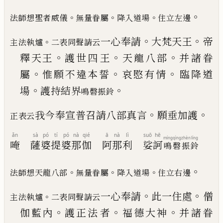
。
。
。
。
法師想聖者威儀
無量眷屬
降入道場
住立左邊
。
。
一心奉請
大梵天王
帝
。
主法執爐
二表同聲請云
。
。
。
釋天王
護世四
王
天龍八部
并諸眷
。
。
。
屬
惟願不違本誓
哀愍有情
臨降道
。
。
場
護持結界
鳴磬振鈴
。
。
我今奉宣普召請八部真言
願垂加護
正表云
ǎn
sà
pó
tí
pó
nà
qié
ā
nà
lì
suō
hē
míng
qìng
zhèn
líng
唵
薩
婆
提
婆
那
伽
阿
那
利
娑
訶
鳴
磬
振
鈴
。
。
。
。
法師想天龍八部
無量眷屬
降入道場
住立右邊
。
。
一心奉請
此一住處
僧
。
主法執爐
二表同聲請云
。
。
。
伽藍內
護正法
者
福德大神
并諸眷