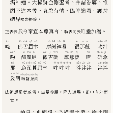
。
。
。
滿神通
大穢跡
金剛聖者
并諸眷屬
惟
。
。
。
願不違本誓
哀愍有情
臨
降道場
護持
。
結界
鳴磬振鈴
。
。
我今奉宣本尊真言
唯垂加護
正表云
助表同云
ǎn
fó
shé
qū
yù
mó
hē
bō
là
hěn
nà
ài
wěn
zhī
唵
佛
舌
屈
聿
摩
訶
鉢
囉
很
那
礙
吻
汁
wěn
xī
mó
ní
wēi
jí
wēi
mó
nà
qī
ǎn
zhuó
jí
吻
醯
摩
尼
微
吉
微
摩
那
棲
唵
斫
急
nà
wū
shēn
mù
qū
yù
hōng
hōng
hōng
pàn
pàn
pàn
pàn
pàn
那
烏
深
暮
屈
聿
吽
吽
吽
泮
泮
泮
泮
泮
suō
hē
míng
qìng
zhèn
líng
娑
訶
鳴
磬
振
鈴
。
。
。
法師想聖者威儀
無量眷屬
降入道場
正中向外而
。
立
。
。
。
論曰
此觀想
乃道場之要
捨此則