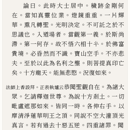
。
。
論曰
此時大士居中
穢跡金剛何
。
。
。
在
當知真靈位
業
燈鏡重重
一片輝
。
。
。
華
熏凡轉聖
光明決定
不可
託之於不
。
。
。
思議也
入道場者
當觀第一義
於斯尚
。
。
。
滯
第一何存
故不悟六相十
𢆯
於佛富
。
。
。
貴境
必昏
然而不識
寶山空手
不亦悲
。
。
夫
至於以此為名利
之壟
則菩提真印亡
。
。
。
。
矣
十方龍天
能無悲愍
況復
如來
。
恭聞聖觀自在
為諸大
。
法師上香設拜
正表執爐云
。
。
。
眾
乞請釋迦
世尊
為說十方剎土
一切
。
。
。
毗盧遮那如來
皆同一
時
各伸右手
以
。
摩清淨蓮華明王之頂
同說不空
大灌頂光
。
。
。
真言
若有過去十惡五逆
四重諸罪
聞