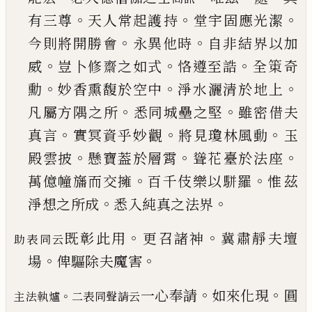
。
。
。
有三尊
天人常起護
持
堂宇固應光潔
。
。
今則將開勝會
永異他時
自非
結界以加
。
。
。
威
豈卜修齋之如式
恪遵至誥
全䇿奇
。
。
。
勳
妙香熏馥於空中
淨水灑清於地上
。
。
凡屬方隅
之所
悉同城壘之堅
雖密借夫
。
。
。
真言
實冥資乎妙
觀
將見瓊林風動
玉
。
。
。
殿雲披
懸寶葢於層霄
聳花
臺於法座
。
。
萬億幢旛而交擁
百千伎樂以駢羅
惟
茲
。
。
淨想之所成
悉入純真之法界
。
。
既彰此用
更召諸神
冀肅靜夫壇
助表同云
。
。
場
俾驅除夫魔害
。
。
一心奉請
如來化現
圓
。
主法執爐
二表同聲請云