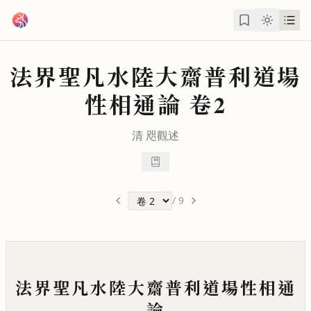
跳到主要內容
法界聖凡水陸大齋普利道場
性相通論
卷2
清
咫觀
述
/
9
法界聖凡水陸大齋普利道場性相通
論