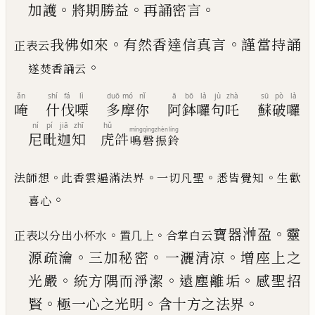
。
。
。
加護
將期勝益
再誦
密言
。
。
我佛如來
有然香達信真言
謹當持誦
正表云
。
遂焚香誦云
ǎn
shí
fá
lì
duō
mó
nǐ
ā
bō
là
jù
zhà
sū
pò
là
唵
什
伐
㗚
多
摩
你
阿
鉢
囉
句
吒
蘇
破
囉
ní
pí
jiā
zhī
hǔ
míng
qìng
zhèn
líng
尼
毗
迦
知
虎
𤙖
鳴
磬
振
鈴
。
。
。
。
法師想
此香雲遍滿法界
一切凡聖
悉皆覺知
生歡
。
喜心
。
寶器浺盈
靈
。
。
正表以分出小杯水
置几上
合掌白云
。
。
。
源疏瀹
三加秘密
一灑清凉
增座上之
。
。
。
光嚴
統方隅而淨潔
遠塵離
垢
感聖招
。
。
。
賢
極一心之光明
含十方之法界