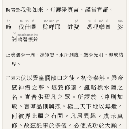
。
。
。
我佛如來
有灑淨真言
謹當宣誦
助表云
ǎn
fá
shí
là
shē
miē
yē
pá
xī
lǐ
mó
xì
suō
唵
伐
什
囉
賒
咩
耶
𤙖
癹
悉
哩
摩
呬
娑
hē
míng
qìng
zhèn
líng
訶
鳴
磬
振
鈴
。
。
。
。
正表灑淨一周
法師想
水所到處
嚴淨光明
即成結
。
界
。
。
伏以覺皇憫燄口之徒
初令奉斛
梁帝
正表云
。
。
感神僧
之夢
遂致修齋
雖略標水陸之
。
。
名
實普供聖凡之
眾
所謂於三尊則加
。
。
。
敬
言羣品則興悲
極上天下
地以無遺
。
。
何彼界此疆之有閒
凡居異趣
咸示真
。
。
。
修
故茲託事於多儀
必使成功於大願