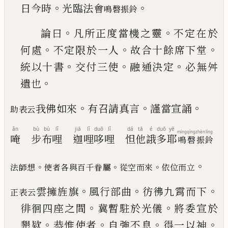
。
。
日今時
光臨法會
鳴磬振鈴
。
。
論曰
凡所正度當機之靈
不定在於
。
。
。
何處
不定限
於一人
故合十餘席下堂
。
。
。
統以十書
交付三使
融
通決定
必無舛
。
遺也
。
。
。
我佛如來
有召請真言
謹當宣誦
助表云
ǎn
bù
bù
lǐ
jiā
lǐ
duō
lǐ
dá
tā
é
duō
yē
míng
qìng
zhèn
líng
唵
步
布
哩
迦
哩
哆
哩
怛
他
誐
多
耶
鳴
磬
振
鈴
。
。
。
。
法師想
使者各與百千眷屬
從空而來
依位而立
。
。
。
雲擁旌旗
風行部曲
彷彿九霄而下
正表云
。
。
徘徊四座
之間
冀暫駐於光儀
將委宣於
。
。
。
。
懇欵
恭惟使者
自
強不息
得一以神