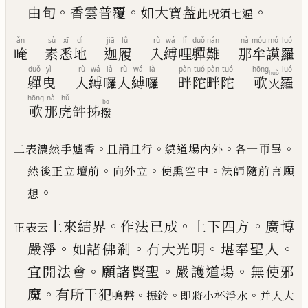
。
。
。
由旬
香雲普覆
如
大寶葢
此呪須七遍
ǎn
sù
xī
dì
jiā
lǚ
rù
wá
lǐ
duǒ
nán
nà
móu
mó
luó
唵
素
悉
地
迦
履
入
縛
哩
軃
難
那
牟
謨
羅
duǒ
yì
rù
wá
là
rù
wá
là
pàn
tuó
pàn
tuó
hōng
luó
huǒ
軃
曳
入
縛
囉
入
縛
囉
畔
陀
畔
陀
㰤
羅
火
hōng
nà
hǔ
bō
㰤
那
虎
𤙖
𭠒
撥
。
。
。
。
二表濃然手爐香
且誦且行
繞道場內外
各一帀畢
。
。
。
然後正立壇前
向外立
使熏空中
法師隨前言願
。
想
。
。
。
上來結界
作法
已
成
上下四方
廣博
正表云
。
。
。
。
嚴淨
如諸
佛剎
有大光明
堪奉聖人
。
。
。
宜開法會
願諸賢聖
嚴
護道場
無使邪
。
魔
有所干犯
。
。
。
鳴磬
振鈴
即將小杯淨水
并入大