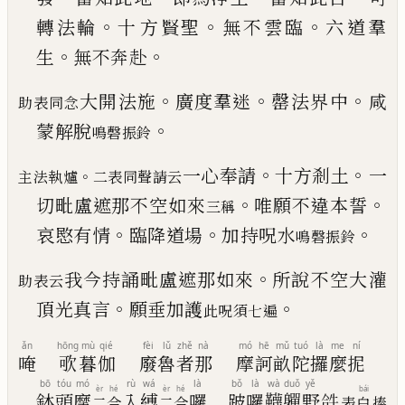
。
。
。
轉法輪
十
方賢聖
無不雲臨
六道羣
。
。
生
無不奔赴
。
。
。
大開
法施
廣度羣迷
罄法界中
咸
助表同念
。
蒙解脫
鳴磬振鈴
。
。
一心奉請
十方剎土
一
。
主法執爐
二表同聲請云
。
。
切毗盧遮那不
空如來
唯願不違本誓
三稱
。
。
。
哀愍有情
臨降道場
加
持呪水
鳴磬振鈴
。
我今持誦毗盧遮那如來
所說不空大灌
助表云
。
。
頂光
真言
願垂加護
此呪須七遍
ǎn
hōng
mù
qié
fèi
lǔ
zhě
nà
mó
hē
mǔ
tuó
là
me
ní
唵
㰤
暮
伽
廢
魯
者
那
摩
訶
畝
陀
攞
麼
抳
bō
tóu
mó
rù
wá
là
bǒ
là
wà
duǒ
yě
èr
hé
èr
hé
bái
鉢
頭
摩
入
縛
囉
跛
囉
韈
軃
野
𤙖
二
合
二
合
表
白
捧