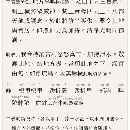
。
。
先結地方界
恭白十方三寶眾
正表云
鳴磬振鈴
。
。
明王穢跡
眾威神
梵王帝釋四天王
八部
。
。
天龍咸護念
於此
將修平等供
要令其地
。
。
異常居
仰憑神力為加持
清淨光明同佛
。
剎
。
。
我今持誦吉利忿怒真言
加持淨水
散
助表云
。
。
。
灑此地
結地方界
當願此地之下
深百
。
。
。
由旬
如淨琉璃
永
無垢穢
此呪須多徧
ǎn
zhǐ
lǐ
zhǐ
lǐ
bá
zhé
luó
bá
zhé
lǐ
bù
nè
pàn
唵
枳
里
枳
里
䟦
折
羅
跋
折
里
部
訥
畔
tuó
pàn
tuó
hǔ
pàn
èr
hé
míng
qìng
zhèn
líng
陀
畔
陀
虎
𤙖
泮
二
合
鳴
磬
振
鈴
。
。
。
。
二表於誦呪時
各以兩手
捧一水盃
以水周回灑淨
。
。
。
壇之內外悉遍
乃復位少立
法師隨前言願想