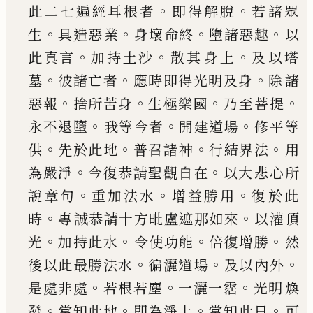
。
。
此二七遍經耳根者
即得解脫
若諸眾
。
。
。
。
生
具造惡
業
身壞命終
墮諸惡趣
以
。
。
。
此真言
加持土沙
散其
身上
及以塔
。
。
。
墓
彼諸亡者
應時即得光明及身
除
諸
。
。
。
。
惡報
捨所苦身
生極樂國
乃至菩提
。
。
。
永不退墮
我等今者
開建道場
修平等
。
。
。
。
供
先於此地
普召諸
神
行結界法
用
。
。
為嚴淨
今復恭請聖觀自在
以大
悲心所
。
。
。
說章句
重加法水
增益勝用
復於此
。
。
時
專
誠恭請十方毗盧遮那如來
以灌頂
。
。
。
。
光
加持此水
令使功能
倍復增勝
然
。
。
。
後以此最勝法水
徧灑道
場
及以內外
。
。
。
是處非處
若根若塵
一灑一霑
光明
煥
。
。
。
。
發
當知此地
即為淨土
當知此日
可