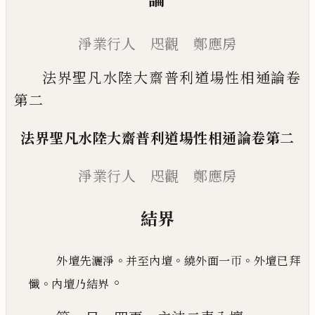
淨業行人 咫觀 鄭應房
法界聖凡水陸大齋普利道場性相通論卷
第二
法界聖凡水陸大齋普利道場性相通論卷第二
淨業行人 咫觀 鄭應房
結界
。
。
。
外壇先灑淨
并至內壇
繞外面一帀
外壇
已
拜
。
。
懺
內壇乃結界