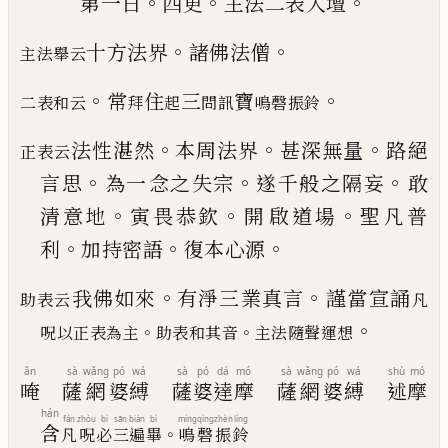
。
。
。
第一日
四更
主法二表入壇
。
。
十方法界
諸佛法僧
主法舉云
。
。
常
住
三
寶
二表和云
拜
起
問訊
鳴磬
振鈴
。
。
。
法性湛然
本周法界
甚深無量
路絕
正表云
。
。
。
言思
為一
念之失宗
遂千般之隔妄
敢
。
。
。
清意地
寅畏恭欽
開
啟道場
聖凡普
。
。
。
利
加持密語
復本心源
。
。
我佛如來
有淨三業真言
謹當宣誦
助表云
凡
。
。
。
呪以正表為主
助
表和其音
主法隨聲運想
ǎn
sà
wǎng
pó
wá
sà
pó
dá
mó
sà
wǎng
pó
wá
shù
mó
唵
薩
網
婆
縛
薩
婆
達
摩
薩
網
婆
縛
述
摩
hán
fán
zhòu
bì
sān
biàn
bì
míng
qìng
zhèn
líng
含
。
凡
呪
必
三
遍
畢
鳴
磬
振
鈴