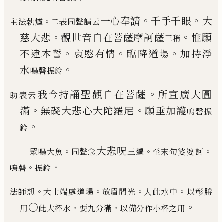
。
。
一心奉請
千手千眼
大
。
主法執爐
二表同聲請云
。
。
慈大悲
觀世音
自在菩薩摩訶薩
惟願
三稱
。
。
。
不違本誓
哀愍有情
臨
降道場
加持淨
。
水
鳴磬振鈴
。
我今持誦聖觀自在菩薩
所宣廣大圓
助表云
。
。
滿
無礙
大悲心大陀羅尼
願垂加護
鳴磬振
。
鈴
大悲呪
。
。
。
眾鳴大魚
同聲念
三遍
至末句娑婆訶
。
。
鳴磬
振鈴
。
。
。
。
法師想
大士端處道場
放眉間光
入此水中
以彰勝
。
○
。
。
用
此大杯水
要九分滿
以備分作小杯之用