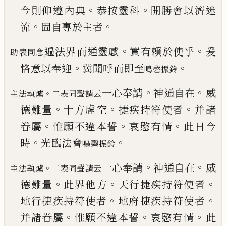
。
。
今則仰遵
內典
恭按靈科
開勝會以濟迷
。
。
流
固自專於主者
。
。
遍法界而通靈感
實有賴於使乎
爰
助表同念
。
。
恪意以
奉迎
冀聞呼而即至
鳴磬振鈴
。
。
一心奉請
神通自在
威
。
主法執爐
二表同聲請云
。
。
。
德難量
十方虗
空
捷疾持符使者
并諸
。
。
。
眷屬
惟願不違本誓
哀愍
有情
此日今
。
。
時
光臨法會
鳴磬振鈴
。
。
一心奉請
神通自在
威
。
主法執爐
二表同聲請云
。
。
。
德難量
此界他
方
天行捷疾持符使者
。
。
地行捷疾持符使者
地府
捷疾持符使者
。
。
。
并諸眷屬
惟願不違本誓
哀愍有
情
此