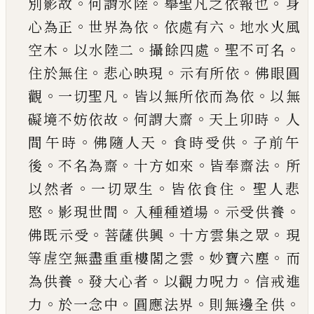
。
。
。
別影故
何謂水陸
舉聖凡之依報也
身
。
。
。
心為正
世界為依
依處有六
地水火風
。
。
。
。
空木
以
水陸二
攝餘四處
聖不可名
。
。
。
住於無住
悲心映現
示有所依
佛眼圓
。
。
。
觀
一切聖凡
皆以無所依而為
依
以無
。
。
。
礙境不妨依故
何謂大齋
天上卯時
人
。
。
。
間
午時
佛隨人天
食時受供
子前午
。
。
。
。
後
不名為齋
十
方如來
皆奉齋法
所
。
。
。
以然者
一切眾生
皆依食住
聖人悲
。
。
。
。
愍
影現世間
入種種道場
示受供養
。
。
。
佛既
示受
菩薩供興
十方雲集之眾
現
。
。
等虗空無盡重
重樓閣之雲
妙寶六塵
而
。
。
。
為供養
發大心者
以觀
力呪力
信戒進
。
。
。
。
力
於一念中
圓應法界
則無邊全
供