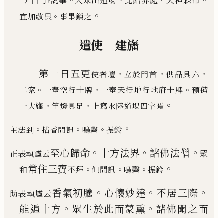
。
。
。
。
說畢
大眾出道場
此結界處
天神森布
。
。
宜加敬畏
事畢鎖之
遣使 建旛
第一日五更
。
。
。
使者壇
立於門首
供品具六
。
。
。
二案
一奉空行十牌
一奉天行地行地府十
牌
預備
。
。
。
一大旛
竿燈具足
上寫水陸道場四字焉
。
。
。
。
主法到
拈香問訊
鳴磬
振鈴
。
。
。
至心歸命
十方法界
諸佛法僧
正表執爐云
眾
。
常住三寶
。
。
。
和
不拜
但問訊
鳴磬
振鈴
。
。
。
香氣初騰
心懷妙達
不居三際
助表執爐云
。
。
能遍十方
眾
生於此而蒙熏
諸佛聞之而