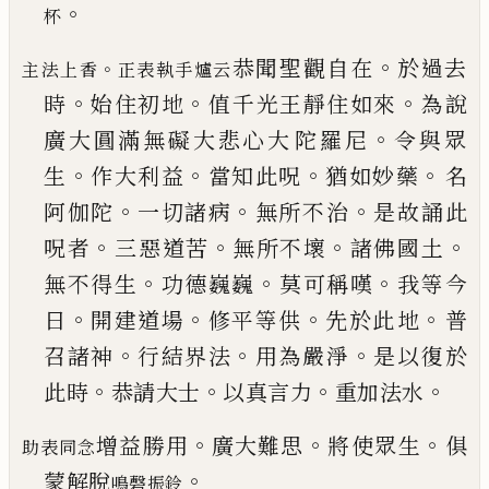
。
杯
。
恭聞聖觀自在
於過去
。
主法上香
正表執手爐云
。
。
。
時
始住初地
值
千光王靜住如來
為說
。
廣大圓滿無礙大悲心大
陀羅尼
令與眾
。
。
。
。
生
作大利益
當知此呪
猶如妙藥
名
。
。
。
阿伽陀
一切諸病
無所不治
是故誦此
。
。
。
。
呪者
三
惡道苦
無所不壞
諸佛國土
。
。
。
無不得生
功德巍巍
莫可稱嘆
我等今
。
。
。
。
日
開建道場
修平等供
先於此
地
普
。
。
。
召諸神
行結界法
用為嚴淨
是以復於
。
。
。
。
此時
恭請大士
以真言力
重加法水
。
。
。
增益勝用
廣
大難思
將使眾生
俱
助表同念
。
蒙解脫
鳴磬振鈴