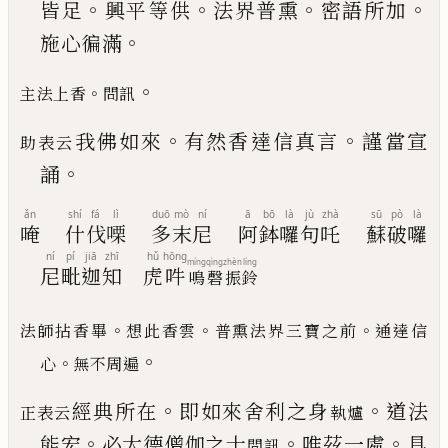
。
。
。
。
皆足
興平
等供
法界普熏
密語所加
。
施心徧滿
。
。
主法上香
問訊
。
。
我佛如來
有然香達信真言
謹當宣
助表云
。
誦
ǎn
shí
fá
lì
duō
mò
ní
ā
bō
là
jù
zhà
sū
pò
là
唵
什
伐
㗚
多
末
尼
阿
鉢
囉
句
吒
蘇
破
囉
ní
pí
jiā
zhī
hǔ
hōng
míng
qìng
zhèn
líng
尼
毗
迦
知
虎
吽
鳴
磬
振
鈴
。
。
。
法師拈香畢
想此香雲
普熏法界三寶之前
通達信
。
。
心
無不周遍
。
。
經典所在
即如來舍利之身
道法
正表云
執爐
。
。
。
能宏
必大
德僧伽之士
唯茲一處
具
問訊