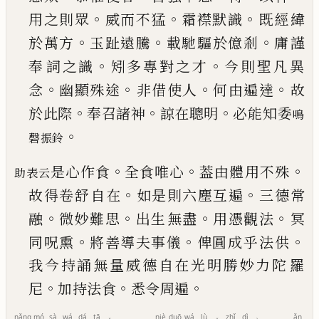
。
。
。
用之則眾
威而不猛
霜襟默識
既經緯
。
。
。
於萬方
玉趾遠騰
載馳驅於億剎
庸謹
。
。
奉
詞之識
矧多專對之才
今則聖凡異
。
。
。
。
念
幽顯殊途
非借使人
何由遍達
故
。
。
。
於此際
奉召諸神
諒在聰
明
必能知委
鳴
。
磬振鈴
。
。
。
是心作食
全食唯心
葢由體用不殊
助表云
。
。
故得卷舒
自在
如是則六塵互遍
三德常
。
。
。
。
融
微妙難思
出生
無盡
用憑觀法
冥
。
。
。
同呪熏
將善導夫事儀
俾圓成
乎法供
我今持誦無量威德自在光明勝妙力陀
羅
。
。
。
尼
加持法食
悉令周遍
nǎng
mó
sà
wá
dá
tā
niè
duō
wá
lù
zhǐ
dì
ǎn