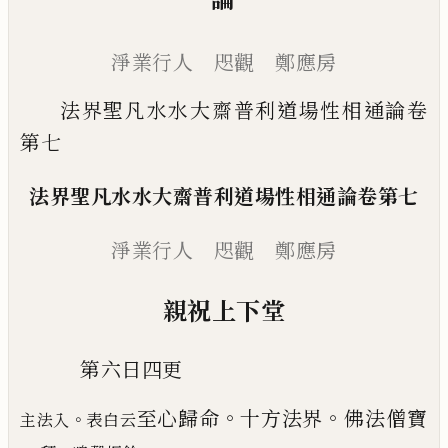
淨業行人 咫觀 鄭應房
法界聖凡水水大齋普利道場性相通論卷
第七
法界聖凡水水大齋普利道場性相通論卷第七
淨業行人 咫觀 鄭應房
親祝上下堂
第六日四更
。
。
至心歸命
十方法界
佛法僧寶
。
主法入
表白云