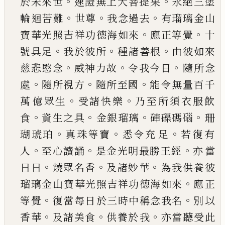
。
。
於未來世
速證無上大菩提果
永絕三塗
。
。
。
輪
迴苦難
世尊
我念過去
有瑠璃金山
。
。
寶華光照吉
祥功德海如來
應正等覺
十
。
。
。
號具足
我於彼所
種
諸善根
由彼如來
。
。
。
慈悲愍念
威神力故
令我今日
隨所念
。
。
。
處
隨所視方
隨所至國
能令無量百千
。
。
萬
億眾生
受諸快樂
乃至所須衣服飲
。
。
。
。
食
資生之具
金銀瑠璃
硨磲碼碯
珊
。
。
。
瑚琥珀
真珠等寶
悉令充
足
若復有
。
。
。
人
至心讀誦
是金光明最勝王經
亦當
。
。
。
日日
燒眾名香
及諸妙華
為我供養彼
。
瑠璃金山
寶華光照吉祥功德海如來
應正
。
。
等覺
復當每日
於三時中稱念我名
別以
。
。
。
香華
及諸美食
供養於
我
亦當聽受此