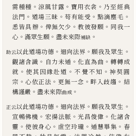
。
。
。
需種種
涼風甘露
寶用衣衾
乃至
經典
。
。
。
。
法門
道場三
昧
苟有能受
點滴塵毛
。
。
。
悉皆具
辦
俾無欠少
教彼發願
同我一
。
。
。
心
滿眾生願
盡未
來際
補缺
。
。
。
以此道場功德
迴向法界
願我及眾生
助云
。
。
。
觀諸含識
自力未通
化直為曲
轉轉成
。
。
。
就
使其因緣赴道
不
覺不知
神契圓
。
。
。
。
宗
心依正法
更無一念
畔入歧趨
結
。
。
構謹嚴
盡未來際
曲成
。
。
。
以此道場功德
迴向法界
願我及眾生
正云
。
。
。
宣暢佛機
宏揚法脈
光昌俊偉
化諸含
。
。
。
。
靈
使彼身心
虗空玲
瓏
通慧畢集
春