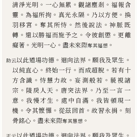
。
。
。
清淨光明
一心無累
觀諸塵剎
福報含
。
。
。
。
靈
為福所拘
真光永
隔
乃以方便
換
。
。
。
羽移宮
奪其所恃
然後說法
神脈
既
。
。
。
轉
還以勝福而施予之
令彼創懲
更離
。
。
。
癡著
光
明一心
盡未來際
奪其福想
。
。
。
以此道場功德
迴向法界
願我及眾生
助云
。
。
。
以純直心
終始一行
而成超脫
若有十
。
。
。
方含識
恃慧力故
妄
測般若
藐視諸
。
。
。
宗
陵戾人天
唐突法界
乃至一言
一
。
。
。
意
我慢才生
處中自滿
我皆頓現一
。
。
。
。
機
令其懡
㦬
從茲回首
故習永捐
刻
。
。
骨銘心
盡未來際
奪其慧想
。
。
。
以此道場功德
迴向法界
願我及眾生
正云