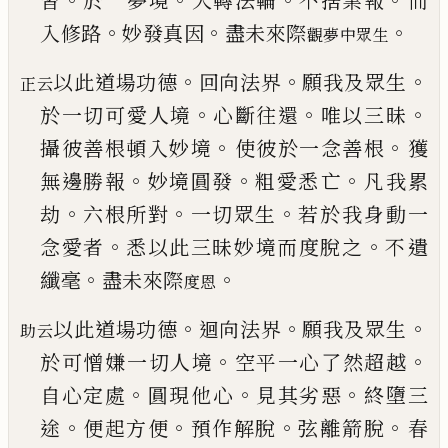
習
於
一夢境
大轉法輪
不捨業報
而
。
。
。
入修路
妙發真因
盡未來際
觀夢中眾生
。
。
。
以此道場功德
回向法界
願我及眾生
正云
。
。
。
於一切可
愛人境
心斷往還
唯以三昧
。
。
攝彼善根頓入妙境
使彼於一念善根
獲
。
。
。
無邊勝報
妙境圓發
粗愛悉
亡
凡我累
。
。
。
劫
六根所對
一切眾生
若於我身動一
。
。
念愛者
悉以此三昧妙境而度脫之
不遺
。
。
纖毫
盡
未來際
度恩
。
。
。
以此道場功德
迴向法界
願我及眾生
助云
。
。
於可憎嫌
一切人境
空平一心了然超越
。
。
。
自心定處
圓現他
心
見其劣惡
終墮三
。
。
。
。
途
便起方便
預作解脫
弦離
箭脫
春