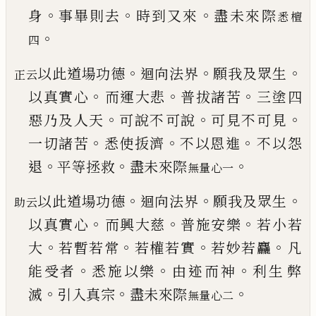
。
。
。
身
事畢則去
時到又來
盡未來際
悉檀
。
四
。
。
。
以此道場功德
迴向法界
願我及眾生
正云
。
。
。
以真實心
而運大悲
普拔諸苦
三塗四
。
。
。
惡乃及人天
可說不
可說
可見不可見
。
。
。
一切諸苦
悉使
㧞
濟
不以恩進
不以怨
。
。
。
退
平等拯救
盡未來際
無量心一
。
。
。
以此道場功德
迴向法界
願我及眾生
助云
。
。
。
以真實心
而興大慈
普施安樂
若小若
。
。
。
。
大
若暫若常
若權若
實
若妙若麤
凡
。
。
。
能受者
悉施以樂
由迹而神
利生
弊
。
。
。
滅
引入真宗
盡未來際
無量心二