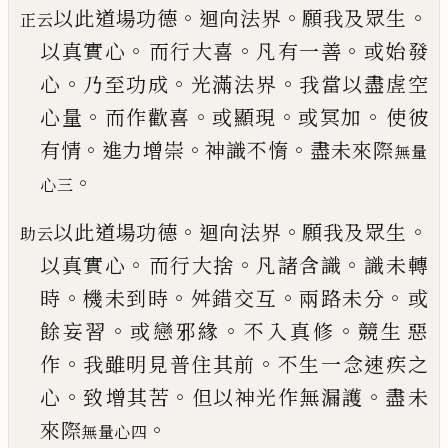
。
。
。
以此道場功德
迴向法界
願我及眾生
正云
。
。
。
以真實心
而行大喜
凡有一善
或始發
。
。
。
心
乃至功成
光滿法
界
我當以盡虗空
。
。
。
。
心量
而作歡喜
或顯現
或冥加
使彼
。
。
。
有情
進力增崇
神識不惰
盡未來際
無量
。
心三
。
。
。
以此道場功德
迴向法界
願我及眾生
助云
。
。
。
以真實心
而行大捨
凡諸含識
識未轉
。
。
。
。
時
機未到時
舛錯交
互
兩路未分
或
。
。
。
餘妄習
或戀邪緣
不入真修
競生
惡
。
。
作
我雖明見普住其前
不生一念速疾之
。
。
。
心
致
增其苦
但以神光作無漏護
盡未
。
來際
無量心四