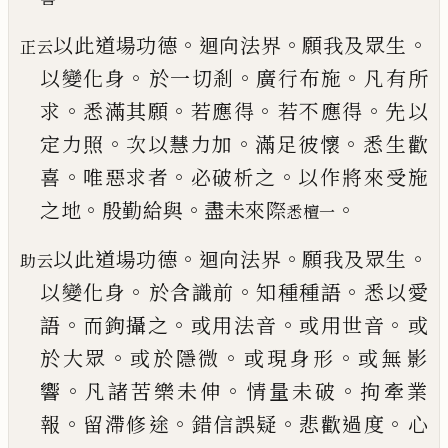
。
。
。
以此道場功德
迴向法界
願我及眾生
正云
。
。
。
以變化身
於一切剎
廣行布施
凡有所
。
。
。
。
求
悉滿其願
若應得
若不應得
先以
。
。
。
定力照
次以慧力加
滿足彼懷
悉
生歡
。
。
。
喜
唯惡求者
必破析之
以作將來受施
。
。
。
之地
殷勤給與
盡未來際
悉檀一
。
。
。
以此道場功德
迴向法界
願我及眾生
助云
。
。
。
以變化身
於含識前
知種種語
悉以愛
。
。
。
。
語
而鉤攝之
或用法
音
或用世音
或
。
。
。
於大眾
或於隱微
或現身形
或無
影
。
。
。
響
凡諸苦樂未伸
情量未破
拘牽業
。
。
。
。
報
留滯修
途
錯信誤疑
悲歡過度
心