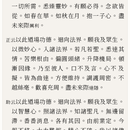
。
。
。
一切所需
悉臻靈妙
有願必得
念
欲皆
。
。
。
。
從
如春在華
如秋在月
抱一子心
盡
。
未來際
興利
。
。
。
以此道場功德
迴向法界
願我及眾生
正云
。
。
。
以微妙心
入諸法界
若凡若聖
悉達其
。
。
。
。
情
苦樂根由
偏圓頭
緒
升降機局
頓
。
。
。
漸因緣
乃至彼人
口不及言
心不
及
。
。
。
。
擬
皆為曲達
方便維持
調護周密
不
。
。
。
越絲毫
歡
喜充周
盡未來際
達隱
。
。
。
以此道場功德
迴向法界
願我及眾生
助云
。
。
。
以智慧心
照諸法界
知諸聖凡
無邊留
。
。
。
。
滯
番番消息
各有其
因
由前業定
今