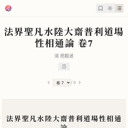
跳到主要內容
法界聖凡水陸大齋普利道場
性相通論
卷7
清
咫觀
述
/
9
法界聖凡水陸大齋普利道場性相通
論