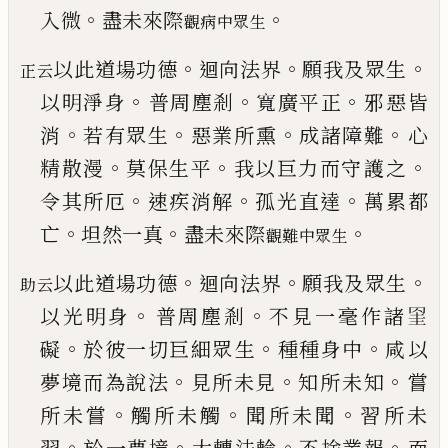
。
。
入
微
盡未來際
觀病中眾生
。
。
。
以此道場功德
迴向法界
願我及眾生
正云
。
。
。
以明淨身
普周塵剎
寬廣平正
邪惡皆
。
。
。
。
消
若有眾生
惡業所
熏
成諸障難
心
。
。
。
精散漫
莫保生平
我以巨力而守
護之
。
。
。
令其所厄
速疾消解
孤光直達
萬累都
。
。
。
亡
坦
然一真
盡未來際
觀難中眾生
。
。
。
以此道場功德
迴向法界
願我及眾生
助云
。
。
以光明身
普周塵剎
不見一毫作諸
𦊱
。
。
。
礙
於彼一切巨細眾
生
種種身中
咸以
。
。
。
夢境而為說法
見所未見
知所
未知
嘗
。
。
。
所未嘗
觸所未觸
聞所未聞
習所未
。
。
。
。