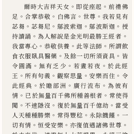
。
。
爾時大吉祥天女
即從座起
前禮佛
。
。
。
。
足
合掌恭敬
白佛言
世尊
我若見有
。
。
。
。
苾芻
苾芻尼
鄔波索迦
鄔
波斯迦
授
。
。
持讀誦
為人解說是金光明最勝王經
者
。
。
。
我當專心
恭敬供養
此等法師
所謂飲
。
。
食衣服
臥具醫藥
及餘一切所須資具
皆
。
。
。
令圓滿
無有乏
少
若晝若夜
於此經
。
。
。
。
王
所有句義
觀察思量
安樂
而住
令
。
。
。
此經典
於贍部洲
廣行流布
為彼有
。
。
情
已
於無量百千佛所種善根者
常使得
。
。
。
聞
不速隱沒
復於無量百千億劫
當受
。
。
。
人天種種勝樂
常得豐
稔
永除饑饉
一
。
。
。
切有情
恒受安樂
亦復值遇諸佛
世尊