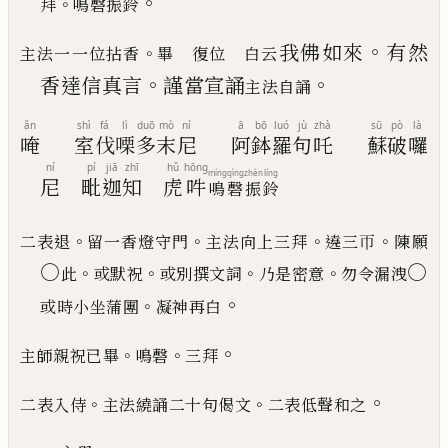
。
。
拜
鳴磬振鈴
。
我佛如來
有然
。
主法一一位拈香
畢 復位 白云
。
。
香達信真言
謹當
宣誦
主法自誦
ǎn
shì
fá
lì
duō
mò
ní
ā
bō
luó
jù
zhà
sū
pò
là
唵
室
伐
㗚
多
末
尼
阿
鉢
羅
句
吒
蘇
破
囉
ní
pí
jiā
zhī
hǔ
hōng
míng
qìng
zhèn
líng
尼
毗
迦
知
虎
吽
鳴
磬
振
鈴
。
。
。
。
二表退
留一香燈守門
主法向上三拜
遶三帀
陳願
○
○
。
。
。
。
此
或默祝
或別撰文詞
乃是密意
勿令漏洩
。
。
或時小坐蒲團
凝神再白
。
。
。
主師親祝
已
畢
鳴磬
三拜
。
。
。
二表入侍
主法繞誦二十句偈文
二表低聲和之