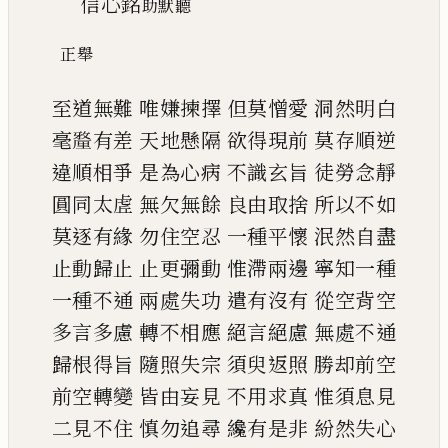
信心銘
助默聽
正舉
至道無難
唯嫌揀擇
但莫憎愛
洞然明白
毫
𨤲
有差
天地懸隔
欲得現前
莫存順逆
違順相爭
是為心病
不識玄旨
徒勞念靜
圓同太虗
無欠無餘
良由取捨
所以不如
莫逐有緣
勿住空忍
一種平懷
泯然自盡
止動歸止
止更彌動
惟滯兩邊
寧知一種
一種不通
兩處失功
遣有沒有
從空背空
多言多慮
轉不相應
絕言絕慮
無處不通
歸根得旨
隨照失宗
須臾返照
勝却前空
前空轉變
皆由妄見
不用求真
惟須息見
二見不住
慎勿追尋
纔有是非
紛然失心