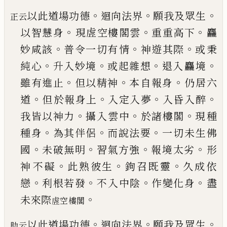
。
。
。
以此道場功德
迴向法界
願我及眾生
正云
。
。
。
以智慧身
現虗空樓閣雲
重重高下
麤
。
。
。
妙咸該
普令一切有
情
神遊其際
或秉
。
。
。
。
純心
升入妙境
或起雜想
退入
麤境
。
。
。
雖有進止
但以精神
本自報身
仍居六
。
。
。
。
道
但
於報身上
入定入夢
入昏入醉
。
。
。
我皆以神力
攝入
雲中
於諸樓閣
現種
。
。
。
種身
為其伴侶
而說法要
一
切未生佛
。
。
。
。
國
未破無明
習氣方強
報境太劣
形
。
。
。
神
不礙
此熟彼生
鉤召既靈
久成依
。
。
。
。
戀
利根若發
不
入中陰
作變化身
盡
。
未來際
虗空樓閣
。
。
。
以此道場功德
迴向法界
願我及眾生
助云