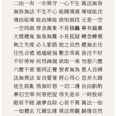
二由一有
一亦莫守
一心不生
萬法無咎
無咎無法
不生不心
能隨境滅
境逐能沈
境由能境
能由境能
欲知兩段
元是一空
一空同兩
齊含萬象
不見精麤
寧有偏黨
大道體寬
無易無難
小見狐疑
轉急轉遲
執之失度
必入邪路
放之自然
體無去住
任性合道
逍遙絕惱
繫念乖真
昏沈不好
不好勞神
何用疎親
欲取一乘
勿惡六塵
六塵不惡
還同正覺
智者無為
愚人自縛
法無異法
妄自愛著
將心用心
豈非大錯
迷生寂亂
悟無好惡
一切二邊
良由斟酌
夢幻空華
何勞把捉
得失是非
一時放却
眼若不睡
諸夢自除
心若不異
萬法一如
一如體玄
兀爾忘緣
莫法齊觀
歸復自然