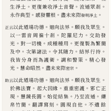
。
。
。
生
淨土
更復兼收淨土音聲
流通眾剎
。
。
。
永作典型
感
發靈根
盡未來際
發明淨土
。
。
。
以此道場功德
迴向法界
願我及眾生
正云
。
。
以一雷音
周徧十剎
陀羅尼力
交助發
。
。
。
光
對一切機
成種種
用
更復製為繁簡
。
。
。
。
及中
次第諸法
令其隨力
結界
行持
。
。
我皆分身而為護衛
調和警䇿
精心發
。
。
。
光
慧
命昭然
盡未來際
密宗
。
。
。
以此道場功德
迴向法界
願我及眾生
助云
。
。
。
於佛法寶
起大因緣
重重密護
邪亡正
。
。
。
。
現
慧鏡長圓
始從結
集
乃至流通
縑
。
。
。
帛竹簡
翻譯寫刻
圓現自他
不遺
餘