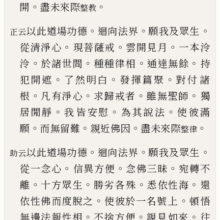
。
。
開
盡
未來際
整教
。
。
。
以此道場功德
迴向法界
願我及眾生
正云
。
。
。
從清淨心
現菩薩戒
雲開見月
一本泠
。
。
。
。
泠
於諸世間
種種律
相
通達無餘
持
。
。
。
犯開遮
了然明白
發揮篇聚
對付
諸
。
。
。
。
根
凡有淨心
求歸戒者
雖無聖師
獨
。
。
。
居閒靜
我
皆安慰
為其說法
使彼滿
。
。
。
。
願
而無留難
親近佛因
盡未來際
整律
。
。
。
以此道場功德
迴向法界
願我及眾生
助云
。
。
。
從一念心
信異方便
念佛三昧
宛轉不
。
。
。
。
離
十方眾生
勝劣各
殊
悉依性海
還
。
。
依性佛而度脫之
使彼於一名號
上
頓悟
。
。
。
無邊法報性相
不捨方便
親見如來
往