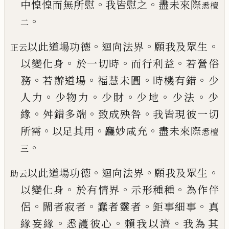
。
。
中惶惶而無所慰
我皆
慰之
盡未來際
悉檀
。
二
。
。
。
以此道場功德
迴向法界
願我及眾生
正云
。
。
。
以變化身
於一切時
而行利益
若營俗
。
。
。
。
務
若辦道場
福慧未
圓
時機有錯
少
。
。
。
。
。
人力
少物力
少財
少地
少法
少
。
。
。
緣
舛錯多端
致成殃咎
我皆現彼一切
。
。
。
所需
以足其
用
麤妙咸充
盡未來際
悉檀
。
三
。
。
。
以此道場功德
迴向法界
願我及眾生
助云
。
。
。
以變化身
於有情界
示形種種
為作伴
。
。
。
。
侶
閙者寂者
蠢者靈
者
鉅事細事
真
。
。
。
緣妄緣
悉護彼心
賴我以濟
我為
其