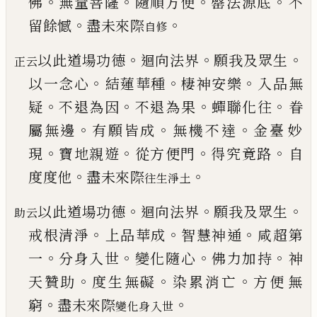
。
。
。
。
佛
無量菩薩
隨順方便
罄法源底
不
。
。
留餘憾
盡
未來際
自修
。
。
。
以此道場功德
迴向法界
願我及眾生
正云
。
。
。
以一念心
結蓮華種
棲神安樂
入品無
。
。
。
。
疑
不退為因
不退為
果
蟬聯化往
眷
。
。
。
屬無邊
有願皆成
無機不達
金臺
妙
。
。
。
。
現
寶地親遊
從方便門
得究竟路
自
。
。
度度他
盡
未來際
往生淨土
。
。
。
以此道場功德
迴向法界
願我及眾生
助云
。
。
。
戒根清淨
上品華成
智慧神通
咸超第
。
。
。
。
一
分身入世
變化隨
心
佛力加持
神
。
。
。
天贊助
度生無礙
染累消亡
方便
無
。
。
窮
盡未來際
變化身入世