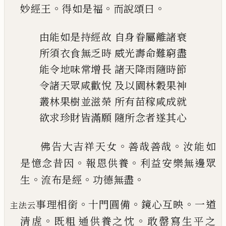
。
。
。
妙經王
得如是福
而說頌曰
由能如是持經故
自身眷屬離諸衰
所須衣食無乏時
威光壽命難窮盡
能令地味常增長
諸天降雨隨時節
令諸天眾咸歡悅
及以園林穀果神
叢林果樹並滋榮
所有苗稼咸成就
欲求珍財皆滿願
隨所念者遂其心
。
。
佛告大吉祥天女
善哉善哉
汝能如
。
。
是憶念昔因
報恩供養
利益安樂無邊眾
。
。
。
生
流布是經
功德無
盡
。
。
。
事理相銜
十門圓備
鏡心互映
一道
主法云
。
。
清虗
既粗
通供養之忱
敢罄寫生平之