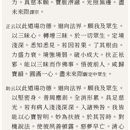
。
。
。
。
力
真慈本願
寶脈浺瀜
光照無邊
盡
。
未來際
譯宗
。
。
。
以此道場功德
迴向法界
願我及眾生
正云
。
。
。
以三昧心
轉增三昧
於一切眾生
定境
。
。
。
。
淺深
悉知悉見
若因
若果
了其根由
。
。
。
力盛力衰
境強境弱
破小成大
扶
正袪
。
。
。
邪
能以三昧而作佛事
悟彼前人
咸歸
。
。
。
寶韻
圓滿一心
盡未來際
觀定中眾生
。
。
。
以此道場功德
迴向法界
願我及眾生
助云
。
。
。
以堅密身
普周塵剎
全消形累
具足慈
。
。
。
光
若有病人淺淺深
深
入諸殃咎
我皆
。
。
。
能以心寶智明
妙為扶掖
於其
苦時
對
。
。
。
機說法
使彼夙善頓露
惡夢早亡
清心