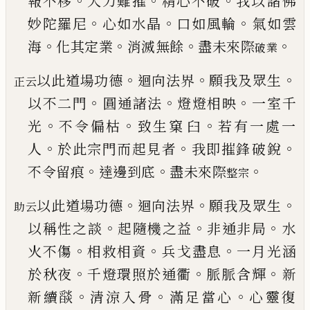
。
。
。
報不移
大力難摧
精心不破
我以
諸佛
。
。
。
妙陀羅尼
心如水晶
口如風輪
氣如雲
。
。
。
。
海
化
其定業
消滅無餘
盡未來際
破業
。
。
。
以此道場功德
迴向法界
願我及眾生
正云
。
。
。
以不二門
圓通諸法
燈燈相映
一室千
。
。
。
光
不令偏枯
致生窠
臼
若有一處一
。
。
。
人
於此宗門而起見者
我即摧鋒
破銳
。
。
。
不令留痕
達邊到底
盡未來際
整宗
。
。
。
以此道場功德
迴向法界
願我及眾生
助云
。
。
。
以稱性之
談
起隨機之益
非通非局
水
。
。
。
火不傷
相救相資
兵
戈盡息
一月光涵
。
。
。
於秋夜
千燈環照於通衢
脈脈
含輝
新
。
。
。
新續
𦦨
清涼入骨
滿足當心
心靈復