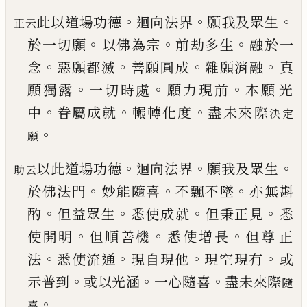
。
。
。
此以道場功德
迴向法界
願我及眾生
正云
。
。
。
於一切願
以佛為宗
前劫多生
融於一
。
。
。
。
念
惡願都滅
善願圓
成
雜願消融
真
。
。
。
願獨露
一切時處
願力現前
本願
光
。
。
。
中
眷屬成就
輾轉化度
盡未來際
決定
。
願
。
。
。
以此道場功德
迴向法界
願我及眾生
助云
。
。
。
於佛法門
妙能隨喜
不飄不墜
亦無斟
。
。
。
。
酌
但益眾生
悉使成
就
但秉正見
悉
。
。
。
使開明
但順善機
悉使增長
但尊
正
。
。
。
。
法
悉使流通
現自現他
現空現有
或
。
。
。
示普到
或
以光涵
一心隨喜
盡未來際
隨
。
喜