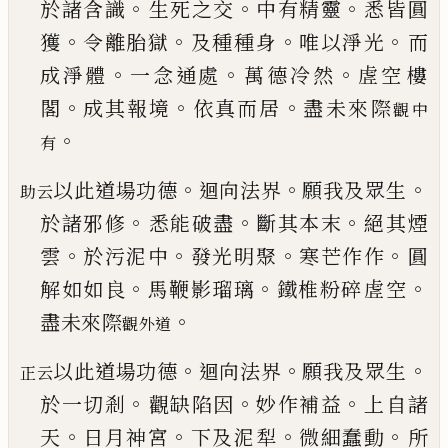
。
。
。
於諸含識
生死之交
中有精靈
悉皆圓
。
。
。
。
獲
令離胎獄
及種種
身
唯以淨光
而
。
。
。
成淨體
一念通處
萬德冷然
虗空
樓
。
。
。
閣
成其報境
依真而居
盡未來際
觀中
。
有
。
。
。
以此道場功德
迴向法界
願我及眾生
助云
。
。
。
於諸邪修
悉能破盡
斷其本末
絕其煙
。
。
。
。
雲
於污泥中
發光明
聚
寒芒作作
圓
。
。
。
解如如良
馬鞭影瑠璃
鐵椎粉碎
虗空
。
盡未來際
觀外道
。
。
。
以此道場功德
迴向法界
願我及眾生
正云
。
。
。
於一切剎
觀缺陷因
妙作補益
上自諸
。
。
。
。
天
日月神宮
下及泥
犁
微細蠢動
所