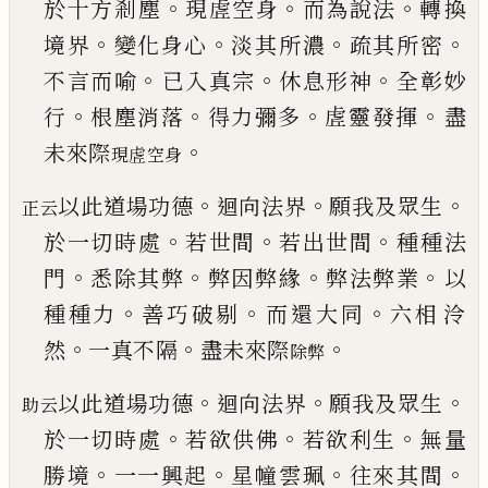
。
。
。
於十方剎
塵
現虗空身
而為說法
轉換
。
。
。
。
境界
變化身心
淡其
所濃
疏其所密
。
。
。
不言而喻
已
入真宗
休息形神
全
彰妙
。
。
。
。
行
根塵消落
得力彌多
虗靈發揮
盡
。
未來際
現虗空身
。
。
。
以此道場功德
迴向法界
願我及眾生
正云
。
。
。
於一切時
處
若世間
若出世間
種種法
。
。
。
。
門
悉除其弊
弊因弊
緣
弊法弊業
以
。
。
。
種種力
善巧破剔
而還大同
六相
泠
。
。
。
然
一真不隔
盡未來際
除弊
。
。
。
以此道場功德
迴向法界
願我及眾生
助云
。
。
。
於一切時
處
若欲供佛
若欲利生
無量
。
。
。
。
勝境
一一興起
星幢
雲珮
往來其間