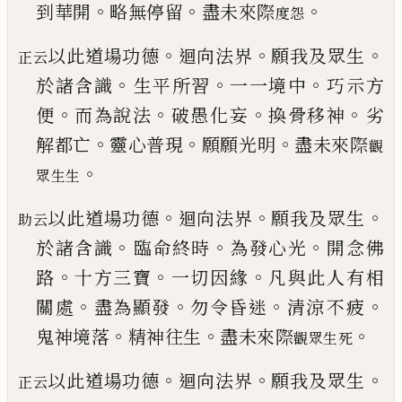
。
。
。
到華開
略無停留
盡未來際
度怨
。
。
。
以此道場功德
迴向法界
願我及眾生
正云
。
。
。
於諸含識
生平所習
一一境中
巧示方
。
。
。
。
便
而為說法
破愚化
妄
換骨移神
劣
。
。
。
解都亡
靈心普現
願願光明
盡未
來際
觀
。
眾生生
。
。
。
以此道場功德
迴向法界
願我及眾生
助云
。
。
。
於諸含識
臨命終時
為發心光
開念佛
。
。
。
路
十方三寶
一切因
緣
凡與此人有相
。
。
。
。
關處
盡為顯發
勿令昏迷
清涼
不疲
。
。
。
鬼神境落
精神往生
盡未來際
觀眾生死
。
。
。
以此道場功德
迴向法界
願我及眾生
正云