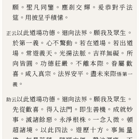
。
。
。
願
聖凡同鑒
塵剎交
輝
爰恭對乎法
。
。
筵
用披呈乎積愫
。
。
。
以此道場功德
迴向法界
願我及眾生
正云
。
。
。
於第一義
心不驚動
若在道場
若出道
。
。
。
。
場
常遊義天
光揚法
脈
吉祥無礙
所
。
。
。
向皆圓
功德莊嚴
不離本際
眷屬
歡
。
。
。
喜
咸入真宗
法界安平
盡未來際
悟第一
。
義
。
。
。
以此道場功德
迴向法界
願我及眾生
助云
。
。
。
先從歡喜
得入法門
即生善機
成就妙
。
。
。
。
事
滅諸餘惡
永淨根
株
一念入微
頓
。
。
。
超諸境
以此四法
遊歷十方
事無
量