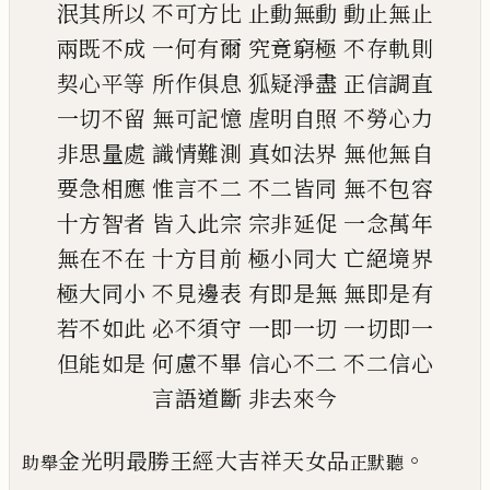
泯其所以
不可方比
止動無動
動止無止
兩既不成
一何有爾
究竟窮極
不存軌則
契心平等
所作俱息
狐疑淨盡
正信調直
一切不留
無可記憶
虗明自照
不勞心力
非思量處
識情難測
真如法界
無他無自
要急相應
惟言不二
不二皆同
無不包容
十方智者
皆入此宗
宗非延促
一念萬年
無在不在
十方目前
極小同大
亡絕境界
極大同小
不見邊表
有即是無
無即是有
若不如此
必不須守
一即一切
一切即一
但能如是
何慮不畢
信心不二
不二信心
言語道斷
非去來今
。
金光明最勝王經大吉祥天女品
助舉
正默聽