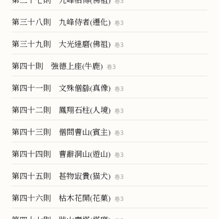
卷
3
第三十八則 九峰侍者(遷化)
卷
3
第三十九則 大光達磨(佛祖)
卷
3
第四十則 強德上座(牛鹿)
卷
3
第四十一則 文殊僧繇(真像)
卷
3
第四十二則 鳳翔石柱(人境)
卷
3
第四十三則 僧問曹山(賓主)
卷
3
第四十四則 曹辭洞山(遊山)
卷
3
第四十五則 甚物㝡貴(猫犬)
卷
3
第四十六則 枯木花開(花菓)
卷
3