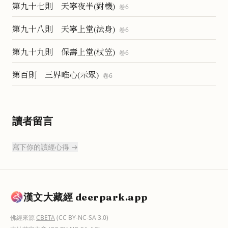
第九十七則 天寧夜半(對機)
卷
6
第九十八則 天寧上堂(法身)
卷
6
第九十九則 保壽上堂(杖笠)
卷
6
第百則 三界唯心(示眾)
卷
6
讀者留言
寫下你的讀經心得 →
漢文大藏經 deerpark.app
佛經來源
CBETA
(CC BY-NC-SA 3.0)