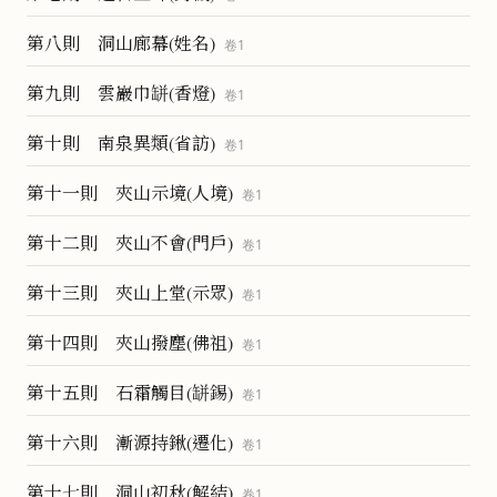
第八則 洞山廊幕(姓名)
卷
1
第九則 雲巖巾缾(香燈)
卷
1
第十則 南泉異類(省訪)
卷
1
第十一則 夾山示境(人境)
卷
1
第十二則 夾山不會(門戶)
卷
1
第十三則 夾山上堂(示眾)
卷
1
第十四則 夾山撥塵(佛祖)
卷
1
第十五則 石霜觸目(缾錫)
卷
1
第十六則 漸源持鍬(遷化)
卷
1
第十七則 洞山初秋(解結)
卷
1