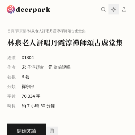
跳到主要內容
deerpark
首頁
/
禪宗部
/
林泉老人評唱丹霞淳禪師頌古虗堂集
林泉老人評唱丹霞淳禪師頌古虗堂集
經號
X1304
作者
宋
子淳
頌古 元
從倫
評唱
卷數
6
卷
分類
禪宗部
字數
70,334
字
時長
約 7 小時 50 分鐘
開始閱讀