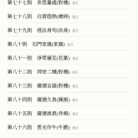
第七十七則 非思量處(對機)
卷
5
第七十八則 白眉㬠熱(歲時)
卷
5
第七十九則 透法身句(法身)
卷
5
第八十則 石門家風(家風)
卷
5
第八十一則 淨眾蓮花(花菓)
卷
6
第八十二則 同安二機(對機)
卷
6
第八十三則 廣德言語(對機)
卷
6
第八十四則 廣德久負(鏡扇)
卷
6
第八十五則 廣德波浪(舟楫)
卷
6
第八十六則 雲光作牛(牛鹿)
卷
6