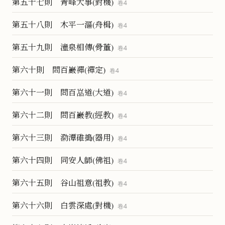
第五十七則 青峰大事(對機)
卷
4
第五十八則 木平一漚(舟楫)
卷
4
第五十九則 潼泉相傳(骨董)
卷
4
第六十則 問百巖禪(禪定)
卷
4
第六十一則 問百嵓道(大道)
卷
4
第六十二則 問百巖教(經教)
卷
4
第六十三則 泐潭碓搗(器用)
卷
4
第六十四則 同安人師(佛祖)
卷
4
第六十五則 谷山祖意(祖教)
卷
4
第六十六則 白雲深處(對機)
卷
4