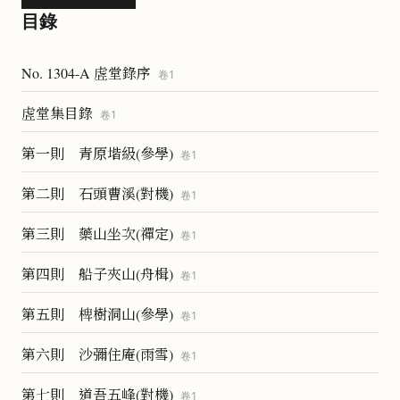
目錄
No. 1304-A 虗堂錄序
卷
1
虗堂集目錄
卷
1
第一則 青原堦級(參學)
卷
1
第二則 石頭曹溪(對機)
卷
1
第三則 藥山坐次(禪定)
卷
1
第四則 船子夾山(舟楫)
卷
1
第五則 椑樹洞山(參學)
卷
1
第六則 沙彌住庵(雨雪)
卷
1
第七則 道吾五峰(對機)
卷
1