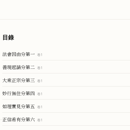
目錄
法會因由分第一
卷
1
善現起請分第二
卷
1
大乘正宗分第三
卷
1
妙行無住分第四
卷
1
如理實見分第五
卷
1
正信希有分第六
卷
1