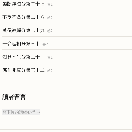
無斷無滅分第二十七
卷
2
不受不貪分第二十八
卷
2
威儀寂靜分第二十九
卷
2
一合理相分第三十
卷
2
知見不生分第三十一
卷
2
應化非真分第三十二
卷
2
讀者留言
寫下你的讀經心得 →