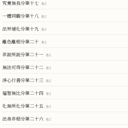
究竟無我分第十七
卷
2
一體同觀分第十八
卷
2
法界通化分第十九
卷
2
離色離相分第二十
卷
2
非說所說分第二十一
卷
2
無法可得分第二十二
卷
2
淨心行善分第二十三
卷
2
福智無比分第二十四
卷
2
化無所化分第二十五
卷
2
法身非相分第二十六
卷
2