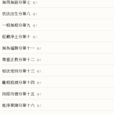
無得無說分第七
卷
1
依法出生分第八
卷
1
一相無相分第九
卷
1
莊嚴淨土分第十
卷
1
無為福勝分第十一
卷
1
尊重正教分第十二
卷
1
如法受持分第十三
卷
1
離相寂滅分第十四
卷
1
持經功德分第十五
卷
1
能淨業障分第十六
卷
1