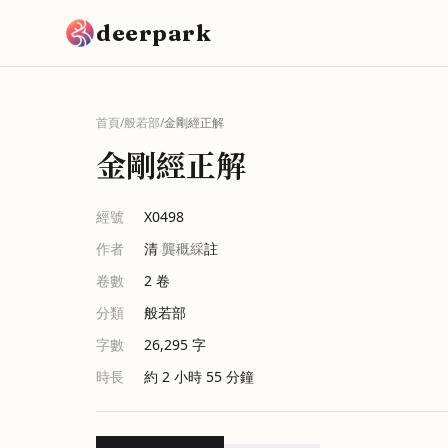
跳到主要內容
deerpark
首頁
/
般若部
/
金剛經正解
金剛經正解
經號
X0498
作者
清
龔穊綵
註
卷數
2
卷
分類
般若部
字數
26,295
字
時長
約 2 小時 55 分鐘