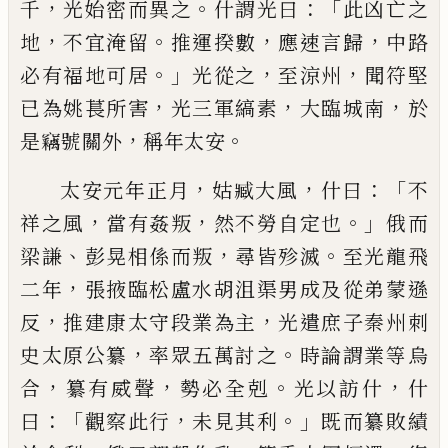
，
。
：「
千
光
始密而異之
什謂光曰
此凶亡之
，
。
，
，
地
不宜
淹留
推運揆數
應速言歸
中路
。」
，
，
必有福地
可居
光從之
至涼州
聞符堅
，
，
，
已為姚萇所
害
光三軍縞素
大臨城南
於
，
。
是竊號關外
稱年太安
，
，
：
「
太安
元
年正月
姑臧大風
什曰
不
，
，
。」
祥之風
當有姦叛
然不勞自定也
俄而
、
，
。
梁
謙
彭晃相
係而叛
尋皆殄滅
至光
龍飛
，
二
年
張掖臨松盧水胡沮渠男成及從弟蒙遜
，
，
反
推建康太守段業為主
光遣庶子秦州
刺
，
。
史太原公纂
率眾五萬討之
時論謂業
等
烏
，
，
。
，
合
纂有威聲
勢必全剋
光以
訪
什
什
：「
，
。」
曰
觀察此行
未見其利
既而纂敗績