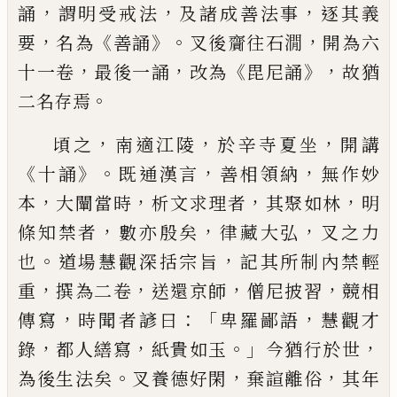
，
，
，
誦
謂明受
戒法
及諸成善法事
逐其義
，
《
》。
，
要
名為
善誦
叉
後齎往石㵎
開為六
，
，
《
》，
十一卷
最後一誦
改
為
毘尼誦
故猶
。
二名存焉
，
，
，
頃之
南適江陵
於
辛
寺夏坐
開講
《
》。
，
，
十誦
既通漢言
善相
領納
無作妙
，
，
，
，
本
大闡當時
析
文求理者
其
聚如林
明
，
，
，
條知禁者
數亦殷矣
律藏大弘
叉之力
。
，
也
道場慧觀深括宗旨
記其所制
內禁輕
，
，
，
，
重
撰為二卷
送還京師
僧尼披習
競相
，
：「
，
傳寫
時聞者諺曰
卑羅鄙語
慧觀才
，
，
。」
，
錄
都人繕寫
紙貴如玉
今猶行於世
。
，
，
為後生
法矣
叉養德好閑
棄諠離俗
其年