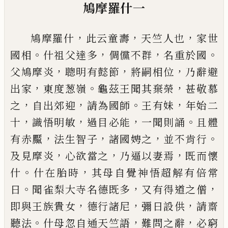
鳩摩羅什一
，
，
，
鳩摩羅什
此云童壽
天竺人也
家世
。
，
，
。
國相
什祖父達多
倜儻不群
名重於國
，
，
，
父鳩摩
炎
聰明有懿節
將嗣相位
乃辭避
，
。
，
出家
東
度葱嶺
龜茲王聞其棄榮
甚敬慕
，
，
。
，
之
自出
郊迎
請為國師
王有妹
年始二
，
，
，
。
十
識
悟明
敏
過目必
能
一聞則誦
且體
，
，
，
。
有赤黶
法生
智子
諸國娉之
並不肯行
，
，
，
及見
摩
炎
心
欲當之
乃逼以妻焉
既而懷
。
，
什
什在胎時
其母
自覺神悟超解有倍常
。
，
，
日
聞雀梨大
寺名德既多
又有得道之僧
，
，
，
即與王族貴
女
德行諸尼
彌日設供
請齋
。
，
，
聽法
什母忽
自通天竺語
難問之辭
必窮