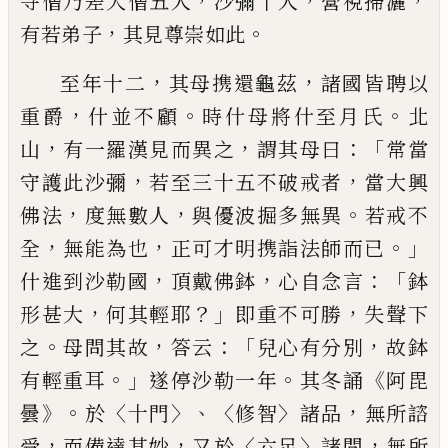
，
，
，
寺僧乃差
大僧五人
沙彌十人
營視掃灑
，
。
有若弟子
其見尊崇如此
，
，
至年十二
其母携還龜茲
諸國皆聘以
，
。
。
重
爵
什並不顧
時什母將什
至月氏
北
，
，
：「
山
有一羅漢見而異之
謂其母
曰
常當
，
，
守護此沙彌
若
至
三十五不破戒
者
當大興
，
，
。
佛法
度無數人
與優波
掘
多
無異
若戒不
，
，
。」
全
無能為也
正
可才明
携
詣
法師而已
，
，
：「
什進到沙勒國
頂戴佛鉢
心
自念言
鉢
，
？」
，
形甚大
何其輕耶
即重不可勝
失聲下
。
，
：「
，
之
母問其故
答云
兒心有分別
故
鉢
。」
。
《
有輕重耳
遂停
沙
勒一年
其冬誦
阿毘
》。
〈
〉、〈
〉
，
曇
於
十門
修智
諸品
無所諮
，
，
〈
〉
，
受
而備達其
妙
又於
六足
諸問
無所