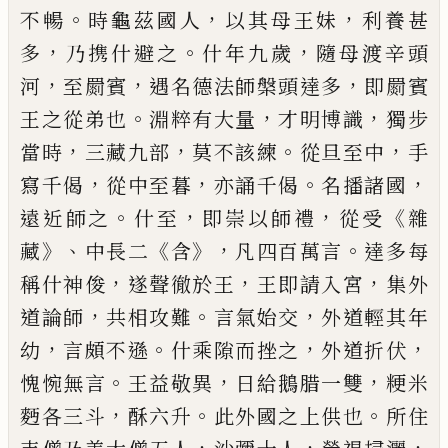
。
，
，
不暢
時龜茲國人
以其母王
妹
利養甚
，
。
，
多
乃携什避之
什年
九歲
隨母渡辛
頭
，
，
，
河
至罽賓
遇名德法師
槃
頭達多
即罽賓
。
，
，
王之從弟也
淵粹有大
量
才明博識
獨步
，
，
。
，
當時
三藏九部
莫不該
練
從旦至中
手
，
，
。
，
寫千偈
從中至暮
亦誦
千偈
名播諸國
。
，
，
《
遠近師之
什至
即崇以師
禮
從受
雜
》、
《
》，
。
藏
中長二
含
凡四百萬言
達多每
，
，
，
稱什神俊
遂聲徹於王
王即請入
宮
集外
，
。
，
道論師
共相攻難
言氣始交
外道輕其年
，
。
，
，
幼
言頗不遜
什乘隙而挫之
外道折伏
。
，
，
愧惋無
言
王益敬異
日給鵝腊一雙
粳米
，
。
。
麪各三斗
酥
六升
此外國之上供也
所住