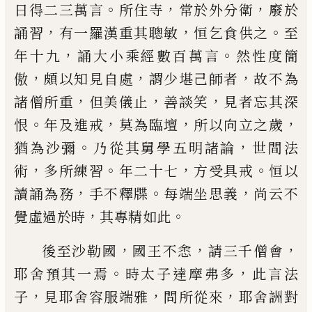
。
，
，
日得二三萬言
所住
寺
常於外分衛
廢於
，
，
。
誦習
有一羅漢重其
聰敏
恒乞食供之
至
，
。
年十九
誦大小乘經
數百萬言
然性度簡
，
，
，
傲
頗以知見自處
謂
少堪己師
者
故不為
，
，
，
諸僧所重
但美儀
止
善談笑
見者忘其深
。
，
，
，
恨
年及進戒
莫為
臨壇
所以向立之歲
。
，
猶為沙彌
乃從其
舅學五明諸論
世間法
，
。
，
。
術
多所
練
習
年二
十七
方受具戒
恒以
，
。
，
讀誦為務
手不釋牒
每端坐思義
尚云
不
，
。
覺
虛
過
於
時
其專
精如此
，
，
，
後至沙勒國
國王不悆
請三千僧
會
。
，
耶舍預其一焉
時太子達
摩
弗多
此言
法
，
，
，
子
見耶舍容服端雅
問所從來
耶舍詶
對