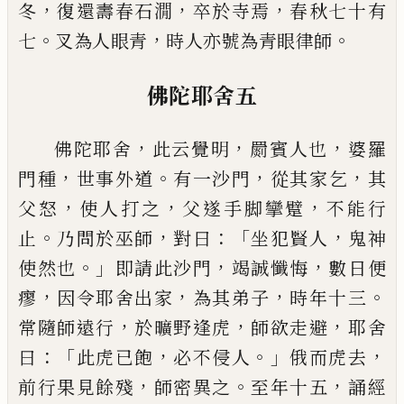
，
，
，
冬
復還
壽春石㵎
卒於寺焉
春秋七十有
。
，
。
七
叉為
人眼青
時人亦號為青眼律師
佛陀耶舍五
，
，
，
佛陀耶舍
此云覺
明
罽賓人
也
婆羅
，
。
，
，
門
種
世事外道
有一沙門
從其家
乞
其
，
，
，
父
怒
使人打之
父遂手脚攣
躄
不能行
。
，
：「
，
止
乃
問於
巫
師
對曰
坐犯賢人
鬼神
。」
，
，
使然也
即請此沙門
竭誠懺悔
數日便
，
，
，
。
瘳
因令耶
舍出家
為其弟子
時年十三
，
，
，
常隨師遠行
於曠野逢虎
師欲走避
耶舍
：「
，
。」
，
曰
此虎已飽
必不侵人
俄而虎去
，
。
，
前行果見餘
殘
師密
異之
至年十五
誦經