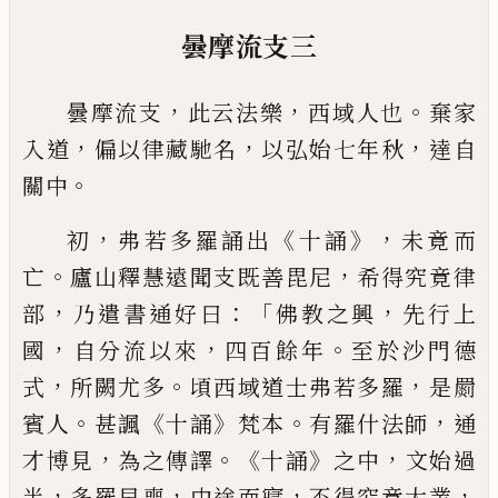
曇摩流支三
，
，
。
曇摩流支
此云法樂
西域人也
棄家
，
，
，
入道
偏以律藏馳名
以弘始七年秋
達自
。
關
中
，
《
》，
初
弗若多羅誦出
十誦
未竟而
。
，
亡
廬山
釋慧遠聞支既善毘尼
希得究竟律
，
：「
，
部
乃
遣書通好曰
佛教之興
先行上
，
，
。
國
自分流
以
來
四百餘年
至於沙門
德
，
。
，
式
所闕尤
多
頃
西域道士弗若多羅
是罽
。
《
》
。
，
賓人
甚
諷
十誦
梵
本
有羅什法師
通
，
。《
》
，
才博見
為之傳
譯
十誦
之中
文始過
，
，
，
，
半
多羅早喪
中途而寢
不得究竟大業