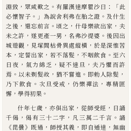
，
。
：「
淵致
眾咸歎
之
有羅漢達摩瞿沙曰
此
。」
。
必懷智子
為
說舍利弗在胎之證
及什生
，
。
，
，
之後
還
忘
前
言
頃
之
什母樂欲出家
夫
，
，
。
未之許
遂更產
一男
名弗沙提婆
後因出
，
，
城遊觀
見塚間
枯骨異處縱橫
於是深惟苦
，
，
，
。
本
定
誓出家
若不
落髮
不咽飲食
至六
，
，
，
日夜
氣力綿乏
疑不達旦
夫乃懼而許
。
，
。
，
焉
以未剃髮故
猶
不嘗進
即勅
人
除髮
。
，
，
乃下飲食
次旦受
戒
仍
樂
禪法
專精匪
，
。
懈
學得初果
，
，
，
什年
七歲
亦俱出家
從師受經
日誦
，
，
。
千偈
偈有
三十二字
凡三萬二千言
誦
《
》
，
，
，
毘曇
既過
師
授其義
即自通達
無幽