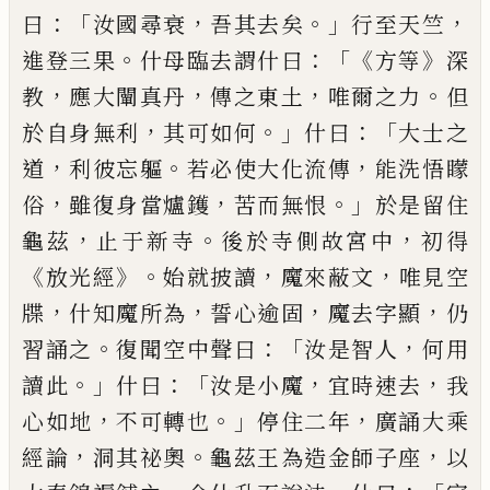
：「
，
。」
，
曰
汝國尋衰
吾其
去矣
行至天竺
。
：「《
》
進登三果
什母臨去謂什
曰
方等
深
，
，
，
。
教
應大闡真丹
傳之東土
唯爾
之力
但
，
。」
：「
於自身無利
其可如何
什曰
大士
之
，
。
，
道
利彼忘軀
若必使大化流傳
能洗悟
矇
，
，
。」
俗
雖復身當爐鑊
苦而無恨
於是留
住
，
。
，
龜茲
止于新寺
後於寺側故宮中
初得
《
》。
，
，
放光經
始就披讀
魔來蔽文
唯見空
，
，
，
，
牒
什
知
魔所為
誓心
逾
固
魔去字顯
仍
。
：「
，
習誦之
復聞空中聲曰
汝是智人
何
用
。」
：「
，
，
讀此
什
曰
汝是小魔
宜時速去
我
，
。」
，
心如地
不可轉
也
停住二年
廣誦大乘
，
。
，
經論
洞其祕奧
龜
茲王為造金師子座
以