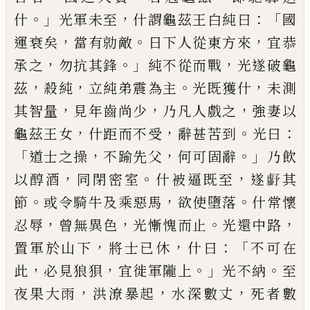
。」
，
：「
什
光軍未
至
什謂龜茲王白純曰
國
，
。
，
運衰矣
當有勍敵
日下人從東方來
宜恭
，
。」
，
承之
勿抗其鋒
純
不從而戰
光遂破龜
，
，
。
，
茲
殺純
立純弟震為
主
光既獲什
未測
，
，
，
其智量
見年齒尚少
乃
凡人戲之
強妻以
，
，
。
：
龜茲王女
什
距
而不受
辭甚苦到
光曰
「
，
，
。」
道士之操
不踰先父
何
可
固辭
乃飲
，
。
，
以醇酒
同
閉密室
什被逼既至
遂
𮓪
其
。
，
。
節
或令騎牛及乘惡馬
欲使墮
落
什常懷
，
，
。
，
忍辱
曾無異色
光慚愧而止
光
還中路
，
，
：「
置軍於山下
將士已休
什曰
不可
在
，
，
。」
。
此
必見狼狽
宜
徙
軍隴上
光不納
至
，
，
，
夜果大雨
洪潦暴起
水深數丈
死者數