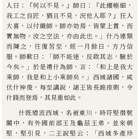
：『
。』
：
『
，
人曰
何以不見
師曰
此縷極細
，
，
？』
我工之良匠
猶且不見
況他人耶
狂人
，
。
，
，
大喜
以付織師
師亦効焉
皆蒙上賞
而
。
，
。」
實無物
汝之空法
亦由此也
什乃連類
，
，
，
而陳之
往復苦至
經一月餘日
方乃信
。
：「
，
，
服
師歎曰
師不能達
反啟其志
驗於
。」
，
：「
今矣
於
是禮什為師
言
和
上
是我大
，
。」
，
乘師
我是和
上
小乘師矣
西域諸國
咸
，
，
，
伏什神俊
每
至
講說
諸王皆長跪座側
令
，
。
什踐而登焉
其
見重如此
，
，
什既道流西域
名被東
川
時符
堅僣號
，
。
關中
有外國前部王及龜茲王弟
並
來朝
，
，
：「
堅
堅
引見
二
王
說堅云
西域多產
珍