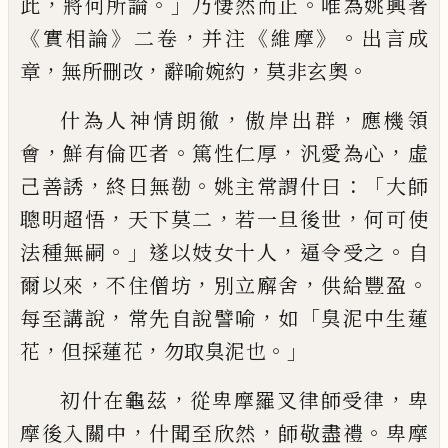
，
。」
。
此
將何所
論
乃悽然而止
唯為姚興著
《
》
，
《
》。
實相論
二卷
并注
維摩
出言成
，
，
，
。
章
無所刪改
辭喻婉約
莫非玄奧
，
，
什為人神情
朗
徹
傲岸出群
應
機領
，
。
，
，
會
鮮有
倫
匹
者
篤性仁厚
汎愛為心
虛
，
。
：「
己善誘
終日無
勌
姚主常謂什曰
大師
，
，
，
聰明超悟
天下莫二
若一旦後世
何可使
。」
，
。
法種無嗣
遂以妓女十人
逼令受之
自
，
，
，
。
爾
以
來
不住僧坊
別立廨舍
供給豐盈
，
，
「
每
至講說
常先自說譬
喻
如
臭泥中生蓮
，
，
。」
花
但採蓮花
勿取臭泥也
，
，
初什在龜茲
從卑摩羅叉律師受律
卑
，
，
。
摩後入關中
什
聞至欣然
師敬盡禮
卑摩