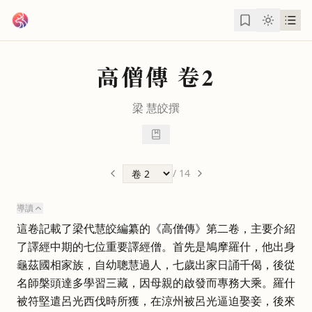
跳到主要內容
高僧傳
卷2
梁
慧皎
撰
/
14
導讀
這卷記載了梁代慧皎編纂的《高僧傳》第二卷，主要介紹
了譯經中期的七位重要譯經僧。首先是鳩摩羅什，他出身
龜茲國相家族，自幼聰慧過人，七歲出家日誦千偈，後從
名師槃頭達多學習三藏，因母親的啟發而專務大乘。羅什
被符堅遣呂光西伐時所獲，在涼州被呂光逼迫娶妾，後來