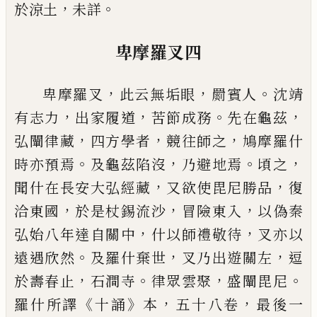
，
。
於涼土
未詳
卑摩羅叉四
，
，
。
卑摩羅叉
此云無垢眼
罽賓人
沈
靖
，
，
。
，
有志
力
出家履道
苦節成務
先在龜茲
，
，
，
弘闡律
藏
四方學者
競往師之
鳩摩羅什
。
，
。
，
時亦預焉
及龜茲陷沒
乃避地
焉
頃之
，
，
聞什在長
安大弘經藏
又欲使毘尼勝品
復
，
，
，
洽東國
於是杖錫流沙
冒險東
入
以偽秦
，
，
弘始八
年達自關中
什以師禮敬待
叉亦以
。
，
，
遠
遇欣然
及羅什棄世
叉乃出遊關左
逗
，
。
，
。
於
壽春止
石澗寺
律
眾
雲聚
盛闡毘尼
《
》
，
，
羅
什所譯
十誦
本
五十八卷
最後一