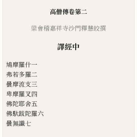
高僧傳卷第二
梁會稽嘉祥寺沙門
釋
慧皎撰
譯經中
鳩摩羅什一
弗若多羅二
曇摩流支三
卑摩羅叉四
佛陀耶舍五
佛馱跋陀羅六
曇無讖七