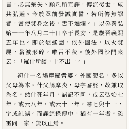
，
。
，
，
旨
必無差失
願凡所宣譯
傳流後世
咸
。
，
共弘通
今於眾前發誠實誓
若所傳無謬
，
，
。」
者
當使焚身之後
舌不燋爛
以偽秦弘
，
始
十一年八月二十日卒于長安
是歲晉義熙
。
，
，
五年也
即於逍遙園
依外國法
以火焚
，
，
。
屍
薪滅形碎
唯舌不灰
後外國沙門來
：「
，
。」
云
羅什
所諳
十不出一
。
，
初什一名鳩摩羅耆婆
外
國製名
多以
。
，
，
父母為本
什父鳩摩炎
母字
耆婆
故兼取
。
，
，
為
名
然什死年月
諸記不同
或云弘始七
，
，
，
，
年
或云八年
或云十一
年
尋
七與十一
。
，
。
字或訛誤
而譯經錄
傳
中
猶
有
一年
者
恐
，
。
雷同三家
無以正焉