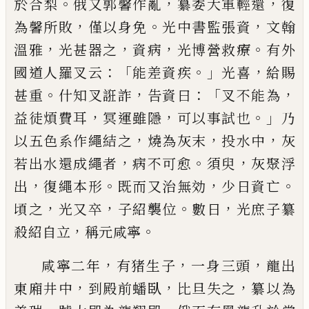
。
，
，
於
合梨
俄又郭馨作亂
纂委大軍輕還
復
，
。
，
為
馨所敗
僅以身免
光中書監張資
文翰
，
，
，
。
溫
雅
光甚器之
資病
光博營救療
有外
：「
。」
，
國道
人羅叉云
能差資疾
光喜
給賜
。
，
：「
，
甚重
什知
叉誑詐
告資曰
叉不能為
，
，
。」
益
徒煩費耳
冥運雖隱
可以事試也
乃
，
，
，
以五色
系
作
繩結之
燒為灰末
投水中
灰
，
。
，
若出水還成
繩者
病不可愈
須臾
灰聚浮
，
。
，
。
出
復繩本形
既而又治無効
少日資亡
，
，
。
，
頃之
光又卒
子紹
襲位
數日
光庶子纂
，
。
殺紹自立
稱元咸寧
，
，
，
咸
寧二年
有猪生子
一身三頭
龍出
，
，
，
東廂
井中
到殿前蟠臥
比旦失之
纂以為