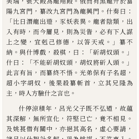
，
。
美瑞
號大殿為龍翔殿
俄而有黑龍升於當
，
。
：
陽
九宮門
纂改九宮門為龍興門
什奏曰
「
，
。
，
比日
潛龍出遊
豕妖表異
龍者陰類
出
，
，
，
入有時
而今屢見
則為災眚
必有下人謀
，
，
。」
上之變
宜
剋
己
修德
以答天
戒
纂不
。
，
，
：「
。」
納
與什博
戲
殺
棋
曰
斫胡奴頭
：「
，
。」
什曰
不能斫胡奴
頭
胡奴將斫人頭
，
。
，
此言有旨
而纂終不悟
光弟保有子名超
，
，
超小字胡奴
後果殺纂斬
首
立其兄隆為
，
。
主
時人方驗什之言也
，
，
什停涼積年
呂光父子既不弘道
故蘊
，
，
，
。
其
深解
無所宣化
符堅已亡
竟不相見
，
，
，
及姚
萇僣有關中
亦挹
其高名
虛心要請
，
，
。