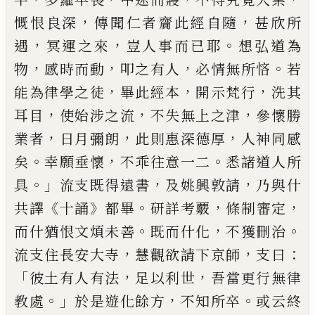
，
，
慨恨良深
傳聞仁者齎此
經自隨
甚欣所
，
，
。
遇
冥運之來
豈人事而已
耶
想弘道為
，
，
，
。
物
感時而動
叩之有人
必
情
無所悋
若
，
，
，
能為律學之徒
畢此經本
開示梵行
洗其
，
，
，
耳目
使始涉之流
不失無
上之津
參
懷勝
，
，
，
業者
日月彌朗
此則
惠
深
德厚
人神同感
。
，
。
矣
幸願垂懷
不乖往意一
二
悉諸道人所
。」
，
，
具
流支既得遠書
及姚興敦
請
乃與什
《
》
。
，
，
共譯
十誦
都畢
研詳考
覈
條制
審定
。
，
。
而什猶恨文煩未善
既而什化
不獲
刪治
，
，
：
流支住長安大寺
慧觀欲請下京師
支曰
「
，
，
彼土有人有法
足以利世
吾當更行
無律
。」
，
。
教處
於是遊化餘方
不知所卒
或
云終