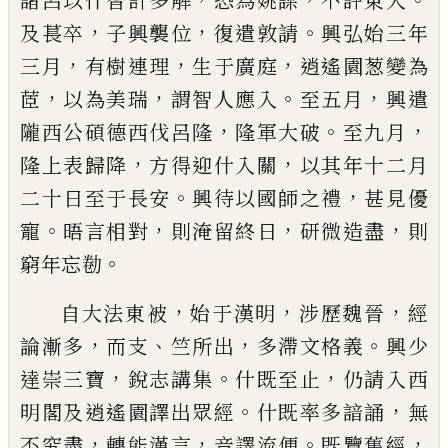
諸呂
以什智計多解
恐為姚謀
不許東入
，
，
。
及
萇卒
子興襲位
復遣敦請
興弘始三年
，
，
，
三月
有樹連理
生
于廣
庭
逍遙園葱變為
，
，
。
，
茝
以
為美瑞
謂智人應入
至五月
興遣
，
。
，
隴西公
碩德西伐呂隆
隆軍大破
至九月
，
，
隆上表
歸降
方得迎什入關
以其年十二月
。
，
二十
日至
于
長安
興待以國師之禮
甚見優
。
，
，
，
寵
晤
言相對
則淹留終日
研微造盡
則
。
窮
年忘勌
，
，
，
自大法東被
始
于
漢明
涉歷魏
晉
經
，
、
，
。
論漸多
而支
竺所出
多滯文格義
興
少
，
。
，
達
崇三寶
銳志講集
什既至止
仍請入
西
。
，
明閣及逍遙園譯出眾經
什既率多諳誦
無
，
，
。
，
不究盡
轉能漢言
音譯流便
既覽舊經