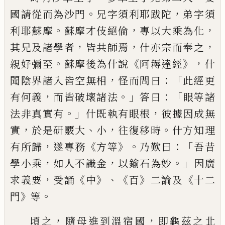
。
，
國請從
而為沙門
兄字須利耶跋陀
弟字須
。
，
，
利耶
蘇
摩
蘇摩才
伎
絕倫
專以大乘為化
，
，
，
其兄及
諸學者
皆共師焉
什亦宗而奉之
。
《
》，
親好彌至
蘇摩後為什說
阿耨達經
什
，
：「
聞陰界諸入皆
空無相
怪而問曰
此經更
，
。」
：「
有何義
而皆破
壞諸法
答曰
眼等諸
。」
，
法非真實有
什既執
有眼根
彼據因成無
，
、
，
。
實
於是研覈大
小
往
復移時
什方知理
，
《
》。
：「
有所歸
遂專務
方等
乃
歎曰
吾昔
，
，
。」
學小乘
如人不識金
以鍮石
為妙
因廣
，
《
》、《
》
《
求義要
受誦
中
百
二論及
十二
》
。
門
等
，
，
頃之
隨母進到溫宿國
即龜茲之北