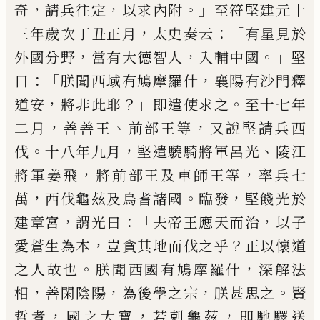
，
，
。」
奇
請兵往定
以求內附
至
符
堅建元十
，
：「
三
年歲次丁丑正月
太史奏云
有星見
於
，
，
。」
外國分野
當有大德智人
入輔中國
堅
：
「
，
曰
朕聞西域有鳩摩羅什
襄陽有沙門
釋
，
？」
。
道
安
將非此耶
即遣使求之
至十七年
，
、
，
二月
善
善王
前部王等
又說堅請兵西
。
，
、
伐
十八
年九月
堅遣驍騎將軍呂光
陵江
，
，
將軍姜
飛
將前部王及車師王等
率兵七
，
。
，
萬
西伐龜
茲及烏耆諸國
臨發
堅餞光於
，
：「
，
建章宮
謂光
曰
夫帝王應天而治
以子
，
？
愛蒼生為本
豈貪其地而伐之
乎
正以懷道
。
，
之人故
也
朕聞西國有鳩摩羅什
深解法
，
，
，
。
相
善閑
陰陽
為後學之宗
朕甚思之
賢
，
，
，
哲者
國之
大寶
若剋龜茲
即馳驛送