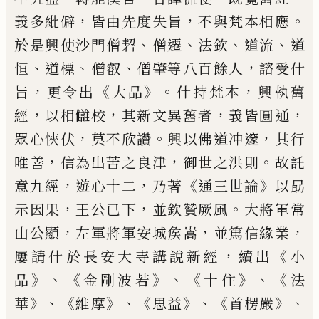
，
，
。
義多紕
僻
皆由先
度
失旨
不與
梵
本相
應
、
、
、
、
於是興使沙門
僧
䂮
僧遷
法欽
道流
道
、
、
、
，
恒
道標
僧叡
僧肇等八百餘人
諮受什
，
《
》。
，
旨
更令
出
大品
什持
梵
本
興執舊
，
，
，
，
經
以相讎校
其新文異舊者
義皆圓通
，
。
，
眾心悏伏
莫不欣
讚
興以佛道冲邃
其行
，
，
。
唯善
信為出苦之良
津
御世之洪則
故託
，
，
《
》
意九經
遊心十二
乃
著
通三世論
以勗
，
，
。
示因果
王公已下
並欽
贊
厥風
大將軍常
，
，
，
山公顯
左
軍
將軍安城矦
嵩
並篤信緣業
，
《
屢請什於長安大寺講說
新經
續出
小
》、《
》、《
》、《
品
金剛
波
若
十住
法
》、《
》、《
》、《
》、
華
維摩
思
益
首楞嚴