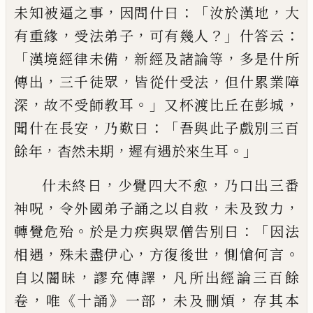
，
：「
，
未知被逼之事
因問什曰
汝於漢地
大
，
，
？」
：
有重緣
受法弟子
可有幾人
什答云
「
，
，
漢境經律未備
新經及
諸論等
多是什所
，
，
，
傳出
三千徒眾
皆從什受
法
但什累業障
，
。」
，
深
故不受師
教
耳
又杯
渡
比丘在彭城
，
：「
聞什在長安
乃歎曰
吾
與此子戲別三百
，
，
。」
餘年
杳然未期
遲有遇
於來生耳
，
，
什未終日
少覺四大不愈
乃口
出三番
，
，
，
神呪
令外國弟子誦之以自救
未
及致力
。
：「
轉覺危殆
於是力疾與眾僧告
別曰
因法
，
，
，
。
相遇
殊未盡伊心
方復後世
惻愴
何
言
，
，
自以闇昧
謬充傳譯
凡所出經
論三百餘
，
《
》
，
，
卷
唯
十誦
一部
未及刪煩
存其
本