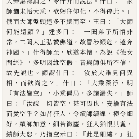
，
。
：「
大秦錦褥鋪之
令
什升而說法
什曰
家
，
，
。」
師猶未悟大乘
欲躬
往仰化
不得停此
，
：「
俄而大師盤頭達多不
遠而至
王曰
大師
？」
：「
何能遠顧
達多曰
一聞
弟子所悟非
，
，
，
常
二聞大王弘贊佛道
故冒
涉艱危
遠奔
。」
，
，
《
神國
什得師至
欣遂本
懷
為
說
德女
》，
，
，
問
經
多明因緣空假
昔
與師
俱所不信
。
：「
故先說也
師謂什曰
汝於大乘
見何異
，
？」
：「
，
相
而欲尚之
什曰
大乘深淨
明
『
』，
，
。」
有
法皆空
小乘偏局
多
諸漏失
師
：「
，
，
曰
汝說一
切皆空
甚可畏也
安捨有法
？
，
，
而愛空乎
如
昔狂人
令績師績
線
極令細
，
，
，
，
好
績師加意
細若微塵
狂人猶恨其麁
，
：『
。』
績師大怒
乃指
空示曰
此是細縷
狂