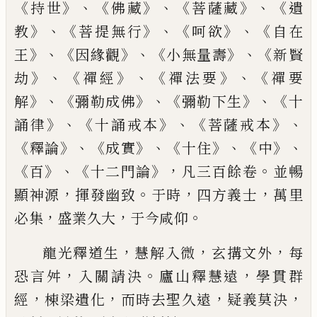
《
》、《
》、《
》、《
持世
佛藏
菩薩藏
遺
》、《
》、《
》、《
教
菩提無行
呵
欲
自在
》、《
》、《
》、《
王
因緣觀
小無量壽
新賢
》、《
》、《
》、《
劫
禪經
禪法
要
禪要
》、《
》、《
》、《
解
彌勒成佛
彌勒下生
十
》、《
》、《
》、
誦律
十誦戒
本
菩薩戒本
《
》、《
》、《
》、《
》、
釋
論
成實
十住
中
《
》、《
》，
。
百
十二
門
論
凡三百餘卷
並暢
，
。
，
，
顯神源
揮發幽致
于時
四方義士
萬里
，
，
。
必集
盛業久大
于今
咸
仰
，
，
，
龍光釋道生
慧解入微
玄搆文外
每
，
。
，
恐言
舛
入關請決
廬山釋慧遠
學貫群
，
，
，
，
經
棟梁
遺化
而時去聖久
遠
疑義
莫決