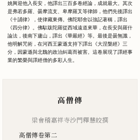
姚興迎他入長安，他譯出三百多卷經論，成就最大。其次
是弗若多羅、曇摩流支、卑摩羅叉等律師，他們先後譯出
《十誦律》，使律藏東傳。佛陀耶舍以強記著稱，譯出
《四分律》。佛馱跋陀羅從西域遠道來華，在長安與羅什
論法，後南下廬山，譯出《華嚴經》等。最後是曇無讖，
他明解咒術，在河西王蒙遜支持下譯出《大涅槃經》三
分，因蒙遜與北魏的政治糾葛而被害。這卷展現了譯經事
業的繁榮與譯經僧的多彩人生。
高僧傳
梁會稽嘉祥寺沙門釋慧皎撰
高僧傳卷第二