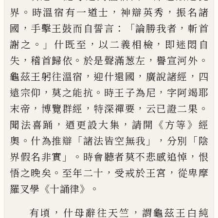
。
，
，
界
時溫宿有一道士
神辯英秀
振名諸
，
：「
，
國
手擊王鼓而自誓言
論勝我者
斬首
。」
，
，
謝之
什既至
以二義相檢
即迷悶自
，
。
，
。
失
稽首歸依
於是聲滿葱左
譽宣河外
，
，
，
龜茲王躬往溫
宿
迎什還國
廣說諸經
四
，
。
，
遠
宗仰
莫之
能抗
時王
子
為尼
字阿竭耶
，
，
，
。
末帝
博覽群
經
特深禪要
云已證二果
，
，
《
》
聞法喜踊
迺更
設大集
請開
方等
經
。
「
」，
「
奧
什為推辯
諸法皆
空無我
分別
陰
」。
，
界假名非實
時會聽者莫不
悲感追悼
恨
。
，
，
悟之晚矣
至年二十
受戒於
王宮
從卑摩
《
》。
羅叉學
十誦律
，
，
有頃
什母辭
往天竺
謂龜茲王白純