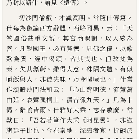
，
〈
〉。
乃封以諮
什
語見
遠傳
，
。
。
初沙門
僧
叡
才識高明
常隨
什傳寫
，
，
：「
什每為叡論西方辭體
商略同異
云
天
，
，
竺國俗甚重文製
其宮商體韻
以入絃
為
。
，
，
，
善
凡覲國王
必有
贊
德
見佛之儀
以
歌
，
，
。
歎為貴
經中偈頌
皆其式也
但改梵為
，
。
，
。
秦
失其藻蔚
雖得大意
殊隔文體
有似
，
，
。」
嚼飯與人
非徒失味
乃令嘔噦也
什
嘗
：「
，
作頌贈沙門法和云
心山育明德
流薰萬
。
，
。」
由延
哀鸞孤桐上
清音徹九天
凡為十
，
。
，
，
偈
辭喻皆爾
什雅好大乘
志存敷廣
常
：
「
《
》，
歎曰
吾若著筆作大乘
阿毘曇
非迦
。
，
，
旃延子比
也
今在秦地
深識者寡
折翮於