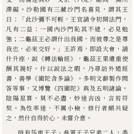
。
，
滯礙
沙勒國有三
藏沙門名喜見
謂其王
：「
，
，
曰
此沙彌不可輕
王宜請令初開法門
：
，
凡有二益
一國內沙
門恥其不逮
必見勉
；
，
強
二龜茲王必謂什
出我國
而彼尊之是尊
，
。」
，
，
我也
必來交好
王
許焉
即設大會
請
，
《
》，
什升座
說
轉法輪經
龜
茲王果遣重使
。
，
酬其親好
什以說法之暇
乃尋訪外道經
，
《
》。
書
善學
圍
陀
含
多論
多
明文辭製作問
，
《
》
。
答等事
又博覽
四圍陀
典及
五明諸論
，
，
，
陰陽星算
莫不
必
盡
妙達吉凶
言若符
。
，
，
契
為性率達
不厲小檢
修行者頗
共疑
，
，
。
之
然什自得於心
未嘗介意
、
，
時有
莎
車王子
參軍王子兄弟二人
委