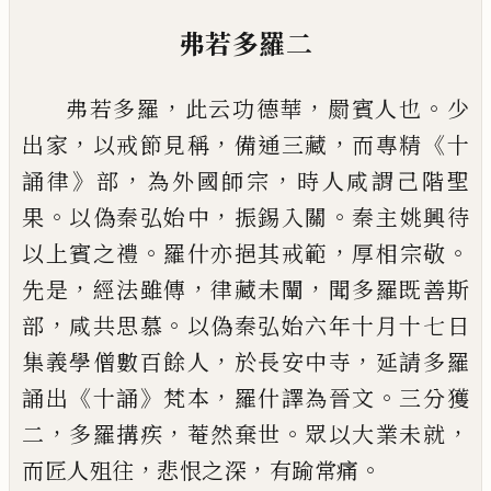
弗若多羅二
，
，
。
弗若多羅
此云功德華
罽賓人也
少
，
，
，
《
出家
以戒節見稱
備通三藏
而專精
十
》
，
，
誦律
部
為外國師宗
時人咸謂己階聖
。
，
。
果
以偽秦
弘始中
振錫入關
秦
主
姚興待
。
，
。
以上賓之
禮
羅什亦
挹
其戒範
厚相
宗
敬
，
，
，
先是
經
法雖傳
律藏未闡
聞多羅既善斯
，
。
部
咸共
思慕
以偽秦弘始六年十月十七日
，
，
集義學
僧數百餘人
於長安中寺
延
請多羅
《
》
，
。
誦出
十誦
梵
本
羅什譯為晉文
三分獲
，
，
。
，
二
多羅
搆
疾
菴然棄世
眾以大業未
就
，
，
。
而匠人
殂
往
悲恨之深
有踰常痛