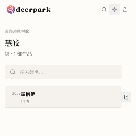
跳到主要內容
deerpark
首頁
/
經藏
/
慧皎
慧皎
梁
·
1
部作品
高僧傳
T2059
14
卷