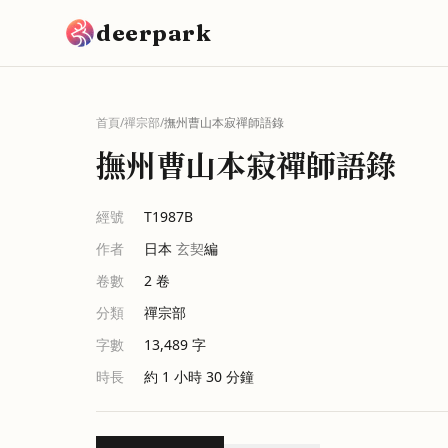
跳到主要內容
deerpark
首頁
/
禪宗部
/
撫州曹山本寂禪師語錄
撫州曹山本寂禪師語錄
經號
T1987B
作者
日本
玄契
編
卷數
2
卷
分類
禪宗部
字數
13,489
字
時長
約 1 小時 30 分鐘