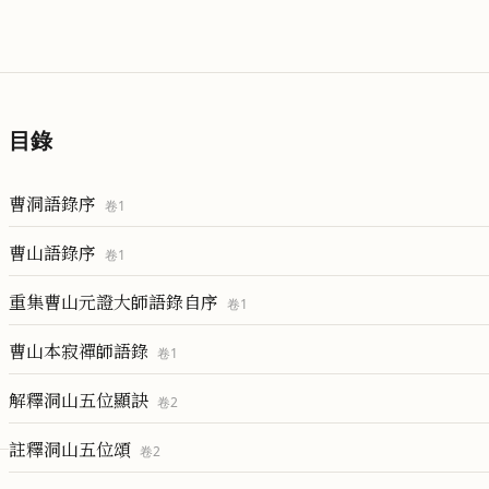
目錄
曹洞語錄序
卷
1
曹山語錄序
卷
1
重集曹山元證大師語錄自序
卷
1
曹山本寂禪師語錄
卷
1
解釋洞山五位顯訣
卷
2
註釋洞山五位頌
卷
2