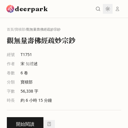
跳到主要內容
deerpark
首頁
/
寶積部
/
觀無量壽佛經疏妙宗鈔
觀無量壽佛經疏妙宗鈔
經號
T1751
作者
宋
知禮
述
卷數
6
卷
分類
寶積部
字數
56,338
字
時長
約 6 小時 15 分鐘
開始閱讀