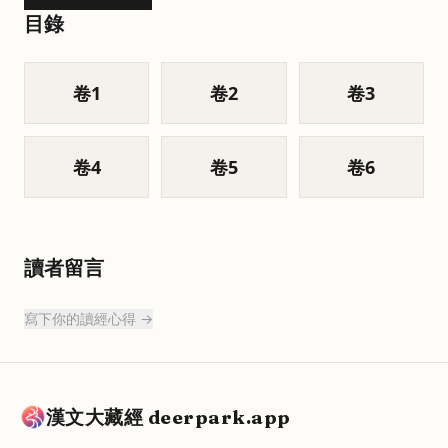
目錄
卷
1
卷
2
卷
3
卷
4
卷
5
卷
6
讀者留言
寫下你的讀經心得 →
漢文大藏經 deerpark.app