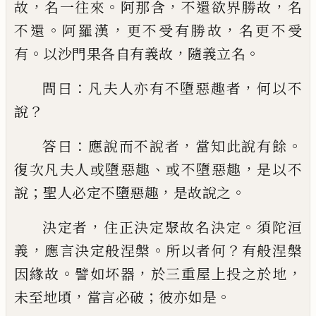
，
。
，
，
故
名一往來
阿那含
不還欲界勝故
名
。
，
，
不
還
阿羅漢
更不受有勝故
名更不受
。
，
。
有
以沙
門果各自有義故
隨義立名
：
，
問曰
凡夫人亦
有不墮惡趣者
何以不
？
說
：
，
。
答曰
應說而不說
者
當知此說有餘
、
，
復次凡夫人或墮惡趣
或不墮惡趣
是以不
；
，
。
說
聖人必定不墮惡趣
是故說之
，
。
決定者
住正決定聚故名決定
須陀洹
，
。
？
義
應
言決定般涅槃
所以者何
有般涅槃
。
，
，
因緣故
譬如坏器
於三重屋上投之於地
，
；
。
未至地頃
當言必破
彼亦如是