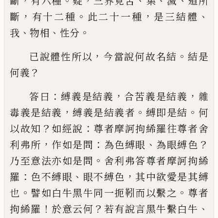
，
。
，
、
、
、
斷
有六種
疑
三
界見苦
集
滅
道所
，
。
，
、
斷
有十二種
此二十一種
是三結體
、
、
。
我
物相
性分
，
。
已說體性所以
今當說何故名結
結是
？
何義
：
，
，
答曰
縛義是結義
合苦義是結義
雜
，
。
。
毒義是
結義
縛義是結義者
縛即是結
何
？
：
以
故知
如經說
尊者摩訶拘絺羅往尊者舍
，
：
、
？
利弗所
作如是問
為色縛眼
為眼縛色
。
乃至
意
法
亦如是問
舍利弗答尊者摩訶拘絺
：
、
，
羅
色不
縛眼
眼不縛色
其中欲愛是其縛
。
。
也
譬如白
牛黑牛同一
扼
靷而以繫之
尊者
！
？
、
拘絺羅
於意云何
若有說言黑牛繫白牛