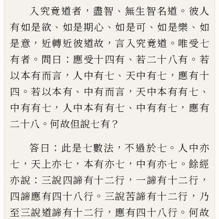
，
、
。
入究竟道者
盡智
無生智名道
彼人
、
、
、
、
有如是
欲
如是期心
如是可
如是樂
如
，
，
。
是意
近轉近
彼道故
言入究竟道
唯
受七
。
：
、
。
有者
問曰
應
受十四有
若二十八有
若
，
、
，
以本有而言
人中
有七
天中有七
應有十
。
、
，
、
四
若以本有
中有而
言
天中本有有七
，
、
，
中有有七
人中本有有七
中有有七
應有
。
？
二十八
何故但說七有
：
，
。
答曰
此是七數法
不過於七
人中亦
，
，
，
。
七
天上亦七
本有亦七
中有亦七
餘經
：
，
，
亦說
三說四諦有
十二行
一諦有十二行
。
，
四諦應有四十八行
三說苦諦有十二行
乃
，
。
至三說道諦有十二
行
應有四十八行
何故