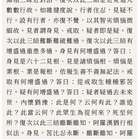
。
，
，
數數行故
如雜揵度說
行者住忍
見疑不
。
，
，
行
設有行者
亦復不覺
以其智劣煩惱微
。
、
，
。
細故
見者謂身
見
戒取
疑者即是疑
復
。
次以此三結難斷難
破難過
復次以此三結有
。
？
：
增盛過重患多過
身見有何增盛過
答曰
、
、
身見是六十二見根
見是諸煩惱根
煩惱是
、
，
。
業根
業是報根
依報
生善不善無記法
戒
？
：
取有何增盛過
答曰
從
戒取生種種邪苦
。
？
：
行
疑有何增盛過
答曰
疑
者疑過去未來
，
：
？
？
世
內懷猶豫
此是何
云何有
此
誰造
？
？
？
此
此當云何
此眾生為從何來
死至
何
？
，
所
復次以此三結雖斷雖知
阿羅漢猶行
相
。
，
，
，
似法
身見
苦比忍永斷
雖斷雖知
阿羅