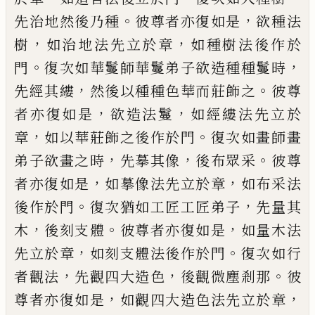
。
，
先治地然後乃種
彼尊者亦復如
是
欲種法
，
，
樹
如治地法先立於章
如種樹法
後作於
。
，
門
復次如華鬘師華鬘弟子欲造種
種鬘時
，
。
先經其縷
然後以種種色華而莊飾
之
彼尊
，
，
者亦復如是
欲造法鬘
如經縷法先
立於
，
。
章
如以華莊飾
之
後作於門
復次如
畫師畫
，
，
。
弟子欲畫之時
先摹其像
後布眾
采
彼尊
，
，
者亦復如是
如摹像法先立於章
如布
采
法
。
，
後作於門
復次猶如工匠工匠弟
子
先量其
，
。
，
木
後刻
支
體
彼尊者亦復如是
如量木法
，
。
先立於章
如刻
支
體法後作於
門
復次如行
，
，
。
者
觀法
先觀四大造色
後觀
微塵剎那
彼
，
，
尊者亦復如是
如觀四大造色
法先立於章