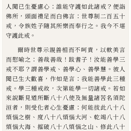
：
？
人聞已生憂慮心
誰能守護如此諸
戒
便詣
，
：
佛所
頭面禮足而白佛言
世尊制
二百五十
，
。
戒
令族姓子隨其所樂而奉行之
我今不堪
。
守護此戒
，
爾時世尊示親善相而不呵責
以軟美言
：
！
！
而
慰喻之
善哉善哉
跋耆子
汝能善學三
？
、
、
。
戒不
耶
謂善學戒
善學心
善學慧
彼人
，
：
聞已生
大歡喜
作如是言
我能善學此三種
。
，
。
戒
學三
種戒故
次第能學一切諸戒
若如
來說斷見
道所斷八十八使及無量諸苦名須陀
，
：
洹
者
則受化者心生憂慮
何能拔此八十八
、
、
煩惱
之樹
度八十八煩惱大河
乾竭八十八
、
、
煩惱
大海
摧破八十八煩惱之山
修此八十