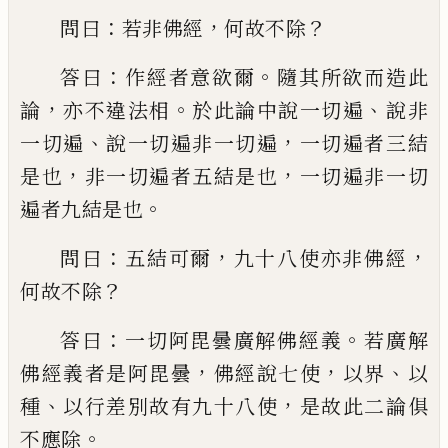
：
，
？
問曰
若非佛經
何故不除
：
。
答曰
作
經者意欲爾
隨其所欲而造此
，
。
、
論
亦不違
法相
於此論中說一切遍
說非
、
，
一切遍
說一
切遍非一切遍
一切遍者三結
，
，
是也
非一切
遍者五結是也
一切遍非一切
。
遍者九結是
也
：
，
，
問曰
五結可爾
九十八使亦非佛經
？
何
故不除
：
。
答曰
一切阿毘曇廣解佛經義
若廣
解
，
，
、
佛經義者是阿毘曇
佛經說七使
以界
以
、
，
種
以行差別故有九十八使
是故此二論俱
。
不應除