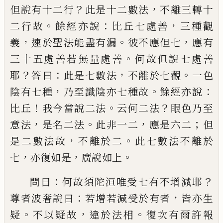
？
，
但說有十二行
此是
十二數法
不離三轉十
。
：
，
二行故
餘經亦說
比
丘七處善
三種觀
，
。
，
義
速於聖法能盡有漏
彼
不應但七
應有
。
三十五處善若無量處善
何
故但說七處善
？
：
，
。
耶
答曰
此是七數法
不離於
七觀
一色
，
。
：
陰有七種
乃至識陰亦七種故
餘
經亦說
！
。
？
比丘
我今當說二法
云何二法
眼色
乃至
，
。
，
；
意法
是名二法
此非一二
應是六二
但
，
。
是二數法故
不離於二
此七數法不離於
，
，
。
七
亦復如是
廣說如上
：
？
問曰
何故須陀洹
唯
受七有不增減耶
：
，
尊者波奢說曰
若增若減
受於有者
皆亦生
。
，
。
疑
不以疑故
違於法相
復
次有爾許報