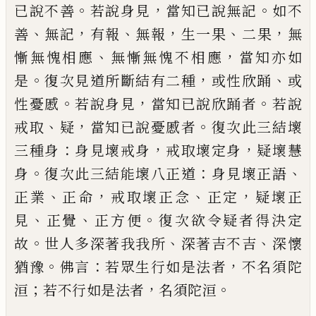
。
，
。
已說不善
若說身見
當知
已說無記
如不
、
，
、
，
、
，
善
無記
有報
無報
生一果
二
果
無
、
，
慚無愧相應
無慚無愧不相應
當知亦
如
。
，
、
是
復次見道所斷結有二種
或性欣踊
或
。
，
。
性憂慼
若說身見
當知已說欣踊者
若說
、
，
。
戒
取
疑
當知已說憂慼者
復次此三結壞
：
，
，
三種
身
身見壞戒身
戒取壞定身
疑壞慧
。
：
、
身
復
次此三結能壞八正道
身見壞正語
、
，
、
，
正業
正
命
戒取壞正念
正定
疑壞正
、
、
。
見
正覺
正方便
復次欲令疑者得決定
。
、
、
故
世人多深著我我
所
深著吉不吉
深懷
。
：
，
猶豫
佛言
若眾生行如
是法者
不名須陀
；
，
。
洹
若不行如是法者
名須
陀洹