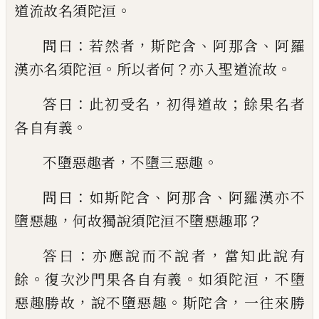
。
道流故名須陀洹
：
，
、
、
問曰
若然者
斯陀含
阿那含
阿羅
。
？
。
漢亦名須陀洹
所以者何
亦入
聖道流故
：
，
；
答曰
此初受名
初得道故
餘果名
者
。
各自有義
，
。
不墮惡趣者
不墮三惡趣
：
、
、
問曰
如斯陀含
阿
那含
阿羅漢亦不
，
？
墮惡趣
何故獨說須陀洹
不墮惡趣耶
：
，
答曰
亦應說而不說者
當知此
說有
。
。
，
餘
復次沙門果各自有義
如須陀洹
不墮
，
。
，
惡趣勝故
說不墮惡趣
斯陀含
一往來
勝