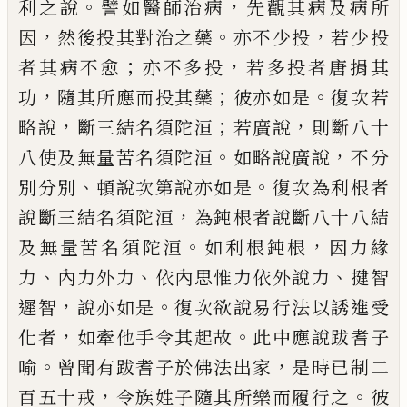
。
，
利之說
譬如醫師治病
先觀其病及病所
，
。
，
因
然後投其對治之藥
亦
不少投
若少投
；
，
者其病不愈
亦不多投
若多
投者唐捐其
，
；
。
功
隨其所應而投其藥
彼亦如
是
復次若
，
；
，
略說
斷三結名須陀洹
若廣說
則
斷八十
。
，
八使及無量苦名須陀洹
如略說廣
說
不分
、
。
別分別
頓說次第說亦如是
復次為
利根者
，
說斷三結名須陀洹
為鈍根者說斷
八十八結
。
，
及無量苦名須陀洹
如利根鈍根
因力緣
、
、
、
力
內力外力
依內思惟力依外說力
揵
智
，
。
遲智
說亦如是
復次欲說易行法以
誘進受
，
。
化者
如牽他手令其起故
此中應說
跋耆子
。
，
喻
曾聞有跋耆子於佛法出家
是時
已制二
，
。
百五十戒
令族姓子隨其所樂而履
行之
彼