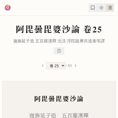
跳到主要內容
阿毘曇毘婆沙論
卷25
迦旃延子造 五百羅漢釋 北涼
浮陀跋摩
共
道泰
等譯
/
60
阿毘曇毘婆沙論
迦旃延子造 五百羅漢釋