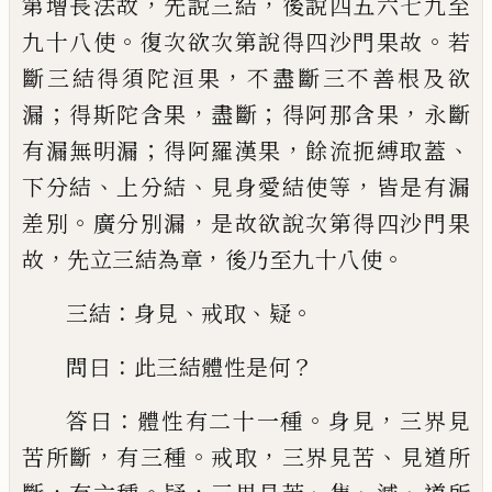
，
，
第增長法故
先說三結
後說四五六
七九至
。
。
九十八使
復次欲次第說得四沙門
果故
若
，
斷三結得須陀洹果
不盡斷三不善
根及欲
；
，
；
，
漏
得斯陀含果
盡斷
得阿那含果
永
斷
；
，
、
有漏無明漏
得阿羅漢果
餘流
扼
縛取蓋
、
、
，
下分結
上分結
見身愛結使等
皆是有漏
。
，
差
別
廣分別漏
是故欲說次第得四沙門果
，
，
。
故
先立三結為章
後乃至九十八使
：
、
、
。
三結
身見
戒取
疑
：
？
問曰
此三結體性是何
：
。
，
答
曰
體性有二十一種
身見
三界見
，
。
，
、
苦所斷
有
三種
戒取
三界見苦
見道所