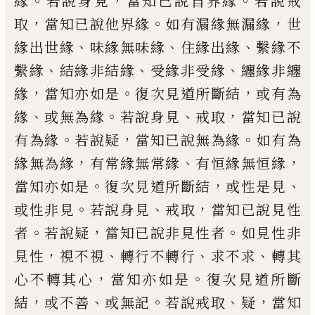
。
，
。
緣
若說身見
當知已
說自界緣
若說戒
，
。
，
取
當知已說他界緣
如有
漏緣無漏緣
世
、
、
、
緣出世緣
味緣無味緣
住緣
出緣
繫緣不
、
、
、
繫緣
結緣非結緣
受緣非受緣
纏緣非纏
，
。
，
緣
當知亦如是
復次見道所斷結
或有為
、
。
、
，
緣
或無為緣
若說身見
戒取
當知已
說
。
，
。
有為緣
若說疑
當知已說無為緣
如有為
，
、
，
緣無為緣
有常緣無常緣
有恒緣無恒緣
。
，
、
當
知亦如是
復次見道所斷結
或性是見
。
、
，
或性
非見
若說身見
戒取
當知已說見性
。
，
。
者
若說
疑
當知已說非見性者
如見性非
，
、
、
、
見性
視不
視
轉行不轉行
求不求
轉其
，
。
心不轉其心
當
知亦如是
復次見道所斷
，
、
。
、
，
結
或不善
或無記
若說戒取
疑
當知