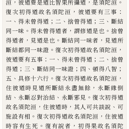
，
，
。
洹
彼道要是道
比智果所攝道
是須陀洹
，
：
復次初得道故名
須陀洹
彼道要有三事
、
；
、
；
、
一
得未曾得道
二
捨
曾得道
三
斷結
。
，
。
同一味
得未曾得道者
謂修
道是也
捨曾
，
。
，
得道者
見道是也
斷結同一味
者
見道所
。
，
斷結都同一味證
復次初得道故
名須陀洹
：
、
；
、
彼道要有五事
一
得未曾得道
二
捨曾
；
、
；
、
；
得道
三
斷結同一味證
四
頓得八智
、
。
，
五
具修十六行
復次初得道故名須陀洹
，
住彼
道時見道所斷結永盡無餘
永斷緣倒
、
、
。
結
永
斷忍對治結
永斷邪見
復次初得道
，
，
、
故名
須陀洹
住彼道時
其人可共談說
可
。
，
施設有
相
復次初得道故名須陀洹
住彼道
。
，
時容
有生死
復有說者
初得果故名須陀