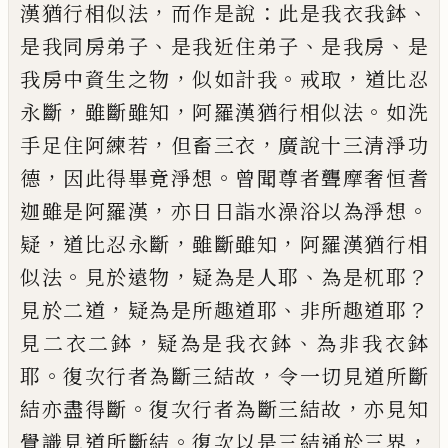
，
：
、
漢
猶行相似法
而作是說
此是我衣我鉢
、
、
、
是我
同房弟子
是我近住弟子
是我房
是
，
。
，
我房中
資生之物
似如計我
戒取
道比忍
，
，
。
永斷
雖斷
雖知
阿羅漢猶行相似法
如洗
，
，
手足住阿練
若
但畜三衣
廣說十三清淨功
，
。
德
因此得
畢
竟淨想
曾聞尊者聾摩奢恒耆
，
。
迦雖是阿羅
漢
亦日日詣水澡浴以為淨想
，
，
，
疑
道比忍永
斷
雖斷雖知
阿羅漢猶行相
。
，
、
？
似法
見於遠物
疑為是人耶
為是杌耶
，
、
？
見於二道
疑為是所
趣道耶
非所趣道耶
，
、
見二衣二鉢
疑為是我
衣鉢
為非我衣鉢
。
，
耶
復次行者為斷三結故
令一切見道所斷
。
，
結亦盡得斷
復次行者為斷
三結故
亦見知
。
，
覺識見道所斷結
復次以是
三結通於三界