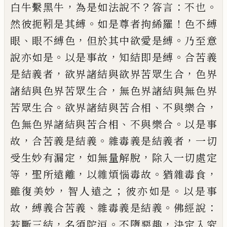
，
？
：
。
白牛繫黑
牛
為是如法說不
答言
不也
。
！
然彼
扼
靷是
其縛
如是尊者拘絺羅
色不縛
、
，
。
眼
眼不縛色
但於其中欲愛是縛
乃至意
。
，
。
說亦如是
以是
事故
知結即是縛
合苦義
，
，
是結義者
欲界諸
結與欲界苦眾生合
色界
，
諸結與色界苦眾
生合
無色界諸結與無色界
。
、
，
苦眾生合
欲界
諸結與苦合相
不與樂合
、
。
色無色界諸結與
苦合相
不與樂合
以是事
，
。
，
故
合苦義是結義
雜毒義是結義者
一切
，
，
受生妙有漏定
如無
量解脫
除入一切處定
，
，
。
，
等
聖所遠離
以雜煩
惱毒故
猶雜毒食
，
；
。
雖復美妙
智人遠之
彼亦
如是
以是事
，
、
。
：
故
縛義合苦義
雜毒義是結義
佛經說
，
。
，
若斷三結
名須陀洹
不墮惡趣
決定
入究