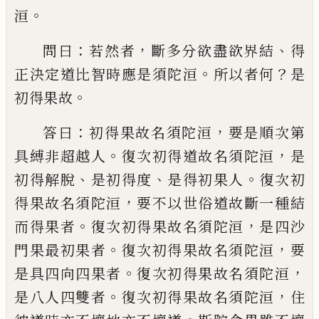
。
洹
：
，
、
問
曰
若然者
斷多分欲盡欲界結
得
。
？
正決定道
比智時應是須陀洹
所以者何
是
。
初得果故
：
，
答曰
初得果故名須陀洹
要是順次第
。
，
具縛
非超越人
復次初得道故名須陀洹
是
、
、
。
初得
解脫
是初得度
是
得初
果人
復次初
，
得果
故名須陀洹
要不以世俗道故斷一種結
。
，
而
得果者
復次初得果故名須陀洹
是四沙
。
，
門
果最初果者
復次初得果故名須陀洹
要
。
，
是
具四向四果者
復次初得果故名須陀洹
。
，
是
八人四雙者
復次初得果故名須陀洹
住