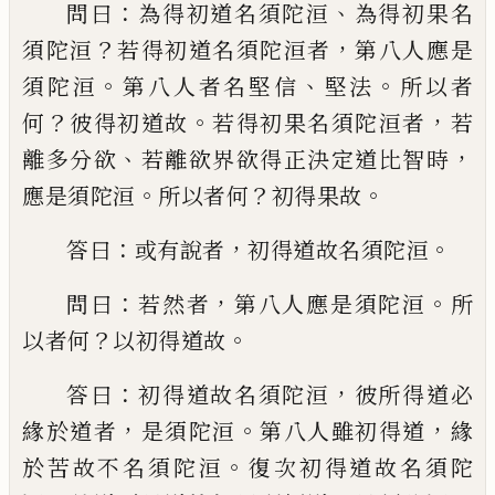
：
、
問曰
為得初道名須陀洹
為得初果名
？
，
須陀洹
若得初道名須陀洹者
第八人應是
。
、
。
須陀洹
第八人者名堅信
堅法
所以者
？
。
，
何
彼
得初道故
若得初果名須陀洹者
若
、
，
離多分
欲
若離欲界欲得正決定道比智時
。
？
。
應是須
陀洹
所以者何
初得果故
：
，
。
答曰
或有說者
初得道故名須陀洹
：
，
。
問曰
若然者
第八人應
是須陀洹
所
？
。
以者何
以初得道故
：
，
答曰
初得
道故名須陀
洹
彼所得道必
，
。
，
緣於道者
是
須陀洹
第八人雖初得道
緣
。
於苦故不名須
陀洹
復次初得道故名須陀