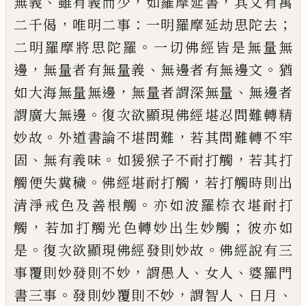
、
，
，
無義
雖有義而
少
如羅摩延書
其文有
萬
，
：
；
二千偈
唯明二
事
一明羅摩延劫思
陀
去
。
二明羅摩將思陀
羅
一切佛經皆是無量無
，
、
。
邊
無量者有無量
義
無邊者有無邊文
猶
，
、
如大海無量無邊
無
量者謂深無量
無邊者
。
謂廣大無邊
復次欲
顯現佛經堪忍問難轉精
。
，
妙故
外道書論不
堪問難
若其問難轉不牢
、
。
，
固
無有義味
如
猨猴子不耐打觸
若其打
。
，
觸便失糞穢
佛經
堪耐打觸
若打觸時則出
。
清淨戒色及善根
觸
亦如波羅
㮈
衣堪耐打
，
；
觸
若加打觸光色
轉妙出生妙觸
彼亦如
。
。
是
復次欲顯現佛經
發則妙故
佛經說有三
，
、
、
事覆則妙發則不妙
謂愚人
女人
婆羅門
。
，
、
、
書三事
發則妙覆則不
妙
謂智人
日月