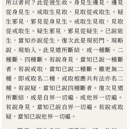
？
。
，
所
以者何
此從彼生故
身見生邊見
邊見
。
，
。
從身
見生
戒取生見取
見取從戒取生
疑
，
。
，
生邪見
邪見從
身見生
戒取生見取
見取
。
，
。
從戒取
生
疑生邪見
邪見從
疑生
已說能
，
。
、
生
當知亦
說從生
復次此是現初門
現略
、
。
，
、
說
現始入
此
見道所斷結
或一種斷
二
、
。
，
種斷
四種斷
若說
身見
當知已說一種斷
。
，
。
者
若說戒取
當知已
說二種斷
雖更無二
，
，
種
即戒取名二種
戒取
相應共有法亦名二
。
，
。
種
若說疑
當知已說四
種斷者
復次見道
，
、
。
所斷結
或是自界一切遍
或他界一切遍
，
。
若說身見
當知已說自界一
切遍
若說戒取
，
。
疑
當知已說他界一切遍