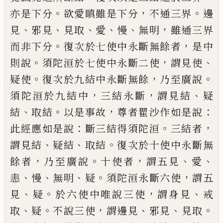
。
，
。
亦是下分
欲愛瞋雖是下分
不通三界
邊
、
、
、
、
、
，
見
邪見
見取
愛
慢
無明
雖通三
界
。
，
而非下分
復次於七使中永斷無餘者
是
中
。
，
、
則說
須陀洹於七使中永斷二使
謂見使
。
，
。
疑使
復次於九結中永斷無餘
乃至廣說
，
，
、
須
陀洹於九結中
三
結
永斷
謂見結
疑
、
。
，
：
結
取
結
以是事故
尊者瞿沙作如是說
：
。
，
此經應
如是說
斷三結得須陀洹
三結者
、
、
。
謂見結
疑
結
取結
復次於十使中永斷無
，
。
，
、
、
餘者
乃至廣
說
十使者
謂五見
愛
、
、
、
。
，
恚
慢
無明
疑
須陀洹永
斷六使
謂五
、
。
，
、
見
疑
於六使中
唯
說三使
謂
身見
戒
、
。
，
、
、
。
取
疑
不說三使
謂邊見
邪見
見取