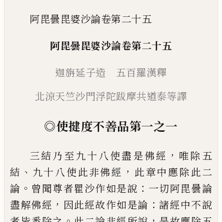
阿毘曇毘婆沙論卷第二十五
阿毘曇毘婆沙論
卷第二十五
迦旃延子造 五百羅漢釋
北涼天竺沙門浮陀跋摩
共道泰等譯
◎
使
揵
度不善品第一
之一
，
三結乃至九十八使盡是佛經
唯
除五
、
，
結
九
十八使此非佛經
此章中應除此二
。
：
論
曾聞
尊者瞿沙作如是說
一切阿毘曇論
，
：
盡解佛
經
因此經故作如是論
諸經中不說
。
，
者皆
悉除之
此二論非經所說
是故應除五