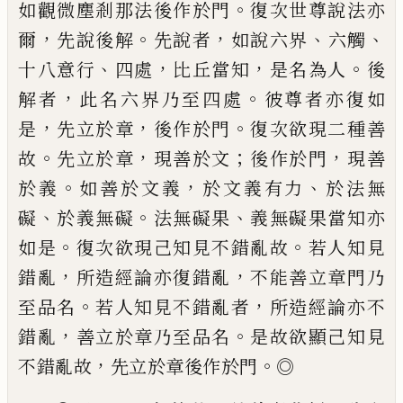
。
如觀微塵剎那法後作於門
復
次世尊說法亦
，
。
，
、
、
爾
先說後解
先說者
如說六
界
六觸
、
，
，
。
十八意行
四處
比丘當知
是名為人
後
，
。
解者
此名六界乃至四處
彼尊者亦復如
，
，
。
是
先立於章
後作於門
復次欲現二種善
。
，
；
，
故
先立於章
現善於文
後作於門
現善
。
，
、
於義
如
善於文義
於文義有力
於法無
、
。
、
礙
於義無礙
法無礙果
義無礙果當知亦
。
。
如是
復次欲現
己知見不錯亂故
若人知見
，
，
錯亂
所造經論
亦復錯亂
不能善立章門乃
。
，
至品名
若人知
見不錯亂者
所造經論亦不
，
。
錯亂
善立於章
乃至品名
是故欲顯己知見
，
。
不錯亂故
先立
於章後作於門
◎