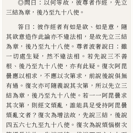
：
，
，
◎
問曰
以何等故
彼尊者作經
先立
，
。
三結為
章
後乃至九十八使
：
、
，
答曰
彼作經者有如是
欲
如是意
隨
，
其欲意造作此論亦不違法相
是故先立三結
，
。
：
為章
後乃至九十八使
尊者
波奢說曰
雖
，
。
一切處生疑
然不違法相
若先
說三不善
、
，
。
根
後乃至九十八使
亦有此疑
復
次阿毘
，
，
曇應以相求
不應以次第求
前說後
說俱無
。
，
有過
復
次亦可隨義說其次第
所以
先立三
，
。
結為章
後乃至九十八使
若一一阿
毘曇求
，
，
其次第
則經文煩亂
誰能具足受持
阿毘曇
？
，
，
煩亂文者
復次為增法故
先說三結
後說
。
四五六七九至九十八使
復次為說煩
惱樹次