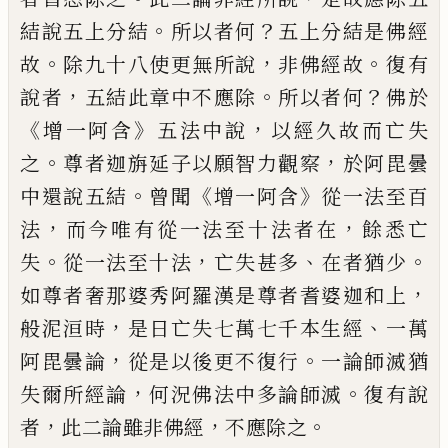
。
？
結說
五上分結
所以者何
五上分結是佛經
。
，
。
故
除
九十八使更無所說
非佛經故
復有
，
。
？
說者
五
結此章中不應除
所以者何
佛於
《
》
，
增一阿含
五法中說
以經久故而亡失
。
，
之
尊者迦旃延
子以願智力觀察
於阿毘曇
。
《
》
中還說五結
曾
聞
增一阿含
從一法至百
，
，
法
而今唯有從一
法至十法者在
餘悉亡
。
，
、
。
失
從一法至十法
亡
失甚多
在者猶少
，
如尊者奢那婆秀阿羅漢
是尊者耆婆迦
和上
，
、
般泥洹時
是日亡失七
萬七千本生經
一萬
，
。
阿毘曇論
從是以後
更不復行
一論師滅猶
，
。
失爾所經論
何況佛
法中多論師滅
復有說
，
，
。
者
此二論雖非佛經
不應除之