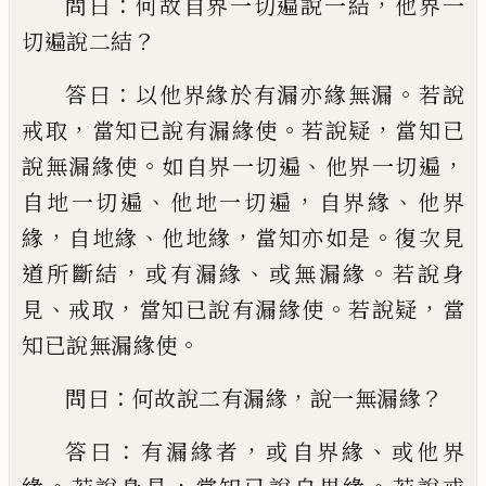
：
，
問
曰
何故自界一切遍說一結
他界一
？
切遍說
二結
：
。
答曰
以他界緣於有漏亦緣無漏
若說
，
。
，
戒取
當知已說有漏緣使
若說疑
當知已
。
、
，
說
無漏緣使
如自界一切遍
他界一切遍
、
，
、
自地
一切遍
他地一切遍
自界緣
他界
，
、
，
。
緣
自地
緣
他地緣
當知亦如是
復次見
，
、
。
道所斷結
或
有漏緣
或無漏緣
若說身
、
，
。
，
見
戒取
當知已
說有漏緣使
若說疑
當
。
知已說無漏緣使
：
，
？
問
曰
何故說二有漏緣
說一無漏緣
：
，
、
答曰
有漏
緣者
或自界緣
或他界