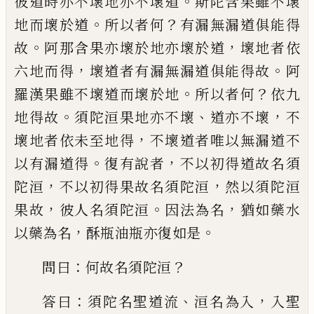
。
彼
道時亦不壞地亦不壞道
斯陀含果雖不壞
。
？
地而壞於道
所以者何
有漏無漏道俱能得
。
，
故
阿那含果亦壞於地亦壞於道
壞地者
依
，
。
六地而得
壞道者有漏無漏道俱能得故
阿
。
？
羅漢果雖不壞道而壞於地
所以者何
依
九
。
、
，
地得故
須陀洹果地亦不壞
道亦不壞
不
，
壞地者依未至地得
不壞道者
唯
以無漏
道不
。
，
以有漏道得
復有說者
不以初得道故
名須
，
，
陀洹
不以初得果故名須陀洹
然以須
陀洹
，
。
，
果故
彼人名須陀洹
因法為名
猶如藥
水
，
。
以藥為名
酥
瓶油瓶亦復如是
：
？
問曰
何
故名須陀洹
：
、
，
答曰
須陀名聖道流
洹名為入
入聖