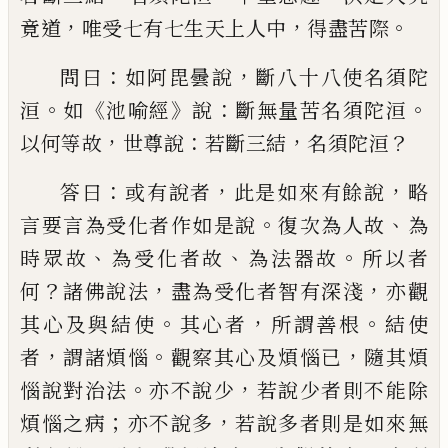
，
，
。
竟道
唯
受七有七生天上人中
得盡
苦際
：
，
問曰
如阿毘曇說
斷八十八使名須陀
。
《
》
：
。
洹
如
池喻經
說
斷無量苦名須陀洹
，
：
，
？
以何
等故
世尊說
若斷三結
名
須陀洹
：
，
，
答曰
或
有說者
此是如來有餘說
略
。
、
言要言為受化
者作如是說
復次為人故
為
、
、
。
時眾故
為受化
者故
為法器故
所以者
？
，
，
何
諸佛說法
盡為
受化者智有深淺
亦觀
。
，
。
其心及與結使
其
心者
所謂善根
結使
，
。
，
者
謂諸煩惱
觀察其
心及煩惱已
隨其煩
。
，
惱說對治法
亦不說少
若說少者則不能除
；
，
煩惱之病
亦不說多
若
說多者則是如來無