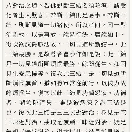
。
，
八對
治之道
若佛說斷三結名須陀洹
諸受
：
。
化者
生大歡喜
若斷三結則是易事
若斷三
，
。
？
結
則
斷見道一切諸使
所以者何
同一對
。
，
，
。
治斷故
以是事故
說易行法
廣說如上
。
，
復次欲說最
勝法故
一切見道所斷結中
此
。
：
三
結
最勝
是故尊者瞿沙作如是說
此三結
，
。
是一切見
道所斷煩惱最勝
餘隨從生
如因
。
，
見生愛恚
慢等
復次此三結
是一切見道所
，
，
斷煩惱
無
首
猶如勝軍常在前行
以彼力故
。
。
餘煩惱
生
復次以此三結是功德怨家
功德
，
。
？
者
謂須
陀洹果
誰是彼怨家
謂三結是
。
：
也
復次此三
結是三三昧近對治
身見是空
，
，
三昧近對治
戒取是無願三昧近對治
疑是
。
無相三昧近
對
治
復次以此三結是近見道人