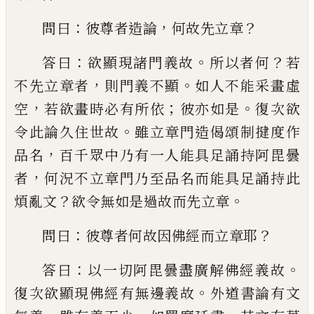
：
，
？
問曰
彼尊者造論
何故先立章
：
。
？
答
曰
欲顯現諸門義故
所以者何
若
，
。
不先立章
者
則門義不顯
如人不能
采
畫虛
，
；
。
空
若欲
畫時必有所依
彼亦如是
復次欲
。
令此論
久住世故
雖立章門造偈頌制揵度作
，
品名
百千眾中乃有一人能具足誦持阿毘曇
，
者
何況不立章門乃至品名而能具足誦持此
？
。
煩亂文
欲令無如是過故而先立章
：
？
問曰
彼尊者何故因佛經而立章耶
：
。
答曰
以一切
阿毘曇盡廣解佛經義故
。
復次欲顯現佛經
有無邊義故
外道書論有文