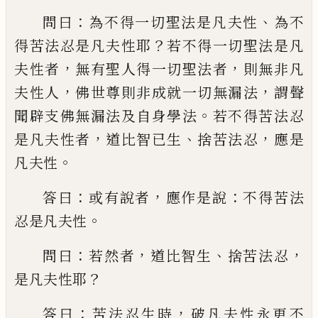
：
、
問曰
為不得一切聖法是凡夫性
為不
？
得苦法忍
是凡夫性耶
若不得一切聖法是凡
，
，
夫性者
無有聖人得一切聖法者
則無非凡
，
，
夫性人
佛世尊則非成就一切無漏法
謂聲
。
聞辟支
佛無漏法及自身學法
若不得苦法忍
，
、
，
是凡
夫性者
道比智已生
捨苦法忍
應是
。
凡夫性
：
，
：
答曰
或有說者
應作是說
不得苦法
。
忍是凡
夫性
：
，
、
，
問曰
若然者
道比智生
捨苦法忍
？
是凡
夫性耶
：
，
答曰
苦法忍生時
破凡夫性永更不