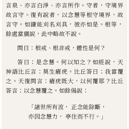
、
、
。
，
言泉
亦言白
淨
亦言所作
守者
守境界
。
，
，
故言守
復有說者
以念慧等根守境界
故
。
，
。
，
言守
如鎌能刈名刈
具
彼亦如是
根等
，
。
餘處當廣說
此中略故不
說
：
、
，
？
問曰
根戒
根非戒
體性是何
：
。
？
，
答曰
是念慧
何以知之
如經說
天
：
。
：
神語比丘言
莫生瘡疣
比丘答曰
我當覆
。
：
，
？
之
天復問言
瘡疣既大
以
何覆耶
比丘
：
。
：
答言
以念慧覆之
如餘偈說
「
，
，
諸世所有流
正念能除斷
，
。」
亦因念慧力
亭
住而不行