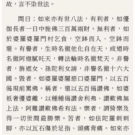
，
。
故
言
不染世法
：
，
，
問曰
如來亦有世八法
有利者
如
優
。
，
伽長者一日中施佛三百萬兩財
無利者
如
，
、
於
婆
羅婆羅門村乞食
空鉢而入
空鉢而
。
，
，
還
有譽者
生時名徹他化自在天
成道時
，
。
名
徹阿迦膩吒天
轉法輪時名徹梵天
非譽
，
、
，
者
旃遮女
孫陀利女謗
非譽名徹十六大
。
，
，
國
毀
者
如婆羅婆闍惡口婆羅門
以五百
。
，
，
偈現前
罵佛
稱者
還以五百偈讚佛
如婆
，
、
祇奢優
婆離
以種種偈讚舍利弗
讚歎佛無
，
。
，
上法
阿
難讚歎佛希有法
樂者
謂猗樂及
。
，
得一切世
間最勝樂
苦者
如佉陀羅
刺刺
，
、
。
脚
亦以瓦石
傷於足指
頭痛背痛
如來亦