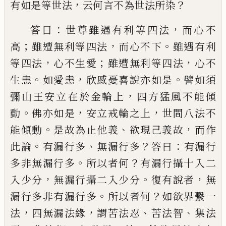
，
？
有如是等世法
云何言不為世法所染
：
，
答曰
世尊雖遇有利
等四法
而心不
；
，
。
高
雖遭無利等四法
而心不
下
雖遇有利
，
；
，
等四法
心不生愛
雖遭無利等
四法
心不
。
，
。
生恚
如愛恚
欣慼憂喜說亦如是
譬如須
，
彌山王安立在
於
金輪上
四方猛風
不能傾
。
，
，
動
佛亦如是
安立戒輪之上
世間八
法不
。
、
，
能傾動
是故為止他義
欲
現
己義故
而作
。
、
？
：
此論
有漏行多
無漏行多
答曰
有漏行
。
？
多非無漏行多
所以者何
有漏行攝十入二
，
。
，
入少分
無漏行攝二入少分
復有說者
無
。
？
漏
行多非有漏行多
所以者何
如欲界繫一
，
，
、
、
法
四無漏法緣
謂苦法忍
苦法智
集法