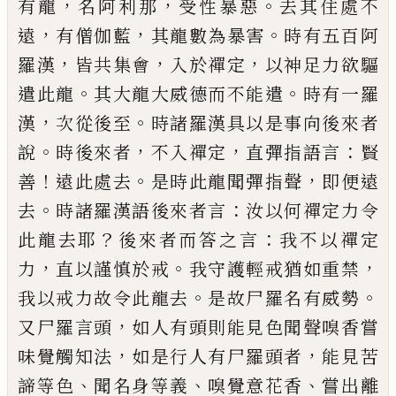
，
，
。
有龍
名阿
利那
受性暴惡
去其住處不
，
，
。
遠
有僧伽藍
其
龍數為暴害
時有五百阿
，
，
，
羅漢
皆共集
會
入於禪定
以神足力欲驅
。
。
遣此龍
其
大
龍
大威德而不能遣
時有一羅
，
。
漢
次從後
至
時諸羅漢具以是事向後來者
。
，
，
：
說
時後來
者
不入禪定
直彈指語言
賢
！
。
，
善
遠此處去
是
時此龍聞彈指聲
即便遠
。
：
去
時諸羅漢語後
來者言
汝以何禪定力令
？
：
此龍去耶
後來者
而答之言
我不以禪定
，
。
，
力
直以謹慎於戒
我
守護輕戒猶如重禁
。
。
我以戒力故令此龍去
是故尸羅名有威勢
，
又尸羅言頭
如人有頭
則能見色聞聲嗅香嘗
，
，
味覺觸知法
如是行
人有尸羅頭者
能見苦
、
、
、
諦等色
聞名身等義
嗅覺意花香
嘗出離