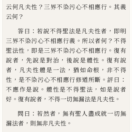
？
。
云何凡夫性
三
界不染污心不相應行
其義
？
云何
：
，
答曰
若說
不得聖法是凡夫性者
即明
。
？
三界不染污心
不相應行義
所以者何
不得
，
。
聖法性
即是三
界不染污心不相應行
復有
，
，
。
說者
先說是對
治
後說是體性
復有說
，
，
，
者
凡夫性體是一法
猶如命根
非不得
，
。
：
性
是不染污心不相應行
修道所斷
評曰
。
，
不應作是說
體性是不得
聖法
如是說者
。
，
。
好
復有說者
不得一切無漏
法是凡夫性
：
，
問曰
若然者
無有聖人盡成就
一切無
，
。
漏法者
則無非凡夫性