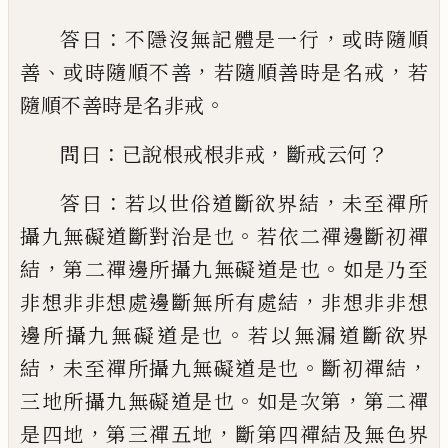
：
，
答曰
不隱沒無記體是一行
或
時隨順
、
，
，
善
或時隨順不善
若隨順善時是名
戒
若
。
隨順不善時是名非戒
：
，
？
問曰
已說根戒根非戒
斷戒云何
：
，
答曰
若以
世俗道斷欲界結
未至禪所
。
攝九無礙道斷
對治是也
若依二禪邊斷初禪
，
。
結
第二禪邊
所攝九無礙道是也
如是乃至
，
非想非非想
處邊斷無所有處結
非想非非想
。
邊所攝九
無礙道是也
若以無漏道斷欲界
，
。
，
結
未至禪
所攝九無礙道是也
斷初禪結
。
，
三地所攝九
無礙道是也
如是次第
第二禪
，
，
是四地
第三
禪
五
地
斷第四禪結及無色界