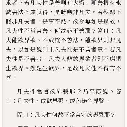
。
，
求者
若凡夫性是善則有大過
斷善
根時永
，
。
滅善法不成就得
是時應非凡夫
若
極惡下
，
。
，
賤非凡夫者
是事不然
欲令無如是
過故
。
？
：
凡夫性不當言善
何故非不善耶
答曰
凡
、
，
夫離欲界欲
不成就不善法
離欲界則非
凡
，
。
夫
以如是說則止凡夫性是不善者意
若
凡
，
夫性是不善者
凡夫人離欲界欲者則不
應還
。
，
生欲界
然還生欲界
是故凡夫性不得
言不
。
善
？
。
凡夫性當言欲界繫耶
乃至廣說
答
：
，
、
。
曰
凡夫
性
或欲界繫
或色無色界繫
：
？
問曰
凡夫性何
故不當言定欲界繫耶