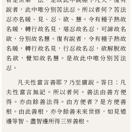
，
。
？
說
者
此中
唯
分別苦法忍
所以者何
苦法
、
、
、
、
。
忍
亦名
暖
見
忍
欲
慧
令有種子熱故
，
，
，
名
暖
轉
行故名見
堪忍故名忍
可諦故名
，
。
，
欲
分別故
名慧
復有說者
令有種子熱故
，
，
，
名
暖
轉行
故名見
行忍故名忍
欲
解
脫故
，
。
名欲
覺知
故名慧
是故此中
唯
分別苦法
。
忍
？
。
：
凡夫性當言善耶
乃至廣說
答曰
凡
。
。
夫性
當言無記
所以者何
善法由善方便
。
。
？
得
亦由
餘善法得
由方便者
是方便善
。
，
，
根
由此善根
亦令餘善未來世修
如見道
、
。
邊等智
盡智邊
所得三界善根