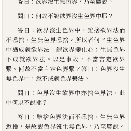
：
，
。
答曰
欲界沒生無色
界
乃至廣說
：
？
問曰
何故不說欲界沒生色界
中耶
：
，
答曰
欲界沒生色界中
雖捨欲界法而
，
。
？
不悉捨
生無色界悉捨
所以者何
生色界
，
；
中
猶成就欲界法
謂欲界變化心
生無色界
。
，
不
成就欲界法
以是事故
不當言定欲界
。
？
：
繫
何
故不當言定色界繫
答曰
色界沒生
，
。
無色界
中
悉不成就色界繫法
：
，
問曰
色界沒生欲界
中亦捨色界法
此
？
中何以不說耶
：
，
答曰
雖捨
色界法而不悉捨
生無色界
，
，
。
悉捨
是故說色
界沒生無色界
乃至廣說