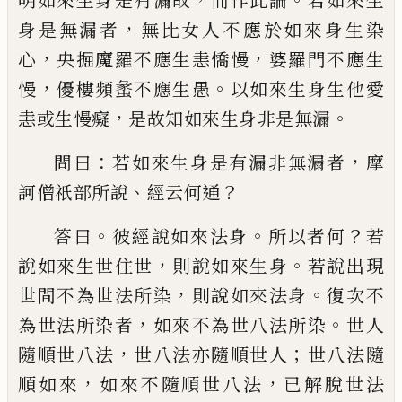
明如來生身是有
漏故
而作此論
若如來生
，
身是無漏者
無比
女
人
不應於如來身生染
，
，
心
央掘魔羅不
應生恚憍慢
婆羅門不應生
，
。
慢
優樓頻
䗍
不應生愚
以如來生身生他愛
，
。
恚或生慢癡
是故知如來生身非是無漏
：
，
問曰
若如來生
身是有漏非無漏者
摩
、
？
訶僧祇部所說
經云
何通
。
。
？
答曰
彼經說如來法身
所以者何
若
，
。
說
如來生世住世
則說如來生身
若說出現
，
。
世
間不為世法所染
則說如來法身
復次不
，
。
為
世法所染者
如來不為世八法所染
世人
，
；
隨
順世八法
世八法亦隨順世人
世八法隨
，
，
順
如來
如來不隨順世八法
已解脫世法