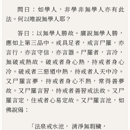
：
，
問
曰
如學人
非學非無學人亦有此
。
？
法
何以
唯
說無學人耶
：
。
，
答曰
以無學人勝故
廣說
無學人勝
。
，
，
應如上第三品中
戒具足者
戒言
尸羅
亦
，
，
。
，
，
言行
亦言守信
亦言器
尸羅者
言
冷
。
，
無破戒熱故
破戒者身心熱
持戒者身心
。
，
。
冷
破戒者三惡道中熱
持戒者人天中冷
，
，
又
尸羅言夢
持戒者身心不熱
常得善夢
。
，
。
故
又
尸羅言習
持戒者善習戒法故
又尸
，
。
，
羅言定
住戒者心易定故
又尸羅言池
如
：
佛說偈
「
，
，
法泉戒水池
清淨無瑕穢