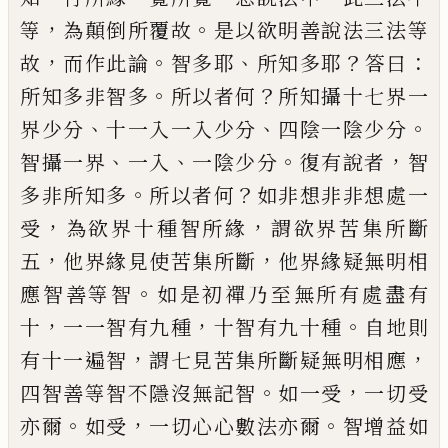
，
。
等
為
顛倒所覆故
是以欲明善說法三法等
，
。
、
？
：
故
而
作此論
智多耶
所知多耶
答曰
。
？
所知多非智
多
所以者何
所知攝十七界一
、
、
。
界少分
十一
入一入少分
四陰一陰少分
、
、
。
，
智攝一界
一入
一陰少分
復有說者
智
。
？
多非所知多
所以者
何
如非想非非想處一
，
，
受
為欲界十種智所
緣
謂欲界苦集所斷
，
，
五
他界緣見使苦集所
斷
他界緣疑無明相
。
應智善等智
如是初禪
乃至無所有處盡有
，
，
。
十
一一智有九種
十智
有九十種
自地則
，
，
有十一遍智
謂七見苦集
所斷疑無明相應
。
，
四智善等智不隱沒無記
智
如一受
一切受
。
，
。
亦爾
如受
一切心心數法
亦爾
智增益如