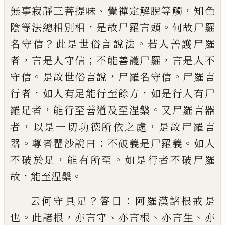
、
，
無事寂靜三菩提味
覺
禪定解脫等觸
知
色
，
。
陰等法總相別相
是故
尸羅言頭
何故尸羅
？
。
名守信
此是世俗言說
法
若人善護尸羅
，
；
，
者
言是人守信
不能善護
尸羅
言是人不
。
，
。
守信
是故世俗言說
尸羅名
守信
尸羅言
，
，
行者
如人有足能行至餘方
如
是行人有尸
，
。
羅足者
能行至善道及至涅槃
又尸羅言器
，
，
者
以是一切功德所依之處
是
故尸羅言
。
：
。
器
尊者瞿沙說曰
不破義是尸羅
義
如人
，
。
不破於足
能有所至
如是行者不破
尸羅
，
。
故
能至涅槃
？
：
云何守具足
答曰
阿羅漢諸根戒是
。
，
、
、
、
也
此諸
根
亦言守
亦言根
亦言
生
亦