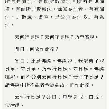
，
。
所有有漏
法
有爾所數滅法
隨所有無漏
，
。
，
道
有爾所非
數滅法
餘無為法者
有有漏
、
、
，
法
非數滅
虛空
是故無為法多非有為
。
法
？
？
。
云何行具足
云何守具足
乃至廣說
：
？
問曰
何
故作此論
：
。
：
答曰
此是佛經
佛經說
我聖弟子
戒
、
，
、
。
具足
守具足
乃至行具足
守具足
佛經
，
？
？
雖
說
而不分別云何行具足
云何守具足
，
。
諸
佛經中所不說者今欲說故
而作此論
？
：
、
、
云何行具足
答曰
無學身戒
口戒
。
命清淨