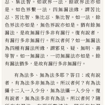
、
。
，
忍
集法
智
如欲界一法
餘欲界法亦如
。
，
，
是
如色界繫
一法
四無漏法緣
謂苦比
、
、
、
。
，
忍
苦比智
集比忍
集比智
如一法
餘
，
。
色界法亦如是
無色界說
亦如是
猶有餘無
，
。
，
漏
法
是故無漏行多非有
漏行
復有說者
。
？
有漏行多非無漏行
所以者
何
如一無漏法
，
、
、
、
為四種有漏法所緣
謂邪見
疑
無明
善
。
，
。
等智
如一無漏法
一切無漏法亦如
是
餘
，
。
有漏法猶多
是故有漏行多非無漏行
、
？
：
有為法多
無為法多耶
答曰
或有說
，
。
？
者
有為
法多非無為法
所以者何
有為法
，
。
攝十
二
入一入少分
無為法攝一入少分
復
，
。
？
有說者
無為法多非有為法
所以者何
隨