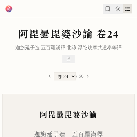
跳到主要內容
阿毘曇毘婆沙論
卷24
迦旃延子造 五百羅漢釋 北涼
浮陀跋摩
共
道泰
等譯
/
60
阿毘曇毘婆沙論
迦旃延子造 五百羅漢釋