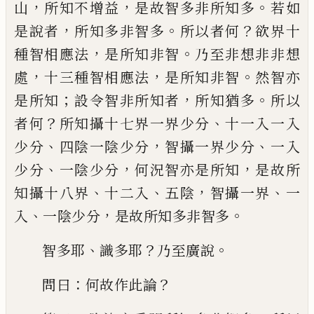
，
，
。
山
所知不增益
是故智多非
所知多
若如
，
。
？
是說者
所知多非智多
所以者
何
欲界十
，
。
種智相應法
是所知非智
乃至非
想非非想
，
，
。
處
十三種智相應法
是所知非智
然智亦
；
，
。
是所知
設令智非所知者
所知猶多
所以
？
、
者何
所知攝十七界一界少分
十一入
一入
、
，
、
少分
四陰一陰少分
智攝一界少分
一
入
、
，
，
少分
一陰少分
何況智亦是所知
是故所
、
、
，
、
知攝十八界
十二
入
五陰
智攝一界
一
、
，
。
入
一陰少分
是故所知多非智多
、
？
。
智多耶
識多耶
乃至廣說
：
？
問曰
何故作此論