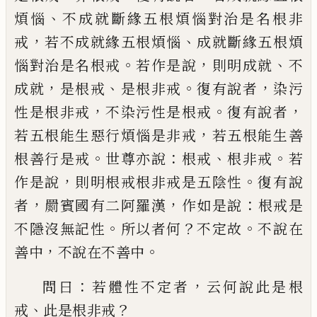
、
煩
惱
不成就斷緣五根煩惱對治是名根非
，
、
戒
若不成就緣五根煩惱
成就斷緣五根煩
。
，
、
惱
對治是名根戒
若作是說
則明成就
不
，
、
。
，
成就
是根戒
是根非戒
復有說者
染污
，
。
，
性是根非
戒
不染污性是根戒
復有說者
，
若五根能生
惡行煩惱
是
非戒
若五根能生善
。
：
、
。
根善行
是戒
世尊亦說
根戒
根非戒
若
，
。
作是說
則明
根戒根非戒是五陰性
復有說
，
，
：
者
罽賓國有
二阿羅漢
作如是說
根戒是
。
？
。
不隱沒無記性
所以者何
不定故
不說在
，
。
善中
不說在不
善中
：
，
問曰
若體性不定者
云何說此是根
、
？
戒
此是根非戒