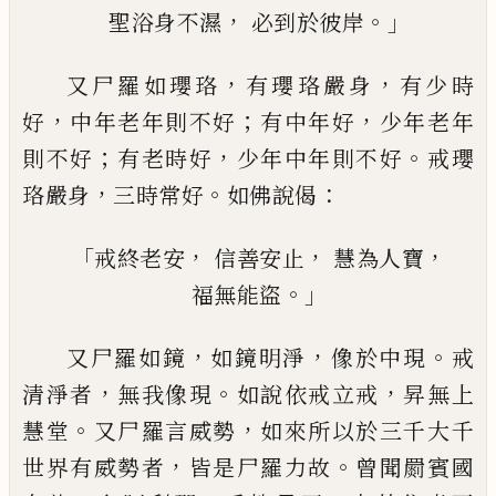
，
。」
聖浴身不濕
必到於彼岸
，
，
又尸羅如瓔珞
有瓔珞嚴身
有少時
，
；
，
好
中年
老年則不好
有中年好
少年老年
；
，
。
則不好
有
老時好
少年中年則不好
戒瓔
，
。
：
珞嚴身
三時
常好
如佛說偈
「
，
，
，
戒終老安
信善安止
慧為人寶
。」
福無能盜
，
，
。
又尸羅如鏡
如鏡明淨
像於中現
戒
，
。
，
清淨者
無我像現
如說依戒立戒
昇無上
。
，
慧堂
又尸
羅言威勢
如來所以於三千大千
，
。
世界有威
勢者
皆是尸羅力故
曾聞罽賓國