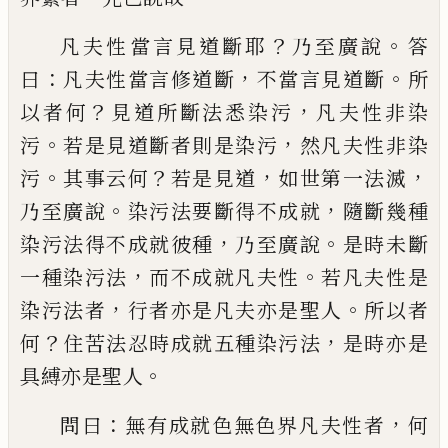
？
。
凡夫性當言見道斷耶
乃至廣說
答
：
，
。
曰
凡夫
性當言修道斷
不當言見道斷
所
？
，
以者何
見
道所斷法悉染污
凡夫性非染
。
，
污
若是見道
斷者則是染污
然凡夫性非染
。
？
，
，
污
其事云何
若是見道
如世第一法滅
。
，
乃至廣說
染污法
要斷得不成就
隨斷幾種
，
。
染污法得不成就
彼種
乃至廣說
是時未斷
，
。
一種染污法
而不
成就凡夫性
若凡夫性是
，
。
染污法者
行者亦
是凡夫亦是聖人
所以者
？
，
何
住苦法忍時成
就五種染污法
是時亦是
。
具縛亦是聖人
：
，
問
曰
無有成就色無色界凡夫性者
何