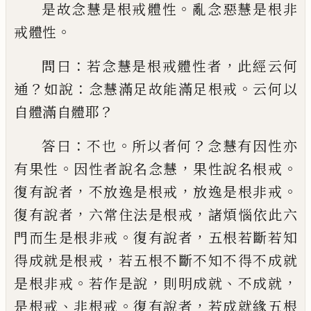
。
是故念慧是根戒體性
亂念惡慧是根非
。
戒
體性
：
，
問曰
若念慧是根戒體性者
此經云何
？
：
。
通
如說
念慧滿足故能滿足根戒
云何以
？
自
體滿自體耶
：
。
？
答曰
不也
所以者何
念慧有
因性亦
。
，
。
有果性
因性者說名念慧
果性說名
根戒
，
，
。
復有說者
不放逸是根戒
放逸是根非
戒
，
，
復有說者
六常住法是根戒
諸煩惱依此
六
。
，
門而生是根非戒
復有說者
五根若斷若
知
，
得成就是根戒
若五根不斷不知不得不
成就
。
，
、
，
是根非戒
若作是說
則明成就
不成就
、
。
，
是根戒
非根戒
復有說者
若成就緣五根