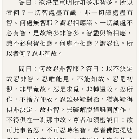
：
。
答曰
欲決定重明所知多非智多
所以
？
，
者何
一切智處盡有識
非一切識處盡有
。
？
。
智
何處
無智耶
謂忍相應識
一切識處不
，
。
，
必有智
是
故識多非智多
智盡與識相應
。
？
。
識不必與智
相應
何處不相應
謂忍也
所
？
。
以者何
忍非
智故
：
？
：
問曰
何故忍非智耶
答曰
以不決定
。
，
。
故忍非
智
忍
唯
能見
不能知故
忍是初
，
。
，
。
觀
非畢竟
故
忍是求覓
非轉還故
忍
所
，
。
，
作
不捨方便
故
忍雖是疑對治
猶與疑得
，
。
，
俱非決定
故非
智
無礙解脫道雖同所作
。
：
不得俱在一剎那
中故
尊者和須
密
說曰
欲
，
。
可此事名忍
不
可忍時名智
尊者佛陀提婆