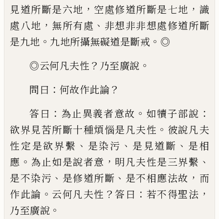
，
，
見道所斷是
六地
空處修道所斷是七地
識
，
、
處八地
無所
有處
非想非非想處修道所斷
。
。
是九地
九地
所攝無礙道是斷
戒
◎
？
。
◎
云何凡夫性
乃至廣說
：
？
問曰
何故作此論
：
。
：
答曰
為止異義者意故
如犢子部說
。
欲界見
苦所斷十種煩惱是凡夫性
彼說凡夫
、
、
、
性定
是欲界繫
是染污
是見道斷
是相
。
，
、
應
為止
如是說者意
明凡夫性是三界繫
、
、
，
是不染污
是修道
所
斷
是不相應法故
而
。
？
：
，
作此論
云何
凡夫性
答曰
若不得聖法
。
乃至廣說