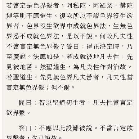
，
、
、
若當定是色界繫
者
阿私陀
阿羅荼
欝陀
。
迦等則不應還生
復
次所以不說色界沒生欲
，
，
界者
色界沒生欲
界中成就色界法
生無色
，
。
界悉不成就色界
法
是以不說
何故凡夫性
？
：
，
不當言定無色界
繫
答曰
得正決定時
乃
。
，
，
至廣說
法應如是
若成就彼地凡夫性
先
。
，
。
見彼地苦
然聖道生
為凡夫性作對治故
，
，
若聖道生
先見無色界
凡夫苦者
凡夫性當
；
。
言定無色界繫
但不爾
：
，
問曰
若以聖道初生者
凡夫性當言定
。
欲界
繫
：
。
答曰
不應以此
設
難彼說
不當言定欲
，
。
界繫者
先已說故