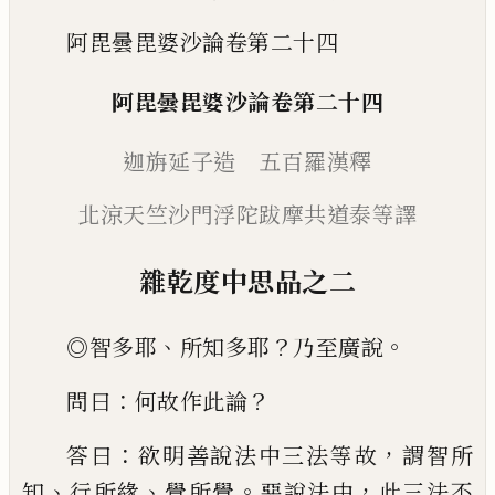
阿毘曇毘婆沙論卷第二十四
阿毘曇毘婆沙論
卷第二十四
迦旃延子造 五百羅漢釋
北涼天竺沙門浮陀跋摩
共道泰等譯
雜乾度中思品之二
、
？
。
◎
智多耶
所知多耶
乃至廣說
：
？
問曰
何故作
此論
：
，
答曰
欲明善說法中三法等故
謂智所
、
、
。
，
知
行所緣
覺所覺
惡說法中
此三法不