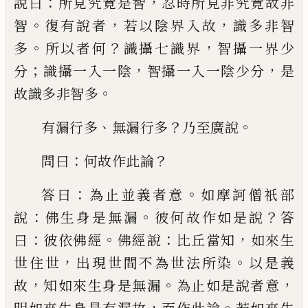
：
，
說曰
所見究竟
是智
忍時所見非究竟故非
。
，
，
智
復有說者
若
以陰界入故
識多非智
。
？
，
多
所以者何
識攝七
識界
智攝一界少
；
，
，
分
識攝一入一陰
智攝一
入一陰少分
是
。
故識多非智多
、
？
。
有漏行多
無漏行多
乃至廣說
：
？
問曰
何故作
此論
：
。
答曰
為止並義者意
如摩訶僧祇部
：
。
？
說
佛生身是無漏
彼何故作如是說
答
：
。
：
，
曰
彼依
佛經
佛經說
比丘當知
如來生
，
。
世住世
出現
世間不為世法所染
以是義
，
。
，
故
知如來生身
是無漏
為止如是說者意
，
。