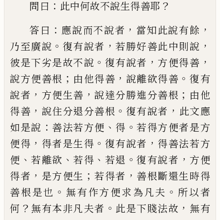
：
？
問曰
此中何故不說生得善
耶
：
，
，
答曰
應說而不說者
當知此說有餘
。
，
，
乃至
廣說
復有說者
若勝好善此中則說
。
，
，
彼是
下劣是故不說
復有說者
方便得善
；
，
。
說方便
善根
由他得善
說離欲得善
復有
，
，
；
說者
方便
生善
說達分勝進分善根
由他
，
。
，
得善
說住分
退分善根
復有說者
此文應
：
、
。
如是說
善法若
方便
得
若得方便者是方
，
。
，
便得
得者是生得
復有說者
得善法若方
、
、
、
。
，
便
若離欲
若得
若退
復有說者
方便
，
；
，
得者
是方便生
若得者
善根
斷還生時得
。
。
善根是也
無有作方便求為凡
夫
所以者
？
。
，
何
無有本非凡夫者
此是下賤法
故
無有