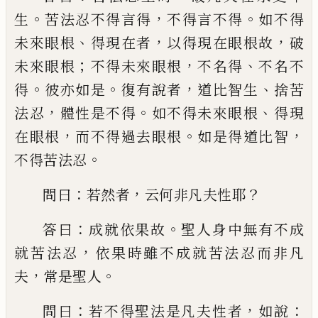
。
，
。
生
苦法忍不得言得
不得言不得
如不得
、
，
，
未
來眼根
得現在者
以得現在眼根故
破
；
，
、
未來
眼根
不得未來眼根
不名得
不名不
。
。
，
、
得
彼亦
如是
復有說者
道比智生
捨苦
，
。
、
法忍
體性是
不得
如不得未來眼根
得現
，
。
，
在眼根
而
不
得過去眼根
如是得道比智
。
不得苦法忍
：
，
？
問
曰
若然者
云何非凡夫性耶
：
。
答曰
成就依果
故
聖人身中無有不成
，
就苦法忍
依果時雖
不成就苦法忍而非凡
，
。
夫
常是聖人
：
，
：
問曰
若
不得聖法是凡夫性者
如說