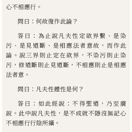
。
心不
相應行
：
？
問曰
何故復作此論
：
、
答曰
為止說凡
夫性定欲界繫
是染
、
、
，
污
是見道斷
是相應法者
意故
而作此
。
，
論
說三界則止定在欲界
不染
污則止染
，
，
污
修道斷則止見道斷
不相應則
止是相應
。
法者意
：
？
問曰
凡夫性體性是何
：
：
，
答
曰
如此經說
不得聖道
乃至廣
。
，
說
此中說凡
夫性
是不成就不隱沒無記心
。
不相應行行陰
所攝