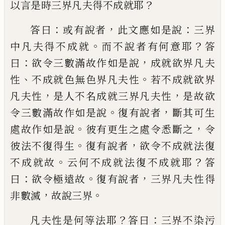
？
以言是時
三界凡夫得不成就耶
：
，
：
答曰
或有說者
此文
應如是說
三界
。
？
中凡夫得不成就
而不說者
有何意耶
答
：
，
曰
欲令三數滿故作如是說
成
就欲界凡夫
、
。
性
不成就色無色界凡夫性
若
不成就欲界
，
，
凡夫性
是人不名成就三界凡
夫性
是故欲
。
，
令三數滿故作如是說
復有說
者
斷其可生
。
，
處故作如是說
彼有更生之處
令悉斷之
令
。
，
彼法不復得生
復有說者
欲
令不成就法復
。
？
不成就故
云何不成就法復
不成就耶
答
：
。
，
曰
欲令極遠故
復有說者
三界
凡夫性得
，
。
非數
滅
故說三界
？
：
凡夫性是何等法耶
答曰
三界不染污