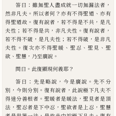
：
，
答曰
雖無聖
人盡成就一切無漏法者
。
？
、
然非凡夫
所以者
何
亦有
不
得聖道
亦
有
。
，
，
得聖道故
復有說
者
若不得是不共
是凡
；
，
。
，
夫性
若不得是共
非
凡夫性
復有說者
，
；
，
若不得不破
是凡夫性
若
不得破
是非凡
。
、
、
、
夫性
復次亦不得聖
暖
聖忍
聖見
聖
、
，
。
欲
聖慧
乃至廣說
。
？
問曰
此復顯現何
義
耶
：
，
。
答曰
先是略說
今是廣說
先不分
，
。
，
別
今則分別
復有說者
此
說
極下凡夫不
。
，
得
達分善根者
聖
暖
者是
暖
法
聖見者是頂
，
，
，
法
聖忍者是下中忍
聖欲者是上忍
聖慧
，
。
者
是世第一法
是故此中說極下凡夫
復有