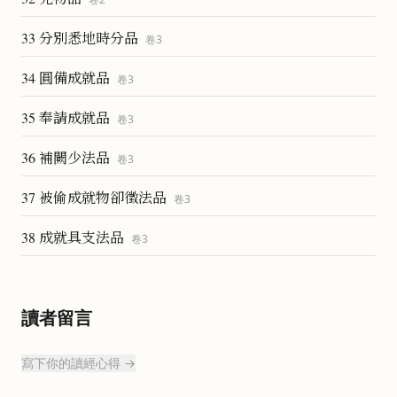
33 分別悉地時分品
卷
3
34 圓備成就品
卷
3
35 奉請成就品
卷
3
36 補闕少法品
卷
3
37 被偷成就物卻徵法品
卷
3
38 成就具支法品
卷
3
讀者留言
寫下你的讀經心得 →