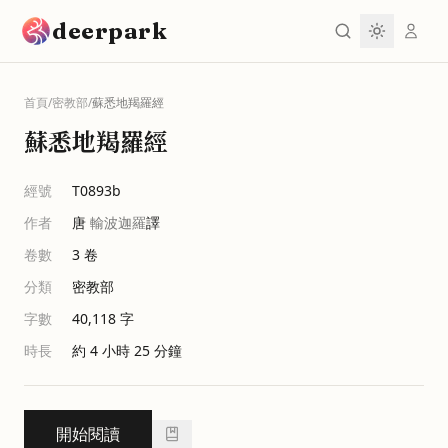
跳到主要內容
deerpark
首頁
/
密教部
/
蘇悉地羯羅經
蘇悉地羯羅經
經號
T0893b
作者
唐
輸波迦羅
譯
卷數
3
卷
分類
密教部
字數
40,118
字
時長
約 4 小時 25 分鐘
開始閱讀