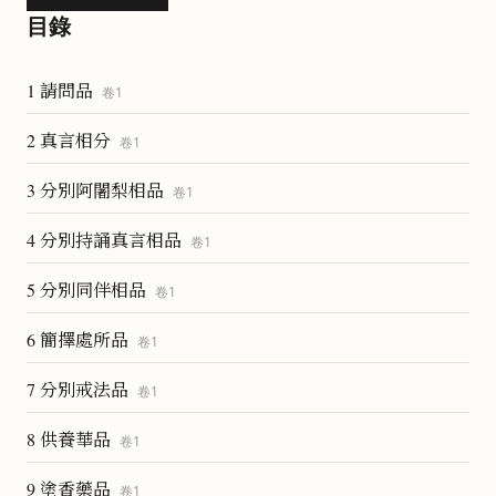
目錄
1 請問品
卷
1
2 真言相分
卷
1
3 分別阿闍梨相品
卷
1
4 分別持誦真言相品
卷
1
5 分別同伴相品
卷
1
6 簡擇處所品
卷
1
7 分別戒法品
卷
1
8 供養華品
卷
1
9 塗香藥品
卷
1