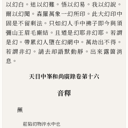
。
。
。
。
以幻白
迷
以幻難
悟以幻易
我以幻說
。
。
爾以幻聞
森羅萬象一
幻所印
此大幻印中
。
固是不留剩法
只如幻人手中
拂子即今與須
。
。
彌山王眉毛廝結
且道是幻耶非幻
耶
若謂
。
。
。
是幻
帶累幻人墮在幻網中
萬劫出不得
。
。
若
謂非幻
請去却語默動靜
出來露箇消
。
息
天目中峯和尚廣錄卷苐十六
音釋
蘸
莊陷切物淬水中也