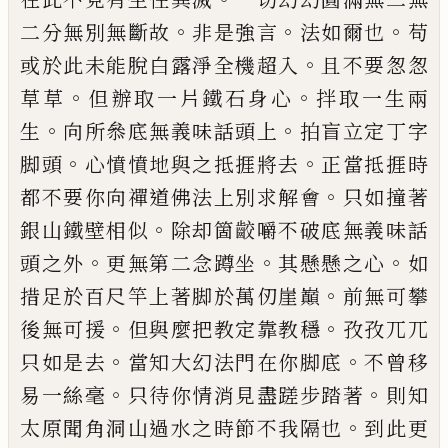
。
。
。
二分
無別無斷故
非是強言
法如爾也
苟
。
或於此未能脫
白露
淨
全機超入
且不要怱怱
。
。
草草
但辦取一片鐵
石身心
拌取一生兩
。
。
生
向所叅底無義味話頭上
拍
盲立定丁字
。
。
脚頭
心憤憤地與之抵捱將去
正當抵
捱時
。
都不要
你
向禪道佛法上別求解會
只如撞著
。
銀山鐵壁相似
除却箇齩嚼不破底無義味話
。
。
。
頭之
外
更無第二念蹲坐
其懸懸之心
如
。
措足於百尺竿
上著脚於萬仞崖巔
前無可攀
。
。
後無可援
但
與麼把
教定靠教穩
孜孜兀兀
。
。
只如是去
當知大幻法門在
你
脚底
不曾移
。
。
易一絲毫
只待
你
情消見盡蹉步踏
著
則知
。
太原聞角洞山過水之時節不我隔也
到此
更