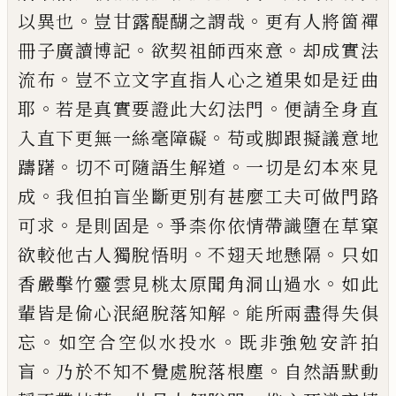
。
。
以異也
豈甘露醍醐之謂哉
更有人將箇禪
。
。
冊子廣讀博記
欲契祖師西來意
却
成實法
。
流布
豈不立文字直指人心之道果如是迂
曲
。
。
耶
若是真實要證此大幻法門
便請全身直
。
入直
下更無一絲毫障礙
苟或脚跟擬議意地
。
。
躊躇
切不
可隨語生解道
一切是幻本來見
。
成
我但拍盲坐斷
更別有甚麼工夫可做門路
。
。
可求
是則固是
爭柰
你
依情帶識墮在草窠
。
。
欲較他古人獨脫悟明
不翅天
地懸隔
只如
。
香嚴擊竹靈雲見桃太原聞角洞山過
水
如此
。
輩皆是偷心泯絕脫落知解
能所兩盡得失
俱
。
。
忘
如空合空似水投水
既非強勉安許拍
。
。
盲
乃於
不知不覺處脫落根塵
自然語默動