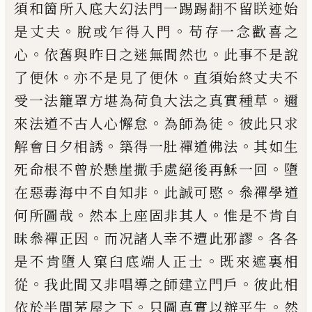
須和箇所入底大幻法門一踢踢
𮋒
不留眹迹始
。
。
是丈夫
脫或乍得入門
苟存一念歡喜之
。
。
心
依舊與
昨日之迷無間然也
此事不是說
。
。
了便休
亦不是見
了便休
直須始終丈夫不
。
受一法籠罩方堪為荷負
大法之真實種草
邇
。
。
來法道不古人心懈怠
為師為
徒
彼此只求
。
。
解會日夕相誘
築得一肚禪道佛法
其
如生
。
死命根不曾於懸崖撒手處絕後再穌一回
墮
。
。
在惡毒海中不自知非
此誠可愍
叅禪學道
。
。
何所圖
哉
然本上座固非其人
惟是不肯自
。
。
昧叅禪正因
而
况諸人幸不遭此邪謬
各各
。
是不肯墮人窠臼底端
人正士
既來遮裏相
。
。
從
我此間又非唱導之師建立
門戶
彼此相
。
。
依於半間茅屋之下
只圖真實以辦平
生
然