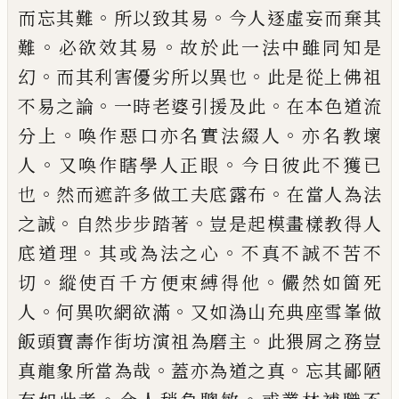
。
。
而忘其難
所以致其易
今人逐虛妄而棄
其
。
。
難
必欲效其易
故於此一法中雖同知是
。
。
幻
而其
利害優劣所以異也
此是從上佛祖
。
。
不易之論
一時
老婆引援及此
在本色道流
。
。
分上
喚作惡口亦名實
法綴人
亦名教壞
。
。
人
又喚作瞎學人正眼
今日彼此
不獲
已
。
。
也
然而遮許多做工夫底露布
在當人為法
。
。
之誠
自然步步踏著
豈是起模畫樣教得人
。
。
底道理
其或為法之心
不真不誠不苦不
。
。
切
縱使百千方便
束縛得他
儼然如箇死
。
。
人
何異吹網欲滿
又如溈山
充典座雪峯做
。
飯頭寶壽作街坊演祖為磨主
此猥
屑之務豈
。
。
真龍象所當為哉
蓋亦為道之真
忘其鄙
陋