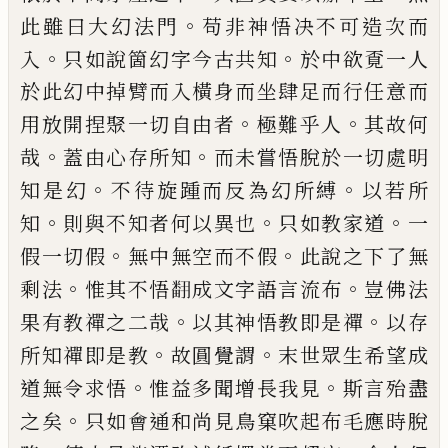
。
此雖曰大幻法門
苟非神悟决不可造次而
。
。
入
只如說箇幻字今古共知
於中欲覔一人
於此幻中
掉臂而入橫身而坐肆足而行任意而
。
。
用放開捏聚
一切自由者
極難乎人
其故何
。
。
哉
蓋由心存所知
而
未嘗悟脫於一切處明
。
。
知是幻
不待旋踵而反為幻
所縛
以若所
。
。
。
知
則與不知者何以異也
只如教家道
一
。
。
假一切假
無中無空而不假
此說之下了無
。
。
剩法
惟其不悟
𮋒
成文字語言流布
豈佛法
。
。
果有教禪之
二哉
以其神悟教即是禪
以存
。
。
所知禪即是教
故圓
覺謂
末世眾生希望成
。
。
道無令求悟
惟益多聞增長
我見
斯言殆盡
。
之矣
只如會通和尚見鳥窠吹起布
毛應時脫