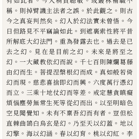
。
。
有如此者
今人稍負聰敏
或叢林補職不
。
。
。
稱
則掉
臂譏主法者之誤
於此觀之
則古
。
。
今之真妄判然矣
幻人於幻法實未曾悟
今
。
日但路見不平竊論如此
到遮裏索性將
平
昔
。
。
所解底大幻法門
重為發露去
也
過去是已
。
。
去之幻
見在是目前之幻
未來是將至
之
。
。
幻
一大藏教依幻而說
千七百則陳爛葛藤
。
。
由幻
而生
菩提涅槃根幻而成
真如般若倚
。
。
幻而現
慈悲
喜捨即幻而興
六度萬行憑幻
。
。
而立
三乘十地仗幻
而等差
戒定慧貪瞋癡
。
煩惱塵勞無常生死等從幻
而出
以至明暗色
。
。
空見聞覺知
未有不稟吾幻而有
者
豈但松
。
。
直棘曲鵠白烏玄是幻
乃至天以幻蓋
地
以
。
。
。
。
幻擎
海以幻涵
春以幻育
桃以幻紅
李