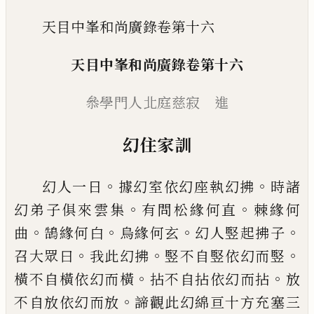
天目中峯和尚廣錄卷第十六
天目中峯和尚廣錄卷第十六
叅學門人北庭慈寂 進
幻住家訓
。
。
幻人一日
據幻室依幻座執幻拂
時諸
。
。
幻弟子俱來
雲集
有問松緣何直
棘緣何
。
。
。
。
曲
鵠緣何白
烏緣何玄
幻人竪起拂子
。
。
。
召大眾曰
我此幻拂
竪不自竪依幻
而竪
。
。
橫不自橫依幻而橫
拈不自拈依幻而拈
放
。
不
自放依幻而放
諦觀此幻綿亘十方充塞三