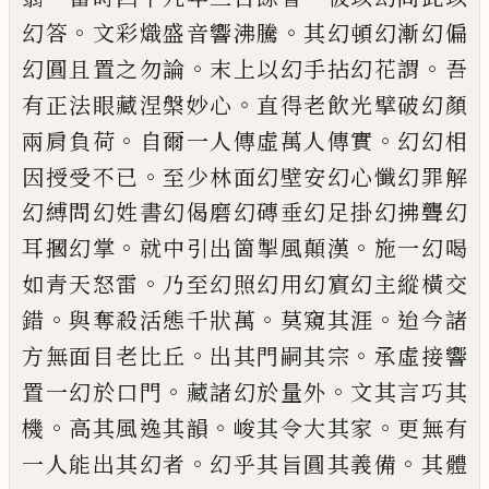
。
。
幻答
文彩熾盛音響沸騰
其幻頓幻漸幻偏
。
。
幻圓且置之勿論
末上以幻手拈
幻花謂
吾
。
有正法眼藏涅槃妙心
直得老飲光擘破
幻顏
。
。
兩肩負荷
自爾一人傳虛萬人傳實
幻幻相
。
因
授受不已
至少林面幻壁安幻心懺幻罪解
幻縛問
幻姓書幻偈磨幻磚垂幻足掛幻拂聾幻
。
。
耳摑幻掌
就中引出箇掣風顛漢
施一幻喝
。
如青天怒雷
乃至
幻照幻用幻賔幻主縱橫交
。
。
。
錯
與奪殺活態千狀萬
莫窺其涯
迨今諸
。
。
方無面目老比丘
出其門嗣其宗
承虛接響
。
。
置一幻於口門
藏諸幻於量外
文其言巧
其
。
。
。
機
高其風逸其韻
峻其令大其家
更無有
。
。
一人能
出其幻者
幻乎其旨圓其義備
其體