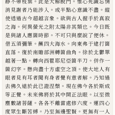
。
。
靜不帶枝葉
此
是大解脫門
惟心死識忘情
。
。
消見謝者乃能涉入
或
半點心意識不盡
縱
。
使透過古今超越言象
欲與古
人握手於真寂
。
。
之海
何異螢光之附太陽非其類也
今日既
。
。
是與諸人應箇時節
不可只與麼說了便休
。
。
借五須彌筆
蘸四大海水
向東弗于逮打箇
。
。
直落
復
於南贍部洲轉箇曲角
徐於北鬱單
。
。
越著一點
轉向
西瞿耶尼亞箇半刀
併作一
。
。
箇幻字
懸向盡十方虛
空之頂
使大地人有
。
眼者見有耳者聞有身者覺有
意者解
乃知過
。
去佛久遠於此
已
證涅槃
現在佛今
各於斯成
。
。
等正覺
未來佛將於其中開正法眼
以至
微
。
。
塵數諸菩薩
各各不離當處修六度
運四心
。
。
度眾
生斷苦縛
乃至無邊聖賢
更無有一人