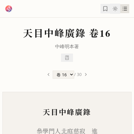
跳到主要內容
天目中峰廣錄
卷16
中峰明本
著
/
30
天目中峰廣錄
叅學門人北庭慈寂 進