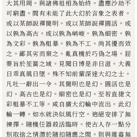
。
。
大其用周
與諸
佛祖相為始終
盡塵沙劫不
。
。
可窮盡
間有未能了此
大幻於言象之表者
。
。
或以某師說禪簡明
或以某師
說禪圓活
或
。
。
。
以孰為高古
或以孰為峭峻
孰為細密
孰
。
。
。
為文彩
孰為粗暴
孰為不工
尚其優而效
。
。
。
之
鄙其
劣而棄之
亂真機於巧偽之場
屈
。
。
要旨於笙簧之域
見聞日博是非日滋
大義
。
。
日乖真風日墜
殊不知前
輩深達大幻之士
。
。
凡吐一辭出一令
其簡明也是幻
圓活也是
。
。
。
幻
高古也是幻
細密也是幻
至若直捷文
。
。
彩粗暴不工等
咸自廣大幻輪中流出
此幻
。
。
輪一轉
如水就決似風行空
逈絕安排了無
。
。
揀擇
隨機任器
殺活臨時
使古人存一點分
。
別取捨之情潛於隨扣
隨應之間
則與雜毒無