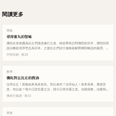
閱讀更多
譬喻
尋得蜜丸的譬喻
佛陀在舍衛國為比丘們講述修行之道。執杖釋來訪問佛陀的宗本，佛陀回答
說以離欲清淨梵志為宗本。之後比丘們請大迦旃延解釋佛陀略說的義理。大
迦旃延用尋求果實的人進入林中…
中阿含經
· 卷
28
教學
佛陀對五比丘的教誨
汝等比丘！莫喚如來為長老也。所以者何？汝等仙人！當來長夜，應值苦
患。何以故？我今已證甘露之法，我今已得甘露之道。汝隨我教，汝聽我
言，我能教示於汝等輩。汝隨我語，…
佛本行集經
· 卷
33
果報