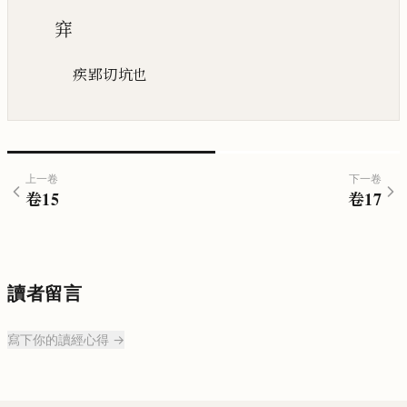
穽
疾郢切坑也
上一卷
下一卷
卷
15
卷
17
讀者留言
寫下你的讀經心得 →