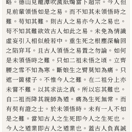
。
。
略
德山見龍潭吹滅紙燭當下超宗
今人
但
。
見前輩領悟如是之易
而不知其未領悟時之
。
。
。
難
苟知其難
則古人之易亦今人之易也
。
苟不知其難
欲效古人如此之易
未免為情識
。
虛妄引入相似般
若中
重生死之根塵深輪回
。
。
之陷穽耳
且古人領悟
之易置之勿論
如何
。
。
是未領悟時之難
只如二祖未
悟之頃
立齊
。
。
腰之雪不知為寒
斷娘生之臂莫知為
痛
只
。
。
遮一箇樣子
不惟今人之難
在二祖分上亦
。
。
。
未
嘗不難
以其求法之真
所以忘其難也
。
。
自二祖而降
其親師為道
痛為生死無常
而
。
。
有契有證之士
於未
領悟時
未有一人不如
。
。
是之難
當知古人之生死即
今人之生死也
。
今人之道業即古人之道業也
蓋古
人負真誠