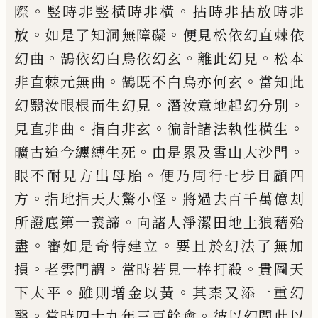
。
。
際
竪時
非竪橫時非橫
拈時非拈放時非
。
。
放
如是了知洞無
障礙
便見松依幻直
𣗥
依
。
。
。
幻曲
鵠依幻白烏依幻玄
離此幻見
松本
。
。
非直棘元無曲
鵠既不白烏亦何玄
當知此
。
。
幻翳汝眼根而生幻見
潛汝意地起幻分別
。
。
。
見直非曲
指白非玄
徧計諸法執性橫生
。
。
曠古迨
今
纏縛生死
由是累及雪山大沙門
。
眼不耐見方出母
胎
便乃周行七步目顧四
。
。
方
指地指天大驚小怪
將
過去百千萬億刦
。
所證底第一義諦
向諸人淨潔田
地上狼藉殆
。
。
盡
審如是奇特建立
要且於幻法了無
加
。
。
。
損
老雲門謂
當時若見一棒打殺
貴圖天
。
。
下太平
雖則增金以黃
其柰又添一重幻
。
。
翳
當時四十九年
三百餘會
彼以幻問此以