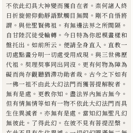
。
不依此幻具
大神變而獲自在者
柰何諸人終
。
日折旋俯仰動靜
語默觸目無間
剛不自悟將
。
。
。
謂
與他聖賢佛祖
有無
邊法界之所間隔
。
自甘陸沉徒受輪轉
今日特為
你
起模畫樣和
。
。
。
盤托出
如前所云
便請全身直入
直教
一
。
切處點畫分明一切處受用成現
與三世佛歷
。
。
代
祖
契理契事同出同沒
更有何物為障為
。
礙而尚存
觀聽猶滯功勛者哉
古今之下如有
。
一佛一祖不由
此大幻法門而獲菩提解脫者
。
。
。
無有是處
更教
你
知
盡法界內無古無今
但有情無情等如有一物不依
此大幻法門而具
。
。
生住異滅者
亦無有是處
當知幻
無聖凡幻
。
。
。
無彼此
了得此幻
在彼不見有菩提涅槃
。
在此不見有生住異滅
一切幻幻圓滿無二無