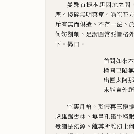
曼殊首提本起因地之問
。
。
塵
摟碎無明窠窟
喻空花
。
。
斥有無而俱遣
不存一法
。
何妨剗削
是謂圓常要旨格
。
。
下
偈曰
首問如來
標圓
已
陷
出匣太阿
未能言外
。
空裏月輪
奚假再三撈
。
虎雄踞雪林
無鼻孔鐵牛穩
。
覺猶是幻源
離其所離
幻上