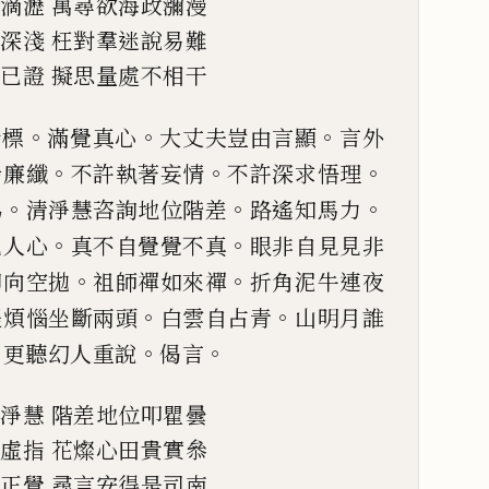
常滴瀝
萬尋欲海政瀰漫
論深淺
枉對羣迷說易難
皆
已
證
擬思量處不相干
。
。
。
指標
滿覺真心
大丈夫豈由
言顯
言外
。
。
。
涉廉纖
不許
執著妄情
不許深求悟理
。
。
。
為
清淨慧咨詢地位階差
路遙知馬力
。
。
見人心
真不自覺覺不真
眼非自
見見非
。
。
印向空拋
祖師禪
如來禪
折角泥牛連夜
。
。
提
煩惱坐斷兩頭
白雲自占青
山明月誰
。
。
。
更聽幻人重說
偈言
清淨慧
階差地位叩瞿曇
憑虛指
花燦心
田
貴實叅
非正覺
尋言安得是司南