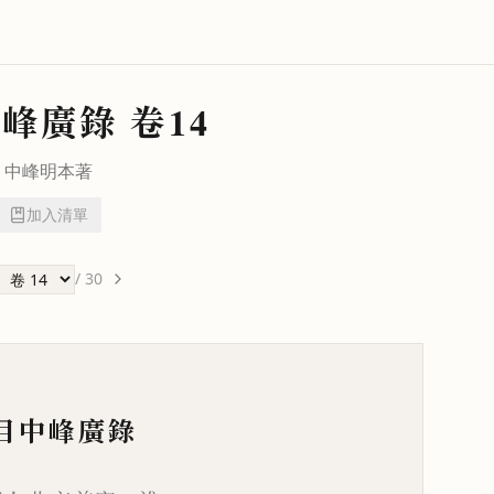
中峰廣錄
卷14
中峰明本
著
加入清單
/
30
目中峰廣錄