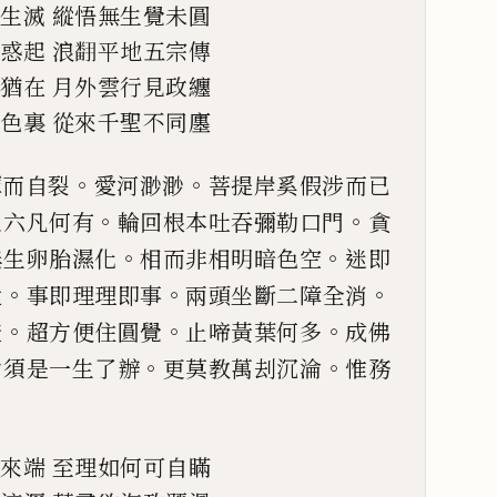
離生滅
縱悟無生覺未圓
三惑起
浪
𮋒
平地五宗傳
功猶在
月外雲行見政纏
聲色裏
從來千聖不同廛
。
。
揮而自裂
愛河渺渺
菩提岸
奚假涉而
已
。
。
之六凡何有
輪回根本吐吞彌勒口門
貪
。
。
無生卵胎濕化
相而非相明暗色空
迷即
。
。
。
遣
事即理理即事
兩頭坐斷
二障全消
。
。
。
證
超方便住
圓覺
止啼黃葉何多
成佛
。
。
會須是一生了辦
更莫教萬刦沉淪
惟務
問來端
至理如何可自瞞