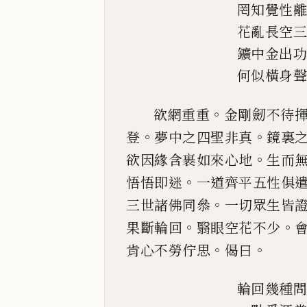
罔知覺性
花亂長空
鑛中金出
何似橫身
。
欲網重重
金剛劒不待
。
。
登
夢中之四聖非真
鏡裏
。
欲因緣含裹如來心地
生而
。
悟悟
即迷
一道齊平五性俱
。
三世諸佛同叅
一切眾生皆
。
。
果斷輪回
翳眼空花不少
。
。
肯心不勞
佇思
偈曰
輪回幾種