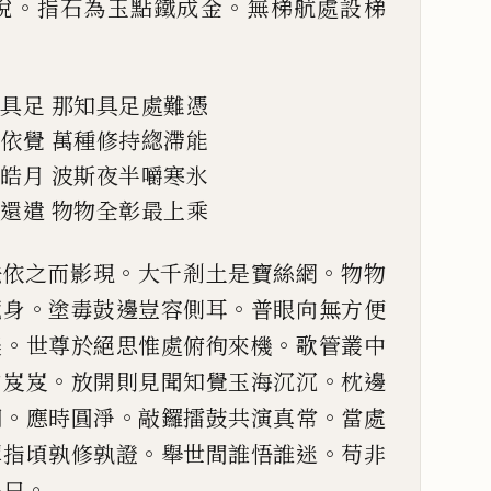
。
。
脫
指石為玉點鐵成金
無梯
航處設梯
。
咸具足
那知具足處難憑
元依覺
萬種修持緫滯能
吞皓月
波斯夜半嚼寒氷
離還遣
物物全彰最上乘
。
。
法依之而影現
大千剎土是
寶絲網
物物
。
。
藏身
塗毒
鼓邊豈容側耳
普眼向無方便
。
。
濃
世尊於絕思惟處俯徇來機
歌管叢中
。
。
山岌岌
放開則見聞知覺
玉海沉沉
枕邊
。
。
。
炯
應時
圓淨
敲鑼擂鼓共演真常
當處
。
。
彈指頃孰修孰證
舉世間誰悟誰迷
苟非
。
偈曰