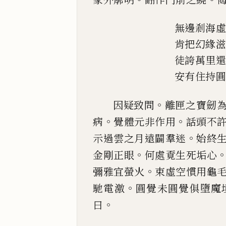
無邊剎海
肯把幻緣
徒誇萬里
安有住持
。
因疑致問
離匣之寶劒
。
。
病
覺體元非作用
話頭不
。
示過雲之月遠闢羣迷
始終
。
金剛
正眼
何處覔生死垢心
。
彌雅宜螢火
束虛空慣用龜
。
馳電激
圓覺未圓覺俱墮
魔
。
曰