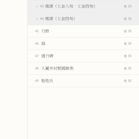
偈頌（七言八句 七言四句）
43
卷 29
偈頌（七言四句）
44
卷 30
行錄
45
卷 30
銘
46
卷 30
道行碑
47
卷 30
入藏并封號國師表
48
卷 30
施姓氏
49
卷 30