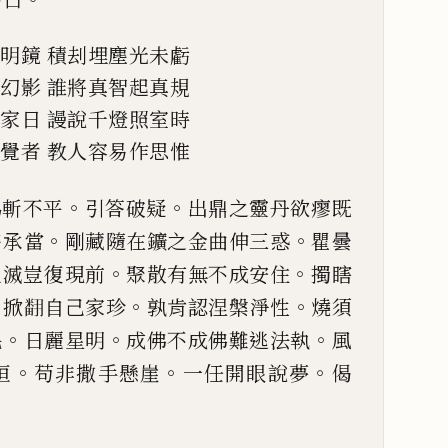
虛明鏡
積刦埋塵光未虧
滋幻影
誰將真智起真規
還家日
謾說千燈照室時
圓覺者
教人容易作思惟
。
。
為斬不平
引答破疑
出鼎之
靈丹欲瘳既
。
。
許承當
剛藏
隨在鑛之金曲伸三惑
瞿曇
。
。
生滅豈復現前
聚散有無不成安住
擉瞎
。
。
。
掀
𮋒
自
己
家珍
孰肯認涅槃
淨性
燒須
。
。
。
毛
日麗星明
成佛不成佛難逃法執
風
。
。
。
垣
苟非撒手懸崖
一任開眼說夢
偈