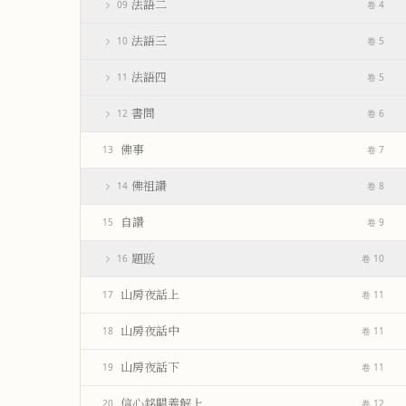
法語二
09
卷 4
法語三
10
卷 5
法語四
11
卷 5
書問
12
卷 6
佛事
13
卷 7
佛祖讚
14
卷 8
自讚
15
卷 9
題䟦
16
卷 10
山房夜話上
17
卷 11
山房夜話中
18
卷 11
山房夜話下
19
卷 11
信心銘闢義解上
20
卷 12