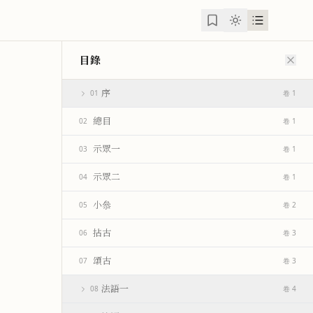
目錄
序
01
卷 1
總目
02
卷 1
示眾一
03
卷 1
示眾二
04
卷 1
小叅
05
卷 2
拈古
06
卷 3
頌古
07
卷 3
法語一
08
卷 4