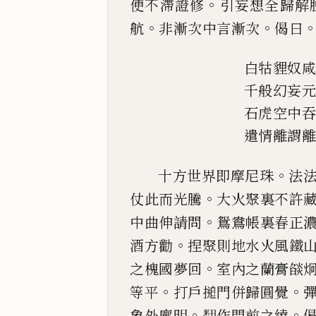
。
便不
滯證修
引妄想全歸解
。
。
航
非漸次中言漸次
偈曰
白牯貍奴
千般幻妄
石虎空中
遣情離謂
。
十方世界即摩尼珠
法
。
仗此而光騰
大火聚裏不許
。
中曲伸請問
鴛鴦帳
裏春正
。
酒
方勸
捏聚則地水火風鐵
。
之槐國夢回
室內之蘭膏燄
。
。
等平
打戶搥門併歸
圓覺
。
。
象外
廓明
𮋒
作門前之繞