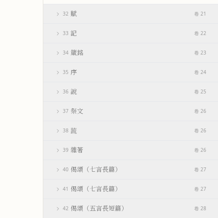
賦
32
卷 21
記
33
卷 22
箴銘
34
卷 23
序
35
卷 24
說
36
卷 25
祭文
37
卷 26
䟽
38
卷 26
雜著
39
卷 26
偈頌（七言長篇）
40
卷 27
偈頌（七言長篇）
41
卷 27
偈頌（五言長短篇）
42
卷 28