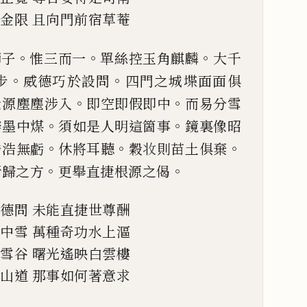
黃金限
且向門前宿草菴
。
。
。
師子
惟三而一
單絲控玉角
麒麟
大千
。
。
步
威德巧於
設問
四門之城堞面面俱
。
。
覺源塵塵涉入
即空即假即中
而易分雪
。
。
辨墨中煤
須如是人明這箇事
鏡裏
像昭
。
。
。
浩浩無虧
休將耳聽
穀
𭣣
則苗土俱棄
。
。
所歸
之方
更舉直捷根源之偈
威德問
未能直捷世尊酬
爐中雪
萬種奇功水上漚
深雪谷
曙光遙映白雲樓
靈山道
那事如何著意求