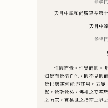
叅學
天目中峯和尚廣錄卷第
天目中
叅學
。
。
惟圓而覺
惟覺而圓
。
知覺而覺徧自他
圓不見圓
。
覺也靈鑑何能盡其用
五嶽
。
。
聲
覺斯
覺矣
佛祖之安宅
。
之所宗
實萬世之指南三界