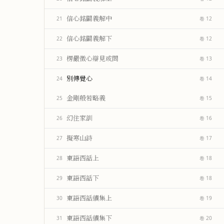
信心銘闢義解中
21
卷 12
信心銘闢義解下
22
卷 12
楞嚴徵心辯見或問
23
卷 13
別傳覺心
24
卷 14
金剛般若略義
25
卷 15
幻住家訓
26
卷 16
擬寒山詩
27
卷 17
東語西話上
28
卷 18
東語西話下
29
卷 18
東語西話續集上
30
卷 19
東語西話續集下
31
卷 20