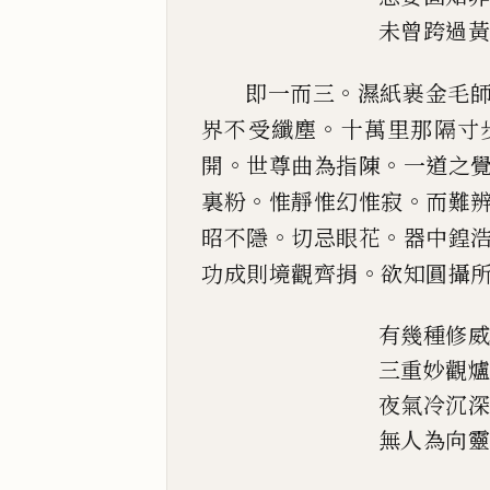
未曾跨過
。
即一而三
濕紙裹金毛
。
界不受纖塵
十萬里那隔寸
。
。
開
世尊曲為指陳
一道之
。
。
裏粉
惟靜
惟幻惟寂
而難
。
。
昭不隱
切忌眼花
器中鍠
。
功成則境觀齊捐
欲知圓攝
有幾種修
三重妙觀
夜氣冷沉
無人為向