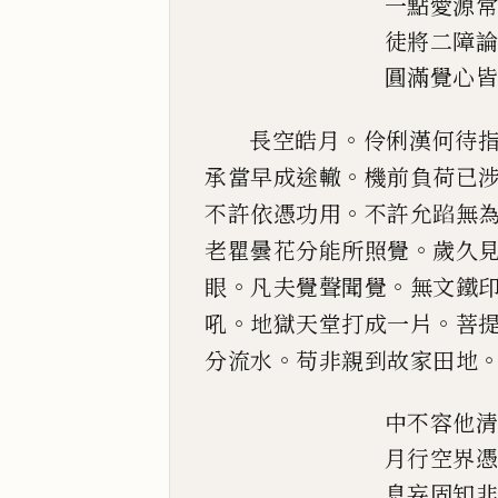
一點愛源
徒將二障
圓滿覺心
。
長空皓月
伶俐漢何待
。
承當早成途轍
機前負荷
已
。
不許依憑功用
不許允
𮛫
無
。
老瞿曇花
分能所照覺
歲久
。
。
眼
凡夫覺聲聞覺
無文鐵
。
。
吼
地獄天堂打成一片
菩
。
分流水
苟非
親到故家田地
中不容他
月行空界
息妄固知