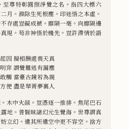
。
。
至尊特彰圓照淨覺之名
指四大標六
。
。
。
方二月
滌除
生死根塵
印迷悟之本虛
。
。
於不存處豈礙成褫
靡隔一毫
向靡隔邊
。
。
外真規
苟非神悟於機先
豈許滯
情於語
本起因
擬相酬處喪天真
無明穽
謂覺難逃有漏塵
那敢觸
當臺古鏡若為親
超方便
盡是華胥夢裏人
。
。
。
摝
木中火燄
豈憑逐一推排
焦尾巴石
。
。
眠露地
普賢
昧諸幻元生覺海
世尊謂真
。
。
何妨立幻
遣其所遣空中更不容空
捨方