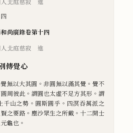
門人北庭慈寂 進
十四
峯和尚廣錄卷第十四
門人北庭慈寂 進
別傳覺心
。
。
非覺無以大其圓
非圓無以滿
其覺
覺不
。
。
而圓周彼此
謂圓也太虛不足方其形
謂
。
。
止千山之勢
圓斯圓乎
四溟吞萬派之
。
。
聖賢之要路
塵沙眾生之所戴
十
二開士
。
之元龜也