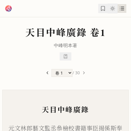
跳到主要內容
天目中峰廣錄
卷1
中峰明本
著
/
30
天目中峰廣錄
元文林郎藝文監丞叅檢校書籍事臣揭傒斯奉