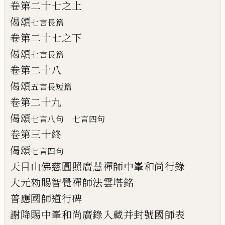
卷第二十七之上
偈頌
七言長篇
卷第二十七之下
偈頌
七言長篇
卷第二十八
偈頌
五言長短篇
卷第二十九
偈頌
七言八句 七言四句
卷第三十終
偈頌
七言四句
天目山佛慈圓照廣慧禪師中峯和尚行錄
大元勑賜智覺禪師法雲
塔
銘
普應國師道行碑
謝降賜中峯和尚廣錄入藏并封號國師表