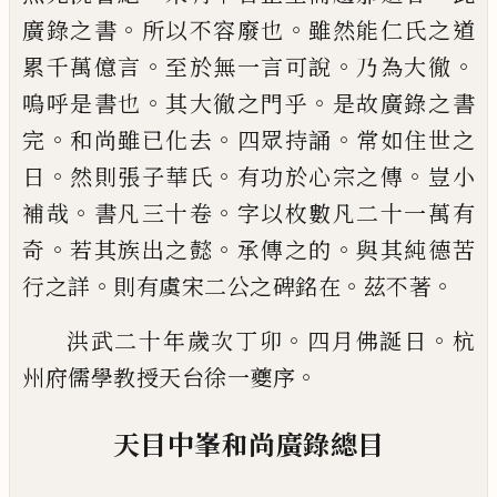
。
。
廣錄之書
所以不容廢也
雖然能仁氏之道
。
。
。
累
千萬億言
至於無一言可說
乃為大徹
。
。
嗚呼是書也
其大徹之門乎
是故廣錄之書
。
。
。
完
和尚雖
已
化去
四
眾持誦
常如住世之
。
。
。
日
然則張子華氏
有功於心宗
之傳
豈小
。
。
補哉
書凡三十卷
字以枚數凡二十一萬
有
。
。
。
奇
若其族出之懿
承傳之的
與其純德苦
。
。
。
行之詳
則有虞宋二公之碑銘在
茲不著
。
。
洪武二十年歲次丁卯
四月佛誕日
杭
。
州府儒學教
授天台徐一夔序
天目中峯和尚廣錄總目