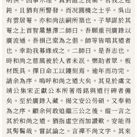
明
快
因事示理
真對證之良藥
若我之迷
。
。
。
鈍
且猶有所
警發
而况圓機之士乎
吳山
。
。
有雲居菴
亦和尚法嗣
所築也
子華謀於其
。
菴之上首智暠慧澤二師曰
吾
願重刊廣錄以
。
。
廣流通
吾
損
己
槖為之倡
師等皆唱
其道者
。
。
。
。
也
幸助我募緣成之
二師曰
是吾志也
。
。
時和
尚之慈風被於人者未冺
樂助者眾
板
。
。
。
材既具
擇日
命工以鏤刻焉
逾年而功完
。
。
請余為序
嗚呼和尚之
道大矣
其見於虞文
靖公集宋正獻公本所著
塔
銘
與道行碑者備
。
。
。
矣
至於廣錄入藏
揭文安公
𭦟
碩
又
奉勑
。
。
為之序
顧余何敢追繼三公之後
縱一言之
。
。
其
於和尚之道
猶指虛空而加讚歎
安能得
。
。
。
其髣
髴
哉
嘗試論之
言禪不尚文字
其來