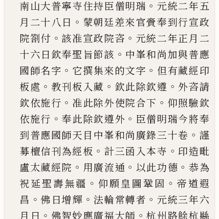
。
南山大普寧寺住持
臣僧明瑞
元統二年五
。
月二十八日
蒙朝廷差來
官賫奉到行宣政
。
。
院劄付
該准宣政院咨
元統二
年正月二
。
十六日欽奉聖旨節該
中峯和尚加與
普應
。
。
國師名字
它撰集來的文字
但有藏經印
。
。
。
板
處
教刊板入藏
欽此除欽遵
外咨請
。
。
欽依施行
准
此除外使院合下
仰照驗欽
。
。
依施行
奉此除欽遵
外
臣僧明瑞今將奉
。
到普應國師天目中峯和尚
廣錄三十卷
謹
。
。
募檀信刊為經板
計三函入本寺
印造毗
。
。
。
盧太藏經院
用廣流通
以此功德
恭為
。
。
祝
延聖壽無疆
仰願皇圖鞏固
帝道遐
。
。
。
昌
佛日增輝
法輪常轉者
元統三年六
。
。
月日
佛智妙應廣福大
師
杭州路餘杭縣