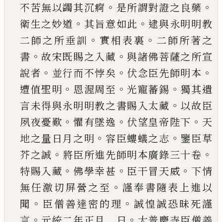
。
。
不苦無以蠲其沉痾
是所
謂對證之良藥
。
。
衛生之妙道
其旨意如此
逮與永
明明教
。
。
二師之所垂訓
實相表裏
二師所著之
。
。
書
故宋既賜之入藏
與諸佛菩薩之所宣
。
。
。
說者
並行
而不悖矣
伏念臣先師明本
。
。
。
遭值聖明
恩渥周至
光寵蕃錫
獨其遺
。
言未得與永明明教之書賜入
太藏
以故臣
。
。
。
夙夜憂歎
懼有墜逸
伏望皇帝陛下
天
。
。
地之量日月之明
容臣螻蟻之志
鑒臣草
。
。
芥之
誠
將臣所進先師明本廣錄三十卷
。
。
。
特賜入藏
佛
學幸甚
臣干冒天威
下情
。
無任激切屏營之至
謹
奉書隨表上進以
。
。
聞
臣僧善達密的理
誠惶誠恐
昧死謹
。
。
言
元統二年正月 日
大普慶寺臣僧善