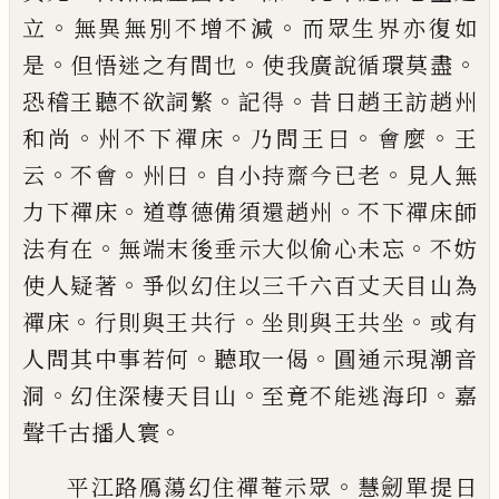
。
。
立
無異無別不增不減
而眾生
界亦復如
。
。
。
是
但悟迷之有間也
使我廣說循環莫盡
。
。
恐稽王聽不欲詞繁
記得
昔日趙王訪趙州
。
。
。
。
和尚
州
不下禪床
乃問王曰
會麼
王
。
。
。
。
云
不會
州曰
自小持齋
今
已
老
見人無
。
。
力下禪床
道尊德備須還趙州
不下
禪床師
。
。
法有在
無端末後垂示大似偷心未忘
不妨
。
使人疑著
爭似幻住以三千六百丈天目山為
。
。
。
禪床
行則與王共行
坐則與王共坐
或有
。
。
人問其中事若
何
聽取一偈
圓通示現潮音
。
。
。
洞
幻住深棲天目山
至
竟不能逃海印
嘉
。
聲千古播人寰
。
平江路鴈蕩幻住禪菴示眾
慧劒單提日