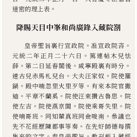
。
達密的理上表
降賜天目中峯和尚廣錄入藏院劄
。
。
皇帝聖旨裏行宣政院
准宣政院咨
。
元統二年正
月二十六日
篤連帖木兒怯
。
。
。
薛
第二日延春閣後
咸寧殿裏有時分
。
。
速古兒赤馬札兒台
大夫汪家
奴
院使羅
。
。
鍋
殿中喃忽里火里歹等
有來本院官
撒
。
。
。
迪
平章不蘭奚
院使汪束攢古魯思
院
。
。
。
使左吉
院使燕京閭
院使乘哥失里
院
。
。
使喃哥班
同知輦
真班同僉唆南
叅議也
。
先不花經歷陳都事等奏
在先好師德每撰
。
。
集來的文字
奉皇帝聖旨
教刊
板入藏經