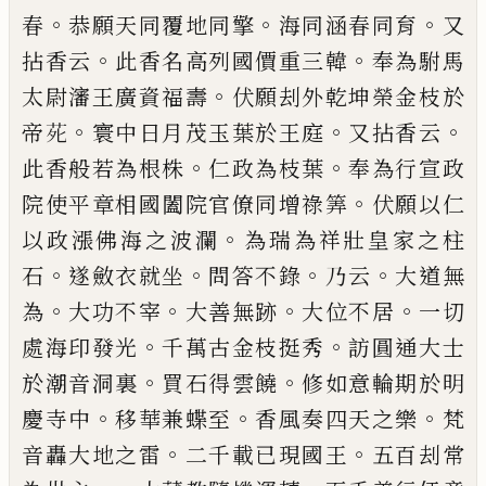
。
。
。
春
恭願天同
覆地同擎
海同涵春同育
又
。
。
拈香云
此香名高列國
價重三韓
奉為駙馬
。
太尉瀋王廣資福壽
伏願刦外
乾坤榮金枝於
。
。
。
帝
𫟍
寰中日月茂玉葉於王庭
又拈
香云
。
。
此香般若為根株
仁政為枝葉
奉為行宣政
。
院
使平章相國闔院官僚同增祿筭
伏願以仁
。
以政漲
佛海之波瀾
為瑞為祥壯皇家之柱
。
。
。
。
石
遂斂衣就坐
問答不錄
乃云
大道無
。
。
。
。
為
大功不宰
大善無跡
大位
不居
一切
。
。
處海印發光
千萬古金枝挺秀
訪圓通大
士
。
。
於潮音洞裏
買石得雲饒
修如意輪期於明
。
。
。
慶寺
中
移華兼蝶至
香風奏四天之樂
梵
。
。
音轟大地之雷
二千載
已
現國王
五百刦常