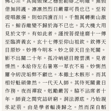
。
。
佛心宗
其間
煆煉之穩密勘辯之明確
無假
。
。
借無回護
凛凛然烈
日嚴霜可畏也
已
至若
。
。
提唱激揚
則如四瀆百川
千
盤萬轉衝山激
。
。
石
鯨吞龍變不歸於海不
已
也
其大
機大用
。
。
見於文字
有如此者
謹按菩提達磨十一傳
。
。
至臨濟義玄
玄十七傳至仰山祖欽
欽傳天
。
。
。
目原妙
妙傳今明本
妙之居天目坐死關
。
。
影不出關二十年
孤冷峭絕目瞠雲漢
見者
。
。
慄然
本給侍左右暑寒一
草衣不易
妙惻然
。
。
屢令紉浣垢弊不顧也
本雖土木
骸形
而其
。
。
相好魁碩偉然
一代天人師
其侍死關晝
日
。
。
。
作務
夜而禪寂
剋勵嚴苦
脇不沾席者十
。
。
。
年
師資
之間究詰研窮
洞法源底
乃始親
。
。
承記莂
由是學者
輻湊歸之
然而深自韜