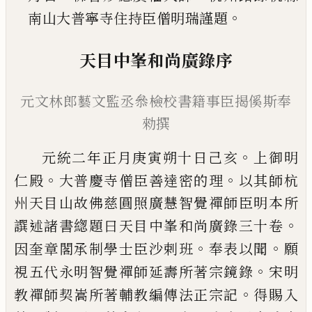
。
南山大普寧寺住持臣僧明瑞
謹題
天目中峯和尚廣錄序
元文林郎藝文監丞叅檢校書籍事臣
揭傒斯奉
勑撰
。
元統二年正月庚寅朔十日
己
亥
上御明
。
。
仁殿
大普
慶寺僧臣善達密的理
以其師杭
州天目山故佛慈
圓照廣慧智覺禪師臣明本所
。
譔述諸書緫題曰天
目中峯和尚廣錄三十卷
。
。
因奎章閣承制學士臣沙
剌班
奉表以聞
願
。
視五代永明智覺禪師延壽所著
宗鏡錄
宋明
。
教禪師契嵩所著輔教編傳法正宗記
得賜入