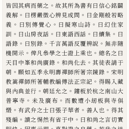
。
皆因其病而藥之
故其所為書有曰信心銘
闢
。
。
義解
曰楞嚴徵心辨見或問
曰金剛般若略
。
。
。
義
曰
別傳覺心
曰擬寒山詩
曰幻住家
。
。
。
。
訓
曰山房夜話
曰
東語西話
曰續集
曰
。
。
。
語錄
曰別錄
千言萬語反覆辨
說
無非隨
。
。
機開示
俾凡叅學之士證上乘也
總名之
曰
。
。
天目中峯和尚廣錄
和尚化去
其徒表請于
。
。
朝
願
如五季永明壽禪師所著宗鏡錄
宋明
。
教嵩禪師所
著輔教編傳法正宗記
得賜入藏
。
。
與內典並行
朝廷
允之
鏤板於杭之南山大
。
。
普寧寺
未及廣布
而數遭
小刼板與寺俱
。
。
。
燬
有武弁之士曰張子華者
善人也
得其
。
。
殘編
讀之惕然有省于中
曰和尚之言切實
。
。
。