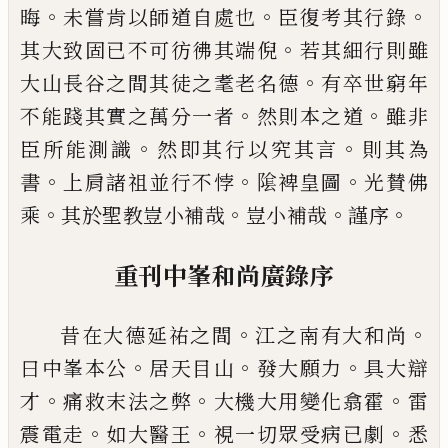
。
。
。
晦
未嘗肯以師道自處也
臣
復考其行錄
。
其大致固
已
不可彷彿其端倪
若其細
行則雖
。
大山長谷之間其徒之耄老名德
有卒世窮
年
。
。
不能踐其實之萬分一者
然則本之道
雖非
。
。
臣所
能測識
然即其行以究其言
則其為
。
。
。
書
上肩諸祖並
行不悖
隂裨皇圖
光賛佛
。
。
。
。
乘
其於聖教豈小補哉
豈
小補哉
謹序
重刊中峯和尚廣錄序
。
。
昔在大德延祐之間
江之南有大和尚
。
。
。
曰中峯本公
居天目山
發大願力
具大辯
。
。
。
才
痛救末法之弊
大機
大用變化翕霍
雷
。
。
。
震電走
如大醫王
視一切眾受病
已
劇
悉