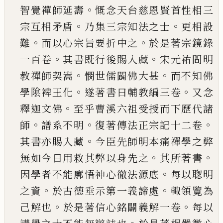
。
智覺
禪師延壽
慨念天台慈恩賢首性相三
。
。
宗互相矛
盾
乃集三宗知法之士
更相設
。
。
難
而以心宗旨要
折中之
於是著宗鏡錄
。
。
一百卷
其書既行後賜入
藏
宋元祐間明
。
。
教禪師契嵩
憫世儒闢佛大甚
而
不知佛
。
。
學隂裨王化
遂著書曰輔教編三卷
又念
。
釋迦文佛
至乎曹溪六祖受授而下歷代諸
。
。
。
師
譜
系不明
復著傳法正宗記十二卷
。
其書亦賜入藏
今臣先師明本痛禪學之弊
。
。
無如今日用救其弊
以身先之
其所著書
。
因學者不能廓悟神心徹法
源底
每以聦明
。
。
之資
於古德垂示第一義諦處
輙
領覽為
。
。
己
解也
於是著信心銘闢義解一卷
每以