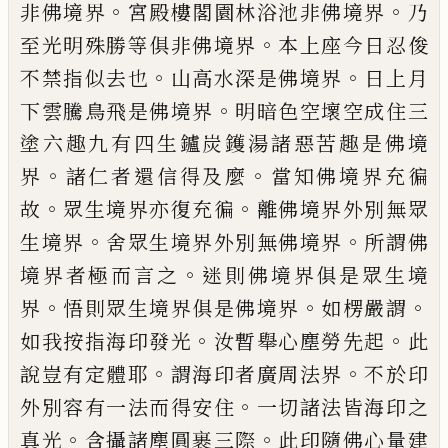
。
。
非佛境界
宮殿樓閣園林浴池
非佛境界
乃
。
至光明殊勝等俱非佛境界
本上座今
日忍俊
。
。
不禁指似去也
山高水深是佛境界
日上月
。
下雲騰鳥飛是佛境界
明暗色空壞空成住三
塗六
趣九有四生鑪炭鑊湯諸惡苦趣是佛境
。
。
界
諸仁者
還信得及麼
當知佛境界充徧
。
。
故
眾生境界亦復充
徧
離佛境界外別無眾
。
。
生境界
舍眾生境界外別無
佛境界
所謂佛
。
境界者極而言之
迷則佛境界俱是
眾生境
。
。
。
界
悟則眾生境界俱是佛境界
如楞嚴謂
。
。
如
我按指海印發光
汝暫舉心塵勞先起
此
。
。
說豈有定
體耶
謂海印者廣周法界
不於印
。
外別容有一法而
得安住
一切諸法皆海印之
。
。
真光
含攝諸塵圓裹三
際
此印隨佛心量建