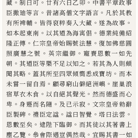
。
。
。
藏
制曰可
廿有六日乙卯
中書平章政事
。
。
臣
撒
廸
等言
昔諸高僧文字語言
凡於其教
。
。
。
有所裨輔
皆得裒粹奏入大藏
遂為故事
。
。
如本起東南
以其道
為海㝢倡
德業純備紹
。
。
隆正傳
仁宗皇帝始賜號法
慧
復加佛慈圓
。
。
照廣慧之號
英宗繼御
寵賚恩數一
如先
。
。
朝
其道臣等槩不足以知之
若其為人則頗
。
。
聞
其略
蓋其所至四眾傾嚮悉成寶坊
而本
。
。
未嘗一留
自焉
顧尋窮山僻絕洲嶼
崖巢浪
。
。
宿草衣木食
以自
絕其聲光
然而德盛而心
。
。
。
卑
身遯而名隨
及
已
示寂
文宗皇帝勑辭
。
。
。
。
臣製碑
禮臣定
諡
諡
曰智覺
塔
曰法
雲
。
。
恩數至矣
逮陛下臨御
而其徒以其著書上
。
。
塵乙
覽
叅會際遇豈偶然哉
宜賜其書一如