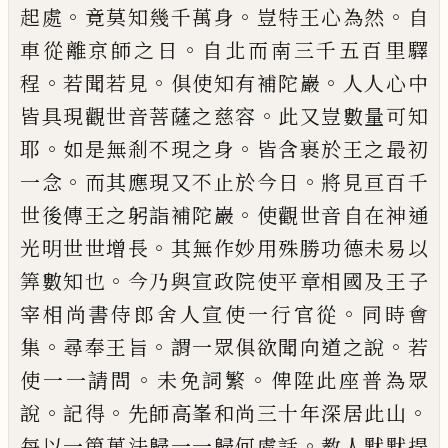
。
。
。
起處
竟莫知幾千萬身
豈
特王心為然
自
。
車從離京師之日
自北而南三千五
百里驛
。
。
。
程
若聞若見
俱使知有補陀巖
人人心中
。
皆
具現觀世音菩薩之慈容
此又豈數量可知
。
。
耶
如是
無剎不現之身
皆含裹於王之最初
。
。
一念
而其應現
又不止於今日
將見亘百千
。
世後傳王之躬詣補陀
巖
使觀世音自在神通
。
光明世世增長
其無作妙用
殊勝功德未易以
。
筭數知也
今乃與宣政院使平章
相國及王子
。
宰相尚書侍郎舍人宣使一行官從
同
時會
。
。
。
集
尋奉王旨
謂一眾俱欲聞向道之說
若
。
。
使一
一請問
未免詞繁
俾陞此座普為眾
。
。
。
說
記得
先師高
峯和尚三十年深居此山
。
每以一箇萬法歸一一歸
何處話
教人默默提