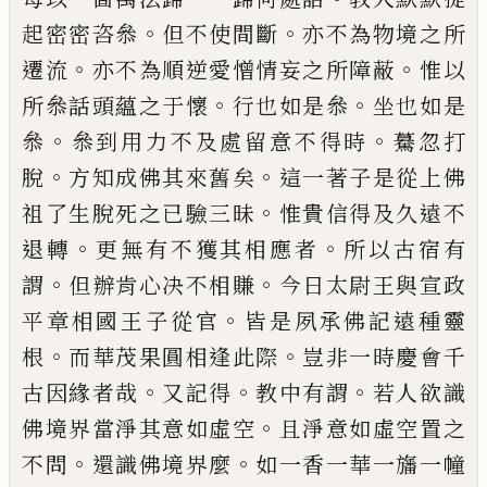
。
。
起密密咨叅
但
不使間斷
亦不
為物境之所
。
。
遷流
亦不為順逆愛憎情妄之所障蔽
惟以
。
。
所叅話頭蘊之于懷
行也如是叅
坐也如是
。
。
叅
叅到用力不及處留意不得時
驀忽打
。
。
脫
方知成佛
其來舊矣
這一著子是從上佛
。
祖了生脫死之
已
驗
三昧
惟貴信得及久遠不
。
。
退轉
更無有不獲其相應
者
所以古宿有
。
。
謂
但
辦肯心决不相賺
今日太尉王
與宣政
。
平章相國王子從官
皆是夙承佛記遠種靈
。
。
根
而華茂果圓相逢此際
豈非一時慶會千
。
。
。
古因緣
者哉
又記得
教中有謂
若人欲識
。
佛境界當
淨
其意
如虛空
且
淨
意如虛空置之
。
。
不問
還識佛境界麼
如
一香一華一旛一幢