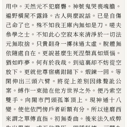
。
。
。
用中
天然
元不犯磨礱
神號鬼哭喪魂膽
。
。
遍野橫屍不露鋒
古
人與麼說話
已
是自傷
。
。
己
命了也
殊不知我王庫內
無如是刀
嗟夫
。
叅學之士
不知此心空寂本來清淨
於一切法
。
。
元無取捨
只貴
𮋒
身一擲抹過太虛
脫體
無
。
。
依隨處自在
更說甚麼生死涅槃真如煩惱
。
。
猶如
昨夢
何有於我哉
到這裏却不妨從空
。
。
。
放下
更就他
尊宿痛鉗鎚下
煆鍊一回
等
。
閑伸出三頭六臂
將從
上差別因緣聱訛公
。
。
案
縛作一束拋在他方世界之
外
便乃索空
。
。
雙手
向閙市門頭孤峯頂上
現神通十
八
。
。
變
使他依門傍戶者斫額有分
所以達磨西
。
。
來謂
之單傳直指
初無委曲
後來法久成弊