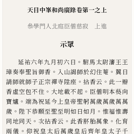
天目中峯和尚廣錄卷第一之上
叅學門人北庭臣僧慈寂 上進
示眾
。
延祐六年九月初六日
駙馬太尉瀋王王
。
。
璋奏奉聖
旨御香
入山謁師於幻住菴
翼日
。
。
請師就師子正宗
禪寺陞座
拈香云
此一瓣
。
。
香虛空包不住
大地載不
起
臣僧明本
𤑔
向
。
寶爐
端為祝延今上皇帝聖躬萬
歲萬歲萬萬
。
。
歲
陛下恭願至聖至明如日如月
惟福
惟壽
。
。
。
同地同天
次拈香云
此香肧胎萬象
化育
。
兩儀
仰祝皇太后萬歲皇后齊年皇太子千