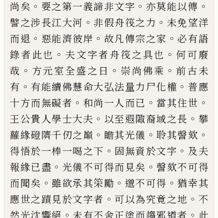
。
。
。
尚矣
要之第一義諦
非文字
亦莫能以傳
。
。
譬之涉長江大河
非假舟筏之
力
未免望洋
。
。
。
而退
惡能濟彼岸
故凡傳宗之家
必有
語
。
。
錄者此也
夫文字者舟筏之具也
何可廢
。
。
。
哉
方元
室全盛之日
崇尚佛乘
前古未
。
。
有
有能續佛慧命大
弘法量力尸化權
普應
。
。
。
十方而無礙者
和尚一人而
已
當其住世
。
。
王公貴人學士大夫
以至遐陬裔域之
長
攀
。
。
。
蘿緣磴隮千仞之巔
瞻其光儀
聆其謦欬
。
。
得悟
於一棒一喝之下
固無資於文字
及夫
。
。
報緣
已
盡
光
儀不可得而見矣
謦欬不可得
。
。
。
而聞矣
雖欲承其筞
勵
邈不可得
猶幸其
。
。
應世之蹟見於文字者
可以為
究竟之地
不
。
。
然光沈響絕
未有不舍正塗而趨邪道
者
此