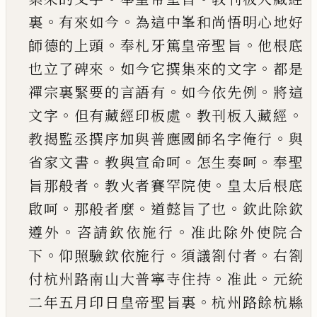
。
。
裏
有來如今
為這中峯和尚悟明心地
好
。
。
師德的上頭
奉札牙篤皇帝聖旨
他根底
。
。
也立
了碑來
如今它撰集來的文字
都是
。
。
禪宗裏緊要
的言語有
如今依先例
將這
。
。
。
文字
但有藏經印板
處
教刊板入藏經
。
教揭監丞撰序加與普應國師
名字俺行
與
。
。
。
省家文書
教與宣命呵
怎生奏呵
奉
聖
。
。
旨那般者
教火者賽罕院使
皇太后根底
。
。
。
啟呵
那般者麼
道懿旨了也
欽此除欽
。
。
遵外
咨請欽依
施行
准此除外使院合
。
。
。
下
仰照驗欽依施行
須議
劄付者
右劄
。
。
付杭州路南山大普寧寺住持
准此
元統
。
二年五月印日
皇帝聖旨裏
杭州路餘杭縣