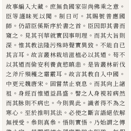
。
。
故事編入大
藏
庶無負國家崇尚佛乘之意
。
。
臣等謹昧死以聞
制
曰可
其賜號普應國
。
。
師
仍詔臣傒斯序於書之首
臣
因即其書而
。
。
窺之
見其刊華就實因事明理
而其大
旨則
。
。
深
惟其教法隆污殊時聲實異致
不能自
已
。
。
其
言耳
故言叢林栽培滋植必以其道
苟不
。
以其道而
偷安利養貪慾瞋恚
是皆叢林斫伐
。
。
之斧斤殞穫之
霜霰耳
故言其教自入中國
。
。
中更元魏唐宋
固嘗禁
止衰息
而其向上諸
。
。
祖
身經百惟道益昌盛
譬之人
身視若病然
。
。
而其脉則不病也
今則異此
識者得不
為之
。
。
寒心
至於推明其法
必使之斷言語絕依解
。
。
。
無
授受
叅則真叅
悟則實悟
乃始謂之傳