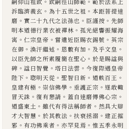
。
。
嗣仰山祖欽
欽嗣徑
山師範
範於法系上
。
。
泝臨濟義玄
為十五世之祖
本距菩提達
。
。
。
磨
實二十九代之法孫也
臣謹按
先
師
。
明本道德行業衣被禪林
孤光絕響振耀海
。
。
。
㝢
仁宗皇帝
嘗遣近臣賜衣錫號
英宗
。
。
。
。
在御
渙汗繼
述
恩數有加
及乎文皇
。
以臣先師之所素履簡在
聖心
於是賜
諡
與
。
。
。
碑
諡
曰智覺
塔曰法雲
今復際
遇皇帝
。
。
。
。
陛下
聦明天從
聖智日新
道軼百王
。
。
。
皇建
有極
崇信佛學
垂護正宗
遂敢輙
。
。
。
冒天誅
復有懇
請
蓋自達磨傳佛心宗
。
。
道盛東土
雖代有得法稱
師者
然具大辯
。
。
。
才大智慧
於其教法
扶衰拯溺
建
正摧
。
。
。
邪
有功佛乘者
亦罕見焉
惟五季永明