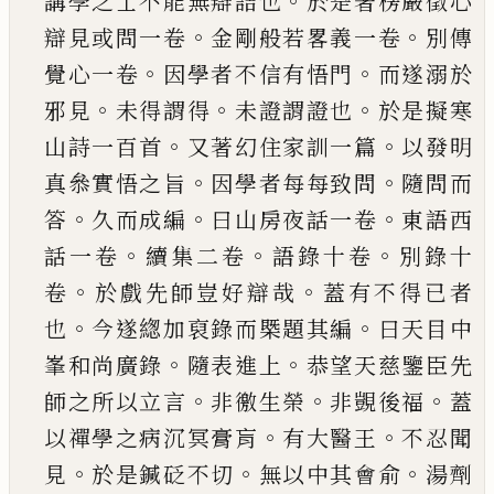
。
講學之士不能無辯詰也
於是著楞嚴徵心
。
。
辯見
或問一卷
金剛般若畧義一卷
別傳
。
。
覺心一卷
因
學者不信有悟門
而遂溺於
。
。
。
邪見
未得謂得
未證
謂證也
於是擬寒
。
。
山詩一百首
又著幻住家訓一
篇
以發明
。
。
真叅實悟之旨
因學者每每致問
隨問
而
。
。
。
答
久而成編
曰山房夜話一卷
東語西
。
。
。
話一卷
續集二卷
語錄十卷
別錄十
。
。
卷
於戲先師豈好辯
哉
蓋有不得
已
者
。
。
也
今遂緫加裒錄而槩題其編
曰天目中
。
。
峯和尚廣錄
隨表進上
恭望天慈鑒臣
先
。
。
。
師之所以立言
非徼生榮
非覬後福
蓋
。
。
以禪學
之病沉冥膏肓
有大醫王
不忍聞
。
。
。
見
於是鍼砭不
切
無以中其會俞
湯劑