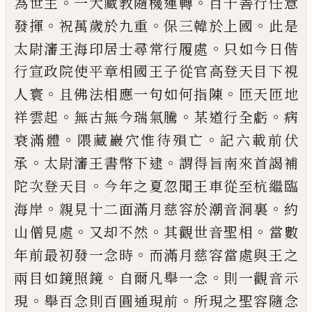
。
。
為世主
一大藏教隨機
運轉
百千善行任意
。
。
。
發揮
祝萬歲於九重
保三韓於
上國
此是
。
太尉瀋王海印居士尋常行履處
只如今
日偕
行宣政院使平章相國王子從官高登天目下
視
。
。
人寰
且佛法相應一句如何指陳
匝天匝地
。
。
。
祥雲
起
無古無今瑞氣騰
某道行全虧
病
。
。
衰滿體
隈藏巖
穴惟待殞亡
記六載前伏
。
。
承
太尉瀋王書幣下逮
謂
得旨南來首謁補
。
陀次登天目
今年之夏忽聞王車
從至杭繼臨
。
。
海岸
親見十二面滿月慈容於潮音洞
裏
約
。
。
。
山僧見處
又却不然
其觀世音聖相
當數
。
年前
最初發一念時
而滿月慈容當處與王之
。
。
兩目如鏡
照鏡
自爾凡舉一念
則一觀音示
。
。
現
舉百念則百圓
通現前
所現之聖容隨念