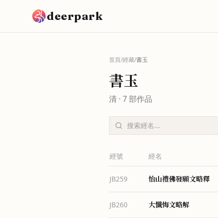
跳到主要內容
deerpark
首頁
/
經藏
/
書玉
書玉
清
·
7
部作品
經號
經名
怡山禮佛發願文略釋
JB259
大懺悔文略解
JB260