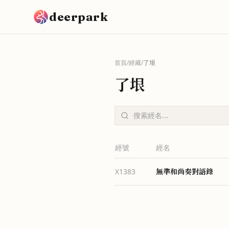
跳到主要內容
deerpark
首頁
/
經藏
/
了垠
了垠
經號
經名
無準和尚奏對語錄
X1383