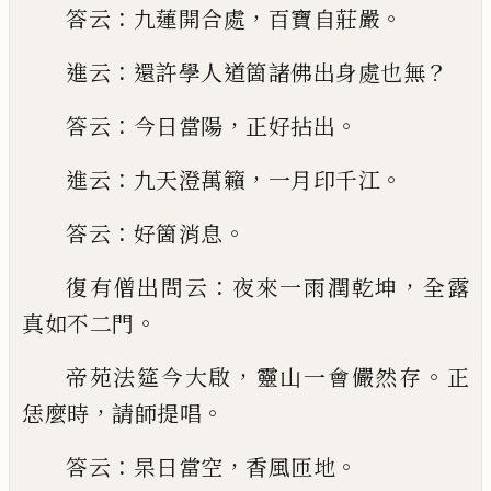
：
，
。
答云
九蓮開合處
百寶自莊
嚴
：
？
進云
還許學人道箇諸佛出身處也無
：
，
。
答云
今日
當陽
正好拈出
：
，
。
進云
九天澄萬籟
一月印千江
：
。
答云
好箇消息
：
，
復有僧出問云
夜來一雨潤乾坤
全露
。
真
如不二門
，
。
帝苑法筵今大啟
靈山一會儼然存
正
，
。
恁麼時
請師
提唱
：
，
。
答云
杲日當空
香風匝地