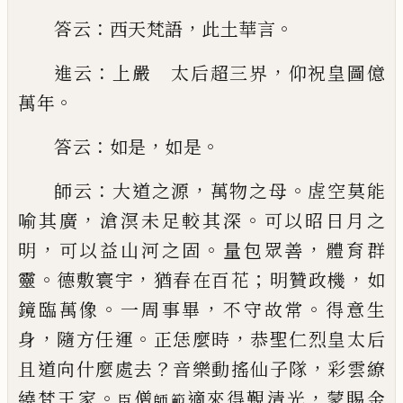
：
，
。
答云
西天梵
語
此土華言
：
，
進云
上嚴 太后超三界
仰祝
皇圖億
。
萬年
：
，
。
答云
如是
如是
：
，
。
師云
大道之源
萬物之
母
虗空莫能
，
。
喻其廣
滄溟未足較其深
可以昭日月
之
，
。
，
明
可以益山河之固
量包眾善
體育群
。
，
；
，
靈
德敷寰
宇
猶春在百花
明贊政機
如
。
，
。
鏡臨萬像
一周事畢
不
守故常
得意生
，
。
，
身
隨方任運
正恁麼時
恭聖仁烈皇太后
？
，
且道向什麼處去
音樂動搖仙子
隊
彩雲繚
。
，
繞梵王家
僧
適來得覲
清光
蒙賜金
臣
師範