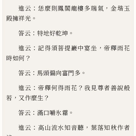
：
，
進云
恁麼則鳳閣龍
樓多瑞氣
金堦玉
。
殿擁祥光
：
。
答云
特地好乾坤
：
，
進云
記得須菩提巖中宴坐
帝釋雨花
？
時如何
：
。
答云
馬頭
偏向富門多
：
？
進云
帝釋何得雨花
我見尊者善說般
，
？
若
又作麼生
：
。
答云
滿口嚼氷霜
：
，
進云
高山流水知音
聽
葉落知秋作者