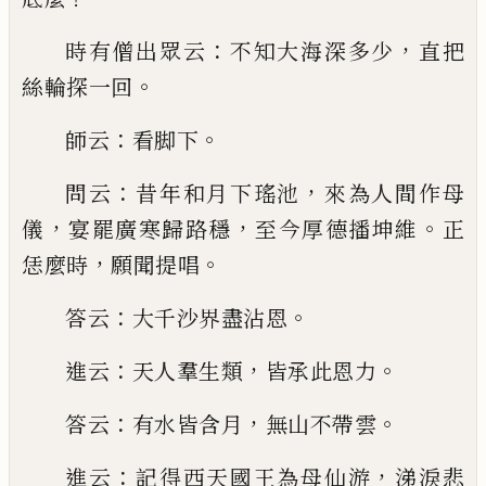
：
，
時有僧出
眾云
不知大海深多少
直把
。
絲
輪探一回
：
。
師云
看脚
下
：
，
問云
昔年和月下瑤池
來為人間作母
，
，
。
儀
宴罷廣
寒歸路穩
至今厚德播坤維
正
，
。
恁麼時
願聞提唱
：
。
答
云
大千沙界盡沾恩
：
，
。
進云
天人羣生類
皆承此恩力
：
，
。
答云
有水皆含月
無山不帶雲
：
，
進云
記得西天國王
為母仙游
涕淚悲