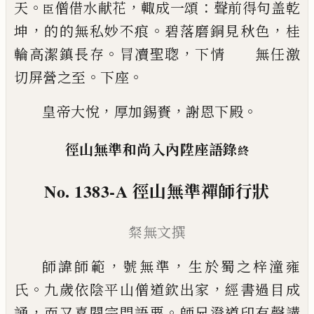
。
，
：
天
僧借
水献花
輙成一頌
聲前得句盖乾
臣
，
。
，
坤
的的無私妙不
痕
碧落磨銅見秋色
桂
。
，
輪高潔鎮長存
冐凟
聖聦
下情 無任激
。
。
切屏營之至
下座
，
，
。
皇帝大悅
厚加錫賚
謝恩下殿
徑山無準和尚入內陞座語錄
終
No. 1383-A
徑山無準禪師行狀
粲無文撰
，
，
師諱師範
號無準
生於蜀之梓潼雍
。
，
氏
九歲依陰平
山僧道欽出家
經書過目成
，
。
誦
而又喜閱宗門語要
師兄澄道印有聲講