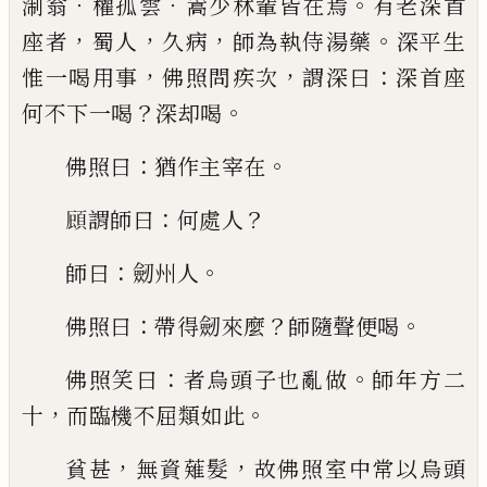
．
．
。
淛翁
權孤雲
嵩少林輩皆在焉
有老深首
，
，
，
。
座者
蜀人
久病
師為執
侍湯藥
深平生
，
，
：
惟一喝用事
佛照問疾次
謂深曰
深
首座
？
。
何不下一喝
深却喝
：
。
佛照曰
猶作主宰在
：
？
𮨇
謂
師曰
何處人
：
。
師曰
劒州人
：
？
。
佛照曰
帶得劒來麼
師隨
聲便喝
：
。
佛照笑曰
者烏頭子也亂做
師年方二
，
。
十
而
臨機不屈類如此
，
，
貧甚
無資薙髮
故佛照室中常以
烏頭