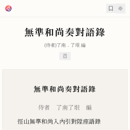
跳到主要內容
無準和尚奏對語錄
(侍者)
了南
．
了垠
編
無準和尚奏對語錄
侍者 了南了垠 編
徑山無準和尚入內引對陞座語錄