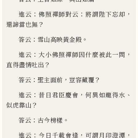
：
：
，
進云
佛照
禪師對云
將謂
陛下忘却
？
還諦當也無
：
。
答云
雪山高映黃金殿
：
，
進云
大小佛照禪師因什麼被此一問
？
直得盡情吐出
：
，
？
答
云
聖主面前
豈容藏覆
：
，
、
進云
昔日君臣慶會
何異如
龍得水
？
似虎靠山
：
。
答云
古今榜樣
：
，
，
進云
今日千載會
逢
可謂月印澄潭