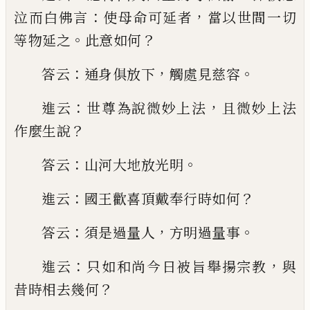
：
，
泣而白佛言
使母命可延者
當以
世間一切
。
？
等物延之
此意如何
：
，
。
答云
通身俱放下
觸
處見慈容
：
，
進云
世尊為說微妙上法
且微妙上法
？
作
麼生說
：
。
答云
山河大地放光明
：
？
進云
國王歡喜頂戴
奉行時如何
：
，
。
答云
須是過量人
方明過量事
：
，
進云
只
如和尚今日被旨
舉揚宗教
與
？
昔時相去幾何