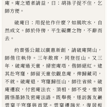
。
，
：
，
庵
庵之道者請益
曰
胡孫子捉不住
乞
。
師方便
：
？
，
破庵
曰
用捉他作什麼
如風吹水
自
。
，
，
然成文
師於侍傍
平
生礙膺之物
不辭而
。
去
，
，
約齋張公鎡以廣惠新創
請
破庵開山
。
，
。
師偕往執侍
三年散席
同登徑山
又三
，
，
，
。
年
破庵過天童
掃密庵塔
偕師絕紅
逮
，
，
，
其赴穹窿
師留
天童依觀息庵
俾歸藏司
。
，
，
。
不就
破庵退
穹窿歸徑山
師往省候
破
，
．
，
，
庵遷寂
付密庵法衣
頂相
師不受
惟領
。
，
圓悟墨跡及密庵法語
既舉喪
遂訪舊友巖
。
，
雲
窠于
穹窿與首眾
雲窠遷瑞光
復居板