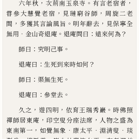
，
。
，
六年秋
次荊南玉泉寺
有言老宿者
，
，
甞參大慧覺老
宿
見璉窮谷師
周旋二老
，
。
，
間
多獲其言論風旨
明年
辭去
見保寧全
．
。
：
？
無用
金山奇退庵
退庵問曰
遠來何
為
：
。
師曰
究明己事
：
？
退庵曰
生死到來時如何
：
。
師曰
渠
無生死
：
。
退庵曰
參堂去
，
，
。
久之
遊四明
依育王瑞秀巖
時佛照
，
，
禪師居東庵
印空叟分座法席
人物之盛為
，
．
．
．
東南第一
如覺無象
康太平
淵清叟
琰