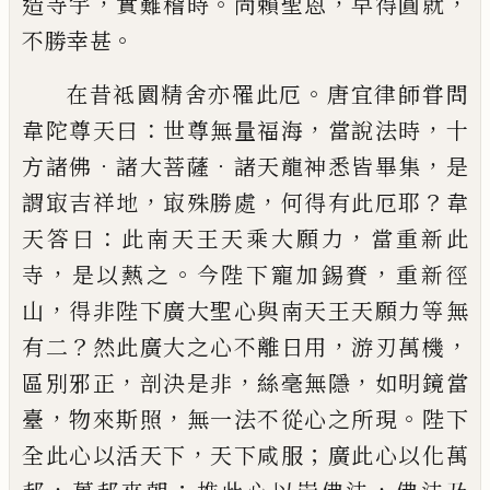
，
。
，
，
造寺宇
實難稽時
尚賴
聖恩
早得圓就
。
不勝幸甚
。
在昔祗園精舍亦罹此厄
唐宜律師甞問
：
，
，
韋陀尊天曰
世尊無量福海
當說法
時
十
．
．
，
方諸佛
諸大菩薩
諸天龍神悉皆畢集
是
，
，
？
謂㝡
吉祥地
㝡殊勝處
何得有此厄耶
韋
：
，
天答曰
此南天
王天乘大願力
當重新此
，
。
，
寺
是以爇之
今
陛下寵加錫賚
重新徑
，
山
得非
陛下廣大聖心與南天王天願力等無
？
，
，
有二
然此廣
大之心不離日用
游刃萬機
，
，
，
區別邪正
剖決是非
絲
毫無隱
如明鏡當
，
，
。
臺
物來斯照
無一法不從心之所
現
陛下
，
；
全此心以活天下
天下咸服
廣此心以化萬