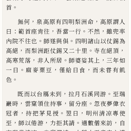
。
首
，
，
無何
泉高原有
四明梨洲命
高原謂人
：
，
。
，
曰
範首座肯往
吾當一行
不
然
雖兜率
。
。
內院不往也
師遂與俱
四明諸山以仗錫
為
，
。
，
高絕
而梨洲距仗錫又二十里
寺在絕頂
，
。
，
高寒荒
落
非人所居
師婆娑其上
三年如
。
，
，
一日
麻麥粟豆
僅
給日食
而未甞有飢
。
色
，
。
既而以台鴈未到
拉月石溪
同游
至瑞
，
，
。
巖時
雲窠領住持事
留分座
忽夜夢偉衣
，
。
，
冠者
持把茅見授
翌日
明州清凉專使
，
，
。
，
至
師以倦游
力拒其請
適數僧來訪
自