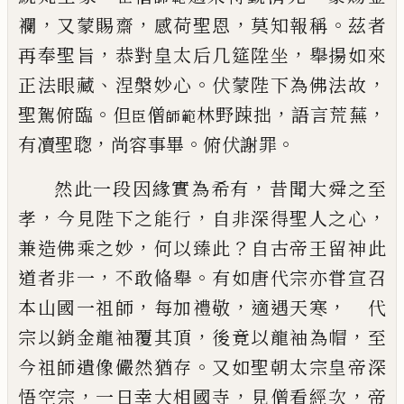
，
，
，
。
襴
又蒙賜齋
感荷
聖恩
莫知報稱
茲者
，
，
再奉
聖旨
恭對
皇太后几筵陞坐
舉揚如來
、
。
，
正法眼藏
涅槃妙心
伏
蒙
陛下為佛法故
。
，
，
聖駕俯臨
但
僧
林野踈拙
語言荒蕪
臣
師範
，
。
。
有凟
聖聦
尚容事畢
俯伏謝罪
，
然此一段因緣實為希有
昔聞大舜之至
，
，
，
孝
今見陛下之能行
自非深得聖人
之心
，
？
兼造佛乘之妙
何以臻此
自古帝王留神此
，
。
道
者非一
不敢偹舉
有如
唐代宗亦甞宣召
，
，
，
本山國一祖師
每加禮敬
適遇天
寒
代
，
，
宗以銷金龍袖覆其頂
後竟以龍袖為帽
至
。
今祖師遺像儼然猶存
又如
聖朝太宗皇帝深
，
，
，
悟空宗
一日幸大相國寺
見僧看
經次
帝