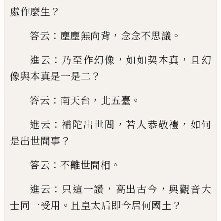
？
處作麼生
：
，
。
答云
塵
塵無向背
念念不思議
：
，
，
進云
乃至作幻像
如如契本
真
且幻
？
像與本真是一是二
：
，
。
答云
南天台
北五臺
：
，
，
進
云
補陀出世間
若人恭敬禮
如何
？
是出世間事
：
。
答云
不離世間相
：
，
，
進云
只這一讚
高出古今
與觀音大
。
？
士
同一受用
且
皇太后即今居何國土