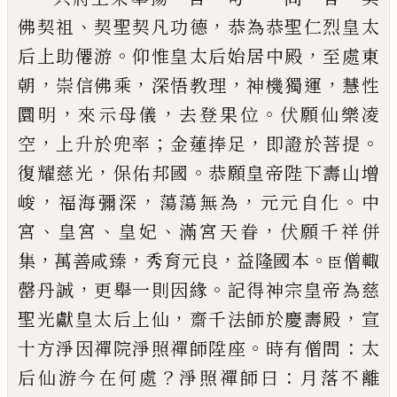
、
，
佛契祖
契聖契凡功德
恭為
恭聖仁烈皇太
。
，
后上助
僊游
仰惟
皇太后始居中殿
至處東
，
，
，
，
朝
崇信佛乘
深悟教理
神
機獨運
慧性
，
，
。
圜明
來示母儀
去登果位
伏願仙樂凌
，
；
，
。
空
上升於兜率
金蓮捧足
即證於菩提
，
。
復耀慈光
保
佑
邦
國
恭願
皇帝陛下壽山增
，
，
，
。
峻
福海彌深
蕩蕩無為
元元自化
中
、
、
、
，
宮
皇宮
皇妃
滿宮天眷
伏願千祥併
，
，
，
。
集
萬善咸臻
秀育元良
益隆國本
僧輙
臣
，
。
罄丹誠
更舉一則因緣
記得
神宗皇帝為慈
，
，
聖光獻皇太后上仙
齋千法師於慶
壽殿
宣
。
：
十方淨因禪院淨照禪師陞座
時有僧問
太
？
：
后仙游今在何處
淨照禪師曰
月落不離