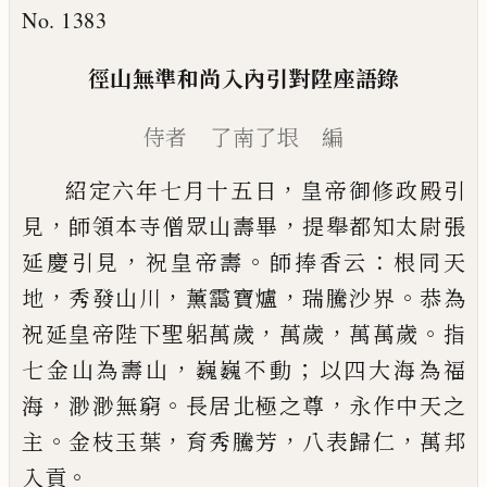
No. 1383
徑山無準和尚入內引對陞座語錄
侍者 了南了垠 編
，
紹定六年七月十五日
皇帝御修政殿引
，
，
見
師領本寺僧眾山壽畢
提舉都
知太尉張
，
。
：
延慶引見
祝
皇帝壽
師捧香云
根同天
，
，
，
。
地
秀發山川
薰靄寶爐
瑞
騰沙界
恭為
，
，
。
祝延
皇帝陛下聖躳萬歲
萬歲
萬萬歲
指
，
；
七金山為壽山
巍巍不動
以四大海為福
，
。
，
海
渺渺無窮
長居北極之
尊
永作中天之
。
，
，
，
主
金枝玉葉
育秀騰芳
八表歸仁
萬
邦
。
入貢