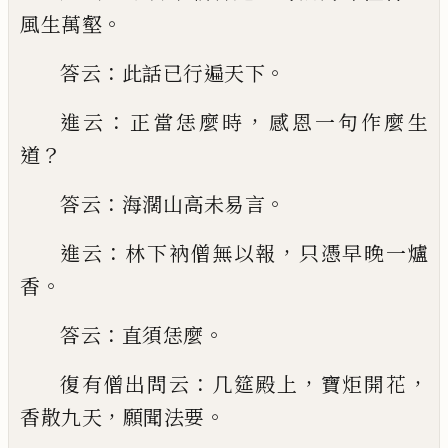
。
風生萬壑
：
。
答云
此話
已
行遍天下
：
，
進云
正當恁麼時
感恩一句作麼生
？
道
：
。
答云
海濶山
高未易言
：
，
進云
林下衲僧無以報
只憑早晚一爐
。
香
：
。
答云
直須恁麼
：
，
，
復有僧出問云
几筵殿上
寶炬開花
，
。
香散九天
願聞法要