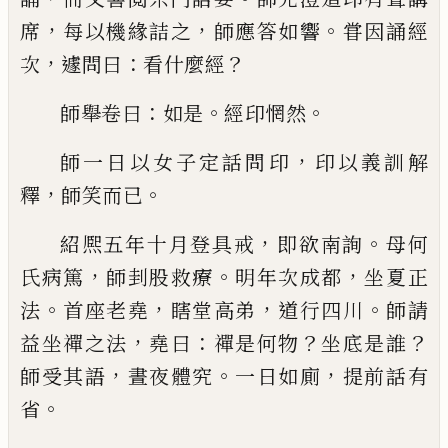
，
，
。
席
每以機緣詰之
師應答如響
甞因誦經
，
：
？
次
遽問曰
看什麼經
：
。
。
師舉卷曰
如是
經印
惘然
，
師一日以女子定話問印
印以義訓解
，
。
釋
師笑
而
已
，
。
紹熈五年十月登具戒
即欲南詢
母何
，
。
，
氏病篤
師刲股救療
明年次成都
坐夏正
。
，
，
。
法
首座老堯
瞎堂
高弟
道行四川
師請
，
：
？
？
益坐禪之法
堯曰
禪是何物
坐
底是誰
，
。
，
師受其語
晝夜體究
一日如廁
提前話有
。
省