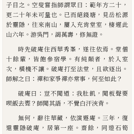
。
：
，
子目之
空叟嘗指師謂眾曰
範年方二十
。
，
更二
十年未可量也
已
而絕錢塘
見岳松源
，
，
，
於靈隱
往來
南山
屢入充肯堂室
棲遲此
。
，
，
。
山六年
游吳門
謁萬壽
修無證
，
。
時先破庵住西華秀峯
遂往依焉
堂僧
，
。
，
十餘
輩
皆飽參宿學
有純顛者
於入室
，
。
，
。
次
橫機不讓
破庵
打至法堂
且欲逐出
：
，
？
師解之曰
禪和家爭禪亦常事
何至如此
：
：
，
破庵曰
豈不聞道
我肚飢
聞板聲要
？
，
。
喫飯
去聻
師聞其語
不覺白汗浹背
，
，
。
，
無何
辭往華藏
依演
遯庵
三年
復
，
。
，
還靈隱破庵
居第一座
齋餘
同遊石筍