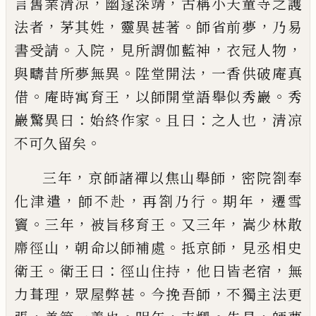
，
，
言舊業清凉
幽䆳深靖
古
稱小天童寺之護
，
，
。
，
法者
茅其姓
靈異甚著
師省前夢
乃易
。
，
，
，
書受請
入院
見所謂伽藍神
衣冠人物
。
，
與疇昔
所夢無異
陞堂開法
一香供破庵真
。
，
。
借
庵時寓育王
以師開堂語舉似秀巖
秀
：
。
：
，
巖驚異曰
始終作家
且曰
之人也
清凉
。
不可久留矣
，
，
三年
京師諸禪以焦山舉
師
密院劄奉
，
，
。
，
化津遣
師不赴
再劄乃行
期年
遷雪
。
，
。
，
竇
三年
被旨移育王
又三年
嵩少林散
，
。
，
廗徑山
朝命以
師補處
抵京師
見丞相史
。
：
，
，
衛王
衛王曰
徑山住持
他
日皆老宿
無
，
。
，
力葺理
眾屋弊甚
今挽吾師
不獨主法
更