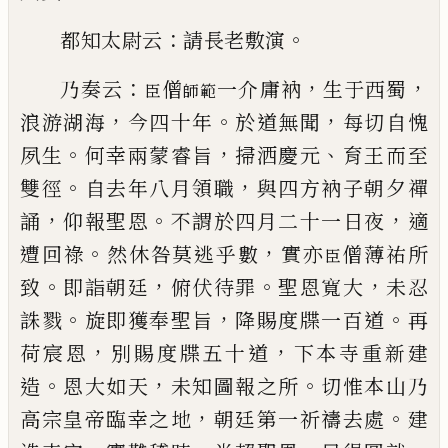
：
。
都知太尉云
請長老敷演
：
，
，
乃奏云
僧
一介庸衲
生于西蜀
臣
師範
，
。
，
浪游湖海
今四十年
於道無聞
每切自愧
。
，
、
夙生
何幸兩蒙
睿旨
掃洒慶元
育王而至
。
，
雙徑
自去年八月領職
與
四方衲子朝夕禪
，
。
，
誦
仰報
聖恩
不謂於四月二十一日夜
適
。
，
遭回祿
然休咎莫
逃乎數
實亦
僧薄祐所
臣
。
，
。
，
致
即詣
朝廷
俯伏待罪
聖恩寬大
未忍
。
，
。
誅戮
旋即獲奉
聖旨
降賜度牒一百道
再
，
，
荷
宸恩
別賜度牒五十道
下本寺重新建
。
，
。
造
恩大如天
未知圖報之所
切惟本山乃
，
。
高宗皇帝臨幸之地
朝廷第一祈禱去處
建