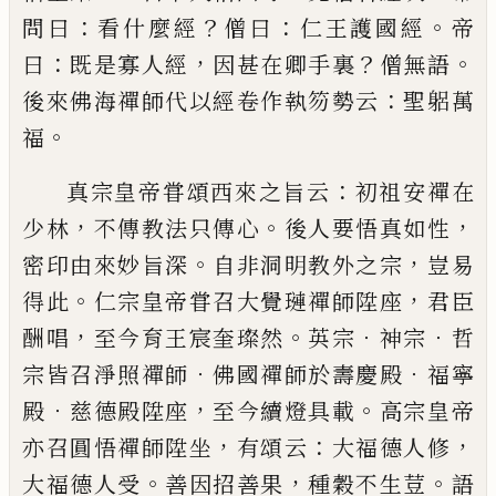
：
？
：
。
問曰
看什麼經
僧曰
仁王護國經
帝
：
，
？
。
曰
既是
寡人經
因甚在卿手裏
僧無語
：
後來佛海禪師代以
經卷作執笏勢云
聖躳萬
。
福
：
真宗皇帝甞頌西來之旨云
初祖安禪在
，
。
，
少林
不傳
教法只傳心
後人要悟真如性
。
，
密印由來妙旨深
自
非洞明教外之宗
豈易
。
，
得此
仁宗皇帝甞召大覺璉禪師陞座
君臣
，
。
．
．
酬唱
至今育
王宸奎璨然
英宗
神宗
哲
．
．
宗皆召淨照禪師
佛國禪師於壽
慶殿
福寧
．
，
。
殿
慈德殿陞座
至今續燈具載
高宗皇帝
，
：
，
亦召圓悟禪師陞坐
有頌云
大福德人修
。
，
。
大福德人受
善因招善果
種穀不生荳
語