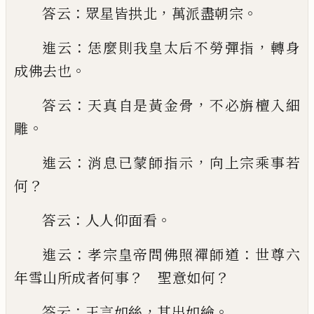
：
，
。
答云
眾星皆拱北
萬派
盡朝宗
：
，
進云
恁麼則我
皇太后不勞彈指
轉身
。
成佛去也
：
，
答云
天真自是黃
金骨
不必旃檀入細
。
雕
：
，
進云
消息
已
蒙師指示
向上
宗乘事若
？
何
：
。
答云
人人仰面看
：
：
進云
孝宗皇帝問佛照禪師道
世尊六
？
？
年雪山所成者何
事
聖意如何
：
，
。
答云
王言如絲
其出如綸