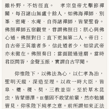
，
。
雖朴野
不
妨徑直
孝宗皇帝尤擊節禪
，
，
．
關
每召諸山無盧十
餘人
如佛海禪師
別
．
．
．
，
。
峯
密庵
水庵
自得諸禪師
皆蒙
聖眷
，
：
佛照禪師五宿觀堂
甞謂佛照曰
朕心與佛
。
：
。
：
心
通
佛照對曰
直下更無第二人
帝曰
，
，
自古帝王英雄
者多
信此道者少
如梁武帝
。
：
。
亦未徹在
佛照奏曰
當
面蹉過達磨
當時
，
，
。
君臣問答
金聲玉振
實謂自古罕
聞
，
，
，
仰惟
陛下
以佛法為心
以仁孝為治
，
。
，
聖明天縱
深造至理
以故一時大臣
皆
、
、
、
，
，
皐
夔
稷
契
三
教並崇
至於草木昆
，
。
，
虫
皆蒙
德澤
僧固不敢望前輩
然亦勉攄
臣
，
。
管見
仰承
陛下純孝之意
前所謂如來正法