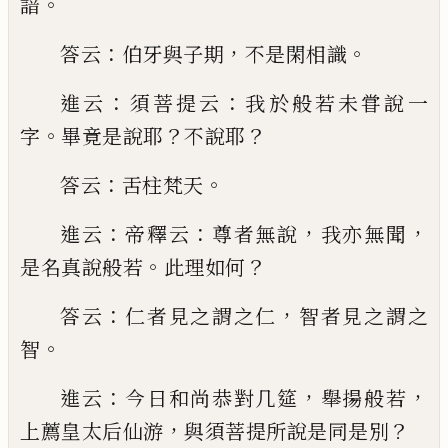
。
諳
：
，
。
答云
伯牙與子期
不是閑相識
：
：
進云
須菩提云
我於般若未甞說一
。
？
？
字
畢竟是說耶
不說耶
：
。
答云
舌柱梵天
：
：
，
，
進云
帝釋云
尊者無說
我亦
無聞
。
？
是名真說般若
此理如何
：
，
答云
仁者見之謂之
仁
智者見之謂之
。
智
：
，
，
進云
今日和尚恭對几筵
舉揚
般若
，
？
上薦
皇太后仙游
與須菩提所說是同是別