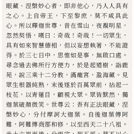
、
，
，
眼藏
涅槃妙心者
即非他心
乃人人具有
。
，
，
之心
上自帝王
下至黎庶
莫
不咸具此
。
，
，
，
心
所以釋迦世尊
昔在雪山
夜覩明星
，
：
！
！
，
忽
然契悟
嘆曰
奇哉
奇哉
一切眾生
，
，
具有如來智慧德
相
但以妄想執著
不能證
。
，
，
。
得
於三七日中
思惟如是
事
無啟口處
，
，
尋念過去佛所行方便力
於是起道樹
詣鹿
，
，
，
。
苑
說三乘十二分教
滿龍宮
盈海藏
見
，
，
眾生根
器純熟
末後遂於百萬眾前
拈起一
，
，
。
，
枝花
以青蓮目
顧視大眾
眾皆默然
獨
。
：
，
迦葉破顏微笑
世尊云
吾有
正法眼藏
涅
，
。
槃妙心
分付摩訶大迦葉
自後迦葉傳
阿
，
，
。
難
阿難傳商那和修
以至西天二十八祖
，
，
，