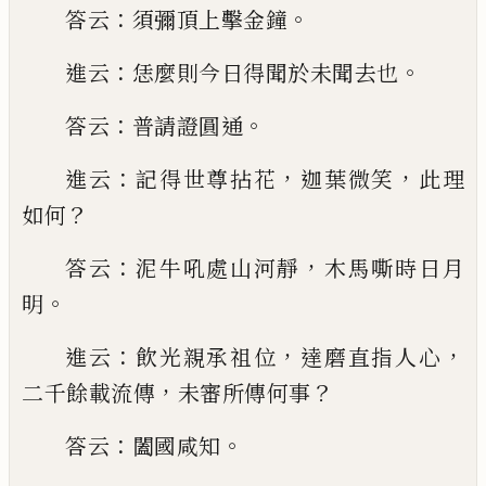
：
。
答云
須彌頂上擊金鐘
：
。
進云
恁
麼則今日得聞於未聞去也
：
。
答云
普請證圓通
：
，
，
進云
記得世尊拈花
迦葉微笑
此理
？
如何
：
，
答云
泥牛吼處
山河靜
木馬嘶時日月
。
明
：
，
，
進云
飲光親承祖位
達磨
直指人心
，
？
二千餘載流傳
未審所傳何事
：
。
答云
闔國
咸知