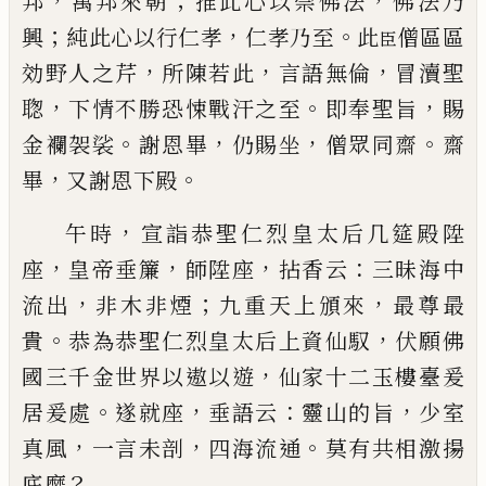
，
；
，
邦
萬
邦
來朝
推此心以崇佛法
佛法乃
；
，
。
興
純此心以行
仁孝
仁孝乃至
此
僧區區
臣
，
，
，
効野人之芹
所陳若此
言語無倫
冒瀆
聖
，
。
，
聦
下情不勝恐悚戰汗之至
即奉
聖旨
賜
。
，
，
。
金襴袈裟
謝
恩畢
仍賜坐
僧眾同齋
齋
，
。
畢
又謝
恩下殿
，
午時
宣詣
恭聖仁烈皇太后几筵殿陞
，
，
，
：
座
皇帝垂簾
師陞座
拈香云
三昧海中
，
；
，
流出
非木非煙
九重天上頒來
最尊最
。
，
貴
恭為
恭聖仁烈皇太后上資
仙馭
伏願佛
，
國三千金世界以遨以遊
仙家十二玉
樓臺爰
。
，
：
，
居爰處
遂就座
垂語云
靈山的旨
少室
，
，
。
真風
一言未剖
四海流通
莫有共相激揚
？
底麼