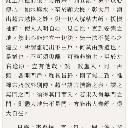
此土六
祖而後
分兩宗
列五派
莫不以心
，
。
，
，
傳心
如水與水
至
於顯大機
彰大用
湧
，
，
出超宗越格之妙
與一切人解
粘去縛
㧞
楔
，
，
，
抽釘
使人人明自心
見自性
直到安樂
之
。
，
地
然此心能建立一切法
無一法不從心之
，
，
。
建立
所謂誰能出不由戶
何莫由斯道也
，
，
。
是道也
不可須
臾離
可離非道也
至於左
，
。
，
右逢原
豈有他哉
然三教
聖人
同一舌
，
，
，
。
頭
各開門戶
鞠其旨歸
則了無二致
惟
，
，
禪宗乃教外別傳
超出語言情識之表
謂之
，
。
無門之
門
須得其門而入
若果入得無門之
，
，
，
門
則盡大地無
不是門
方能出入卷舒
得
。
大自在
、
、
只將上來舉揚一
言一句
一問一答
契