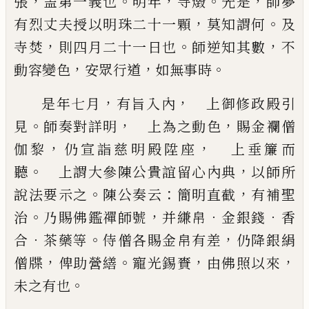
，
。
，
。
，
張
盖第一義也
明年
寺
燬
先是
師夢
，
。
有烈丈夫授
以明珠二十一顆
莫知謂何
及
，
。
，
寺焚
則四月二十一
日也
師逆知其數
不
，
，
。
動容變色
安眾行道
如無事時
，
，
是年七月
有旨入內
上御修政殿引
。
，
，
見
師奏對詳
明
上為之動色
賜金襴僧
，
，
伽黎
仍宣詣慈明殿陞
座
上垂簾而
。
，
聽
上謂大參陳公貴誼留心內典
以師所
。
：
，
說法要示之
陳公奏云
簡明直截
有補聖
。
，
．
．
治
乃賜佛鑑禪師號
并縑帛
金銀錢
香
．
。
，
合
茶藥等
侍僧
各賜金帛有差
仍降銀絹
，
。
，
，
僧牒
俾助營繕
寵光錫賚
由佛照以來
。
未之有也