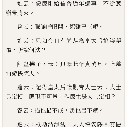
：
，
進云
恁麼則始信普通年遠事
不從葱
。
嶺帶將
來
：
，
。
答云
朦
朧睡眼開
鄰雞
已
三唱
：
進云
只如今日和
尚恭為
皇太后追崇舉
，
？
揚
所說何法
，
：
，
師豎拂子
云
只憑此个
真消息
上薦
。
仙游快樂天
：
：
進云
記得
皇太后讚觀音大士云
大士
，
。
？
具定相
應現不可量
作
麼生是大士定相
：
，
。
答云
描也描不成
𦘕
也
𦘕
不就
：
，
。
進
云
祇劫清淨觀
天人快安隱
安隱