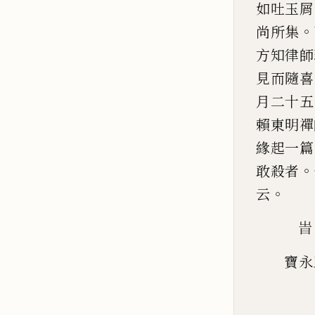
如吐玉屑
。
尚所集
方知律師
見而隨喜
月二十五
賴東明禪
緣起一篇
。
敢殺者
。
云
旹
寶永