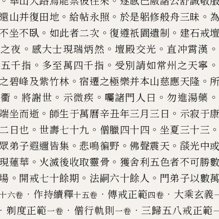
。
。
華山
大路焉能禁彼往來
遂感巴廒諸公舒誠敬
。
。
。
還山并復田地
給帖永照
於是躳修般舟
三昧
。
。
。
不坐不臥
如此者二次
復
遵祇園遺制
建石戒
。
。
。
。
基之夜
感大
士現瑞炳然
壇殿交光
直冲霄漢
。
。
。
則
五千指
多至萬四千指
受別請如常州之天寧
。
。
之碧峰及紫竹林
宿遷之極樂并本山
慈應天隆
。
。
。
。
。
街衢
將謝世
示微疾
囑諸門人曰
勿進湯藥
。
。
端坐而逝
師生于萬曆辛丑年三月三日
示寂于
。
。
。
二日也
世壽七十九
僧臘四十四
坐夏三
十三
。
。
。
眾弟子遐邇皆集
悲鳴徧野
佛聲震天
𦦨
光中
。
。
現蓮華
火滅
後收取靈骨
獲舍利五色者不可勝
。
。
。
場
開戒七十餘期
法嗣六十餘人
門弟子以數
．
．
．
作持續釋
傳戒正範
大乘玄義
十六卷
十五卷
四卷
．
．
．
剃度正範
僧行軌則
三歸五八戒正範
一卷
一卷