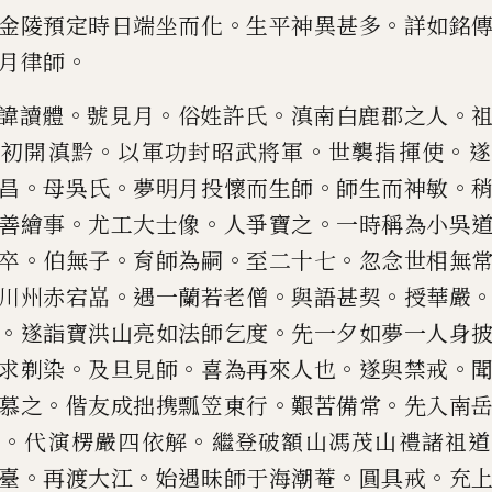
。
。
金陵預定時日端坐而化
生平神異甚多
詳如
銘
。
月律師
。
。
。
。
諱讀體
號見月
俗姓許氏
滇南白鹿郡之人
。
。
。
武初開滇黔
以軍功封昭武將軍
世
襲指揮使
遂
。
。
。
。
昌
母吳氏
夢明月投
懷而生師
師生而神敏
。
。
。
善繪事
尤工大士像
人爭寶之
一時稱為小吳
。
。
。
。
卒
伯無子
育師為嗣
至二十七
忽念世相無
。
。
。
川州赤宕嵓
遇一蘭若老僧
與
語甚契
授華嚴
。
。
遂詣寶洪山亮
如法師乞度
先一夕如夢一人身
。
。
。
。
求剃染
及旦見師
喜為再來人也
遂與禁戒
。
。
。
慕之
偕友成拙携瓢笠東行
艱苦備
常
先入南
。
。
師
代演楞嚴四依解
繼登破額山馮茂山禮諸祖道
。
。
。
。
臺
再
渡大江
始遇昧師于海潮菴
圓具戒
充