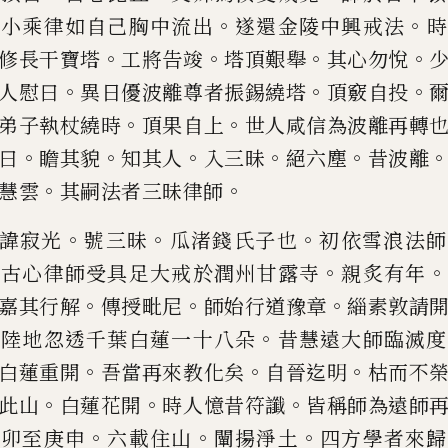
。
。
大小乘律如自
己
胸中流出
遂還金陵中興戒法
時
。
。
。
。
修長干寶
塔
工將告竣
塔頂艱舉
其心勿悅
。
。
。
人慰曰
異日優波離尊者振錫繞塔
頂竅自投
。
。
弟子執杖繞時
頂果自上
世人咸
信為波離再轉
。
。
。
。
。
曰
瞻其貌
知其
人
入三昧
絕六塵
昔波離
。
。
慧雲
其
嗣法者三昧律師
。
。
。
諱寂光
號三昧
瓜渚錢氏子也
初依雪浪法師
。
。
求古心律師受具足大戒於潤州甘
露寺
親炙有年
。
。
。
嘉其行解
傳授毗
尼
師始行道豫章
緇素敦請
。
。
陸
地忽透千葉白蓮一十八朵
昔慧遠大師臨滅度
。
。
。
白蓮重開
吾當再來教化矣
自晉迄
明
枯而不
。
。
。
此山
白蓮花開
時人憶
昔符讖
皆稱師為遠師
。
。
。
乙卯至庚
申
六載住山
闡揚淨土
四方學者來歸