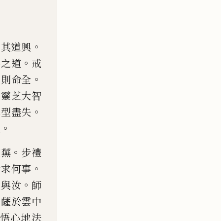
。
則
其道興
。
佛之道
戒
。
弘則命全
自靈芝大智
。
典
型盡失
。
也
。
荒
蕪
步禮
。
汝求何事
。
衣與汝
師
菩薩於雲
中
悟心地法