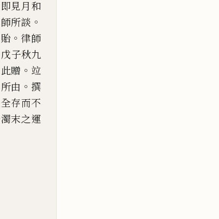
要即見月和
。
禪師所談
。
寄貽
律師
茲戊子秋
九
。
領此贈
竝
。
其所由
撰
文全存而不
於濁末之運