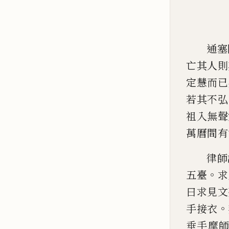
通塞
亡其人則
定慧而
已
若其不弘
祖入
無聲
萬曆間有
律師
。
五臺
求
曰求見文
。
手接衣
垂手摩