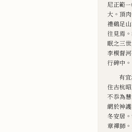
尼正範
一
。
大
頂肉
禮鷄足山
。
往見焉
眠之三世
李模
督河
。
行
碑
中
有宜
住古杭昭
不忝為慧
網於神
護
。
冬安居
。
章禪師