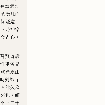
有雪浪法
少頃隱几而
。
爾
何疑慮
。
也
時神宗
。
。
今古心
習賢
𩠐
教
惟律儀是
開戒於廬山
時
對眾示
。
榮
池久為
。
再來也
師
不下二千