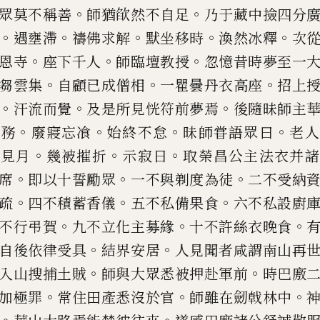
。
。
眾莫不稱善
師猶欿然不自足
乃于藏中撿四
分
。
。
。
。
。
遇壅滯
禱佛求解
默坐移
時
渙然冰釋
次
。
。
。
恩寺
座下千
人
師臨壇教授
忽憶昔時夢至一
。
。
。
芻雲集
自顧
已
成僧相
一瞿曇丹衣高座
招上
。
。
。
汗流而覺
及是所見恍符前夢焉
後
隨昧師主
。
。
。
。
院務
廢寢忘飡
始終不
怠
昧師甞語眾曰
老人
。
。
。
非見月
幾被
摧折
示寂日
取榮昌公主法衣并諸
。
。
。
席
即以十誓勵眾
一不與剃度為徒
二不受納
。
。
。
疏
四不積蓄香儀
五不私備果食
六不私設廚
。
。
。
不行弔賀
九不立化
主募緣
十不許絲衣晚食
。
。
自後
依律受具
結界安居
人見聞者咸謂南山再
。
。
入山搜捕土賊
師與大眾悉被押赴軍
前
時巴廒
。
。
。
加極罪
常住田產悉
沒於官
師雖在劒戟林中