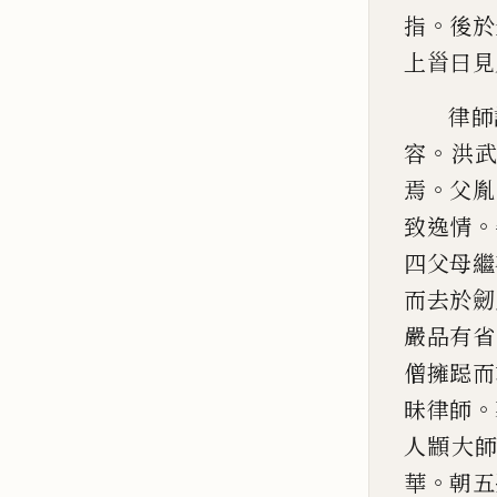
。
指
後於
上
𩠐
曰見
律師
。
容
洪
。
焉
父胤
。
致逸情
四
父母繼
而去於劒
嚴品有省
僧擁跽
而
。
昧律師
人顓大
。
華
朝五