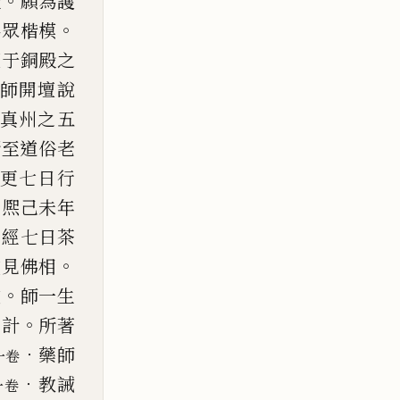
。
服
願為
護
。
為眾楷模
壇于銅殿之
師開壇說
真州
之五
所至道俗老
更七日行
康熈己未年
。
經七日茶
。
或見佛相
。
數
師一生
。
萬計
所著
．
藥師
一卷
．
教誡
一卷