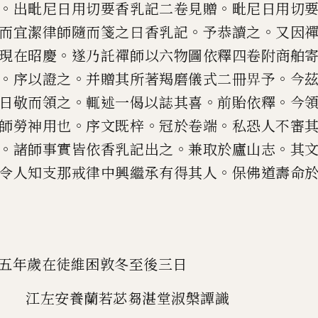
。
。
出毗尼日
用切要香乳記二卷見贈
毗尼日用切
。
。
而宜潔律師隨而箋之曰香乳記
予恭讀之
又因
。
現在昭慶
遂乃託禪師以
六物圖依釋四卷附商舶
。
。
。
序以
證之
并贈其所著羯磨儀式二冊
𢌿
予
今
。
。
。
日敬而領之
輒述一偈以誌其喜
前貽
依釋
今
。
。
。
師勞神用也
序文既梓
冠於卷端
私恐人不審
。
。
。
諸師事
實皆依香乳記出之
兼取於廬山志
其
。
令人知支那戒律中興繼承有得其人
保佛
道壽命
五年歲在徒維困敦冬至後三日
江左安養蘭若苾芻湛堂淑槃譚識