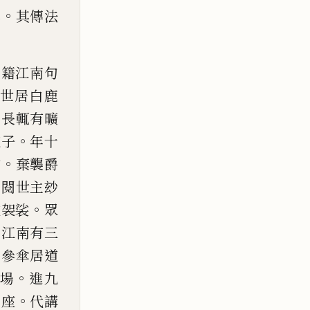
。
傳
其傳法
祖
籍江南句
世居白鹿
稍長輒有曠
。
道子
年十
。
常
棄襲爵
。
閱世主玅
。
披袈裟
眾
聞江
南有三
岳參傘居道
。
場
進九
。
上座
代講