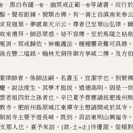
．
．
。
黑白布薩
幽冥戒正範
等諸書
竝行
卷
一卷
一卷
。
。
。
髻
聲
若鉅鐘
貌類古佛
有一善士自滇南來參
。
。
。
求見迦葉
夢感韋天示云
尊者
已
至華山
弘律
。
。
。
故來禮拜
師恐眾惑
祕不
容傳
至於馬陵之枯
。
。
。
冤消
冥戒
歸依
神龍護法
種種靈奇難可具錄
。
。
孫在豐二墖銘
翰林尤侗侍御方享咸二傳
及
方
。
。
。
。
潔律師者
係師法嗣
名書玉
宜潔字也
別號
。
。
。
。
慶
說法度生
其學才挺拔
道德高
明
固是一
。
雲老祖四世之孫者
也
辛巳夏予甞應請抵肥後州
。
教寺
肥前州島原城江東禪寺主慇請開戒於其
寺
。
。
制前寺主要予遊長崎
既到
𩠐
訪東明山興福寺
。
。
。
支那人也
喜予
來訪
[款-士+止]
待優渥
促榻