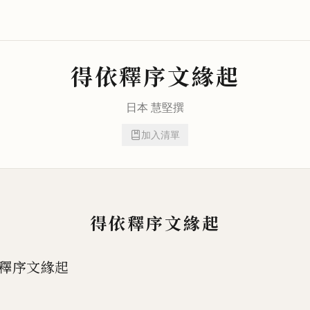
得依釋序文緣起
日本
慧堅
撰
加入清單
得依釋序文緣起
釋序文緣起