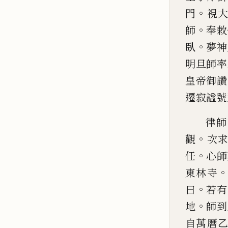
。
門
視
。
師
奉敕
。
臥
夢
神
明旦師率
皇帝御讚
遷寂
諡
號
律師
。
觀
次
。
任
心師
東林寺
。
曰
若有
。
地
師到
自萬曆