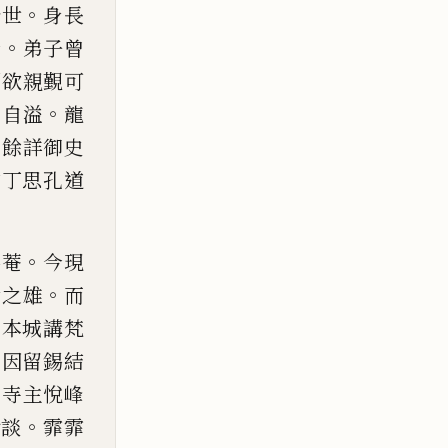
。
於世
身長
。
云
弟子曾
爾欲親覲可
。
泉自溢
龍
。
餘詳御史
伯丁思孔道
。
佛
菴
今現
。
世之雄
而
熊本城講梵
。
因留錫結
。
寺主悅峰
。
對談
霏霏