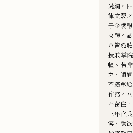
。
梵
網
四
律文覈之
于金陵報
。
交輝
苾
眾皆跪聽
授兼掌
。
幢
若
。
之
師
嗣
不攢單給
。
作務
八
。
不留住
三年官兵
。
容
隱欲