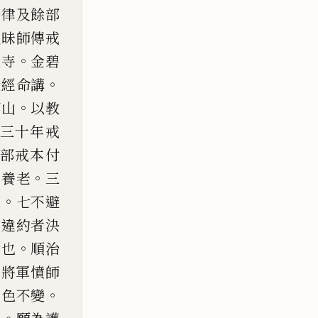
廣律及餘部
從昧師傳戒
。
大寺
金碧
。
授經
命講
。
華山
以教
三十年戒
部戒本付
。
資
養老
三
。
庫
七不避
有違約者決
。
世也
順
治
二將軍憤師
。
神色不變