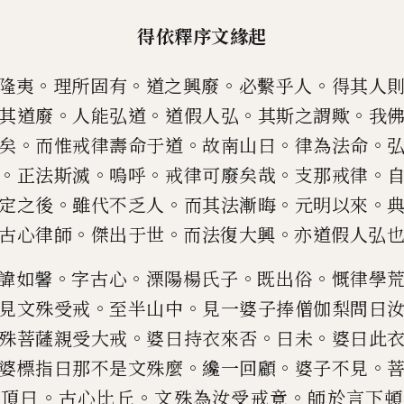
得依釋序文緣起
。
。
。
。
隆夷
理所固有
道之興廢
必繫乎人
得其人
。
。
。
。
其道廢
人能弘道
道假人弘
其斯
之謂歟
我
。
。
。
。
矣
而惟戒律壽命于
道
故南山曰
律為法命
。
。
。
。
。
正法斯
滅
嗚呼
戒律可廢矣哉
支那戒律
。
。
。
。
定之後
雖代不乏人
而其法漸晦
元明以來
。
。
。
古心律師
傑出于世
而法復大興
亦道假人弘
。
。
。
。
諱如馨
字古心
溧陽楊氏子
既出俗
慨律學
。
。
見文殊受戒
至半山中
見一婆子捧
僧伽梨問曰
。
。
。
殊菩薩親受大戒
婆曰持衣來否
曰未
婆曰此
。
。
。
婆標
指曰那不是文殊麼
纔一回顧
婆子不見
。
。
。
師頂曰
古心比丘
文殊為汝受戒竟
師於
言下頓