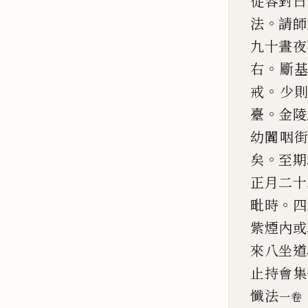
從容對曰
。
法
請師
九十晝夜
。
右
斸
。
戒
少
。
臺
金陵
幼闐咽
。
矣
至期
正月二十
。
毗時
四
紫煙內或
來八
坐道
止持會集
懺法
一卷