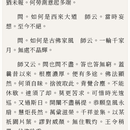
。
。
猶未報
何勞測意起多端
。
。
問
如何是西來大道 師云
當時妄
。
。
想
至今不絕
。
。
問
如何是古佛家風 師云
一輪千家
。
。
月
無處不晶輝
。
。
。
師又云
問也問不盡
答也答無窮
蓋
。
。
。
曩昔以來
根
塵濃厚
便有多途
佛法顯
。
。
。
。
然
何須自昧
捨彼取此
背
覺合塵
不能
。
。
。
休歇
速須了却
莫更苦求
可惜時光逡
。
。
。
巡
又過斯日
開闡不盡稱提
恭願皇風永
。
。
。
。
扇
慧炬長
然
萬彚滋榮
千祥並集
以某
。
。
。
祇園片葉
謬對威顏
無
住戰灼
王令稍