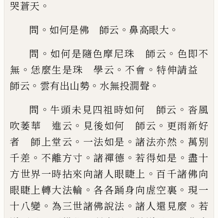
。
哭蒼天
。
。
。
問
如何是佛 師云
鼻高眼
大
。
。
問
如何是隨色摩尼珠 師云
色即不
。
。
。
無
恁麼
生是珠 學云
不會
特伸請益
。
。
。
師云
雲有出山勢
水無投㵎聲
。
。
問
牛頭未見四祖時如何 師云
沓
風
。
。
吹萎華 進云
見後如何 師云
更雨新好
。
。
。
者
師上堂云
一法如是
諸法亦然
萬別
。
。
。
。
千差
不離方寸
諸禪德
若得如是
盡十
。
方世界一時拈來向諸人眼
睫上
百千諸佛向
。
。
眼睫上轉大法輪
各各踊身向虗
空裏
現一
。
。
。
十八變
為三世諸佛說法
諸人還見麼
若