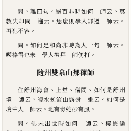
。
。
。
問
離四句
絕百非時如
何 師云
莫
。
。
教失却問 進云
恁麼則學人罪過
師云
。
再犯不容
。
。
問
如何是和尚非時為人一句
師云
。
喫棒得也未 學人禮拜 師便打
隨州雙泉山郁禪師
。
。
。
住舒州海會
上堂
僧問
如何是
舒州
。
。
境 師云
魄水逆流山露骨 進云
如何是
。
。
境
中人 師云
地有毒蛇砂有虱
。
。
問
佛未出世時如
何 師云
棲巖遁