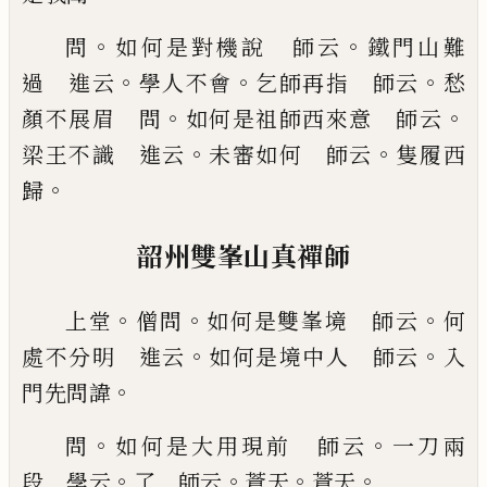
。
。
問
如何是對機說 師云
鐵門山難
。
。
。
過 進云
學
人不會
乞師再指 師云
愁
。
。
顏不展眉 問
如何是
祖師西來意 師云
。
。
梁王不識 進云
未審如何
師云
隻履西
。
歸
韶州雙峯山真禪師
。
。
。
上堂
僧問
如何是雙峯境 師
云
何
。
。
處不分明 進云
如何是境中人 師云
入
。
門
先問諱
。
。
問
如何是大用現前 師云
一刀兩
。
。
。
。
段
學云
了 師云
蒼天
蒼天