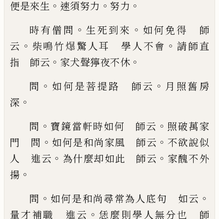
。
。
。
便是來生
速須努力
努力
。
。
時有僧問
生死到來
如何免得 師
。
。
云
柴鳴
竹
𪹼
驚人耳 學人不會
請師直
。
。
指 師云
家犬聲
獰夜不休
。
。
問
如何是菩提路 師云
月照舊房
。
深
。
。
問
寶鏡當軒時如何 師云
照破萬家
。
。
門 問
如
何是和尚家風 師云
不欲說似
。
。
人 進云
為什麼
却如此 師云
家醜不外
。
揚
。
。
問
如何是和尚尋常
為人底句 如云
。
量才補職 進云
恁麼則學人無
分也 師