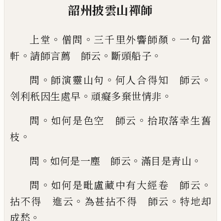
韶州披雲山禪師
。
。
。
上堂
僧問
三千里外響師顏
一句
當
。
。
。
軒
請師言薦 師云
斷頭船子
。
。
。
問
師演靈山句
何人合得知 師云
。
。
刢利
秖
因生處早
頑癡多棄世
情非
。
。
問
如何是色空 師云
拾取落幸生舊
。
枝
。
。
。
問
如何是一塵 師云
滿目是青山
。
。
問
如何是毗
盧藏中有大經卷 師云
。
。
拈不得 進云
為甚拈不
得 師云
特地却
。
成愁