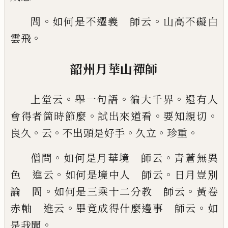
。
。
問
如何是不遷義 師云
山高不礙白
。
雲飛
韶州月華山禪師
。
。
。
上堂云
舉一句語
徧大千界
還有
人
。
。
。
會得者箇時節麼
試出來道看
要知親切
。
。
。
。
。
良久
云
不出頭是好手
久立
珍重
。
。
僧問
如何是月華境
師云
青蒼無異
。
。
色 進云
如何是境中人 師云
日
月豈別
。
。
論 問
如何是三乘十二分教 師云
黃卷
。
。
赤軸 進云
畢竟成得什麼邊事 師云
如
。
是我聞