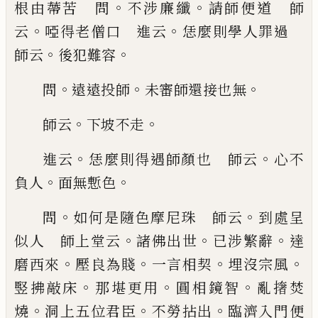
。
。
根由蔕苦 問
不涉廉纖
請師便道 師
。
。
云
啞得老
僧口 進云
恁麼則學人罪過
。
。
師云
後犯難容
。
。
。
問
遠遠投師
未審師還接也無
。
。
師云
下坡不走
。
。
進云
恁麼則得遇師顏也 師云
心不
。
。
負人
面無慙
色
。
。
問
如何是隨色摩尼珠 師云
到處呈
。
。
。
似人
師上堂云
諸佛出世
已
涉繁辭
達
。
。
。
。
磨西來
壓良為賤
一言相契
埋沒宗風
。
。
。
竪拂敲床
那堪更用
圓相鏡智
亂撦焚
。
。
。
燒
洞上五位君臣
不勞拈出
臨濟入門便