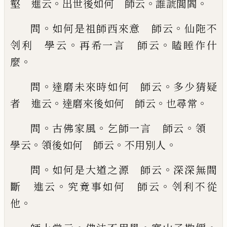
。
。
。
壑 進云
出世後如何 師云
誰
諕閭閻
。
。
問
如何是祖師西來意 師云
仙陁不
。
。
刢
利 學云
再希一言 師云
瞌睡作什
。
麼
。
。
問
達磨
未來時如何 師云
多少猜疑
。
。
。
者 進云
達磨來後
如何 師云
也尋常
。
。
。
問
古佛家風
乞師一言 師
云
領
。
。
。
學云
領後如何 師云
不用別人
。
。
問
如何
是大道之源 師云
深深無間
。
。
斷 進云
究竟事如
何 師云
刢利不從
。
他