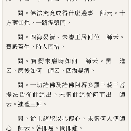
。
。
問
佛法究竟成得什麼
邊事 師云
十
。
。
方薄伽梵
一路涅槃門
。
。
。
問
四海晏
清
未審王居何位 師云
。
。
寶殿苔生
時人罔措
。
。
問
寶劒未磨時如何 師云
黑 進
。
。
。
云
磨後如何 師
云
四海晏清
。
問
一切諸佛及諸佛阿耨多羅三藐
三菩
。
提法皆從此經出
未審此經從何而出 師
。
。
云
速禮三拜
。
。
問
從上諸聖以心傳心
未審何人傳師
。
。
。
心 師云
答即易
問即難