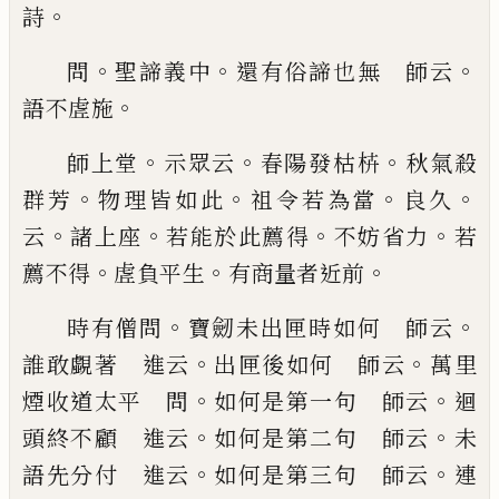
。
詩
。
。
。
問
聖
諦義中
還有俗諦也無 師云
。
語不虗施
。
。
。
師上堂
示眾云
春陽發枯枿
秋氣殺
。
。
。
。
群芳
物理皆如
此
祖令若為當
良久
。
。
。
。
云
諸上座
若能於此薦得
不妨
省力
若
。
。
。
薦不得
虗負平生
有商量者近前
。
。
時有僧
問
寶劒未出匣時如何 師云
。
。
誰敢
覷
著 進云
出
匣後如何 師云
萬里
。
。
煙收道太平 問
如何是第
一句 師云
迴
。
。
頭終不顧 進云
如何是第二句
師云
未
。
。
語先分付 進云
如何是第三句 師云
連