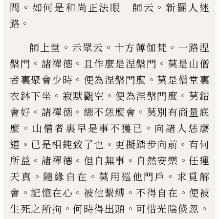
。
。
問
如何是和尚正法眼 師云
新
羅人迷
。
路
。
。
。
師上堂
示眾云
十方薄伽梵
一路涅
。
。
。
槃門
諸禪德
且
作麼是涅槃門
莫是山僧
。
。
者裏聚會少時
便為涅槃
門麼
莫是僧堂裏
。
。
。
衣鉢下坐
寂默觀空
便為涅槃門
麼
莫錯
。
。
。
會好
諸禪德
總不恁麼會
莫別有商量底
。
。
麼
山僧者裏早是事不獲
已
向諸人恁麼
。
。
。
道
已
是相鈍
致了也
更擬踏步向前
有何
。
。
。
。
所益
諸禪德
但自無事
自然安樂
任運
。
。
。
天真
隨緣自在
莫用巡他門戶
求覓
解
。
。
。
。
會
記憶在心
被他繫縛
不得自在
便被
。
。
。
生死之所
拘
何時得出頭
可惜光陰倐忽