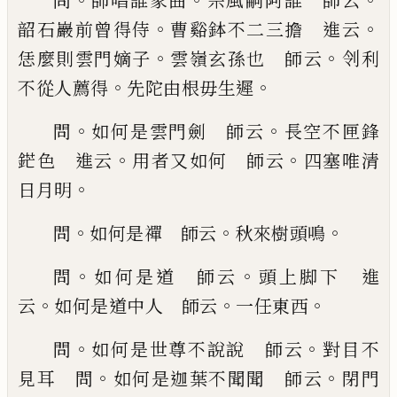
問
師唱誰家曲
宗
風嗣阿誰 師云
。
。
韶石巖前曾得侍
曹谿鉢不二三
擔 進云
。
。
恁麼則雲門嫡子
雲嶺玄孫也 師云
刢
利
。
。
不從人薦得
先陀由根毋生遲
。
。
問
如何是雲門
劍 師云
長空不匣鋒
。
。
鋩色 進云
用者又如何
師云
四塞唯清
。
日月明
。
。
。
問
如何是禪 師云
秋來
樹頭鳴
。
。
問
如何是道 師云
頭上脚下 進
。
。
。
云
如
何是道中人 師云
一任東西
。
。
問
如何是世尊不
說說 師云
對目不
。
。
見耳 問
如何是迦葉不聞聞
師云
閉門