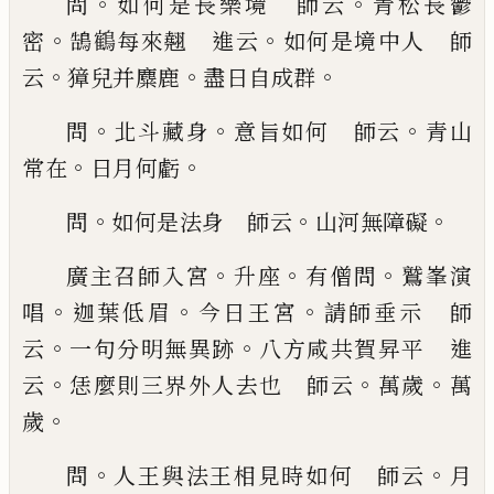
。
。
問
如何是
長樂境 師云
青松長
鬱
。
。
密
鵠
鶴
每來翹 進云
如
何是境中人 師
。
。
。
云
獐兒并麋鹿
盡日自成群
。
。
。
問
北斗藏身
意旨如何 師云
青山
。
。
常在
日月何虧
。
。
。
問
如何是法身 師云
山河無障礙
。
。
。
廣主召師入宮
升座
有僧問
鷲峯演
。
。
。
唱
迦葉低眉
今
日王宮
請師垂示 師
。
。
云
一句分明無異跡
八方咸
共賀昇平 進
。
。
。
云
恁麼則三界外人去也 師云
萬
歲
萬
。
歲
。
。
問
人王與法王相見時如何 師云
月