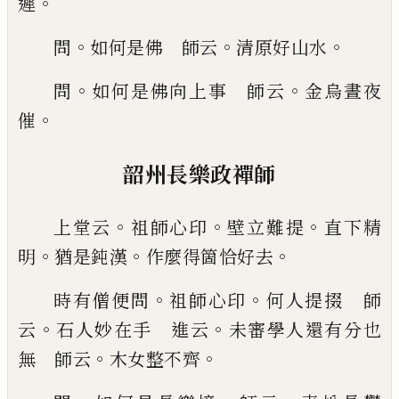
。
遲
。
。
。
問
如何是佛 師云
清原好山水
。
。
問
如何是佛向上
事 師云
金烏晝夜
。
催
韶州長樂政禪師
。
。
。
上堂云
祖師心印
壁立難提
直下
精
。
。
。
明
猶是鈍漢
作麼得箇恰好去
。
。
時有僧便問
祖
師心印
何人提掇 師
。
。
云
石人妙在手 進云
未審
學人還有分也
。
。
無 師云
木女整不齊