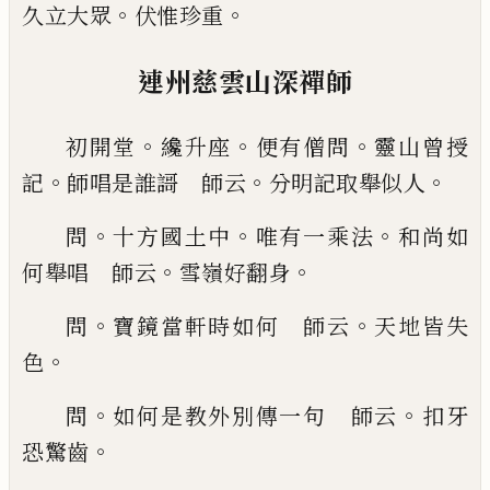
。
。
久立大眾
伏惟珍重
連州慈雲山深禪師
。
。
。
初開堂
纔升座
便有僧問
靈山
曾授
。
。
。
記
師唱是誰謌 師云
分明記取舉似人
。
。
。
問
十方國土中
唯有一乘法
和尚如
。
。
何舉唱 師云
雪
嶺好翻身
。
。
問
寶鏡當軒時如何 師云
天地皆失
。
色
。
。
問
如何是教外別傳一句 師云
扣牙
。
恐驚齒