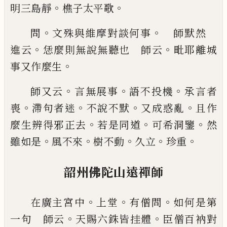
。
。
明
三島靜
樵子太平歌
。
。
問
文殊與維摩對談何事
師默然
。
。
進云
恁麼則無說無聽也 師云
毗耶離
城
。
事又作麼生
。
。
。
師又云
言無展事
語不投機
承言
者
。
。
。
。
喪
滯句者迷
不說不默
又成惑亂
且作
。
。
。
麼生辨得
邪正去
若是同道
可希洞鑒
然
。
。
。
。
。
雖如是
風不來
樹不
動
久立
珍重
韶州佛陀山遠禪師
。
。
。
在廣主宮中
上堂
有僧問
如何
是第
。
。
一句 師云
天賜六銖皆挂體
臣僧百衲對