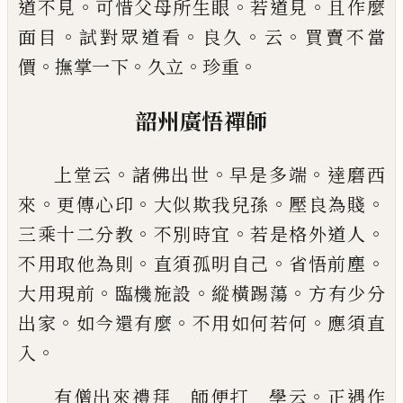
。
。
。
道不見
可惜父母所生眼
若道見
且作麼
。
。
。
。
面目
試對
眾道看
良久
云
買賣不當
。
。
。
。
價
撫掌一下
久立
珍重
韶州廣悟禪師
。
。
。
上堂云
諸佛出世
早是多端
達磨西
。
。
。
。
來
更傳心印
大似欺我兒孫
壓良為賤
。
。
。
三乘十二分
教
不別時宜
若是格外道人
。
。
。
不用取他為則
直須孤
明自
己
省悟前塵
。
。
。
大用現前
臨機施設
縱
橫踢蕩
方
有少分
。
。
。
出家
如今還有麼
不用如何若何
應須直
。
入
。
有僧出來禮拜 師便打 學云
正遇作