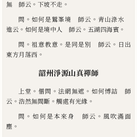
。
。
無 師云
下坡不走
。
。
問
如何
是鷲峯境 師云
青山淥水
。
。
。
進云
如何是境中人
師云
五湖四海賓
。
。
。
問
祖意教意
是同是別 師
云
日出
。
東方月落西
韶州淨源山真禪師
。
。
。
上堂
僧問
法網無遮
如何愽詰
師
。
。
。
云
浩然無間斷
觸處有光緣
。
。
問
如何是本來
身 師云
風吹滿面
。
塵