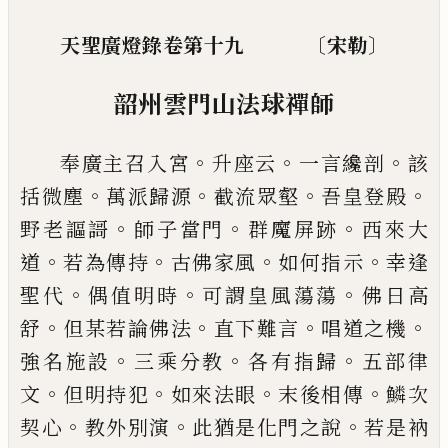
〔
〕
天聖廣燈錄卷第十九
宋勒
韶州雲門山法球禪師
。
。
。
奉廣主召入宮
升座云
一言
纔剖
該
。
。
。
。
括微塵
萬派歸源
截流眾壑
吾皇登殿
。
。
。
野老
謳謌
師子當門
群魔屏跡
西來大
。
。
。
。
道
若為傳持
古佛
家風
如何指示
幸逢
。
。
。
聖代
偶值明時
可謂皇風蕩蕩
佛日高
。
。
。
。
舒
但某若論佛法
直下難言
唱道之機
。
。
。
強名
施設
三乘分教
各有指歸
五部律
。
。
。
。
文
但明持犯
如來
法眼
末後相傳
鱗次
。
。
。
契心
教外別演
此猶是化門之
說
若是衲