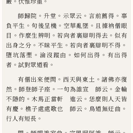
。
。
嚴
伏惟珍重
。
。
。
。
師歸院
升堂
示眾云
言前薦得
辜
。
。
。
負平生
句後呈機
空華亂墜
且據衲僧眼
。
。
。
目
作麼生辨明
若向者裏辯
明得去
似有
。
。
。
出身之分
不昧平生
若向者裏辯明不
得
。
。
。
墮坑落壍
淪沒蹤由
如何出得
有出得
。
。
者
試對眾
道看
。
。
有僧出來便問
西天與東土
諸佛亦復
。
。
。
然
師
登師子座
一句為誰宣 師云
金輪
。
。
不隱的
木馬正
當軒 進云
恁麼則人天皆
。
。
。
有慶
樵子處處歌也
師云
鳥道無迂曲
。
行人有短長
。
。
。