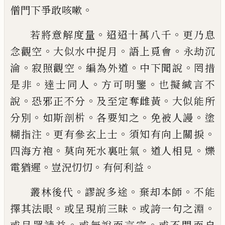
。
僧門下爭敢咳嗽
。
。
若將
意解度量
迢迢十萬八千
更乃息
。
。
。
念觀空
大似水中
捉月
語上覓會
永劫沉
。
。
。
。
淪
寂照觀空
編為外道
中下
聞說
罔措
。
。
。
是非
達士同人
方可明鑒
也擬緘言不
。
。
。
說
恐邪正不分
及至定奪雌黃
大似能所
。
。
。
。
分別
如斯剖
㭊
各要知之
免被人謾
塗
。
。
。
糊指注
更有參玄上士
須
知有向上關捩
。
。
。
四海方袍
莫向死水裏吐氣
道人相
見
爍
。
。
。
電猶遲
豈況忉忉
有何利益
。
。
。
叢林後代
謬說多
途
棄却本師
不能
。
。
。
擇其法眼
或呈現前三昧
或誇一
句之淵
。
。