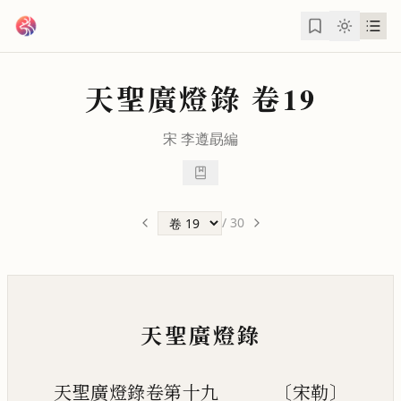
跳到主要內容
天聖廣燈錄
卷19
宋
李遵勗
編
/
30
天聖廣燈錄
天聖廣燈錄卷第十九 〔宋勒〕