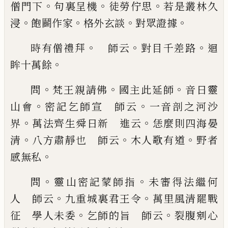
。
。
。
僧門下
句裏呈機
徒勞佇思
若是叢林久
。
。
。
。
浸
飽鬬作家
格外玄談
對眾證據
。
。
。
時有僧禮拜
師云
對目千差路
迴
。
眸十萬餘
。
。
。
問
梵王親請佛
國
主此延師
音日靈
。
。
山會
密記乞師宣 師云
一音剖
之河沙
。
。
界
萬法齊生舜日新 進云
恁麼則四海晏
。
。
。
清
八方肅靜也 師云
木人歌有道
野者
。
感無私
。
。
問
靈山密記蒙師指
未審得法繼何
。
。
人 師云
九重
城裏君王令
萬里風清罷戰
。
。
征 學人未委
乞師的
旨 師云
裂腹剜心