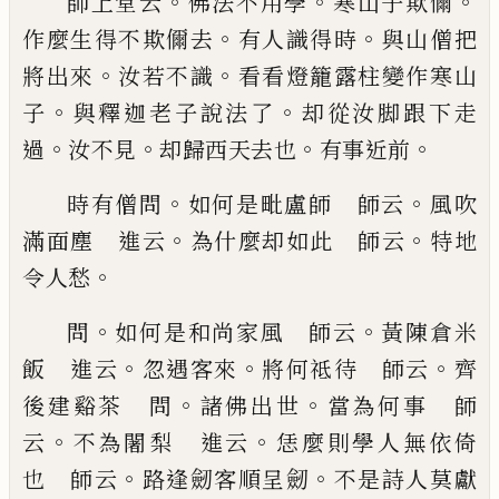
。
。
。
師上堂云
佛法不用學
寒山子欺儞
。
。
作麼生得不欺
儞去
有人識得時
與山僧把
。
。
將出來
汝若不識
看看
燈籠露柱變作寒山
。
。
子
與釋迦老子說法了
却從汝
脚跟下走
。
。
。
。
過
汝不見
却歸西天去也
有事近前
。
。
時
有僧問
如何是毗盧師 師云
風吹
。
。
滿面塵 進云
為什麼却如此 師云
特地
。
令人愁
。
。
問
如何是和
尚家風 師云
黃陳倉米
。
。
。
飯 進云
忽遇客來
將何
祗待 師云
齊
。
。
後建谿茶 問
諸佛出世
當為何事
師
。
。
云
不為闍梨 進云
恁麼則學人無依倚
。
。
也
師云
路逢劒客順呈劒
不是詩人莫獻