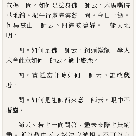
。
。
宣
揚
問
如何是法身佛 師云
木馬嘶時
。
。
。
華地錦
泥
牛行處海雲凝 問
今日一筵
。
。
何異靈山 師云
四
海波濤靜
一輪天地
。
明
。
。
問
如何是佛 師云
銅頭
鐵額 學人
。
。
未會此意如何 師云
簸土颺塵
。
。
問
寶鑑當軒時如何 師云
誰敢覻
。
著
。
。
問
如何是祖
師西來意 師云
眼中不
。
著塵
。
。
師云
若也一向問
答
盡未來際也無窮
。
。
。
盡
所以教中云
諸法寂滅相
不
可以言