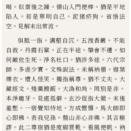
。
。
。
喝
似齋後之鐘
德山入門便棒
猶是平地
。
。
。
陷人
若是單
明自
己
泥猪疥狗
省悟法
。
。
空
見解未出常流
。
。
。
俱胝一
指
溝壑自沉
五洩香嚴
不能
。
。
。
。
自救
丹霞石鞏
正在半
途
肇會不遷
如
。
。
。
何敵他生死
淨名杜口
猶涉多途
六
代宗
。
。
。
。
師
多虗少實
文殊說法
未稱衲僧
迦葉
。
。
。
。
傳衣
遭
人怪笑
獨指稱尊
猶不丈夫
大
。
。
。
。
藏經文
殘羹餿飯
大
溈和尚
罔別是非
。
。
。
本淨龍牙
見處孤僻
玄沙促指大
徹
末後
。
。
。
羞慙
一宿覺知
恃地
方成懡㦬
馬大師即
。
。
。
心
即佛
表我兒孫
盤山非心非佛
其言極
。
。
。
謬
此二尊宿
猶是度脚買靴
看風便帆
衲