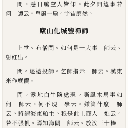
。
。
問
慧日騰空人皆仰
此夕開筵事若
。
。
。
何 師云
皇
風一扇
宇宙廓然
廬山化城鑒禪師
。
。
。
上堂
有僧問
如何是一大事 師
云
。
射紅出
。
。
。
問
遠遠投師
乞師指示 師云
漢東
。
米
作麼價
。
。
問
露地白牛隨處現
嘶風木馬事如
。
。
何
師云
何不現 學云
嫌箇什麼 師
。
。
。
云
將謂海東舶
主
秖
是此土商人 進云
。
。
若不張帆
焉知海闊 師
云
放汝三十棒