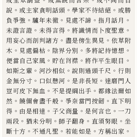
或呈眾請益
或無說而言宗
或不問而自
。
。
。
說
或主家貪明話頭
學家不待結絕
或勝
。
。
。
。
負爭強
驢年
未徹
見處不諦
指月話月
。
。
。
未證言證
未得言得
將識
情而卜度聖意
。
。
用妄心而剖判諸方
盡是傍生異見
依草附
。
。
。
。
木
見處偏枯
陰界分別
多將記持憶想
。
。
。
便當
自
己
家風
貯在
𮌎
襟
將作平生眼目
。
。
。
如斯之輩
河沙
相似
說則過頭千尺
行則
。
。
。
金無分寸
口似懸河
是非
長短
達磨門人
。
。
豈可皮下無血
不是提綱出手
都緣
法爾如
。
。
。
然
饒儞會盡千般
爭奈當門按劒
直下明
。
。
。
。
得
由是相達
子父商量
是何言也
一刀
。
。
。
。
兩段
猶未分明
師子翻身
直須努眼
坐
。
。
。
。
斷十方
不通凡聖
若能如是
方稱出家