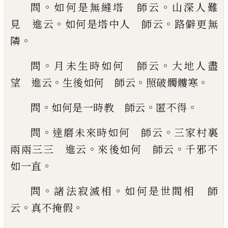
。
。
問
如何是無縫塔 師云
山深人難
。
。
見 進云
如何是塔中人 師云
路僻更
無
。
隣
。
。
問
月未生時如何 師云
大地人盡
。
。
。
望 進
云
生後如何 師云
照破髑髏寒
。
。
。
問
如何是一時
教 師云
匿不得
。
。
問
達磨未來時如何 師云
三
家村裏
。
。
兩兩三三 進云
來後如何 師云
千邪不
。
如一直
。
。
問
諸法寂滅相
如何是世間相 師
。
。
云
真
不掩假