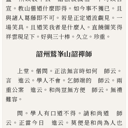
。
。
。
宣
教山僧道什麼即得
如今事不獲
已
且
。
。
與
諸人葛藤即不可
若是正定道流
覷
見
一
。
。
場笑具
且
道笑我者是什麼人
直饒儞笑得
。
。
。
。
祥雲現足下
好與
三十棒
久立
珍重
韶州鷲峯山韶禪師
。
。
。
上堂
僧問
正法無言時如何
師云
。
。
。
言 進云
學人不會
乞師端的 師云
兩
。
。
重公
案 進云
和尚豈無方便 師云
無禮
。
難容
。
。
問
學
人有口道不得
請和尚道 師
。
。
云
正當今日 進云
莫便是和尚為人也