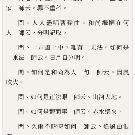
。
。
家 師云
罪不重科
。
。
問
人人盡唱曹谿曲
和尚繼嗣在何
。
。
人
師云
分明記取
。
。
。
問
十方國土中
唯有一乘法
如
何是
。
。
一乘法 師云
日月自分明
。
。
問
如何是和尚
為人一句 師云
因風
。
吹火
。
。
。
問
如何是正法眼
師云
山河大地
。
。
。
問
如何是覿面事 師云
赤水遠
來
。
。
問
久雨不晴時如何 師云
追風由恨