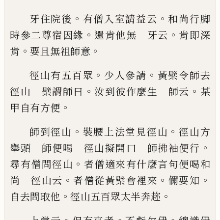
。
。
牙住院後
有僧入室請益云
和尚行脚
。
。
時參二尊宿因緣
還肯
他無 牙云
肯即深
。
。
肯
要且無祖師意
。
。
徑山有五百眾
少人參請
黃檗令師去
。
。
徑山 檗謂
師曰
汝到彼作麼生 師云
某
。
甲自有方便
。
。
師到徑
山
裝腰上法堂見徑山
徑山方
。
舉頭 師便喝 徑
山擬開口 師拂袖便行
。
尋有僧問徑山
者僧適來
有什麼言句便喝和
。
。
。
尚 徑山云
者僧從黃檗會裡
來
儞要知
。
。
自去問取他
徑山五百眾太半奔趂