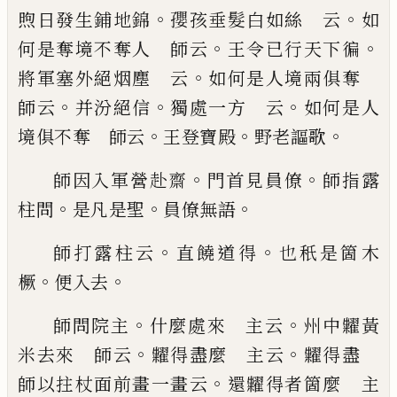
。
。
煦日發生鋪地錦
孾孩垂髮白
如絲 云
如
。
。
何是奪境不奪人 師云
王令
已
行天
下徧
。
將軍塞外絕烟塵 云
如何是人境兩俱奪
。
。
。
師云
并汾絕信
獨處一方 云
如何是人
。
。
。
境俱不奪
師云
王登寶殿
野老謳歌
。
。
師因入軍營赴齋
門首見員僚
師指露
。
。
。
柱問
是凡是
聖
員僚無語
。
。
師打露柱云
直饒道得
也
秖
是箇木
。
。
橛
便入去
。
。
師問院主
什麼處來 主云
州中糶黃
。
。
米去來 師
云
糶得盡麼 主云
糶得盡
。
師以拄杖面前畫一
畫云
還糶得者箇麼 主