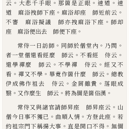
。
。
。
。
云
大悲千手眼
那箇
是正眼
速道
速
。
。
道 麻
浴拽師下座
麻
浴却座 師
近前云
。
不審 麻浴擬議 師亦拽麻
浴下座
師却
。
座 麻
浴便出去 師便下座
。
。
。
常侍一日訪師
同師於僧堂內
乃問
。
。
者一堂僧還看
經麼 師云
不看經 侍云
。
。
還學禪麼 師云
不學
禪 侍云
經又不
。
。
。
看
禪又不學
畢竟作箇什麼 師
云
總教
。
。
伊成佛作祖去 侍云
金屑雖貴
落眼成
。
。
。
翳
又作麼生 師云
將為儞是箇俗漢
。
常侍又與諸官請師昇座 師昇座云
山
。
。
。
僧今日事
不獲
已
曲順人情
方登此座
若
。
。
約祖宗門下稱揚大
事
直是開口不得
無儞