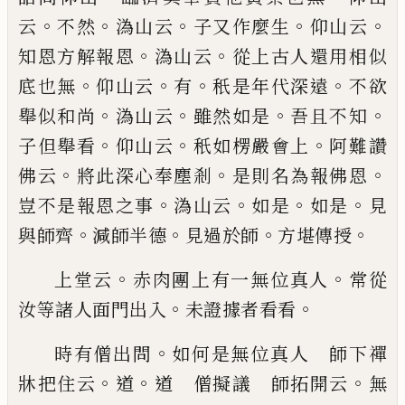
。
。
。
。
。
云
不然
溈山云
子又作麼生
仰山云
。
。
知恩方解
報恩
溈山云
從上古人還用相似
。
。
。
。
底也無
仰山云
有
秖
是年代深遠
不欲
。
。
。
。
舉似和尚
溈山云
雖然如是
吾
且不知
。
。
。
子但舉看
仰山云
秖
如楞嚴會上
阿難讚
。
。
。
佛
云
將此深心奉塵剎
是則名為報佛恩
。
。
。
。
豈不是報恩
之事
溈山云
如是
如是
見
。
。
。
。
與師齊
減師半德
見過於
師
方堪傳授
。
。
上堂云
赤肉團上有一無位真人
常從
。
。
汝等諸人面
門出入
未證據者看看
。
時有僧出問
如何是無位真
人 師下禪
。
。
。
牀把住云
道
道 僧擬議 師拓開云
無