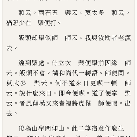
。
。
。
頭云
兩石五 檗云
莫太多 頭
云
。
猶恐少在 檗便打
。
飯頭却舉似師 師云
我
與汝勘者老漢
。
去
。
纔到檗處
侍立次 檗便舉前因
緣 師
。
。
。
。
云
飯頭不會
請和尚代一轉語
師便問
。
莫太
多 檗云
何不道來日更喫一頓 師
。
。
。
云
說什麼來
日
即今便喫
道了便掌 檗
。
。
云
者風顛漢又來者裡
將虎鬚 師便喝
出
。
去
。
後溈山舉問仰山
此二尊宿意作麼生