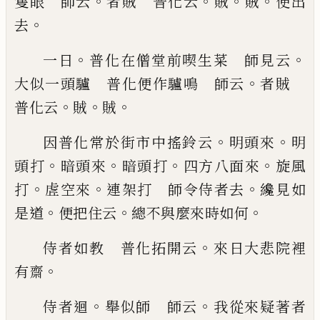
。
。
。
。
隻眼 師云
者賊 普化云
賊
賊
便出
。
去
。
。
一日
普化在僧堂前喫生菜 師見云
。
大似一頭驢
普化便作驢鳴 師云
者賊
。
。
。
普化云
賊
賊
。
。
因
普化常於街市中搖鈴云
明頭來
明
。
。
。
。
頭打
暗頭來
暗
頭打
四方八面來
旋風
。
。
。
打
虗空來
連架打 師令侍
者去
纔見如
。
。
。
是道
便把住云
總不與麼來時如何
。
侍
者如教 普化拓開云
來日大悲院裡
。
有齋
。
。
侍者迴
舉似師 師云
我從來疑著者