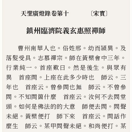
〔
〕
天聖廣燈錄卷第十
宋實
鎮州臨濟院義玄惠照禪師
。
。
。
曹州南華人也
俗姓邢
幼而頴異
及
。
。
。
落髮受具
志慕禪宗
師在黃檗會中三
年
。
。
。
行業純一
首座歎曰
然是後生
與眾有
。
。
異 首座
問
上座在此多少時也 師云
三
。
。
年也 首座云
曾
參問也無 師云
不曾參
。
。
問
不知問箇什麼 首座
云
汝何不去問堂
。
。
頭
如何是佛法的的大意 師便
去問
問聲
。
。
未絕
黃檗便打 師下來 首座云
問話
作
。
。
。
麼生 師云
某甲問聲未絕
和尚便打
某