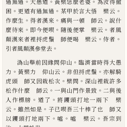
。
。
。
過無過
大愚
道
黃檗恁麼老婆
為汝得徹
。
。
。
困
更道有過無過
某甲
於
言大悟 檗云
。
。
。
作麼生
得者漢來
痛與一頓 師
云
說什
。
。
。
麼待來
即今便喫
隨後便掌 檗云
者風
。
。
顛
漢來者裡捋虎鬚 師便喝 檗云
侍者
。
引者風顛
漢參堂去
。
溈山舉前因緣問仰山
臨濟當時得大
愚
。
。
。
力
黃檗力 仰山云
非但捋虎鬚
亦解騎
。
。
虎頭
師又因栽松次
檗問
深山裡栽許多
。
。
松作什麼 師
云
一與山門作景致
二與後
。
。
人作標牓
道了
將钁頭
打地一兩下 檗
。
。
云
雖然如是
子
已
喫吾三十棒了
也 師又
。
。
。
以钁頭打地兩下
噓
噓 檗云
吾宗到