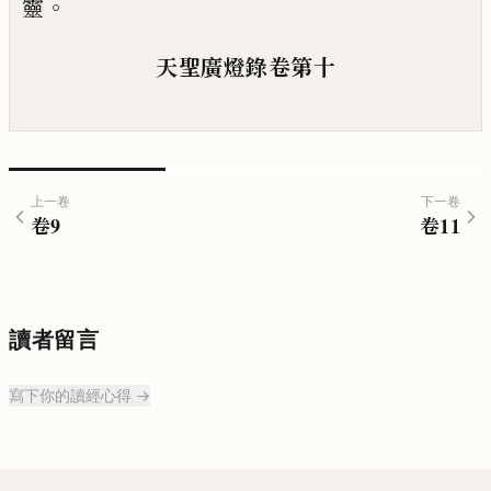
。
靈
天聖廣燈錄卷第十
上一卷
下一卷
卷
9
卷
11
讀者留言
寫下你的讀經心得 →