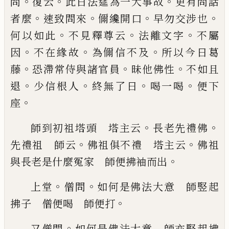
。
。
。
問
復云
此日法筵為一大事故
更有問話
。
。
。
。
者
麼
速致問來
儞纔開口
早勿交涉也
。
。
。
何以如此
不見
釋尊云
法離文字
不屬
。
。
。
因
不在緣故
為儞信不及
所
以今日葛
。
。
。
藤
恐滯常侍與諸官員
昧他佛性
不如且
。
。
。
。
退
少信根人
終無了日
喝一喝
便下
。
座
。
。
師到初祖塔頭 塔主云
長老先禮佛
。
。
先禮祖 師
云
佛祖俱不禮 塔主云
佛祖
。
與長老是什麼冤家
師便拂袖而出
。
。
上堂
僧問
如何是佛法大意 師竪起
。
拂子 僧便
喝 師便打
。
又僧問
如何是佛法大意 師亦竪
起拂