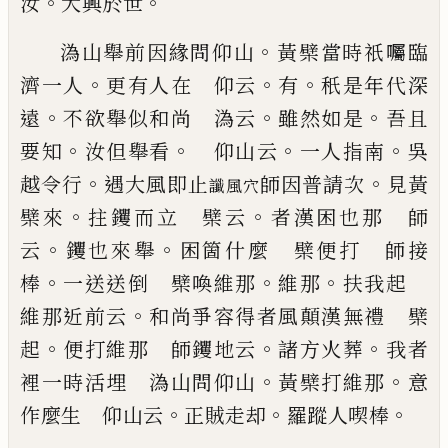
。
。
汝
大興於世
。
溈山舉前因緣問仰山
黃檗當時祇囑
臨
。
。
。
濟一人
更有人在 仰云
有
秖
是年代深
。
。
。
遠
不欲
舉似和尚 溈云
雖然如是
吾且
。
。
。
。
要知
汝
但
舉看
仰山云
一人指南
吳
。
。
越令行
遇大風即止
師因普請次
見黃
讖風穴
。
。
檗來
拄
钁
而立 檗云
者漢困也
那 師
。
。
云
钁也來舉
困箇什麼 檗便打 師接
。
。
。
棒
一送送倒 檗喚維那
維那
扶我起
。
維那近前云
和尚爭容得者風顛漢無禮 檗
。
。
。
起
便打維那 師
钁地云
諸方火葬
我者
。
。
裡一時活埋 溈山問仰山
黃檗打維那
意
。
。
。
作麼生 仰山云
正賊走却
羅蹤人
喫棒