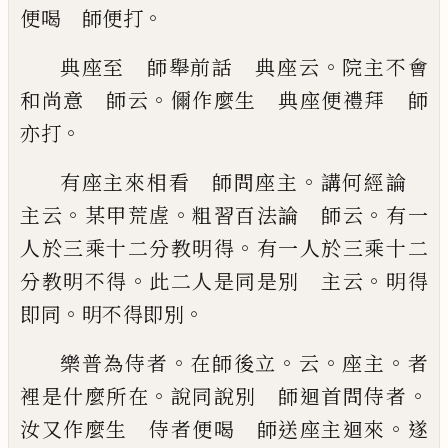
。
便喝 師便打
。
典座至
師舉前話 典座云
院主不會
。
和尚意 師云
儞
作麼生 典座便禮拜 師
。
亦打
。
有座主來相看 師問座主
講何經論
。
。
。
主云
某甲
荒虗
粗習百法論 師云
有一
。
人於三乘十二分教
明得
有一人於三乘十二
。
。
分教明不得
此二人是同
是別 主云
明得
。
。
即同
明不得即別
。
。
。
。
樂普為侍者
在
師後立
云
座主
者
。
。
裡是什麼所在
說同說別 師迴
首問侍者
。
汝又作麼生 侍者便喝 師送座主迴
來
遂