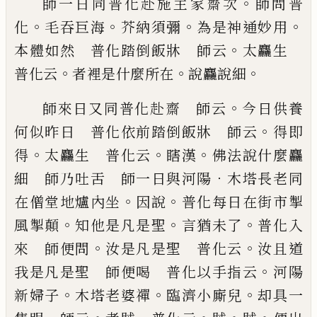
。
師一日同普化赴施主家齋次
師問普
。
。
。
。
化
毛吞巨海
芥納須彌
為是神通妙用
。
本體如然 普化踏倒飯
牀 師云
太麤生
。
。
。
普化云
者裡是什麼所在
說麤
說細
。
師來日又同普化赴齋 師云
今日供養
。
何
似昨日 普化依前踏倒飯牀 師云
得即
。
。
。
得
太麤
生 普化云
瞎漢
佛法說什麼麤
．
細 師乃吐舌
師一日與河陽
木塔長老同
。
。
在僧堂地爐內坐
因說
普化每日在街市掣
。
。
。
風掣顛
知他是凡是聖
言猶未
了
普化入
。
。
來 師便問
汝是凡是聖 普化云
汝且
道
。
我是凡是聖 師便喝 普化以手指云
河陽
。
。
。
新
婦子
木塔老婆禪
臨濟小廝兒
却具一