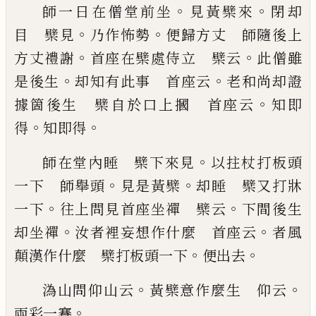
。
。
師一日在僧堂前坐
見黃檗來
閉却
。
。
目 檗見
乃作
怖勢
便歸方丈 師隨後上
。
。
方丈禮謝
首座在檗處
侍立 檗云
此僧雖
。
。
是後生
却知有此事 首座云
老和尚却證
。
據箇後生 檗自於口上摑 首座云
知即
。
。
得
知即得
。
師在堂內睡 檗下來見
以拄杖打板頭
。
。
一下 師
舉頭
見是黃檗
却睡 檗又打牀
。
。
一下
往上
問見首
座坐禪 檗云
下間後生
。
。
却坐禪
汝者裡妄想作什
麼 首座云
者風
。
。
顛漢作什麼 檗打板頭一下
便
出去
。
。
溈山問仰山云
黃檗意作麼生 仰云
。
兩彩
一賽