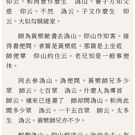
。
。
仰云
和尚
意作麼生 溈山
養子方知父
。
。
慈 仰云
不然 溈
云
子又作麼生 仰
。
。
云
大似勾賊破家
。
。
師為黃檗馳書去溈山
仰山作知客
接
。
。
得書便問
者
箇是黃檗底
那箇是上坐底
。
師便掌 仰山約住
云
老兄知是一般事便
。
休
。
。
同去參溈山
溈便問
黃檗
師兄多少
。
。
眾 師云
七百眾 溈云
什麼人為導首
。
。
師云
適來
已
達書了 師却問溈山
和尚此
。
。
間多
少眾 溈云
一千五百眾 師云
太多
。
。
生 溈云
黃
檗師兄亦不少
。
。
。