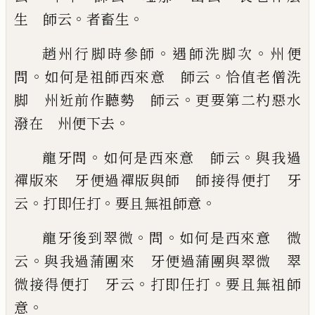
。
。
生 師云
者畜生
。
。
趙州行脚時參師
遇師洗脚次
州便
。
。
問
如何是祖師
西來意 師云
恰值老僧洗
。
脚 州近前作聽勢
師云
更要第二杓惡水
。
潑在 州便下去
。
。
龍牙問
如何是西來意 師云
與我過
禪版來 牙
便過禪版與師 師接得便打 牙
。
。
。
云
打即任打
要
且無祖師意
。
。
龍牙後到翠微
問
如何是西來意 微
。
云
與我過蒲團來 牙便過蒲團與翠微 翠
。
。
微接
得便打 牙云
打即任打
要且無祖師
。
意