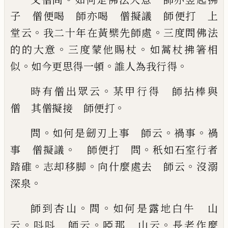
子 僧便喝 師亦喝 僧擬議 師便打
上
。
。
堂云
我二十年在黃檗先師處
三度問佛法
。
。
的的
大意
三度蒙他賜杖
如蒿杖拂箸相
。
。
。
似
如今更思得
一頓
誰人為我行得
。
時有僧出眾云
某甲行得 師
拈棒與
。
僧 其僧擬接 師便打
。
。
。
問
如何是劒刃上事 師云
禍事
禍
。
。
事 僧擬議
師便打 問
秖如石室行者
。
。
。
踏碓
志却移脚
向什麼
處去 師云
沒溺
。
深泉
。
。
師到杏山
問
如何是露地白牛 山
。
。
。
云
呌呌 師云
啞那 山云
長老作麼