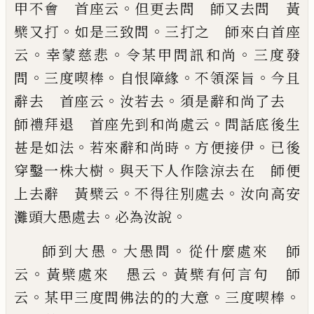
。
甲不會
首座云
但更去問 師又去問 黃
。
。
檗又打
如是
三致問
三打之 師來白首座
。
。
。
云
幸蒙慈悲
令某甲
問訊和尚
三度發
。
。
。
。
問
三度喫棒
自恨障緣
不領深旨
今且
。
。
辭去 首座云
汝若去
須是辭和尚了去
。
師
禮拜退 首座先到和尚處云
問話底後生
。
。
。
甚是如
法
若來辭和尚時
方便接伊
已
後
。
穿鑿一株大樹
與
天下人作陰涼去在 師便
。
。
上去辭 黃檗云
不得
往別處去
汝向高安
。
。
灘頭大愚處去
必為汝說
。
。
師到大愚
大愚問
從什麼處來 師
。
。
云
黃檗處來
愚云
黃檗有何言句 師
。
。
。
云
某甲三度問佛法的的
大意
三度喫棒