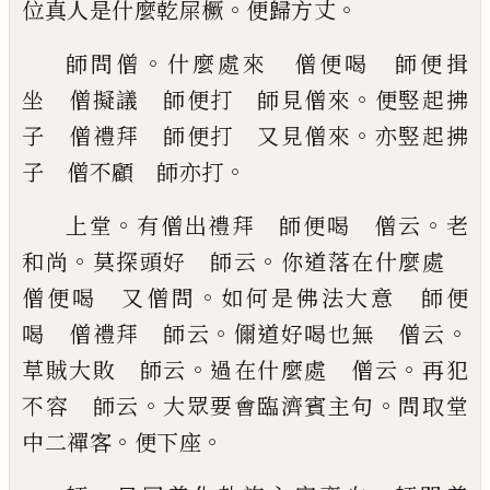
。
。
位真人是什麼乾屎橛
便歸方丈
。
師問僧
什麼處來 僧便喝 師便揖
。
坐 僧擬議
師便打 師見僧來
便竪起拂
。
子 僧禮拜 師
便打 又見僧來
亦竪起拂
。
子 僧不顧 師亦打
。
。
上堂
有僧出禮拜 師便喝 僧云
老
。
。
和尚
莫探頭
好 師云
你道落在什麼處
。
僧便喝 又僧問
如
何是佛法大意 師便
。
。
喝 僧禮拜 師云
儞道好
喝也無 僧云
。
。
草賊大敗 師云
過在什麼處 僧
云
再犯
。
。
不容 師云
大眾要會臨濟賓主句
問取堂
。
。
中二禪客
便下座