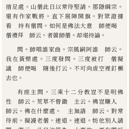
。
。
。
措足處
山僧此日以常侍堅
請
那隱綱宗
。
。
還有作家戰將
直下展陣開旗
對眾證
據
。
看 持有僧問
如何是佛法大意 師便喝
。
。
。
僧
禮拜 師云
者箇師僧
却堪持論
。
。
。
問
師唱誰家曲
宗風嗣阿誰 師云
。
。
我在黃檗處
三
度發問
三度被打 僧擬
。
議 師便喝 隨後打云
不可向虗空裡釘橛
。
去也
。
有座主問
三乘十二分教豈不是明佛
。
。
性 師云
荒
草不曾鋤 主云
佛豈賺人
。
。
。
師云
佛在什麼處
主無語 師云
對常
。
。
。
。
侍前
擬謾老僧
速退
速退
妨他
別人請