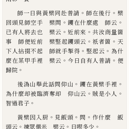
。
。
師一日與黃檗同赴普請
師在後行
檗
。
。
回頭見師空
手 檗問
钁
在什麼處 師云
。
。
已
有人將去也 檗
云
近前來
共汝商量箇
。
。
事 師便近前 檗竪起钁
頭云
祇者箇
天
。
。
下人拈掇不起 師就手掣得
竪起
云
為什
。
。
麼在某甲手裡 檗云
今日自有人普請
便
。
歸院
。
。
後溈山舉此話問仰山
钁在黃檗手裡
。
。
為什麼却被
臨濟奪却 仰山云
賊是小人
。
智過君子
。
。
。
黃檗因入厨
見飯頭
問
作什麼 飯
。
。
。
頭云
揀眾僧米
檗云
日喫多少