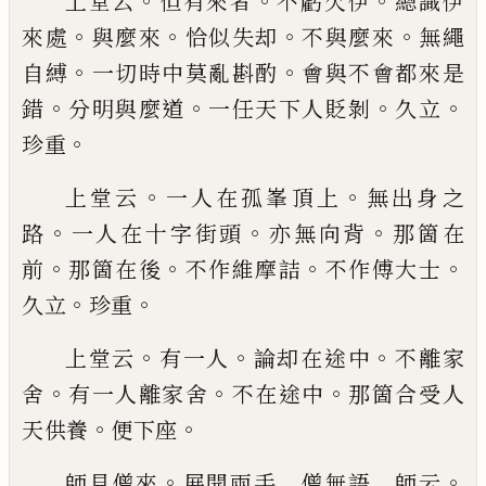
。
。
。
上堂云
但有來者
不虧欠伊
總識伊
。
。
。
。
來處
與麼來
恰
似失却
不與麼來
無繩
。
。
自縛
一切時中莫亂斟酌
會
與不會都來是
。
。
。
。
錯
分明與麼道
一任天下人貶剝
久
立
。
珍重
。
。
上堂云
一人在孤峯頂上
無出身之
。
。
。
路
一人在十字
街頭
亦無向背
那箇在
。
。
。
。
前
那箇在後
不作維摩詰
不
作傅大士
。
。
久立
珍重
。
。
。
上堂云
有一人
論却在途中
不離家
。
。
。
舍
有一人離家
舍
不在途中
那箇合受人
。
。
天供養
便下座
。
。
師見僧來
展開兩手 僧無語 師云