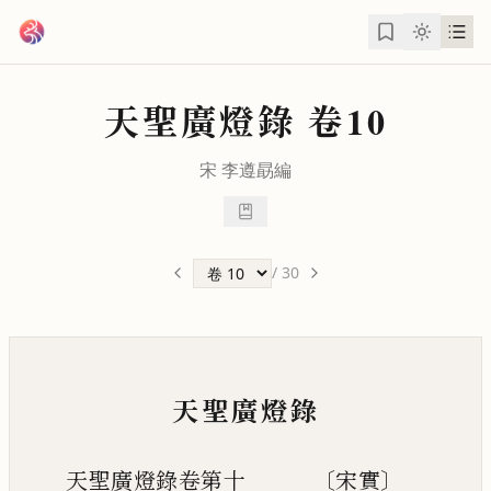
跳到主要內容
天聖廣燈錄
卷10
宋
李遵勗
編
/
30
天聖廣燈錄
天聖廣燈錄卷第十 〔宋實〕