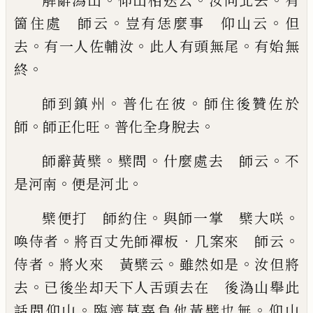
解辭溈山
仰山相送云
汝向北去
有
。
。
箇住處 師云
豈有恁麼事 仰山云
但
。
。
。
去
有一人佐輔汝
此人有
頭無尾
有始無
。
終
。
。
師到鎮州
普化在彼
師住後贊佐於
。
。
。
師
師正化旺
普
化全身脫去
。
。
。
師辭黃檗
檗問
什麼處去 師云
不
。
。
是河南
便是河
北
。
。
檗便打 師約住
與師一掌 檗大咲
。
．
。
喚侍者
將
百丈先師禪板
几案來 師云
。
。
。
侍者
將火來 黃檗
云
雖然如是
汝
但
將
。
去
已
後坐却天下人舌頭去在
後溈山舉此
。
。
話問仰山
臨濟莫辜負他黃檗也無
仰山