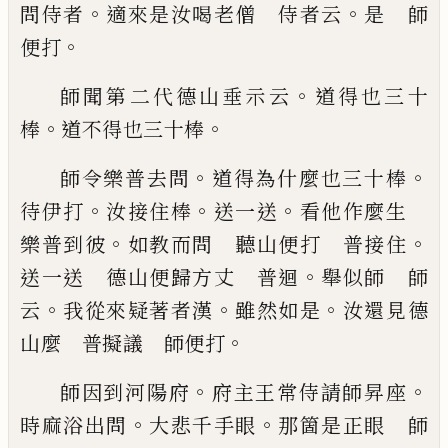
。
。
問侍者
適來是汝喝老僧 侍者云
是 師
。
便
打
。
師聞第二代德山垂示云
道得也三十
。
。
棒
道不得也
三十棒
。
。
師令樂普去問
道得為什麼也三十棒
。
。
。
待伊
打
汝接住棒
送一送
看他作麼生
。
。
樂普到彼
如教
而問 聽山便打 普接住
。
送一送 德山便歸方
丈 普迴
舉似師 師
。
。
。
云
我從來疑著者漢
雖然如
是
汝還見德
。
山麼 普擬議 師便打
。
。
師因到河陽府
府主王常侍請師昇座
。
。
時麻
浴出問
大悲千手眼
那箇是正眼 師