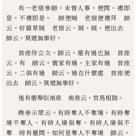
。
。
。
有一老宿參師
未曾人事
便問
禮即
。
。
是
不禮即是
師便喝 老宿便禮拜 師
。
。
。
。
云
好箇草賊 老宿云
賊
賊
便出去
。
。
師云
莫道無事好
。
。
首座侍立次
師云
還有過也無 首座
。
。
。
云
有 師云
賓家有過
主家有過 首座
。
。
云
二俱有過 師云
過
在什麼處 首座便
。
。
出去 師云
莫道無事好
。
。
後
有僧舉似南泉 南泉云
官馬相踏
。
。
晚參示眾云
有時奪人不奪境
有時奪
。
。
境不奪人
有
時人境俱奪
有時人境俱不
。
。
奪 時有僧問
如何是
奪人不奪境 師云