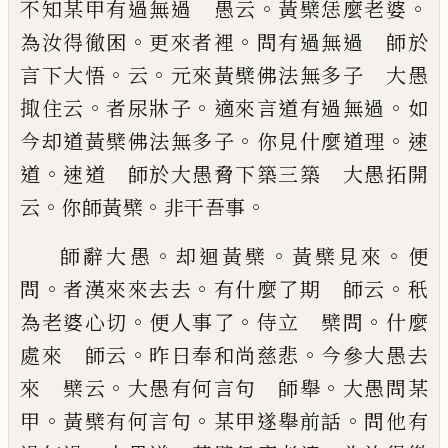
。
。
不知某甲有過無過 愚云
黃檗恁
麼老婆
。
。
為汝得徹困
更來者裡
問有過無過 師於
。
。
言下大悟
云
元來黃檗佛法無多子 大愚
。
。
。
掫住云
者尿牀子
適來言道有過無過
如
。
。
今却道黃檗佛法
無多子
你見什麼道理
速
。
道
速道 師於大愚脅下
築三築 大愚拓開
。
。
。
云
你師黃檗
非干吾事
。
。
。
師辭大愚
却迴黃檗
黃檗見來
便
。
。
。
問
者漢來來去去
有什麼了期 師云
秖
。
。
。
為老婆心切
便人事了
侍立
檗問
什麼
。
。
處來 師云
昨日奉和尚慈悲
今參大
愚去
。
。
來 檗云
大愚有何言句 師舉
大愚問某
。
。
。
甲
黃檗有何言句
某甲遂舉前話
問他有