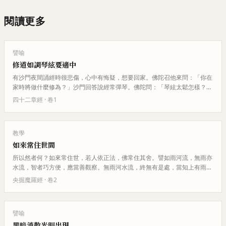
閱讀更多
譬喻
修道如調琴絃要適中
有沙門夜間誦經時很悲傷，心中有悔疑，想要回家。佛陀召他來問：「你在
家時將做什麼修為？」沙門回答說經常彈琴。佛陀問：「琴絃太鬆怎樣？」
答：「不鳴。」「琴絃太緊怎樣…
四十二章經
· 卷
1
教學
如來常住世間
所以然者何？如來常住世，若人依正法，佛常住其舍。譬如雨河流，無雨亦
水流，智者巧方便，應當善觀察。無雨河水流，終無有是處，當知上有雨，
是故流不絕。如是大目連，世間…
央掘魔羅經
· 卷
2
譬喻
黑暗消散光明出現