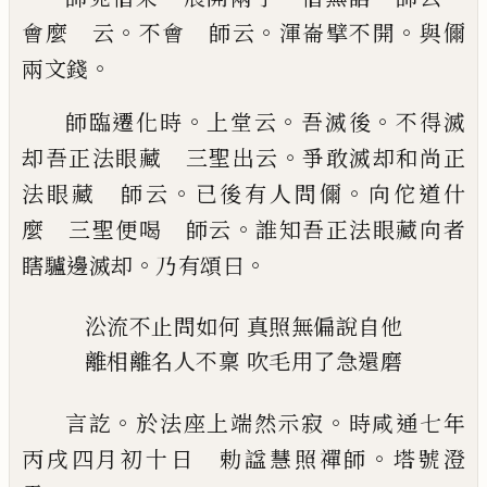
。
。
。
會麼 云
不
會 師云
渾崙擘不開
與儞
。
兩文錢
。
。
。
師臨遷化時
上堂云
吾滅後
不得滅
。
却吾正法眼藏
三聖出云
爭敢滅却和尚正
。
。
法眼藏 師云
已
後
有人問儞
向佗道什
。
麼 三聖便喝 師云
誰知吾
正法眼藏向者
。
。
瞎驢邊滅却
乃有頌曰
㳂流不止問如何
真照無偏說自他
離相離名人不稟
吹毛用了急還磨
。
。
言訖
於法座上端然示寂
時咸通七年
。
丙戌四月初
十日 勅
諡
慧照禪師
塔號澄