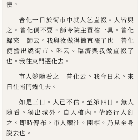
。
漢
。
普化一日於街市中就人乞直裰
人皆與
。
。
。
之
普化俱
不要
師令院主買棺一具
普化
。
歸來 師云
我與汝
做得箇直裰了也 普化
。
。
便擔出繞街市
呌云
臨濟
與我做直裰了
。
。
也
我往東門遷化去
。
。
市人競隨看之
普化云
我今日未
來
。
日往南門遷化去
。
。
。
如是三日
人
已
不信
至第四日
無人
。
。
。
隨看
獨出城外
自入棺內
倩路行人釘
。
。
。
。
之
即時傳布
市人競往
開棺
乃見全身
。
脫去也