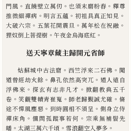
。
。
。
門風
直饒壁立
萬仞
也須末磨粉舂
釋尊
。
。
。
推微細禪病
明言五蘊
初
祖具真正知見
。
。
。
大破六宗
五葉花開震旦
萬年松在
祝融
。
。
狸奴倒上菩提樹
午夜金烏海底紅
送天寧章藏主歸開元省師
。
。
姑蘇城中古法窟
西竺浮來二石佛
聞
。
。
道曾經劫火
餘
鼻孔依然高突兀
道人遠自
。
。
浮佛來
探玄有志非
凡才
掀翻教典五千
。
。
。
卷
笑觀雙幘青崔嵬
師老歸覲
誠尤確
脩
。
。
途不憚風塵惡
到時圓相不須呈
側身立
侍
。
。
禪床角
儻問孤蹤事若何
宗乘無補
𩯭
先
。
。
。
皤
太湖
三萬六千頃
雪浪翻空入夢多