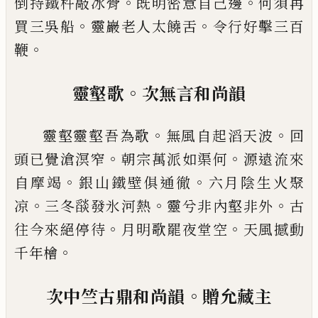
。
。
倒持鐵杵敲冰骨
既明密意自
己
邊
何須再
。
。
買三吳船
靈巖老人太饒舌
令行好擊
三百
。
鞭
。
靈壑歌
次無言和尚韻
。
。
靈壑靈壑吾為歌
無風自起滔天波
回
。
。
頭
已
覺滄溟
窄
朝宗萬派如渠何
源遠流來
。
。
自摩竭
銀山鐵壁俱
通徹
六月陰生火聚
。
。
。
凉
三冬
𦦨
發氷河熱
靈兮非內
壑非外
古
。
。
往今來絕停待
月明歌罷夜堂空
天風撼
動
。
千年檜
。
次中竺古鼎和尚韻
贈允藏主