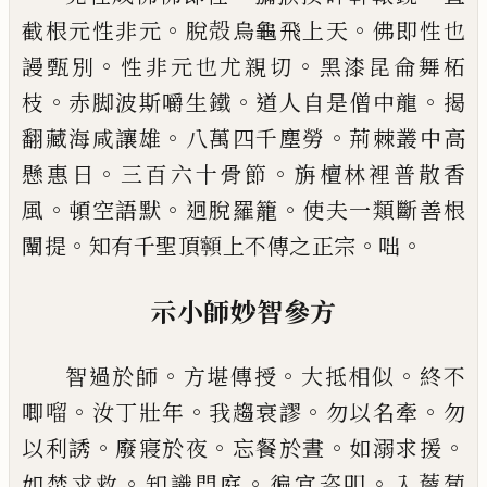
。
。
截根元性非
元
脫殻烏龜飛上天
佛即性也
。
。
謾甄別
性非元也尤
親切
黑漆昆侖舞柘
。
。
。
枝
赤脚波斯嚼生鐵
道人自是
僧中龍
揭
。
。
翻藏海咸讓雄
八萬四千塵勞
荊棘叢中
高
。
。
懸惠日
三百六十骨節
旃檀林裡普散香
。
。
。
風
頓空
語默
迥脫羅籠
使夫一類斷善根
。
。
。
闡提
知有千聖頂
𩕳
上不傳之正宗
咄
示小師妙智參方
。
。
。
智過於師
方堪傳授
大抵相似
終不
。
。
。
。
唧
𠺕
汝丁壯年
我趨衰謬
勿以名牽
勿
。
。
。
。
以利誘
廢寢於夜
忘餐於晝
如溺求援
。
。
。
如焚求救
知識門庭
徧宜咨叩
入薝蔔