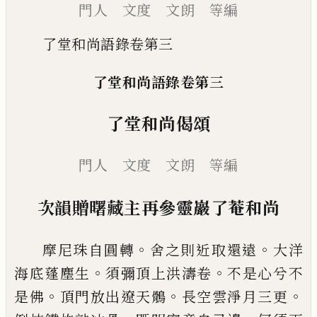
門人 文度 文朗 等編
了堂和尚語錄卷第三
了堂和尚語錄卷第三
了堂和尚偈頌
門人 文度 文朗 等編
次韻贈曙藏主再參靈巖了菴和尚
。
。
摩尼珠自圓轉
舍之則近取還遠
大洋
。
。
海底蓬塵生
須彌頂上洪濤卷
不是心兮不
。
。
。
是佛
頂門放出遼天
鶻
長空雲淨月三更