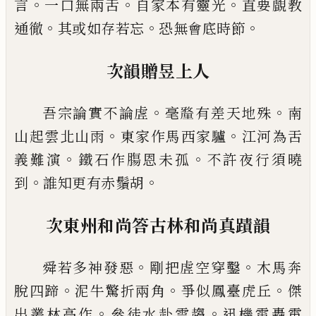
。
。
。
言
一口無兩舌
自家本有靈光
直要覰教
。
。
。
通徹
其或如存若忘
恐無
會底時節
次韻贈昱上人
。
。
吾宗論實不論虗
毫
𨤲
有差天地殊
南
。
。
山起雲北山
雨
東家作馬西家驢
江河為舌
。
。
義難演
鐵石作膓恩
未孤
不許夜行須曉
。
。
到
誰知更有赤鬚胡
次東州和尚答古林和尚真蹟韻
。
。
舜若多神發惡
剛把虗空穿鑿
木馬奔
。
。
。
脫四蹄
泥牛
驚折兩角
爭似鳳臺虎丘
傑
。
。
出叢林高作
參徒水赴
雲趨
迅機雷轟電