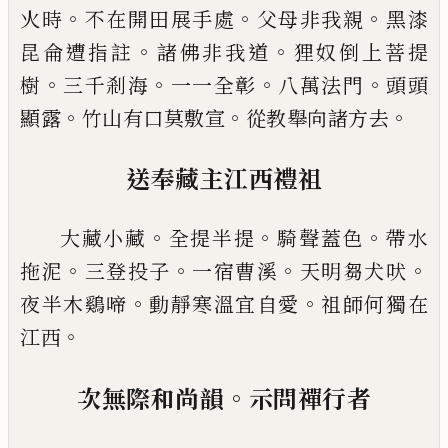
。
。
。
火時
不在開
田展手處
父母非我親
黑漆
。
。
昆侖遭指註
諸佛非我
道
狸奴倒上菩提
。
。
。
。
樹
三千剎海
一一全彰
八萬法門
頭頭
。
。
。
顯露
竹山有口莫敷宣
從教舉向諸方去
送奉藏主江西禮祖
。
。
。
大藏小藏
全提半提
騎聲蓋色
帶水
。
。
。
。
拖泥
三登投子
一宿曹溪
天明芻犬吠
。
。
夜半木鷄啼
動靜寒溫宜自
愛
祖師何獨在
。
江西
。
次無際和尚韻
示問禪行者