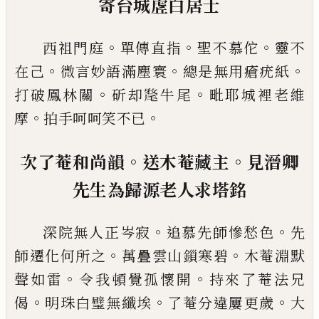
寄台城虗白居士
。
。
。
西祖門庭
單傳直指
聖不慕佗
靈不
。
。
。
在
己
微言妙語
滿塵寰
總是無用瘡疣紙
。
。
打破鳳林關
斫却
𣯛
牛尾
毗耶城裡老維
。
。
摩
拍手呵呵笑不
已
。
。
次了菴和尚韻
送木菴藏主
見溍卿
先生為
歸源老人求塔銘
。
。
深院無人正岑寂
追慕先師慘愁色
先
。
。
師遷化何所
之
萬疊雲山鎻寒碧
木菴淵默
。
。
聲如雷
令我頓覺孤
懷開
持來了菴法兄
。
。
。
偈
明珠白璧無纖埃
了菴分違
屢更歲
大