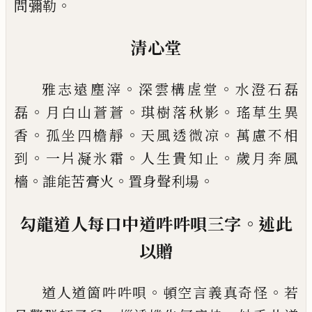
。
問彌勒
清心堂
。
。
雅志遠塵滓
深雲構虗堂
水澄石磊
。
。
。
磊
月白山蒼蒼
琪樹落秋影
瑤草生異
。
。
。
香
孤坐四檐靜
天風透微凉
萬慮不相
。
。
。
到
一片凝氷霜
人生貴知止
歲月奔風
。
。
。
檣
誰能苦膏火
置身聲利場
。
勾龍道人每口中道吽吽唄三字
述此
以贈
。
。
道人道箇吽吽唄
頓空言義真奇怪
若