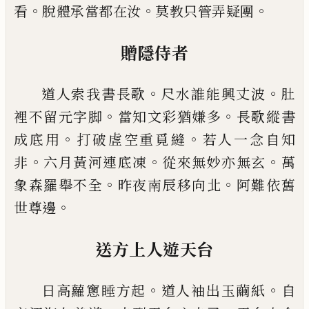
。
。
。
看
脫體
承當都在汝
莫教只管弄疑團
贈隱侍者
。
。
道人索我書長歌
尺水誰能興丈波
肚
。
。
裡不留元字
脚
當知文彩猶嫌多
長歌縱書
。
。
成底用
打破虗空重
覓縫
若人一念自知
。
。
。
非
六月黃河連底凍
從來無妙
亦無玄
萬
。
。
象森羅舉不全
昨夜南辰移向北
阿難依
舊
。
世尊邊
送方上人遊天台
。
。
日高蘿窻睡方起
道人袖出玉繭紙
自