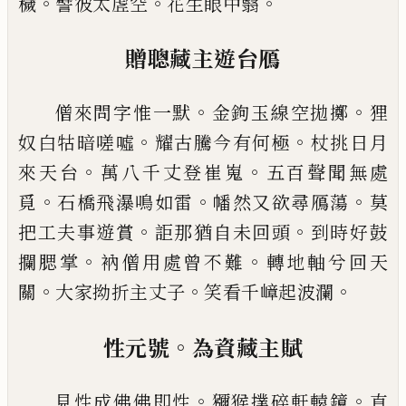
。
。
。
穢
譬彼太虗空
花生眼中翳
贈聰藏主遊台鴈
。
。
僧來問字惟一默
金鉤玉線空拋擲
狸
。
。
奴白牯暗嗟
噓
耀古騰今有何極
杖挑日月
。
。
來天台
萬八千丈登
崔嵬
五百聲聞無處
。
。
。
覓
石橋飛瀑鳴如雷
幡然又欲
尋鴈蕩
莫
。
。
把工夫事遊賞
詎那猶自未回頭
到時好
鼓
。
。
攔腮掌
衲僧用處曾不難
轉地軸兮回天
。
。
。
關
大家
拗折主丈子
笑看千嶂起波瀾
。
性元號
為資藏主賦
。
。
見性成佛佛即性
獼猴撲碎軒轅鏡
直