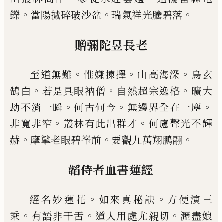
。
。
。
鑠
當陽摵碎破沙盆
瑞氣祥光騰
碧落
贈彌陀昱長老
。
。
。
至道無難
惟嫌揀擇
山高海深
烏玄
。
。
。
鵠白
若是具眼
衲僧
自然超宗逸格
曠大
。
。
。
劫不消一瞬
何古何今
無
邊界全在一塵
。
。
非寬非窄
叢林有此出群才
何慮聲
光不輝
。
。
。
赫
摩挲老眼碧峯前
要觀九萬翔鵬翮
韜侍者血書蓮經
。
。
經名妙蓮花
如來真秘訣
方便演三
。
。
。
乘
有語非干舌
道人用處尤親切
瀝盡娘