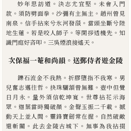
。
。
妙年思訪道
決志尤宜堅
未會入門
。
。
。
款
須防劈面拳
沙彌有主無主
趙州曾見
。
。
南泉
信手拈來兮氷河發
𦦨
當頭坐斷兮陸
。
。
。
地生蓮
若是咬人師子
等閑拶透
機先
知
。
。
識門庭好咨叩
三吳煙浪接遙天
。
次保福一菴和尚韻
送鄞侍者遊金陵
。
。
鑠石流金不我熱
折膠墮指不我寒
男
。
。
兒奮志邁往
哲
抉珠驪頷曾無難
壺中但覺
。
。
日月永
量外須信乾
坤寬
世尊拈花示海
。
。
。
眾
迦葉當時獨破顏
金聲玉振
二千載
撼
。
。
動天上並人間
靈鋒寶劒常在握
自然破
敵
。
。
還斬關
此去金陵古城下
無事為我拈掇