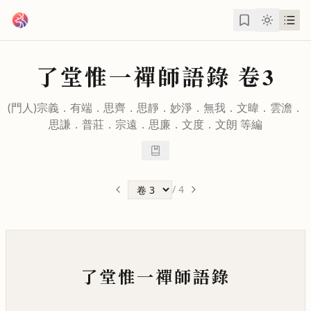
跳到主要內容
了堂惟一禪師語錄
卷3
(門人)
宗義
．
有端
．
思齊
．
思靜
．
妙淨
．
無我
．
文暐
．
雲澹
．
思謙
．
普莊
．
宗遠
．
思廉
．
文度
．
文朗
等編
/
4
了堂惟一禪師語錄