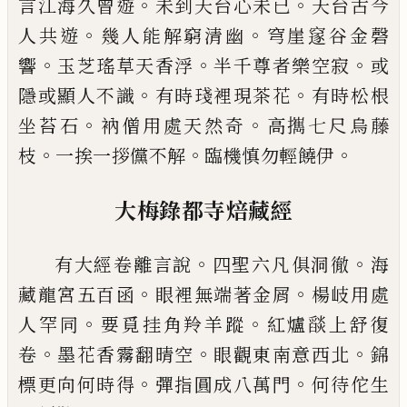
。
。
言江海久曾
遊
未到天台心未
已
天台古今
。
。
人共遊
幾人能解窮
清幽
穹崖䆳谷金磬
。
。
。
響
玉芝瑤草天香浮
半千尊者
樂空寂
或
。
。
隱或顯人不識
有時琖裡現茶花
有時松
根
。
。
坐苔石
衲僧用處天然奇
高
𢹂
七尺烏藤
。
。
。
枝
一挨
一拶儻不解
臨機慎勿輕饒伊
大梅錄都寺焙藏經
。
。
有大經卷離言說
四聖六凡俱洞徹
海
。
。
藏龍宮五百
函
眼裡無端著金屑
楊岐用處
。
。
人罕同
要覓挂角羚
羊蹤
紅爐
𦦨
上舒復
。
。
。
卷
墨花香霧翻晴空
眼觀東南
意西北
錦
。
。
標更向何時得
彈指圓成八萬門
何待佗
生