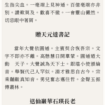
。
。
生指尖血
一毫端上見神
通
百億毫端亦非
。
。
。
。
別
讚歎莫及
歡喜不徹
一會靈山
儼然
。
切忌眼中著屑
贈天元達書記
。
。
當年大覺依圓通
主賓契合
恢
吾宗
文
。
。
字不即亦不
離
高懸慧日開羣蒙
圓通道大
。
。
動 天子
大覺誠為
天下士
銀璫小使頒綸
。
。
。
音
舉賢代
己
人罕似
淵才雅
思自古今
宗
。
。
乘黼黻真知音
男兒奮志邁往哲
金聲
玉振
。
傳叢林
送仙巖華石瑛長老