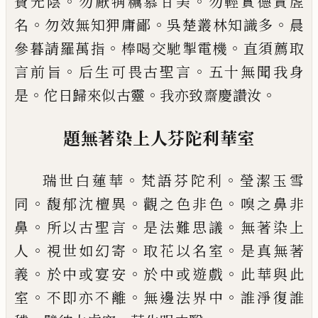
。
。
費光陰
勿厭觕糲慕
甘美
勿輕實德貴虗
。
。
。
名
勿效無知狎庸鄙
吳楚叢林
知識多
晨
。
。
參暮請羅萬指
棒喝交馳掣電機
直須薦
取
。
。
言前旨
后生可畏古聖言
五十無聞我身
。
。
。
是
佗日
歸來似古靈
我亦致齋慶讚汝
題無著染上人芬陀利華室
。
。
瑞世白蓮華
梵語芬陀利
瑩潔玉雪
。
。
。
同
馥郁沈檀異
觀之色非色
嗅之鼻非
。
。
。
鼻
所以古聖言
是法難思議
無著染上
。
。
。
人
視世如幻寄
取花以名室
是真無著
。
。
。
義
於中或宴安
於中或遊戲
此華與此
。
。
。
室
不即亦不離
無邊法界中
誰淨復誰