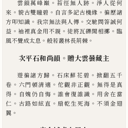
。
。
雲鎻萬峰巔
苔徑無人跡
淨人從何
。
。
。
來
貌古雙瞳碧
自言多記古機緣
徧歷諸
。
。
方叩知識
我宗無法與人
傳
交馳問答誠何
。
。
。
益
袖裡真金用不親
徒將瓦礫閒
相擲
臨
。
。
風不覺成太息
般若叢林長荊棘
。
次平石和尚韻
贈大雲曇藏主
。
。
遊徧諸方歸
石床蘚花碧
掀翻五千
。
。
。
卷
六門頓清適
佗觀非正觀
無得是真
。
。
。
得
自媿仍自悔
誰會復誰識
用舍在當
。
。
。
仁
古路如絃直
扇乾生死海
不須金翅
。
翼