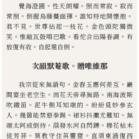
。
。
。
覺海澄圓
性天朗耀
照而常寂
寂而
。
。
。
常照
倒握烏藤
驀面揮
誰知特地開懷抱
。
。
君不見
世尊拈起一枝花
金色頭陀獨微
。
。
。
笑
惟敲瓦鼓唱巴歌
看佗合出陽春
調
有
。
。
放復有收
自起還自倒
。
次韻默菴歌
贈唯維那
。
。
我宗從來無語句
金舂玉應何差互
巖
。
。
間宴坐老空
生
雨花天帝尋無路
南海波斯
。
。
吹鐵笛
泥牛側耳知
端的
紛紛覓妙參玄
。
。
。
人
幾箇能禁惡拳踢
裙衫抖擻
尤難知
無
。
。
端太阿成倒持
𦦨
發氷河自閃鑠
糝花枯
木
。
。
徒芳菲
莫教守住英靈窟
直須東涌復西