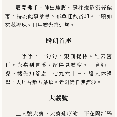
。
。
展開佛手
伸出驢脚
露柱燈籠築著磕
。
。
。
著
特為此事
參尋
布單枉教賣却
一顆如
。
。
來藏裡珠
日用靈光常
烜赫
贈朗首座
。
。
。
一字字
一句句
覿面提持
誰云密
。
。
。
付
永嘉到曹溪
韶
陽見靈樹
子真師子
。
。
。
兒
機先知落處
七九六十三
逢
人休錯
。
。
。
舉
大地春敷五葉華
老胡徒自涉流沙
大義號
。
。
上人號大義
大義難形諭
不在隔江舉