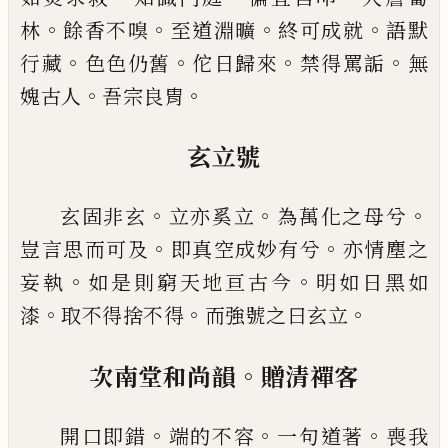
。
。
。
。
林
餘香不嗅
至道淵曠
終可成就
語默
。
。
。
。
行藏
色色仍舊
佗日歸來
禁得罵詬
無
。
。
媿古人
吾宗良胄
玄立號
。
。
。
玄固非玄
立亦奚立
為萬化之母兮
。
。
豈言思而可及
即真空成妙有兮
亦情塵之
。
。
妄執
如是則窮天地亘
古今
明如日黑如
。
。
。
漆
取不得捨不得
而強號之曰玄
立
。
次南堂和尚韻
贈清禪客
。
。
。
開口即錯
端的不容
一句道著
喪我