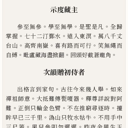
示度藏主
。
。
。
參至無參
學至無學
是聖是凡
全歸
。
。
。
掌握
七十二汀
鄞水
遠入東溟
萬八千丈
。
。
。
台山
高齊南嶽
喜有路而
可行
笑無繩而
。
。
。
自縛
毗盧藏海盡掀翻
回頭好截蒼
龍角
次韻贈初侍者
。
。
出格言到家句
古往今來幾人舉
如來
。
。
禪祖師意
大
抵難傳㽄嗄器
釋尊詳說對阿
。
。
。
難
正倒只輪金色臂
不在推窮尋逐時
擡
。
。
眸早
已
三千里
溈山只牧水牯
牛
不用手中
。
。
三尺箠
男兒參叩勿遲遲
昨夜金風生
玉