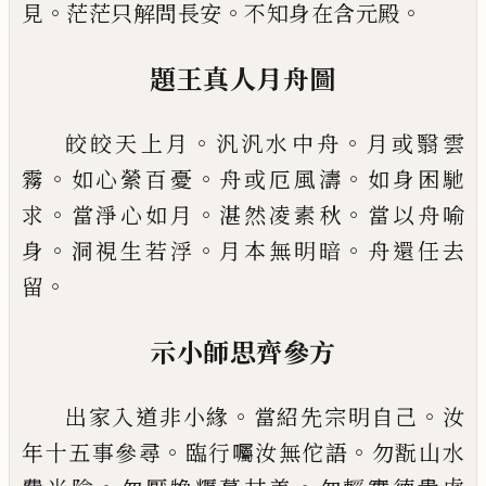
。
。
。
見
茫茫只解問長安
不知身在含元殿
題王真人月舟圖
。
。
皎皎天上月
汎汎水中舟
月或翳雲
。
。
。
霧
如心縈百憂
舟或厄風濤
如身困馳
。
。
。
求
當淨心如月
湛然凌素秋
當以舟喻
。
。
。
身
洞視生若浮
月本無明暗
舟還任去
。
留
示小師思齊參方
。
。
出家入道非小緣
當紹先宗明自
己
汝
。
。
年十五事參
尋
臨行囑汝無佗語
勿翫山水