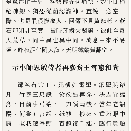
。
。
是驚群師子
兒
拶透機先何痛快
妙乎此道
。
。
絕疎親
猶恐從前認
識神
直饒一念空三
。
。
。
際
也是倀倀摸象人
回僊不見
黃龍老
燕
。
。
石那知非至寶
當時牙齒欠關風
彼此全
身
。
。
入荒草
同中異也異中同
消息由來不易
。
。
。
通
昨夜
泥牛鬪入海
天明鐵
鷂
舞翻空
示小師思敏侍者再參育王雪
窻
和尚
。
。
鄮峯有宗工
迅機如電掣
鍛聖與鎔
。
。
。
凡
竹篦三尺鐵
汝欲追再參
决志宜猛
。
。
。
烈
目前事萬端
一刀須兩截
當年老韶
。
。
。
陽
何甞有言說
紙襖上抄來
重添眼中
。
。
。
屑
老我籜峯頭
百醜復千拙
臨行覓贈