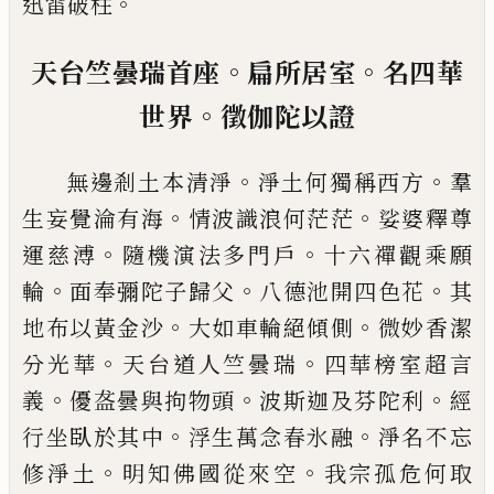
。
迅雷破柱
。
。
天台竺曇瑞首座
扁所居室
名四華
。
世界
徵
伽陀以證
。
。
無邊剎土本清淨
淨土何獨稱西方
羣
。
。
生妄覺淪有
海
情波識浪何茫茫
娑婆釋尊
。
。
運慈溥
隨機演法多
門戶
十六禪觀乘願
。
。
。
輪
面奉彌陀子歸父
八德池開
四色花
其
。
。
地布以黃金沙
大如車輪絕傾側
微妙香
潔
。
。
分光華
天台道人竺曇瑞
四華榜室超言
。
。
。
義
優
盋
曇與拘物頭
波斯迦及芬陀利
經
。
。
行坐臥於其中
浮
生萬念春氷融
淨名不忘
。
。
修淨土
明知佛國從來空
我宗孤危何取