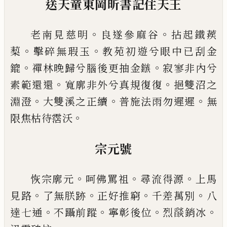
送天童東岡昕書記住天王
。
。
老南見慈明
良遂參麻谷
拈起鐵蒺
。
。
䔧
擊碎無瑕玉
教苑初遊兮眼中
已
刮金
。
。
鎞
禪林晚歸兮腦後更抽
金鏃
寂寥非內兮
。
。
素範還還
寬廓非外兮真規復復
挹雙沼之
。
。
。
淵澄
大雙溪之正續
普施法雨勿遲遲
無
。
限焦枯待霑沃
宗元號
。
。
。
恢
宗廓元
呵佛罵祖
尋流得源
上馬
。
。
。
。
見路
了無朕跡
正好推窮
千差萬別
八
。
。
。
。
達七通
不躡前蹤
寧彰後位
烈
𦦨
銷冰