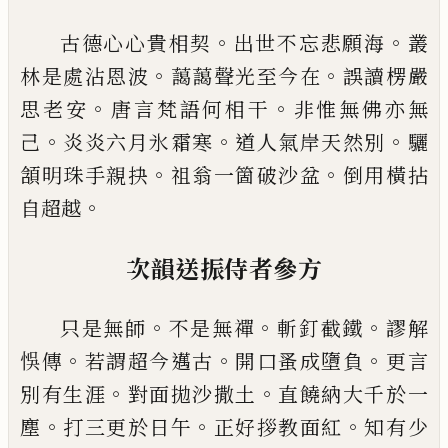
。
。
古德心心貴相契
出世不忘悲願海
叢
。
。
林是處沾恩
波
藹藹聲光至今在
誤讀楞嚴
。
。
思老安
唐言梵語何
相干
非惟無佛亦無
。
。
。
己
炎炎六月氷霜寒
道人氣岸
天然別
驪
。
。
頷明珠手親抉
祖翁一箇破沙盆
倒用橫
拈
。
自超越
次韻送振侍者參方
。
。
。
只是無師
不是無禪
斬釘截鐵
謬解
。
。
。
悞傳
若謂超今
邁古
開口蚤成墮負
更言
。
。
別有生涯
對面拋沙撒土
直饒納大千於一
。
。
。
塵
打三更於日午
正好拶教面紅
知有少