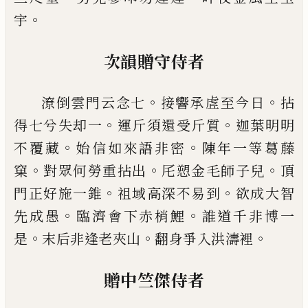
。
宇
次韻贈守侍者
。
。
潦倒雲門云念七
接響承虗至今日
拈
。
。
得七兮失却
一
運斤須還受斤質
迦葉明明
。
。
不覆藏
始信如來語
非密
陳年一等葛藤
。
。
。
窠
對眾何勞重拈出
厇愬金毛
師子兒
頂
。
。
門正好施一錐
祖域高深不易到
欲成大
智
。
。
先成愚
臨濟會下赤梢鯉
誰道千非博一
。
。
。
是
末后
非逢老夾山
翻身爭入洪濤裡
贈中竺傑侍者