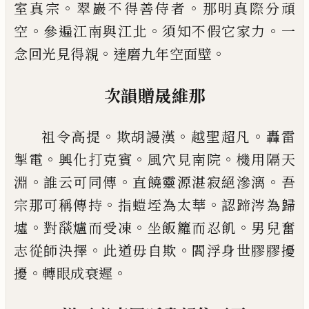
。
。
室真宗
翠巖不得善侍者
那明真際分頑
。
。
。
空
參遍江南與江北
須知不假它家力
一
。
。
念回光見得
親
達磨九年空面壁
次韻贈晟維那
。
。
。
祖令高提
欺胡謾漢
越聖超凡
轟雷
。
。
。
掣電
興化打克
賓
風穴見南院
機用隔天
。
。
。
淵
誰云可同傳
直饒靈源
湛寂絕滲漓
吾
。
。
宗那可稱傳持
指螘垤為太華
認蹄
涔為歸
。
。
。
墟
對
𦦨
爐而受凍
坐飯籮而忍飢
男兒奮
。
。
志
從師決擇
此道毋自欺
閻浮身世膠膠擾
。
。
擾
轉眼成
衰遲