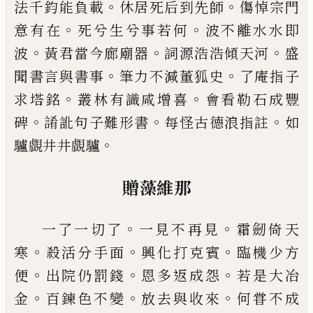
。
。
法千鈞能負載
休居死后到先師
傷悼宗
門
。
。
意有在
死兮生兮事若何
波不離水水即
。
。
。
波
黃君
當今廊廟器
詞源浩浩傾天河
盛
。
。
聞書言與書事
筆
力不減董狐史
了庵指子
。
。
求塔銘
叢林有識咸增喜
會看勒石成豐
。
。
。
碑
誵訛句子難形書
每怪古德浪指
註
如
。
驢覰井井覰驢
贈藻維那
。
。
一了一切了
一見不再見
霜劒倚天
。
。
。
寒
殺活分手面
興化打克賓
臨機少方
。
。
。
便
出院仍罰錢
恩多返成怨
若是大冶
。
。
。
金
百鍊色不變
放去與收來
何甞不成