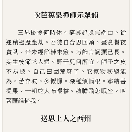
次芭蕉泉禪師示眾韻
。
。
三界擾擾何時休
窮其起處無端由
從
。
。
迷積迷歷塵
劫
吾徒自合思回頭
晝貪餐夜
。
。
。
貪臥
米未經篩糠未
簸
巧飾言詞顯
己
長
。
。
妄生枝節求人過
野干兒何所
宜
師子之皮
。
。
不易披
自
己
田園荒廢了
它家物務總
能
。
。
。
。
為
苦奔波
多懡㦬
深種煩惱根
寧結菩
。
。
。
提果
一朝
蛇入布裩襠
魂膽飛怎眠坐
叫
。
菩薩誰憐我
送思上人之西州