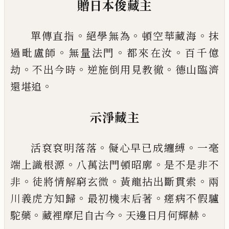
贈日本俊藏主
。
。
。
單傳直指
絕學無為
頓空華藏海
抹
。
。
。
過毗盧師
無量
法門
都來在汝
百千億
。
。
。
劫
不出今時
逆施倒用見教
徹
德山臨濟
。
還堪追
示淨藏主
。
。
活袞袞明落落
儗心早
已
成纏縛
一毫
。
。
端上識根源
八萬法門頓昭廓
是不是非不
。
。
。
非
徒將情解窮玄微
黃龍拈出斷貫索
兩
。
。
川義虎方知歸
最初機末后著
瘥病不假驢
。
。
。
駝藥
藏裡摩尼自古今
天邊日月何輝
赫