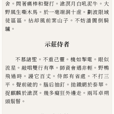
。
。
。
舍
問著痛棒和聲打
滄溟月白吼泥
牛
大
。
。
野風生嘶木馬
於一毫端洞十虗
劃波限域
。
。
徒
區區
拈却風前案山子
不妨潘閬倒騎
。
驢
示莊侍者
。
。
。
不慕諸聖
不重
己
靈
機如掣電
眼似
。
。
。
流星
敲唱雙行
有準
師資會遇非輕
野鴨
。
。
。
飛過時
謾它百丈
侍郎有
省處
不打三
。
。
。
。
平
聲前破的
腦后抽釘
拋鐵網於泰華
。
。
捉麒麟於滄溟
幾多癡狂外邊走
兩耳卓朔
。
頭鬅鬙