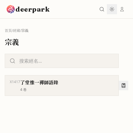
跳到主要內容
deerpark
首頁
/
經藏
/
宗義
宗義
了堂惟一禪師語錄
X1417
4
卷