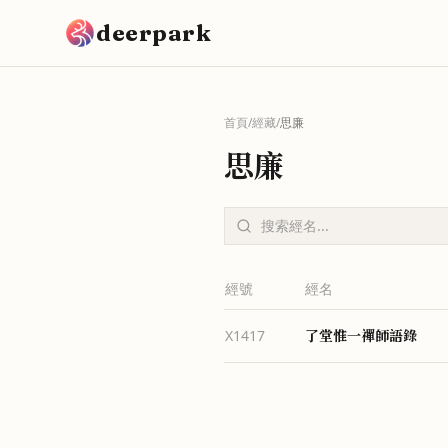
跳到主要內容
deerpark
首頁
/
經藏
/
思廉
思廉
經號
經名
了堂惟一禪師語錄
X1417