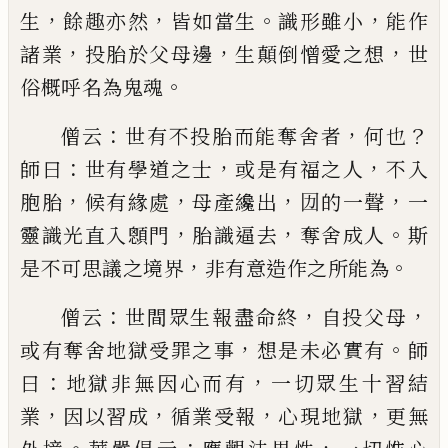
，
，
。
，
生
餘趣亦然
皆
如當生
識形雖小
能作
，
，
，
諸業
投胎於父母邊
生顛倒
憎愛之想
世
。
俗概呼名為鬼魂
：
，
？
僧云
世有不投胎而能奪舍者
何也
：
，
，
師曰
世有學道
之士
或是有福之人
不入
，
，
，
，
胞胎
候有緣處
母產纔出
㘞的一聲
一
，
，
。
靈識光直入顖門
胎識逼去
奪舍成人
斯
，
。
是不可思議之境界
非有意造作之所能為
：
，
，
僧云
世間眾生報盡命終
自投父母
，
。
或有奪舍地獄
受罪之事
想是未必實有
師
：
，
曰
地獄非無因心而有
一切眾生十習結
，
，
，
，
業
因以習成
循業受報
心現地獄
更無