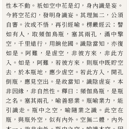
。
，
。
性本不動
祇如空中花是幻
身內識是妄
，
。
，
今將
空花幻
發明身識妄
其理無二
公須
。
，
。
：
自審
汝或不悟
再引經喻
楞嚴經云
譬
，
，
，
如有人
取頻伽鳥瓶
塞其兩
孔
滿中擎
，
，
。
，
空
千里遠行
用餉他國
識陰當知
亦復
。
，
，
，
如
是
阿難
是虗空
非彼方來
非此方
。
，
，
，
入
如是
阿難
若彼
方來
則瓶中既貯空
，
，
。
，
去
於本瓶地
應少虗空
若此方
入
開孔
，
。
，
，
倒瓶
應見空出
是故當知
識陰虗妄
本
，
。
：
，
非因
緣
非自然性
釋曰
頻伽鳥瓶
是瓶
。
，
。
，
之名
塞其兩孔
喻
善惡業
瓶喻業力
能
。
，
。
引識走
瓶中之空
喻隨業之識
此空在
，
，
。
，
瓶
與瓶外空
似有內外
空無二體
內外
，
。
，
。