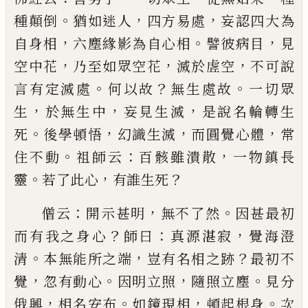
。
，
，
種顛倒
猶如
迷人
四方易處
妄認四大為
，
。
，
自身相
六塵緣影為自
心相
譬彼病目
見
，
，
，
空中花
乃至如眾空花
滅於虗空
不可說
。
？
。
言有定滅處
何以故
無生處故
一切眾
，
，
，
生
於
無生中
妄見生滅
是說名輪轉生
。
，
，
，
死
後學頓悟
幻識
生滅
而圓覺心體
常
。
：
，
住不動
祖師云
百骸雖潰散
一
物鎮長
。
，
？
靈
若了此心
有誰生死
：
，
。
僧云
開示甚明
無不了然
因甚最初
？
：
，
而有我之身心
師曰
真源湛寂
覺海澄
。
，
？
清
本無能所之端
豈有名相
之跡
最初不
，
。
，
。
覺
忽有動心
因明立照
隨照立塵
見分
，
。
，
。
俄興
相名安布
如鏡現相
頓起根身
次