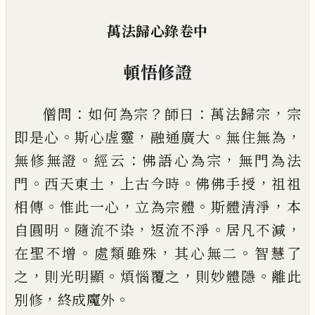
萬法歸心錄卷中
頓悟修證
：
？
：
，
僧問
如何為宗
師曰
萬法歸宗
宗
。
，
。
，
即是心
斯心虗靈
融通廣大
無住無為
。
：
，
無修無證
經云
佛語心為宗
無
門為法
。
，
。
，
門
西天東土
上古今時
佛佛手授
祖祖
。
，
。
，
相傳
惟此一心
立為宗體
斯體清淨
本
。
，
。
，
自圓明
隨流不染
返流不淨
居凡不減
。
，
。
在聖不增
處類雖殊
其心無二
智慧了
，
。
，
。
之
則光明顯
煩惱覆之
則妙體隱
離此
，
。
別修
終成魔外