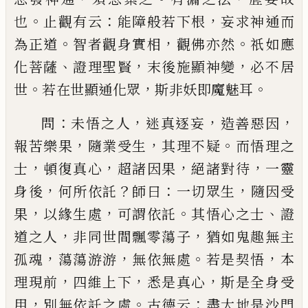
。
：
，
也
止觀有云
能
障般若下根
妄求神通而
。
，
。
為正道
智者觀身實相
觀
佛亦然
祇如應
、
，
，
化菩薩
證理聖賢
末後施顯神變
必
不居
。
，
。
世
若在世顯通化眾
斯非妖即魔魅耳
：
，
，
，
問
未悟之人
迷真逐妄
造善惡因
，
，
。
報苦樂果
隨業受
生
其理不疑
而悟理之
，
，
，
，
士
頓復真心
超諸因果
絕諸
對待
一靈
，
？
：
，
身後
何所依託
師曰
一切眾生
隨因受
，
，
。
、
果
以緣生處
可謂依託
其悟心之士
證
，
，
道之人
非同世
間飄零蕩子
猶如鬼趣無主
，
，
。
，
孤魂
蕩蕩游游
無依無
處
若是契悟
本
，
，
，
理現前
四維上下
悉是真心
斯是全
身受
，
。
：
用
別無依託之處
古德云
盡大地是沙門