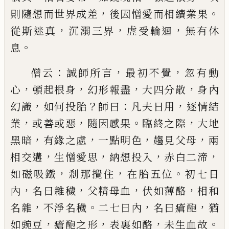
，
。
則隨想而世
界成差
後因憎愛而相續業果
，
，
，
從斯迷真
沉溺三界
虗受輪迴
無有休
。
息
：
，
，
僧云
誠師所言
最初不覺
忽有動
，
，
，
，
心
頓起根身
幻形
報盡
大四分散
身內
，
？
：
，
幻識
如何投胎
師曰
凡夫日用
逐情結
，
，
。
，
業
或善或惡
隨因感果
臨終之際
大地
，
，
，
，
黑暗
有緣之處
一點明色
趨見父母
兩
，
，
，
，
相交遘
生憎愛思
納想投入
赤白二渧
，
，
。
如磁吸鐵
剎那攪住
在胎五位
初七日
，
，
，
，
內
名曰雜穢
父精母血
伏如薄酪
相和
，
。
，
，
名雜
不淨名穢
二七日內
名曰瘡
𨠖
猶
，
，
，
。
如豌豆
瘡
𨠖
之形
表裏如酪
未生血故