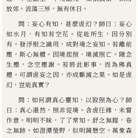
。
，
。
放郊
流蕩三界
無有休日
：
，
？
：
問
妄心有知
甚麼虗幻
師曰
妄心
，
。
，
如水月
有知若空
花
從能所生
因分別
。
，
。
有
發浮根之識用
成對境之妄
知
若離前
，
。
，
。
塵
斯心無體
因境起照
境滅照亡
隨念
，
。
，
生
塵
念空塵謝
若將此影事
而為佛真
。
，
。
體
可謂虗妄之
因
亦成斷滅之果
如是虗
，
？
幻
豈能真實
：
，
？
問
如何謂真心靈知
以寂照為心
師
：
，
。
，
曰
真心湛然
照
非從境
含虗任緣
未嘗
。
，
。
，
作意
明明不昧
了了常知
舒
之無蹤
卷
。
，
。
之無跡
如澄潭瑩野
似明鏡懸空
萬象森