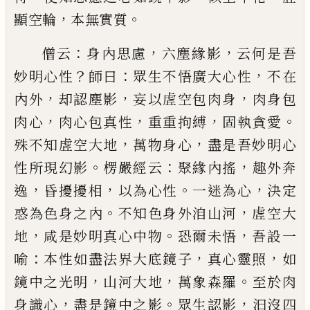
，
。
顯空輪
本無實質
：
，
，
僧云
身內思慮
六塵緣影
云何是吾
？
：
，
妙明心性
師曰
眾生不悟廣大心性
不在
，
，
，
內外
却認塵影
妄以虗空
包肉身
肉身包
，
，
，
。
肉心
肉心包真性
重重拘縛
固執貪
愛
，
，
殊不知虗空大地
萬物身心
盡是吾妙明心
。
：
，
性所
現幻影
楞嚴經云
聚緣內搖
趣外奔
，
，
。
，
逸
昏擾擾相
以
為心性
一迷為心
決定
。
，
惑為色身之內
不知色身外
洎山河
虗空大
，
。
，
地
咸是妙明真心中物
恐爾未悟
吾
設一
：
，
，
喻
本性如盡法界大底鏡子
真心靈照
如
，
，
。
鏡中
之光明
山河大地
萬象森羅
至於肉
，
。
，
身識心
盡是鏡
中之影
眾生認影
汩沒四