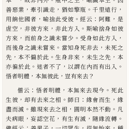
本一
故非內外
瓶中之空
喻識本空
因
，
，
。
，
善惡業
牽引識走
猶如擎瓶
千里遠行
，
。
：
，
用餉他國者
喻捨此受彼
經云
阿難
是
，
，
。
虗空
非彼方來
非此方入
斯喻捨身如彼
，
。
，
方
來
而前身之識未嘗少
受身如此方入
。
，
而後身之識
未嘗來
當知身死非去
未死之
，
。
，
，
先
本不偏於此
生身
非來
未生之先
本
。
，
。
亦徧於此
迷者不了
以謂在內而
有出入
，
，
？
悟者明體
本無彼此
豈有來去
：
，
。
僧云
悟者明體
本無來去現今
死此
，
。
：
，
生彼
却有去來
之相
師曰
緣會而生
緣
。
，
。
盡而滅
雖現來去之相
圓明
本然不動
凡
，
，
，
。
夫病眼
妄認空花
有生有滅
隨緣流轉
：
，
，
，
佛經云
善男子
一切眾生
從無始來
種