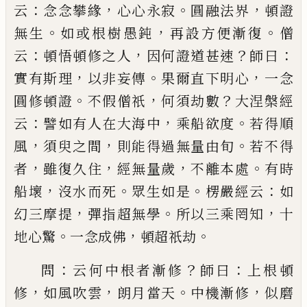
：
，
。
，
云
念念攀緣
心心
永寂
圓融法界
頓證
。
，
。
無生
如或根樹愚鈍
再設方便
漸復
僧
：
，
？
：
云
頓悟頓修之人
因何證道甚速
師曰
，
。
，
實有
斯理
以非妄傳
果爾直下明心
一念
。
，
？
圓修頓證
不假
僧祇
何須劫數
大涅槃經
：
，
。
云
譬如有人在大海中
乘
船欲度
若得順
，
，
。
風
須臾之間
則能得過無量由旬
若
不得
，
，
，
。
者
雖復久住
經無量歲
不離本處
有時
，
。
。
：
船壞
沒
水而死
眾生如是
楞嚴經云
如
，
。
，
幻三摩提
彈指超無
學
所以三乘罔知
十
。
，
。
地心驚
一念成佛
頓超祇劫
：
？
：
問
云何中根者漸修
師曰
上根頓
，
，
。
，
修
如風吹雲
朗月
當天
中機漸修
似磨