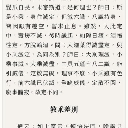
。
，
？
：
髮爪自長
未審斯
道
是何理也
師曰
斯
，
，
，
，
是小乘
身住滅定
但滅六識
八
識持身
，
。
，
皆因厭有趣空
暫求止息
雖然
入此定
，
，
，
。
中
壽
煖不滅
後時識起
如隔日瘧
須悟
，
。
：
，
性定
方脫輪迴
問
大迦葉得滅盡定
與
，
？
：
，
小乘滅定
為同為別
師曰
大乘
理滅
小
。
，
，
乘事滅
大乘滅盡
由具五蘊七八二識
能
，
，
。
引
威儀
定散無礙
理事不廢
小乘雖有色
，
，
，
，
行
前六識已
伏滅
全缺威儀
定散不圓
，
。
廢事偏寂
故定不同
教乘差別
：
，
，
僧云
如上廣示
頓悟法門
晚學見