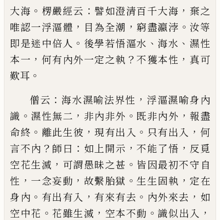
。
：
，
大海
楞嚴經云
譬如澄清百千大海
棄之
，
，
。
唯認一
浮漚體
目為全潮
窮盡瀛浡
汝等
。
、
、
即是迷中倍人
後
學若悟漚水
海水
濕性
，
？
，
本一
何有內外一定之執
不
獲本性
真可
。
歎耳
：
，
僧云
海水濕喻法界性
浮漚濕喻身內
。
，
。
，
識
濕性無二
非內非外
既非內外
報盡
。
，
。
，
命終
離此生彼
現有出入
只有出入
何
？
：
，
，
言不內
師曰
如上開示
不能了悟
反覓
，
。
空花生滅
可謂愚昧之甚
皆因最初不守自
，
，
。
，
性
一念
妄動
故繫胎獄
生生固執
定在
。
，
。
，
身內
有出有入
有來
有去
內外來去
如
。
，
。
，
空中花
花雖生滅
空本不動
識似
出入