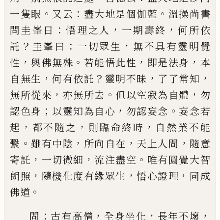
。
：
。
一隻
眼
又云
盡大地是個伽藍
溫操尚書
：
，
，
問圭峯曰
悟理
之人
一期壽終
何所依
？
：
，
託
圭峯曰
一切眾生
無不具
有靈明覺
，
。
，
，
性
與佛無殊
若能悟此性
即是法身
本
，
？
，
，
自
無生
何有依託
靈明不昧
了了常知
，
。
，
無所從來
亦無
所去
但以空寂為自體
勿
；
，
。
認色身
以靈知為自心
勿
認妄念
妄念若
，
，
，
起
都不隨之
則臨命終時
自然業不
能
。
，
，
，
繫
雖有中陰
所向自在
天上人間
隨意
，
，
。
寄託
一切
微細
流注盡空
唯有圓覺大智
，
，
，
朗照
隨機化度有緣
眾生
悟心證理
同成
。
佛道
：
，
，
，
問
古有高僧
全身坐化
長年不壞