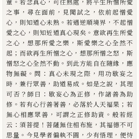
。
，
，
童
若念真心
可往熟處
將平生所憎所愛
，
，
，
之事
尋在
面前
見聞試之
依前起憎愛
，
。
，
心
則知道心未熟
若遇
逆順境界
不起憎
，
。
愛之心
則知近道真心現矣
意欲
再生所愛
，
，
之心
想那所愛之樂
斯愛樂之心全然不
；
，
，
起
而欲再生所憎之心
想那所憎之怒
斯
。
，
憎怒之心
全然不動
到此方能自在隨緣
應
。
：
，
物無礙
問
真心未
現之際
用功歇妄之
，
，
。
，
時
兼行眾善
助道易成
如是之
說
其理
？
：
，
可否
師曰
歇妄心為正修
作諸善為助
。
，
；
修
若
有心行善著善
必落於人天福果
若
，
。
無心相應眾善
可謂之正修助資
般若經
：
！
，
云
須菩提
菩薩無住相布
施
其福德不可
。
，
，
思量
今見學者偏執不圓
少有悟理
便恃