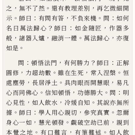
，
。
，
之
無不了然
還有
教理差別
再乞微細開
。
：
，
。
：
示
師曰
有問有答
不負來機
問
如何
？
：
，
名曰萬法歸心
師曰
如金隨匠
作器多
，
，
。
，
般
諸
器入爐
融消一體
萬法歸心
亦復
。
如是
：
，
？
：
問
頓悟法門
有何勝力
師曰
正解
，
。
，
。
圓修
力超劫數
雖
在生死
常入涅槃
恒
，
。
，
處塵勞
長居淨土
具肉眼而開
慧眼
易凡
。
，
。
：
心而同佛心
信知頓悟
功德勝大
問
明
，
，
。
心
見性
如人飲水
冷煖自知
其說亦無所
。
：
，
。
據
師曰
學人
用心親切
參究真實
忽爾
，
。
，
身心一如
慧光頓發
覷
破
空劫已前
親到
。
，
。
本覺之地
有口難言
有筆難述
如人
飲