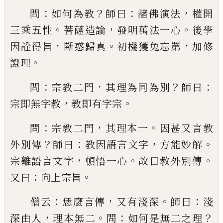
：
？
：
，
問
如何為教
師曰
諸佛演法
權開
。
，
。
三乘五性
菩薩造
論
發明萬法一心
後學
，
。
，
因詮得旨
斷惑歸真
初機獲
兔忘
罤
加修
。
證理
：
，
？
：
問
宗教二門
其理為同為別
師曰
，
。
宗即無字教
教即
有字宗
：
，
。
問
宗教二門
其理本一
因甚又言教
？
：
，
。
外別傳
師曰
教
因語言文字
方能妙解
，
。
。
宗離語言文字
頓悟一心
故
曰教外別傳
：
。
又曰
向上宗旨
：
，
。
：
僧云
恁麼言傳
又有淺深
師曰
淺
，
。
：
？
深由人
理本無二
問
如何是無二之理