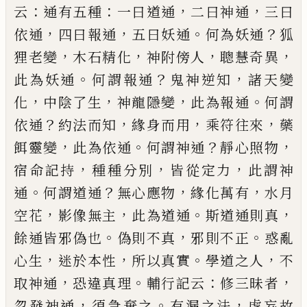
：
：
，
，
云
通有五種
一曰道通
二曰神通
三曰
，
，
。
？
依通
四曰報通
五曰妖通
何為妖通
狐
，
，
，
，
狸老變
木石精化
神附傍人
聰慧奇異
。
？
，
此為妖通
何謂報通
鬼神逆知
諸天變
，
，
，
。
化
中陰了生
神龍隱變
此為報通
何謂
？
，
，
，
依通
約法而知
緣身而用
乘符往來
藥
，
。
？
，
餌靈變
此為依通
何謂神通
靜心照物
，
，
，
宿命記持
種種分別
皆從定力
此謂神
。
？
，
，
通
何謂道通
無心應物
緣化萬有
水月
，
，
。
，
空花
影像無主
此為道通
斯道通則真
。
，
。
餘通皆邪偽也
偽
則不真
邪則不正
惑亂
，
，
。
，
心生
迷於本性
所以真實
學
道之人
不
，
。
：
，
取神通
恐違真理
輔行記云
修三昧者
，
。
，
忽
發神通
須急棄之
有漏之法
虗妄故