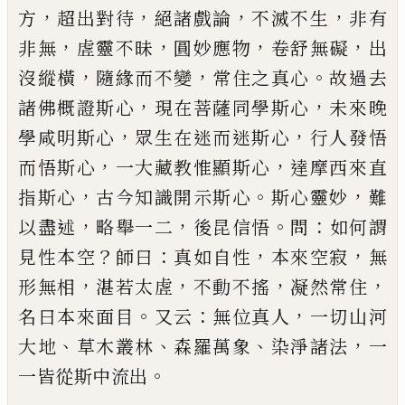
，
，
，
，
方
超出對待
絕諸戲
論
不滅不生
非有
，
，
，
，
非無
虗靈不昧
圓妙應物
卷舒無
礙
出
，
，
。
沒縱橫
隨緣而不變
常住之真心
故過去
，
，
諸佛
概證斯心
現在菩薩同學斯心
未來晚
，
，
學咸明斯心
眾生在迷而迷斯心
行人發悟
，
，
而悟斯心
一大藏教
惟顯斯心
達摩西來直
，
。
，
指斯心
古今知識開示斯心
斯心靈妙
難
，
，
。
：
以盡述
略舉一二
後昆信悟
問
如何謂
？
：
，
，
見性本空
師曰
真如自性
本來空寂
無
，
，
，
，
形無相
湛若
太虗
不動不搖
凝然常住
。
：
，
名曰本來面目
又云
無位
真人
一切山河
、
、
、
，
大地
草木叢林
森羅萬象
染淨諸法
一
。
一皆從斯中流出