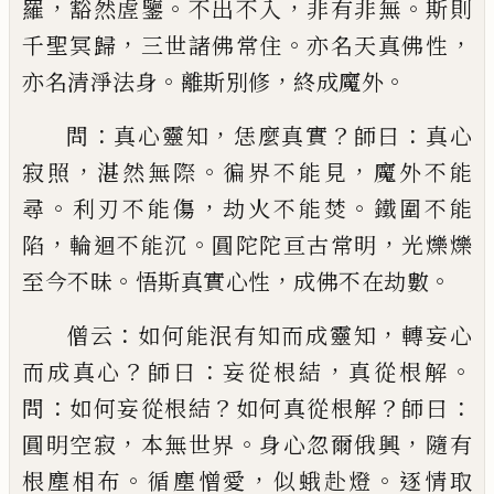
，
。
，
。
羅
豁然虗鑒
不出不入
非有非無
斯則
，
。
，
千聖冥歸
三
世諸佛常住
亦名天真佛性
。
，
。
亦名清淨法身
離斯別
修
終成魔外
：
，
？
：
問
真心靈知
恁麼真實
師曰
真心
，
。
，
寂照
湛然無際
徧
界不能見
魔外不能
。
，
。
尋
利刃不能傷
劫火不能焚
鐵
圍不能
，
。
，
陷
輪迴不能沉
圓陀陀亘古常明
光爍爍
。
，
。
至
今不昧
悟斯真實心性
成佛不在劫數
：
，
僧云
如何能泯有知而成靈知
轉妄心
？
：
，
。
而成真心
師
曰
妄從根結
真從根解
：
？
？
：
問
如何妄從根結
如何真從
根解
師曰
，
。
，
圓明空寂
本無世界
身心忽爾俄興
隨有
。
，
。
根塵相布
循塵憎愛
似蛾赴燈
逐情取