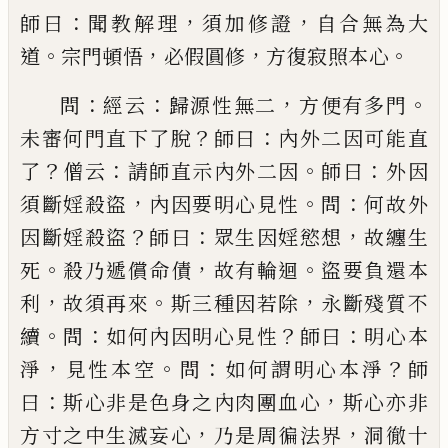
：
，
，
師曰
聞教解理
須加修證
自合
無為大
。
，
，
。
道
宗門頓悟
必假圓修
方復寂照本心
：
：
，
。
問
經云
歸源性無二
方便有多門
？
：
未審何門直下了
脫
師曰
內外二因可能直
？
：
。
：
了
僧云
請師直示內外二
因
師曰
外因
，
。
：
須斷婬殺盜
內因要明心見性
問
何故
外
？
：
，
因斷婬殺盜
師曰
眾生因婬慾想
故纏生
。
，
。
死
殺乃
遞償命債
故有輪迴
盜要負還本
，
。
，
利
故須再來
斯三
種因若除
永斷殘質不
。
：
？
：
續
問
如何內因明心見性
師
曰
明心本
，
。
：
？
淨
見性本空
問
如何謂明心本淨
師
：
，
曰
斯
心非是色身之內肉團血心
斯心亦非
，
，
方寸之中生
滅妄心
乃是周徧法界
洞徹十