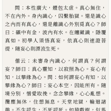
：
，
。
，
問
本性廣大
體包太虗
真心無住
。
，
。
不在內外
身內識
心
囚繫胎獄
還是識心
，
？
之內而有真心
還是離識心
外別覓真心
師
：
，
。
，
曰
礦中有金
波內有水
在纏藏識
隱
覆
。
，
真如
初學人須悟真妄
依真心則速證菩
，
。
提
隨妄
心則漂流生死
：
，
？
僧云
未審身內識心
何謂真
何謂
？
：
，
。
妄
師曰
真心靈知
以寂照為心
妄心有
，
。
：
，
知
以攀緣為心
問
如何謂妄心
有知
以
？
：
，
。
攀緣為心
師曰
妄心本空
因能所有
隨
，
。
，
。
境分
別
憎愛取挽
念念攀緣
心心亂想
，
。
，
攬塵無休
住想無
息
天堂地獄
輪迴諸
。
，
。
，
趣
不生認生
不死認死
如猿戲
樹
似馬