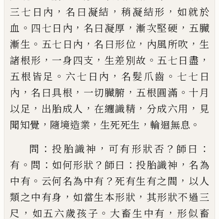
，
，
，
三七日內
名曰凝結
稍凝結形
如就於
。
，
，
，
血
四七日內
名曰凝厚
漸次堅硬
五臟
。
，
，
，
漸生
五七日內
名曰形位
內風所吹
生
，
，
。
，
諸根形
一身四支
生差別故
五七日盡
。
，
。
五根皆足
六七日內
名髮爪齒
七七日
，
，
，
。
內
名曰具根
一切臟腑
五根圓滿
十月
，
，
，
，
以足
出胎成人
在纏識精
分成六用
見
，
，
，
。
聞知覺
隨境造業
生死死生
輪迴無息
：
，
？
：
問
投胎識神
可有形狀否
師曰
。
：
？
：
，
有
問
如何形狀
師曰
投胎識神
名為
。
？
，
中有
云何名為中有
死有生有之間
以人
，
，
類之中有身
如當生本形狀
其形狀不過三
，
。
，
尺
如五六歲孩子
大畜生中有
形似畜