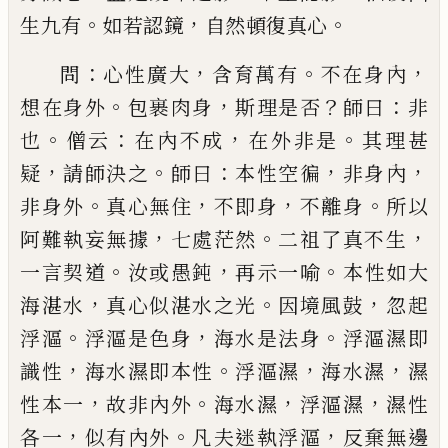
。
，
。
生九有
如若認鏡
自然頓
復真心
：
，
。
，
問
心性廣大
含育萬有
不在身內
。
，
？
：
想在身外
包裹肉
身
斯理是否
師曰
非
。
：
，
。
也
僧云
在內不成
在外非是
其
理甚
，
。
：
，
，
疑
請師決之
師曰
本性空徧
非身內
。
，
，
。
非身外
真
心無住
不即身
不離身
所以
，
。
，
阿難執妄無據
七處茫
然
二祖了真不生
。
，
。
一言契道
汝或愚鈍
再示一喻
本
性如大
，
。
，
海湛水
真心似湛水之光
因境風鼓
忽起
。
，
。
浮
漚
浮漚是色身
海水是法身
浮漚濕即
，
。
，
，
識性
海水濕
即本性
浮漚濕
海水濕
濕
，
。
，
，
性本一
故非內外
海水濕
浮漚濕
濕性
，
。
，
各一
似有內外
凡夫迷執浮漚
反棄無
邊