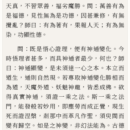
，
，
。
：
天真
不習眾善
福劣魔勝
問
萬善有為
，
，
，
是福德
見性無為是功德
因甚兼修
有無
？
：
，
；
攪亂
師曰
有為著
有
果報人天
有為無
，
。
染
功顯性德
：
，
。
問
既是悟心證理
便有神通變化
今
，
，
？
時悟理者甚多
而具神通者最少
何也
師
：
，
。
曰
神通顯變
是未須達一
心之本
本立而
，
。
道生
通則自然現
若專取神通變化
勝相而
，
、
，
。
為道
天魔外道
妖魅神龍
皆悉成佛
欲
，
。
得真
實神通
須證一乘之法
斯一乘之法
，
，
，
門
能發般若妙
用
即塵勞而成正覺
現生
，
，
死而證涅槃
剎那中而革
凡作聖
須臾間而
。
，
。
變有歸空
如是之神變
非幻法能
為
古德