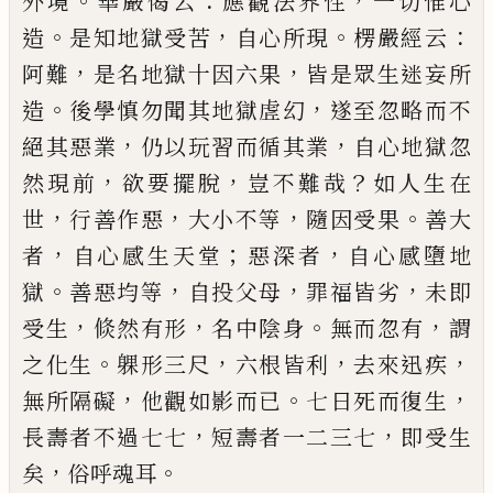
。
：
，
外境
華嚴偈云
應觀法界性
一切惟心
。
，
。
：
造
是知
地獄受苦
自心所現
楞嚴經云
，
，
阿難
是名地獄十因
六果
皆是眾生迷妄所
。
，
造
後學慎勿聞其地獄虗幻
遂至忽略而不
，
，
絕其惡業
仍以玩習而循其業
自心
地獄忽
，
，
？
然現前
欲要擺脫
豈不難哉
如人生在
，
，
，
。
世
行
善作惡
大小不等
隨因受果
善大
，
；
，
者
自心感生天堂
惡深者
自心感墮地
。
，
，
，
獄
善惡均等
自投父母
罪福皆
劣
未即
，
，
。
，
受生
倐然有形
名中陰身
無而忽有
謂
。
，
，
，
之化
生
躶形三尺
六根皆利
去來迅疾
，
。
，
無所隔礙
他觀如
影而
已
七日死而復生
，
，
長壽者不過七七
短壽者一
二三七
即受生
，
。
矣
俗呼魂耳