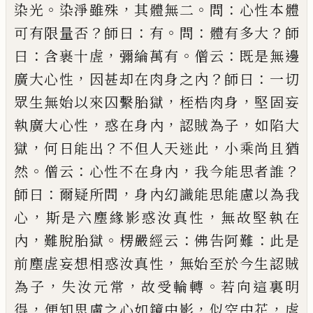
。
，
。
：
染光
染淨雖殊
其體無二
問
心性本體
？
：
。
：
？
可有限量否
師曰
有
問
體有多大
師
：
，
。
：
曰
含裹十虗
彌綸萬有
僧云
既是無邊
，
？
：
廣大心性
因甚
却在肉身之內
師曰
一切
，
，
眾生無始以來囚繫胎獄
桎梏肉身
堅固妄
，
，
，
執廣大心性
惑在身內
認賊為子
如陷大
，
？
，
獄
何日能出
不但人天迷此
小乘尚且猶
。
：
，
？
然
僧云
心性不在身內
我今能思者誰
：
，
師曰
爾疑所問
身內幻識能思能慮以為我
，
，
心
斯是六塵緣影惑汝
真性
無故堅執在
，
。
：
：
內
難脫胎獄
楞嚴經云
佛告阿難
此是
，
前塵虗妄想相惑汝真性
無始至於今生認賊
，
，
。
為子
失汝元常
故受輪轉
若向這裏明
，
，
，
得
便知思慮
之心如鏡中影
似空中花
虗