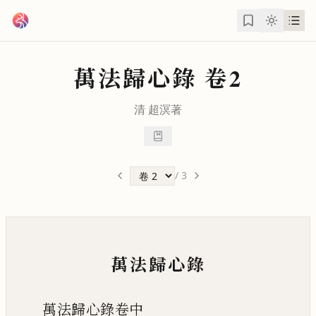
跳到主要內容
萬法歸心錄
卷2
清
超溟
著
/
3
萬法歸心錄
萬法歸心錄卷中