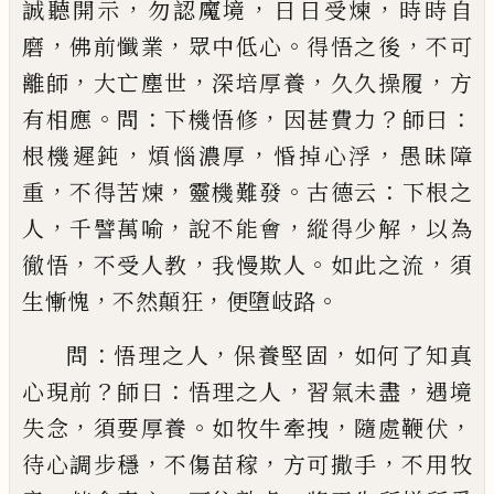
，
，
，
誠聽
開示
勿認魔境
日日受煉
時時自
，
，
。
，
磨
佛前懺業
眾中
低心
得悟之後
不可
，
，
，
，
離師
大亡塵世
深培厚養
久久
操履
方
。
：
，
？
：
有相應
問
下機悟修
因甚費力
師曰
，
，
，
根機遲
鈍
煩惱濃厚
惛掉心浮
愚昧障
，
，
。
：
重
不得苦煉
靈機難
發
古德云
下根之
，
，
，
，
人
千譬萬喻
說不能會
縱得少解
以為
，
，
。
，
徹悟
不受人教
我慢欺人
如此之流
須
，
，
。
生慚愧
不然顛狂
便墮岐路
：
，
，
問
悟理之人
保養堅固
如何了知真
？
：
，
，
心現前
師曰
悟
理之人
習氣未盡
遇境
，
。
，
，
失念
須要厚養
如牧牛牽拽
隨處鞭伏
，
，
，
待心調步穩
不傷苗稼
方可撒手
不用牧