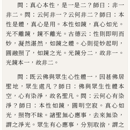
：
，
？
：
問
真心本性
是一是二
師曰
非一
。
：
？
？
：
非二
問
云何非一
云何非二
師曰
本
，
。
，
。
性是體
真心是用
本性如鏡
真心
如光
，
。
：
光不離鏡
鏡不離光
古德云
性則即明而
，
，
。
，
妙
凝
然湛然
如鏡之體
心則從妙起明
，
。
，
。
圓融照了
如鏡之
光
光鏡分二
故非一
，
。
光鏡本一
故非二
：
，
問
既云佛與眾生心性體一
因甚佛居
，
？
：
聖地
眾生處
凡
師曰
佛與眾生性體本
，
，
。
：
空
心有染淨
故名聖凡
問
云何心有染
？
：
，
。
淨
師曰
本性如鏡
圓明空寂
真心如
，
。
，
，
光
照物不昧
諸聖無心應事
去來無染
。
，
，
謂之淨光
眾生
有心應事
分別取捨
謂之