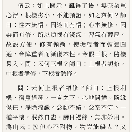
：
，
，
僧云
如上開示
雖得了悟
無奈業重
，
，
，
？
心浮
根機劣小
不能頓證
如之奈何
師
：
，
；
，
曰
性本無悟
因迷而有悟
心
本無修
因
。
，
。
染而有修
所以煩惱有淺深
習氣有薄厚
，
，
故設方便
修有頓漸
使垢輕者而頓證圓
，
。
，
通
令障重
者而漸復本性
今假三根
隨機
。
：
？
：
，
易入
問
云何三根
師
曰
上根者頓修
，
。
中根者漸修
下根者勉修
：
？
：
問
云何上根者頓修
師曰
上根利
，
。
，
。
機
宿熏道種
一言
之下
心地開通
隨緣
，
。
，
。
保任
淨除流識
念動不續
念空
不守
一
，
。
，
。
種平懷
泯然自盡
觸目遇緣
無非妙用
：
，
？
溈山
云
汝但心不附物
物豈能礙人
又