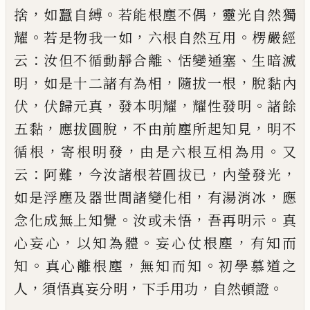
，
。
，
捨
如蠶自縛
若能根塵不偶
靈光自然獨
。
，
。
耀
若是物我一如
六根
自然互用
楞嚴經
：
、
、
云
汝
但
不循動靜合離
恬變通塞
生暗滅
，
，
，
明
如是十二諸有為相
隨拔一根
脫黏內
，
，
，
。
伏
伏歸元真
發本明耀
耀性發明
諸餘
，
，
，
五黏
應拔圓脫
不由前塵所起知見
明不
，
，
。
循根
寄根明發
由是六根
互相為用
又
：
，
，
，
云
阿難
今汝諸根若圓拔已
內瑩發光
，
，
如是浮塵及器世間諸變化相
有湯消冰
應
。
，
。
念化成
無上知覺
汝或未悟
吾再明示
真
，
。
，
心妄心
以知為體
妄心仗根塵
有知而
。
，
。
知
真心離根塵
無知而知
初學
慕道之
，
，
，
。
人
須悟真妄分明
下手用功
自然頓證