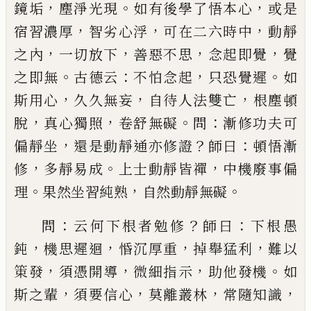
，
。
，
鏡垢
塵淨光現
如有後學了悟
本心
或是
，
，
，
宿習濃厚
智劣心浮
可在二六時中
動靜
，
，
，
，
之內
一切放下
善惡不思
念起即覺
覺
。
：
，
。
之即無
古德
云
不怕念起
只恐覺遲
如
，
，
，
斯用心
久久無妄
自待人
法雙亡
根塵頓
，
，
。
：
脫
真心獨照
卷舒無礙
問
漸修功夫
可
，
？
：
偏靜坐
還是動靜通亦修證
師曰
頓悟漸
，
。
，
修
多靜
易成
上士動靜皆禪
中機廢事偏
。
，
。
理
果然坐習純熟
自然動靜無礙
：
？
：
問
云何下根者勉修
師曰
下根愚
，
，
，
，
鈍
機思遲迴
惛沉
厚重
掉舉猛利
難以
，
，
，
。
䇿發
須憑開導
微細指示
助他
發機
如
，
，
，
，
斯之輩
須要信心
莫離叢林
常隨知識