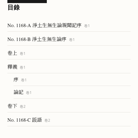
目錄
No. 1168-A 淨土生無生論親聞記序
卷
1
No. 1168-B 淨土生無生論序
卷
1
卷上
卷
1
釋義
卷
1
序
卷
1
論記
卷
1
卷下
卷
2
No. 1168-C 䟦語
卷
2