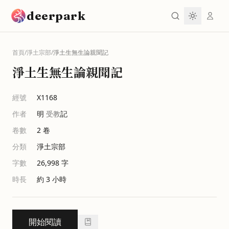
跳到主要內容
deerpark
首頁
/
淨土宗部
/
淨土生無生論親聞記
淨土生無生論親聞記
經號
X1168
作者
明
受教
記
卷數
2
卷
分類
淨土宗部
字數
26,998
字
時長
約 3 小時
開始閱讀