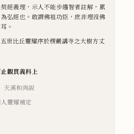
，
，
提契經義理
示
人不能步趨智者註解
累
，
。
，
為弘經也
敢謂佛祖功臣
庶非埋沒佛
。
云耳
第五世比丘靈耀序於楞嚴講寺之大樹方丈
訶止觀貫義科上
 天溪和尚說
門人靈耀補定