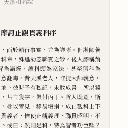
 天溪和尚說
摩訶止觀貫義科序
，
，
。
義
而於輔行事實
尤為詳晰
但湛師著
，
。
於科章
殊遜劼
毖聯貫之妙
後人謬稱荊
，
，
解為講經
讀科頭為家法
甚至猜科為
。
，
，
祖意翻晦
昔天溪老人
唯提大師義意
。
，
，
出地
彼時予有私記
未敢成
書
所以冀
，
，
。
，
世
片言隻字
俱付丙丁
哲人既逝
斯
，
，
，
聞
參以管見
移易增損
成止觀科上下
，
，
，
名貫義者
惟使止觀義理
聯貫昭明
不
。
：
，
？
耳
或曰
然則是科
特為智
者功臣歟