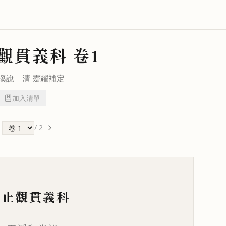
觀貫義科
卷1
溪
說 清
靈耀
補定
加入清單
/
2
訶止觀貫義科