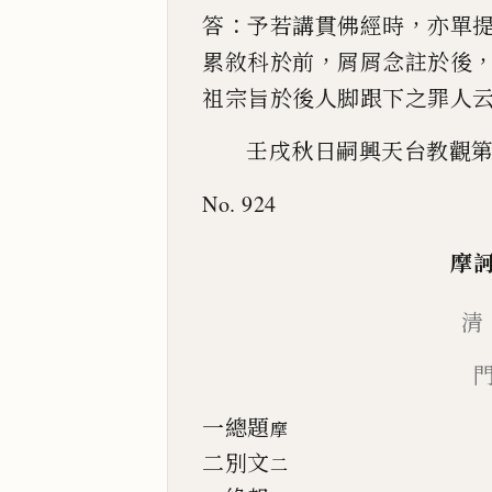
：
，
答
予若講貫佛經時
亦單
，
累敘科於前
屑屑念註於
後
祖宗旨於
後人脚跟下之罪人
壬戌秋日嗣興天台教觀
No. 924
摩
清
一總題
摩
二別文
二