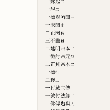
一緣起
二
一說
二
一標舉所聞
三
一未聞
止
二正聞
智
三不盡
雖
二述明宗本
二
一徵討宗元
然
二正述宗本
二
一標
行
二釋
二
一付藏宗傳
二
一敘付法緣
二
一佛傳迦葉
大