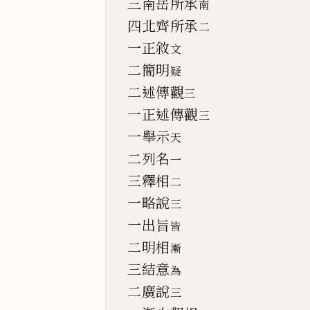
三南岳所承
南
四北齊所承
二
一正敘
文
二簡明
疑
二述傳觀
三
一正述傳觀
三
一舉示
天
二列名
一
三釋相
二
一略說
三
一出旨
皆
二明相
漸
三結意
為
二廣說
三