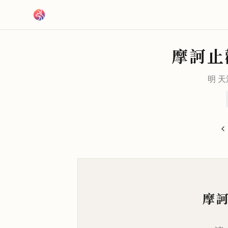
跳到主要內容
摩訶止
明
天
摩