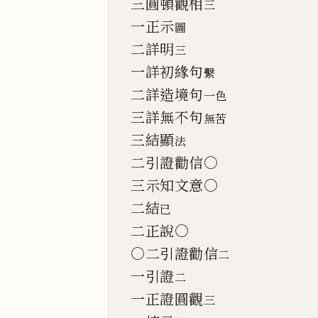
三圓頓觀相
三
一正示
圖
二詳明
三
一詳初緣句
繫
二詳造境句
一色
三詳無不句
無苦
三結顯
法
二引證勸信○
三示知文意○
二結
已
二正說○
○二引證勸信
二
一引證
二
一正證圓觀
三