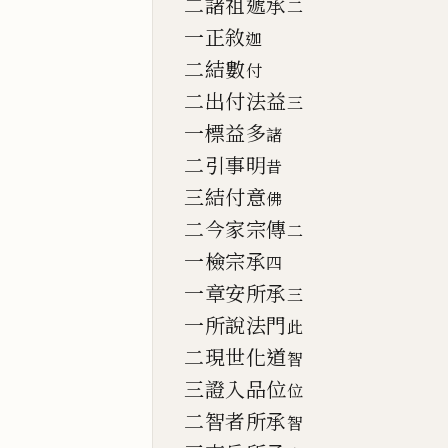
二諸祖遞承
二
一正敘
迦
二結數
付
二出付法益
三
一標益多
諸
二引事明
昔
三結付意
佛
二今家宗傳
二
一檢宗承
四
一章安所承
三
一所說法門
此
二現世化道
智
三證入品位
位
二智者所承
智