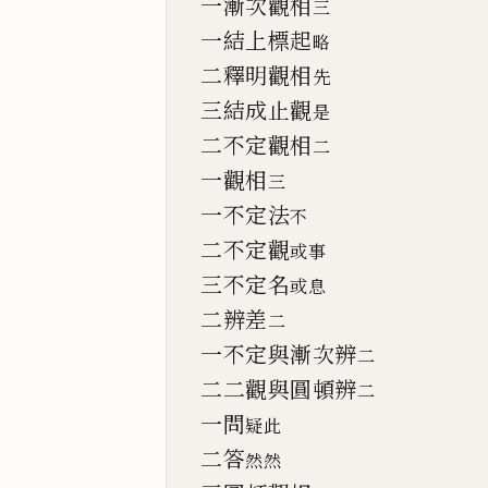
一漸次觀相
三
一結上標起
略
二釋明觀相
先
三結成止觀
是
二不定觀相
二
一觀相
三
一不定法
不
二不定觀
或事
三不定名
或息
二辨差
二
一不定與漸次辨
二
二二觀與圓頓辨
二
一問
疑此
二答
然然