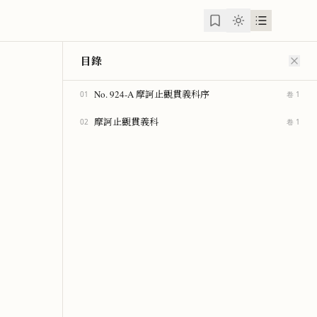
目錄
No. 924-A 摩訶止觀貫義科序
01
卷 1
摩訶止觀貫義科
02
卷 1