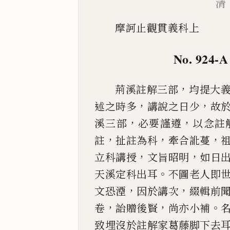
清
摩訶止觀貫義科上
No. 924-A
，
荊溪註解三部
均提大
，
，
述之時多
講說之日少
故
，
，
溪三部
必要謹遵
以念註
，
，
，
註
扯註為科
牽合訛蔓
，
，
立
科講授
文旨昭明
如日
。
天溪定科出耳
不圖老人即
，
，
文恐湮
因於講次
綴輯前
，
，
。
卷
詒贈後賢
尚
亦小補
致埋
沒於註解家葛藤脚下去