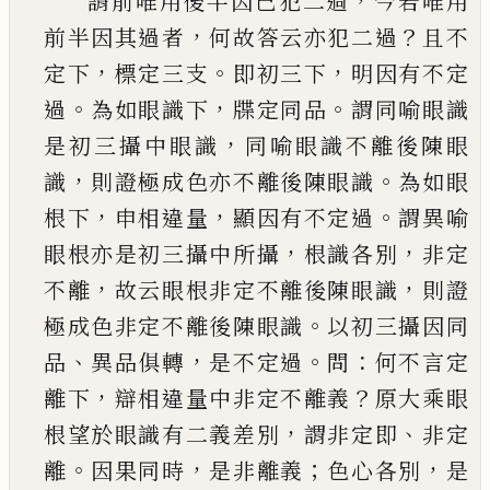
，
謂前唯用後半因
已
犯二過
今若唯用
，
？
前半因其
過者
何故答云亦犯二過
且不
，
。
，
定下
標定三支
即
初三下
明因有不定
。
，
。
過
為如眼識下
牒定同品
謂
同喻眼識
，
是初三攝中眼識
同喻眼識不離後陳
眼
，
。
識
則證極成色亦不離後陳眼識
為如眼
，
，
。
根下
申相違量
顯因有不定過
謂異喻
，
，
眼根亦是初三
攝中所攝
根識各別
非定
，
，
不離
故云眼根非定不
離後陳眼識
則證
。
極成色非定不離後陳眼識
以
初三攝因同
、
，
。
：
品
異品俱轉
是不定過
問
何不言定
，
？
離下
辯相違量中非定不離義
原大乘眼
，
、
根望於
眼識有二義差別
謂非定即
非定
。
，
；
，
離
因果同時
是
非離義
色心各別
是