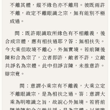
，
。
不離其體
縱不緣色亦不離用
彼
既兩許
，
，
不離
故定不離眼識之宗
無有能別不極
。
成過
：
，
問
既許眼識取所緣色有不相離義
後
，
？
：
。
合成宗體
應
有相扶過耶
答
無相扶失
，
。
今大乘
但
取境不離心
外
無實境
若前陳後
，
，
，
陳和合為宗了
立者即許
敵者不
許
立敵
。
，
。
共諍名為宗體
此中但諍言陳
未推意許
。
辯
宗竟
：
，
問
意謂小乘宗有不離義
大乘立定
，
。
：
不離眼識宗
是為相扶之過
答
意謂大
，
。
乘為明唯識之旨
故說
心外無境
若將前
，
。