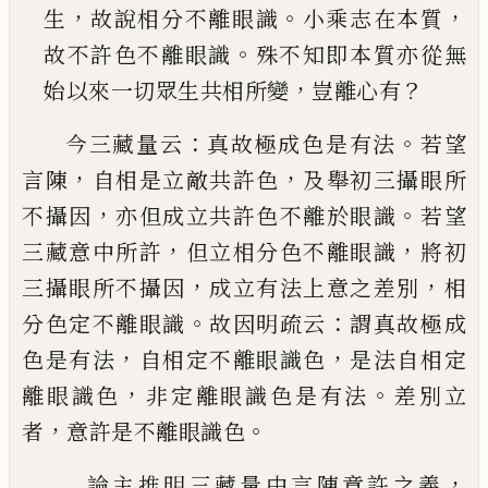
，
。
，
生
故說相分不離眼識
小乘志在本質
。
故不
許色不離眼識
殊不知即本質亦從無
，
？
始以來一
切眾生共相所變
豈離心有
：
。
今三藏量云
真故極成色是有法
若望
，
，
言陳
自相是
立敵共許色
及舉初三攝眼所
，
。
不攝因
亦但成立共
許色不離於眼識
若望
，
，
三藏意中所許
但立相分色
不離眼識
將初
，
，
三攝眼所不攝因
成立有法上意之
差別
相
。
：
分色定不離眼識
故因明疏云
謂真故極成
，
，
色是有法
自相定不離眼識色
是法自相定
，
。
離眼識
色
非定離眼識色是有法
差別立
，
。
者
意許是不離眼
識色
，
論主推明三藏量中言陳意許之義