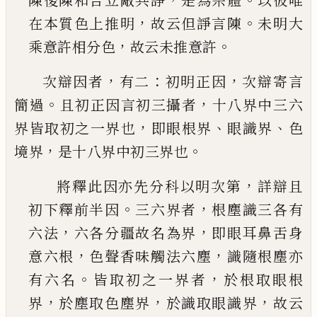
陳後陳和合立敵共諍
是為宗
體
以彼唯
，
。
在本質色上推明
故云但諍言陳
未明
大
，
。
乘意許相分色
故云未推意許
，
：
，
次辯因者
有二
初明正因
次辯寄言
。
，
簡過
且初正因
言初三攝者
十八界中三六
，
、
、
界皆取初之一界也
即
眼根界
眼識界
色
，
。
境界
是十八界中初三界也
，
將釋此因亦先分科以明次第
詳辯且
。
，
初下釋前
半因
三六界者
根塵識三各有
，
，
六法
六各分疆故
名為界
即眼耳鼻舌身
，
，
意六根
色聲香味觸法六
塵
識隨根塵亦
。
，
有六名
皆取初之一界者
於根取
眼根
，
，
，
界
於塵取色塵界
於識取眼識界
故云