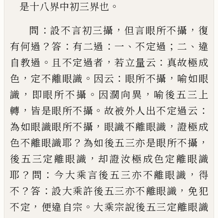
。
是十
八界中初三界也
：
，
，
問
設不言初三攝
但
言眼所不攝
復
？
：
：
、
；
、
有何過
答
有二
過
一
不定過
二
違
。
，
：
自教過
且不定過者
若立量云
真
故極成
，
。
：
，
色
定不離眼識
因云
眼所不攝
喻如眼
，
。
，
識
即
眼所不攝
因濶向異
喻後五三上
，
。
：
轉
皆是眼所不攝
故被外人出不定過云
，
，
為如眼識眼所不攝
眼識不
離眼識
證極成
？
，
色不離眼識耶
為如後五三亦是眼
所不攝
，
後五三定離眼識
却證汝極成色定離眼識
？
：
，
耶
問
今大乘言後五三亦不離眼識
得
？
：
，
不
答
設大乘
許後五三亦不離眼識
免犯
，
。
不定
便違自宗
大乘宗
說後五三定離眼識