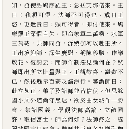
，
：
。
知
發使語鳩摩
羅王
急送支那僧來
王
：
，
。
曰
我頭可得
法師不可得
也
戒日王
，
：
，
。
怒
更遣責曰
頭可得者
即付使來
鳩
，
、
摩
羅王深懼言失
即命象軍二萬乘
水軍
，
，
。
三萬載
共
師同發
泝殑伽河以赴王所
，
，
，
王出境迎師
深生慶
慰
躬陳珍膳
作樂
。
：
？
散花
復請云
聞師作制惡見論
何在
奘
。
，
師即出所立比量與王
王觀歡喜
讚歎不
，
。
：
已
然後遍示百寮及諸淨行
尋謂師曰
，
。
此立甚正
弟子及諸師並皆信伏
但思餘
，
國小乘外道尚守
愚迷
欲於曲女城作一勝
，
，
，
會
集諸國義
學觀法師
高論
立敵同
，
，
？
，
許
取信當世
師為何如
法師然之
遂
。
聞諸國定日建會
奘師共王自冬初逆殑伽