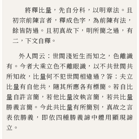
，
，
。
將釋比量
先自分科
以明章法
且
，
，
，
初宗前陳言者
釋成色字
為前陳有法
。
，
，
餘皆防過
且初真故下
明
所簡之過
有
，
。
二
下文自釋
：
，
外人問云
世間淺近生而知之
色離識
。
，
有
今者大乘
立色不離眼識
以不共世間共
，
？
：
所知故
比量何不犯
世間相違過
答
夫立
，
。
比量有自他共
隨其所應各有
標簡
若自比
，
，
量自許言簡
若他比量汝執言簡
若共
比量
。
，
勝義言簡
今此共比量有所簡別
真故之言
，
表
依勝義
即依四種勝義諦中體用顯現諦
。
立