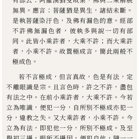
有部
云
阿羅漢猶受故業
佛與二乘解脫
。
：
，
。
無異
應言
菩
薩猶是異生
諸結未斷
，
。
是執菩薩染汙色
及佛有
漏色的意
經部
，
不許佛無漏色者
彼執多與說一
切有部
。
，
；
同
此皆小乘許者
大乘不許
而大乘許
，
。
，
者
小乘不許
故置極成言
簡此兩般不
。
極成色
，
，
，
若不言極成
但言真故
色是有法
定
。
，
，
不離眼識是宗
且言色時
許之不許
盡包
。
，
。
有法之中
在前小乘許者
大乘不許
今若
，
，
立為唯識
便犯一分
自所別不極成
亦犯一
，
。
，
。
分
違教之失
又大乘許者
小乘不許
今
，
，
。
立為
有法
即犯他一分
所別不極成
及至
，
，
，
舉初三攝
眼所
不攝因
便犯自他
隨一一