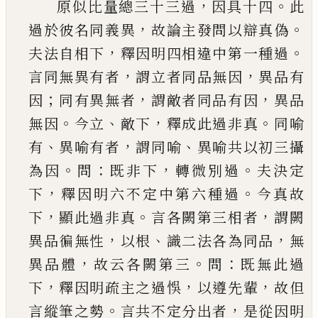
，
。
原似比量總三十三過
因具十四
此
，
。
過於彼名同
義異
故論主發問以辯真偽
，
。
夫法自相下
釋因明
四相違中第一種過
，
，
言同無異有者
謂立者同品
無因
異品有
；
，
，
因
同有異無者
謂敵者同品有因
異
品
。
、
，
。
無因
今立
敵下
釋成此過非真
同喻
、
，
、
有
異喻有
者
謂同喻
異喻共以初三攝
。
：
，
。
為因
問
既非下
轉微
別過
夫決定
，
。
下
釋因明六不定中第六種過
今真
故
，
。
，
下
顯此過非真
言各闕第三相者
謂闕
，
、
，
異品徧
無性
以根
識二法各為同品
無
，
。
：
異品體
故云各闕
第三
問
既無此過
，
，
，
下
釋因明疏主之過悞
以遵先
輩
故
但
。
，
言縱筆之勢
言共不定分出者
是從因明