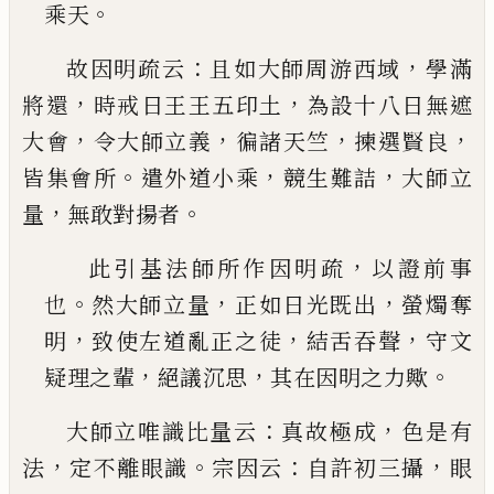
。
乘天
：
，
故因明疏云
且如大師周游西域
學滿
，
，
將還
時戒日
王王五印土
為設十八日無遮
，
，
，
，
大會
令大師立義
徧
諸天竺
揀選賢良
。
，
，
皆集會所
遣外道小乘
競生難詰
大師立
，
。
量
無敢對揚者
，
此引基法師所作因明疏
以證前事
。
，
，
也
然大師立
量
正如日光既出
螢燭奪
，
，
，
明
致使左道亂正之徒
結舌吞聲
守文
，
，
。
疑理之輩
絕議沉思
其在因明之
力歟
：
，
大師立唯識比量云
真故極成
色是有
，
。
：
，
法
定不離眼
識
宗因云
自許初三攝
眼