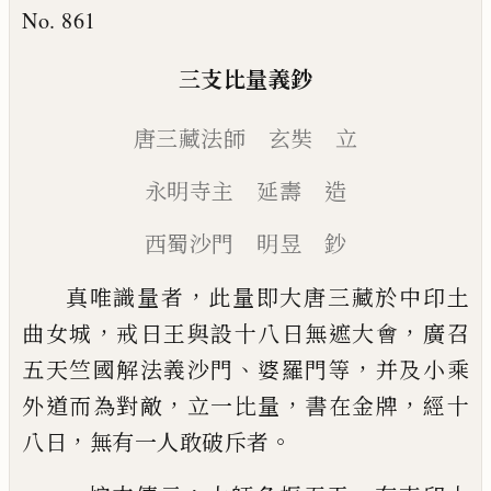
No. 861
三支比量義鈔
唐三藏法師 玄奘 立
永明寺主 延壽 造
西蜀沙門 明昱 鈔
，
真唯識量者
此量即大唐三藏於中印土
，
，
曲女城
戒
日王與設十八日無遮大會
廣召
、
，
五天竺國解法義
沙門
婆羅門等
并及小乘
，
，
，
外道而為對敵
立一比量
書在金牌
經十
，
。
八日
無有一人敢破斥者