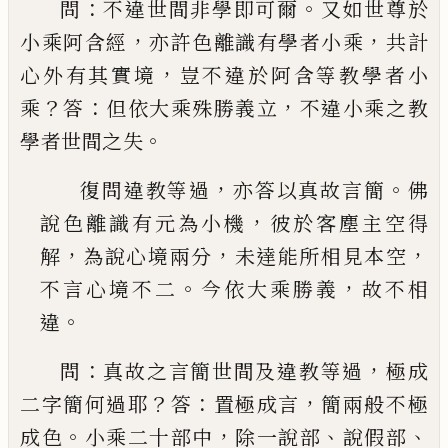
：
。
問
不違世間非學即可爾
又如世尊於
，
，
小乘阿含經
亦許色離識有學者小乘
共計
，
心外有其實境
豈不
違於阿含等教學者小
？
：
，
乘
答
但依大乘殊勝義立
不
違小乘之教
。
學者世間之失
，
。
復問違教等過
亦答以真故言簡
佛
，
說色離識有
元為小機
彼於客塵主空得
，
，
，
解
為說心境兩分
未
達能所相見本空
。
，
不言心境不二
今依大乘勝義
故不相
。
違
：
，
問
真故之言簡世間及違教等過
極成
？
：
，
二字簡何過
耶
答
置極成言
簡兩般不極
。
，
、
、
成色
小乘二十部中
除
一說部
說假部