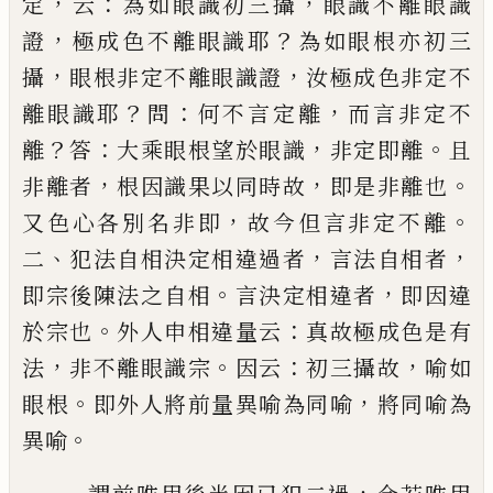
，
：
，
定
云
為如
眼識初三攝
眼識不離眼識
，
？
證
極成色不離眼識耶
為如眼根亦初三
，
，
攝
眼根非定不離眼識證
汝極成
色非定不
？
：
，
離眼識耶
問
何不言定離
而言非定不
？
：
，
。
離
答
大乘眼根望於眼識
非定即離
且
，
，
。
非離者
根因識
果以同時故
即是非離也
，
。
又色心各別名非即
故今
但
言非定不離
、
，
，
二
犯法自相決定相違過者
言法自
相者
。
，
即宗後陳法之自相
言決定相違者
即因違
。
：
於
宗也
外人申相違量云
真故極成色是有
，
。
：
，
法
非不離
眼識宗
因云
初三攝故
喻如
。
，
眼根
即外人將前量異
喻為同喻
將同喻為
。
異喻