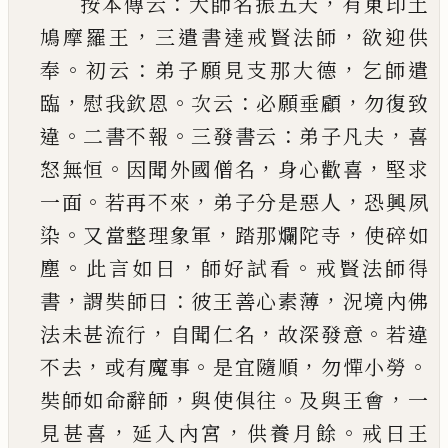
：
，
按本傳云
大師名振五天
有東印土
，
，
鳩摩羅王
三
遣書達戒賢法師
欲迎供
。
：
，
奉
初云
弟子願見支那
大德
乞師遣
，
。
：
，
臨
慰我欽恩
次云
必願垂顧
勿復致
。
。
：
，
違
二書不報
三發書云
弟子凡夫
喜
。
，
，
怒無恒
因聞
外國僧名
身心歡喜
堅求
。
，
，
一面
若再不來
弟子分
是惡人
恐興夙
。
，
，
染
又當整理象軍
踏那爛陀寺
使
碎如
。
，
。
塵
此言如日
師好試看
戒賢法師得
，
：
，
書
謂奘
師曰
彼王善心素薄
況境內佛
，
，
。
法未甚流行
自聞
仁名
故深發意
若違
，
。
，
。
不去
或有魔事
是宜隨順
勿
憚小勞
，
。
，
奘師如命辭師
與使俱往
及與王會
一
，
，
。
見
甚喜
延入內宮
供養月餘
戒日王