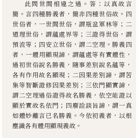
。
：
此問世間相違之過
答
以真故言
。
，
。
簡
言四種勝義
者
簡非四種世俗故
四
，
，
；
世俗者
一世間世俗
謂瓶
盆軍林等
二
，
；
，
道理世俗
謂蘊處界等
三證得世俗
謂
；
，
。
預流等
四安立世俗
謂二空理
勝義四
，
，
，
者
一體
用顯現諦
謂蘊處等有實體性
，
，
過初世俗說名勝
義
隨事差別說名蘊等
；
，
各有作用故名顯現
二因
果差別諦
謂苦
；
，
集等智斷證修因果差別
三依門
顯實諦
，
謂二空理過俗證得故名勝義
依空能證
以
；
，
顯於實故名依門
四廢詮談旨諦
謂一真
。
，
如體
妙離言
已
名勝義
今依初義者
以根
。
塵識各有體
用顯現義故