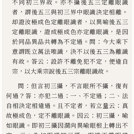
。
不同初三界故
亦不攝後五三定離眼
識
，
。
者
謂後五三與初三界中眼識決定相離
，
却證
汝極成色定離眼識者
以異喻後五三
，
，
定離眼識
證成極成色亦定離眼識
是因
。
：
於同品異品共轉
為不定過
問
今大乘下
，
意謂既立萬法唯識
決不
以後五三為離識
。
：
，
有故
答云
設許不離免犯不定
便違自
，
。
宗
以大乘宗說後五三宗離眼識故
：
，
，
問
但言初三攝
不言眼所不攝
復有
？
：
：
、
；
、
何過
答
亦犯二
過
一
不定過
二
法
。
，
：
自相決定相違過
且不定者
若立
量云
真
，
。
：
，
故極成色
定不離眼識
因云
初三攝
喻
。
如眼
識
即初三攝因濶向異喻眼根上轉出不