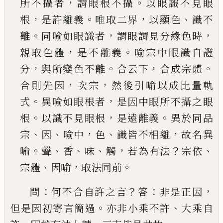
，
。
所不攝者
謂眼
根不攝
以眼識不見眼
，
。
，
、
根
是許離義
唯取二界
以
顯色
識不
。
，
，
離
同喻如眼識者
謂眼謂見分緣色時
，
。
親取色體
是不離義
喻宗中眼識自證
，
。
，
。
分
與所變
色不離
合云下
合成宗體
，
，
合則先因
次宗
然後引
喻以成比量軌
。
，
式
異喻如眼根者
是因中眼所不
攝之眼
。
，
。
根
以識不見眼根
是遠離義
異於同品
、
、
，
、
，
宗
因
喻中
色
識皆不相離
故名異
。
、
、
、
，
？
、
喻
聲
香
味
觸
若為
有法
宗依
、
，
。
宗體
因喻
取法同前
：
？
：
，
問
何不合自許之言
答
非是正因
。
、
但是因初寄言簡
過
亦非小乘不許
大乘自