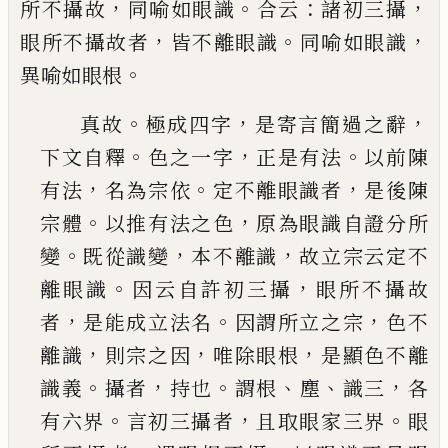
，
。
：
，
所不攝故
同喻如眼識
合
云
諸初三攝
，
。
，
眼所不攝故者
皆不離眼識
同喻如眼
識
。
異喻如眼根
。
，
，
真故
極成四字
是寄言簡過之辭
。
，
。
下文自釋
色之
一字
正是有法
以前陳
，
。
，
有法
名為宗依
定不離眼
識者
是後陳
。
，
宗體
以推有法之色
原為眼識自證
分所
。
，
，
變
既從識變
本不離識
故立宗云定不
。
，
離眼
識
因云自許初三攝
眼所不攝故
，
。
，
者
是能成立法
名
因謂所立之宗
色不
，
，
，
離識
則宗之因
唯除眼根
是顯色不離
。
，
。
、
、
，
識義
攝者
持也
謂根
塵
識三
各
。
，
。
有六
界
言初三攝者
且取眼家三界
眼