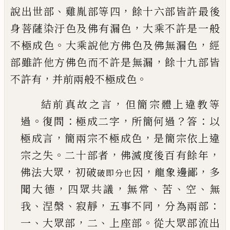
、
，
說出世部
雞胤部等四
餘十六部皆
許最後
，
身菩薩染汙色及佛有漏色
大乘不許是一
般
。
，
不極成色
大乘說他方佛色及佛無漏色
經
，
部雖
許他方佛色而不許是無漏
餘十九部皆
，
。
不許有
并
前兩般不極成色
，
結前真故之言
但簡宗體上違教等
。
：
，
？
：
過
復問
極成
二字
所簡何過
答
以
，
，
極成言
簡兩宗不極成色
是
簡宗依上違
。
，
，
宗之失
二十部者
佛滅度後百有餘
年
，
，
，
佛法大眾
初破
因
龍象邊鄙
多
破即分也
，
，
、
、
、
聞大德
四
眾共議
無常
苦
空
無
、
、
，
，
：
我
涅槃
寂靜
五事不同
分為
兩部
、
，
、
。
一
大眾部
二
上座部
從大眾部流出