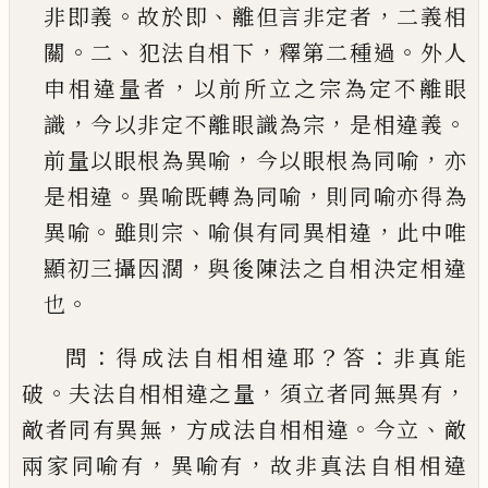
。
、
，
非即義
故於即
離但言非定
者
二義相
。
、
，
。
關
二
犯法自相下
釋第二種過
外人
，
申
相違量者
以前所立之宗為定不離眼
，
，
。
識
今以非
定不離眼識為宗
是相違義
，
，
前量以眼根為異喻
今以眼根為同喻
亦
。
，
是相違
異喻既轉為同喻
則
同喻亦得為
。
、
，
異喻
雖則宗
喻俱有同異相違
此中
唯
，
顯初三攝因濶
與後陳法之自相決定相違
。
也
：
？
：
問
得成法自相相違耶
答
非真能
。
，
，
破
夫法自相相違
之量
須立者同無異有
，
。
、
敵者同有異無
方成法自相
相違
今立
敵
，
，
兩家同喻有
異喻有
故非真法自相相
違