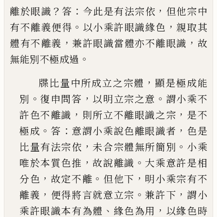
？
：
，
離於眼識
答
今此是有
法宗依
但他宗中
。
，
有不離義便得
以小乘許眼識緣
色
親取其
，
，
體有不離義
兼許眼識當體亦不離眼識
故
。
無能別不極成過
，
牒比量中所成立之宗體
顯是極成能
。
，
。
別
復申問
答
以明立宗之意
謂小乘不
，
，
許色不離識
則所立
不離眼識之宗
是不
。
：
，
極成
答
意謂小乘說色離眼
識者
色是
，
。
比量有法宗依
未合宗體無所簡別
小
乘
，
。
唯於本質色推
故說離識
大乘意許是相
，
。
，
分色
故定不離
但他下
明小乘宗有不
，
。
，
離義
便得將言
就意立宗
兼許下
謂小
、
，
乘許眼識本有為體
緣色
為用
以緣色時