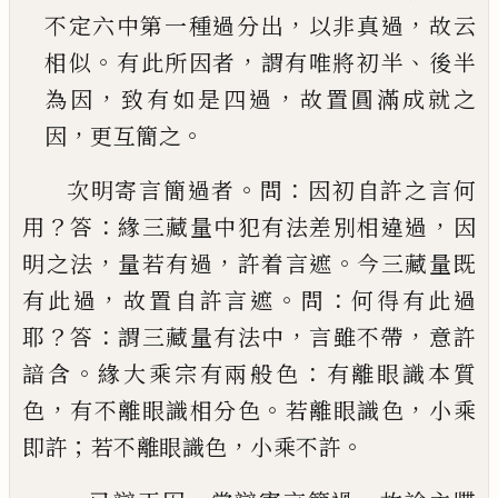
，
，
不定六中第一種過分出
以非真過
故云
。
，
、
相似
有
此所因者
謂有唯將初半
後半
，
，
為因
致有如是四
過
故置圓滿成就之
，
。
因
更互簡之
。
：
次明寄言簡過者
問
因初自許之言何
？
：
，
用
答
緣三藏
量中犯有法差別相違過
因
，
，
。
明之法
量若有過
許着
言遮
今三藏量既
，
。
：
有此過
故置自許言遮
問
何得有
此過
？
：
，
，
耶
答
謂三藏量有法中
言雖不帶
意許
。
：
諳含
緣
大乘宗有兩般色
有離眼識本質
，
。
，
色
有不離眼識相
分色
若離眼識色
小乘
；
，
。
即許
若不離眼識色
小乘不
許