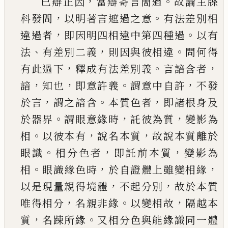
，
。
已
辯正因
當辯寄言簡過
故論主牒
，
。
科發問
以明
著言遮過之意
有法差別相
，
。
違過者
即因明四相
違中第四種過
以有
、
，
。
法
有差別二義
則因與彼相
違
問何得
，
。
，
有此過下
釋成有法差別義
言諳含者
，
，
。
，
諳
知也
即意許義
謂意中自許
不發
，
。
，
於言
謂之諳
含
本質色者
即諸根身及
。
，
，
於器界
謂眼意緣時
託
彼為質
變影為
。
，
，
相
以彼本有
說名本質
故說本質
離於
。
，
，
眼識
相分色者
即託前本質
變影為
。
，
，
相
眼識
緣色時
於自證體上雖變相緣
，
，
以是現量親得境
體
不起分別
故於本質
，
。
，
唯得相分
名親非緣
以變
相故
隔越本
，
。
質
名踈所緣
又相分色與能緣識同
一體