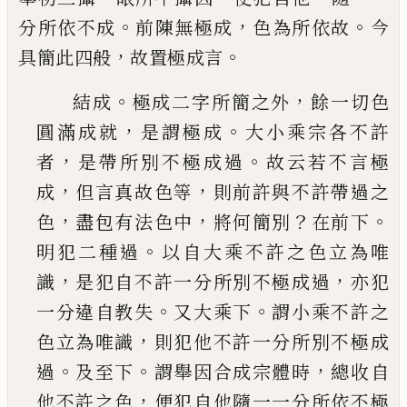
。
，
。
分所依不成
前陳無極成
色為所依故
今
，
。
具簡此四般
故置極成言
。
，
結成
極成二字所簡之外
餘一切色
，
。
圓滿成就
是
謂極成
大小乘宗各不許
，
。
者
是帶所別不極成過
故云若不言極
，
，
成
但言真故色等
則前許與不許
帶過之
，
，
？
。
色
盡包有法色中
將何簡別
在前下
。
明犯
二種過
以自大乘不許之色立為唯
，
，
識
是犯自不
許一分所別不極成過
亦犯
。
。
一分違自教失
又大
乘下
謂小乘不許之
，
色立為唯識
則犯他不許一
分所別不極成
。
。
，
過
及至下
謂舉因合成宗體時
總
收自
，
他不許之色
便犯自他隨一一分所依不極