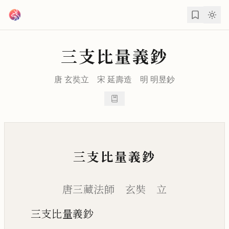
跳到主要內容
三支比量義鈔
唐
玄奘
立 宋
延壽
造 明
明昱
鈔
三支比量義鈔
唐三藏法師 玄奘 立
三支比量義鈔