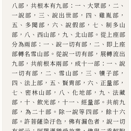
，
：
、
，
、
八部
共
根本有九部
一
大眾部
二
，
、
，
、
，
一說部
三
說出世部
四
雞胤部
、
，
、
，
、
五
多聞部
六
說假部
七
制多山
，
、
，
、
。
部
八
西山
部
九
北山部
從上座部
：
、
，
、
分為兩部
一
說一切有部
二
即上座
。
，
部轉名雪山部
從說一切有部
展轉流
出
，
，
：
、
九部
共前根本兩部
成十一部
一
說
，
、
，
、
，
一切有部
二
雪山部
三
犢子部
、
，
、
，
、
，
四
法上部
五
賢胄部
六
正量
部
、
，
、
，
、
七
密林山部
八
化地部
九
法藏
，
、
，
、
。
部
十
飲光部
十
一
經量部
共前九
，
。
，
部
為二十部
除一說等四部
餘
十六
。
，
，
部
許菩薩染汙色
佛有漏色者
說一切
：
，