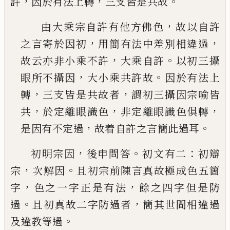
，
，
。
許
因於有法上轉
三支皆
是共故
，
由大乘宗自許有他方佛色
故以自許
，
，
之言寄於
因初
用簡有法中差別相違過
，
。
故云亦非小乘不
許
大乘自許
以初三攝
，
。
眼所不攝因
大小乘共許
故
因於有法上
，
，
轉
三支皆是共故者
謂初三攝因
宗喻皆
，
，
，
共
於定離眼識色
非定離眼識色俱轉
，
。
是
因有不定過
故着自許之言簡此過耳
，
。
：
初明宗因
後申問答
初文有二
初辯
，
。
宗
次解因
且初
宗前陳言真故極成色五箇
，
，
字
色之一字正是有法
餘之四字但是防
。
，
過
且初真故二字防過者
簡其世
間相違過
。
及違教等過