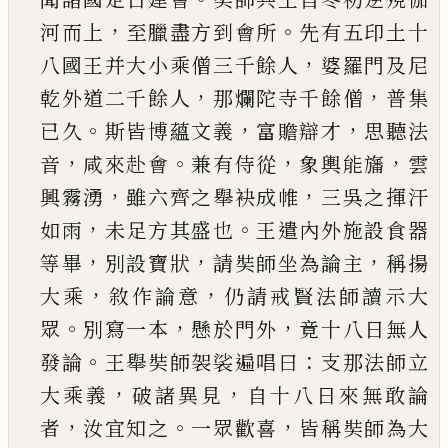
，
。
河而
上
至臘盡方到會所
先有五印土十
，
八國王并大
小乘僧三千餘人
婆羅門及尼
，
，
乾外道二千餘人
那爛陀寺千餘僧
普集
。
，
，
已
久
斯皆博蘊文義
富贍
辯才
思聽法
，
。
，
，
音
咸來赴會
兼有侍從
象輿能旛
雲
，
，
興霧湧
雖六齊之舉袂成帷
三吳之揮汗
，
。
如雨
未
足方其盛也
王遣內外施設食器
，
，
，
等畢
別設寶狀
請奘師坐為論主
稱揚
，
，
大乘
敘作論意
仍請戒賢
法師讀示大
。
，
，
眾
別寫一本
懸於門外
竟十八日無
人
。
：
發論
王舉奘師袈裟遍唱曰
支那法師立
，
，
大乘
義
破諸異見
自十八日來無敢論
，
。
，
者
汝宜知之
一
眾歡喜
皆稱奘師為大