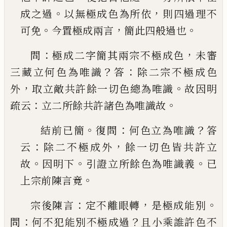
。
，
成之過
以無極成色為所依
則四過理不
。
，
。
可免
今
置極成兩言
簡此四般過也
：
，
問
極成二字簡其兩宗不極成色
未審
？
：
三藏立何色
為唯識
答
除二宗不極成色
，
。
外
取立敵共許餘一切
色總為唯識
故因明
：
。
疏云
立二所餘共許諸色為唯
識故
。
：
？
結前
已
簡
復問
何色立為唯識
答
：
，
云
除二不極成
外
餘一切色皆共許立
。
。
。
故
因明下
引證立所餘色
為唯識義
已
。
上宗前陳言竟
：
，
。
宗後陳言
定不離眼轉
是極成能別
：
？
問
何不犯能別
不極成過
且小乘誰許色不