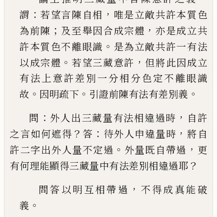
：
，
謂
若望言陳
自相
唯是立敵共許本質色
；
，
為前陳
及至舉因合
成宗體
亦是成立共
。
許本質色不離眼識
是為立
敵共許一有法
。
，
以成宗體
若望三藏意許
但將此
因成立
有法上意許差別一分相分色定不離眼
識
。
。
。
故
因明疏下
引證前陳有法有差別義
：
，
問
外人出三藏量有法相違過時
自許
？
：
，
之言如何遮
得
答
待外人申違量時
將自
。
，
許二字出外人量不定
過
外量既自帶過
更
？
有何理能顯得三藏量中有法
差別相違過耶
，
問答以明互相帶過
不得成真能破
。
義