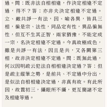
。
：
，
過
問
既非法自相相違
作決定相違不定
，
？
：
。
過
得不
答
亦非夫決定相違不定過
、
，
、
，
立
敵共諍一有法
因
喻
各異
皆具三
，
、
，
，
相
徧是宗
法性
同品定有性
異品徧無
，
，
，
性
但互不生其正智
兩家猶豫
不能定成
，
。
，
一宗
名決
定相違不定過
今真故極成色
，
，
雖是共諍一有法
因
且是共
又各闕第三
，
。
：
，
相
故非決定相違不定過
問
既
無此過
？
：
何以因明疏云犯法自相相違決定過
答
但
，
、
，
是疏主縱筆之勢
是前共
不定過中分出
，
。
是似法自
相相違決定過
非真有故
有此所
，
，
，
因
故置初三
攝眼
所不攝
更互簡諸不定
。
及相違等過