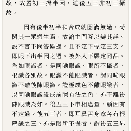
，
，
故
故置初三攝半因
遮後五三
非初三攝
。
故
，
因有後半初半和合成就圓滿無過
苟
，
。
闕其一眾
過生焉
故論主問答以辯其詳
。
。
設不言下問答顯
過
且不定下標定三支
。
。
即眼下出半因之過
被外
人下牒定同品
，
。
，
為如眼識者
是同喻眼識
眼所不
攝者
。
，
根識各別故
眼識不離眼識者
謂同喻眼
。
，
識
不離後陳眼識
證極成色不離眼識者
，
以同喻眼
識證成前陳有法之色
亦不離後
。
，
陳眼識為如
後
五三下申相違量
顯因有
。
，
不定過
後五三者
即耳
鼻舌身意各有根
。
，
塵識之三
亦是眼所不攝者
謂
後五三界