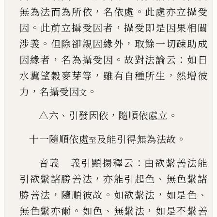
，
。
無為法而為所依
名依處
此處亦立攝受
。
，
因
此前立攝受因者
攝受
即是因果相關
。
，
涉義
但除
卻
親因緣外
取餘一切
疎助成
，
。
：
因緣者
名為攝受因
故對法論云
如日
，
，
水
糞望穀麥芽等
雖有自種所生
然增彼
，
。
力
名攝受
因
文
、
，
。
△六
引發因依
隨順依處立
。
十一隨順依處
及能引得無為法故
至
：
音義 義引顯揚釋云
由欲繫善法能
，
、
引欲繫諸
勝善法
亦能引起色
無色繫諸
，
。
，
、
勝善法
隨順彼故
如欲繫法
如是色
。
、
，
無色繫亦爾
如色
無繫法
如是
不繫善