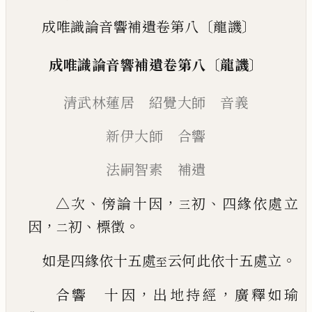
成唯識論音響補遺卷第八〔龍譏〕
〔
〕
成唯識論音響補遺卷第八
龍譏
清武林蓮居 紹覺大師 音義
新伊大師 合響
法嗣智素 補遺
、
，
、
△次
傍論十因
初
四緣依處立
三
，
、
。
因
初
標徵
二
。
如是四緣依十五處
云何此依十五處立
至
，
，
合響 十因
出地持經
廣釋如瑜