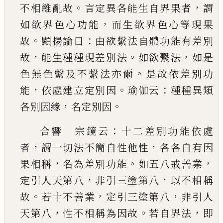
。
，
不相雜亂故
言定異
各能生自界果者
謂
，
如欲界色心功能
而生欲界
色心等現果
。
：
故
顯揚論曰
由欲繫法自體功能有
差別
，
。
，
故
能生種種現差別法
如欲繫法
如是
。
色無
色繫及不繫法亦爾
是故依差別功
，
。
：
能
依處建立
定別因
瑜伽云
種種異類
，
。
各別因緣
名定別因
：
合響 宗鏡云
十二差別功能依處
，
，
者
謂一切法
不簡自性他性
各各自有因
，
。
，
果相稱
名為差別功
能
如五八戒善業
，
，
定引人天第八
非引三塗第八
以不相稱
。
，
，
故
若十不善業
定引三塗第八
非引人
，
。
，
天第八
性不相稱為因故
若自界法
即