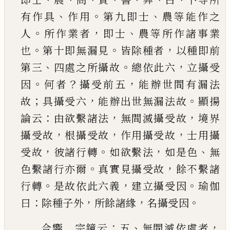
、
。
、
有作具
作用
第九即士
農等能作之
。
，
、
人
所作業者
即士
農等所作諸事業
。
。
，
也
第十即無漏
見
皆除種者
以種即前
、
。
，
第三
四處之所攝故
總依
此六
立攝受
。
？
，
因
何者
攝受前五
能辦世間有漏法
；
，
。
故
具攝受六
能辦出世無漏法故
顯揚
：
，
，
論云
由欲
繫諸法
無間滅攝受故
境界
，
，
，
攝受故
根攝受故
作
用攝受故
士用攝
，
。
，
、
受故
彼諸行轉
如欲繫法
如是
色
無
。
，
色繫諸行亦爾
真實見攝受故
餘不繫諸
。
，
。
行
轉
是故依此六義
建立攝受因
瑜伽
：
，
，
。
曰
除種子外
所餘諸緣
名攝受因
：
、
，
合響 宗鏡云
五
無間滅依處者