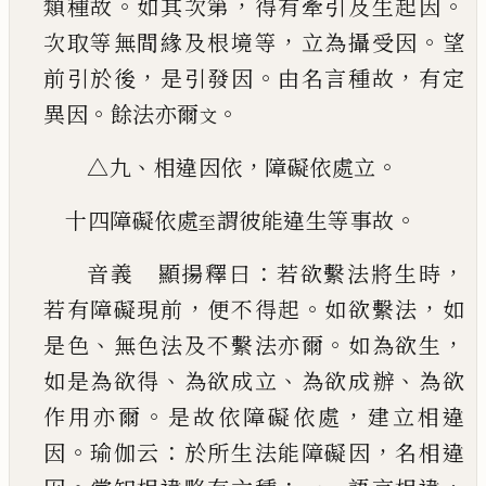
。
，
。
類種故
如其次第
得有牽引及生
起因
，
。
次取等無間緣及根境等
立為攝受因
望
，
。
，
前
引於後
是引發因
由名言種故
有定
。
。
異因
餘法亦
爾
文
、
，
。
△九
相違因依
障礙依處立
。
十四障礙依處
謂彼能違生等事故
至
：
，
音義 顯揚釋曰
若欲繫法將生時
，
。
，
若有障礙現
前
便不得起
如欲繫法
如
、
。
，
是色
無色法及不繫法
亦爾
如為欲生
、
、
、
如是為欲得
為欲成立
為欲成辦
為欲
。
，
作用亦爾
是故依障礙依處
建立相違
。
：
，
因
瑜
伽云
於所生法能障礙因
名相違