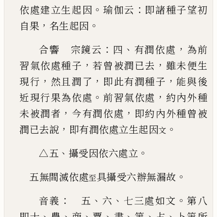
。
：
依處
建立生起因
瑜伽云
即諸種子望初
，
。
自果
名生起
因
：
、
，
合響 宗鏡云
四
有潤依處
為前
，
，
習氣依處種子
若曾被潤
已
去
雖未便生
，
，
，
現行
然且潤了
即此有
潤種子
能與後
。
，
近現行果為依處
前習氣依處
約
內外種
，
，
未被潤者
今有潤依處
即約內外種曾被
，
。
潤
已
去說
即有潤依處立生起因
文
、
。
△五
攝受因依六處立
。
五無間滅依處
具攝受六辦無漏故
至
：
、
、
。
音義
五
六
七三處如文
第八
、
、
、
、
、
、
、
即士
農
商
賈
書
筭
占
卜等所