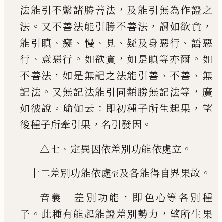
，
法能引不繫諸勝善法
及能引無為作證
之
。
，
，
法
又不善法能引勝不善法
謂如欲貪
、
、
、
、
、
能引瞋
癡
慢
見
疑及身惡行
語惡
、
。
，
。
行
意惡行
如欲貪
如是
瞋等亦爾
如
，
、
、
不善法
如是無記之法能引善
不善
無
。
，
記法
又無記法能引同類勝無記法等
廣
。
：
，
如彼
說
瑜伽云
即初種子所生起果
望
，
。
後種子所牽引
果
名引發因
、
。
△七
定異因依差別功能依處立
。
十二差別功能依處
及各能得自界果故
至
，
音義 差別功能
即色心等各別種
。
，
子
此種有能
起能證差別勢力
望所生果