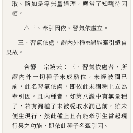
。
，
取
隨如是等無量道理
應當了知觀待因
。
相
、
。
。
△三
牽引因依
習氣依處立
、
，
三
習氣依處
謂內外種
謂能牽引遠自
至
。
果故
：
、
，
合響 宗鏡云
三
習氣依處者
所
，
謂內外一切種
子未成熟位
未經被潤
已
，
，
前
此名習氣依處
即依
此未潤種上立為
。
，
牽引因
且內種者
如第八識中
有無量種
，
，
子
若有漏種子未被愛取水潤
已
前
雖
未
，
便生現行
然此種上且有能牽引生當起現
，
。
行
果之功能
即依此種子名牽引因