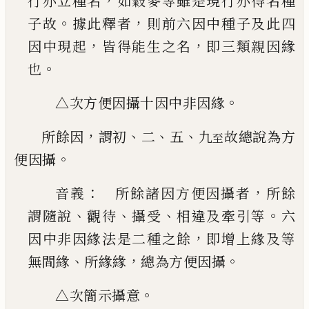
，
行亦立種名
如糓麥等雖是現行亦得名種
。
，
子故
據此釋者
則前六因中種子及此四
，
，
因中現
起
皆得能生之名
即三類親因緣
。
也
。
△次方便因攝十因中非因緣
，
、
、
、
所餘因
謂初
二
五
九
故總說為方
至
。
便因攝
：
，
音義
所餘諸因方便因攝者
所餘
、
、
、
。
謂隨說
觀待
攝受
相違及牽引等
六
，
因中非因緣法是二種之
餘
即增上緣及等
、
，
。
無間緣
所緣緣
總為方便因攝
。
△次簡示攝意