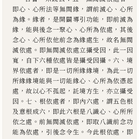
、
，
、
即心
心所法等
無間緣
謂前滅心
心所
。
，
，
為緣
緣者
是開闢導引功
能
即前滅為
，
、
，
緣
能與後念一聚心
心所為依處
其
後
、
，
念心
心所依他前念為緣處生
故名無間
。
，
滅依
處
即無間滅依處立攝受因
此一因
，
。
、
寬
自下六種
依處皆是攝受因攝
六
境
，
，
界依處者
即是一切所
緣緣境
為此一切
、
所緣緣境能與一切能緣心
心
所為依憑起
，
，
，
處
故以心不孤起
託境方生
亦立攝
受
。
、
，
，
因
七
根依處者
即內六處
謂五色根
，
、
及意根成
六
即此六根是八識心
心所所
。
，
依之處
前無間滅
依處
即取八識前念功
，
。
，
能為依處
引後念令生
今
此根依處
即