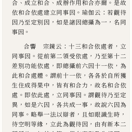
、
、
。
合
成立和合
成辦作用和合
亦爾
是故
。
：
依和合依處建立同事因
瑜伽云
若觀
待
，
，
因乃至定別因
如是諸因總攝為一
名同
。
事因
：
，
合響 宗鏡云
十三和合依處者
立
。
，
同事因
從前
第二領受依處
乃至第十二
，
，
差別功能依處
即總
攝前六因十一依
為
。
，
此和合處體
謂前十一依
各
各於自所獲
，
，
生住成得果中
皆有和合力
故名和
合依
。
，
。
處
即依此處
立同事因
謂觀待乃至定
，
，
，
異
如
是六因
各共成一事
故說六因為
。
，
，
同事
略舉一法
以辯者
且如眼識生時
，
，
待空明等緣
立此為觀待
因
由有新本二