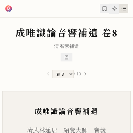
跳到主要內容
成唯識論音響補遺
卷8
清
智素
補遺
/
10
成唯識論音響補遺
清武林蓮居 紹覺大師 音義