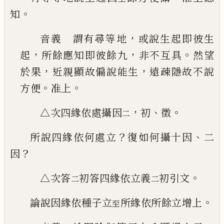
。
知
，
音義 謂有尋等地
或說生起即彼生
，
，
。
起
所餘應
知即彼餘九
非不互具
然望
，
，
於果
近親顯故偏說
能生
遠疎隱故不說
。
。
方便
准上
，
、
。
△次四緣依處攝因
初
徵
二
？
、
所說四緣依何處立
復如何攝十因
二
？
因
。
△次答
初答四緣依立義
初引文
二
二
。
論說因緣依種子立
所緣依所餘立增上
至