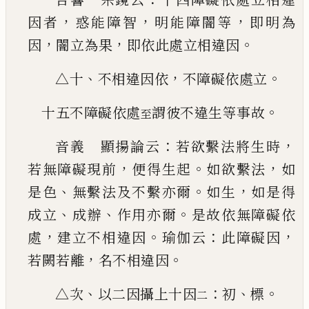
，
，
，
因者
惑能
障智
明能障闇等
即明為
，
，
。
因
闇立為果
即依此處
立相違因
、
，
。
△十
不相違因依
不障礙依處立
。
十五不障礙依處
謂彼不違生等事故
至
：
，
音義 顯揚論云
若欲繫法將生時
，
。
，
若無障礙現
前
便得生起
如欲繫法
如
、
。
，
是色
無繫法及不
繫亦
爾
如生
如是得
、
、
。
成立
成辦
作用亦爾
是故依無障
礙依
，
。
：
，
處
建立不相違因
瑜伽云
此障礙因
，
。
若闕若
離
名不相違因
、
：
、
。
△次
以二因攝上十因
初
標
二