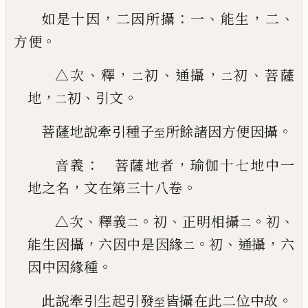
，
：
、
，
、
如是十因
二因所攝
一
能生
二
。
方便
、
，
、
，
、
△次
釋
初
通攝
初
菩薩
二
二
，
、
。
地
初
引文
二
。
菩薩地說牽引種子
所餘諸因方便因攝
至
：
，
音義
菩薩地者
瑜伽十七地中一
，
。
地之名
文在
第三十八卷
、
。
、
。
、
△次
釋義
初
正明相攝
初
二
二
，
。
、
，
能生因攝
六因中
是因緣
初
通攝
六
二
。
因中因緣種
。
此說牽引生起引發
皆攝在此二位中故
至