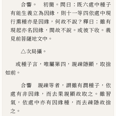
。
。
：
合響
初簡
問曰
既六處中種子
，
有能生義立為
因緣
則十一等四依處中現
，
？
：
行熏種亦是因緣
何
故不說
釋曰
雖有
，
。
。
現起亦名因緣
間故不說
或彼
下收
義
。
見前菩薩地文中
。
△次局攝
，
，
，
或種子言
唯屬第四
親疎隱顯
取捨
。
如前
，
，
合響 親疎等者
謂雖有潤種子
依
，
。
處有非因緣
而去果親顯故取之
雖習
，
，
氣
依處中亦有因緣種
而
去疎隱故捨
。
之