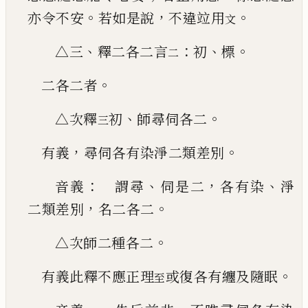
。
，
。
亦令不安
若如是說
不違竝用
文
、
：
、
。
△三
釋二各二言
初
標
二
。
二各二者
、
。
△次釋
初
師尋伺各二
三
，
。
有義
尋伺各有染淨二類差別
：
、
，
、
音義
謂尋
伺是二
各有染
淨
，
。
二類差別
名二各
二
。
△次師二種各二
。
有義此釋不應正理
或復各有纏及隨眠
至