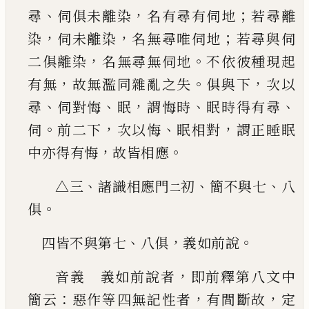
、
，
；
尋
伺俱未離染
名有尋
有伺地
若尋離
，
，
；
染
伺未離染
名無尋唯伺地
若尋
與伺
，
。
二俱離染
名無尋無伺地
不依彼種現起
，
。
，
有
無
故無濫同雜亂之失
俱與下
次以
、
、
，
、
、
尋
伺對悔
眠
謂悔時
眠時得有尋
。
，
、
，
伺
前二下
次以悔
眠相對
謂
正睡眠
，
。
中亦得有悔
故皆相應
、
、
、
△三
諸識相應門
初
簡不與七
八
二
。
俱
、
，
。
四皆不與第七
八俱
義如前說
，
音義 義如前說者
即前釋第八文中
：
，
，
簡云
惡作
等四無記性者
有間斷故
定