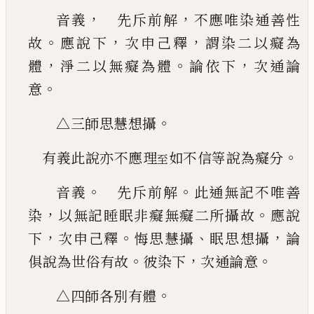
，
，
音義
先斥前解
不應唯染通善性
。
，
，
故
應說下
次
申
己
釋
謂染二以癡為
，
。
，
體
淨二以無癡為體
論依
下
次通論
。
意
。
△三師思慧想攝
。
有義此說亦不應理
如不信等說為癡分
至
。
。
音義
先斥前解
此通無記不唯善
，
。
染
以無記睡
眠非癡無癡二所攝故
應說
，
。
、
，
下
次申
己
釋
悔思慧
攝
眠思想攝
論
。
，
。
俱說為世俗有故
彼染下
次通論意
。
△四師各別有體