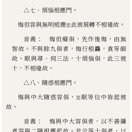
、
。
△七
煩惱相應門
。
悔但容與無明相應
此彼展轉不相違故
至
：
，
，
音義
悔但癡俱
先作後悔
由無
。
，
，
智故
不與餘九
俱者
悔行相麤
貪等細
。
、
，
，
故
眠與尋
伺三法
十煩惱
俱
此三彼
，
。
十
不相違故
、
。
△八
隨惑相應門
，
悔與中大隨惑容俱
眠等位中皆起彼
至
。
故
：
，
音義
悔與中大容俱者
以不善攝
。
，
者容與二隨
相應起故
非忿等十俱者
以