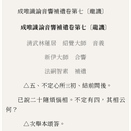
成唯識論音響補遺卷第七〔龍譏〕
〔
〕
成唯識論音響補遺卷第七
龍譏
清武林蓮居 紹覺大師 音義
新伊大師 合響
法嗣智素 補遺
、
、
。
△五
不定心所
初
結前問後
三
。
，
已
說二十隨煩惱相
不定有四
其相云
？
何
。
△次舉本頌答