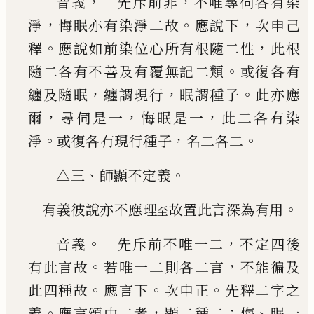
，
，
音義
先斥前非
不唯尋伺各有染
，
。
，
淨
悔眠亦有
染淨二故
應說下
次申
己
。
，
釋
應說如前染位心所
有根隨二性
此根
。
隨二各有不善及有覆無記二
類
或復各有
，
，
。
纏及隨眠
纏謂現行
眠謂種子
此亦
應
，
，
，
爾
尋伺是一
悔眠是一
此二各有染
。
，
。
淨
或復各
有現行種子
名二各二
、
。
△三
師顯不定義
。
有義彼說亦不應理
故置此言深為有用
至
。
，
音義
先斥前不唯一二
不定四後
。
，
有此言故
若
唯一二則各二言
不能徧及
。
。
。
此四種故
應言下
次
申正
先釋二字之
。
，
：
、
義
應言頌中二者
顯二種二
悔
眠一