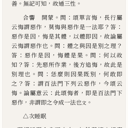
。
，
。
善
無
記可知
故通三性
。
：
，
合響 開蒙
問
頌單言悔
長行屬
，
？
：
云悔謂惡作
莫
悔與惡作是一法耶
答
，
，
，
惡作是因
悔是其體
以體
即因
故論屬
。
：
？
云悔謂惡作也
問
體之與因是別之
理
：
，
。
：
答
惡作是因
悔體是果
問
何以故
？
：
，
，
知
答
先惡所
作業
後方追悔
故此是
。
：
，
別理也
問
恁麼則因果既
別
何敢即
？
：
，
之
答
謂百法門下列云惡作
今頌云
。
：
，
悔
論屬意云
此頌悔者
即是百法門下
，
。
惡作
非謂即
之令成一法也
文
△次睡眠