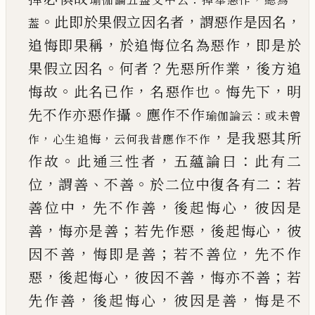
。
，
，
此即於果假立因名者
謂惡作是因名
葢
，
，
追悔即果稱
於追悔位名為惡作
即是於
。
？
，
果假立
因名
何者
先惡所作業
後方追
。
，
。
，
悔故
此名
已
作
名
惡作也
悔先下
明
。
先不作亦惡作攝
應作不作
：
瑜伽
論云
或未曾
，
是我惡其所
，
，
作
心生追悔
云何我昔應作不作
。
，
：
作故
此通三
性者
五蘊論曰
此有二
，
、
。
：
位
謂善
不善
於二位中復
各有二
若
，
，
，
善位中
先不作善
後起悔心
彼因是
，
；
，
，
善
悔亦是善
若先作惡
後起悔心
彼
，
；
，
因不善
悔即是
善
若不善位
先不作
，
，
，
；
惡
後起悔心
彼因不善
悔亦
不善
若
，
，
，
先作善
後起悔心
彼因是善
悔是不