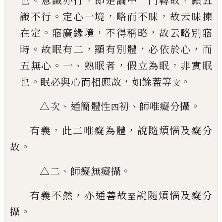
也
意識
亦行
即是論中一門轉故
顯五
。
，
，
識不行
定心一境
略而不昧
故云昧揀
。
，
，
在定
寤廣緣境
不得稱略
故
云略別寤
。
，
，
，
時
故眠有二
顯有別體
必依於心
而
。
、
，
，
五
無心
一
熟眠者
假立為眠
非實眠
。
，
。
也
眠必與心而
相應故
如餘葢等
文
、
、
。
△次
通簡體性
初
師唯癡分攝
四
，
，
有義
此二唯癡為體
說隨煩惱及癡分
。
故
、
。
△二
師癡無癡攝
，
有義不然
亦通善故
說隨煩惱及癡分
至
。
攝