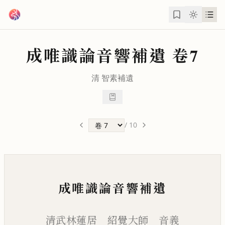
跳到主要內容
成唯識論音響補遺
卷7
清
智素
補遺
/
10
成唯識論音響補遺
清武林蓮居 紹覺大師 音義