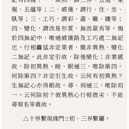
、
；
、
，
、
、
、
報
五蘊等
二
威儀
謂行
住
坐
；
、
，
、
、
、
；
臥
等
三
工巧
謂彩
畵
雕
鏤等
、
，
，
。
四
變化
謂改易形質
無
而歘有等
悔
，
於四無記中
唯通威儀路及工巧處
二無記
。
，
、
也
行相麤猛非定果者
簡非異熟
變化
。
，
；
二
無記
此非定引故
除後變化
非業感
，
。
、
，
。
故
除初異熟
睡
眠通三
唯除第四
？
。
？
何除第四
非定引生故
云何
有初異熟
。
、
，
生無記心亦得眠故
尋
伺通三
唯除初
。
？
，
一
云何除初
彼異熟心行相微劣
不能
。
尋察名等
義故
、
。
△十界繫現緣門
初
三界繫屬
三