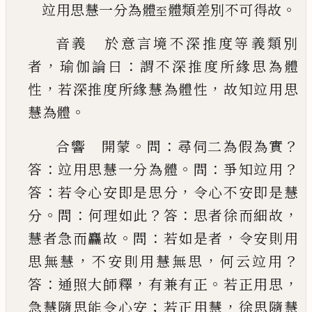
。
竝用思慧一分為體
體類差別不可得故
至
音義 於意言境不深推度等義類別
，
：
者
瑜伽論
曰
謂不深推度所緣思為體
，
，
性
若深推度所緣慧
為體性
故知竝用思
。
慧為體
。
：
？
合響 開蒙
問
尋伺二為假為實
：
。
：
？
答
竝用思慧一
分為體
問
爭知竝用
：
，
答
若令心安即是思分
令心
不安即是慧
。
：
？
：
，
分
問
何理如此
答
思者徐而細故
。
：
，
慧
者急而麤故
問
若如是者
令安則用
，
，
？
思無慧
不安
則用慧無思
何云竝用
：
，
。
，
答
通照大師釋
有兼有正
若正用思
；
，
急慧隨思能令心安
若正用慧
徐思隨
慧