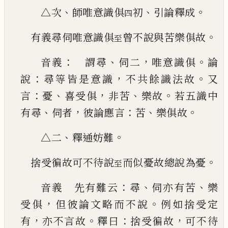
、
、
。
△次
師唯意識俱
初
引論釋成
四
。
有義尋伺唯意識俱
曾不說與苦樂俱故
至
：
、
，
。
音義
謂尋
伺二
唯意識俱
論
：
，
。
說
尋等皆是意識
不共餘識法故
又
：
、
，
、
。
言
憂
喜受俱
非苦
樂故
若五識
中
、
，
：
、
。
有尋
伺者
彼論應言
苦
樂俱故
、
。
△二
釋通妨難
。
捨受徧故可不待說
而似憂故總說為憂
至
：
、
、
音義 先有難云
尋
伺亦有苦
樂
，
。
受俱
但
彼論文
略而不說
例如捨受定
，
。
：
，
有
亦不言故
釋曰
捨受徧
故
可不待