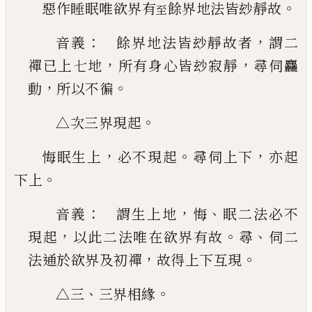
。
惡作睡眠唯欲界有
餘界地法皆玅靜故
至
：
，
音義
餘界地法皆玅靜故者
謂二
，
，
禪
已
上七地
所有身心皆玅寂靜
尋伺麤
，
。
動
所以不徧
。
△次三界現起
，
。
，
悔眠生上
必不現起
尋伺上下
亦起
。
下上
：
，
、
音義
謂生上地
悔
眠二法必不
，
。
、
現起
以此二法
唯在欲界有故
尋
伺二
，
。
法通於欲界及初禪
故得
上下互現
、
。
△三
三界相緣