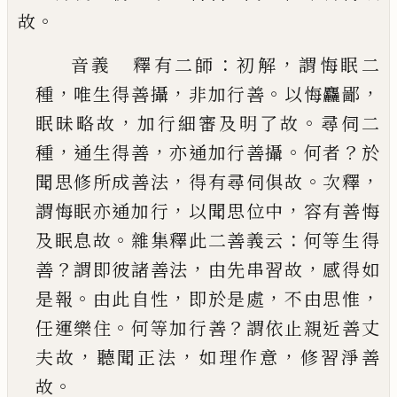
。
故
：
，
音義 釋有二師
初解
謂悔眠二
，
，
。
，
種
唯生得善攝
非加行善
以悔麤鄙
，
。
眠昧略故
加行細審及明了
故
尋伺二
，
，
。
？
種
通生得善
亦通加行善攝
何者
於
，
。
，
聞
思修所成善法
得有尋伺俱故
次釋
，
，
謂悔眠亦通
加行
以聞思位中
容有善悔
。
：
及眠息故
雜集釋此
二善義云
何等生得
？
，
，
善
謂即彼諸善法
由先串習
故
感得如
。
，
，
，
是報
由此自性
即於是處
不由思惟
。
？
任
運樂住
何等加行善
謂依止親近善丈
，
，
，
夫故
聽聞
正法
如理作意
修習淨善
。
故