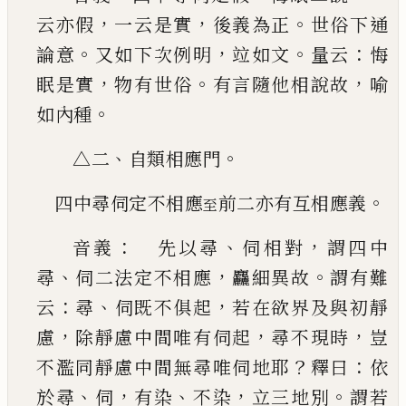
，
，
。
云亦假
一云
是實
後義為正
世俗下通
。
，
。
：
論意
又如下次例明
竝
如文
量云
悔
，
。
，
眠是實
物有世俗
有言隨他相說故
喻
。
如內種
、
。
△二
自類相應門
。
四中尋伺定不相應
前二亦有互相應義
至
：
、
，
音義
先以尋
伺相對
謂四中
、
，
。
尋
伺二法定不相
應
麤細異故
謂有難
：
、
，
云
尋
伺既不俱起
若在欲界
及與初靜
，
，
，
慮
除靜慮中間唯有伺起
尋不現時
豈
？
：
不濫同靜慮中間無尋唯伺地耶
釋曰
依
、
，
、
，
。
於尋
伺
有染
不染
立三地別
謂若