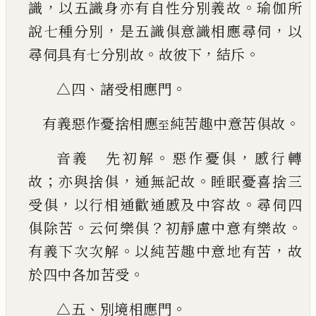
，
。
識
以五識身
亦有自性分別義故
瑜伽所
，
，
說七種分別
是五識
俱意識相應尋伺
以
。
，
。
尋伺具有七分別故
故彼下
結斥
、
。
△四
諸受相應門
。
有義惡作憂捨相應
純苦趣中意苦俱故
至
。
，
音義 先初解
惡作憂俱
慼行轉
；
，
。
故
亦與捨俱
通
無記故
睡眠憂喜捨三
，
。
受俱
以行相通歡通慼及
中容故
尋伺四
。
？
。
俱除苦
云何樂俱
初靜慮中意有
樂故
。
，
有義下次次解
以純苦趣中意地有苦
故
。
於
四中各加苦受
、
。
△五
別境相應門