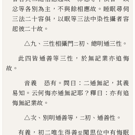
，
。
忿等各別為主
不與
餘相應故
睡眠尋伺
，
三法二十容俱
以眠等三法
中染性攝者容
。
起彼二十故
、
、
。
△九
三性相攝門
初
總明通三性
二
，
此四皆通善等三性
於無記業亦追悔
。
故
。
：
，
音義 恐有
問曰
二通無記
其義
。
？
：
易知
云何悔亦
通無記耶
釋曰
亦有追
。
悔無記業故
、
，
、
。
△次
別明通善等
初
通善性
二
，
有義
初二唯生得善
聞思位中有悔眠
至