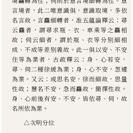
；
。
境麤轉為性
伺則於意言境細轉為性
意
，
，
，
言境者
此二唯意識
俱
意識取境
多依
。
，
：
名言故
言麤細轉者
准五蘊論
釋云
尋
，
、
、
云麤者
謂尋求瓶
衣
車乘等之麤相
；
，
、
故
伺
云細者
謂於瓶
衣等分別細相
、
。
、
成
不成等差別義
故
此一俱以安
不安
，
：
、
，
住等為業者
古疏釋云
身
心
若安
、
；
、
，
尋
伺二種徐緩為業
身
心不安
怱遽
。
：
，
，
為業
又
云
或思名安
徐而細故
思量
；
，
，
。
性故
慧名不安
急而
麤故
簡擇性故
、
、
，
、
，
身
心前後有安
不安
皆依尋
伺
故
。
名所依為業
△次明分位