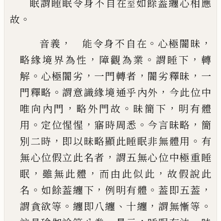
眠謂睡眠令身不自在
如餘葢纏心相應
至
。
故
，
。
，
音義
能令身不自在
心極闇昧
，
。
，
略緣境界為性
障觀為業
謂睡下
轉
。
，
，
，
解
心極闇劣
一門轉者
闇劣
釋昧
一
。
，
門釋略
謂意識緣境通乎內外
今此位中
，
。
，
唯向內門
略外門故
昧簡下
明有體
。
，
。
，
用
定位惺惺
寤時周悉
今言昧略
簡
，
。
別二時
即以昧略顯此睡
眠非無體用
有
，
無心位假立此名者
謂五無心位
中極重睡
，
，
，
眠
雖無此體
而由此似此
故假說此
。
，
。
，
名
如餘葢纏下
例明有體
葢即五葢
。
、
，
。
謂貪欲等
纏即
八纏
十纏
謂無慚等