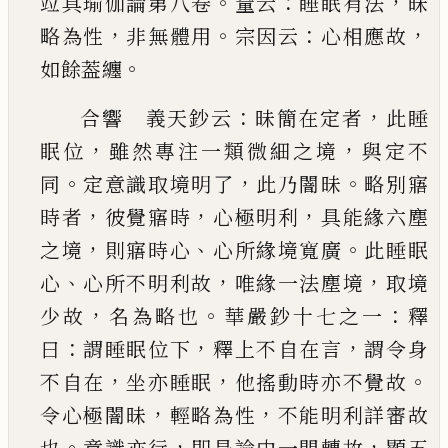
。
：
，
竝具瑜伽論第八卷
量云
睡
眠有法
昧
，
。
：
，
略為性
非無體用
宗因云
心相應故
。
如
餘葢纏
：
，
合響 義天鈔云
昧簡在定者
此睡
，
，
眠位
雖然專
注一類微細之境
與定不
。
，
。
同
定意識取境明了
此
乃闇昧
略別寤
，
，
，
時者
彼覺寤時
心極明利
具能緣
六塵
，
、
。
之境
則寤時心
心所緣境寬廣
此睡眠
、
，
，
心
心
所不明利故
唯緣一法塵境
取境
，
。
：
少故
名為略也
華嚴鈔十七之一
釋
：
，
，
曰
謂睡眠位下
釋上不自在
言
謂令身
，
，
。
不自在
坐亦睡眠
他搖動時亦不覺故
，
，
令心極闇昧
輕略為性
不能明利詳審故
。
，
，