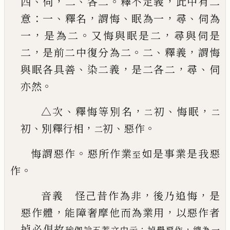
、
，
、
。
，
四
伺
二
各二
釋不定義
此中有二
：
、
，
、
，
、
意
一
釋名
謂悔
眠為一
尋
伺為
，
。
，
一
是為二
又悔與眠是
二
尋與伺是
，
。
、
，
二
是前二中復分為二
二
釋義
謂悔
、
，
，
、
與眠各具善
染二義
是二各二
尋
伺
。
亦然
、
，
、
，
△次
釋悔等別名
初
悔眠
二
二
、
，
、
。
初
別釋行相
初
惡作
二
。
悔謂惡作
惡所作業
如是事業是我惡
至
。
作
，
，
音義 怪
己
昔作為非
後乃追悔
是
，
，
惡作體
能障
奢摩他而為業用
以惡作者
掉必俱故
：
，
瑜伽論五葢文中云
掉舉惡作
總為一