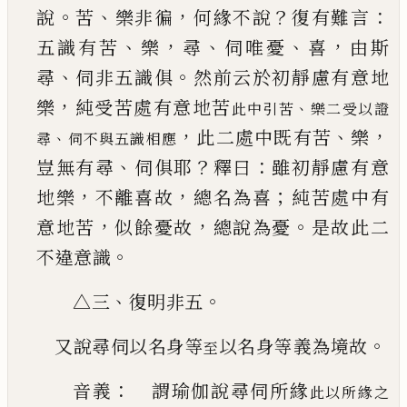
。
、
，
？
：
說
苦
樂非徧
何緣不說
復有難言
、
，
、
、
，
五識
有苦
樂
尋
伺唯憂
喜
由斯
、
。
尋
伺非五識俱
然前云
於初靜慮有意地
，
樂
純受苦處有意地苦
、
此中引苦
樂二
受以證
，
、
，
此二處中既有苦
樂
、
尋
伺不與五識相應
、
？
：
豈無有尋
伺
俱耶
釋曰
雖初靜慮有意
，
，
；
地樂
不離喜故
總名為
喜
純苦處中有
，
，
。
意地苦
似餘憂故
總說為憂
是故
此二
。
不違意識
、
。
△三
復明非五
。
又說尋伺以名身等
以名身等義為境故
至
：
音義
謂瑜伽說尋伺所緣
此以所緣之