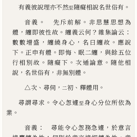
。
有義彼說理亦不然
隨癡相說名世俗有
至
。
。
音義
先斥前解
非思慧思想為
，
。
？
：
體
纏即彼性故
纏義云何
雜集論云
，
，
。
數數增盛
纏繞身心
名曰纏
故
應說
。
。
、
，
下
正申有體
即悔
眠二纏
與餘五位
。
。
。
行相
別故
隨癡下
次通論意
隨他相
，
，
。
說
名世俗有
非無
別體
、
，
、
。
△次
尋伺
初
釋體用
二
。
尋謂尋求
令心怱遽
身心分位所依為
至
。
業
：
，
音義
尋能令心
怱
務急遽
於意言