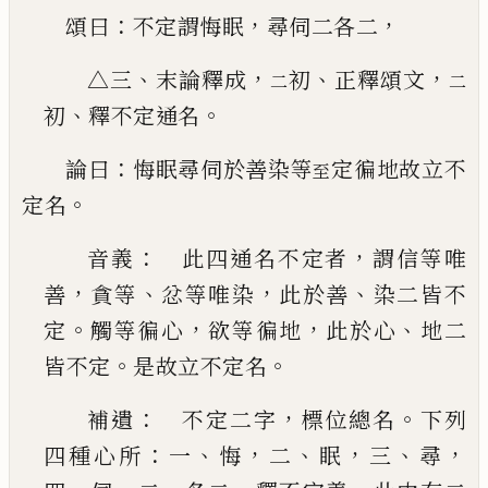
：
，
，
頌曰
不定謂悔眠
尋伺二各二
、
，
、
，
△三
末論釋成
初
正釋頌文
二
二
、
。
初
釋不定通名
：
論曰
悔眠尋伺於善染等
定徧地故立不
至
。
定名
：
，
音義
此四通名不定者
謂信等唯
，
、
，
、
善
貪等
忿等
唯染
此於善
染二皆不
。
，
，
、
定
觸等徧心
欲等徧地
此
於心
地二
。
。
皆不定
是故立不定名
：
，
。
補遺
不定二字
標位總名
下列
：
、
，
、
，
、
，
四種心所
一
悔
二
眠
三
尋