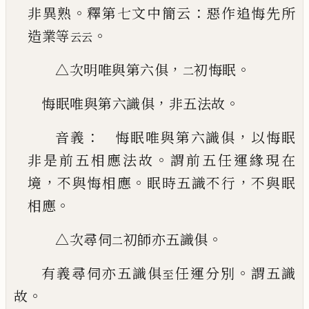
。
：
非異熟
釋第七文中
簡云
惡作追悔先所
。
造業等
云云
，
。
△次明唯與第六俱
初悔眠
二
，
。
悔眠唯與第六識俱
非五法故
：
，
音義
悔眠唯與第六識俱
以悔眠
。
非是前五相
應法故
謂前五任運緣現在
，
。
，
境
不與悔相應
眠時
五識不行
不與眠
。
相應
。
△次尋伺
初師亦五識俱
二
。
有義尋伺亦五識俱
任運分別
謂五識
至
。
故