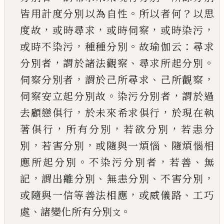
。
？
皆用計度分別以為自性
所以者何
以思
，
，
，
，
度故
或
時尋求
或時伺察
或時染污
，
。
：
或時不染污
種種分
別
故瑜伽云
尋求
，
、
。
分別者
謂於諸法觀察
尋求所
起分別
，
、
，
伺察分別者
謂於
己
所尋求
己
所觀察
。
，
伺
察安立起分別故
染污分別者
謂於過
，
，
去顧戀俱
行
於未來希求俱行
於現在執
，
，
，
著俱行
所有分別
若欲分別
若恚分
，
，
、
別
若害分別
或隨與一煩惱
隨
煩惱相
。
，
、
應所起分別
不染污分別者
若善
無
，
、
、
，
記
謂
出離分別
無恚分別
不害分別
，
、
或隨與一信等善
法相應
或威儀路
工巧
、
。
處
諸變化所有分別
文