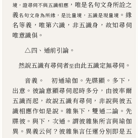
，
唯是名句文身所詮之
，
境
證尋伺不與五識相應
。
義
緣
，
，
名句文身為所緣
是比量境
五識是現量境
，
，
，
名等義
唯第六識
非五識身
故知尋伺
。
唯意識俱
、
。
△四
通前引論
。
然說五識有尋伺者
由此五識定無尋伺
至
。
。
。
，
音義
初通瑜伽
先牒顯
多下
。
，
出意
彼論意顯尋
伺起時多分
由彼率爾
，
，
五識而起
故說五識有尋
伺
非說與彼五
。
，
。
識相應作如是說
雜集下
雙通二
論
先
。
，
。
牒彼
與下
次通
謂彼雜集所言與瑜伽
。
？
異
異
義云何
彼雜集言任運分別即是五