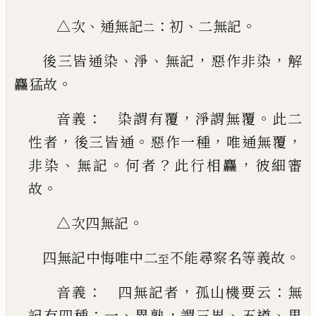
、
：
、
。
△次
通無記
初
二無記
二
、
、
，
，
後三皆通染
淨
無記
惡作非染
解
。
麤猛故
：
，
。
音義
染謂有覆
淨謂無覆
此二
，
。
，
，
性者
後三皆通
惡作一種
唯通無覆
、
。
？
，
非染
無記
何者
此行相麤
彼
細審
。
故
。
△次四無記
。
四無記中悔唯中二
不能尋察名等義故
至
：
，
：
音義
四無記者
孤山機要云
無
：
、
，
、
、
記有四種
一
異
熟
謂三界
五道
果