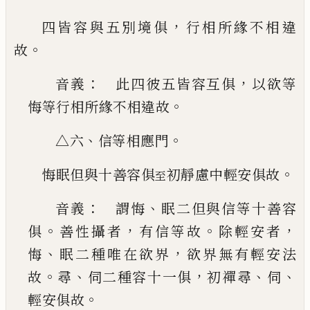
，
四皆容與五別境俱
行相所緣不相違
。
故
：
，
音義
此四彼五皆容互俱
以欲等
。
悔等行相所
緣不相違故
、
。
△六
信等相應門
。
悔眠但與十善容俱
初靜慮中輕安俱故
至
：
、
音義
謂悔
眠二但與信等十善容
。
，
。
，
俱
善性攝者
有信等故
除輕安者
、
，
悔
眠二種唯在欲界
欲界無
有輕安法
。
、
，
、
、
故
尋
伺二種容十一俱
初禪尋
伺
。
輕安
俱故