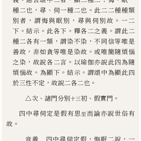
，
、
。
種二也
尋
伺一種二也
此二二種種類
，
，
。
別者
謂悔與眠別
尋與伺別故
一二
。
。
。
。
下
結示
此各下
釋
各二之義
謂此二
，
，
種二各有一類
謂染不染
不同
信等唯是
，
。
善故
非如貪等唯是染故
或唯簡隨煩
惱
，
。
之染
故說各二言
以瑜伽亦說此四為隨
。
。
。
煩惱
故
為顯下
結示
謂頌中為顯此四
，
。
於三性不定
故
說二各二也
、
、
。
△次
諸門分別
初
假實門
十三
四中尋伺定是假有思
而論亦說世俗有
至
。
故
，
，
音義 四中尋伺定假
悔眠二說
一