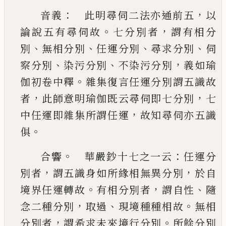
：
，
音義
此明尋伺二法亦通前五
以
。
，
論說五有尋
伺故
七分別者
謂有相分
、
、
、
、
別
無相分別
任運分別
尋求分別
伺
、
、
，
察分別
染污分別
不染污分別
義如
瑜
。
伽初卷中釋
雜集復言任運分別謂五識故
，
，
者
此師意明瑜伽既云尋伺即七分別
七
，
中任運即
雜集所謂任運
故知尋伺亦五識
。
俱
。
：
合響
華嚴鈔十七之一云
任運分
，
，
別者
謂五識
身如所緣相無異分別
於自
。
，
、
境界任運轉故
有相
分別者
謂自性
隨
，
、
。
念二種分別
取過
現境種種相
故
無相
，
。
分別者
謂希求未來境行分別
所餘分別