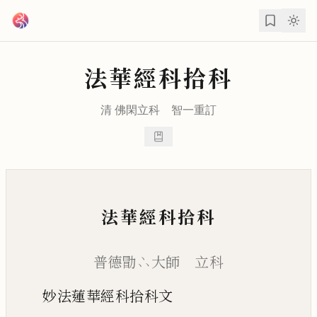
跳到主要內容
法華經科拾科
清
佛閑
立科
智一
重訂
法華經科拾科
普德勖𠁼大師 立科
妙法蓮華經科拾科文