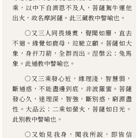
，
，
乘
以中下自濟恩
不及人
菩薩駕牛運他
，
。
。
出火
故名摩訶薩
此三藏
教中譬喻也
，
，
○又三人同畏燒煑
聲聞如麞
直去
。
，
。
不迴
緣覺如鹿母
竝馳立顧
菩薩如大
，
，
。
：
象
身扞刀
箭
全群而出
涅槃云
兔馬
。
。
象
此通教中譬喻也
，
，
，
○
又三乘發心近
緣理淺
智慧弱
，
，
。
斷通惑
不能盡邊
到底
非波羅蜜
菩薩
，
，
，
，
發心久
達理深
智強
斷別惑
窮源盡
。
：
，
。
性
大品云
二乘如螢火
菩薩如日光
。
此別
教中譬喻也
，
，
○又始見我身
聞我所說
即皆信