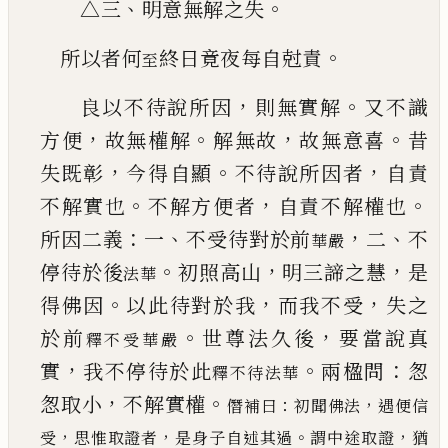
、
。
△
三
明意無解之失
。
所以者何
終日竟夜每自尅責
至
，
。
良以不待說所因
則無實解
又不識
，
。
，
。
方便
故無權
解
解無故
故無意喜
昔
，
。
，
失既彰
今得自顯
不待說
所因者
自責
。
，
。
不解實也
不解方便者
自責不解權
也
：
、
，
、
所因二義
一
不受待對於前
二
不
華嚴
。
，
，
停待於後
初照高山
明三諦之慧
是
法華
。
，
，
得佛因
以此待對於
我
而我不受
失之
。
，
於前
世尊法久後
要當
說真
釋不受華嚴
，
。
：
實
我不停待於此
兩楹問
怱
釋不待法華
，
。
怱取小
不解實權
：
，
僭補曰
初聞佛法
遇便信
，
，
。
，
受
思惟取證者
是身子自述其過
謂中途取證
猶