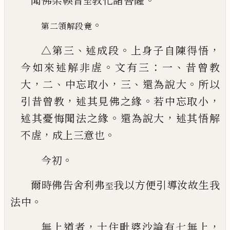
聞佛柔輭音
教化諸菩薩
至
。
第二領解段竟
、
。
，
△第三
述成段
上身子自陳得悟
。
：
、
今如來述解非虗
文有三
一
昔曾教
，
、
，
、
。
大
二
中忘取
小
三
還為說大
所以
，
。
，
引昔曾教
述其見佛之緣
若
中忘取小
。
，
述其憂悔聞法之緣
還為說大
述其悟
解
，
。
不虗
成上三意也
。
今初
爾時佛告舍利弗
我以方便引導汝故生我
至
。
法中
，
，
無上道者
十住毗婆沙論有七無上