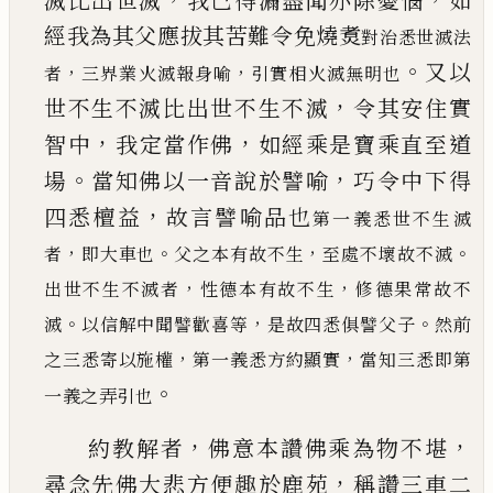
滅比出世滅
我
已
得漏盡聞亦除憂惱
如
經我為其父應拔其苦難
令免燒煑
對治悉世滅法
。
又以
，
，
者
三界業火滅報身喻
引實相火滅無明也
，
世
不生不滅比出世不生不滅
令其安住實
，
，
智中
我
定當作佛
如經乘是寶乘直至道
。
，
場
當知佛以一
音說於譬喻
巧令中下得
，
四悉檀益
故言譬喻品
也
第一義悉世不生滅
，
。
，
。
者
即大車也
父之本有故不生
至處不壞故不滅
，
，
出世不生不滅者
性德本有
故不生
修德果常故不
。
，
。
滅
以信解中聞譬歡喜等
是故四悉俱譬父子
然前
，
，
之三悉寄以施權
第一義悉
方約顯實
當知三悉即第
。
一義之弄引也
，
，
約教解者
佛意本讚佛乘為物不堪
，
尋念先佛大
悲方便趣於鹿苑
稱讚三車二