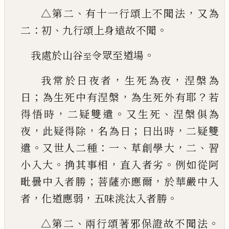
、
，
△第二
有十一行頌上不聞法
又為
：
、
。
二
初
九行頌上身遠故不聞
。
我處於山谷
令眾至道場
至
，
，
我常於日夜者
生死為夜
涅槃為
；
，
？
日
為生死中有
涅槃
為生死外有耶
若
，
。
、
得悟時
二疑雙遣
又生死
涅槃俱為
，
，
；
，
夜
此疑得除
名為日
日出時
二疑雙
。
：
、
，
、
遣
又世人二種
一
草創學大
二
習
。
，
。
小入大
捔其事相
直入者劣
例如從阿
；
，
毗曇中入者勝
菩薩亦應爾
於華嚴中入
，
，
。
者
化道應弱
五味洮汰入者勝
、
。
△第
二
兩行頌著邪保證故不聞法