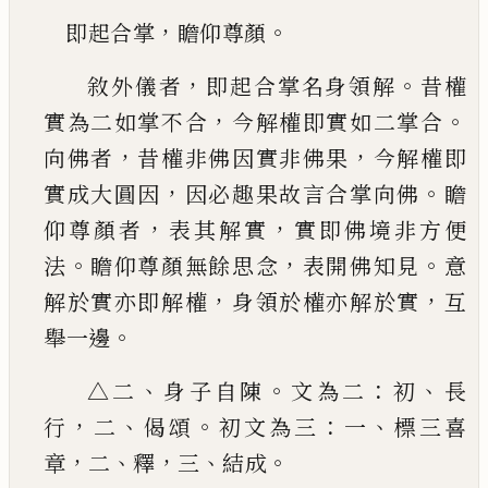
，
。
即起合掌
瞻仰尊顏
，
。
敘外儀者
即起合掌名身領解
昔權
，
。
實為二如掌
不合
今解權即實如二掌合
，
，
向佛者
昔權非佛因
實非佛果
今解權即
，
。
實成大圓因
因必趣果故言
合掌向佛
瞻
，
，
仰尊顏者
表其解實
實即佛境非方
便
。
，
。
法
瞻仰尊顏無餘思念
表開佛知見
意
，
，
解於實
亦即解權
身領於權亦解於實
互
。
舉一邊
、
。
：
、
△二
身
子自陳
文為二
初
長
，
、
。
：
、
行
二
偈頌
初文為三
一
標三
喜
，
、
，
、
。
章
二
釋
三
結成