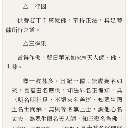
△二行因
，
，
供養若干千萬億佛
奉持正法
具足菩
。
薩所行之道
△三得果
，
、
、
當得作佛
號曰華光如來
天人師
佛
至
。
世尊
，
：
釋十號甚多
且記一種
無虗妄名如
，
，
，
來
良福田名
應供
知法界名正徧知
具
，
，
三明名明行足
不還來
名善逝
知眾生國
，
，
土名世間解
無與等名無上士
調他心名
，
，
丈夫
為眾生眼名天人師
知三聚名為
佛
一
，