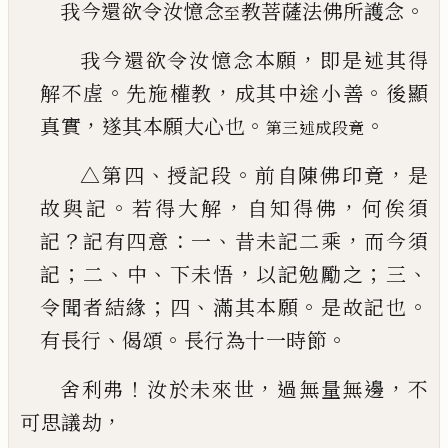
。
我今還欲令汝憶念
教菩薩法佛所護念
至
，
我今還欲令汝憶念本願
即是述其得
。
，
。
解不虗
先
施權教
成其中途小善
後顯
，
。
。
真實
遂其本願大心
也
第三述成段竟
、
。
，
△第四
授記段
前自陳佛印竟
是
。
，
，
故與記
若得大解
自知得佛
何俟須
？
：
、
，
記
記有四
意
一
昔未記二乘
而今須
；
、
、
，
；
、
記
二
中
下未悟
以記勉
勵之
三
；
、
。
。
令聞者結緣
四
滿其本願
是故記也
、
。
。
有長
行
偈頌
長行為十一時節
！
，
，
舍利弗
汝於未來世
過無量無邊
不
，
可思議劫