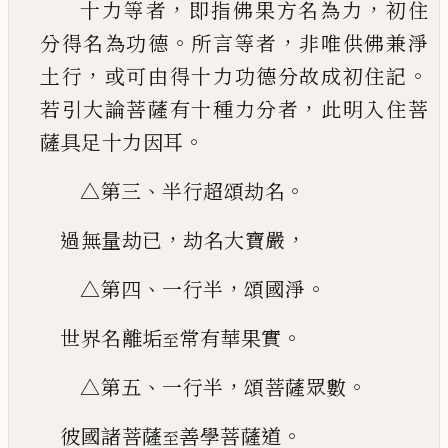
，
，
十力等者
即指佛果方名為力
初住
。
，
分得名為功
德
所言等者
非唯供佛兼淨
，
。
土行
或可由得十力
功德分故成初住記
，
若引大論菩薩有十種力分
者
此明入住菩
。
薩具足十力因耳
、
。
△第三
半行超
頌劫名
，
，
過無量劫
已
劫名大寶嚴
、
，
。
△第四
一行半
頌國淨
。
世界名離垢
常有華果實
至
、
，
。
△第五
一行半
頌菩薩眾數
。
彼國諸菩薩
善學菩薩道
至