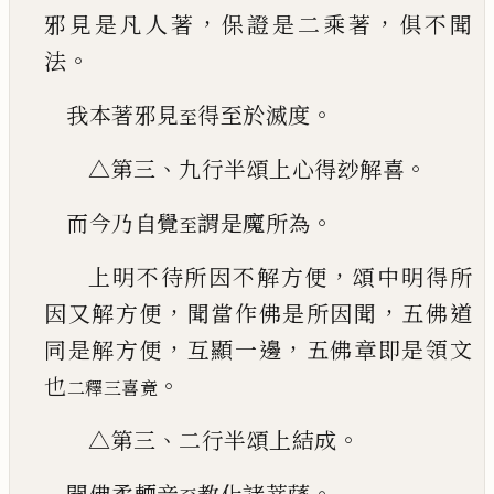
，
，
邪見是凡人著
保
證是二乘著
俱不聞
。
法
。
我本著邪見
得至於滅度
至
、
。
△第三
九行半頌上心得玅解喜
。
而今乃自覺
謂是魔所為
至
，
上明不待所因不解方便
頌中明得所
，
，
因又解方
便
聞當作佛是所因聞
五佛道
，
，
同是解方便
互顯
一邊
五佛章即是領文
。
也
二釋三喜竟
、
。
△第三
二
行半頌上結成
。