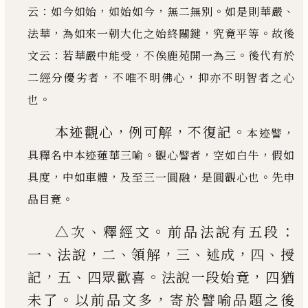
：
，
，
。
、
云
如今如始
如始
如今
無二無別
如是則華嚴
，
，
。
法華
為如來一朝大化之始終關鍵
究竟平等
故後
：
，
。
文云
若華嚴中能受
不
俟鹿苑開一為三
後代有於
，
，
二經分優劣者
不唯不明佛心
抑亦不明智者之心
。
也
，
，
。
本迹觀心
例可解
不復記
，
本迹譬
。
，
，
具釋名中本迹蓮華三喻
觀心譬者
空
如白牛
假如
，
，
，
。
具度
中如車體
及至三一圓融
是圓觀心也
先申
。
品目竟
、
。
：
△次
釋經文
前品法說有五段
、
，
、
，
、
，
、
一
法說
二
領解
三
述成
四
授
，
、
。
，
記
五
四眾歡喜
法說一段始竟
四猶
。
，
未
了
以前品文多
寄於譬喻品題之後