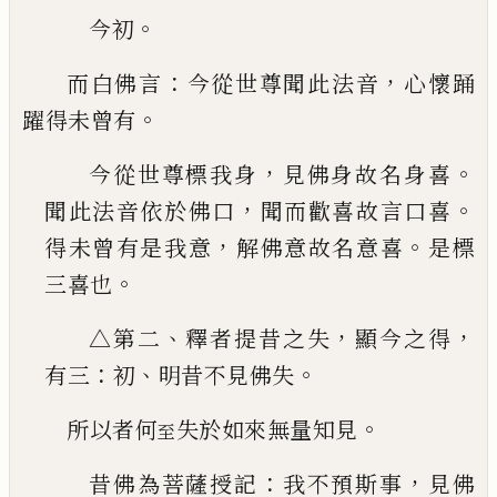
。
今初
：
，
而白佛言
今從世尊聞此法音
心懷踊
。
躍得未曾有
，
。
今從世尊標我身
見佛身故名身喜
，
。
聞此法音依
於佛口
聞而歡喜故言口喜
，
。
得未曾有是我意
解
佛意故名意喜
是標
。
三喜也
、
，
，
△第二
釋者提昔之
失
顯今之得
：
、
。
有三
初
明昔不見佛失
。
所以者何
失於如來無量知見
至
：
，
昔佛為菩薩授記
我不預斯事
見佛