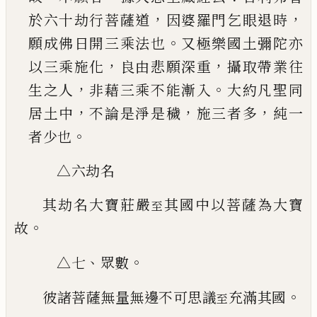
，
，
於六十劫
行菩薩道
因婆羅門乞眼退時
。
願成佛日開三乘
法也
又極樂國土彌陀亦
，
，
以三乘施化
良由悲願
深重
攝取帶業往
，
。
生之人
非藉三乘不能漸入
大
約凡聖同
，
，
，
居土中
不論是淨是穢
施三者多
純一
。
者少也
△六劫名
其劫名大寶莊嚴
其國中以菩薩為大寶
至
。
故
、
。
△七
眾數
。
彼諸菩薩無量無邊不可思議
充滿其國
至