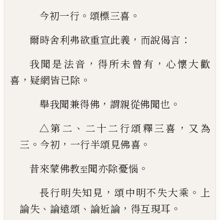
。
。
今初一行
頌標三喜
，
：
爾時舍利弗欲重宣此義
而說偈言
，
，
我聞是法音
得所未曾有
心懷大歡
，
。
喜
疑網皆
已
除
，
。
舉我聞兼得佛
謂親從佛聞也
、
，
△第二
二十二行
頌釋三喜
又為
。
，
。
三
今初
一行半頌見佛喜
。
昔來蒙佛教
聞亦除憂惱
至
，
。
長行明失知見
頌中明不失大乘
上
、
、
，
。
論失
論遠頌
論近論
得互現耳