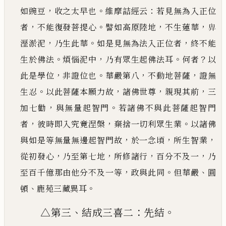
，
。
：
如
豌豆
收之太早也
維摩詰經云
若見無為入正位
，
。
，
，
者
不能復發菩提心
譬如高原陸地
不生蓮華
𢍉
，
。
，
溼淤
泥
乃生此華
如是見無為法入正位者
終不能
。
，
。
？
生於佛法
煩惱泥中
乃有眾生起佛法耳
何者
以
，
。
，
，
此是學
位
非證位也
華嚴第八
不動地菩薩
證無
。
，
，
，
生忍
以此菩薩本願力故
諸佛世尊
親現其前
三
，
。
加七勸
與無
量起智門
若諸佛不與此菩薩起智門
，
，
。
者
彼時即入究竟涅槃
棄捨一切利眾生業
以諸佛
，
，
，
與如是等無
量無邊起智門故
於一念頃
所生智業
，
，
，
，
從初發心
乃至第七地
所修諸行
百分不及一
乃
，
。
、
至百千億那由
他分不及一等
政與此同
但華嚴
圓
、
。
頓
鹿苑三藏異耳
、
：
。
△第三
結成三喜二
先結