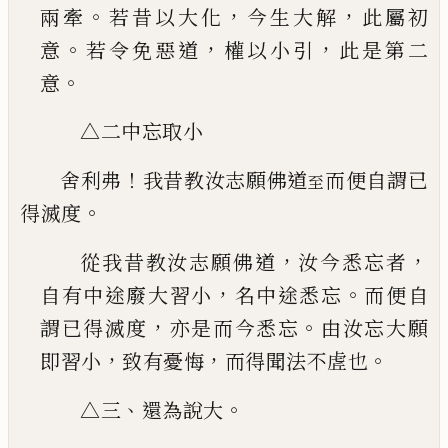
。
，
，
兩
牽
若昔以大化
今生大解
此屬初
。
，
，
意
若令免惡道
權以小引
此是第二
。
意
△二中忘取小
！
舍利弗
我昔教汝志願佛道
而便自謂
已
至
。
得滅度
，
，
從我昔教汝志願佛道
汝今悉忘者
，
。
自有中途廢
大習小
名中途悉忘
而便自
，
。
謂
已
得滅度
亦是而
今悉忘
由汝忘大願
，
，
。
即習小
致有憂悔
而得聞法
不虗也
、
。
△三
還為說大