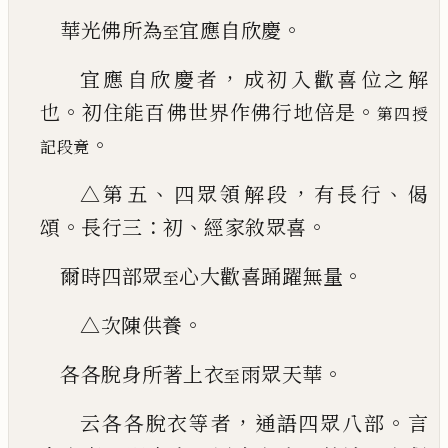
。
華光佛所為
宜應自欣慶
至
，
宜應自欣慶者
成初入歡喜位之解
。
。
也
初住能百
佛世界作佛行地倍是
第四授
。
記段竟
、
，
、
△第五
四
眾領解段
有長行
偈
。
：
、
。
頌
長行三
初
經家敘眾喜
。
爾時四部眾
心大歡喜踊躍無量
至
。
△次陳供養
。
各各脫身所著上衣
雨眾天華
至
，
。
云各各脫衣等者
通語四眾八部
言