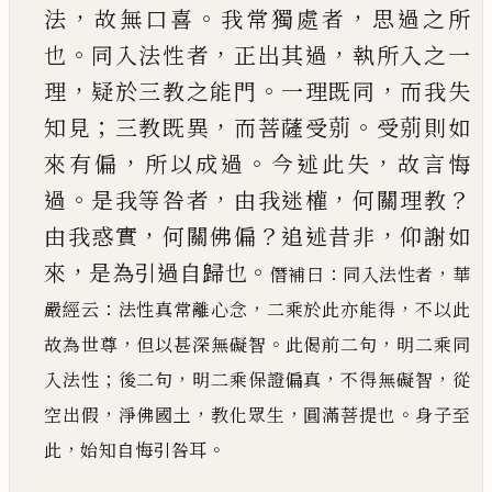
，
。
，
法
故無口喜
我
常獨處者
思過之所
。
，
，
也
同入法性者
正出其過
執
所入之一
，
。
，
理
疑於三教之能門
一理既同
而我失
；
，
。
知見
三教既異
而菩薩受莂
受莂則如
，
。
，
來有偏
所
以成過
今述此失
故言悔
。
，
，
？
過
是我等咎者
由我迷
權
何關理教
，
？
，
由我惑實
何關佛偏
追述昔非
仰謝
如
，
。
來
是為引過自歸也
：
，
僭補曰
同入法性者
華
：
，
，
嚴經云
法性真常離心念
二
乘於此亦能得
不以此
，
。
，
故為世尊
但以甚深無礙智
此偈前二句
明二乘同
；
，
，
，
入法性
後二句
明二乘保證
偏真
不得無礙智
從
，
，
，
。
空出假
淨佛國土
教化眾生
圓滿菩提也
身子至
，
。
此
始知自悔引咎耳