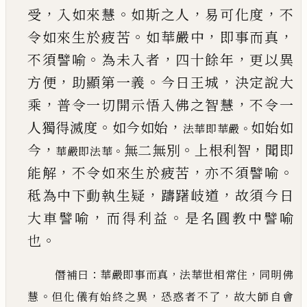
，
。
，
，
受
入如來慧
如斯之人
易可化度
不
。
，
，
令如來生於疲
苦
如華嚴中
即事而真
。
，
，
不須譬喻
為未入者
四十
餘年
更以異
，
。
，
方便
助顯第一義
今日王城
決定說
大
，
，
乘
普令一切開示悟入佛之智慧
不令一
。
，
人獨
得滅度
如今如始
如始如
。
法華即華嚴
，
。
，
今
無二
無別
上根利智
聞即
。
華嚴即法華
，
，
。
能解
不令如來生於疲苦
亦
不須譬喻
，
，
秪為中下動執生疑
躊躇岐道
故須今
日
，
。
大車譬喻
而得利益
是名圓教中譬喻
。
也
：
，
，
僭補曰
華
嚴即事而真
法華世相常住
同明佛
。
，
，
慧
但化儀有始終之異
恐惑者不了
故大師自會