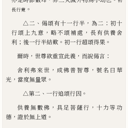
初
。
長行竟
、
，
：
△二
偈頌有十一行半
為
二
初十
，
，
行頌上九意
略不頌補處
長有供養舍
；
。
。
利
後一行半結歎
初一行超頌得果
，
，
：
爾時
世尊欲重宣此義
而說偈言
，
，
舍利弗來世
成佛普智尊
號名曰華
，
。
光
當度無量眾
、
。
△第二
一行追頌行因
，
，
供養無數佛
具足菩薩行
十力等功
，
。
德
證於無上道