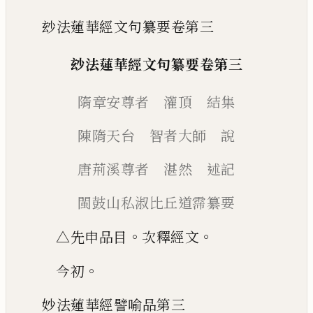
玅法蓮華經文句纂要卷第三
玅法蓮華經文句纂要卷第三
隋章安尊者 灌頂 結集
陳隋天台 智者大師 說
唐荊溪尊者 湛然 述記
閩鼓山私淑比丘道霈纂要
。
。
△先申品目
次釋經文
。
今初
妙法蓮華經譬喻品第
三