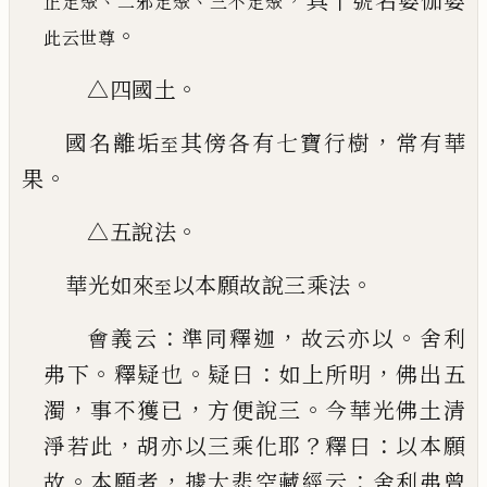
具十號名婆伽婆
、
、
正定聚
二邪定聚
三不定聚
。
此云世尊
。
△四國土
，
國名離垢
其傍各有七寶行樹
常有華
至
。
果
。
△五說法
。
華光如來
以本願故說三乘法
至
：
，
。
會義云
準同釋迦
故云亦以
舍利
。
。
：
，
弗下
釋疑也
疑
曰
如上所明
佛出五
，
，
。
濁
事不獲
已
方便說三
今華
光佛土清
，
？
：
淨若此
胡亦以三乘化耶
釋曰
以本願
。
，
：
故
本願者
據大悲空藏經云
舍利弗曾