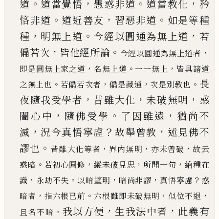
。
，
。
，
道
道
當覺悟
愚惑非道
道當教化
矜
。
，
。
悋非道
道近善友
習惡非道
如是等種
，
。
，
種
明無上道
今經以圓通為
無上道
若
，
。
偏若次
皆他經所論
，
今經以圓通為無上道者
，
。
，
即是圓無
上家之道
名無上道
一一無上
皆具諸道
長
。
，
，
。
之無上也
若偏若次者
偏是藏通
次是別教也
，
，
，
夜
隨我受學者
昔雖大化
未破無明
惑
，
。
，
闇心中
隨佛
受學
了因雖遠
猶尚不
，
？
，
滅
況今真悟寧虗
故舉曾
教
述見佛不
。
謬也
，
，
，
昔雖大化等者
界內無明
亦未曾破
故云
。
，
，
，
惑暗
若初心圓修
縱
未破見思
所聞一句
納種在
，
。
，
，
？
識
永劫不失
以暗望明
暗尚非謬
真悟寧慮
惑
，
。
，
，
暗者
指六根
已
前
六根雖即
未破無明
似位不退
，
，
我以方便
生我法中者
此義有
。
且名不暗