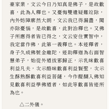
，
，
豪家業
文云今日乃知真是佛子
是故歡
，
。
，
喜
此為人釋也
又憂悔雙遣疑難竝除
，
，
內外妨障廓
然大朗
文云我
已
得漏盡
聞
，
，
。
亦除憂惱
是故歡喜
此對治釋也
又佛
，
，
子所應得者皆
已
得之
文云安
住實智中
，
。
，
我定當作佛
此第一義釋也
本迹釋者
，
身子久成佛號金龍陀
迹助釋迦為右面智
，
，
慧弟
子
始從外道拔邪歸正
示乳味歡喜
，
，
利益凡夫
次
示酪味歡喜利益賢聖
次示
，
生酥熟酥歡喜利益
菩薩
今作醍醐入佛知
，
見歡喜利益學佛道者
如
此等歡喜皆迹所
。
為也
。
△二外儀