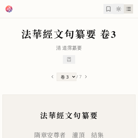
跳到主要內容
法華經文句纂要
卷3
清
道霈
纂要
/
7
法華經文句纂要
隋章安尊者 灌頂 結集