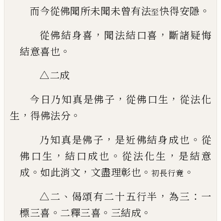
。
而今從佛聞所未聞未曾有法
快得安隱
至
，
，
從佛結身喜
聞法結口喜
斷諸疑悔
。
結意喜也
△
二成
，
，
今日乃知真是佛子
從佛口生
從法化
，
。
生
得佛法分
，
。
乃知真是佛子
是近佛結身成也
從
，
。
，
佛口生
結口
成也
從法化生
是結意
。
，
。
。
成
如此消文
文盡理彰也
初長行竟
、
，
：
△二
偈頌有二十五行半
為三
一
。
。
。
標三
喜
二釋三喜
三結成