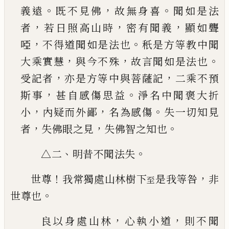
。
，
。
義遠
既不見
佛
故無身喜
聞如是法
，
，
，
者
若日照高山時
密有聞
義
顯如聾
，
。
啞
不得道聞如是法也
秖是方等教中
聞
，
，
。
大乘實慧
與今不殊
故言聞如是法也
，
，
受記者
亦是方等中與菩薩記
二乘不預
，
。
斯事
甚自感傷
思益
淨名中聞褒大折
，
，
。
小
內疑而外鄙
名為感傷
失一切知見
，
，
。
者
失佛眼之見
失佛智之知也
、
。
△二
明昔不聞法失
！
，
世尊
我常獨處山林樹下
是我等咎
非
至
。
世尊也
，
，
良以身處山林
心執小道
則不聞