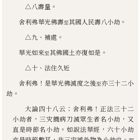
。
△八壽量
。
舍利弗華光佛壽
其國人民壽八小劫
至
、
。
△九
補處
。
華光如來
其佛國土亦復如是
至
、
△十
法住久近
！
舍利弗
是華光佛滅度之後
亦三十二小
至
。
劫
：
！
大論四十八云
舍利弗
正法三十二
，
，
小劫者
三灾
饑病刀滅眾生者名小劫
又
。
，
直是時節名小劫
如
說法華經
六十小劫
，
。
亦是時節數耳
非三灾滅外
物為小劫也