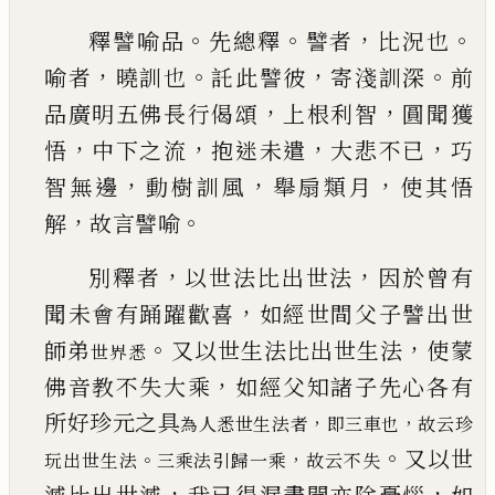
。
。
，
。
釋譬喻品
先總釋
譬者
比況也
，
。
，
。
喻者
曉訓也
託此
譬彼
寄淺訓深
前
，
，
品廣明五佛長行偈頌
上根利
智
圓聞獲
，
，
，
，
悟
中下之流
抱迷未遣
大悲不
已
巧
，
，
，
智
無邊
動樹訓風
舉扇類月
使其悟
，
。
解
故言譬喻
，
，
別釋者
以世法比出世法
因於曾有
，
聞未會有踊
躍歡喜
如經世間父子譬出世
。
，
師弟
又以世
生法比出世生法
使蒙
世界悉
，
佛音教不失大乘
如經父
知諸子先心各有
所好珍元之具
，
，
為人悉世生法者
即三車也
故
云珍
。
又以世
。
，
玩出世生法
三乘法引歸一乘
故云不失
，
，