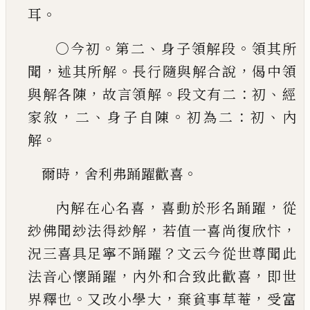
。
耳
。
、
。
○今初
第
二
身子領解段
領其所
，
。
，
聞
述其所解
長行隨與解
合說
偈中領
，
。
：
、
與解各陳
故言領解
段文有二
初
經
，
、
。
：
、
家敘
二
身子自陳
初為二
初
內
。
解
，
。
爾時
舍利弗踊躍歡喜
，
，
內解在心名喜
喜動於形名踊躍
從
，
，
玅佛聞玅法
得玅解
若值一喜尚復欣忭
？
況三喜具足寧不踊
躍
文云今從世尊聞此
，
，
法音心懷踊躍
內外和合
致此歡喜
即世
。
，
，
界釋也
又改小學大
棄貧事草菴
受富