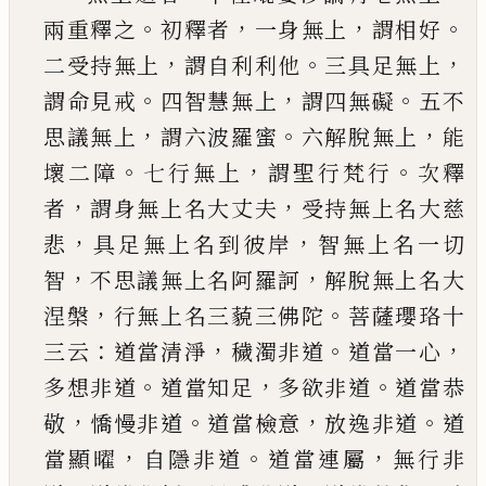
。
，
，
。
兩重釋之
初
釋者
一身無上
謂相好
，
。
，
二受持無上
謂自利利他
三具足無上
。
，
。
謂命見戒
四智慧無上
謂四無礙
五
不
，
。
，
思議無上
謂六波羅蜜
六解脫無上
能
。
，
。
壞二障
七行無上
謂聖行梵行
次釋
，
，
者
謂身無上名大丈
夫
受持無上名大慈
，
，
悲
具足無上名到彼岸
智無
上名一切
，
，
智
不思議無上名阿羅訶
解脫無上名
大
，
。
涅槃
行無上名三藐三佛陀
菩薩瓔珞十
：
，
。
，
三云
道當清淨
穢濁非道
道當一心
。
，
。
多想非道
道當知
足
多欲非道
道當恭
，
。
，
。
敬
憍慢非道
道當檢意
放逸
非道
道
，
。
，
當顯曜
自隱非道
道當連屬
無行非