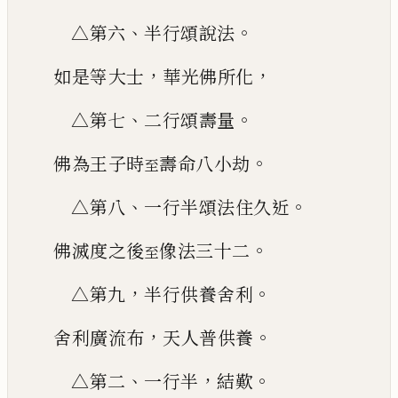
、
。
△第六
半行頌說法
，
，
如是等大士
華光佛所化
、
。
△第七
二行頌壽量
。
佛為王子時
壽命八小劫
至
、
。
△第八
一行半頌法住久近
。
佛滅度之後
像法三十二
至
，
。
△第九
半行供養舍利
，
。
舍利廣流布
天人普供養
、
，
。
△第二
一行半
結歎