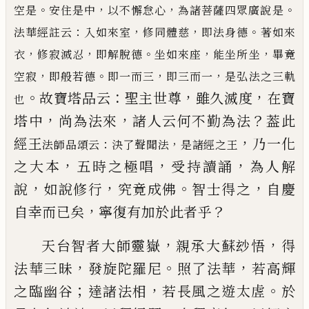
。
，
，
。
空是
安住是中
以不懈怠心
為諸菩薩四眾廣說是
：
，
，
。
法華經註云
入如來室
修同體慈
即法身德
著如來
，
，
。
，
，
衣
修寂滅忍
即解脫德
坐如來座
能坐所坐
畢竟
，
。
，
，
空寂
即般若德
即一而三
即三而一
是弘
法之三軌
。
：
，
，
故寶塔品云
聖主世尊
雖久滅度
在寶
也
，
，
？
塔中
尚為法來
諸人云何不勤為法
葢此
，
經王
乃一化
：
，
法師品頌云
決了聲
聞法
是諸經之王
，
，
，
之大本
五時之極唱
受持讀誦
為
人解
，
，
。
，
說
如說修行
究竟成佛
智士得之
自慶
，
？
自幸而
已
矣
寧復有加於此者乎
，
，
天台智者大師靈嶽
親承大蘇玅悟
得
，
。
，
法華三昧
發
旋陀羅尼
照了法華
若高輝
；
，
。
之臨幽谷
達諸法相
若
長風之遊太虗
於