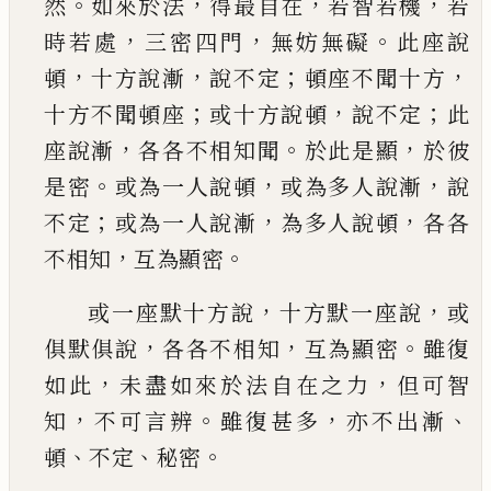
。
，
，
，
然
如來於法
得最自在
若智
若機
若
，
，
。
時若處
三密四門
無妨無礙
此座說
，
，
；
，
頓
十
方說漸
說不定
頓座不聞十方
；
，
；
十方不聞頓座
或
十方說頓
說不定
此
，
。
，
座說漸
各各不相知聞
於此
是顯
於彼
。
，
，
是密
或為一人說頓
或為多人說漸
說
；
，
，
不定
或為一人說漸
為多人說頓
各各
，
。
不相知
互
為顯密
，
，
或一座默十方說
十方默一座說
或
，
，
。
俱默
俱說
各各不相知
互為顯密
雖復
，
，
如此
未盡如來
於法自在之力
但可智
，
。
，
、
知
不可言辨
雖復甚多
亦
不出漸
、
、
。
頓
不定
秘密