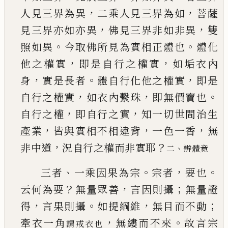
，
，
人見三界為異
二乘人見三界為如
菩薩
，
，
見三界亦如亦異
佛見三界非如非異
雙
。
。
照
如異
今取佛所見為實相正體也
體化
，
，
他之權實
即是自行之權實
如垢衣內
，
。
，
身
實是長者
體自行
化他之權實
即是
，
，
。
自行之權實
如衣內繫珠
即無
價寶也
，
，
自行之權
即自行之實
知一切世間治生
，
，
，
產業
皆與實相不相違背
一色一香
無
，
？
非中道
況
自行之權而非實耶
、
二
辨體竟
、
。
，
。
三者
一乘因果為宗
宗者
要也
？
，
；
云何為要
無量眾
善
言因則攝
無量證
，
。
，
；
得
言果則攝
如提綱維
無目
而不動
，
。
牽衣一角
無縷而不來
故言宗
謂戒衣也