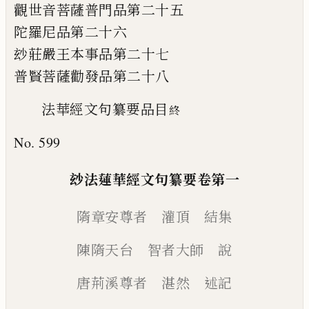
觀世音菩薩普門品第二十五
陀羅尼品第二十六
玅莊嚴王本事品第二十七
普賢菩薩勸發品第二十八
法華經文句纂要品目
終
No. 599
玅法蓮華經文句纂要卷第一
隋章安尊者 灌頂 結集
陳隋天台 智者大師 說
唐荊溪尊者 湛然 述記