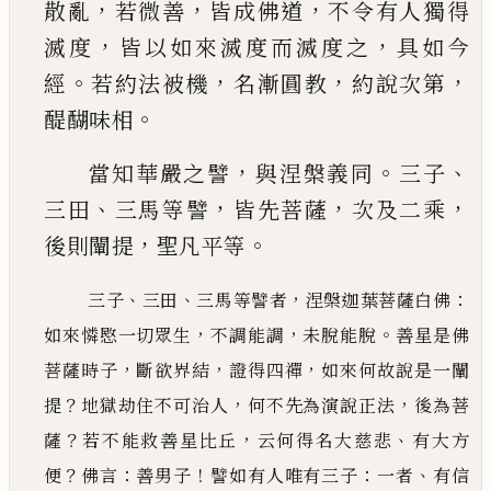
，
，
，
散亂
若微善
皆成佛道
不令有人獨得
，
，
滅度
皆
以如來滅度而滅度之
具如今
。
，
，
，
經
若約法被機
名
漸圓教
約說次第
。
醍醐味相
，
。
、
當知華嚴之譬
與涅
槃義同
三子
、
，
，
，
三田
三馬等譬
皆先菩薩
次及二乘
，
。
後則闡提
聖凡平等
、
、
，
：
三子
三田
三馬等譬者
涅槃迦葉菩薩白佛
，
，
。
如來憐愍一
切眾生
不調能調
未脫能脫
善星是佛
，
，
，
菩薩時子
斷欲界結
證得四禪
如來何故說是一闡
？
，
，
提
地獄劫住
不可治人
何不先為演說正法
後為菩
？
，
、
薩
若不能救善星比丘
云何得名大慈悲
有大方
？
：
！
：
、
便
佛言
善男子
譬如有人唯有三子
一者
有信