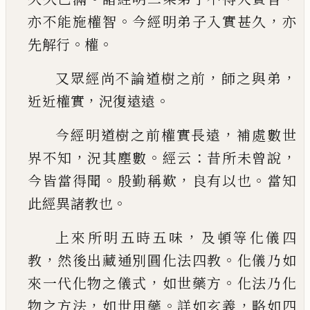
。
，
亦不能施權智
今經明弟子入實甚久
亦
。
。
先解行
權
，
，
又眾經尚不論道樹之前
師之與弟
，
。
近近權實
況復遠遠
，
今經明道樹之前權實長遠
補處數世
，
。
：
，
界不知
況其塵數
經云
昔所未曾說
。
，
。
今皆當得聞
殷勤稱歎
良有以也
當知
。
此經異諸教也
，
上來所
明五時五味
及頓等化儀四
，
。
教
然後出藏通別圓
化法四教
化儀乃如
，
。
來一代化物之儀式
如世藥
方
化法乃化
，
。
，
物之方法
如世用藥
詳如玄義
略如
四