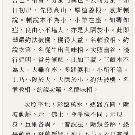
言也
相者
分別
同異也
云何分別
如
，
，
，
日初出
先照高山
厚植善根
感斯頓
。
，
，
說
頓說本不為小
小雖在座
如聾如
，
，
。
瘂
良
由小不堪大
亦是大隔於小
此即
，
，
。
華嚴約法被機
機得大益
名頓教相
約
，
。
，
說次第
名從牛出乳味相
次照幽谷
淺
，
，
。
行偏明
當分漸解
此如三藏
三藏本
不
，
，
，
。
為大
大雖在座
多跢婆和
小所不識
，
。
，
此乃小隔
於大
大隱於小
約法被機
名
。
，
。
漸教相
約說次第
名
酪味相
，
，
，
次照平地
影臨萬水
逐器方圓
隨
。
，
；
波動靜
示一佛土
令淨穢不同
示現一
，
。
，
，
身
巨細各異
一音
說法
隨類各解
恐
，
，
。
畏歡喜
厭離斷疑
神力不共
故
見有淨