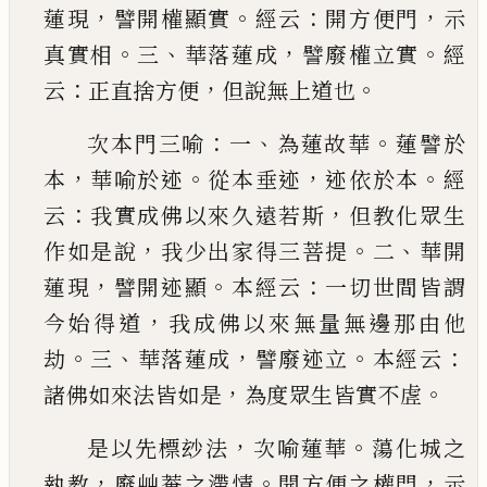
，
。
：
，
蓮現
譬開權顯實
經云
開方便門
示
。
、
，
。
真實相
三
華落蓮
成
譬廢權立實
經
：
，
。
云
正直捨方便
但說無上道也
：
、
。
次本門三喻
一
為蓮故華
蓮譬於
，
。
，
。
本
華喻於迹
從
本垂迹
迹依於本
經
：
，
云
我實成佛以來久遠若斯
但教化眾生
，
。
、
作如是說
我少出家得三菩提
二
華
開
，
。
：
蓮現
譬開迹顯
本經云
一切世間皆謂
，
今始得
道
我成佛以來無量無邊那由他
。
、
，
。
：
劫
三
華落蓮成
譬廢迹立
本經云
，
。
諸佛如來法皆如是
為度眾生
皆實不虗
，
。
是以先標玅法
次喻蓮華
蕩化城之
，
。
，
執
教
廢艸菴之滯情
開方便之權門
示