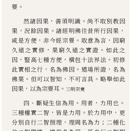
。
要
，
。
然
諸因果
善須明識
尚不取別教因
，
。
，
果
況餘因果
諸
經明佛往昔所行因果
，
。
，
咸是方便
非今經宗要
取
意為言
因窮
，
。
久遠之實修
果窮久遠之實證
如此
之
，
，
。
因
豎高七種方便
橫包十法界法
初修
，
。
，
此實相
之行
名為佛因
道場所證
名為
。
，
。
佛果
但可以智知
不可言具
略舉如此
，
。
因果
以為宗要耳
三明宗竟
、
。
，
。
四
斷疑生信為用
用者
力用也
，
。
，
三種權實二智
皆
是力用
於力用中
更
，
；
分別自行二智照理
理周名
為力
二種化