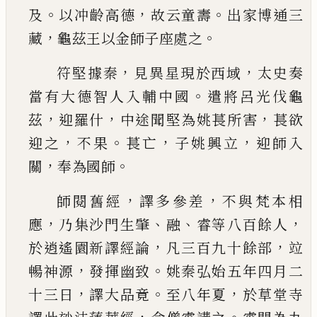
。
，
。
及
以冲齡高德
故云童
壽
出家博通三
，
。
藏
龜茲王以金師子座處之
，
，
符堅
據秦
見異星現於西域
太史奏
。
當有大德智人入
輔中國
遣將呂光伐龜
，
，
，
茲
迎羅什
中途聞堅為姚
萇所害
萇欲
，
。
，
，
迎之
不果
萇亡
子姚興立
迎師入
，
。
關
奉為國師
，
，
師閱舊經
譯多參差
不與梵本相
，
、
、
，
應
乃
集沙門生肇
融
睿等八百餘人
，
，
於逍遙園新譯經
論
凡三百九十餘部
竝
，
。
暢神源
發揮幽致
姚秦弘
始五年四月二
，
。
，
十三日
譯大品竟
至八年夏
於草
堂寺