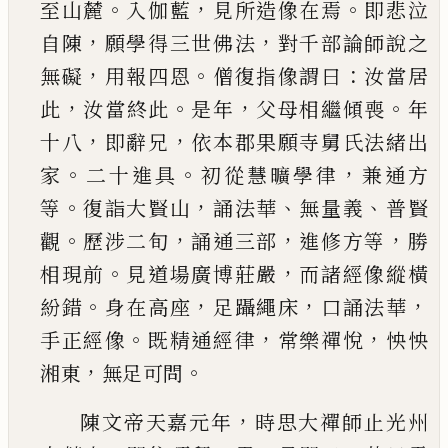
。
，
。
至山麓
入伽藍
見所造像在
焉
即悲泣
，
，
自陳
願學得三世佛法
對千部論師說
之
，
。
：
無礙
用報四恩
僧復指像謂曰
汝當居
，
。
，
。
此
汝當
終此
是年
父母相繼傾喪
年
，
，
十八
即辭兄
依本郡
果願寺舅氏法緒出
。
。
，
家
二十進具
初從慧曠學律
兼通方
。
，
、
、
等
復詣大賢山
誦法華
無量義
普賢
。
，
，
，
觀
歷
涉二旬
誦通三部
進修方等
勝
。
，
相現前
見道場廣
博莊嚴
而諸經像縱橫
。
，
，
，
紛錯
身在高座
足躡繩床
口誦法華
。
，
，
手正經像
既精通經律
常樂禪悅
怏怏
，
。
湘東
無足可問
，
陳文帝天嘉元年
時思大禪師止
光州