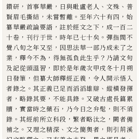
，
，
、
、
鑽研
首事華嚴
日與毗
盧老人
文殊
普
，
。
，
賢眉毛撕結
未嘗暫離
至年六十有
四
始
，
，
纂華嚴疏論要語
註於經文之下
成一百二
，
，
。
十
卷
刊行于世
時年
已
七十矣
彈指間不
，
覺八旬之年
又至
因思法華一部乃成未了之
，
，
？
業
釋今不為
得無
孤負此生乎
乃請文句
，
及記從頭溫習
即於是年歲
次甲戌冬十月朔
，
，
日發筆
但纂大師釋經正義
令人
開示悟入
。
、
者錄之
其正義
已
足而滔滔雄辯
縱橫發
揮
，
，
。
者
略錄其要
不能具錄
又破古處長篇累
，
，
，
牘
實當
時之藥石
乃今日之弁髦
則不須
。
，
，
錄
其經前所立科
段
繁者略汰之
闕者備
。
、
，
補之
又理之精深
文之簡奧
者
則引荊溪