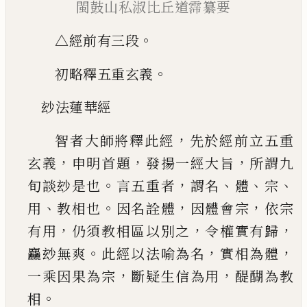
閩鼓山私淑比丘道霈纂要
。
△經前有三段
。
初略釋五重玄義
玅法蓮華經
，
智者大師將釋此經
先於經前立五重
，
，
，
玄義
申明
首題
發揚一經大旨
所謂九
。
，
、
、
、
旬談玅是也
言五重
者
謂名
體
宗
、
。
，
，
用
教相也
因名詮體
因體會宗
依宗
，
，
，
有用
仍須教相區以別之
令權實有歸
。
，
，
麤玅無爽
此經以法喻為名
實相為體
，
，
一乘因果為宗
斷疑
生信為用
醍醐為教
。
相