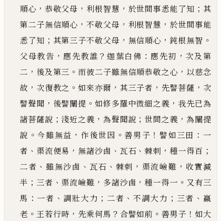
，
，
，
；
順心
恭敬父母
利根智慧
於世間事悉能了知
其
，
，
，
第二子無信順心
不敬
父母
利根智慧
於世間事能
；
，
，
。
悉了知
其第三子不敬父母
無信順心
鈍根無智
，
？
：
，
父母教告
應先教誰
迦葉
白佛
應先初
次及第
，
。
，
二
後及第三
而彼二子雖無信順恭敬之心
以慈念
，
。
，
，
，
故
次復教之
如來亦爾
其三子
者
先譬菩薩
次
，
。
，
譬聲聞
後譬闡提
如修多羅中微細之義
我先
已
為
；
，
；
，
諸菩薩說
淺近之義
為聲聞說
世間
之義
為闡提
。
，
。
！
：
說
今雖無益
作後世因
善男子
譬如三田
一
、
，
、
、
，
；
者
渠流便易
無諸沙鹵
瓦石
棘刺
種一得百
、
、
、
，
，
二
者
雖無沙鹵
瓦石
棘刺
渠流嶮難
收實減
；
、
，
，
。
半
三者
渠流嶮難
多諸沙鹵
種一得一
又有三
：
、
；
、
；
、
馬
一者
調壯大
力
二者
不調大力
三者
羸
。
，
？
。
！
老
王若行時
先乘何馬
合譬如前
善男子
如大