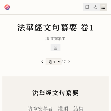
跳到主要內容
法華經文句纂要
卷1
清
道霈
纂要
/
7
法華經文句纂要
隋章安尊者 灌頂 結集