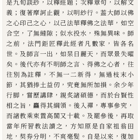
，
；
，
是九旬談玅
以釋經題
次釋章句
以解文
；
，
。
義
復著摩訶止觀
以明玅行
葢大師以佛
，
，
之
心印
己
之心
以
己
法華釋佛之法華
如空
，
；
，
。
合空
了無
縫隙
似水投水
殊無異味
師
，
，
之前
法門鉅匠釋此經
者凡數家
皆各名
。
，
，
世
及師言一出
如杲日麗天
而眾
景失曜
。
、
，
矣
後代亦有不明師之言
得佛之心者
往
，
，
往
別為註釋
不無一二新得
無過枝末小
，
，
。
節
其猶捧土
益仞
究竟無所加損
余少年
，
，
，
行脚
嘗歷講肆
親炙諸
碩德
而於台賢性
，
。
，
，
相之旨
麤得其綱領
後入禪
專事
參究
。
，
而諸教乘束置高閣又十載
及罷參後
再取
，
當
年所習教法讀之
方知原是自家祖翁田
，
，
。
，
地
契券分
明
不爽毫髮
自是以來
復加