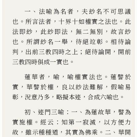
、
，
一
法喻為名者
夫玅名不
可思議
。
，
。
也
所言法者
十界十如權實之法也
此
，
，
，
法
即玅
此玅即法
無二無別
故言玅
。
，
。
也
所謂玅名一
舉
待絕竝彰
相待論
，
；
，
判
出前三教四時之上
絕待
論開
開前
。
三教四時俱成一實也
，
，
。
蓮華者
喻
喻權
實法也
蓮譬於
，
，
，
實
華譬於權
良以玅法難解
假喻
易
，
，
，
。
彰
況意乃多
略擬本迹
合成六喻也
、
：
、
，
初
迹門三
喻
一
為蓮故華
譬為
。
：
，
實施權
經云
知第一寂滅
以
方便力
，
，
。
、
故
雖示種種道
其實為佛乘
二
華開