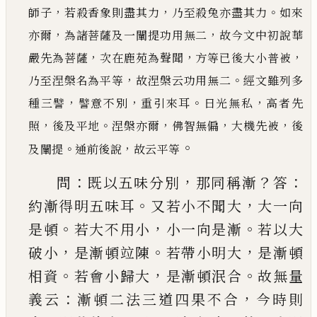
，
，
。
師子
若殺香象則盡其力
乃至
殺兔亦盡其力
如來
，
，
亦爾
為諸菩薩及一闡提功用無二
故今文中初說華
，
，
，
嚴先為菩薩
次在鹿苑為聲
聞
方等
已
後大小普被
，
。
乃至涅槃名為平等
故涅槃云功用無二
經文雖列多
，
，
。
，
種三譬
譬意不別
重引來
耳
日光無私
高者先
，
。
，
，
，
照
後及平地
涅槃亦爾
佛智無偏
大機先被
後
。
。
，
及闡提
通前後說
故云平等
：
，
？
：
問
既以五味分別
那同稱漸
答
。
，
約漸得明五味耳
又
若小不聞大
大一向
。
，
。
是頓
若大不用小
小一向是
漸
若以大
，
。
，
破小
是漸頓竝陳
若帶小明大
是漸頓
。
，
。
相資
若會小歸大
是漸頓泯合
故無量
：
，
義云
漸頓
二法三道四果不合
今時則