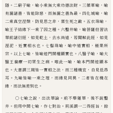
。
，
。
，
隱
二窮子喻
喻小
乘無大乘功德法財
三藥草喻
喻
，
，
。
，
有漏諸善
皆能除惡
而無漏之善為最
四化城喻
喻
，
，
。
，
二乘真空涅槃
防見思
之非
禦生死之敵
五衣珠喻
。
，
喻王子結緣下一乘了因之種
六鑿井喻
喻菩薩但習法
，
，
，
，
華前諸衍經
如見乾土
去水尚遠
若聞解此經
如見
，
。
，
，
溼泥
近實相水也
七髻珠喻
喻中道實相
極果所
。
，
。
，
宗
以上七喻
皆喻迹門開權顯
實也
八醫子喻
喻大
。
，
醫王徧療一切眾生之病
唯此一喻
喻本門開迹顯本
。
，
，
也
大意謂三周皆一實相之法
而
三種機宜
自見低昂
。
，
，
耳
九喻皆喻一乘之理
而緣見同異
二者皆在機在
，
。
緣
而法無差別也
，
。
，
○七喻之說
出法
華論
前不舉蓮華
後不說鑿
。
，
。
，
井
但用中間七喻
作七對治
荊溪謂一二得經旨
餘