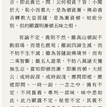
。
。
：
？
：
合
即此義也
問
云何
相資
答
小聞
，
，
。
於大
恥小而慕大
是為頓資漸
佛命
善
，
。
吉轉教大益菩薩
是為漸資頓
如前分
，
。
別
但約
顯露明漸頓五味之相
，
。
若論不定
義則不然
雖高
山頓說不
，
；
，
動寂場
而遊化鹿苑
雖說四諦生滅
而
；
，
不妨不生不滅
雖為菩薩說佛境界
而有
；
，
二乘智
斷
雖五人證果
不妨八萬諸天獲
。
，
。
無生忍
當知即
頓而漸
即漸而頓
大經
：
，
，
，
云
或時說深
或時說淺
應
問即遮
應
。
，
，
遮即問
一時一說
一念之中
備有不
，
。
，
定
不同舊義
專判一部味
味中悉如
。
。
，
此
此乃顯露不
定
秘密不定
其義不