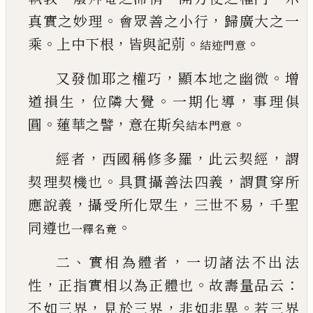
。
，
真實之妙理
會眾善之小行
歸廣大之一
。
，
。
。
乘
上中下根
皆與記
莂
結迹門意
，
。
又發伽耶之權巧
顯本地之幽微
增
，
。
，
道損
生
位隣大覺
一期化導
事理俱
。
，
。
圓
蓮華之譬
意在
斯矣
結本門意
，
，
，
經者
西國稱修多羅
此云契經
謂
。
，
契理
契機也
具貫攝善法四義
謂貫穿所
，
，
，
應說義
攝受
所化眾生
三世不易
千聖
。
同遵也
一釋名竟
、
，
二
實相為體者
一切諸法不出法
，
。
：
性
正指實相以
為正體也
故壽量品云
，
，
。
不如三界
見於三界
非如
非異
若三界