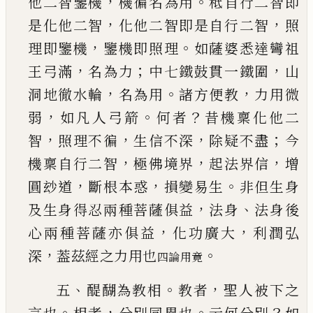
，
。
他二智鑒機
機徧名為用
秪自行二
智即
，
，
是化他二智
化他二智即是自行二智
照
，
。
理
即鑒機
鑒機即照理
如薩婆悉達彎祖
，
；
，
王弓滿
名
為力
中七鐵鼓貫一鐵圍
山
，
。
，
洞地徹水輪
名為用
諸方便教
力用微
，
。
？
弱
如凡人弓箭
何者
昔機稟化
他二
，
，
，
；
智
照理不徧
生信不深
除疑不盡
今
，
，
，
機稟自
行二智
極佛境界
起法界信
增
，
，
。
圓玅道
斷根本惑
損變易生
非但生身
，
、
及生身得忍兩種菩薩俱益
法身
法身後
，
，
心兩種菩薩亦俱益
化功廣大
利潤
弘
，
。
深
葢茲經之力用也
四論用竟
、
。
，
五
醍醐為教相
教者
聖人被下之
。
，
。
？