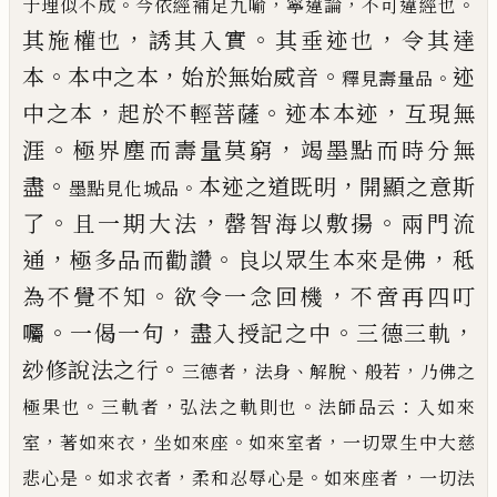
。
，
，
。
于理似不成
今依經補足九
喻
寧違論
不可違經也
，
。
，
其施權也
誘其入實
其垂迹也
令其達
。
，
。
本
本中之本
始於無始威音
迹
。
釋見壽量品
，
。
，
中之本
起於
不輕菩薩
迹本本迹
互現無
。
，
涯
極界塵而壽量莫窮
竭墨點而時分無
。
，
盡
本迹之道既明
開顯之
意斯
。
墨點見化城品
。
，
。
了
且一期大法
罄智海以敷揚
兩門流
，
。
，
通
極多
品而勸讚
良以眾生本來是佛
秪
。
，
為不覺不知
欲令
一念回機
不啻再四叮
。
，
。
，
囑
一偈一句
盡入授記之中
三德三軌
。
玅修說法之行
，
、
、
，
三德者
法身
解脫
般若
乃佛之
。
，
。
：
極果也
三軌者
弘法
之軌則也
法師品云
入如來
，
，
。
，
室
著如來衣
坐如來座
如來室者
一切眾生中大慈
。
，
。
，
悲心是
如求衣者
柔和忍辱
心是
如來座者
一切法