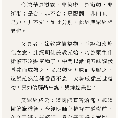
，
；
，
今法華是顯露
非秘密
是漸
頓
非
；
，
；
，
；
漸漸
是合
非不合
是醍醐
非四味
，
。
，
是定
非不
定
如此分別
此經與眾經相
。
異也
，
，
又異者
餘教當
機益物
不說如來施
。
，
化之意
此經明佛設教元始
巧為眾生作
，
漸頓不定顯密種子
中間以漸頓五
味調伏
，
，
長養而成熟之
又以頓漸五味而度脫之
，
竝脫竝熟竝種番番不息
大勢威猛三世益
，
，
。
物
具
如信解品中說
與餘經異也
：
，
又眾經咸云
道樹師
實智始滿
起道
。
，
樹始施權智
今經明師之權智在
道樹前
。
，
久久
已
滿
諸經明二乘弟子不得入實智