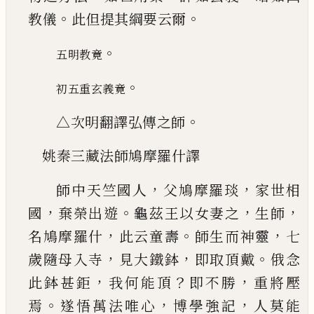
。
。
教儀
此但提其綱要云爾
。
五明教竟
。
初五重
玄義竟
。
△次明翻譯弘傳之師
姚秦三藏法師鳩摩羅什譯
，
，
師中天竺國人
父鳩摩羅琰
家世相
，
。
，
，
國
棄榮出遊
龜茲王以女妻之
生師
，
。
，
名鳩摩羅什
此云童壽
師
生而神靈
七
，
，
。
歲隨母入寺
見大鐵鉢
即取頂戴
俄
念
，
？
，
此鉢甚鉅
我何能頂
即不勝
重將壓
。
，
，
焉
遂悟萬
法唯心
博學強記
人莫能