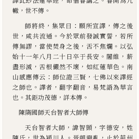
，
。
譯此玅法蓮華經
命僧睿講之
睿開為九
，
。
轍
世不傳
，
：
，
師將終
集眾曰
願所宣譯
傳之後
，
。
，
世
咸共
流通
今於眾前發誠實誓
若所
，
，
。
傳無謬
當使焚身
之後
舌不焦爛
以弘
。
，
始十一年八月二十日卒于
長安
闍維
薪
，
，
。
盡形滅
舌根儼然不壞
如紅蓮華色
南
：
，
山感應傳云
師位證三賢
七佛以來譯經
。
，
，
之師
也
譯者
翻字翻音
易梵語為華言
。
，
。
也
其鉅功茂德
詳本傳
陳隋國師天台智者大師傳
，
，
，
天台智者大師
諱智顗
字德安
姓
，
。
，
陳氏
世為穎川
人
晉朝避亂
止於荊州