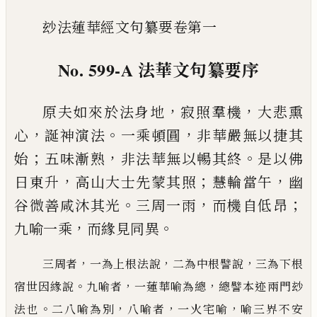
玅法蓮華經文句纂要卷第一
No. 599-A
法華文句纂要序
，
，
原夫如來於法身地
寂照羣機
大悲熏
，
。
，
心
誕神演法
一乘頓圓
非華嚴無以捷其
；
，
。
始
五味漸熟
非法華無
以暢其終
是以佛
，
；
，
日東升
高山大士先蒙其照
慧輪
當午
幽
。
，
；
谷微善咸沐其光
三周一雨
而機自低昂
，
。
九
喻一乘
而緣見同異
，
，
，
三周者
一為上根法說
二為中根譬說
三為下根
。
，
，
宿世因緣說
九喻者
一蓮華喻為總
總譬本迹兩門玅
。
，
，
，
法也
二八喻為別
八喻者
一火宅喻
喻三界不安