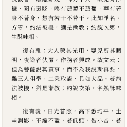
，
，
，
穢
聞有褒貶
嗅有薝蔔不薝蔔
華有著
，
。
、
身
不著身
慧有若干不若干
此如淨名
，
，
；
，
方等
約法被
機
猶是漸教
約說次第
。
生酥味相
：
，
復有義
大人蒙
其光用
嬰兒喪其睛
，
，
。
：
明
夜遊者伏匿
作務者興成
故文云
，
。
但為菩薩說其實事
而不為我說斯真要
，
，
。
雖三人俱學
二乘取證
具如大品
若約
，
；
，
法被機
猶
是漸教
約說次第
名熟酥味
。
相
，
，
，
復有義
日光普照
高下悉均平
土
，
，
，
，
圭測影
不縮不盈
若低頭
若小音
若