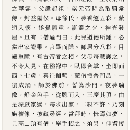
。
，
之華容
父諱起祖
梁元帝
時為散騎常
，
。
，
，
侍
封益陽侯
母徐氏
夢香煙五彩
縈
，
。
，
迴入懷
遂覺體重
誕靈之夕
神光發
。
：
，
屋
旦有二僧
過門曰
此兒道德所鍾
必
。
。
，
當出家證果
言畢而隱
師眉分八彩
目
，
。
，
耀重瞳
有古帝者之相
父母每藏
護之
。
，
，
不令人見
在襁褓中
臥即合掌
坐即面
。
，
，
，
西
七
歲
喜往伽藍
蒙僧授普門品
一
。
，
。
徧成誦
師於佛前
誓為沙門
夜夢瑞
，
，
，
。
像
舒金色手
從牕而入
三摩其
頂
由
，
，
。
是深厭家獄
每求出家
二親不許
乃刻
，
。
，
，
旃檀
像
披藏尋經
當拜時
恍焉如夢
，
。
，
見高山頂有僧
舉
手招之
須臾
伸臂接