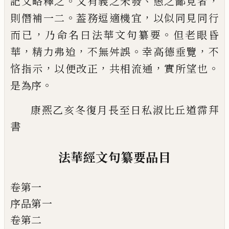
。
、
，
記文略釋之
又有義之未發
愚之鄙見
者
。
，
則僭補一二
葢務逗適機宜
以似同見同行
，
。
而
已
乃命名曰法華文句纂要
但老眼昏
，
，
。
，
華
精力弗迨
不
無舛誤
幸高德垂覽
不
，
，
，
。
悋指示
以便改正
共相流通
實所望也
。
是為序
康
凞
乙亥冬復月長至日私淑比丘道霈拜
書
法華經文句纂要品目
卷第一
序品第一
卷第二